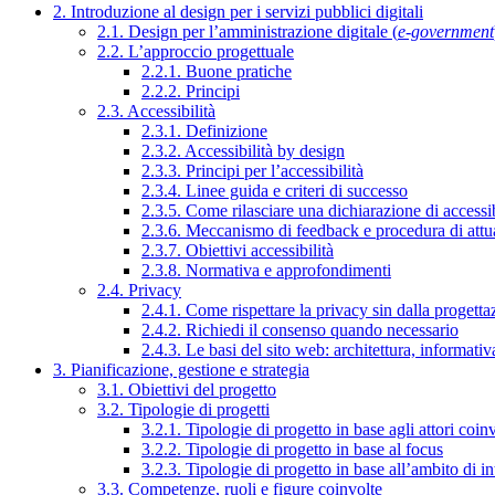
2. Introduzione al design per i servizi pubblici digitali
2.1. Design per l’amministrazione digitale (
e-government
2.2. L’approccio progettuale
2.2.1. Buone pratiche
2.2.2. Principi
2.3. Accessibilità
2.3.1. Definizione
2.3.2. Accessibilità by design
2.3.3. Principi per l’accessibilità
2.3.4. Linee guida e criteri di successo
2.3.5. Come rilasciare una dichiarazione di accessib
2.3.6. Meccanismo di feedback e procedura di attu
2.3.7. Obiettivi accessibilità
2.3.8. Normativa e approfondimenti
2.4. Privacy
2.4.1. Come rispettare la privacy sin dalla progettaz
2.4.2. Richiedi il consenso quando necessario
2.4.3. Le basi del sito web: architettura, informati
3. Pianificazione, gestione e strategia
3.1. Obiettivi del progetto
3.2. Tipologie di progetti
3.2.1. Tipologie di progetto in base agli attori coinv
3.2.2. Tipologie di progetto in base al focus
3.2.3. Tipologie di progetto in base all’ambito di i
3.3. Competenze, ruoli e figure coinvolte