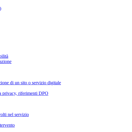
)
ilità
azione
ione di un sito o servizio digitale
va privacy, riferimenti DPO
olti nel servizio
ntervento