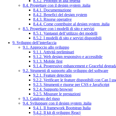
8.3.2. Prototipi in alta fedeltà
8.4. Progettare con il design system .italia
8.4.1. Documentazione
8.4.2. Benefici del design system
8.4.3. Risorse operative
8.4.4. Come contribuire al design system .italia
8.5. Progettare con i modelli di sito e servizi
8.5.1. Vantaggi dell’utilizzo dei modelli
8.5.2. I modelli di sito e servizi disponibili
9. Sviluppo dell’interfaccia
9.1. Approccio allo sviluppo
9.1.1. Attività preliminari
9.1.2. Web design responsivo e accessibile
9.1.3. Mobile first
9.1.4. Progressive enhancement e Graceful degrad
9.2. Strumenti di supporto allo sviluppo del software
9.2.1. Feature detection
9.2.2. Verificare le feature disponibili con Can I us
9.2.3. Strumenti e risorse per CSS e JavaScript
9.2.4. Supporto browser
9.2.5. Misurare le prestazioni
9.3. Catalogo del riuso
9.4. Sviluppare con il design system .italia
9.4.1. Il framework Bootstrap Italia
9.4.2. Il kit di sviluppo React