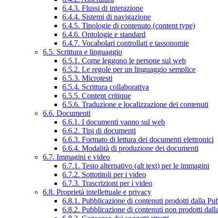
6.4.3. Flussi di interazione
6.4.4. Sistemi di navigazione
6.4.5. Tipologie di contenuto (content type)
6.4.6. Ontologie e standard
6.4.7. Vocabolari controllati e tassonomie
6.5. Scrittura e linguaggio
6.5.1. Come leggono le persone sul web
6.5.2. Le regole per un linguaggio semplice
6.5.3. Microtesti
6.5.4. Scrittura collaborativa
6.5.5. Content critique
6.5.6. Traduzione e localizzazione dei contenuti
6.6. Documenti
6.6.1. I documenti vanno sul web
6.6.2. Tipi di documenti
6.6.3. Formato di lettura dei documenti elettronici
6.6.4. Modalità di produzione dei documenti
6.7. Immagini e video
6.7.1. Testo alternativo (alt text) per le immagini
6.7.2. Sottotitoli per i video
6.7.3. Trascrizioni per i video
6.8. Proprietà intellettuale e privacy
6.8.1. Pubblicazione di contenuti prodotti dalla P
6.8.2. Pubblicazione di contenuti non prodotti dal