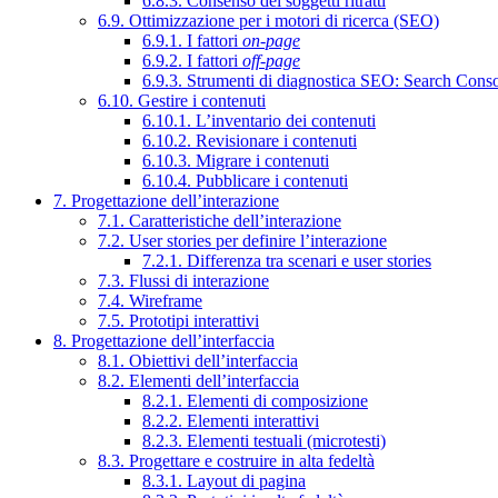
6.8.3. Consenso dei soggetti ritratti
6.9. Ottimizzazione per i motori di ricerca (SEO)
6.9.1. I fattori
on-page
6.9.2. I fattori
off-page
6.9.3. Strumenti di diagnostica SEO: Search Cons
6.10. Gestire i contenuti
6.10.1. L’inventario dei contenuti
6.10.2. Revisionare i contenuti
6.10.3. Migrare i contenuti
6.10.4. Pubblicare i contenuti
7. Progettazione dell’interazione
7.1. Caratteristiche dell’interazione
7.2. User stories per definire l’interazione
7.2.1. Differenza tra scenari e user stories
7.3. Flussi di interazione
7.4. Wireframe
7.5. Prototipi interattivi
8. Progettazione dell’interfaccia
8.1. Obiettivi dell’interfaccia
8.2. Elementi dell’interfaccia
8.2.1. Elementi di composizione
8.2.2. Elementi interattivi
8.2.3. Elementi testuali (microtesti)
8.3. Progettare e costruire in alta fedeltà
8.3.1. Layout di pagina