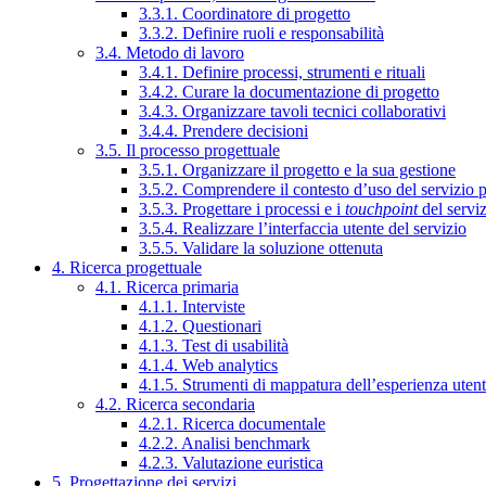
3.3.1. Coordinatore di progetto
3.3.2. Definire ruoli e responsabilità
3.4. Metodo di lavoro
3.4.1. Definire processi, strumenti e rituali
3.4.2. Curare la documentazione di progetto
3.4.3. Organizzare tavoli tecnici collaborativi
3.4.4. Prendere decisioni
3.5. Il processo progettuale
3.5.1. Organizzare il progetto e la sua gestione
3.5.2. Comprendere il contesto d’uso del servizio 
3.5.3. Progettare i processi e i
touchpoint
del servi
3.5.4. Realizzare l’interfaccia utente del servizio
3.5.5. Validare la soluzione ottenuta
4. Ricerca progettuale
4.1. Ricerca primaria
4.1.1. Interviste
4.1.2. Questionari
4.1.3. Test di usabilità
4.1.4. Web analytics
4.1.5. Strumenti di mappatura dell’esperienza uten
4.2. Ricerca secondaria
4.2.1. Ricerca documentale
4.2.2. Analisi benchmark
4.2.3. Valutazione euristica
5. Progettazione dei servizi