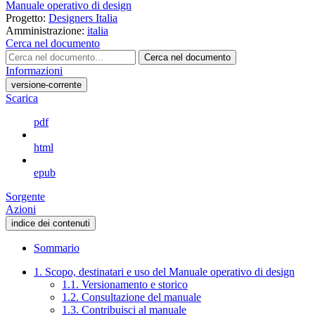
Manuale operativo di design
Progetto:
Designers Italia
Amministrazione:
italia
Cerca nel documento
Cerca nel documento
Informazioni
versione-corrente
Scarica
pdf
html
epub
Sorgente
Azioni
indice dei contenuti
Sommario
1. Scopo, destinatari e uso del Manuale operativo di design
1.1. Versionamento e storico
1.2. Consultazione del manuale
1.3. Contribuisci al manuale