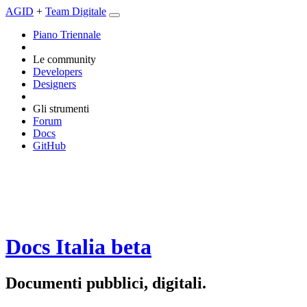
AGID
+
Team Digitale
Piano Triennale
Le community
Developers
Designers
Gli strumenti
Forum
Docs
GitHub
Docs Italia
beta
Documenti pubblici, digitali.