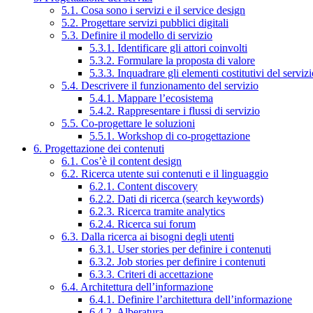
5.1. Cosa sono i servizi e il service design
5.2. Progettare servizi pubblici digitali
5.3. Definire il modello di servizio
5.3.1. Identificare gli attori coinvolti
5.3.2. Formulare la proposta di valore
5.3.3. Inquadrare gli elementi costitutivi del serviz
5.4. Descrivere il funzionamento del servizio
5.4.1. Mappare l’ecosistema
5.4.2. Rappresentare i flussi di servizio
5.5. Co-progettare le soluzioni
5.5.1. Workshop di co-progettazione
6. Progettazione dei contenuti
6.1. Cos’è il content design
6.2. Ricerca utente sui contenuti e il linguaggio
6.2.1. Content discovery
6.2.2. Dati di ricerca (search keywords)
6.2.3. Ricerca tramite analytics
6.2.4. Ricerca sui forum
6.3. Dalla ricerca ai bisogni degli utenti
6.3.1. User stories per definire i contenuti
6.3.2. Job stories per definire i contenuti
6.3.3. Criteri di accettazione
6.4. Architettura dell’informazione
6.4.1. Definire l’architettura dell’informazione
6.4.2. Alberatura