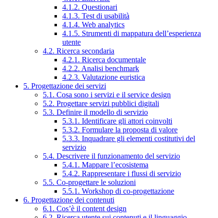
4.1.2. Questionari
4.1.3. Test di usabilità
4.1.4. Web analytics
4.1.5. Strumenti di mappatura dell’esperienza
utente
4.2. Ricerca secondaria
4.2.1. Ricerca documentale
4.2.2. Analisi benchmark
4.2.3. Valutazione euristica
5. Progettazione dei servizi
5.1. Cosa sono i servizi e il service design
5.2. Progettare servizi pubblici digitali
5.3. Definire il modello di servizio
5.3.1. Identificare gli attori coinvolti
5.3.2. Formulare la proposta di valore
5.3.3. Inquadrare gli elementi costitutivi del
servizio
5.4. Descrivere il funzionamento del servizio
5.4.1. Mappare l’ecosistema
5.4.2. Rappresentare i flussi di servizio
5.5. Co-progettare le soluzioni
5.5.1. Workshop di co-progettazione
6. Progettazione dei contenuti
6.1. Cos’è il content design
6.2. Ricerca utente sui contenuti e il linguaggio