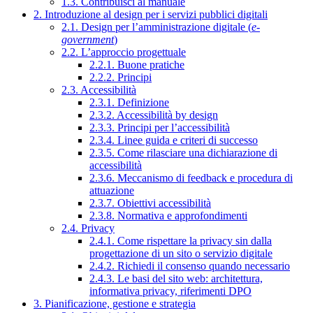
1.3. Contribuisci al manuale
2. Introduzione al design per i servizi pubblici digitali
2.1. Design per l’amministrazione digitale (
e-
government
)
2.2. L’approccio progettuale
2.2.1. Buone pratiche
2.2.2. Principi
2.3. Accessibilità
2.3.1. Definizione
2.3.2. Accessibilità by design
2.3.3. Principi per l’accessibilità
2.3.4. Linee guida e criteri di successo
2.3.5. Come rilasciare una dichiarazione di
accessibilità
2.3.6. Meccanismo di feedback e procedura di
attuazione
2.3.7. Obiettivi accessibilità
2.3.8. Normativa e approfondimenti
2.4. Privacy
2.4.1. Come rispettare la privacy sin dalla
progettazione di un sito o servizio digitale
2.4.2. Richiedi il consenso quando necessario
2.4.3. Le basi del sito web: architettura,
informativa privacy, riferimenti DPO
3. Pianificazione, gestione e strategia