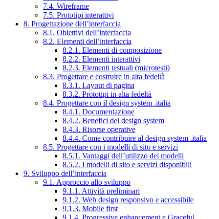
7.4. Wireframe
7.5. Prototipi interattivi
8. Progettazione dell’interfaccia
8.1. Obiettivi dell’interfaccia
8.2. Elementi dell’interfaccia
8.2.1. Elementi di composizione
8.2.2. Elementi interattivi
8.2.3. Elementi testuali (microtesti)
8.3. Progettare e costruire in alta fedeltà
8.3.1. Layout di pagina
8.3.2. Prototipi in alta fedeltà
8.4. Progettare con il design system .italia
8.4.1. Documentazione
8.4.2. Benefici del design system
8.4.3. Risorse operative
8.4.4. Come contribuire al design system .italia
8.5. Progettare con i modelli di sito e servizi
8.5.1. Vantaggi dell’utilizzo dei modelli
8.5.2. I modelli di sito e servizi disponibili
9. Sviluppo dell’interfaccia
9.1. Approccio allo sviluppo
9.1.1. Attività preliminari
9.1.2. Web design responsivo e accessibile
9.1.3. Mobile first
9.1.4. Progressive enhancement e Graceful