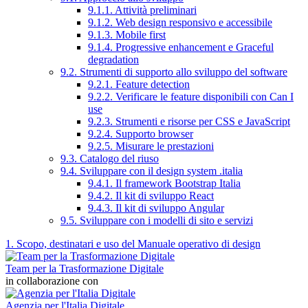
9.1.1. Attività preliminari
9.1.2. Web design responsivo e accessibile
9.1.3. Mobile first
9.1.4. Progressive enhancement e Graceful
degradation
9.2. Strumenti di supporto allo sviluppo del software
9.2.1. Feature detection
9.2.2. Verificare le feature disponibili con Can I
use
9.2.3. Strumenti e risorse per CSS e JavaScript
9.2.4. Supporto browser
9.2.5. Misurare le prestazioni
9.3. Catalogo del riuso
9.4. Sviluppare con il design system .italia
9.4.1. Il framework Bootstrap Italia
9.4.2. Il kit di sviluppo React
9.4.3. Il kit di sviluppo Angular
9.5. Sviluppare con i modelli di sito e servizi
1. Scopo, destinatari e uso del Manuale operativo di design
Team per la Trasformazione Digitale
in collaborazione con
Agenzia per l'Italia Digitale