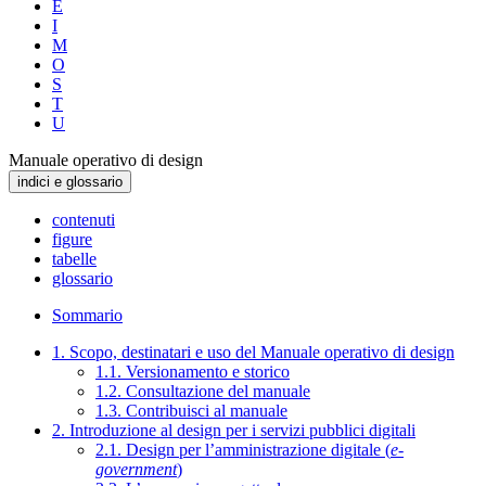
E
I
M
O
S
T
U
Manuale operativo di design
indici e glossario
contenuti
figure
tabelle
glossario
Sommario
1. Scopo, destinatari e uso del Manuale operativo di design
1.1. Versionamento e storico
1.2. Consultazione del manuale
1.3. Contribuisci al manuale
2. Introduzione al design per i servizi pubblici digitali
2.1. Design per l’amministrazione digitale (
e-
government
)