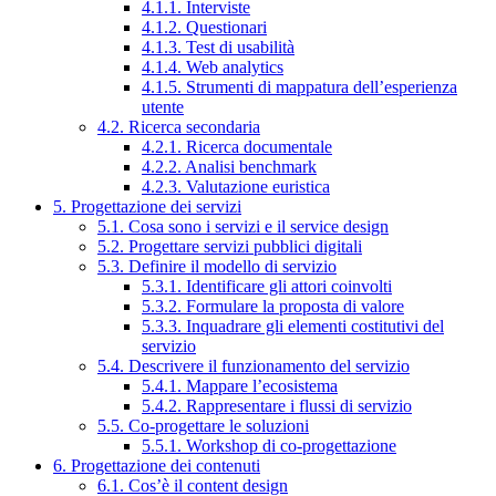
4.1.1. Interviste
4.1.2. Questionari
4.1.3. Test di usabilità
4.1.4. Web analytics
4.1.5. Strumenti di mappatura dell’esperienza
utente
4.2. Ricerca secondaria
4.2.1. Ricerca documentale
4.2.2. Analisi benchmark
4.2.3. Valutazione euristica
5. Progettazione dei servizi
5.1. Cosa sono i servizi e il service design
5.2. Progettare servizi pubblici digitali
5.3. Definire il modello di servizio
5.3.1. Identificare gli attori coinvolti
5.3.2. Formulare la proposta di valore
5.3.3. Inquadrare gli elementi costitutivi del
servizio
5.4. Descrivere il funzionamento del servizio
5.4.1. Mappare l’ecosistema
5.4.2. Rappresentare i flussi di servizio
5.5. Co-progettare le soluzioni
5.5.1. Workshop di co-progettazione
6. Progettazione dei contenuti
6.1. Cos’è il content design