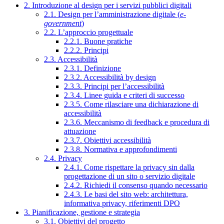
2. Introduzione al design per i servizi pubblici digitali
2.1. Design per l’amministrazione digitale (
e-
government
)
2.2. L’approccio progettuale
2.2.1. Buone pratiche
2.2.2. Principi
2.3. Accessibilità
2.3.1. Definizione
2.3.2. Accessibilità by design
2.3.3. Principi per l’accessibilità
2.3.4. Linee guida e criteri di successo
2.3.5. Come rilasciare una dichiarazione di
accessibilità
2.3.6. Meccanismo di feedback e procedura di
attuazione
2.3.7. Obiettivi accessibilità
2.3.8. Normativa e approfondimenti
2.4. Privacy
2.4.1. Come rispettare la privacy sin dalla
progettazione di un sito o servizio digitale
2.4.2. Richiedi il consenso quando necessario
2.4.3. Le basi del sito web: architettura,
informativa privacy, riferimenti DPO
3. Pianificazione, gestione e strategia
3.1. Obiettivi del progetto