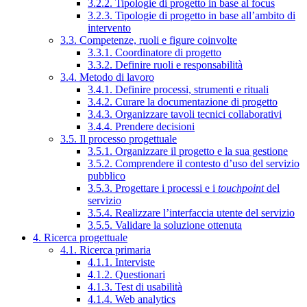
3.2.2. Tipologie di progetto in base al focus
3.2.3. Tipologie di progetto in base all’ambito di
intervento
3.3. Competenze, ruoli e figure coinvolte
3.3.1. Coordinatore di progetto
3.3.2. Definire ruoli e responsabilità
3.4. Metodo di lavoro
3.4.1. Definire processi, strumenti e rituali
3.4.2. Curare la documentazione di progetto
3.4.3. Organizzare tavoli tecnici collaborativi
3.4.4. Prendere decisioni
3.5. Il processo progettuale
3.5.1. Organizzare il progetto e la sua gestione
3.5.2. Comprendere il contesto d’uso del servizio
pubblico
3.5.3. Progettare i processi e i
touchpoint
del
servizio
3.5.4. Realizzare l’interfaccia utente del servizio
3.5.5. Validare la soluzione ottenuta
4. Ricerca progettuale
4.1. Ricerca primaria
4.1.1. Interviste
4.1.2. Questionari
4.1.3. Test di usabilità
4.1.4. Web analytics