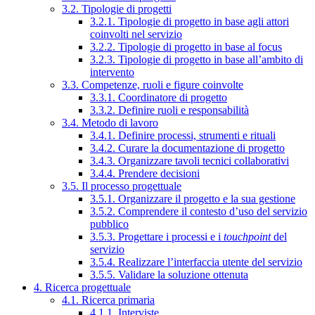
3.2. Tipologie di progetti
3.2.1. Tipologie di progetto in base agli attori
coinvolti nel servizio
3.2.2. Tipologie di progetto in base al focus
3.2.3. Tipologie di progetto in base all’ambito di
intervento
3.3. Competenze, ruoli e figure coinvolte
3.3.1. Coordinatore di progetto
3.3.2. Definire ruoli e responsabilità
3.4. Metodo di lavoro
3.4.1. Definire processi, strumenti e rituali
3.4.2. Curare la documentazione di progetto
3.4.3. Organizzare tavoli tecnici collaborativi
3.4.4. Prendere decisioni
3.5. Il processo progettuale
3.5.1. Organizzare il progetto e la sua gestione
3.5.2. Comprendere il contesto d’uso del servizio
pubblico
3.5.3. Progettare i processi e i
touchpoint
del
servizio
3.5.4. Realizzare l’interfaccia utente del servizio
3.5.5. Validare la soluzione ottenuta
4. Ricerca progettuale
4.1. Ricerca primaria
4.1.1. Interviste