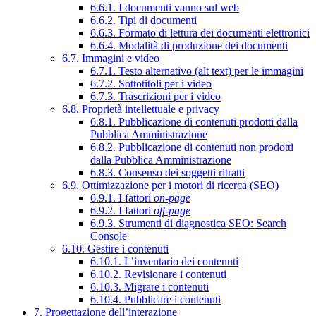
6.6.1. I documenti vanno sul web
6.6.2. Tipi di documenti
6.6.3. Formato di lettura dei documenti elettronici
6.6.4. Modalità di produzione dei documenti
6.7. Immagini e video
6.7.1. Testo alternativo (alt text) per le immagini
6.7.2. Sottotitoli per i video
6.7.3. Trascrizioni per i video
6.8. Proprietà intellettuale e privacy
6.8.1. Pubblicazione di contenuti prodotti dalla
Pubblica Amministrazione
6.8.2. Pubblicazione di contenuti non prodotti
dalla Pubblica Amministrazione
6.8.3. Consenso dei soggetti ritratti
6.9. Ottimizzazione per i motori di ricerca (SEO)
6.9.1. I fattori
on-page
6.9.2. I fattori
off-page
6.9.3. Strumenti di diagnostica SEO: Search
Console
6.10. Gestire i contenuti
6.10.1. L’inventario dei contenuti
6.10.2. Revisionare i contenuti
6.10.3. Migrare i contenuti
6.10.4. Pubblicare i contenuti
7. Progettazione dell’interazione