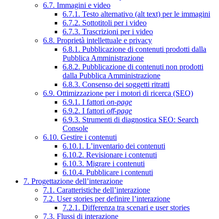
6.7. Immagini e video
6.7.1. Testo alternativo (alt text) per le immagini
6.7.2. Sottotitoli per i video
6.7.3. Trascrizioni per i video
6.8. Proprietà intellettuale e privacy
6.8.1. Pubblicazione di contenuti prodotti dalla
Pubblica Amministrazione
6.8.2. Pubblicazione di contenuti non prodotti
dalla Pubblica Amministrazione
6.8.3. Consenso dei soggetti ritratti
6.9. Ottimizzazione per i motori di ricerca (SEO)
6.9.1. I fattori
on-page
6.9.2. I fattori
off-page
6.9.3. Strumenti di diagnostica SEO: Search
Console
6.10. Gestire i contenuti
6.10.1. L’inventario dei contenuti
6.10.2. Revisionare i contenuti
6.10.3. Migrare i contenuti
6.10.4. Pubblicare i contenuti
7. Progettazione dell’interazione
7.1. Caratteristiche dell’interazione
7.2. User stories per definire l’interazione
7.2.1. Differenza tra scenari e user stories
7.3. Flussi di interazione