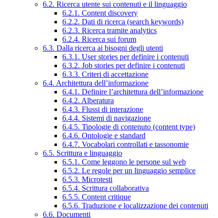
6.2. Ricerca utente sui contenuti e il linguaggio
6.2.1. Content discovery
6.2.2. Dati di ricerca (search keywords)
6.2.3. Ricerca tramite analytics
6.2.4. Ricerca sui forum
6.3. Dalla ricerca ai bisogni degli utenti
6.3.1. User stories per definire i contenuti
6.3.2. Job stories per definire i contenuti
6.3.3. Criteri di accettazione
6.4. Architettura dell’informazione
6.4.1. Definire l’architettura dell’informazione
6.4.2. Alberatura
6.4.3. Flussi di interazione
6.4.4. Sistemi di navigazione
6.4.5. Tipologie di contenuto (content type)
6.4.6. Ontologie e standard
6.4.7. Vocabolari controllati e tassonomie
6.5. Scrittura e linguaggio
6.5.1. Come leggono le persone sul web
6.5.2. Le regole per un linguaggio semplice
6.5.3. Microtesti
6.5.4. Scrittura collaborativa
6.5.5. Content critique
6.5.6. Traduzione e localizzazione dei contenuti
6.6. Documenti