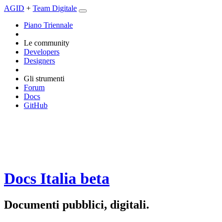
AGID
+
Team Digitale
Piano Triennale
Le community
Developers
Designers
Gli strumenti
Forum
Docs
GitHub
Docs Italia
beta
Documenti pubblici, digitali.