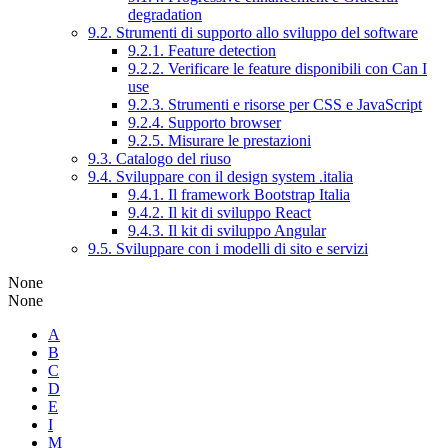
degradation
9.2. Strumenti di supporto allo sviluppo del software
9.2.1. Feature detection
9.2.2. Verificare le feature disponibili con Can I
use
9.2.3. Strumenti e risorse per CSS e JavaScript
9.2.4. Supporto browser
9.2.5. Misurare le prestazioni
9.3. Catalogo del riuso
9.4. Sviluppare con il design system .italia
9.4.1. Il framework Bootstrap Italia
9.4.2. Il kit di sviluppo React
9.4.3. Il kit di sviluppo Angular
9.5. Sviluppare con i modelli di sito e servizi
None
None
A
B
C
D
E
I
M