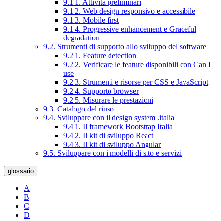
9.1.1. Attività preliminari
9.1.2. Web design responsivo e accessibile
9.1.3. Mobile first
9.1.4. Progressive enhancement e Graceful
degradation
9.2. Strumenti di supporto allo sviluppo del software
9.2.1. Feature detection
9.2.2. Verificare le feature disponibili con Can I
use
9.2.3. Strumenti e risorse per CSS e JavaScript
9.2.4. Supporto browser
9.2.5. Misurare le prestazioni
9.3. Catalogo del riuso
9.4. Sviluppare con il design system .italia
9.4.1. Il framework Bootstrap Italia
9.4.2. Il kit di sviluppo React
9.4.3. Il kit di sviluppo Angular
9.5. Sviluppare con i modelli di sito e servizi
glossario
A
B
C
D