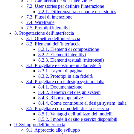
7.1. Caratteristiche dell’interazione
7.2. User stories per definire l’interazione
7.2.1. Differenza tra scenari e user stories
7.3. Flussi di interazione
7.4. Wireframe
7.5. Prototipi interattivi
8. Progettazione dell’interfaccia
8.1. Obiettivi dell’interfaccia
8.2. Elementi dell’interfaccia
8.2.1. Elementi di composizione
8.2.2. Elementi interattivi
8.2.3. Elementi testuali (microtesti)
8.3. Progettare e costruire in alta fedeltà
8.3.1. Layout di pagina
8.3.2. Prototipi in alta fedeltà
8.4. Progettare con il design system .italia
8.4.1. Documentazione
8.4.2. Benefici del design system
8.4.3. Risorse operative
8.4.4. Come contribuire al design system .italia
8.5. Progettare con i modelli di sito e servizi
8.5.1. Vantaggi dell’utilizzo dei modelli
8.5.2. I modelli di sito e servizi disponibili
9. Sviluppo dell’interfaccia
9.1. Approccio allo sviluppo