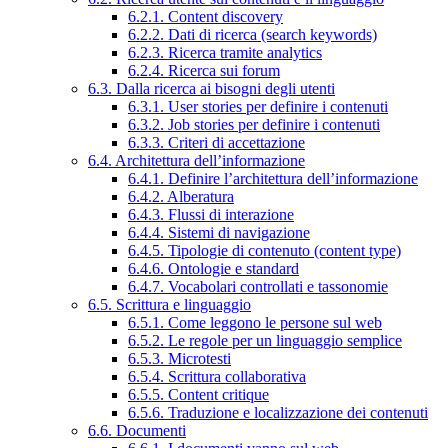
6.2.1. Content discovery
6.2.2. Dati di ricerca (search keywords)
6.2.3. Ricerca tramite analytics
6.2.4. Ricerca sui forum
6.3. Dalla ricerca ai bisogni degli utenti
6.3.1. User stories per definire i contenuti
6.3.2. Job stories per definire i contenuti
6.3.3. Criteri di accettazione
6.4. Architettura dell’informazione
6.4.1. Definire l’architettura dell’informazione
6.4.2. Alberatura
6.4.3. Flussi di interazione
6.4.4. Sistemi di navigazione
6.4.5. Tipologie di contenuto (content type)
6.4.6. Ontologie e standard
6.4.7. Vocabolari controllati e tassonomie
6.5. Scrittura e linguaggio
6.5.1. Come leggono le persone sul web
6.5.2. Le regole per un linguaggio semplice
6.5.3. Microtesti
6.5.4. Scrittura collaborativa
6.5.5. Content critique
6.5.6. Traduzione e localizzazione dei contenuti
6.6. Documenti