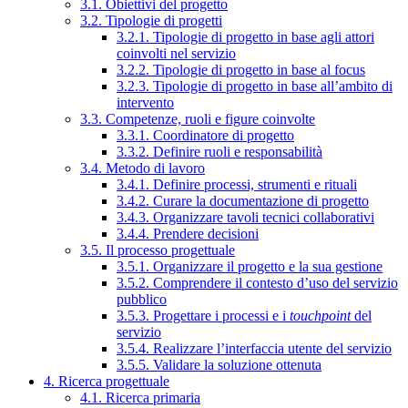
3.1. Obiettivi del progetto
3.2. Tipologie di progetti
3.2.1. Tipologie di progetto in base agli attori
coinvolti nel servizio
3.2.2. Tipologie di progetto in base al focus
3.2.3. Tipologie di progetto in base all’ambito di
intervento
3.3. Competenze, ruoli e figure coinvolte
3.3.1. Coordinatore di progetto
3.3.2. Definire ruoli e responsabilità
3.4. Metodo di lavoro
3.4.1. Definire processi, strumenti e rituali
3.4.2. Curare la documentazione di progetto
3.4.3. Organizzare tavoli tecnici collaborativi
3.4.4. Prendere decisioni
3.5. Il processo progettuale
3.5.1. Organizzare il progetto e la sua gestione
3.5.2. Comprendere il contesto d’uso del servizio
pubblico
3.5.3. Progettare i processi e i
touchpoint
del
servizio
3.5.4. Realizzare l’interfaccia utente del servizio
3.5.5. Validare la soluzione ottenuta
4. Ricerca progettuale
4.1. Ricerca primaria