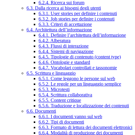
6.2.4. Ricerca sui forum
6.3. Dalla ricerca ai bisogni degli utenti
6.3.1. User stories per definire i contenuti
6.3.2. Job stories per definire i contenuti
6.3.3. Criteri di accettazione
6.4. Architettura dell’informazione
6.4.1. Definire l’architettura dell’informazione
6.4.2. Alberatura
6.4.3. Flussi di interazione
6.4.4. Sistemi di navigazione
6.4.5. Tipologie di contenuto (content type)
6.4.6. Ontologie e standard
6.4.7. Vocabolari controllati e tassonomie
6.5. Scrittura e linguaggio
6.5.1. Come leggono le persone sul web
6.5.2. Le regole per un linguaggio semplice
6.5.3. Microtesti
6.5.4. Scrittura collaborativa
6.5.5. Content critique
6.5.6. Traduzione e localizzazione dei contenuti
6.6. Documenti
6.6.1. I documenti vanno sul web
6.6.2. Tipi di documenti
6.6.3. Formato di lettura dei documenti elettronici
6.6.4. Modalità di produzione dei documenti