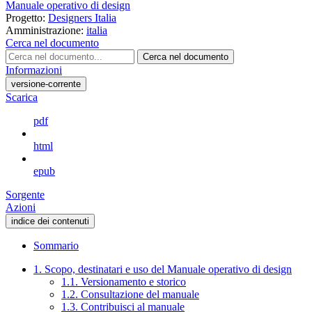
Manuale operativo di design
Progetto:
Designers Italia
Amministrazione:
italia
Cerca nel documento
Cerca nel documento
Informazioni
versione-corrente
Scarica
pdf
html
epub
Sorgente
Azioni
indice dei contenuti
Sommario
1. Scopo, destinatari e uso del Manuale operativo di design
1.1. Versionamento e storico
1.2. Consultazione del manuale
1.3. Contribuisci al manuale