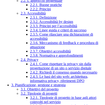
2.2. L’approccio progettuale
2.2.1. Buone pratiche
2.2.2. Principi
2.3. Accessibilità
2.3.1. Definizione
2.3.2. Accessibilità by design
2.3.3. Principi per l’accessibilità
2.3.4. Linee guida e criteri di successo
2.3.5. Come rilasciare una dichiarazione di
accessibilità
2.3.6. Meccanismo di feedback e procedura di
attuazione
2.3.7. Obiettivi accessibilità
2.3.8. Normativa e approfondimenti
2.4. Privacy
2.4.1. Come rispettare la privacy sin dalla
progettazione di un sito o servizio digitale
2.4.2. Richiedi il consenso quando necessario
2.4.3. Le basi del sito web: architettura,
informativa privacy, riferimenti DPO
3. Pianificazione, gestione e strategia
3.1. Obiettivi del progetto
3.2. Tipologie di progetti
3.2.1. Tipologie di progetto in base agli attori
coinvolti nel servizio