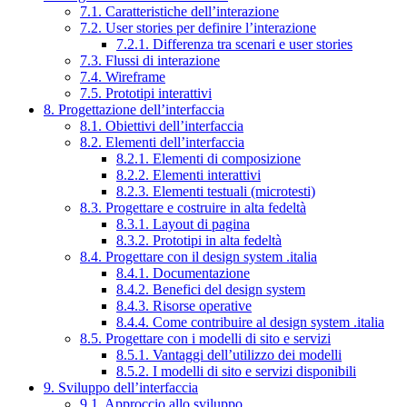
7.1. Caratteristiche dell’interazione
7.2. User stories per definire l’interazione
7.2.1. Differenza tra scenari e user stories
7.3. Flussi di interazione
7.4. Wireframe
7.5. Prototipi interattivi
8. Progettazione dell’interfaccia
8.1. Obiettivi dell’interfaccia
8.2. Elementi dell’interfaccia
8.2.1. Elementi di composizione
8.2.2. Elementi interattivi
8.2.3. Elementi testuali (microtesti)
8.3. Progettare e costruire in alta fedeltà
8.3.1. Layout di pagina
8.3.2. Prototipi in alta fedeltà
8.4. Progettare con il design system .italia
8.4.1. Documentazione
8.4.2. Benefici del design system
8.4.3. Risorse operative
8.4.4. Come contribuire al design system .italia
8.5. Progettare con i modelli di sito e servizi
8.5.1. Vantaggi dell’utilizzo dei modelli
8.5.2. I modelli di sito e servizi disponibili
9. Sviluppo dell’interfaccia
9.1. Approccio allo sviluppo