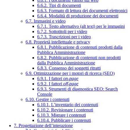
6.6.1. I documenti vanno sul web
6.6.2. Tipi di documenti
6.6.3. Formato di lettura dei documenti elettronici
6.6.4. Modalità di produzione dei documenti
6.7. Immagini e video
6.7.1. Testo alternativo (alt text) per le immagini
6.7.2. Sottotitoli per i video
6.7.3. Trascrizioni per i video
6.8. Proprietà intellettuale e privacy
6.8.1. Pubblicazione di contenuti prodotti dalla
Pubblica Amministrazione
6.8.2. Pubblicazione di contenuti non prodotti
dalla Pubblica Amministrazione
6.8.3. Consenso dei soggetti ritratti
6.9. Ottimizzazione per i motori di ricerca (SEO)
6.9.1. I fattori
on-page
6.9.2. I fattori
off-page
6.9.3. Strumenti di diagnostica SEO: Search
Console
6.10. Gestire i contenuti
6.10.1. L’inventario dei contenuti
6.10.2. Revisionare i contenuti
6.10.3. Migrare i contenuti
6.10.4. Pubblicare i contenuti
7. Progettazione dell’interazione