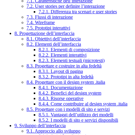
7.1. Caratteristiche dell’interazione
7.2. User stories per definire l’interazione
7.2.1. Differenza tra scenari e user stories
7.3. Flussi di interazione
7.4. Wireframe
7.5. Prototipi interattivi
8. Progettazione dell’interfaccia
8.1. Obiettivi dell’interfaccia
8.2. Elementi dell’interfaccia
8.2.1. Elementi di composizione
8.2.2. Elementi interattivi
8.2.3. Elementi testuali (microtesti)
8.3. Progettare e costruire in alta fedeltà
8.3.1. Layout di pagina
8.3.2. Prototipi in alta fedeltà
8.4. Progettare con il design system .italia
8.4.1. Documentazione
8.4.2. Benefici del design system
8.4.3. Risorse operative
8.4.4. Come contribuire al design system .italia
8.5. Progettare con i modelli di sito e servizi
8.5.1. Vantaggi dell’utilizzo dei modelli
8.5.2. I modelli di sito e servizi disponibili
9. Sviluppo dell’interfaccia
9.1. Approccio allo sviluppo