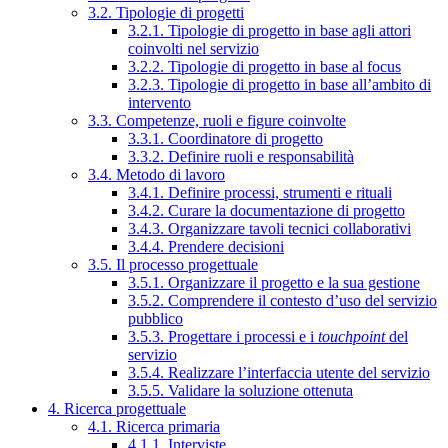
3.2. Tipologie di progetti
3.2.1. Tipologie di progetto in base agli attori
coinvolti nel servizio
3.2.2. Tipologie di progetto in base al focus
3.2.3. Tipologie di progetto in base all’ambito di
intervento
3.3. Competenze, ruoli e figure coinvolte
3.3.1. Coordinatore di progetto
3.3.2. Definire ruoli e responsabilità
3.4. Metodo di lavoro
3.4.1. Definire processi, strumenti e rituali
3.4.2. Curare la documentazione di progetto
3.4.3. Organizzare tavoli tecnici collaborativi
3.4.4. Prendere decisioni
3.5. Il processo progettuale
3.5.1. Organizzare il progetto e la sua gestione
3.5.2. Comprendere il contesto d’uso del servizio
pubblico
3.5.3. Progettare i processi e i
touchpoint
del
servizio
3.5.4. Realizzare l’interfaccia utente del servizio
3.5.5. Validare la soluzione ottenuta
4. Ricerca progettuale
4.1. Ricerca primaria
4.1.1. Interviste