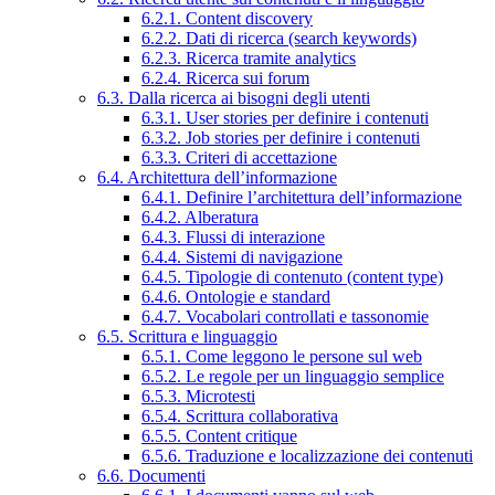
6.2.1. Content discovery
6.2.2. Dati di ricerca (search keywords)
6.2.3. Ricerca tramite analytics
6.2.4. Ricerca sui forum
6.3. Dalla ricerca ai bisogni degli utenti
6.3.1. User stories per definire i contenuti
6.3.2. Job stories per definire i contenuti
6.3.3. Criteri di accettazione
6.4. Architettura dell’informazione
6.4.1. Definire l’architettura dell’informazione
6.4.2. Alberatura
6.4.3. Flussi di interazione
6.4.4. Sistemi di navigazione
6.4.5. Tipologie di contenuto (content type)
6.4.6. Ontologie e standard
6.4.7. Vocabolari controllati e tassonomie
6.5. Scrittura e linguaggio
6.5.1. Come leggono le persone sul web
6.5.2. Le regole per un linguaggio semplice
6.5.3. Microtesti
6.5.4. Scrittura collaborativa
6.5.5. Content critique
6.5.6. Traduzione e localizzazione dei contenuti
6.6. Documenti