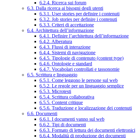
6.2.4. Ricerca sui forum
6.3. Dalla ricerca ai bisogni degli utenti
6.3.1. User stories per definire i contenuti
6.3.2. Job stories per definire i contenuti
6.3.3. Criteri di accettazione
6.4. Architettura dell’informazione
6.4.1. Definire l’architettura dell’informazione
6.4.2. Alberatura
6.4.3. Flussi di interazione
6.4.4. Sistemi di navigazione
6.4.5. Tipologie di contenuto (content type)
6.4.6. Ontologie e standard
6.4.7. Vocabolari controllati e tassonomie
6.5. Scrittura e linguaggio
6.5.1. Come leggono le persone sul web
6.5.2. Le regole per un linguaggio semplice
6.5.3. Microtesti
6.5.4. Scrittura collaborativa
6.5.5. Content critique
6.5.6. Traduzione e localizzazione dei contenuti
6.6. Documenti
6.6.1. I documenti vanno sul web
6.6.2. Tipi di documenti
6.6.3. Formato di lettura dei documenti elettronici
6.6.4. Modalità di produzione dei documenti