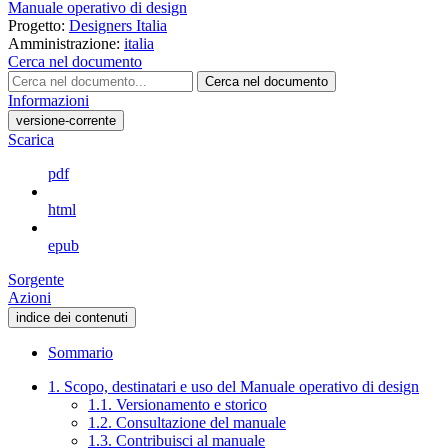
Manuale operativo di design
Progetto:
Designers Italia
Amministrazione:
italia
Cerca nel documento
Cerca nel documento
Informazioni
versione-corrente
Scarica
pdf
html
epub
Sorgente
Azioni
indice dei contenuti
Sommario
1. Scopo, destinatari e uso del Manuale operativo di design
1.1. Versionamento e storico
1.2. Consultazione del manuale
1.3. Contribuisci al manuale