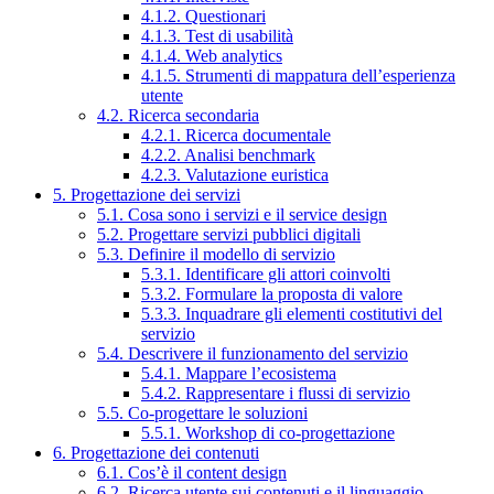
4.1.2. Questionari
4.1.3. Test di usabilità
4.1.4. Web analytics
4.1.5. Strumenti di mappatura dell’esperienza
utente
4.2. Ricerca secondaria
4.2.1. Ricerca documentale
4.2.2. Analisi benchmark
4.2.3. Valutazione euristica
5. Progettazione dei servizi
5.1. Cosa sono i servizi e il service design
5.2. Progettare servizi pubblici digitali
5.3. Definire il modello di servizio
5.3.1. Identificare gli attori coinvolti
5.3.2. Formulare la proposta di valore
5.3.3. Inquadrare gli elementi costitutivi del
servizio
5.4. Descrivere il funzionamento del servizio
5.4.1. Mappare l’ecosistema
5.4.2. Rappresentare i flussi di servizio
5.5. Co-progettare le soluzioni
5.5.1. Workshop di co-progettazione
6. Progettazione dei contenuti
6.1. Cos’è il content design
6.2. Ricerca utente sui contenuti e il linguaggio