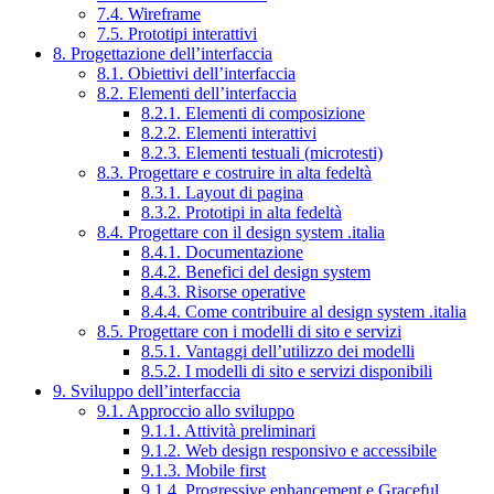
7.4. Wireframe
7.5. Prototipi interattivi
8. Progettazione dell’interfaccia
8.1. Obiettivi dell’interfaccia
8.2. Elementi dell’interfaccia
8.2.1. Elementi di composizione
8.2.2. Elementi interattivi
8.2.3. Elementi testuali (microtesti)
8.3. Progettare e costruire in alta fedeltà
8.3.1. Layout di pagina
8.3.2. Prototipi in alta fedeltà
8.4. Progettare con il design system .italia
8.4.1. Documentazione
8.4.2. Benefici del design system
8.4.3. Risorse operative
8.4.4. Come contribuire al design system .italia
8.5. Progettare con i modelli di sito e servizi
8.5.1. Vantaggi dell’utilizzo dei modelli
8.5.2. I modelli di sito e servizi disponibili
9. Sviluppo dell’interfaccia
9.1. Approccio allo sviluppo
9.1.1. Attività preliminari
9.1.2. Web design responsivo e accessibile
9.1.3. Mobile first
9.1.4. Progressive enhancement e Graceful