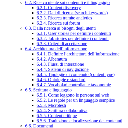
6.2. Ricerca utente sui contenuti e il linguaggio
6.2.1. Content discovery
6.2.2. Dati di ricerca (search keywords)
6.2.3. Ricerca tramite analytics
6.2.4. Ricerca sui forum
6.3. Dalla ricerca ai bisogni degli utenti
6.3.1. User stories per definire i contenuti
6.3.2. Job stories per definire i contenuti
6.3.3. Criteri di accettazione
6.4. Architettura dell’informazione
6.4.1. Definire l’architettura dell’informazione
6.4.2. Alberatura
6.4.3. Flussi di interazione
6.4.4. Sistemi di navigazione
6.4.5. Tipologie di contenuto (content type)
6.4.6. Ontologie e standard
6.4.7. Vocabolari controllati e tassonomie
6.5. Scrittura e linguaggio
6.5.1. Come leggono le persone sul web
6.5.2. Le regole per un linguaggio semplice
6.5.3. Microtesti
6.5.4. Scrittura collaborativa
6.5.5. Content critique
6.5.6. Traduzione e localizzazione dei contenuti
6.6. Documenti