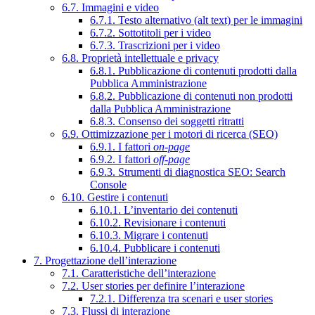
6.7. Immagini e video
6.7.1. Testo alternativo (alt text) per le immagini
6.7.2. Sottotitoli per i video
6.7.3. Trascrizioni per i video
6.8. Proprietà intellettuale e privacy
6.8.1. Pubblicazione di contenuti prodotti dalla
Pubblica Amministrazione
6.8.2. Pubblicazione di contenuti non prodotti
dalla Pubblica Amministrazione
6.8.3. Consenso dei soggetti ritratti
6.9. Ottimizzazione per i motori di ricerca (SEO)
6.9.1. I fattori
on-page
6.9.2. I fattori
off-page
6.9.3. Strumenti di diagnostica SEO: Search
Console
6.10. Gestire i contenuti
6.10.1. L’inventario dei contenuti
6.10.2. Revisionare i contenuti
6.10.3. Migrare i contenuti
6.10.4. Pubblicare i contenuti
7. Progettazione dell’interazione
7.1. Caratteristiche dell’interazione
7.2. User stories per definire l’interazione
7.2.1. Differenza tra scenari e user stories
7.3. Flussi di interazione