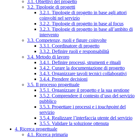
3.1. Obiettivi del progetto
3.2. Tipologie di progetti
3.2.1. Tipologie di progetto in base agli attori
coinvolti nel servizio
3.2.2. Tipologie di progetto in base al focus
3.2.3. Tipologie di progetto in base all’ambito di
intervento
3.3. Competenze, ruoli e figure coinvolte
3.3.1. Coordinatore di progetto
3.3.2. Definire ruoli e responsabilità
3.4. Metodo di lavoro
3.4.1. Definire processi, strumenti e rituali
3.4.2. Curare la documentazione di progetto
3.4.3. Organizzare tavoli tecnici collaborativi
3.4.4. Prendere decisioni
3.5. Il processo progettuale
3.5.1. Organizzare il progetto e la sua gestione
3.5.2. Comprendere il contesto d’uso del servizio
pubblico
3.5.3. Progettare i processi e i
touchpoint
del
servizio
3.5.4. Realizzare l’interfaccia utente del servizio
3.5.5. Validare la soluzione ottenuta
4. Ricerca progettuale
4.1. Ricerca primaria