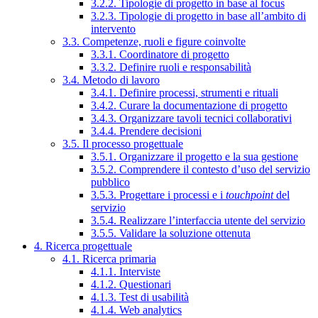
3.2.2. Tipologie di progetto in base al focus
3.2.3. Tipologie di progetto in base all’ambito di
intervento
3.3. Competenze, ruoli e figure coinvolte
3.3.1. Coordinatore di progetto
3.3.2. Definire ruoli e responsabilità
3.4. Metodo di lavoro
3.4.1. Definire processi, strumenti e rituali
3.4.2. Curare la documentazione di progetto
3.4.3. Organizzare tavoli tecnici collaborativi
3.4.4. Prendere decisioni
3.5. Il processo progettuale
3.5.1. Organizzare il progetto e la sua gestione
3.5.2. Comprendere il contesto d’uso del servizio
pubblico
3.5.3. Progettare i processi e i
touchpoint
del
servizio
3.5.4. Realizzare l’interfaccia utente del servizio
3.5.5. Validare la soluzione ottenuta
4. Ricerca progettuale
4.1. Ricerca primaria
4.1.1. Interviste
4.1.2. Questionari
4.1.3. Test di usabilità
4.1.4. Web analytics