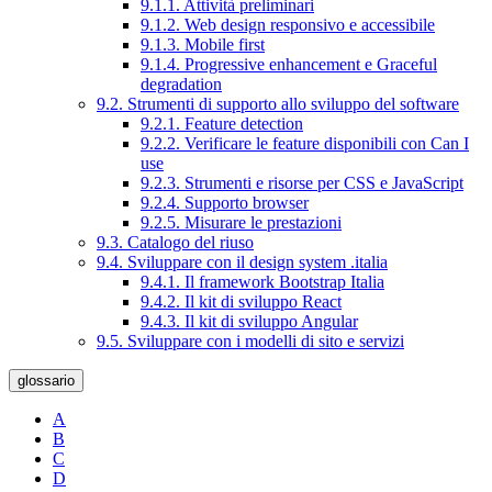
9.1.1. Attività preliminari
9.1.2. Web design responsivo e accessibile
9.1.3. Mobile first
9.1.4. Progressive enhancement e Graceful
degradation
9.2. Strumenti di supporto allo sviluppo del software
9.2.1. Feature detection
9.2.2. Verificare le feature disponibili con Can I
use
9.2.3. Strumenti e risorse per CSS e JavaScript
9.2.4. Supporto browser
9.2.5. Misurare le prestazioni
9.3. Catalogo del riuso
9.4. Sviluppare con il design system .italia
9.4.1. Il framework Bootstrap Italia
9.4.2. Il kit di sviluppo React
9.4.3. Il kit di sviluppo Angular
9.5. Sviluppare con i modelli di sito e servizi
glossario
A
B
C
D