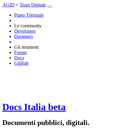
AGID
+
Team Digitale
Piano Triennale
Le community
Developers
Designers
Gli strumenti
Forum
Docs
GitHub
Docs Italia
beta
Documenti pubblici, digitali.