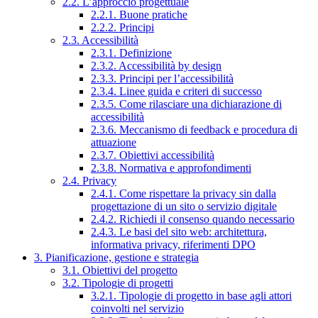
2.2. L’approccio progettuale
2.2.1. Buone pratiche
2.2.2. Principi
2.3. Accessibilità
2.3.1. Definizione
2.3.2. Accessibilità by design
2.3.3. Principi per l’accessibilità
2.3.4. Linee guida e criteri di successo
2.3.5. Come rilasciare una dichiarazione di
accessibilità
2.3.6. Meccanismo di feedback e procedura di
attuazione
2.3.7. Obiettivi accessibilità
2.3.8. Normativa e approfondimenti
2.4. Privacy
2.4.1. Come rispettare la privacy sin dalla
progettazione di un sito o servizio digitale
2.4.2. Richiedi il consenso quando necessario
2.4.3. Le basi del sito web: architettura,
informativa privacy, riferimenti DPO
3. Pianificazione, gestione e strategia
3.1. Obiettivi del progetto
3.2. Tipologie di progetti
3.2.1. Tipologie di progetto in base agli attori
coinvolti nel servizio