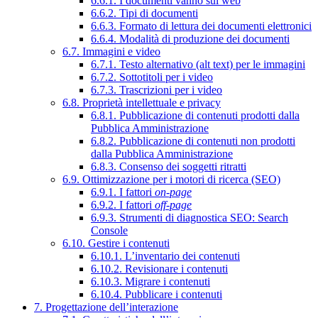
6.6.1. I documenti vanno sul web
6.6.2. Tipi di documenti
6.6.3. Formato di lettura dei documenti elettronici
6.6.4. Modalità di produzione dei documenti
6.7. Immagini e video
6.7.1. Testo alternativo (alt text) per le immagini
6.7.2. Sottotitoli per i video
6.7.3. Trascrizioni per i video
6.8. Proprietà intellettuale e privacy
6.8.1. Pubblicazione di contenuti prodotti dalla
Pubblica Amministrazione
6.8.2. Pubblicazione di contenuti non prodotti
dalla Pubblica Amministrazione
6.8.3. Consenso dei soggetti ritratti
6.9. Ottimizzazione per i motori di ricerca (SEO)
6.9.1. I fattori
on-page
6.9.2. I fattori
off-page
6.9.3. Strumenti di diagnostica SEO: Search
Console
6.10. Gestire i contenuti
6.10.1. L’inventario dei contenuti
6.10.2. Revisionare i contenuti
6.10.3. Migrare i contenuti
6.10.4. Pubblicare i contenuti
7. Progettazione dell’interazione