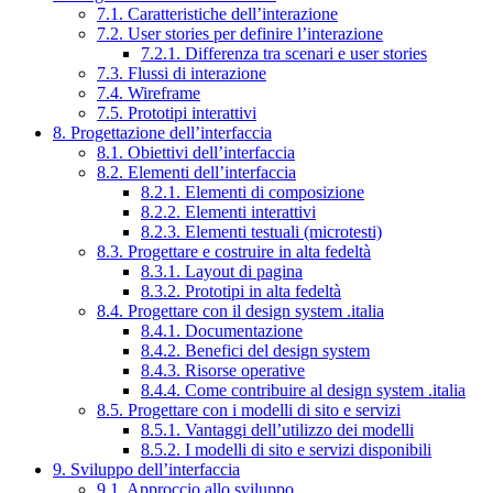
7.1. Caratteristiche dell’interazione
7.2. User stories per definire l’interazione
7.2.1. Differenza tra scenari e user stories
7.3. Flussi di interazione
7.4. Wireframe
7.5. Prototipi interattivi
8. Progettazione dell’interfaccia
8.1. Obiettivi dell’interfaccia
8.2. Elementi dell’interfaccia
8.2.1. Elementi di composizione
8.2.2. Elementi interattivi
8.2.3. Elementi testuali (microtesti)
8.3. Progettare e costruire in alta fedeltà
8.3.1. Layout di pagina
8.3.2. Prototipi in alta fedeltà
8.4. Progettare con il design system .italia
8.4.1. Documentazione
8.4.2. Benefici del design system
8.4.3. Risorse operative
8.4.4. Come contribuire al design system .italia
8.5. Progettare con i modelli di sito e servizi
8.5.1. Vantaggi dell’utilizzo dei modelli
8.5.2. I modelli di sito e servizi disponibili
9. Sviluppo dell’interfaccia
9.1. Approccio allo sviluppo