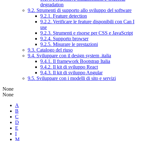
degradation
9.2. Strumenti di supporto allo sviluppo del software
9.2.1. Feature detection
9.2.2. Verificare le feature disponibili con Can I
use
9.2.3. Strumenti e risorse per CSS e JavaScript
9.2.4. Supporto browser
9.2.5. Misurare le prestazioni
9.3. Catalogo del riuso
9.4. Sviluppare con il design system .italia
9.4.1. Il framework Bootstrap Italia
9.4.2. Il kit di sviluppo React
9.4.3. Il kit di sviluppo Angular
9.5. Sviluppare con i modelli di sito e servizi
None
None
A
B
C
D
E
I
M