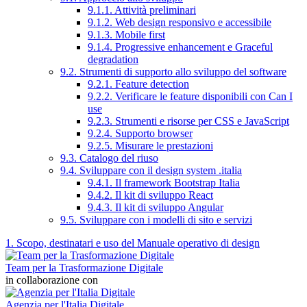
9.1.1. Attività preliminari
9.1.2. Web design responsivo e accessibile
9.1.3. Mobile first
9.1.4. Progressive enhancement e Graceful
degradation
9.2. Strumenti di supporto allo sviluppo del software
9.2.1. Feature detection
9.2.2. Verificare le feature disponibili con Can I
use
9.2.3. Strumenti e risorse per CSS e JavaScript
9.2.4. Supporto browser
9.2.5. Misurare le prestazioni
9.3. Catalogo del riuso
9.4. Sviluppare con il design system .italia
9.4.1. Il framework Bootstrap Italia
9.4.2. Il kit di sviluppo React
9.4.3. Il kit di sviluppo Angular
9.5. Sviluppare con i modelli di sito e servizi
1. Scopo, destinatari e uso del Manuale operativo di design
Team per la Trasformazione Digitale
in collaborazione con
Agenzia per l'Italia Digitale