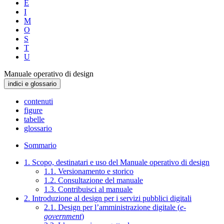
E
I
M
O
S
T
U
Manuale operativo di design
indici e glossario
contenuti
figure
tabelle
glossario
Sommario
1. Scopo, destinatari e uso del Manuale operativo di design
1.1. Versionamento e storico
1.2. Consultazione del manuale
1.3. Contribuisci al manuale
2. Introduzione al design per i servizi pubblici digitali
2.1. Design per l’amministrazione digitale (
e-
government
)