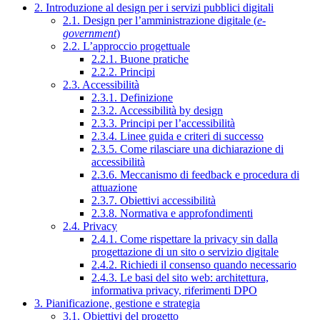
2. Introduzione al design per i servizi pubblici digitali
2.1. Design per l’amministrazione digitale (
e-
government
)
2.2. L’approccio progettuale
2.2.1. Buone pratiche
2.2.2. Principi
2.3. Accessibilità
2.3.1. Definizione
2.3.2. Accessibilità by design
2.3.3. Principi per l’accessibilità
2.3.4. Linee guida e criteri di successo
2.3.5. Come rilasciare una dichiarazione di
accessibilità
2.3.6. Meccanismo di feedback e procedura di
attuazione
2.3.7. Obiettivi accessibilità
2.3.8. Normativa e approfondimenti
2.4. Privacy
2.4.1. Come rispettare la privacy sin dalla
progettazione di un sito o servizio digitale
2.4.2. Richiedi il consenso quando necessario
2.4.3. Le basi del sito web: architettura,
informativa privacy, riferimenti DPO
3. Pianificazione, gestione e strategia
3.1. Obiettivi del progetto