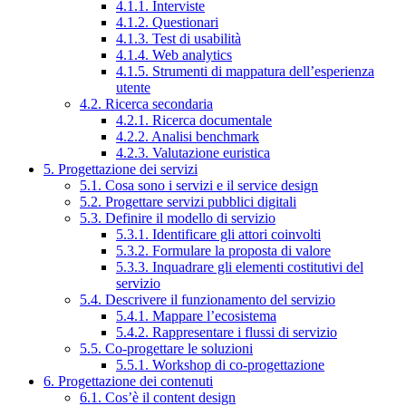
4.1.1. Interviste
4.1.2. Questionari
4.1.3. Test di usabilità
4.1.4. Web analytics
4.1.5. Strumenti di mappatura dell’esperienza
utente
4.2. Ricerca secondaria
4.2.1. Ricerca documentale
4.2.2. Analisi benchmark
4.2.3. Valutazione euristica
5. Progettazione dei servizi
5.1. Cosa sono i servizi e il service design
5.2. Progettare servizi pubblici digitali
5.3. Definire il modello di servizio
5.3.1. Identificare gli attori coinvolti
5.3.2. Formulare la proposta di valore
5.3.3. Inquadrare gli elementi costitutivi del
servizio
5.4. Descrivere il funzionamento del servizio
5.4.1. Mappare l’ecosistema
5.4.2. Rappresentare i flussi di servizio
5.5. Co-progettare le soluzioni
5.5.1. Workshop di co-progettazione
6. Progettazione dei contenuti
6.1. Cos’è il content design