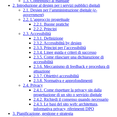
1.3. Contribuisci al manuale
2. Introduzione al design per i servizi pubblici digitali
2.1. Design per l’amministrazione digitale (
e-
government
)
2.2. L’approccio progettuale
2.2.1. Buone pratiche
2.2.2. Principi
2.3. Accessibilità
2.3.1. Definizione
2.3.2. Accessibilità by design
2.3.3. Principi per l’accessibilità
2.3.4. Linee guida e criteri di successo
2.3.5. Come rilasciare una dichiarazione di
accessibilità
2.3.6. Meccanismo di feedback e procedura di
attuazione
2.3.7. Obiettivi accessibilità
2.3.8. Normativa e approfondimenti
2.4. Privacy
2.4.1. Come rispettare la privacy sin dalla
progettazione di un sito o servizio digitale
2.4.2. Richiedi il consenso quando necessario
2.4.3. Le basi del sito web: architettura,
informativa privacy, riferimenti DPO
3. Pianificazione, gestione e strategia