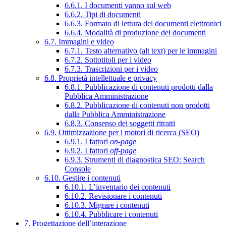
6.6.1. I documenti vanno sul web
6.6.2. Tipi di documenti
6.6.3. Formato di lettura dei documenti elettronici
6.6.4. Modalità di produzione dei documenti
6.7. Immagini e video
6.7.1. Testo alternativo (alt text) per le immagini
6.7.2. Sottotitoli per i video
6.7.3. Trascrizioni per i video
6.8. Proprietà intellettuale e privacy
6.8.1. Pubblicazione di contenuti prodotti dalla
Pubblica Amministrazione
6.8.2. Pubblicazione di contenuti non prodotti
dalla Pubblica Amministrazione
6.8.3. Consenso dei soggetti ritratti
6.9. Ottimizzazione per i motori di ricerca (SEO)
6.9.1. I fattori
on-page
6.9.2. I fattori
off-page
6.9.3. Strumenti di diagnostica SEO: Search
Console
6.10. Gestire i contenuti
6.10.1. L’inventario dei contenuti
6.10.2. Revisionare i contenuti
6.10.3. Migrare i contenuti
6.10.4. Pubblicare i contenuti
7. Progettazione dell’interazione