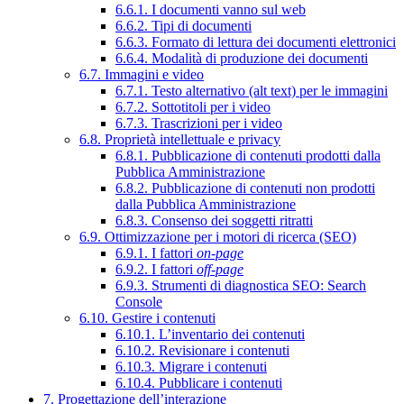
6.6.1. I documenti vanno sul web
6.6.2. Tipi di documenti
6.6.3. Formato di lettura dei documenti elettronici
6.6.4. Modalità di produzione dei documenti
6.7. Immagini e video
6.7.1. Testo alternativo (alt text) per le immagini
6.7.2. Sottotitoli per i video
6.7.3. Trascrizioni per i video
6.8. Proprietà intellettuale e privacy
6.8.1. Pubblicazione di contenuti prodotti dalla
Pubblica Amministrazione
6.8.2. Pubblicazione di contenuti non prodotti
dalla Pubblica Amministrazione
6.8.3. Consenso dei soggetti ritratti
6.9. Ottimizzazione per i motori di ricerca (SEO)
6.9.1. I fattori
on-page
6.9.2. I fattori
off-page
6.9.3. Strumenti di diagnostica SEO: Search
Console
6.10. Gestire i contenuti
6.10.1. L’inventario dei contenuti
6.10.2. Revisionare i contenuti
6.10.3. Migrare i contenuti
6.10.4. Pubblicare i contenuti
7. Progettazione dell’interazione