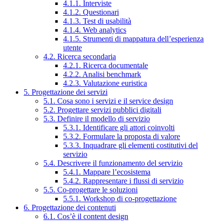
4.1.1. Interviste
4.1.2. Questionari
4.1.3. Test di usabilità
4.1.4. Web analytics
4.1.5. Strumenti di mappatura dell’esperienza
utente
4.2. Ricerca secondaria
4.2.1. Ricerca documentale
4.2.2. Analisi benchmark
4.2.3. Valutazione euristica
5. Progettazione dei servizi
5.1. Cosa sono i servizi e il service design
5.2. Progettare servizi pubblici digitali
5.3. Definire il modello di servizio
5.3.1. Identificare gli attori coinvolti
5.3.2. Formulare la proposta di valore
5.3.3. Inquadrare gli elementi costitutivi del
servizio
5.4. Descrivere il funzionamento del servizio
5.4.1. Mappare l’ecosistema
5.4.2. Rappresentare i flussi di servizio
5.5. Co-progettare le soluzioni
5.5.1. Workshop di co-progettazione
6. Progettazione dei contenuti
6.1. Cos’è il content design