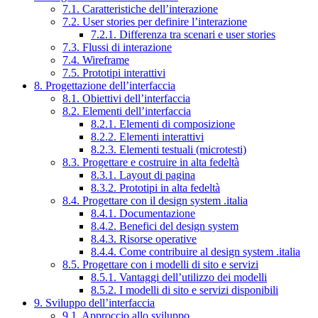
7.1. Caratteristiche dell’interazione
7.2. User stories per definire l’interazione
7.2.1. Differenza tra scenari e user stories
7.3. Flussi di interazione
7.4. Wireframe
7.5. Prototipi interattivi
8. Progettazione dell’interfaccia
8.1. Obiettivi dell’interfaccia
8.2. Elementi dell’interfaccia
8.2.1. Elementi di composizione
8.2.2. Elementi interattivi
8.2.3. Elementi testuali (microtesti)
8.3. Progettare e costruire in alta fedeltà
8.3.1. Layout di pagina
8.3.2. Prototipi in alta fedeltà
8.4. Progettare con il design system .italia
8.4.1. Documentazione
8.4.2. Benefici del design system
8.4.3. Risorse operative
8.4.4. Come contribuire al design system .italia
8.5. Progettare con i modelli di sito e servizi
8.5.1. Vantaggi dell’utilizzo dei modelli
8.5.2. I modelli di sito e servizi disponibili
9. Sviluppo dell’interfaccia
9.1. Approccio allo sviluppo