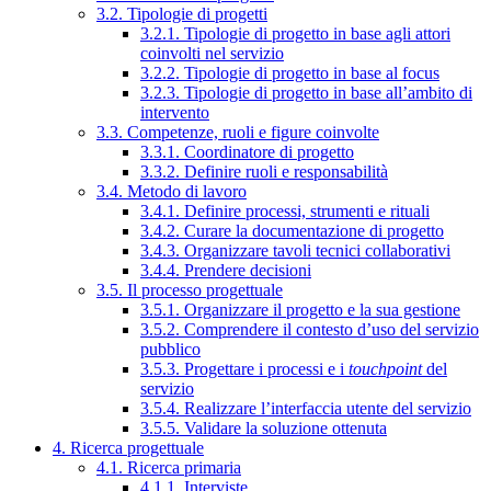
3.2. Tipologie di progetti
3.2.1. Tipologie di progetto in base agli attori
coinvolti nel servizio
3.2.2. Tipologie di progetto in base al focus
3.2.3. Tipologie di progetto in base all’ambito di
intervento
3.3. Competenze, ruoli e figure coinvolte
3.3.1. Coordinatore di progetto
3.3.2. Definire ruoli e responsabilità
3.4. Metodo di lavoro
3.4.1. Definire processi, strumenti e rituali
3.4.2. Curare la documentazione di progetto
3.4.3. Organizzare tavoli tecnici collaborativi
3.4.4. Prendere decisioni
3.5. Il processo progettuale
3.5.1. Organizzare il progetto e la sua gestione
3.5.2. Comprendere il contesto d’uso del servizio
pubblico
3.5.3. Progettare i processi e i
touchpoint
del
servizio
3.5.4. Realizzare l’interfaccia utente del servizio
3.5.5. Validare la soluzione ottenuta
4. Ricerca progettuale
4.1. Ricerca primaria
4.1.1. Interviste