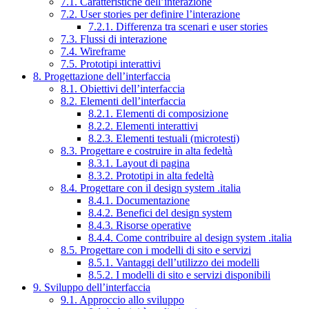
7.1. Caratteristiche dell’interazione
7.2. User stories per definire l’interazione
7.2.1. Differenza tra scenari e user stories
7.3. Flussi di interazione
7.4. Wireframe
7.5. Prototipi interattivi
8. Progettazione dell’interfaccia
8.1. Obiettivi dell’interfaccia
8.2. Elementi dell’interfaccia
8.2.1. Elementi di composizione
8.2.2. Elementi interattivi
8.2.3. Elementi testuali (microtesti)
8.3. Progettare e costruire in alta fedeltà
8.3.1. Layout di pagina
8.3.2. Prototipi in alta fedeltà
8.4. Progettare con il design system .italia
8.4.1. Documentazione
8.4.2. Benefici del design system
8.4.3. Risorse operative
8.4.4. Come contribuire al design system .italia
8.5. Progettare con i modelli di sito e servizi
8.5.1. Vantaggi dell’utilizzo dei modelli
8.5.2. I modelli di sito e servizi disponibili
9. Sviluppo dell’interfaccia
9.1. Approccio allo sviluppo