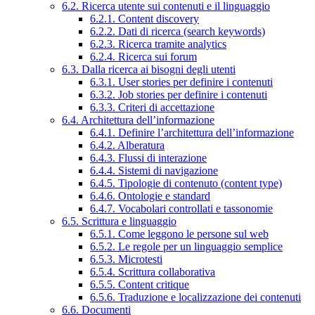
6.2. Ricerca utente sui contenuti e il linguaggio
6.2.1. Content discovery
6.2.2. Dati di ricerca (search keywords)
6.2.3. Ricerca tramite analytics
6.2.4. Ricerca sui forum
6.3. Dalla ricerca ai bisogni degli utenti
6.3.1. User stories per definire i contenuti
6.3.2. Job stories per definire i contenuti
6.3.3. Criteri di accettazione
6.4. Architettura dell’informazione
6.4.1. Definire l’architettura dell’informazione
6.4.2. Alberatura
6.4.3. Flussi di interazione
6.4.4. Sistemi di navigazione
6.4.5. Tipologie di contenuto (content type)
6.4.6. Ontologie e standard
6.4.7. Vocabolari controllati e tassonomie
6.5. Scrittura e linguaggio
6.5.1. Come leggono le persone sul web
6.5.2. Le regole per un linguaggio semplice
6.5.3. Microtesti
6.5.4. Scrittura collaborativa
6.5.5. Content critique
6.5.6. Traduzione e localizzazione dei contenuti
6.6. Documenti