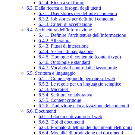
6.2.4. Ricerca sui forum
6.3. Dalla ricerca ai bisogni degli utenti
6.3.1. User stories per definire i contenuti
6.3.2. Job stories per definire i contenuti
6.3.3. Criteri di accettazione
6.4. Architettura dell’informazione
6.4.1. Definire l’architettura dell’informazione
6.4.2. Alberatura
6.4.3. Flussi di interazione
6.4.4. Sistemi di navigazione
6.4.5. Tipologie di contenuto (content type)
6.4.6. Ontologie e standard
6.4.7. Vocabolari controllati e tassonomie
6.5. Scrittura e linguaggio
6.5.1. Come leggono le persone sul web
6.5.2. Le regole per un linguaggio semplice
6.5.3. Microtesti
6.5.4. Scrittura collaborativa
6.5.5. Content critique
6.5.6. Traduzione e localizzazione dei contenuti
6.6. Documenti
6.6.1. I documenti vanno sul web
6.6.2. Tipi di documenti
6.6.3. Formato di lettura dei documenti elettronici
6.6.4. Modalità di produzione dei documenti