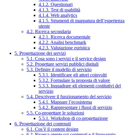
4.1.2. Questionari
4.1.3. Test di usabilità
4.1.4. Web analytics
4.1.5. Strumenti di mappatura dell’esperienza
utente
4.2. Ricerca secondaria
4.2.1. Ricerca documentale
4.2.2. Analisi benchmark
4.2.3. Valutazione euristica
5. Progettazione dei servizi
5.1. Cosa sono i servizi e il service design
5.2. Progettare servizi pubblici digitali
5.3. Definire il modello di servizio
5.3.1. Identificare gli attori coinvolti
5.3.2. Formulare la proposta di valore
5.3.3. Inquadrare gli elementi costitutivi del
servizio
5.4. Descrivere il funzionamento del servizio
5.4.1. Mappare l’ecosistema
5.4.2. Rappresentare i flussi di servizio
5.5. Co-progettare le soluzioni
5.5.1. Workshop di co-progettazione
6. Progettazione dei contenuti
6.1. Cos’è il content design
6.2. Ricerca utente sui contenuti e il linguaggio