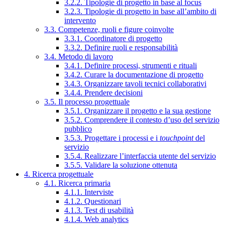
3.2.2. Tipologie di progetto in base al focus
3.2.3. Tipologie di progetto in base all’ambito di
intervento
3.3. Competenze, ruoli e figure coinvolte
3.3.1. Coordinatore di progetto
3.3.2. Definire ruoli e responsabilità
3.4. Metodo di lavoro
3.4.1. Definire processi, strumenti e rituali
3.4.2. Curare la documentazione di progetto
3.4.3. Organizzare tavoli tecnici collaborativi
3.4.4. Prendere decisioni
3.5. Il processo progettuale
3.5.1. Organizzare il progetto e la sua gestione
3.5.2. Comprendere il contesto d’uso del servizio
pubblico
3.5.3. Progettare i processi e i
touchpoint
del
servizio
3.5.4. Realizzare l’interfaccia utente del servizio
3.5.5. Validare la soluzione ottenuta
4. Ricerca progettuale
4.1. Ricerca primaria
4.1.1. Interviste
4.1.2. Questionari
4.1.3. Test di usabilità
4.1.4. Web analytics