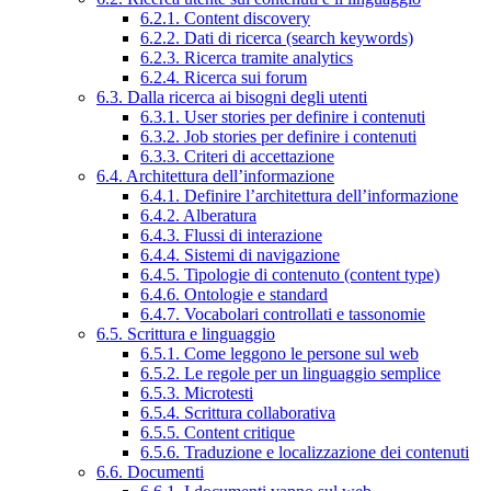
6.2.1. Content discovery
6.2.2. Dati di ricerca (search keywords)
6.2.3. Ricerca tramite analytics
6.2.4. Ricerca sui forum
6.3. Dalla ricerca ai bisogni degli utenti
6.3.1. User stories per definire i contenuti
6.3.2. Job stories per definire i contenuti
6.3.3. Criteri di accettazione
6.4. Architettura dell’informazione
6.4.1. Definire l’architettura dell’informazione
6.4.2. Alberatura
6.4.3. Flussi di interazione
6.4.4. Sistemi di navigazione
6.4.5. Tipologie di contenuto (content type)
6.4.6. Ontologie e standard
6.4.7. Vocabolari controllati e tassonomie
6.5. Scrittura e linguaggio
6.5.1. Come leggono le persone sul web
6.5.2. Le regole per un linguaggio semplice
6.5.3. Microtesti
6.5.4. Scrittura collaborativa
6.5.5. Content critique
6.5.6. Traduzione e localizzazione dei contenuti
6.6. Documenti