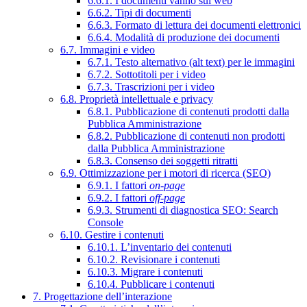
6.6.1. I documenti vanno sul web
6.6.2. Tipi di documenti
6.6.3. Formato di lettura dei documenti elettronici
6.6.4. Modalità di produzione dei documenti
6.7. Immagini e video
6.7.1. Testo alternativo (alt text) per le immagini
6.7.2. Sottotitoli per i video
6.7.3. Trascrizioni per i video
6.8. Proprietà intellettuale e privacy
6.8.1. Pubblicazione di contenuti prodotti dalla
Pubblica Amministrazione
6.8.2. Pubblicazione di contenuti non prodotti
dalla Pubblica Amministrazione
6.8.3. Consenso dei soggetti ritratti
6.9. Ottimizzazione per i motori di ricerca (SEO)
6.9.1. I fattori
on-page
6.9.2. I fattori
off-page
6.9.3. Strumenti di diagnostica SEO: Search
Console
6.10. Gestire i contenuti
6.10.1. L’inventario dei contenuti
6.10.2. Revisionare i contenuti
6.10.3. Migrare i contenuti
6.10.4. Pubblicare i contenuti
7. Progettazione dell’interazione