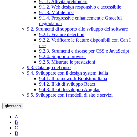
9.1.1. Attività preliminari
9.1.2. Web design responsivo e accessibile
9.1.3. Mobile first
9.1.4. Progressive enhancement e Graceful
degradation
9.2. Strumenti di supporto allo sviluppo del software
9.2.1. Feature detection
9.2.2. Verificare le feature disponibili con Can I
use
9.2.3. Strumenti e risorse per CSS e JavaScript
9.2.4. Supporto browser
9.2.5. Misurare le prestazioni
9.3. Catalogo del riuso
9.4. Sviluppare con il design system .italia
9.4.1. Il framework Bootstrap Italia
9.4.2. Il kit di sviluppo React
9.4.3. Il kit di sviluppo Angular
9.5. Sviluppare con i modelli di sito e servizi
glossario
A
B
C
D