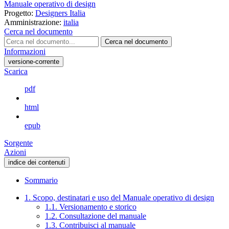
Manuale operativo di design
Progetto:
Designers Italia
Amministrazione:
italia
Cerca nel documento
Cerca nel documento
Informazioni
versione-corrente
Scarica
pdf
html
epub
Sorgente
Azioni
indice dei contenuti
Sommario
1. Scopo, destinatari e uso del Manuale operativo di design
1.1. Versionamento e storico
1.2. Consultazione del manuale
1.3. Contribuisci al manuale