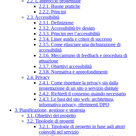
2.2. L’approccio progettuale
2.2.1. Buone pratiche
2.2.2. Principi
2.3. Accessibilità
2.3.1. Definizione
2.3.2. Accessibilità by design
2.3.3. Principi per l’accessibilità
2.3.4. Linee guida e criteri di successo
2.3.5. Come rilasciare una dichiarazione di
accessibilità
2.3.6. Meccanismo di feedback e procedura di
attuazione
2.3.7. Obiettivi accessibilità
2.3.8. Normativa e approfondimenti
2.4. Privacy
2.4.1. Come rispettare la privacy sin dalla
progettazione di un sito o servizio digitale
2.4.2. Richiedi il consenso quando necessario
2.4.3. Le basi del sito web: architettura,
informativa privacy, riferimenti DPO
3. Pianificazione, gestione e strategia
3.1. Obiettivi del progetto
3.2. Tipologie di progetti
3.2.1. Tipologie di progetto in base agli attori
coinvolti nel servizio