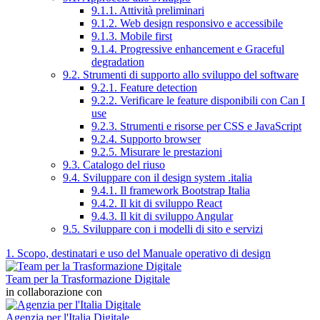
9.1.1. Attività preliminari
9.1.2. Web design responsivo e accessibile
9.1.3. Mobile first
9.1.4. Progressive enhancement e Graceful
degradation
9.2. Strumenti di supporto allo sviluppo del software
9.2.1. Feature detection
9.2.2. Verificare le feature disponibili con Can I
use
9.2.3. Strumenti e risorse per CSS e JavaScript
9.2.4. Supporto browser
9.2.5. Misurare le prestazioni
9.3. Catalogo del riuso
9.4. Sviluppare con il design system .italia
9.4.1. Il framework Bootstrap Italia
9.4.2. Il kit di sviluppo React
9.4.3. Il kit di sviluppo Angular
9.5. Sviluppare con i modelli di sito e servizi
1. Scopo, destinatari e uso del Manuale operativo di design
Team per la Trasformazione Digitale
in collaborazione con
Agenzia per l'Italia Digitale