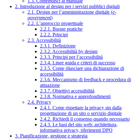
1.3. Contribuisci al manuale
2. Introduzione al design per i servizi pubblici digitali
2.1. Design per l’amministrazione digitale (
e-
government
)
2.2. L’approccio progettuale
2.2.1. Buone pratiche
2.2.2. Principi
2.3. Accessibilità
2.3.1. Definizione
2.3.2. Accessibilità by design
2.3.3. Principi per l’accessibilità
2.3.4. Linee guida e criteri di successo
2.3.5. Come rilasciare una dichiarazione di
accessibilità
2.3.6. Meccanismo di feedback e procedura di
attuazione
2.3.7. Obiettivi accessibilità
2.3.8. Normativa e approfondimenti
2.4. Privacy
2.4.1. Come rispettare la privacy sin dalla
progettazione di un sito o servizio digitale
2.4.2. Richiedi il consenso quando necessario
2.4.3. Le basi del sito web: architettura,
informativa privacy, riferimenti DPO
3. Pianificazione, gestione e strategia