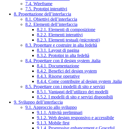
7.4. Wireframe
7.5. Prototipi interattivi
8. Progettazione dell’interfaccia
8.1. Obiettivi dell’interfaccia
8.2. Elementi dell’interfaccia
8.2.1. Elementi di composizione
8.2.2. Elementi interattivi
8.2.3. Elementi testuali (microtesti)
8.3. Progettare e costruire in alta fedeltà
8.3.1. Layout di pagina
8.3.2. Prototipi in alta fedeltà
8.4. Progettare con il design system .italia
8.4.1. Documentazione
8.4.2. Benefici del design system
8.4.3. Risorse operative
8.4.4. Come contribuire al design system .italia
8.5. Progettare con i modelli di sito e servizi
8.5.1. Vantaggi dell’utilizzo dei modelli
8.5.2. I modelli di sito e servizi disponibili
9. Sviluppo dell’interfaccia
9.1. Approccio allo sviluppo
9.1.1. Attività preliminari
9.1.2. Web design responsivo e accessibile
9.1.3. Mobile first
9.1.4. Progressive enhancement e Graceful