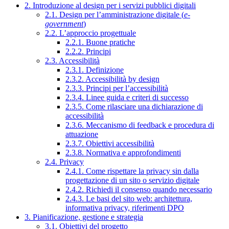
2. Introduzione al design per i servizi pubblici digitali
2.1. Design per l’amministrazione digitale (
e-
government
)
2.2. L’approccio progettuale
2.2.1. Buone pratiche
2.2.2. Principi
2.3. Accessibilità
2.3.1. Definizione
2.3.2. Accessibilità by design
2.3.3. Principi per l’accessibilità
2.3.4. Linee guida e criteri di successo
2.3.5. Come rilasciare una dichiarazione di
accessibilità
2.3.6. Meccanismo di feedback e procedura di
attuazione
2.3.7. Obiettivi accessibilità
2.3.8. Normativa e approfondimenti
2.4. Privacy
2.4.1. Come rispettare la privacy sin dalla
progettazione di un sito o servizio digitale
2.4.2. Richiedi il consenso quando necessario
2.4.3. Le basi del sito web: architettura,
informativa privacy, riferimenti DPO
3. Pianificazione, gestione e strategia
3.1. Obiettivi del progetto