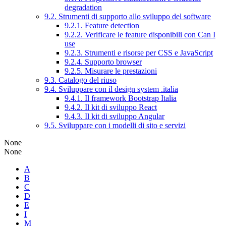
degradation
9.2. Strumenti di supporto allo sviluppo del software
9.2.1. Feature detection
9.2.2. Verificare le feature disponibili con Can I
use
9.2.3. Strumenti e risorse per CSS e JavaScript
9.2.4. Supporto browser
9.2.5. Misurare le prestazioni
9.3. Catalogo del riuso
9.4. Sviluppare con il design system .italia
9.4.1. Il framework Bootstrap Italia
9.4.2. Il kit di sviluppo React
9.4.3. Il kit di sviluppo Angular
9.5. Sviluppare con i modelli di sito e servizi
None
None
A
B
C
D
E
I
M