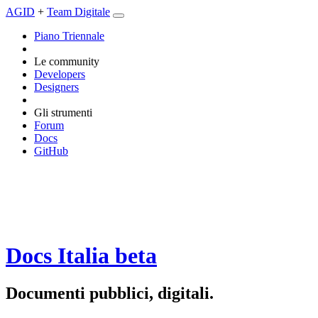
AGID
+
Team Digitale
Piano Triennale
Le community
Developers
Designers
Gli strumenti
Forum
Docs
GitHub
Docs Italia
beta
Documenti pubblici, digitali.