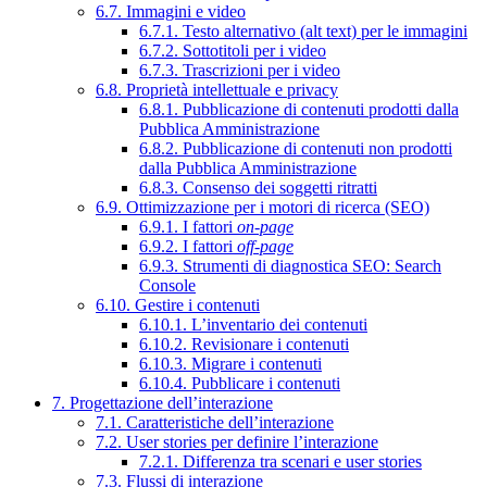
6.7. Immagini e video
6.7.1. Testo alternativo (alt text) per le immagini
6.7.2. Sottotitoli per i video
6.7.3. Trascrizioni per i video
6.8. Proprietà intellettuale e privacy
6.8.1. Pubblicazione di contenuti prodotti dalla
Pubblica Amministrazione
6.8.2. Pubblicazione di contenuti non prodotti
dalla Pubblica Amministrazione
6.8.3. Consenso dei soggetti ritratti
6.9. Ottimizzazione per i motori di ricerca (SEO)
6.9.1. I fattori
on-page
6.9.2. I fattori
off-page
6.9.3. Strumenti di diagnostica SEO: Search
Console
6.10. Gestire i contenuti
6.10.1. L’inventario dei contenuti
6.10.2. Revisionare i contenuti
6.10.3. Migrare i contenuti
6.10.4. Pubblicare i contenuti
7. Progettazione dell’interazione
7.1. Caratteristiche dell’interazione
7.2. User stories per definire l’interazione
7.2.1. Differenza tra scenari e user stories
7.3. Flussi di interazione