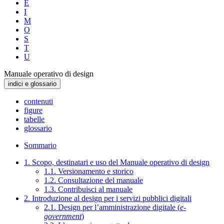
E
I
M
O
S
T
U
Manuale operativo di design
indici e glossario
contenuti
figure
tabelle
glossario
Sommario
1. Scopo, destinatari e uso del Manuale operativo di design
1.1. Versionamento e storico
1.2. Consultazione del manuale
1.3. Contribuisci al manuale
2. Introduzione al design per i servizi pubblici digitali
2.1. Design per l’amministrazione digitale (
e-
government
)