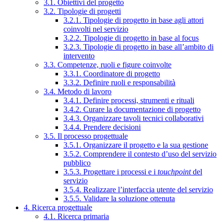
3.1. Obiettivi del progetto
3.2. Tipologie di progetti
3.2.1. Tipologie di progetto in base agli attori
coinvolti nel servizio
3.2.2. Tipologie di progetto in base al focus
3.2.3. Tipologie di progetto in base all’ambito di
intervento
3.3. Competenze, ruoli e figure coinvolte
3.3.1. Coordinatore di progetto
3.3.2. Definire ruoli e responsabilità
3.4. Metodo di lavoro
3.4.1. Definire processi, strumenti e rituali
3.4.2. Curare la documentazione di progetto
3.4.3. Organizzare tavoli tecnici collaborativi
3.4.4. Prendere decisioni
3.5. Il processo progettuale
3.5.1. Organizzare il progetto e la sua gestione
3.5.2. Comprendere il contesto d’uso del servizio
pubblico
3.5.3. Progettare i processi e i
touchpoint
del
servizio
3.5.4. Realizzare l’interfaccia utente del servizio
3.5.5. Validare la soluzione ottenuta
4. Ricerca progettuale
4.1. Ricerca primaria