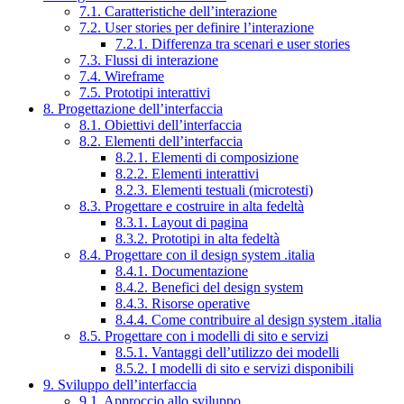
7.1. Caratteristiche dell’interazione
7.2. User stories per definire l’interazione
7.2.1. Differenza tra scenari e user stories
7.3. Flussi di interazione
7.4. Wireframe
7.5. Prototipi interattivi
8. Progettazione dell’interfaccia
8.1. Obiettivi dell’interfaccia
8.2. Elementi dell’interfaccia
8.2.1. Elementi di composizione
8.2.2. Elementi interattivi
8.2.3. Elementi testuali (microtesti)
8.3. Progettare e costruire in alta fedeltà
8.3.1. Layout di pagina
8.3.2. Prototipi in alta fedeltà
8.4. Progettare con il design system .italia
8.4.1. Documentazione
8.4.2. Benefici del design system
8.4.3. Risorse operative
8.4.4. Come contribuire al design system .italia
8.5. Progettare con i modelli di sito e servizi
8.5.1. Vantaggi dell’utilizzo dei modelli
8.5.2. I modelli di sito e servizi disponibili
9. Sviluppo dell’interfaccia
9.1. Approccio allo sviluppo