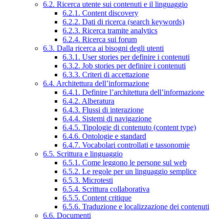
6.2. Ricerca utente sui contenuti e il linguaggio
6.2.1. Content discovery
6.2.2. Dati di ricerca (search keywords)
6.2.3. Ricerca tramite analytics
6.2.4. Ricerca sui forum
6.3. Dalla ricerca ai bisogni degli utenti
6.3.1. User stories per definire i contenuti
6.3.2. Job stories per definire i contenuti
6.3.3. Criteri di accettazione
6.4. Architettura dell’informazione
6.4.1. Definire l’architettura dell’informazione
6.4.2. Alberatura
6.4.3. Flussi di interazione
6.4.4. Sistemi di navigazione
6.4.5. Tipologie di contenuto (content type)
6.4.6. Ontologie e standard
6.4.7. Vocabolari controllati e tassonomie
6.5. Scrittura e linguaggio
6.5.1. Come leggono le persone sul web
6.5.2. Le regole per un linguaggio semplice
6.5.3. Microtesti
6.5.4. Scrittura collaborativa
6.5.5. Content critique
6.5.6. Traduzione e localizzazione dei contenuti
6.6. Documenti