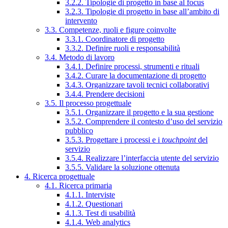
3.2.2. Tipologie di progetto in base al focus
3.2.3. Tipologie di progetto in base all’ambito di
intervento
3.3. Competenze, ruoli e figure coinvolte
3.3.1. Coordinatore di progetto
3.3.2. Definire ruoli e responsabilità
3.4. Metodo di lavoro
3.4.1. Definire processi, strumenti e rituali
3.4.2. Curare la documentazione di progetto
3.4.3. Organizzare tavoli tecnici collaborativi
3.4.4. Prendere decisioni
3.5. Il processo progettuale
3.5.1. Organizzare il progetto e la sua gestione
3.5.2. Comprendere il contesto d’uso del servizio
pubblico
3.5.3. Progettare i processi e i
touchpoint
del
servizio
3.5.4. Realizzare l’interfaccia utente del servizio
3.5.5. Validare la soluzione ottenuta
4. Ricerca progettuale
4.1. Ricerca primaria
4.1.1. Interviste
4.1.2. Questionari
4.1.3. Test di usabilità
4.1.4. Web analytics