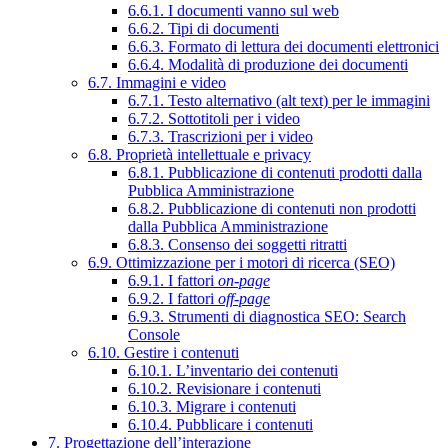
6.6.1. I documenti vanno sul web
6.6.2. Tipi di documenti
6.6.3. Formato di lettura dei documenti elettronici
6.6.4. Modalità di produzione dei documenti
6.7. Immagini e video
6.7.1. Testo alternativo (alt text) per le immagini
6.7.2. Sottotitoli per i video
6.7.3. Trascrizioni per i video
6.8. Proprietà intellettuale e privacy
6.8.1. Pubblicazione di contenuti prodotti dalla
Pubblica Amministrazione
6.8.2. Pubblicazione di contenuti non prodotti
dalla Pubblica Amministrazione
6.8.3. Consenso dei soggetti ritratti
6.9. Ottimizzazione per i motori di ricerca (SEO)
6.9.1. I fattori
on-page
6.9.2. I fattori
off-page
6.9.3. Strumenti di diagnostica SEO: Search
Console
6.10. Gestire i contenuti
6.10.1. L’inventario dei contenuti
6.10.2. Revisionare i contenuti
6.10.3. Migrare i contenuti
6.10.4. Pubblicare i contenuti
7. Progettazione dell’interazione