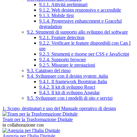
9.1.1. Attività preliminari
9.1.2. Web design responsivo e accessibile
9.1.3. Mobile first
9.1.4. Progressive enhancement e Graceful
degradation
9.2. Strumenti di supporto allo sviluppo del software
9.2.1. Feature detection
9.2.2. Verificare le feature disponibili con Can I
use
9.2.3. Strumenti e risorse per CSS e JavaScript
9.2.4. Supporto browser
9.2.5. Misurare le prestazioni
9.3. Catalogo del riuso
9.4. Sviluppare con il design system .italia
9.4.1. Il framework Bootstrap Italia
9.4.2. Il kit di sviluppo React
9.4.3. Il kit di sviluppo Angular
9.5. Sviluppare con i modelli di sito e servizi
1. Scopo, destinatari e uso del Manuale operativo di design
Team per la Trasformazione Digitale
in collaborazione con
Agenzia per l'Italia Digitale