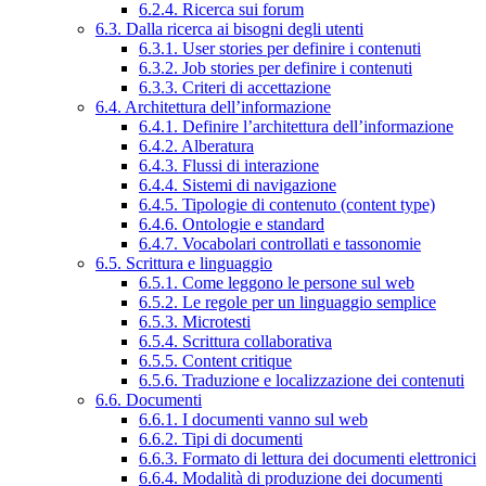
6.2.4. Ricerca sui forum
6.3. Dalla ricerca ai bisogni degli utenti
6.3.1. User stories per definire i contenuti
6.3.2. Job stories per definire i contenuti
6.3.3. Criteri di accettazione
6.4. Architettura dell’informazione
6.4.1. Definire l’architettura dell’informazione
6.4.2. Alberatura
6.4.3. Flussi di interazione
6.4.4. Sistemi di navigazione
6.4.5. Tipologie di contenuto (content type)
6.4.6. Ontologie e standard
6.4.7. Vocabolari controllati e tassonomie
6.5. Scrittura e linguaggio
6.5.1. Come leggono le persone sul web
6.5.2. Le regole per un linguaggio semplice
6.5.3. Microtesti
6.5.4. Scrittura collaborativa
6.5.5. Content critique
6.5.6. Traduzione e localizzazione dei contenuti
6.6. Documenti
6.6.1. I documenti vanno sul web
6.6.2. Tipi di documenti
6.6.3. Formato di lettura dei documenti elettronici
6.6.4. Modalità di produzione dei documenti