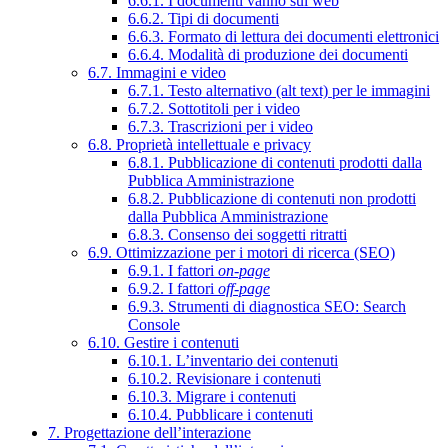
6.6.1. I documenti vanno sul web
6.6.2. Tipi di documenti
6.6.3. Formato di lettura dei documenti elettronici
6.6.4. Modalità di produzione dei documenti
6.7. Immagini e video
6.7.1. Testo alternativo (alt text) per le immagini
6.7.2. Sottotitoli per i video
6.7.3. Trascrizioni per i video
6.8. Proprietà intellettuale e privacy
6.8.1. Pubblicazione di contenuti prodotti dalla
Pubblica Amministrazione
6.8.2. Pubblicazione di contenuti non prodotti
dalla Pubblica Amministrazione
6.8.3. Consenso dei soggetti ritratti
6.9. Ottimizzazione per i motori di ricerca (SEO)
6.9.1. I fattori
on-page
6.9.2. I fattori
off-page
6.9.3. Strumenti di diagnostica SEO: Search
Console
6.10. Gestire i contenuti
6.10.1. L’inventario dei contenuti
6.10.2. Revisionare i contenuti
6.10.3. Migrare i contenuti
6.10.4. Pubblicare i contenuti
7. Progettazione dell’interazione