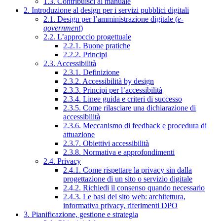
1.3. Contribuisci al manuale
2. Introduzione al design per i servizi pubblici digitali
2.1. Design per l’amministrazione digitale (
e-
government
)
2.2. L’approccio progettuale
2.2.1. Buone pratiche
2.2.2. Principi
2.3. Accessibilità
2.3.1. Definizione
2.3.2. Accessibilità by design
2.3.3. Principi per l’accessibilità
2.3.4. Linee guida e criteri di successo
2.3.5. Come rilasciare una dichiarazione di
accessibilità
2.3.6. Meccanismo di feedback e procedura di
attuazione
2.3.7. Obiettivi accessibilità
2.3.8. Normativa e approfondimenti
2.4. Privacy
2.4.1. Come rispettare la privacy sin dalla
progettazione di un sito o servizio digitale
2.4.2. Richiedi il consenso quando necessario
2.4.3. Le basi del sito web: architettura,
informativa privacy, riferimenti DPO
3. Pianificazione, gestione e strategia