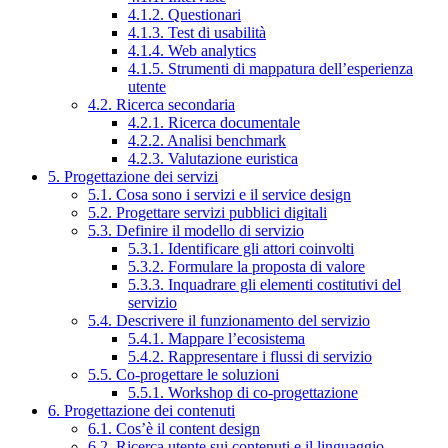
4.1.2. Questionari
4.1.3. Test di usabilità
4.1.4. Web analytics
4.1.5. Strumenti di mappatura dell’esperienza
utente
4.2. Ricerca secondaria
4.2.1. Ricerca documentale
4.2.2. Analisi benchmark
4.2.3. Valutazione euristica
5. Progettazione dei servizi
5.1. Cosa sono i servizi e il service design
5.2. Progettare servizi pubblici digitali
5.3. Definire il modello di servizio
5.3.1. Identificare gli attori coinvolti
5.3.2. Formulare la proposta di valore
5.3.3. Inquadrare gli elementi costitutivi del
servizio
5.4. Descrivere il funzionamento del servizio
5.4.1. Mappare l’ecosistema
5.4.2. Rappresentare i flussi di servizio
5.5. Co-progettare le soluzioni
5.5.1. Workshop di co-progettazione
6. Progettazione dei contenuti
6.1. Cos’è il content design
6.2. Ricerca utente sui contenuti e il linguaggio