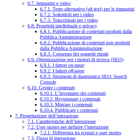
6.7. Immagini e video
6.7.1. Testo alternativo (alt text) per le immagini
6.7.2. Sottotitoli per i video
6.7.3. Trascrizioni per i video
6.8. Proprietà intellettuale e privacy
6.8.1. Pubblicazione di contenuti prodotti dalla
Pubblica Amministrazione
6.8.2. Pubblicazione di contenuti non prodotti
dalla Pubblica Amministrazione
6.8.3. Consenso dei soggetti ritratti
6.9. Ottimizzazione per i motori di ricerca (SEO)
6.9.1. I fattori
on-page
6.9.2. I fattori
off-page
6.9.3. Strumenti di diagnostica SEO: Search
Console
6.10. Gestire i contenuti
6.10.1. L’inventario dei contenuti
6.10.2. Revisionare i contenuti
6.10.3. Migrare i contenuti
6.10.4. Pubblicare i contenuti
7. Progettazione dell’interazione
7.1. Caratteristiche dell’interazione
7.2. User stories per definire l’interazione
7.2.1. Differenza tra scenari e user stories
7.3. Flussi di interazione