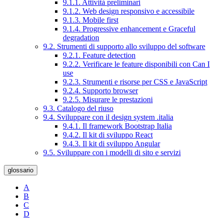
9.1.1. Attività preliminari
9.1.2. Web design responsivo e accessibile
9.1.3. Mobile first
9.1.4. Progressive enhancement e Graceful
degradation
9.2. Strumenti di supporto allo sviluppo del software
9.2.1. Feature detection
9.2.2. Verificare le feature disponibili con Can I
use
9.2.3. Strumenti e risorse per CSS e JavaScript
9.2.4. Supporto browser
9.2.5. Misurare le prestazioni
9.3. Catalogo del riuso
9.4. Sviluppare con il design system .italia
9.4.1. Il framework Bootstrap Italia
9.4.2. Il kit di sviluppo React
9.4.3. Il kit di sviluppo Angular
9.5. Sviluppare con i modelli di sito e servizi
glossario
A
B
C
D