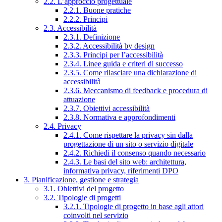
2.2. L’approccio progettuale
2.2.1. Buone pratiche
2.2.2. Principi
2.3. Accessibilità
2.3.1. Definizione
2.3.2. Accessibilità by design
2.3.3. Principi per l’accessibilità
2.3.4. Linee guida e criteri di successo
2.3.5. Come rilasciare una dichiarazione di
accessibilità
2.3.6. Meccanismo di feedback e procedura di
attuazione
2.3.7. Obiettivi accessibilità
2.3.8. Normativa e approfondimenti
2.4. Privacy
2.4.1. Come rispettare la privacy sin dalla
progettazione di un sito o servizio digitale
2.4.2. Richiedi il consenso quando necessario
2.4.3. Le basi del sito web: architettura,
informativa privacy, riferimenti DPO
3. Pianificazione, gestione e strategia
3.1. Obiettivi del progetto
3.2. Tipologie di progetti
3.2.1. Tipologie di progetto in base agli attori
coinvolti nel servizio