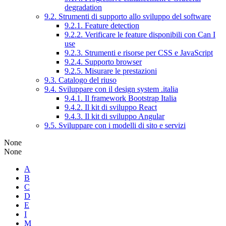
degradation
9.2. Strumenti di supporto allo sviluppo del software
9.2.1. Feature detection
9.2.2. Verificare le feature disponibili con Can I
use
9.2.3. Strumenti e risorse per CSS e JavaScript
9.2.4. Supporto browser
9.2.5. Misurare le prestazioni
9.3. Catalogo del riuso
9.4. Sviluppare con il design system .italia
9.4.1. Il framework Bootstrap Italia
9.4.2. Il kit di sviluppo React
9.4.3. Il kit di sviluppo Angular
9.5. Sviluppare con i modelli di sito e servizi
None
None
A
B
C
D
E
I
M