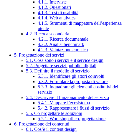
4.1.1. Interviste
4.1.2. Questionari
4.1.3. Test di usabilità
4.1.4. Web analytics
4.1.5. Strumenti di mappatura dell’esperienza
utente
4.2. Ricerca secondaria
4.2.1. Ricerca documentale
4.2.2. Analisi benchmark
4.2.3. Valutazione euristica
5. Progettazione dei servizi
5.1. Cosa sono i servizi e il service design
5.2. Progettare servizi pubblici digitali
5.3. Definire il modello di servizio
5.3.1. Identificare gli attori coinvolti
5.3.2. Formulare la proposta di valore
5.3.3. Inquadrare gli elementi costitutivi del
servizio
5.4. Descrivere il funzionamento del servizio
5.4.1. Mappare l’ecosistema
5.4.2. Rappresentare i flussi di servizio
5.5. Co-progettare le soluzioni
5.5.1. Workshop di co-progettazione
6. Progettazione dei contenuti
6.1. Cos’è il content design