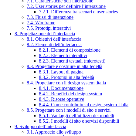
7.1. Caratteristiche dell’interazione
7.2. User stories per definire l’interazione
7.2.1. Differenza tra scenari e user stories
7.3. Flussi di interazione
7.4. Wireframe
7.5. Prototipi interattivi
8. Progettazione dell’interfaccia
8.1. Obiettivi dell’interfaccia
8.2. Elementi dell’interfaccia
8.2.1. Elementi di composizione
8.2.2. Elementi interattivi
8.2.3. Elementi testuali (microtesti)
8.3. Progettare e costruire in alta fedeltà
8.3.1. Layout di pagina
8.3.2. Prototipi in alta fedeltà
8.4. Progettare con il design system .italia
8.4.1. Documentazione
8.4.2. Benefici del design system
8.4.3. Risorse operative
8.4.4. Come contribuire al design system .italia
8.5. Progettare con i modelli di sito e servizi
8.5.1. Vantaggi dell’utilizzo dei modelli
8.5.2. I modelli di sito e servizi disponibili
9. Sviluppo dell’interfaccia
9.1. Approccio allo sviluppo