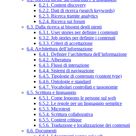
6.2.1. Content discovery
6.2.2. Dati di ricerca (search keywords)
6.2.3. Ricerca tramite analytics
6.2.4. Ricerca sui forum
6.3. Dalla ricerca ai bisogni degli utenti
6.3.1. User stories per definire i contenuti
6.3.2. Job stories per definire i contenuti
6.3.3. Criteri di accettazione
6.4. Architettura dell’informazione
6.4.1. Definire l’architettura dell’informazione
6.4.2. Alberatura
6.4.3. Flussi di interazione
6.4.4. Sistemi di navigazione
6.4.5. Tipologie di contenuto (content type)
6.4.6. Ontologie e standard
6.4.7. Vocabolari controllati e tassonomie
6.5. Scrittura e linguaggio
6.5.1. Come leggono le persone sul web
6.5.2. Le regole per un linguaggio semplice
6.5.3. Microtesti
6.5.4. Scrittura collaborativa
6.5.5. Content critique
6.5.6. Traduzione e localizzazione dei contenuti
6.6. Documenti