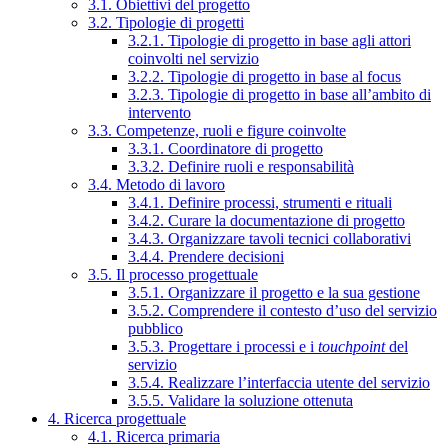
3.1. Obiettivi del progetto
3.2. Tipologie di progetti
3.2.1. Tipologie di progetto in base agli attori
coinvolti nel servizio
3.2.2. Tipologie di progetto in base al focus
3.2.3. Tipologie di progetto in base all’ambito di
intervento
3.3. Competenze, ruoli e figure coinvolte
3.3.1. Coordinatore di progetto
3.3.2. Definire ruoli e responsabilità
3.4. Metodo di lavoro
3.4.1. Definire processi, strumenti e rituali
3.4.2. Curare la documentazione di progetto
3.4.3. Organizzare tavoli tecnici collaborativi
3.4.4. Prendere decisioni
3.5. Il processo progettuale
3.5.1. Organizzare il progetto e la sua gestione
3.5.2. Comprendere il contesto d’uso del servizio
pubblico
3.5.3. Progettare i processi e i
touchpoint
del
servizio
3.5.4. Realizzare l’interfaccia utente del servizio
3.5.5. Validare la soluzione ottenuta
4. Ricerca progettuale
4.1. Ricerca primaria