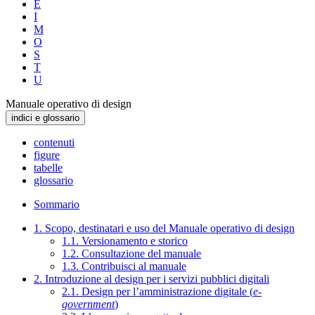
E
I
M
O
S
T
U
Manuale operativo di design
indici e glossario
contenuti
figure
tabelle
glossario
Sommario
1. Scopo, destinatari e uso del Manuale operativo di design
1.1. Versionamento e storico
1.2. Consultazione del manuale
1.3. Contribuisci al manuale
2. Introduzione al design per i servizi pubblici digitali
2.1. Design per l’amministrazione digitale (
e-
government
)