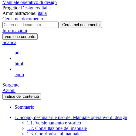
Manuale operativo di design
Progetto:
Designers Italia
Amministrazione:
italia
Cerca nel documento
Cerca nel documento
Informazioni
versione-corrente
Scarica
pdf
html
epub
Sorgente
Azioni
indice dei contenuti
Sommario
1. Scopo, destinatari e uso del Manuale operativo di design
1.1. Versionamento e storico
1.2. Consultazione del manuale
1.3. Contribuisci al manuale