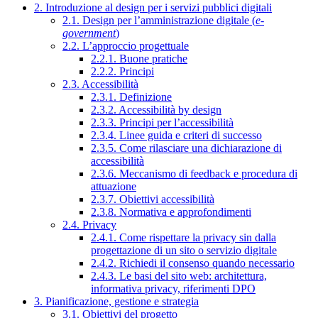
2. Introduzione al design per i servizi pubblici digitali
2.1. Design per l’amministrazione digitale (
e-
government
)
2.2. L’approccio progettuale
2.2.1. Buone pratiche
2.2.2. Principi
2.3. Accessibilità
2.3.1. Definizione
2.3.2. Accessibilità by design
2.3.3. Principi per l’accessibilità
2.3.4. Linee guida e criteri di successo
2.3.5. Come rilasciare una dichiarazione di
accessibilità
2.3.6. Meccanismo di feedback e procedura di
attuazione
2.3.7. Obiettivi accessibilità
2.3.8. Normativa e approfondimenti
2.4. Privacy
2.4.1. Come rispettare la privacy sin dalla
progettazione di un sito o servizio digitale
2.4.2. Richiedi il consenso quando necessario
2.4.3. Le basi del sito web: architettura,
informativa privacy, riferimenti DPO
3. Pianificazione, gestione e strategia
3.1. Obiettivi del progetto