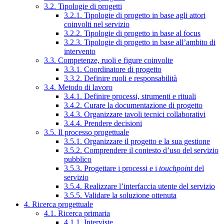
3.2. Tipologie di progetti
3.2.1. Tipologie di progetto in base agli attori
coinvolti nel servizio
3.2.2. Tipologie di progetto in base al focus
3.2.3. Tipologie di progetto in base all’ambito di
intervento
3.3. Competenze, ruoli e figure coinvolte
3.3.1. Coordinatore di progetto
3.3.2. Definire ruoli e responsabilità
3.4. Metodo di lavoro
3.4.1. Definire processi, strumenti e rituali
3.4.2. Curare la documentazione di progetto
3.4.3. Organizzare tavoli tecnici collaborativi
3.4.4. Prendere decisioni
3.5. Il processo progettuale
3.5.1. Organizzare il progetto e la sua gestione
3.5.2. Comprendere il contesto d’uso del servizio
pubblico
3.5.3. Progettare i processi e i
touchpoint
del
servizio
3.5.4. Realizzare l’interfaccia utente del servizio
3.5.5. Validare la soluzione ottenuta
4. Ricerca progettuale
4.1. Ricerca primaria
4.1.1. Interviste