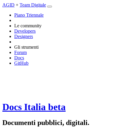
AGID
+
Team Digitale
Piano Triennale
Le community
Developers
Designers
Gli strumenti
Forum
Docs
GitHub
Docs Italia
beta
Documenti pubblici, digitali.