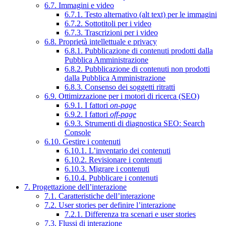
6.7. Immagini e video
6.7.1. Testo alternativo (alt text) per le immagini
6.7.2. Sottotitoli per i video
6.7.3. Trascrizioni per i video
6.8. Proprietà intellettuale e privacy
6.8.1. Pubblicazione di contenuti prodotti dalla
Pubblica Amministrazione
6.8.2. Pubblicazione di contenuti non prodotti
dalla Pubblica Amministrazione
6.8.3. Consenso dei soggetti ritratti
6.9. Ottimizzazione per i motori di ricerca (SEO)
6.9.1. I fattori
on-page
6.9.2. I fattori
off-page
6.9.3. Strumenti di diagnostica SEO: Search
Console
6.10. Gestire i contenuti
6.10.1. L’inventario dei contenuti
6.10.2. Revisionare i contenuti
6.10.3. Migrare i contenuti
6.10.4. Pubblicare i contenuti
7. Progettazione dell’interazione
7.1. Caratteristiche dell’interazione
7.2. User stories per definire l’interazione
7.2.1. Differenza tra scenari e user stories
7.3. Flussi di interazione