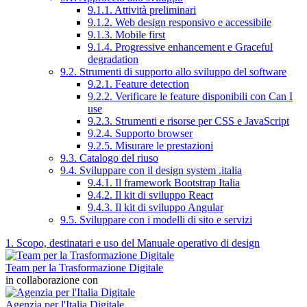
9.1.1. Attività preliminari
9.1.2. Web design responsivo e accessibile
9.1.3. Mobile first
9.1.4. Progressive enhancement e Graceful
degradation
9.2. Strumenti di supporto allo sviluppo del software
9.2.1. Feature detection
9.2.2. Verificare le feature disponibili con Can I
use
9.2.3. Strumenti e risorse per CSS e JavaScript
9.2.4. Supporto browser
9.2.5. Misurare le prestazioni
9.3. Catalogo del riuso
9.4. Sviluppare con il design system .italia
9.4.1. Il framework Bootstrap Italia
9.4.2. Il kit di sviluppo React
9.4.3. Il kit di sviluppo Angular
9.5. Sviluppare con i modelli di sito e servizi
1. Scopo, destinatari e uso del Manuale operativo di design
Team per la Trasformazione Digitale
in collaborazione con
Agenzia per l'Italia Digitale