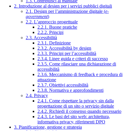
1.3. Contribuisci al manuale
2. Introduzione al design per i servizi pubblici digitali
2.1. Design per l’amministrazione digitale (
e-
government
)
2.2. L’approccio progettuale
2.2.1. Buone pratiche
2.2.2. Principi
2.3. Accessibilità
2.3.1. Definizione
2.3.2. Accessibilità by design
2.3.3. Principi per l’accessibilità
2.3.4. Linee guida e criteri di successo
2.3.5. Come rilasciare una dichiarazione di
accessibilità
2.3.6. Meccanismo di feedback e procedura di
attuazione
2.3.7. Obiettivi accessibilità
2.3.8. Normativa e approfondimenti
2.4. Privacy
2.4.1. Come rispettare la privacy sin dalla
progettazione di un sito o servizio digitale
2.4.2. Richiedi il consenso quando necessario
2.4.3. Le basi del sito web: architettura,
informativa privacy, riferimenti DPO
3. Pianificazione, gestione e strategia