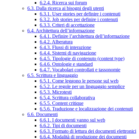
6.2.4. Ricerca sui forum
6.3. Dalla ricerca ai bisogni degli utenti
6.3.1. User stories per definire i contenuti
6.3.2. Job stories per definire i contenuti
6.3.3. Criteri di accettazione
6.4. Architettura dell’informazione
6.4.1. Definire l’architettura dell’informazione
6.4.2. Alberatura
6.4.3. Flussi di interazione
6.4.4. Sistemi di navigazione
6.4.5. Tipologie di contenuto (content type)
6.4.6. Ontologie e standard
6.4.7. Vocabolari controllati e tassonomie
6.5. Scrittura e linguaggio
6.5.1. Come leggono le persone sul web
6.5.2. Le regole per un linguaggio semplice
6.5.3. Microtesti
6.5.4. Scrittura collaborativa
6.5.5. Content critique
6.5.6. Traduzione e localizzazione dei contenuti
6.6. Documenti
6.6.1. I documenti vanno sul web
6.6.2. Tipi di documenti
6.6.3. Formato di lettura dei documenti elettronici
6.6.4. Modalità di produzione dei documenti