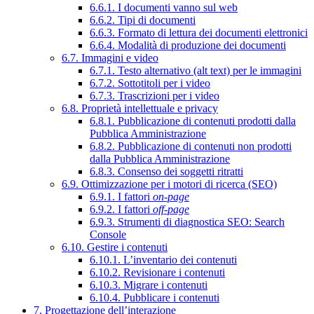
6.6.1. I documenti vanno sul web
6.6.2. Tipi di documenti
6.6.3. Formato di lettura dei documenti elettronici
6.6.4. Modalità di produzione dei documenti
6.7. Immagini e video
6.7.1. Testo alternativo (alt text) per le immagini
6.7.2. Sottotitoli per i video
6.7.3. Trascrizioni per i video
6.8. Proprietà intellettuale e privacy
6.8.1. Pubblicazione di contenuti prodotti dalla
Pubblica Amministrazione
6.8.2. Pubblicazione di contenuti non prodotti
dalla Pubblica Amministrazione
6.8.3. Consenso dei soggetti ritratti
6.9. Ottimizzazione per i motori di ricerca (SEO)
6.9.1. I fattori
on-page
6.9.2. I fattori
off-page
6.9.3. Strumenti di diagnostica SEO: Search
Console
6.10. Gestire i contenuti
6.10.1. L’inventario dei contenuti
6.10.2. Revisionare i contenuti
6.10.3. Migrare i contenuti
6.10.4. Pubblicare i contenuti
7. Progettazione dell’interazione