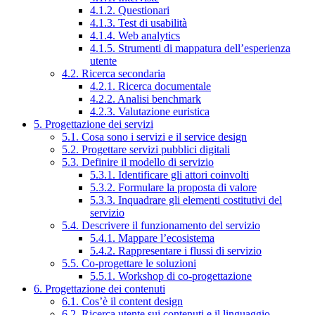
4.1.2. Questionari
4.1.3. Test di usabilità
4.1.4. Web analytics
4.1.5. Strumenti di mappatura dell’esperienza
utente
4.2. Ricerca secondaria
4.2.1. Ricerca documentale
4.2.2. Analisi benchmark
4.2.3. Valutazione euristica
5. Progettazione dei servizi
5.1. Cosa sono i servizi e il service design
5.2. Progettare servizi pubblici digitali
5.3. Definire il modello di servizio
5.3.1. Identificare gli attori coinvolti
5.3.2. Formulare la proposta di valore
5.3.3. Inquadrare gli elementi costitutivi del
servizio
5.4. Descrivere il funzionamento del servizio
5.4.1. Mappare l’ecosistema
5.4.2. Rappresentare i flussi di servizio
5.5. Co-progettare le soluzioni
5.5.1. Workshop di co-progettazione
6. Progettazione dei contenuti
6.1. Cos’è il content design
6.2. Ricerca utente sui contenuti e il linguaggio