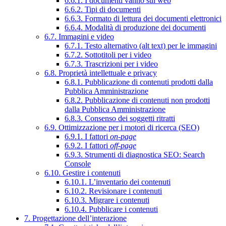
6.6.1. I documenti vanno sul web
6.6.2. Tipi di documenti
6.6.3. Formato di lettura dei documenti elettronici
6.6.4. Modalità di produzione dei documenti
6.7. Immagini e video
6.7.1. Testo alternativo (alt text) per le immagini
6.7.2. Sottotitoli per i video
6.7.3. Trascrizioni per i video
6.8. Proprietà intellettuale e privacy
6.8.1. Pubblicazione di contenuti prodotti dalla
Pubblica Amministrazione
6.8.2. Pubblicazione di contenuti non prodotti
dalla Pubblica Amministrazione
6.8.3. Consenso dei soggetti ritratti
6.9. Ottimizzazione per i motori di ricerca (SEO)
6.9.1. I fattori
on-page
6.9.2. I fattori
off-page
6.9.3. Strumenti di diagnostica SEO: Search
Console
6.10. Gestire i contenuti
6.10.1. L’inventario dei contenuti
6.10.2. Revisionare i contenuti
6.10.3. Migrare i contenuti
6.10.4. Pubblicare i contenuti
7. Progettazione dell’interazione