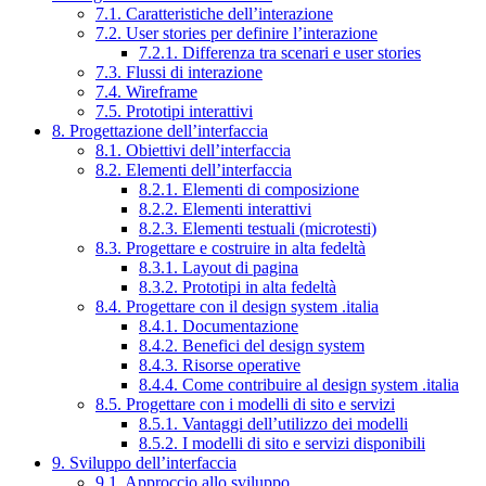
7.1. Caratteristiche dell’interazione
7.2. User stories per definire l’interazione
7.2.1. Differenza tra scenari e user stories
7.3. Flussi di interazione
7.4. Wireframe
7.5. Prototipi interattivi
8. Progettazione dell’interfaccia
8.1. Obiettivi dell’interfaccia
8.2. Elementi dell’interfaccia
8.2.1. Elementi di composizione
8.2.2. Elementi interattivi
8.2.3. Elementi testuali (microtesti)
8.3. Progettare e costruire in alta fedeltà
8.3.1. Layout di pagina
8.3.2. Prototipi in alta fedeltà
8.4. Progettare con il design system .italia
8.4.1. Documentazione
8.4.2. Benefici del design system
8.4.3. Risorse operative
8.4.4. Come contribuire al design system .italia
8.5. Progettare con i modelli di sito e servizi
8.5.1. Vantaggi dell’utilizzo dei modelli
8.5.2. I modelli di sito e servizi disponibili
9. Sviluppo dell’interfaccia
9.1. Approccio allo sviluppo