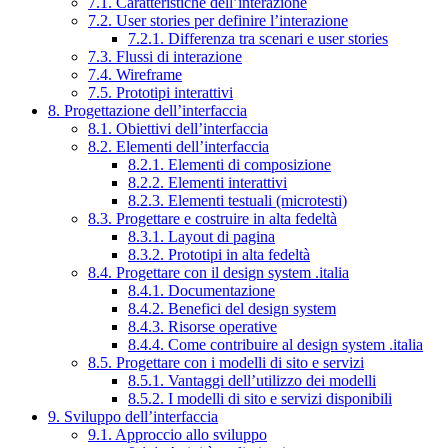
7.1. Caratteristiche dell’interazione
7.2. User stories per definire l’interazione
7.2.1. Differenza tra scenari e user stories
7.3. Flussi di interazione
7.4. Wireframe
7.5. Prototipi interattivi
8. Progettazione dell’interfaccia
8.1. Obiettivi dell’interfaccia
8.2. Elementi dell’interfaccia
8.2.1. Elementi di composizione
8.2.2. Elementi interattivi
8.2.3. Elementi testuali (microtesti)
8.3. Progettare e costruire in alta fedeltà
8.3.1. Layout di pagina
8.3.2. Prototipi in alta fedeltà
8.4. Progettare con il design system .italia
8.4.1. Documentazione
8.4.2. Benefici del design system
8.4.3. Risorse operative
8.4.4. Come contribuire al design system .italia
8.5. Progettare con i modelli di sito e servizi
8.5.1. Vantaggi dell’utilizzo dei modelli
8.5.2. I modelli di sito e servizi disponibili
9. Sviluppo dell’interfaccia
9.1. Approccio allo sviluppo