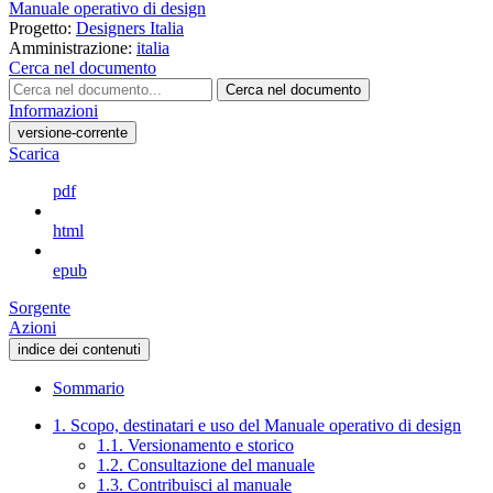
Manuale operativo di design
Progetto:
Designers Italia
Amministrazione:
italia
Cerca nel documento
Cerca nel documento
Informazioni
versione-corrente
Scarica
pdf
html
epub
Sorgente
Azioni
indice dei contenuti
Sommario
1. Scopo, destinatari e uso del Manuale operativo di design
1.1. Versionamento e storico
1.2. Consultazione del manuale
1.3. Contribuisci al manuale