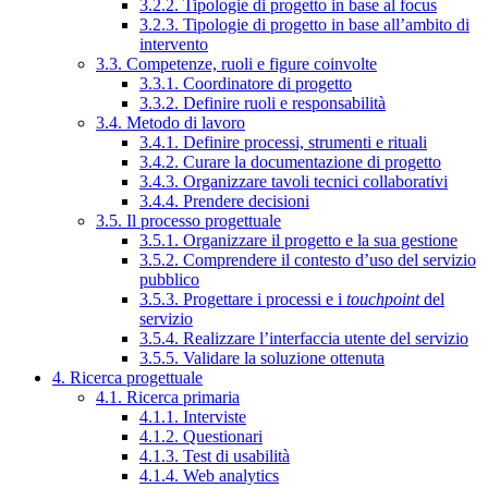
3.2.2. Tipologie di progetto in base al focus
3.2.3. Tipologie di progetto in base all’ambito di
intervento
3.3. Competenze, ruoli e figure coinvolte
3.3.1. Coordinatore di progetto
3.3.2. Definire ruoli e responsabilità
3.4. Metodo di lavoro
3.4.1. Definire processi, strumenti e rituali
3.4.2. Curare la documentazione di progetto
3.4.3. Organizzare tavoli tecnici collaborativi
3.4.4. Prendere decisioni
3.5. Il processo progettuale
3.5.1. Organizzare il progetto e la sua gestione
3.5.2. Comprendere il contesto d’uso del servizio
pubblico
3.5.3. Progettare i processi e i
touchpoint
del
servizio
3.5.4. Realizzare l’interfaccia utente del servizio
3.5.5. Validare la soluzione ottenuta
4. Ricerca progettuale
4.1. Ricerca primaria
4.1.1. Interviste
4.1.2. Questionari
4.1.3. Test di usabilità
4.1.4. Web analytics