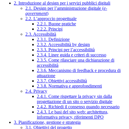
2. Introduzione al design per i servizi pubblici digitali
2.1. Design per l’amministrazione digitale (
e-
government
)
2.2. L’approccio progettuale
2.2.1. Buone pratiche
2.2.2. Principi
2.3. Accessibilità
2.3.1. Definizione
2.3.2. Accessibilità by design
2.3.3. Principi per l’accessibilità
2.3.4. Linee guida e criteri di successo
2.3.5. Come rilasciare una dichiarazione di
accessibilità
2.3.6. Meccanismo di feedback e procedura di
attuazione
2.3.7. Obiettivi accessibilità
2.3.8. Normativa e approfondimenti
2.4. Privacy
2.4.1. Come rispettare la privacy sin dalla
progettazione di un sito o servizio digitale
2.4.2. Richiedi il consenso quando necessario
2.4.3. Le basi del sito web: architettura,
informativa privacy, riferimenti DPO
3. Pianificazione, gestione e strategia
3.1. Obiettivi del progetto