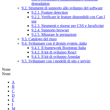
degradation
9.2. Strumenti di supporto allo sviluppo del software
9.2.1. Feature detection
9.2.2. Verificare le feature disponibili con Can I
use
9.2.3. Strumenti e risorse per CSS e JavaScript
9.2.4. Supporto browser
9.2.5. Misurare le prestazioni
9.3. Catalogo del riuso
9.4. Sviluppare con il design system .italia
9.4.1. Il framework Bootstrap Italia
9.4.2. Il kit di sviluppo React
9.4.3. Il kit di sviluppo Angular
9.5. Sviluppare con i modelli di sito e servizi
None
None
A
B
C
D
E
I
M