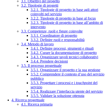
3.1. Obiettivi del progetto
3.2. Tipologie di progetti
3.2.1. Tipologie di progetto in base agli attori
coinvolti nel servizio
3.2.2. Tipologie di progetto in base al focus
3.2.3. Tipologie di progetto in base all’ambito di
intervento
3.3. Competenze, ruoli e figure coinvolte
3.3.1. Coordinatore di progetto
3.3.2. Definire ruoli e responsabilità
3.4. Metodo di lavoro
3.4.1. Definire processi, strumenti e rituali
3.4.2. Curare la documentazione di progetto
3.4.3. Organizzare tavoli tecnici collaborativi
3.4.4. Prendere decisioni
3.5. Il processo progettuale
3.5.1. Organizzare il progetto e la sua gestione
3.5.2. Comprendere il contesto d’uso del servizio
pubblico
3.5.3. Progettare i processi e i
touchpoint
del
servizio
3.5.4. Realizzare l’interfaccia utente del servizio
3.5.5. Validare la soluzione ottenuta
4. Ricerca progettuale
4.1. Ricerca primaria