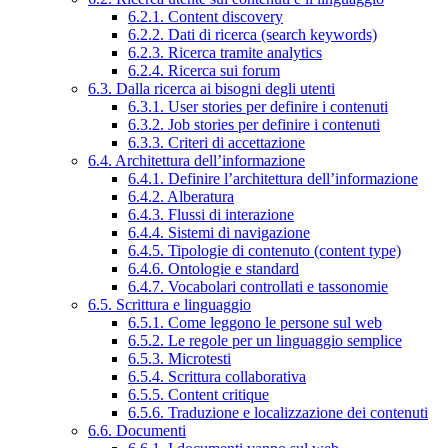
6.2.1. Content discovery
6.2.2. Dati di ricerca (search keywords)
6.2.3. Ricerca tramite analytics
6.2.4. Ricerca sui forum
6.3. Dalla ricerca ai bisogni degli utenti
6.3.1. User stories per definire i contenuti
6.3.2. Job stories per definire i contenuti
6.3.3. Criteri di accettazione
6.4. Architettura dell’informazione
6.4.1. Definire l’architettura dell’informazione
6.4.2. Alberatura
6.4.3. Flussi di interazione
6.4.4. Sistemi di navigazione
6.4.5. Tipologie di contenuto (content type)
6.4.6. Ontologie e standard
6.4.7. Vocabolari controllati e tassonomie
6.5. Scrittura e linguaggio
6.5.1. Come leggono le persone sul web
6.5.2. Le regole per un linguaggio semplice
6.5.3. Microtesti
6.5.4. Scrittura collaborativa
6.5.5. Content critique
6.5.6. Traduzione e localizzazione dei contenuti
6.6. Documenti