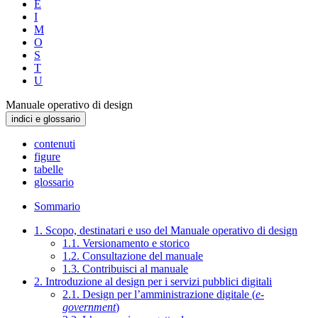
E
I
M
O
S
T
U
Manuale operativo di design
indici e glossario
contenuti
figure
tabelle
glossario
Sommario
1. Scopo, destinatari e uso del Manuale operativo di design
1.1. Versionamento e storico
1.2. Consultazione del manuale
1.3. Contribuisci al manuale
2. Introduzione al design per i servizi pubblici digitali
2.1. Design per l’amministrazione digitale (
e-
government
)