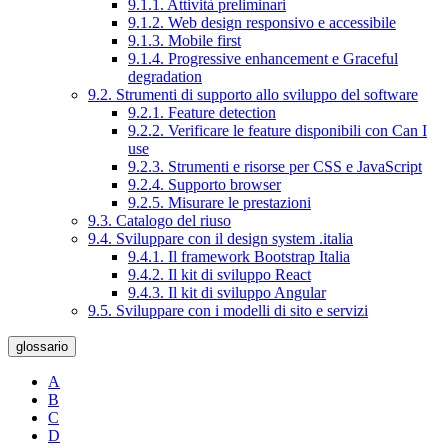
9.1.1. Attività preliminari
9.1.2. Web design responsivo e accessibile
9.1.3. Mobile first
9.1.4. Progressive enhancement e Graceful
degradation
9.2. Strumenti di supporto allo sviluppo del software
9.2.1. Feature detection
9.2.2. Verificare le feature disponibili con Can I
use
9.2.3. Strumenti e risorse per CSS e JavaScript
9.2.4. Supporto browser
9.2.5. Misurare le prestazioni
9.3. Catalogo del riuso
9.4. Sviluppare con il design system .italia
9.4.1. Il framework Bootstrap Italia
9.4.2. Il kit di sviluppo React
9.4.3. Il kit di sviluppo Angular
9.5. Sviluppare con i modelli di sito e servizi
glossario
A
B
C
D