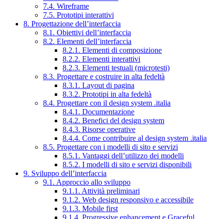
7.4. Wireframe
7.5. Prototipi interattivi
8. Progettazione dell’interfaccia
8.1. Obiettivi dell’interfaccia
8.2. Elementi dell’interfaccia
8.2.1. Elementi di composizione
8.2.2. Elementi interattivi
8.2.3. Elementi testuali (microtesti)
8.3. Progettare e costruire in alta fedeltà
8.3.1. Layout di pagina
8.3.2. Prototipi in alta fedeltà
8.4. Progettare con il design system .italia
8.4.1. Documentazione
8.4.2. Benefici del design system
8.4.3. Risorse operative
8.4.4. Come contribuire al design system .italia
8.5. Progettare con i modelli di sito e servizi
8.5.1. Vantaggi dell’utilizzo dei modelli
8.5.2. I modelli di sito e servizi disponibili
9. Sviluppo dell’interfaccia
9.1. Approccio allo sviluppo
9.1.1. Attività preliminari
9.1.2. Web design responsivo e accessibile
9.1.3. Mobile first
9.1.4. Progressive enhancement e Graceful