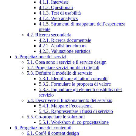
4.1.1. Interviste
4.1.2. Questionari
4.1.3. Test di usabilità
4.1.4. Web analytics
4.1.5. Strumenti di mappatura dell’esperienza
utente
4.2. Ricerca secondaria
4.2.1. Ricerca documentale
4.2.2. Analisi benchmark
4.2.3. Valutazione euristica
5. Progettazione dei servizi
5.1. Cosa sono i servizi e il service design
5.2. Progettare servizi pubblici digitali
5.3. Definire il modello di servizio
5.3.1. Identificare gli attori coinvolti
5.3.2. Formulare la proposta di valore
5.3.3. Inquadrare gli elementi costitutivi del
servizio
5.4. Descrivere il funzionamento del servizio
5.4.1. Mappare l’ecosistema
5.4.2. Rappresentare i flussi di servizio
5.5. Co-progettare le soluzioni
5.5.1. Workshop di co-progettazione
6. Progettazione dei contenuti
6.1. Cos’è il content design