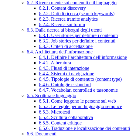
6.2. Ricerca utente sui contenuti e il linguaggio
6.2.1. Content discovery
6.2.2. Dati di ricerca (search keywords)
6.2.3. Ricerca tramite analytics
6.2.4. Ricerca sui forum
6.3. Dalla ricerca ai bisogni degli utenti
6.3.1. User stories per definire i contenuti
6.3.2. Job stories per definire i contenuti
6.3.3. Criteri di accettazione
6.4. Architettura dell’informazione
6.4.1. Definire l’architettura dell’informazione
6.4.2. Alberatura
6.4.3. Flussi di interazione
6.4.4. Sistemi di navigazione
6.4.5. Tipologie di contenuto (content type)
6.4.6. Ontologie e standard
6.4.7. Vocabolari controllati e tassonomie
6.5. Scrittura e linguaggio
6.5.1. Come leggono le persone sul web
6.5.2. Le regole per un linguaggio semplice
6.5.3. Microtesti
6.5.4. Scrittura collaborativa
6.5.5. Content critique
6.5.6. Traduzione e localizzazione dei contenuti
6.6. Documenti