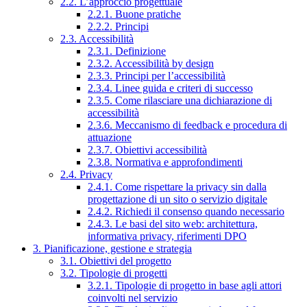
2.2. L’approccio progettuale
2.2.1. Buone pratiche
2.2.2. Principi
2.3. Accessibilità
2.3.1. Definizione
2.3.2. Accessibilità by design
2.3.3. Principi per l’accessibilità
2.3.4. Linee guida e criteri di successo
2.3.5. Come rilasciare una dichiarazione di
accessibilità
2.3.6. Meccanismo di feedback e procedura di
attuazione
2.3.7. Obiettivi accessibilità
2.3.8. Normativa e approfondimenti
2.4. Privacy
2.4.1. Come rispettare la privacy sin dalla
progettazione di un sito o servizio digitale
2.4.2. Richiedi il consenso quando necessario
2.4.3. Le basi del sito web: architettura,
informativa privacy, riferimenti DPO
3. Pianificazione, gestione e strategia
3.1. Obiettivi del progetto
3.2. Tipologie di progetti
3.2.1. Tipologie di progetto in base agli attori
coinvolti nel servizio