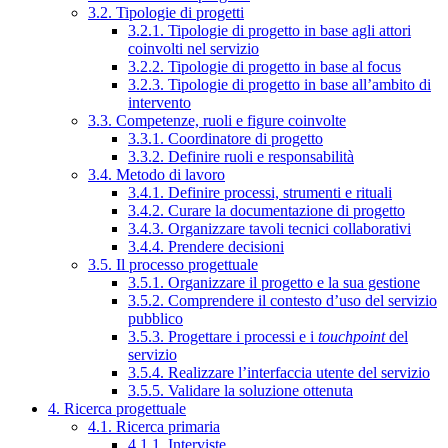
3.2. Tipologie di progetti
3.2.1. Tipologie di progetto in base agli attori
coinvolti nel servizio
3.2.2. Tipologie di progetto in base al focus
3.2.3. Tipologie di progetto in base all’ambito di
intervento
3.3. Competenze, ruoli e figure coinvolte
3.3.1. Coordinatore di progetto
3.3.2. Definire ruoli e responsabilità
3.4. Metodo di lavoro
3.4.1. Definire processi, strumenti e rituali
3.4.2. Curare la documentazione di progetto
3.4.3. Organizzare tavoli tecnici collaborativi
3.4.4. Prendere decisioni
3.5. Il processo progettuale
3.5.1. Organizzare il progetto e la sua gestione
3.5.2. Comprendere il contesto d’uso del servizio
pubblico
3.5.3. Progettare i processi e i
touchpoint
del
servizio
3.5.4. Realizzare l’interfaccia utente del servizio
3.5.5. Validare la soluzione ottenuta
4. Ricerca progettuale
4.1. Ricerca primaria
4.1.1. Interviste