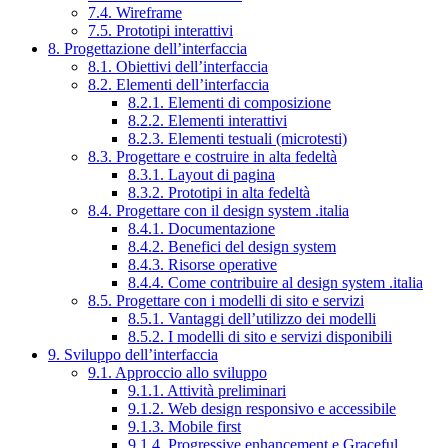
7.4. Wireframe
7.5. Prototipi interattivi
8. Progettazione dell’interfaccia
8.1. Obiettivi dell’interfaccia
8.2. Elementi dell’interfaccia
8.2.1. Elementi di composizione
8.2.2. Elementi interattivi
8.2.3. Elementi testuali (microtesti)
8.3. Progettare e costruire in alta fedeltà
8.3.1. Layout di pagina
8.3.2. Prototipi in alta fedeltà
8.4. Progettare con il design system .italia
8.4.1. Documentazione
8.4.2. Benefici del design system
8.4.3. Risorse operative
8.4.4. Come contribuire al design system .italia
8.5. Progettare con i modelli di sito e servizi
8.5.1. Vantaggi dell’utilizzo dei modelli
8.5.2. I modelli di sito e servizi disponibili
9. Sviluppo dell’interfaccia
9.1. Approccio allo sviluppo
9.1.1. Attività preliminari
9.1.2. Web design responsivo e accessibile
9.1.3. Mobile first
9.1.4. Progressive enhancement e Graceful