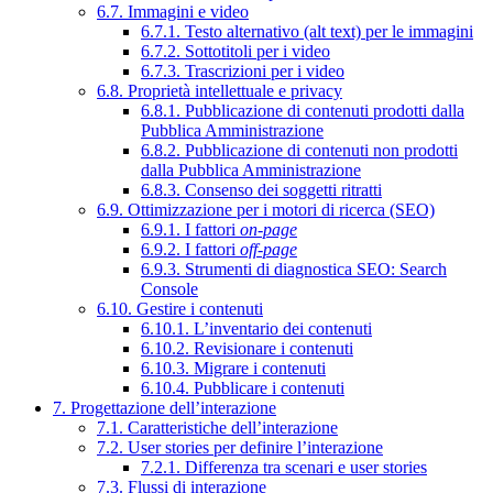
6.7. Immagini e video
6.7.1. Testo alternativo (alt text) per le immagini
6.7.2. Sottotitoli per i video
6.7.3. Trascrizioni per i video
6.8. Proprietà intellettuale e privacy
6.8.1. Pubblicazione di contenuti prodotti dalla
Pubblica Amministrazione
6.8.2. Pubblicazione di contenuti non prodotti
dalla Pubblica Amministrazione
6.8.3. Consenso dei soggetti ritratti
6.9. Ottimizzazione per i motori di ricerca (SEO)
6.9.1. I fattori
on-page
6.9.2. I fattori
off-page
6.9.3. Strumenti di diagnostica SEO: Search
Console
6.10. Gestire i contenuti
6.10.1. L’inventario dei contenuti
6.10.2. Revisionare i contenuti
6.10.3. Migrare i contenuti
6.10.4. Pubblicare i contenuti
7. Progettazione dell’interazione
7.1. Caratteristiche dell’interazione
7.2. User stories per definire l’interazione
7.2.1. Differenza tra scenari e user stories
7.3. Flussi di interazione