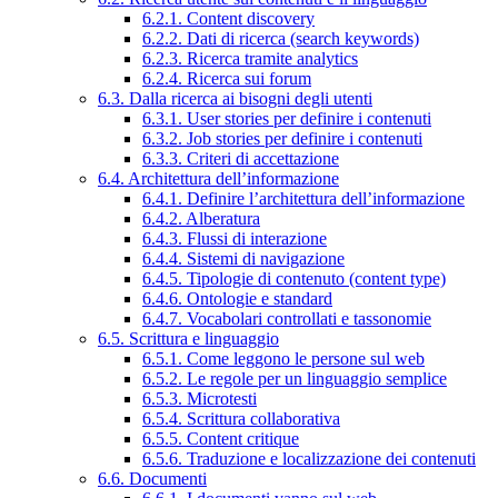
6.2.1. Content discovery
6.2.2. Dati di ricerca (search keywords)
6.2.3. Ricerca tramite analytics
6.2.4. Ricerca sui forum
6.3. Dalla ricerca ai bisogni degli utenti
6.3.1. User stories per definire i contenuti
6.3.2. Job stories per definire i contenuti
6.3.3. Criteri di accettazione
6.4. Architettura dell’informazione
6.4.1. Definire l’architettura dell’informazione
6.4.2. Alberatura
6.4.3. Flussi di interazione
6.4.4. Sistemi di navigazione
6.4.5. Tipologie di contenuto (content type)
6.4.6. Ontologie e standard
6.4.7. Vocabolari controllati e tassonomie
6.5. Scrittura e linguaggio
6.5.1. Come leggono le persone sul web
6.5.2. Le regole per un linguaggio semplice
6.5.3. Microtesti
6.5.4. Scrittura collaborativa
6.5.5. Content critique
6.5.6. Traduzione e localizzazione dei contenuti
6.6. Documenti