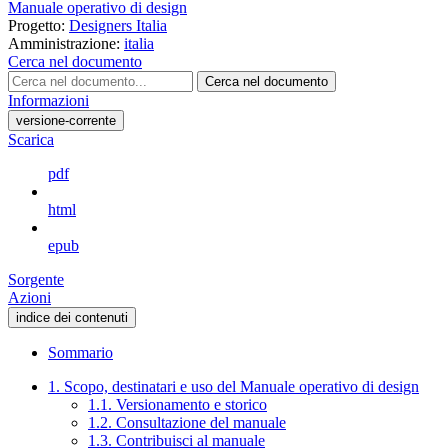
Manuale operativo di design
Progetto:
Designers Italia
Amministrazione:
italia
Cerca nel documento
Cerca nel documento
Informazioni
versione-corrente
Scarica
pdf
html
epub
Sorgente
Azioni
indice dei contenuti
Sommario
1. Scopo, destinatari e uso del Manuale operativo di design
1.1. Versionamento e storico
1.2. Consultazione del manuale
1.3. Contribuisci al manuale