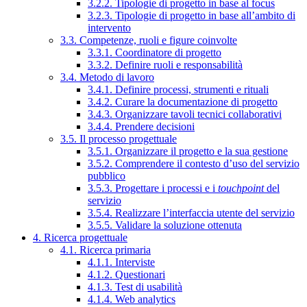
3.2.2. Tipologie di progetto in base al focus
3.2.3. Tipologie di progetto in base all’ambito di
intervento
3.3. Competenze, ruoli e figure coinvolte
3.3.1. Coordinatore di progetto
3.3.2. Definire ruoli e responsabilità
3.4. Metodo di lavoro
3.4.1. Definire processi, strumenti e rituali
3.4.2. Curare la documentazione di progetto
3.4.3. Organizzare tavoli tecnici collaborativi
3.4.4. Prendere decisioni
3.5. Il processo progettuale
3.5.1. Organizzare il progetto e la sua gestione
3.5.2. Comprendere il contesto d’uso del servizio
pubblico
3.5.3. Progettare i processi e i
touchpoint
del
servizio
3.5.4. Realizzare l’interfaccia utente del servizio
3.5.5. Validare la soluzione ottenuta
4. Ricerca progettuale
4.1. Ricerca primaria
4.1.1. Interviste
4.1.2. Questionari
4.1.3. Test di usabilità
4.1.4. Web analytics