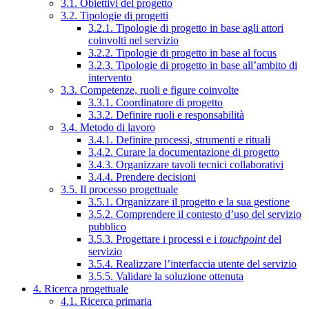
3.1. Obiettivi del progetto
3.2. Tipologie di progetti
3.2.1. Tipologie di progetto in base agli attori
coinvolti nel servizio
3.2.2. Tipologie di progetto in base al focus
3.2.3. Tipologie di progetto in base all’ambito di
intervento
3.3. Competenze, ruoli e figure coinvolte
3.3.1. Coordinatore di progetto
3.3.2. Definire ruoli e responsabilità
3.4. Metodo di lavoro
3.4.1. Definire processi, strumenti e rituali
3.4.2. Curare la documentazione di progetto
3.4.3. Organizzare tavoli tecnici collaborativi
3.4.4. Prendere decisioni
3.5. Il processo progettuale
3.5.1. Organizzare il progetto e la sua gestione
3.5.2. Comprendere il contesto d’uso del servizio
pubblico
3.5.3. Progettare i processi e i
touchpoint
del
servizio
3.5.4. Realizzare l’interfaccia utente del servizio
3.5.5. Validare la soluzione ottenuta
4. Ricerca progettuale
4.1. Ricerca primaria