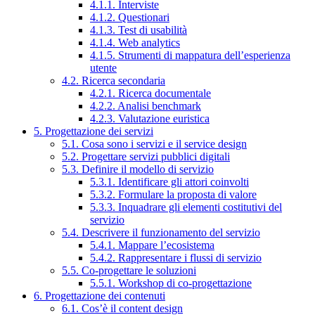
4.1.1. Interviste
4.1.2. Questionari
4.1.3. Test di usabilità
4.1.4. Web analytics
4.1.5. Strumenti di mappatura dell’esperienza
utente
4.2. Ricerca secondaria
4.2.1. Ricerca documentale
4.2.2. Analisi benchmark
4.2.3. Valutazione euristica
5. Progettazione dei servizi
5.1. Cosa sono i servizi e il service design
5.2. Progettare servizi pubblici digitali
5.3. Definire il modello di servizio
5.3.1. Identificare gli attori coinvolti
5.3.2. Formulare la proposta di valore
5.3.3. Inquadrare gli elementi costitutivi del
servizio
5.4. Descrivere il funzionamento del servizio
5.4.1. Mappare l’ecosistema
5.4.2. Rappresentare i flussi di servizio
5.5. Co-progettare le soluzioni
5.5.1. Workshop di co-progettazione
6. Progettazione dei contenuti
6.1. Cos’è il content design