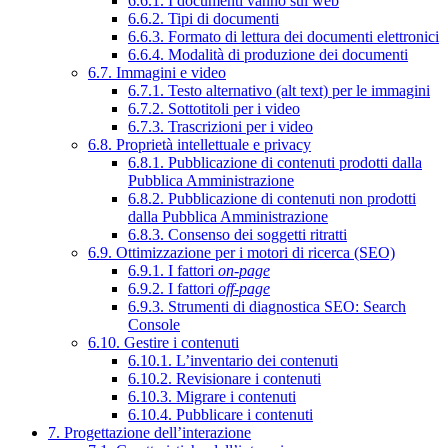
6.6.1. I documenti vanno sul web
6.6.2. Tipi di documenti
6.6.3. Formato di lettura dei documenti elettronici
6.6.4. Modalità di produzione dei documenti
6.7. Immagini e video
6.7.1. Testo alternativo (alt text) per le immagini
6.7.2. Sottotitoli per i video
6.7.3. Trascrizioni per i video
6.8. Proprietà intellettuale e privacy
6.8.1. Pubblicazione di contenuti prodotti dalla
Pubblica Amministrazione
6.8.2. Pubblicazione di contenuti non prodotti
dalla Pubblica Amministrazione
6.8.3. Consenso dei soggetti ritratti
6.9. Ottimizzazione per i motori di ricerca (SEO)
6.9.1. I fattori
on-page
6.9.2. I fattori
off-page
6.9.3. Strumenti di diagnostica SEO: Search
Console
6.10. Gestire i contenuti
6.10.1. L’inventario dei contenuti
6.10.2. Revisionare i contenuti
6.10.3. Migrare i contenuti
6.10.4. Pubblicare i contenuti
7. Progettazione dell’interazione