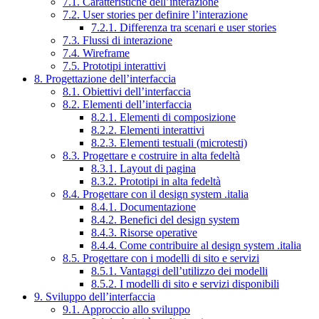
7.1. Caratteristiche dell’interazione
7.2. User stories per definire l’interazione
7.2.1. Differenza tra scenari e user stories
7.3. Flussi di interazione
7.4. Wireframe
7.5. Prototipi interattivi
8. Progettazione dell’interfaccia
8.1. Obiettivi dell’interfaccia
8.2. Elementi dell’interfaccia
8.2.1. Elementi di composizione
8.2.2. Elementi interattivi
8.2.3. Elementi testuali (microtesti)
8.3. Progettare e costruire in alta fedeltà
8.3.1. Layout di pagina
8.3.2. Prototipi in alta fedeltà
8.4. Progettare con il design system .italia
8.4.1. Documentazione
8.4.2. Benefici del design system
8.4.3. Risorse operative
8.4.4. Come contribuire al design system .italia
8.5. Progettare con i modelli di sito e servizi
8.5.1. Vantaggi dell’utilizzo dei modelli
8.5.2. I modelli di sito e servizi disponibili
9. Sviluppo dell’interfaccia
9.1. Approccio allo sviluppo