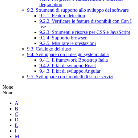
degradation
9.2. Strumenti di supporto allo sviluppo del software
9.2.1. Feature detection
9.2.2. Verificare le feature disponibili con Can I
use
9.2.3. Strumenti e risorse per CSS e JavaScript
9.2.4. Supporto browser
9.2.5. Misurare le prestazioni
9.3. Catalogo del riuso
9.4. Sviluppare con il design system .italia
9.4.1. Il framework Bootstrap Italia
9.4.2. Il kit di sviluppo React
9.4.3. Il kit di sviluppo Angular
9.5. Sviluppare con i modelli di sito e servizi
None
None
A
B
C
D
E
I
M