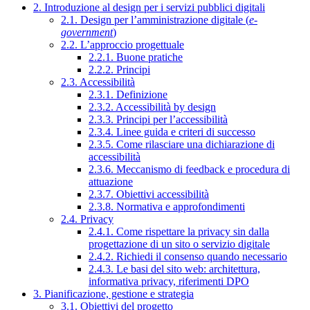
2. Introduzione al design per i servizi pubblici digitali
2.1. Design per l’amministrazione digitale (
e-
government
)
2.2. L’approccio progettuale
2.2.1. Buone pratiche
2.2.2. Principi
2.3. Accessibilità
2.3.1. Definizione
2.3.2. Accessibilità by design
2.3.3. Principi per l’accessibilità
2.3.4. Linee guida e criteri di successo
2.3.5. Come rilasciare una dichiarazione di
accessibilità
2.3.6. Meccanismo di feedback e procedura di
attuazione
2.3.7. Obiettivi accessibilità
2.3.8. Normativa e approfondimenti
2.4. Privacy
2.4.1. Come rispettare la privacy sin dalla
progettazione di un sito o servizio digitale
2.4.2. Richiedi il consenso quando necessario
2.4.3. Le basi del sito web: architettura,
informativa privacy, riferimenti DPO
3. Pianificazione, gestione e strategia
3.1. Obiettivi del progetto