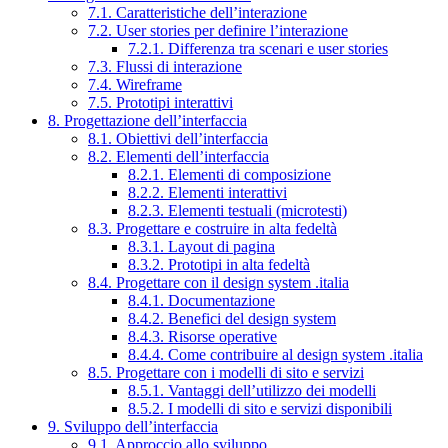
7.1. Caratteristiche dell’interazione
7.2. User stories per definire l’interazione
7.2.1. Differenza tra scenari e user stories
7.3. Flussi di interazione
7.4. Wireframe
7.5. Prototipi interattivi
8. Progettazione dell’interfaccia
8.1. Obiettivi dell’interfaccia
8.2. Elementi dell’interfaccia
8.2.1. Elementi di composizione
8.2.2. Elementi interattivi
8.2.3. Elementi testuali (microtesti)
8.3. Progettare e costruire in alta fedeltà
8.3.1. Layout di pagina
8.3.2. Prototipi in alta fedeltà
8.4. Progettare con il design system .italia
8.4.1. Documentazione
8.4.2. Benefici del design system
8.4.3. Risorse operative
8.4.4. Come contribuire al design system .italia
8.5. Progettare con i modelli di sito e servizi
8.5.1. Vantaggi dell’utilizzo dei modelli
8.5.2. I modelli di sito e servizi disponibili
9. Sviluppo dell’interfaccia
9.1. Approccio allo sviluppo