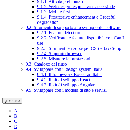
9.1.1. Attività preliminari
9.1.2. Web design responsivo e accessibile
9.1.3. Mobile first
9.1.4. Progressive enhancement e Graceful
degradation
9.2. Strumenti di supporto allo sviluppo del software
9.2.1. Feature detection
9.2.2. Verificare le feature disponibili con Can I
use
9.2.3. Strumenti e risorse per CSS e JavaScript
9.2.4. Supporto browser
9.2.5. Misurare le prestazioni
9.3. Catalogo del riuso
9.4. Sviluppare con il design system .italia
9.4.1. Il framework Bootstrap Italia
9.4.2. Il kit di sviluppo React
9.4.3. Il kit di sviluppo Angular
9.5. Sviluppare con i modelli di sito e servizi
glossario
A
B
C
D