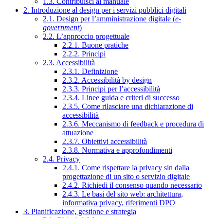
1.3. Contribuisci al manuale
2. Introduzione al design per i servizi pubblici digitali
2.1. Design per l’amministrazione digitale (
e-
government
)
2.2. L’approccio progettuale
2.2.1. Buone pratiche
2.2.2. Principi
2.3. Accessibilità
2.3.1. Definizione
2.3.2. Accessibilità by design
2.3.3. Principi per l’accessibilità
2.3.4. Linee guida e criteri di successo
2.3.5. Come rilasciare una dichiarazione di
accessibilità
2.3.6. Meccanismo di feedback e procedura di
attuazione
2.3.7. Obiettivi accessibilità
2.3.8. Normativa e approfondimenti
2.4. Privacy
2.4.1. Come rispettare la privacy sin dalla
progettazione di un sito o servizio digitale
2.4.2. Richiedi il consenso quando necessario
2.4.3. Le basi del sito web: architettura,
informativa privacy, riferimenti DPO
3. Pianificazione, gestione e strategia