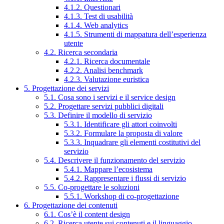
4.1.2. Questionari
4.1.3. Test di usabilità
4.1.4. Web analytics
4.1.5. Strumenti di mappatura dell’esperienza
utente
4.2. Ricerca secondaria
4.2.1. Ricerca documentale
4.2.2. Analisi benchmark
4.2.3. Valutazione euristica
5. Progettazione dei servizi
5.1. Cosa sono i servizi e il service design
5.2. Progettare servizi pubblici digitali
5.3. Definire il modello di servizio
5.3.1. Identificare gli attori coinvolti
5.3.2. Formulare la proposta di valore
5.3.3. Inquadrare gli elementi costitutivi del
servizio
5.4. Descrivere il funzionamento del servizio
5.4.1. Mappare l’ecosistema
5.4.2. Rappresentare i flussi di servizio
5.5. Co-progettare le soluzioni
5.5.1. Workshop di co-progettazione
6. Progettazione dei contenuti
6.1. Cos’è il content design
6.2. Ricerca utente sui contenuti e il linguaggio