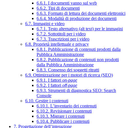
6.6.1. I documenti vanno sul web
6.6.2. Tipi di documenti
6.6.3. Formato di lettura dei documenti elettronici
6.6.4. Modalità di produzione dei documenti
6.7. Immagini e video
6.7.1. Testo alternativo (alt text) per le immagini
6.7.2. Sottotitoli per i video
6.7.3. Trascrizioni per i video
6.8. Proprietà intellettuale e privacy
6.8.1. Pubblicazione di contenuti prodotti dalla
Pubblica Amministrazione
6.8.2. Pubblicazione di contenuti non prodotti
dalla Pubblica Amministrazione
6.8.3. Consenso dei soggetti ritratti
6.9. Ottimizzazione per i motori di ricerca (SEO)
6.9.1. I fattori
on-page
6.9.2. I fattori
off-page
6.9.3. Strumenti di diagnostica SEO: Search
Console
6.10. Gestire i contenuti
6.10.1. L’inventario dei contenuti
6.10.2. Revisionare i contenuti
6.10.3. Migrare i contenuti
6.10.4. Pubblicare i contenuti
7. Progettazione dell’interazione