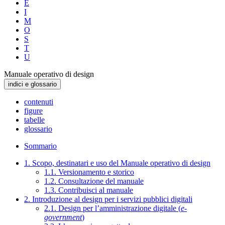
E
I
M
O
S
T
U
Manuale operativo di design
indici e glossario
contenuti
figure
tabelle
glossario
Sommario
1. Scopo, destinatari e uso del Manuale operativo di design
1.1. Versionamento e storico
1.2. Consultazione del manuale
1.3. Contribuisci al manuale
2. Introduzione al design per i servizi pubblici digitali
2.1. Design per l’amministrazione digitale (
e-
government
)