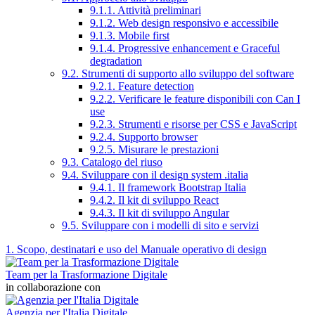
9.1.1. Attività preliminari
9.1.2. Web design responsivo e accessibile
9.1.3. Mobile first
9.1.4. Progressive enhancement e Graceful
degradation
9.2. Strumenti di supporto allo sviluppo del software
9.2.1. Feature detection
9.2.2. Verificare le feature disponibili con Can I
use
9.2.3. Strumenti e risorse per CSS e JavaScript
9.2.4. Supporto browser
9.2.5. Misurare le prestazioni
9.3. Catalogo del riuso
9.4. Sviluppare con il design system .italia
9.4.1. Il framework Bootstrap Italia
9.4.2. Il kit di sviluppo React
9.4.3. Il kit di sviluppo Angular
9.5. Sviluppare con i modelli di sito e servizi
1. Scopo, destinatari e uso del Manuale operativo di design
Team per la Trasformazione Digitale
in collaborazione con
Agenzia per l'Italia Digitale