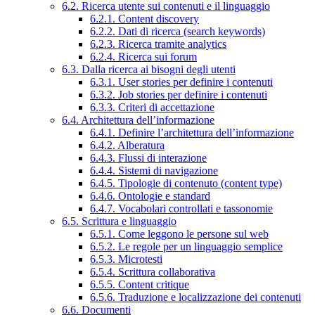
6.2. Ricerca utente sui contenuti e il linguaggio
6.2.1. Content discovery
6.2.2. Dati di ricerca (search keywords)
6.2.3. Ricerca tramite analytics
6.2.4. Ricerca sui forum
6.3. Dalla ricerca ai bisogni degli utenti
6.3.1. User stories per definire i contenuti
6.3.2. Job stories per definire i contenuti
6.3.3. Criteri di accettazione
6.4. Architettura dell’informazione
6.4.1. Definire l’architettura dell’informazione
6.4.2. Alberatura
6.4.3. Flussi di interazione
6.4.4. Sistemi di navigazione
6.4.5. Tipologie di contenuto (content type)
6.4.6. Ontologie e standard
6.4.7. Vocabolari controllati e tassonomie
6.5. Scrittura e linguaggio
6.5.1. Come leggono le persone sul web
6.5.2. Le regole per un linguaggio semplice
6.5.3. Microtesti
6.5.4. Scrittura collaborativa
6.5.5. Content critique
6.5.6. Traduzione e localizzazione dei contenuti
6.6. Documenti