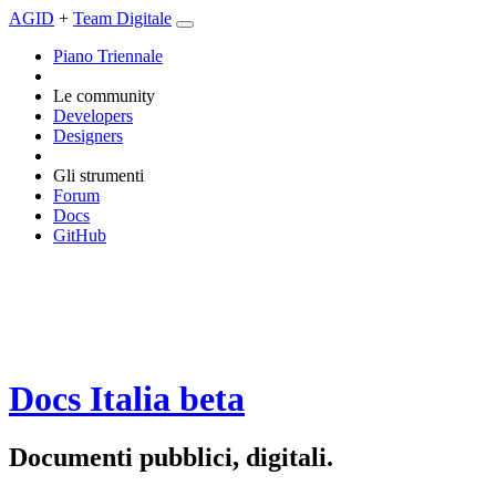
AGID
+
Team Digitale
Piano Triennale
Le community
Developers
Designers
Gli strumenti
Forum
Docs
GitHub
Docs Italia
beta
Documenti pubblici, digitali.