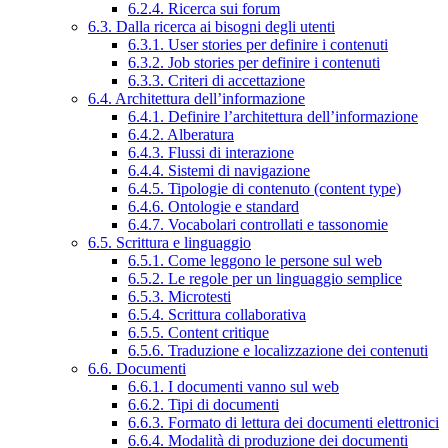
6.2.4. Ricerca sui forum
6.3. Dalla ricerca ai bisogni degli utenti
6.3.1. User stories per definire i contenuti
6.3.2. Job stories per definire i contenuti
6.3.3. Criteri di accettazione
6.4. Architettura dell’informazione
6.4.1. Definire l’architettura dell’informazione
6.4.2. Alberatura
6.4.3. Flussi di interazione
6.4.4. Sistemi di navigazione
6.4.5. Tipologie di contenuto (content type)
6.4.6. Ontologie e standard
6.4.7. Vocabolari controllati e tassonomie
6.5. Scrittura e linguaggio
6.5.1. Come leggono le persone sul web
6.5.2. Le regole per un linguaggio semplice
6.5.3. Microtesti
6.5.4. Scrittura collaborativa
6.5.5. Content critique
6.5.6. Traduzione e localizzazione dei contenuti
6.6. Documenti
6.6.1. I documenti vanno sul web
6.6.2. Tipi di documenti
6.6.3. Formato di lettura dei documenti elettronici
6.6.4. Modalità di produzione dei documenti