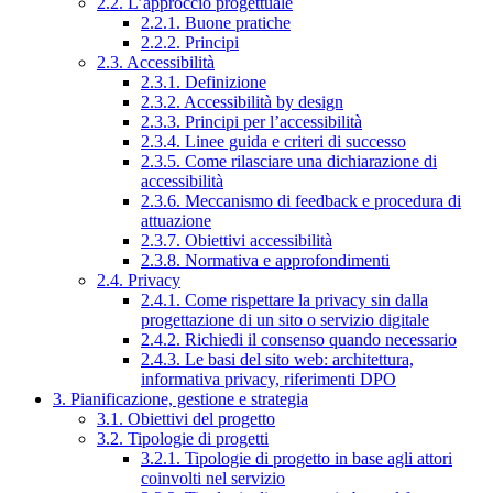
2.2. L’approccio progettuale
2.2.1. Buone pratiche
2.2.2. Principi
2.3. Accessibilità
2.3.1. Definizione
2.3.2. Accessibilità by design
2.3.3. Principi per l’accessibilità
2.3.4. Linee guida e criteri di successo
2.3.5. Come rilasciare una dichiarazione di
accessibilità
2.3.6. Meccanismo di feedback e procedura di
attuazione
2.3.7. Obiettivi accessibilità
2.3.8. Normativa e approfondimenti
2.4. Privacy
2.4.1. Come rispettare la privacy sin dalla
progettazione di un sito o servizio digitale
2.4.2. Richiedi il consenso quando necessario
2.4.3. Le basi del sito web: architettura,
informativa privacy, riferimenti DPO
3. Pianificazione, gestione e strategia
3.1. Obiettivi del progetto
3.2. Tipologie di progetti
3.2.1. Tipologie di progetto in base agli attori
coinvolti nel servizio