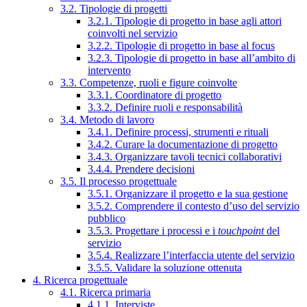
3.2. Tipologie di progetti
3.2.1. Tipologie di progetto in base agli attori
coinvolti nel servizio
3.2.2. Tipologie di progetto in base al focus
3.2.3. Tipologie di progetto in base all’ambito di
intervento
3.3. Competenze, ruoli e figure coinvolte
3.3.1. Coordinatore di progetto
3.3.2. Definire ruoli e responsabilità
3.4. Metodo di lavoro
3.4.1. Definire processi, strumenti e rituali
3.4.2. Curare la documentazione di progetto
3.4.3. Organizzare tavoli tecnici collaborativi
3.4.4. Prendere decisioni
3.5. Il processo progettuale
3.5.1. Organizzare il progetto e la sua gestione
3.5.2. Comprendere il contesto d’uso del servizio
pubblico
3.5.3. Progettare i processi e i
touchpoint
del
servizio
3.5.4. Realizzare l’interfaccia utente del servizio
3.5.5. Validare la soluzione ottenuta
4. Ricerca progettuale
4.1. Ricerca primaria
4.1.1. Interviste