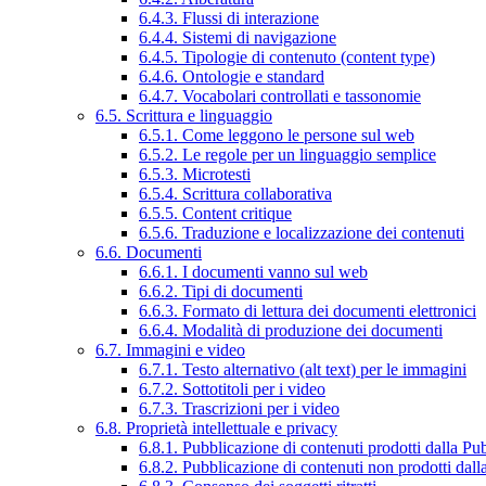
6.4.3. Flussi di interazione
6.4.4. Sistemi di navigazione
6.4.5. Tipologie di contenuto (content type)
6.4.6. Ontologie e standard
6.4.7. Vocabolari controllati e tassonomie
6.5. Scrittura e linguaggio
6.5.1. Come leggono le persone sul web
6.5.2. Le regole per un linguaggio semplice
6.5.3. Microtesti
6.5.4. Scrittura collaborativa
6.5.5. Content critique
6.5.6. Traduzione e localizzazione dei contenuti
6.6. Documenti
6.6.1. I documenti vanno sul web
6.6.2. Tipi di documenti
6.6.3. Formato di lettura dei documenti elettronici
6.6.4. Modalità di produzione dei documenti
6.7. Immagini e video
6.7.1. Testo alternativo (alt text) per le immagini
6.7.2. Sottotitoli per i video
6.7.3. Trascrizioni per i video
6.8. Proprietà intellettuale e privacy
6.8.1. Pubblicazione di contenuti prodotti dalla P
6.8.2. Pubblicazione di contenuti non prodotti dal