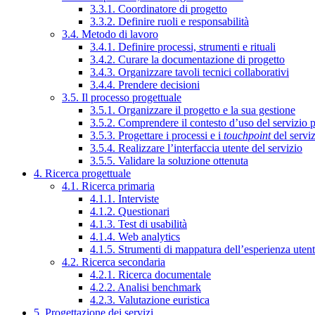
3.3.1. Coordinatore di progetto
3.3.2. Definire ruoli e responsabilità
3.4. Metodo di lavoro
3.4.1. Definire processi, strumenti e rituali
3.4.2. Curare la documentazione di progetto
3.4.3. Organizzare tavoli tecnici collaborativi
3.4.4. Prendere decisioni
3.5. Il processo progettuale
3.5.1. Organizzare il progetto e la sua gestione
3.5.2. Comprendere il contesto d’uso del servizio 
3.5.3. Progettare i processi e i
touchpoint
del servi
3.5.4. Realizzare l’interfaccia utente del servizio
3.5.5. Validare la soluzione ottenuta
4. Ricerca progettuale
4.1. Ricerca primaria
4.1.1. Interviste
4.1.2. Questionari
4.1.3. Test di usabilità
4.1.4. Web analytics
4.1.5. Strumenti di mappatura dell’esperienza uten
4.2. Ricerca secondaria
4.2.1. Ricerca documentale
4.2.2. Analisi benchmark
4.2.3. Valutazione euristica
5. Progettazione dei servizi