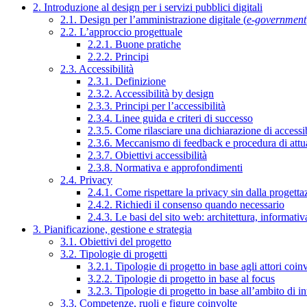
2. Introduzione al design per i servizi pubblici digitali
2.1. Design per l’amministrazione digitale (
e-government
2.2. L’approccio progettuale
2.2.1. Buone pratiche
2.2.2. Principi
2.3. Accessibilità
2.3.1. Definizione
2.3.2. Accessibilità by design
2.3.3. Principi per l’accessibilità
2.3.4. Linee guida e criteri di successo
2.3.5. Come rilasciare una dichiarazione di accessib
2.3.6. Meccanismo di feedback e procedura di attu
2.3.7. Obiettivi accessibilità
2.3.8. Normativa e approfondimenti
2.4. Privacy
2.4.1. Come rispettare la privacy sin dalla progettaz
2.4.2. Richiedi il consenso quando necessario
2.4.3. Le basi del sito web: architettura, informati
3. Pianificazione, gestione e strategia
3.1. Obiettivi del progetto
3.2. Tipologie di progetti
3.2.1. Tipologie di progetto in base agli attori coinv
3.2.2. Tipologie di progetto in base al focus
3.2.3. Tipologie di progetto in base all’ambito di i
3.3. Competenze, ruoli e figure coinvolte