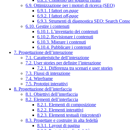
6.8.3. Consenso dei soggetti ritratti
6.9. Ottimizzazione per i motori di ricerca (SEO)
6.9.1. I fattori
on-page
6.9.2. I fattori
off-page
6.9.3. Strumenti di diagnostica SEO: Search Cons
6.10. Gestire i contenuti
6.10.1. L’inventario dei contenuti
6.10.2. Revisionare i contenuti
6.10.3. Migrare i contenuti
6.10.4. Pubblicare i contenuti
7. Progettazione dell’interazione
7.1. Caratteristiche dell’interazione
7.2. User stories per definire l’interazione
7.2.1. Differenza tra scenari e user stories
7.3. Flussi di interazione
7.4. Wireframe
7.5. Prototipi interattivi
8. Progettazione dell’interfaccia
8.1. Obiettivi dell’interfaccia
8.2. Elementi dell’interfaccia
8.2.1. Elementi di composizione
8.2.2. Elementi interattivi
8.2.3. Elementi testuali (microtesti)
8.3. Progettare e costruire in alta fedeltà
8.3.1. Layout di pagina