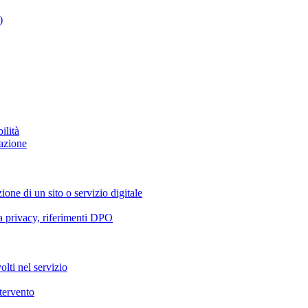
)
ilità
azione
ione di un sito o servizio digitale
va privacy, riferimenti DPO
olti nel servizio
ntervento