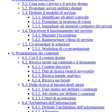
5.1. Cosa sono i servizi e il service design
5.2. Progettare servizi pubblici digitali
5.3. Definire il modello di servizio
5.3.1. Identificare gli attori coinvolti
5.3.2. Formulare la proposta di valore
5.3.3. Inquadrare gli elementi costitutivi del serviz
5.4. Descrivere il funzionamento del servizio
5.4.1. Mappare l’ecosistema
5.4.2. Rappresentare i flussi di servizio
5.5. Co-progettare le soluzioni
5.5.1. Workshop di co-progettazione
6. Progettazione dei contenuti
6.1. Cos’è il content design
6.2. Ricerca utente sui contenuti e il linguaggio
6.2.1. Content discovery
6.2.2. Dati di ricerca (search keywords)
6.2.3. Ricerca tramite analytics
6.2.4. Ricerca sui forum
6.3. Dalla ricerca ai bisogni degli utenti
6.3.1. User stories per definire i contenuti
6.3.2. Job stories per definire i contenuti
6.3.3. Criteri di accettazione
6.4. Architettura dell’informazione
6.4.1. Definire l’architettura dell’informazione
6.4.2. Alberatura