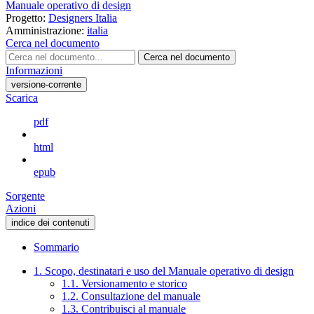
Manuale operativo di design
Progetto:
Designers Italia
Amministrazione:
italia
Cerca nel documento
Cerca nel documento
Informazioni
versione-corrente
Scarica
pdf
html
epub
Sorgente
Azioni
indice dei contenuti
Sommario
1. Scopo, destinatari e uso del Manuale operativo di design
1.1. Versionamento e storico
1.2. Consultazione del manuale
1.3. Contribuisci al manuale