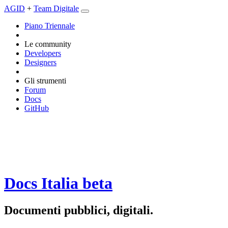
AGID
+
Team Digitale
Piano Triennale
Le community
Developers
Designers
Gli strumenti
Forum
Docs
GitHub
Docs Italia
beta
Documenti pubblici, digitali.