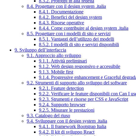
8.3.2. Prototipi in alta fedeltà
8.4. Progettare con il design system .italia
8.4.1. Documentazione
8.4.2. Benefici del design system
8.4.3. Risorse operative
8.4.4. Come contribuire al design system .italia
8.5. Progettare con i modelli di sito e servizi
8.5.1. Vantaggi dell’utilizzo dei modelli
8.5.2. I modelli di sito e servizi disponibili
9. Sviluppo dell’interfaccia
9.1. Approccio allo sviluppo
9.1.1. Attività preliminari
9.1.2. Web design responsivo e accessibile
9.1.3. Mobile first
9.1.4. Progressive enhancement e Graceful degrad
9.2. Strumenti di supporto allo sviluppo del software
9.2.1. Feature detection
9.2.2. Verificare le feature disponibili con Can I us
9.2.3. Strumenti e risorse per CSS e JavaScript
9.2.4. Supporto browser
9.2.5. Misurare le prestazioni
9.3. Catalogo del riuso
9.4. Sviluppare con il design system .italia
9.4.1. Il framework Bootstrap Italia
9.4.2. Il kit di sviluppo React