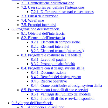
7.1. Caratteristiche dell’interazione
7.2. User stories per definire l’interazione
7.2.1. Differenza tra scenari e user stories
7.3. Flussi di interazione
7.4. Wireframe
7.5. Prototipi interattivi
8. Progettazione dell’interfaccia
8.1. Obiettivi dell’interfaccia
8.2. Elementi dell’interfaccia
8.2.1. Elementi di composizione
8.2.2. Elementi interattivi
8.2.3. Elementi testuali (microtesti)
8.3. Progettare e costruire in alta fedeltà
8.3.1. Layout di pagina
8.3.2. Prototipi in alta fedeltà
8.4. Progettare con il design system .italia
8.4.1. Documentazione
8.4.2. Benefici del design system
8.4.3. Risorse operative
8.4.4. Come contribuire al design system .italia
8.5. Progettare con i modelli di sito e servizi
8.5.1. Vantaggi dell’utilizzo dei modelli
8.5.2. I modelli di sito e servizi disponibili
9. Sviluppo dell’interfaccia
9.1. Approccio allo sviluppo