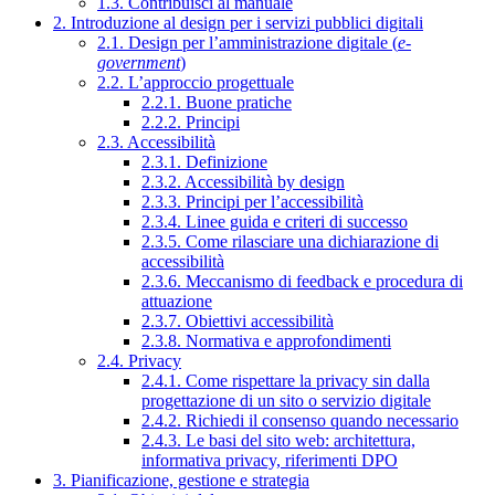
1.3. Contribuisci al manuale
2. Introduzione al design per i servizi pubblici digitali
2.1. Design per l’amministrazione digitale (
e-
government
)
2.2. L’approccio progettuale
2.2.1. Buone pratiche
2.2.2. Principi
2.3. Accessibilità
2.3.1. Definizione
2.3.2. Accessibilità by design
2.3.3. Principi per l’accessibilità
2.3.4. Linee guida e criteri di successo
2.3.5. Come rilasciare una dichiarazione di
accessibilità
2.3.6. Meccanismo di feedback e procedura di
attuazione
2.3.7. Obiettivi accessibilità
2.3.8. Normativa e approfondimenti
2.4. Privacy
2.4.1. Come rispettare la privacy sin dalla
progettazione di un sito o servizio digitale
2.4.2. Richiedi il consenso quando necessario
2.4.3. Le basi del sito web: architettura,
informativa privacy, riferimenti DPO
3. Pianificazione, gestione e strategia