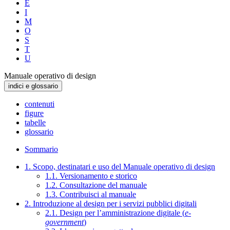
E
I
M
O
S
T
U
Manuale operativo di design
indici e glossario
contenuti
figure
tabelle
glossario
Sommario
1. Scopo, destinatari e uso del Manuale operativo di design
1.1. Versionamento e storico
1.2. Consultazione del manuale
1.3. Contribuisci al manuale
2. Introduzione al design per i servizi pubblici digitali
2.1. Design per l’amministrazione digitale (
e-
government
)