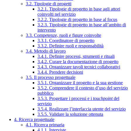
3.2. Tipologie di progetti
3.2.1. Tipologie di progetto in base agli attori
coinvolti nel servizio
3.2.2. Tipologie di progetto in base al focus
3.2.3. Tipologie di progetto in base all’ambito di
intervento
3.3. Competenze, ruoli e figure coinvolte
3.3.1. Coordinatore di progetto
3.3.2. Definire ruoli e responsabilità
3.4. Metodo di lavoro
3.4.1. Definire processi, strumenti e rituali
3.4.2. Curare la documentazione di progetto
3.4.3. Organizzare tavoli tecnici collaborativi
3.4.4. Prendere decisioni
3.5. Il processo progettuale
3.5.1. Organizzare il progetto e la sua gestione
3.5.2. Comprendere il contesto d’uso del servizio
pubblico
3.5.3. Progettare i processi e i
touchpoint
del
servizio
3.5.4. Realizzare l’interfaccia utente del servizio
3.5.5. Validare la soluzione ottenuta
4. Ricerca progettuale
4.1. Ricerca primaria
4.1.1. Interviste