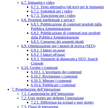
6.7. Immagini e video
6.7.1. Testo alternativo (alt text) per le immagini
6.7.2. Sottotitoli per i video
6.7.3. Trascrizioni per i video
6.8. Proprietà intellettuale e privacy
6.8.1. Pubblicazione di contenuti prodotti dalla
Pubblica Amministrazione
6.8.2. Pubblicazione di contenuti non prodotti
dalla Pubblica Amministrazione
6.8.3. Consenso dei soggetti ritratti
6.9. Ottimizzazione per i motori di ricerca (SEO)
6.9.1. I fattori
on-page
6.9.2. I fattori
off-page
6.9.3. Strumenti di diagnostica SEO: Search
Console
6.10. Gestire i contenuti
6.10.1. L’inventario dei contenuti
6.10.2. Revisionare i contenuti
6.10.3. Migrare i contenuti
6.10.4. Pubblicare i contenuti
7. Progettazione dell’interazione
7.1. Caratteristiche dell’interazione
7.2. User stories per definire l’interazione
7.2.1. Differenza tra scenari e user stories
7.3. Flussi di interazione