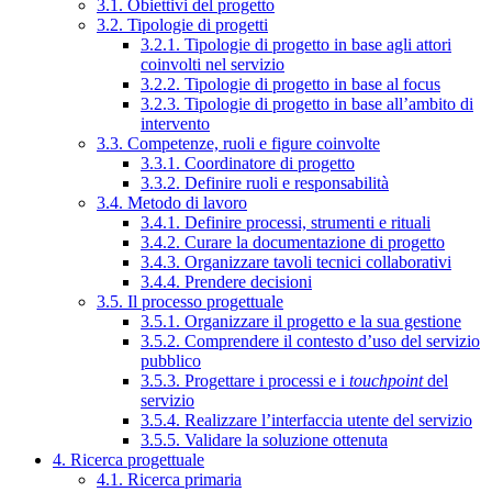
3.1. Obiettivi del progetto
3.2. Tipologie di progetti
3.2.1. Tipologie di progetto in base agli attori
coinvolti nel servizio
3.2.2. Tipologie di progetto in base al focus
3.2.3. Tipologie di progetto in base all’ambito di
intervento
3.3. Competenze, ruoli e figure coinvolte
3.3.1. Coordinatore di progetto
3.3.2. Definire ruoli e responsabilità
3.4. Metodo di lavoro
3.4.1. Definire processi, strumenti e rituali
3.4.2. Curare la documentazione di progetto
3.4.3. Organizzare tavoli tecnici collaborativi
3.4.4. Prendere decisioni
3.5. Il processo progettuale
3.5.1. Organizzare il progetto e la sua gestione
3.5.2. Comprendere il contesto d’uso del servizio
pubblico
3.5.3. Progettare i processi e i
touchpoint
del
servizio
3.5.4. Realizzare l’interfaccia utente del servizio
3.5.5. Validare la soluzione ottenuta
4. Ricerca progettuale
4.1. Ricerca primaria