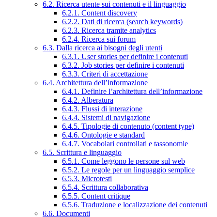
6.2. Ricerca utente sui contenuti e il linguaggio
6.2.1. Content discovery
6.2.2. Dati di ricerca (search keywords)
6.2.3. Ricerca tramite analytics
6.2.4. Ricerca sui forum
6.3. Dalla ricerca ai bisogni degli utenti
6.3.1. User stories per definire i contenuti
6.3.2. Job stories per definire i contenuti
6.3.3. Criteri di accettazione
6.4. Architettura dell’informazione
6.4.1. Definire l’architettura dell’informazione
6.4.2. Alberatura
6.4.3. Flussi di interazione
6.4.4. Sistemi di navigazione
6.4.5. Tipologie di contenuto (content type)
6.4.6. Ontologie e standard
6.4.7. Vocabolari controllati e tassonomie
6.5. Scrittura e linguaggio
6.5.1. Come leggono le persone sul web
6.5.2. Le regole per un linguaggio semplice
6.5.3. Microtesti
6.5.4. Scrittura collaborativa
6.5.5. Content critique
6.5.6. Traduzione e localizzazione dei contenuti
6.6. Documenti