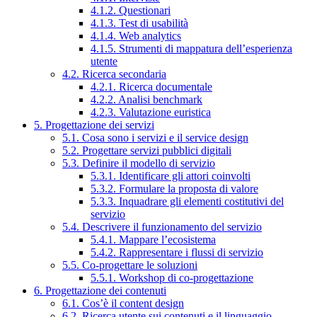
4.1.2. Questionari
4.1.3. Test di usabilità
4.1.4. Web analytics
4.1.5. Strumenti di mappatura dell’esperienza
utente
4.2. Ricerca secondaria
4.2.1. Ricerca documentale
4.2.2. Analisi benchmark
4.2.3. Valutazione euristica
5. Progettazione dei servizi
5.1. Cosa sono i servizi e il service design
5.2. Progettare servizi pubblici digitali
5.3. Definire il modello di servizio
5.3.1. Identificare gli attori coinvolti
5.3.2. Formulare la proposta di valore
5.3.3. Inquadrare gli elementi costitutivi del
servizio
5.4. Descrivere il funzionamento del servizio
5.4.1. Mappare l’ecosistema
5.4.2. Rappresentare i flussi di servizio
5.5. Co-progettare le soluzioni
5.5.1. Workshop di co-progettazione
6. Progettazione dei contenuti
6.1. Cos’è il content design
6.2. Ricerca utente sui contenuti e il linguaggio