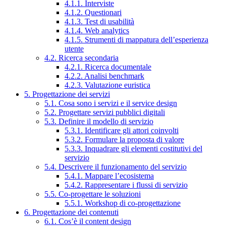
4.1.1. Interviste
4.1.2. Questionari
4.1.3. Test di usabilità
4.1.4. Web analytics
4.1.5. Strumenti di mappatura dell’esperienza
utente
4.2. Ricerca secondaria
4.2.1. Ricerca documentale
4.2.2. Analisi benchmark
4.2.3. Valutazione euristica
5. Progettazione dei servizi
5.1. Cosa sono i servizi e il service design
5.2. Progettare servizi pubblici digitali
5.3. Definire il modello di servizio
5.3.1. Identificare gli attori coinvolti
5.3.2. Formulare la proposta di valore
5.3.3. Inquadrare gli elementi costitutivi del
servizio
5.4. Descrivere il funzionamento del servizio
5.4.1. Mappare l’ecosistema
5.4.2. Rappresentare i flussi di servizio
5.5. Co-progettare le soluzioni
5.5.1. Workshop di co-progettazione
6. Progettazione dei contenuti
6.1. Cos’è il content design