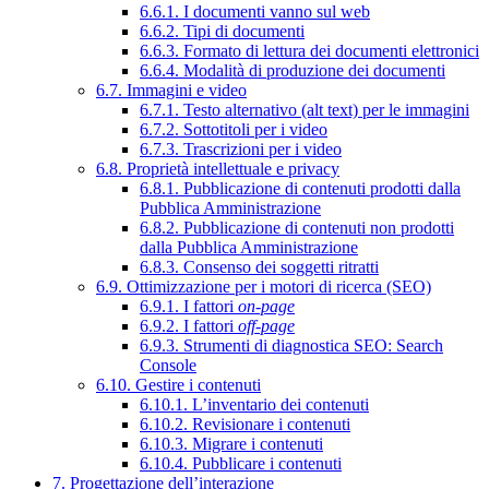
6.6.1. I documenti vanno sul web
6.6.2. Tipi di documenti
6.6.3. Formato di lettura dei documenti elettronici
6.6.4. Modalità di produzione dei documenti
6.7. Immagini e video
6.7.1. Testo alternativo (alt text) per le immagini
6.7.2. Sottotitoli per i video
6.7.3. Trascrizioni per i video
6.8. Proprietà intellettuale e privacy
6.8.1. Pubblicazione di contenuti prodotti dalla
Pubblica Amministrazione
6.8.2. Pubblicazione di contenuti non prodotti
dalla Pubblica Amministrazione
6.8.3. Consenso dei soggetti ritratti
6.9. Ottimizzazione per i motori di ricerca (SEO)
6.9.1. I fattori
on-page
6.9.2. I fattori
off-page
6.9.3. Strumenti di diagnostica SEO: Search
Console
6.10. Gestire i contenuti
6.10.1. L’inventario dei contenuti
6.10.2. Revisionare i contenuti
6.10.3. Migrare i contenuti
6.10.4. Pubblicare i contenuti
7. Progettazione dell’interazione