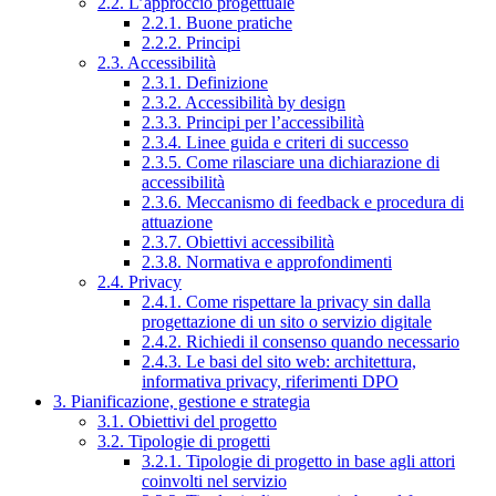
2.2. L’approccio progettuale
2.2.1. Buone pratiche
2.2.2. Principi
2.3. Accessibilità
2.3.1. Definizione
2.3.2. Accessibilità by design
2.3.3. Principi per l’accessibilità
2.3.4. Linee guida e criteri di successo
2.3.5. Come rilasciare una dichiarazione di
accessibilità
2.3.6. Meccanismo di feedback e procedura di
attuazione
2.3.7. Obiettivi accessibilità
2.3.8. Normativa e approfondimenti
2.4. Privacy
2.4.1. Come rispettare la privacy sin dalla
progettazione di un sito o servizio digitale
2.4.2. Richiedi il consenso quando necessario
2.4.3. Le basi del sito web: architettura,
informativa privacy, riferimenti DPO
3. Pianificazione, gestione e strategia
3.1. Obiettivi del progetto
3.2. Tipologie di progetti
3.2.1. Tipologie di progetto in base agli attori
coinvolti nel servizio