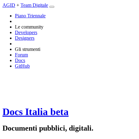
AGID
+
Team Digitale
Piano Triennale
Le community
Developers
Designers
Gli strumenti
Forum
Docs
GitHub
Docs Italia
beta
Documenti pubblici, digitali.