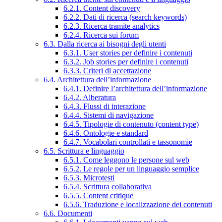
6.2.1. Content discovery
6.2.2. Dati di ricerca (search keywords)
6.2.3. Ricerca tramite analytics
6.2.4. Ricerca sui forum
6.3. Dalla ricerca ai bisogni degli utenti
6.3.1. User stories per definire i contenuti
6.3.2. Job stories per definire i contenuti
6.3.3. Criteri di accettazione
6.4. Architettura dell’informazione
6.4.1. Definire l’architettura dell’informazione
6.4.2. Alberatura
6.4.3. Flussi di interazione
6.4.4. Sistemi di navigazione
6.4.5. Tipologie di contenuto (content type)
6.4.6. Ontologie e standard
6.4.7. Vocabolari controllati e tassonomie
6.5. Scrittura e linguaggio
6.5.1. Come leggono le persone sul web
6.5.2. Le regole per un linguaggio semplice
6.5.3. Microtesti
6.5.4. Scrittura collaborativa
6.5.5. Content critique
6.5.6. Traduzione e localizzazione dei contenuti
6.6. Documenti