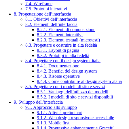
7.4. Wireframe
7.5. Prototipi interattivi
8. Progettazione dell’interfaccia
8.1. Obiettivi dell’interfaccia
8.2. Elementi dell’interfaccia
8.2.1. Elementi di composizione
8.2.2. Elementi interattivi
8.2.3. Elementi testuali (microtesti)
8.3. Progettare e costruire in alta fedeltà
8.3.1. Layout di pagina
8.3.2. Prototipi in alta fedeltà
8.4. Progettare con il design system .italia
8.4.1. Documentazione
8.4.2. Benefici del design system
8.4.3. Risorse operative
8.4.4. Come contribuire al design system .italia
8.5. Progettare con i modelli di sito e servizi
8.5.1. Vantaggi dell’utilizzo dei modelli
8.5.2. I modelli di sito e servizi disponibili
9. Sviluppo dell’interfaccia
9.1. Approccio allo sviluppo
9.1.1. Attività preliminari
9.1.2. Web design responsivo e accessibile
9.1.3. Mobile first
9.1.4. Progressive enhancement e Graceful