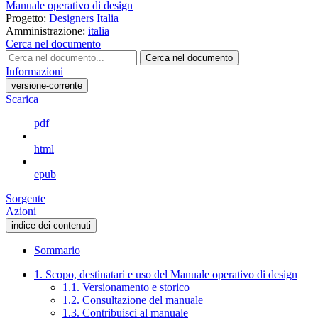
Manuale operativo di design
Progetto:
Designers Italia
Amministrazione:
italia
Cerca nel documento
Cerca nel documento
Informazioni
versione-corrente
Scarica
pdf
html
epub
Sorgente
Azioni
indice dei contenuti
Sommario
1. Scopo, destinatari e uso del Manuale operativo di design
1.1. Versionamento e storico
1.2. Consultazione del manuale
1.3. Contribuisci al manuale