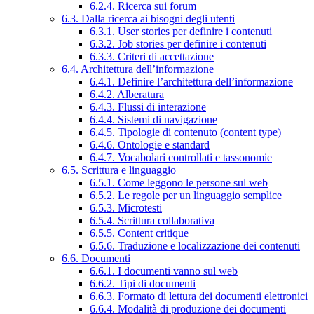
6.2.4. Ricerca sui forum
6.3. Dalla ricerca ai bisogni degli utenti
6.3.1. User stories per definire i contenuti
6.3.2. Job stories per definire i contenuti
6.3.3. Criteri di accettazione
6.4. Architettura dell’informazione
6.4.1. Definire l’architettura dell’informazione
6.4.2. Alberatura
6.4.3. Flussi di interazione
6.4.4. Sistemi di navigazione
6.4.5. Tipologie di contenuto (content type)
6.4.6. Ontologie e standard
6.4.7. Vocabolari controllati e tassonomie
6.5. Scrittura e linguaggio
6.5.1. Come leggono le persone sul web
6.5.2. Le regole per un linguaggio semplice
6.5.3. Microtesti
6.5.4. Scrittura collaborativa
6.5.5. Content critique
6.5.6. Traduzione e localizzazione dei contenuti
6.6. Documenti
6.6.1. I documenti vanno sul web
6.6.2. Tipi di documenti
6.6.3. Formato di lettura dei documenti elettronici
6.6.4. Modalità di produzione dei documenti