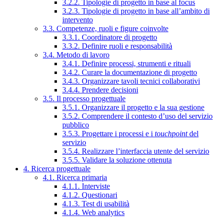
3.2.2. Tipologie di progetto in base al focus
3.2.3. Tipologie di progetto in base all’ambito di
intervento
3.3. Competenze, ruoli e figure coinvolte
3.3.1. Coordinatore di progetto
3.3.2. Definire ruoli e responsabilità
3.4. Metodo di lavoro
3.4.1. Definire processi, strumenti e rituali
3.4.2. Curare la documentazione di progetto
3.4.3. Organizzare tavoli tecnici collaborativi
3.4.4. Prendere decisioni
3.5. Il processo progettuale
3.5.1. Organizzare il progetto e la sua gestione
3.5.2. Comprendere il contesto d’uso del servizio
pubblico
3.5.3. Progettare i processi e i
touchpoint
del
servizio
3.5.4. Realizzare l’interfaccia utente del servizio
3.5.5. Validare la soluzione ottenuta
4. Ricerca progettuale
4.1. Ricerca primaria
4.1.1. Interviste
4.1.2. Questionari
4.1.3. Test di usabilità
4.1.4. Web analytics