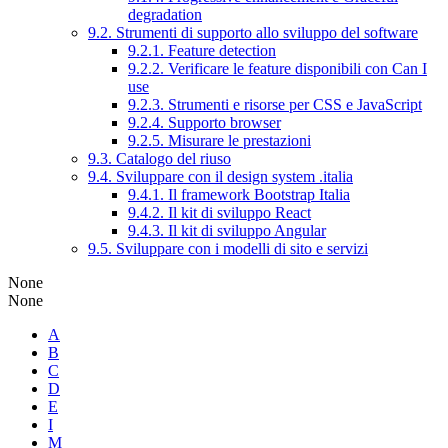
degradation
9.2. Strumenti di supporto allo sviluppo del software
9.2.1. Feature detection
9.2.2. Verificare le feature disponibili con Can I
use
9.2.3. Strumenti e risorse per CSS e JavaScript
9.2.4. Supporto browser
9.2.5. Misurare le prestazioni
9.3. Catalogo del riuso
9.4. Sviluppare con il design system .italia
9.4.1. Il framework Bootstrap Italia
9.4.2. Il kit di sviluppo React
9.4.3. Il kit di sviluppo Angular
9.5. Sviluppare con i modelli di sito e servizi
None
None
A
B
C
D
E
I
M