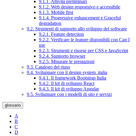
9.1.1. Attività preliminari
9.1.2. Web design responsivo e accessibile
9.1.3. Mobile first
9.1.4. Progressive enhancement e Graceful
degradation
9.2. Strumenti di supporto allo sviluppo del software
9.2.1. Feature detection
9.2.2. Verificare le feature disponibili con Can I
use
9.2.3. Strumenti e risorse per CSS e JavaScript
9.2.4. Supporto browser
9.2.5. Misurare le prestazioni
9.3. Catalogo del riuso
9.4. Sviluppare con il design system .italia
9.4.1. Il framework Bootstrap Italia
9.4.2. Il kit di sviluppo React
9.4.3. Il kit di sviluppo Angular
9.5. Sviluppare con i modelli di sito e servizi
glossario
A
B
C
D