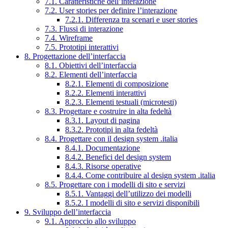
7.1. Caratteristiche dell’interazione
7.2. User stories per definire l’interazione
7.2.1. Differenza tra scenari e user stories
7.3. Flussi di interazione
7.4. Wireframe
7.5. Prototipi interattivi
8. Progettazione dell’interfaccia
8.1. Obiettivi dell’interfaccia
8.2. Elementi dell’interfaccia
8.2.1. Elementi di composizione
8.2.2. Elementi interattivi
8.2.3. Elementi testuali (microtesti)
8.3. Progettare e costruire in alta fedeltà
8.3.1. Layout di pagina
8.3.2. Prototipi in alta fedeltà
8.4. Progettare con il design system .italia
8.4.1. Documentazione
8.4.2. Benefici del design system
8.4.3. Risorse operative
8.4.4. Come contribuire al design system .italia
8.5. Progettare con i modelli di sito e servizi
8.5.1. Vantaggi dell’utilizzo dei modelli
8.5.2. I modelli di sito e servizi disponibili
9. Sviluppo dell’interfaccia
9.1. Approccio allo sviluppo