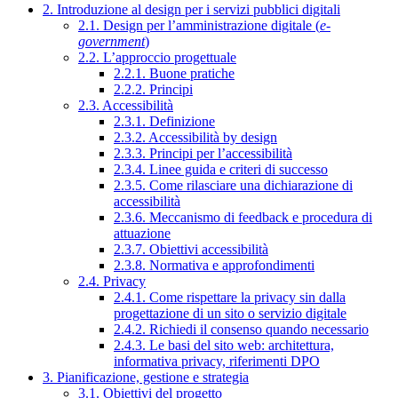
2. Introduzione al design per i servizi pubblici digitali
2.1. Design per l’amministrazione digitale (
e-
government
)
2.2. L’approccio progettuale
2.2.1. Buone pratiche
2.2.2. Principi
2.3. Accessibilità
2.3.1. Definizione
2.3.2. Accessibilità by design
2.3.3. Principi per l’accessibilità
2.3.4. Linee guida e criteri di successo
2.3.5. Come rilasciare una dichiarazione di
accessibilità
2.3.6. Meccanismo di feedback e procedura di
attuazione
2.3.7. Obiettivi accessibilità
2.3.8. Normativa e approfondimenti
2.4. Privacy
2.4.1. Come rispettare la privacy sin dalla
progettazione di un sito o servizio digitale
2.4.2. Richiedi il consenso quando necessario
2.4.3. Le basi del sito web: architettura,
informativa privacy, riferimenti DPO
3. Pianificazione, gestione e strategia
3.1. Obiettivi del progetto