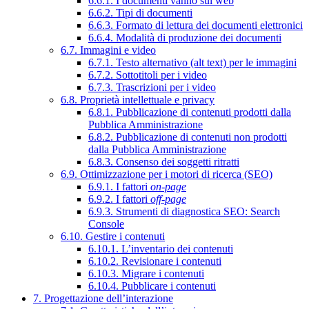
6.6.1. I documenti vanno sul web
6.6.2. Tipi di documenti
6.6.3. Formato di lettura dei documenti elettronici
6.6.4. Modalità di produzione dei documenti
6.7. Immagini e video
6.7.1. Testo alternativo (alt text) per le immagini
6.7.2. Sottotitoli per i video
6.7.3. Trascrizioni per i video
6.8. Proprietà intellettuale e privacy
6.8.1. Pubblicazione di contenuti prodotti dalla
Pubblica Amministrazione
6.8.2. Pubblicazione di contenuti non prodotti
dalla Pubblica Amministrazione
6.8.3. Consenso dei soggetti ritratti
6.9. Ottimizzazione per i motori di ricerca (SEO)
6.9.1. I fattori
on-page
6.9.2. I fattori
off-page
6.9.3. Strumenti di diagnostica SEO: Search
Console
6.10. Gestire i contenuti
6.10.1. L’inventario dei contenuti
6.10.2. Revisionare i contenuti
6.10.3. Migrare i contenuti
6.10.4. Pubblicare i contenuti
7. Progettazione dell’interazione