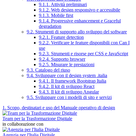
9.1.1. Attività preliminari
9.1.2. Web design responsivo e accessibile
9.1.3. Mobile first
9.1.4. Progressive enhancement e Graceful
degradation
9.2. Strumenti di supporto allo sviluppo del software
9.2.1. Feature detection
9.2.2. Verificare le feature disponibili con Can I
use
9.2.3. Strumenti e risorse per CSS e JavaScript
9.2.4. Supporto browser
9.2.5. Misurare le prestazioni
9.3. Catalogo del riuso
9.4. Sviluppare con il design system .italia
9.4.1. Il framework Bootstrap Italia
9.4.2. Il kit di sviluppo React
9.4.3. Il kit di sviluppo Angular
9.5. Sviluppare con i modelli di sito e servizi
1. Scopo, destinatari e uso del Manuale operativo di design
Team per la Trasformazione Digitale
in collaborazione con
Agenzia per l'Italia Digitale