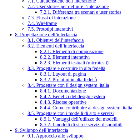
7.1. Caratteristiche dell’interazione
7.2. User stories per definire l’interazione
7.2.1. Differenza tra scenari e user stories
7.3. Flussi di interazione
7.4. Wireframe
7.5. Prototipi interattivi
8. Progettazione dell’interfaccia
8.1. Obiettivi dell’interfaccia
8.2. Elementi dell’interfaccia
8.2.1. Elementi di composizione
8.2.2. Elementi interattivi
8.2.3. Elementi testuali (microtesti)
8.3. Progettare e costruire in alta fedeltà
8.3.1. Layout di pagina
8.3.2. Prototipi in alta fedeltà
8.4. Progettare con il design system .italia
8.4.1. Documentazione
8.4.2. Benefici del design system
8.4.3. Risorse operative
8.4.4. Come contribuire al design system .italia
8.5. Progettare con i modelli di sito e servizi
8.5.1. Vantaggi dell’utilizzo dei modelli
8.5.2. I modelli di sito e servizi disponibili
9. Sviluppo dell’interfaccia
9.1. Approccio allo sviluppo