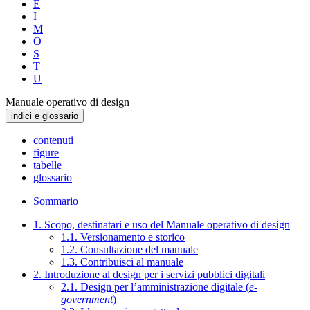
E
I
M
O
S
T
U
Manuale operativo di design
indici e glossario
contenuti
figure
tabelle
glossario
Sommario
1. Scopo, destinatari e uso del Manuale operativo di design
1.1. Versionamento e storico
1.2. Consultazione del manuale
1.3. Contribuisci al manuale
2. Introduzione al design per i servizi pubblici digitali
2.1. Design per l’amministrazione digitale (
e-
government
)