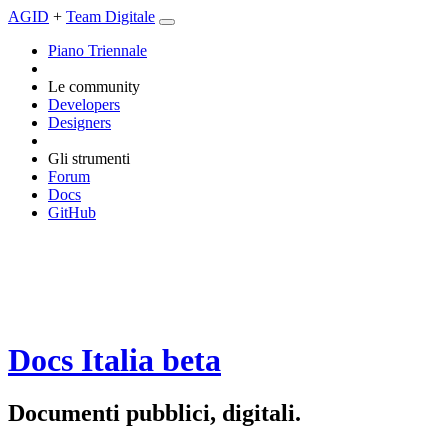
AGID
+
Team Digitale
Piano Triennale
Le community
Developers
Designers
Gli strumenti
Forum
Docs
GitHub
Docs Italia
beta
Documenti pubblici, digitali.