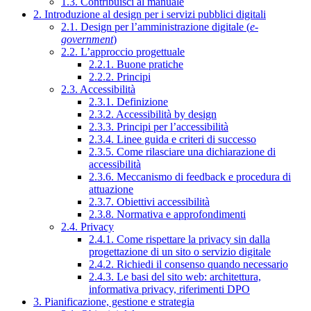
1.3. Contribuisci al manuale
2. Introduzione al design per i servizi pubblici digitali
2.1. Design per l’amministrazione digitale (
e-
government
)
2.2. L’approccio progettuale
2.2.1. Buone pratiche
2.2.2. Principi
2.3. Accessibilità
2.3.1. Definizione
2.3.2. Accessibilità by design
2.3.3. Principi per l’accessibilità
2.3.4. Linee guida e criteri di successo
2.3.5. Come rilasciare una dichiarazione di
accessibilità
2.3.6. Meccanismo di feedback e procedura di
attuazione
2.3.7. Obiettivi accessibilità
2.3.8. Normativa e approfondimenti
2.4. Privacy
2.4.1. Come rispettare la privacy sin dalla
progettazione di un sito o servizio digitale
2.4.2. Richiedi il consenso quando necessario
2.4.3. Le basi del sito web: architettura,
informativa privacy, riferimenti DPO
3. Pianificazione, gestione e strategia