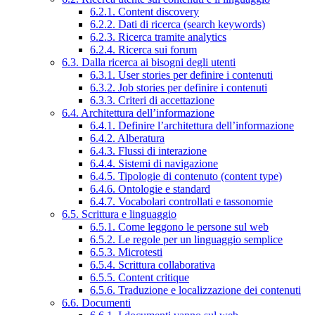
6.2.1. Content discovery
6.2.2. Dati di ricerca (search keywords)
6.2.3. Ricerca tramite analytics
6.2.4. Ricerca sui forum
6.3. Dalla ricerca ai bisogni degli utenti
6.3.1. User stories per definire i contenuti
6.3.2. Job stories per definire i contenuti
6.3.3. Criteri di accettazione
6.4. Architettura dell’informazione
6.4.1. Definire l’architettura dell’informazione
6.4.2. Alberatura
6.4.3. Flussi di interazione
6.4.4. Sistemi di navigazione
6.4.5. Tipologie di contenuto (content type)
6.4.6. Ontologie e standard
6.4.7. Vocabolari controllati e tassonomie
6.5. Scrittura e linguaggio
6.5.1. Come leggono le persone sul web
6.5.2. Le regole per un linguaggio semplice
6.5.3. Microtesti
6.5.4. Scrittura collaborativa
6.5.5. Content critique
6.5.6. Traduzione e localizzazione dei contenuti
6.6. Documenti