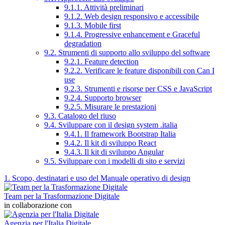
9.1.1. Attività preliminari
9.1.2. Web design responsivo e accessibile
9.1.3. Mobile first
9.1.4. Progressive enhancement e Graceful
degradation
9.2. Strumenti di supporto allo sviluppo del software
9.2.1. Feature detection
9.2.2. Verificare le feature disponibili con Can I
use
9.2.3. Strumenti e risorse per CSS e JavaScript
9.2.4. Supporto browser
9.2.5. Misurare le prestazioni
9.3. Catalogo del riuso
9.4. Sviluppare con il design system .italia
9.4.1. Il framework Bootstrap Italia
9.4.2. Il kit di sviluppo React
9.4.3. Il kit di sviluppo Angular
9.5. Sviluppare con i modelli di sito e servizi
1. Scopo, destinatari e uso del Manuale operativo di design
Team per la Trasformazione Digitale
in collaborazione con
Agenzia per l'Italia Digitale