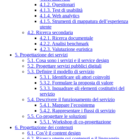
4.1.2. Questionari
4.1.3. Test di usabilità
4.1.4. Web analytics
4.1.5. Strumenti di mappatura dell’esperienza
utente
4.2. Ricerca secondaria
4.2.1. Ricerca documentale
4.2.2. Analisi benchmark
4.2.3. Valutazione euristica
5. Progettazione dei servizi
5.1. Cosa sono i servizi e il service design
5.2. Progettare servizi pubblici digitali
5.3. Definire il modello di servizio
5.3.1. Identificare gli attori coinvolti
5.3.2. Formulare la proposta di valore
5.3.3. Inquadrare gli elementi costitutivi del
servizio
5.4. Descrivere il funzionamento del servizio
5.4.1. Mappare l’ecosistema
5.4.2. Rappresentare i flussi di servizio
5.5. Co-progettare le soluzioni
5.5.1. Workshop di co-progettazione
6. Progettazione dei contenuti
6.1. Cos’è il content design
6.2. Ricerca utente sui contenuti e il linguaggio