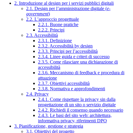
2. Introduzione al design per i servizi pubblici digitali
2.1. Design per l’amministrazione digitale (
e-
government
)
2.2. L’approccio progettuale
2.2.1. Buone pratiche
2.2.2. Principi
2.3. Accessibilità
2.3.1. Definizione
2.3.2. Accessibilità by design
2.3.3. Principi per l’accessibilità
2.3.4. Linee guida e criteri di successo
2.3.5. Come rilasciare una dichiarazione di
accessibilità
2.3.6. Meccanismo di feedback e procedura di
attuazione
2.3.7. Obiettivi accessibilità
2.3.8. Normativa e approfondimenti
2.4. Privacy
2.4.1. Come rispettare la privacy sin dalla
progettazione di un sito o servizio digitale
2.4.2. Richiedi il consenso quando necessario
2.4.3. Le basi del sito web: architettura,
informativa privacy, riferimenti DPO
3. Pianificazione, gestione e strategia
3.1. Obiettivi del progetto