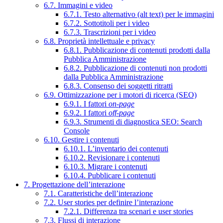
6.7. Immagini e video
6.7.1. Testo alternativo (alt text) per le immagini
6.7.2. Sottotitoli per i video
6.7.3. Trascrizioni per i video
6.8. Proprietà intellettuale e privacy
6.8.1. Pubblicazione di contenuti prodotti dalla
Pubblica Amministrazione
6.8.2. Pubblicazione di contenuti non prodotti
dalla Pubblica Amministrazione
6.8.3. Consenso dei soggetti ritratti
6.9. Ottimizzazione per i motori di ricerca (SEO)
6.9.1. I fattori
on-page
6.9.2. I fattori
off-page
6.9.3. Strumenti di diagnostica SEO: Search
Console
6.10. Gestire i contenuti
6.10.1. L’inventario dei contenuti
6.10.2. Revisionare i contenuti
6.10.3. Migrare i contenuti
6.10.4. Pubblicare i contenuti
7. Progettazione dell’interazione
7.1. Caratteristiche dell’interazione
7.2. User stories per definire l’interazione
7.2.1. Differenza tra scenari e user stories
7.3. Flussi di interazione