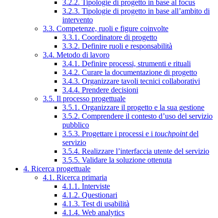
3.2.2. Tipologie di progetto in base al focus
3.2.3. Tipologie di progetto in base all’ambito di
intervento
3.3. Competenze, ruoli e figure coinvolte
3.3.1. Coordinatore di progetto
3.3.2. Definire ruoli e responsabilità
3.4. Metodo di lavoro
3.4.1. Definire processi, strumenti e rituali
3.4.2. Curare la documentazione di progetto
3.4.3. Organizzare tavoli tecnici collaborativi
3.4.4. Prendere decisioni
3.5. Il processo progettuale
3.5.1. Organizzare il progetto e la sua gestione
3.5.2. Comprendere il contesto d’uso del servizio
pubblico
3.5.3. Progettare i processi e i
touchpoint
del
servizio
3.5.4. Realizzare l’interfaccia utente del servizio
3.5.5. Validare la soluzione ottenuta
4. Ricerca progettuale
4.1. Ricerca primaria
4.1.1. Interviste
4.1.2. Questionari
4.1.3. Test di usabilità
4.1.4. Web analytics