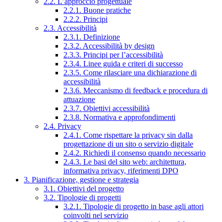
2.2. L’approccio progettuale
2.2.1. Buone pratiche
2.2.2. Principi
2.3. Accessibilità
2.3.1. Definizione
2.3.2. Accessibilità by design
2.3.3. Principi per l’accessibilità
2.3.4. Linee guida e criteri di successo
2.3.5. Come rilasciare una dichiarazione di
accessibilità
2.3.6. Meccanismo di feedback e procedura di
attuazione
2.3.7. Obiettivi accessibilità
2.3.8. Normativa e approfondimenti
2.4. Privacy
2.4.1. Come rispettare la privacy sin dalla
progettazione di un sito o servizio digitale
2.4.2. Richiedi il consenso quando necessario
2.4.3. Le basi del sito web: architettura,
informativa privacy, riferimenti DPO
3. Pianificazione, gestione e strategia
3.1. Obiettivi del progetto
3.2. Tipologie di progetti
3.2.1. Tipologie di progetto in base agli attori
coinvolti nel servizio