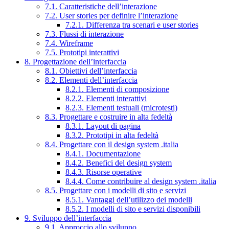
7.1. Caratteristiche dell’interazione
7.2. User stories per definire l’interazione
7.2.1. Differenza tra scenari e user stories
7.3. Flussi di interazione
7.4. Wireframe
7.5. Prototipi interattivi
8. Progettazione dell’interfaccia
8.1. Obiettivi dell’interfaccia
8.2. Elementi dell’interfaccia
8.2.1. Elementi di composizione
8.2.2. Elementi interattivi
8.2.3. Elementi testuali (microtesti)
8.3. Progettare e costruire in alta fedeltà
8.3.1. Layout di pagina
8.3.2. Prototipi in alta fedeltà
8.4. Progettare con il design system .italia
8.4.1. Documentazione
8.4.2. Benefici del design system
8.4.3. Risorse operative
8.4.4. Come contribuire al design system .italia
8.5. Progettare con i modelli di sito e servizi
8.5.1. Vantaggi dell’utilizzo dei modelli
8.5.2. I modelli di sito e servizi disponibili
9. Sviluppo dell’interfaccia
9.1. Approccio allo sviluppo