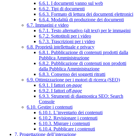
6.6.1. I documenti vanno sul web
6.6.2. Tipi di documenti
6.6.3. Formato di lettura dei documenti elettronici
6.6.4. Modalità di produzione dei documenti
6.7. Immagini e video
6.7.1. Testo alternativo (alt text) per le immagini
6.7.2. Sottotitoli per i video
6.7.3. Trascrizioni per i video
6.8. Proprietà intellettuale e privacy
6.8.1. Pubblicazione di contenuti prodotti dalla
Pubblica Amministrazione
6.8.2. Pubblicazione di contenuti non prodotti
dalla Pubblica Amministrazione
6.8.3. Consenso dei soggetti ritratti
6.9. Ottimizzazione per i motori di ricerca (SEO)
6.9.1. I fattori
on-page
6.9.2. I fattori
off-page
6.9.3. Strumenti di diagnostica SEO: Search
Console
6.10. Gestire i contenuti
6.10.1. L’inventario dei contenuti
6.10.2. Revisionare i contenuti
6.10.3. Migrare i contenuti
6.10.4. Pubblicare i contenuti
7. Progettazione dell’interazione