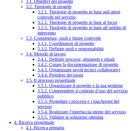
3.1. Obiettivi del progetto
3.2. Tipologie di progetti
3.2.1. Tipologie di progetto in base agli attori
coinvolti nel servizio
3.2.2. Tipologie di progetto in base al focus
3.2.3. Tipologie di progetto in base all’ambito di
intervento
3.3. Competenze, ruoli e figure coinvolte
3.3.1. Coordinatore di progetto
3.3.2. Definire ruoli e responsabilità
3.4. Metodo di lavoro
3.4.1. Definire processi, strumenti e rituali
3.4.2. Curare la documentazione di progetto
3.4.3. Organizzare tavoli tecnici collaborativi
3.4.4. Prendere decisioni
3.5. Il processo progettuale
3.5.1. Organizzare il progetto e la sua gestione
3.5.2. Comprendere il contesto d’uso del servizio
pubblico
3.5.3. Progettare i processi e i
touchpoint
del
servizio
3.5.4. Realizzare l’interfaccia utente del servizio
3.5.5. Validare la soluzione ottenuta
4. Ricerca progettuale
4.1. Ricerca primaria