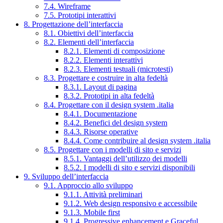
7.4. Wireframe
7.5. Prototipi interattivi
8. Progettazione dell’interfaccia
8.1. Obiettivi dell’interfaccia
8.2. Elementi dell’interfaccia
8.2.1. Elementi di composizione
8.2.2. Elementi interattivi
8.2.3. Elementi testuali (microtesti)
8.3. Progettare e costruire in alta fedeltà
8.3.1. Layout di pagina
8.3.2. Prototipi in alta fedeltà
8.4. Progettare con il design system .italia
8.4.1. Documentazione
8.4.2. Benefici del design system
8.4.3. Risorse operative
8.4.4. Come contribuire al design system .italia
8.5. Progettare con i modelli di sito e servizi
8.5.1. Vantaggi dell’utilizzo dei modelli
8.5.2. I modelli di sito e servizi disponibili
9. Sviluppo dell’interfaccia
9.1. Approccio allo sviluppo
9.1.1. Attività preliminari
9.1.2. Web design responsivo e accessibile
9.1.3. Mobile first
9.1.4. Progressive enhancement e Graceful