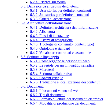
6.2.4. Ricerca sui forum
6.3. Dalla ricerca ai bisogni degli utenti
6.3.1. User stories per definire i contenuti
6.3.2. Job stories per definire i contenuti
6.3.3. Criteri di accettazione
6.4. Architettura dell’informazione
6.4.1. Definire l’architettura dell’informazione
6.4.2. Alberatura
6.4.3. Flussi di interazione
6.4.4. Sistemi di navigazione
6.4.5. Tipologie di contenuto (content type)
6.4.6. Ontologie e standard
6.4.7. Vocabolari controllati e tassonomie
6.5. Scrittura e linguaggio
6.5.1. Come leggono le persone sul web
6.5.2. Le regole per un linguaggio semplice
6.5.3. Microtesti
6.5.4. Scrittura collaborativa
6.5.5. Content critique
6.5.6. Traduzione e localizzazione dei contenuti
6.6. Documenti
6.6.1. I documenti vanno sul web
6.6.2. Tipi di documenti
6.6.3. Formato di lettura dei documenti elettronici
6.6.4. Modalità di produzione dei documenti