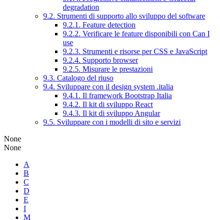
degradation
9.2. Strumenti di supporto allo sviluppo del software
9.2.1. Feature detection
9.2.2. Verificare le feature disponibili con Can I
use
9.2.3. Strumenti e risorse per CSS e JavaScript
9.2.4. Supporto browser
9.2.5. Misurare le prestazioni
9.3. Catalogo del riuso
9.4. Sviluppare con il design system .italia
9.4.1. Il framework Bootstrap Italia
9.4.2. Il kit di sviluppo React
9.4.3. Il kit di sviluppo Angular
9.5. Sviluppare con i modelli di sito e servizi
None
None
A
B
C
D
E
I
M