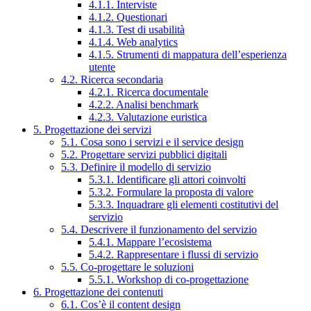
4.1.1. Interviste
4.1.2. Questionari
4.1.3. Test di usabilità
4.1.4. Web analytics
4.1.5. Strumenti di mappatura dell’esperienza
utente
4.2. Ricerca secondaria
4.2.1. Ricerca documentale
4.2.2. Analisi benchmark
4.2.3. Valutazione euristica
5. Progettazione dei servizi
5.1. Cosa sono i servizi e il service design
5.2. Progettare servizi pubblici digitali
5.3. Definire il modello di servizio
5.3.1. Identificare gli attori coinvolti
5.3.2. Formulare la proposta di valore
5.3.3. Inquadrare gli elementi costitutivi del
servizio
5.4. Descrivere il funzionamento del servizio
5.4.1. Mappare l’ecosistema
5.4.2. Rappresentare i flussi di servizio
5.5. Co-progettare le soluzioni
5.5.1. Workshop di co-progettazione
6. Progettazione dei contenuti
6.1. Cos’è il content design