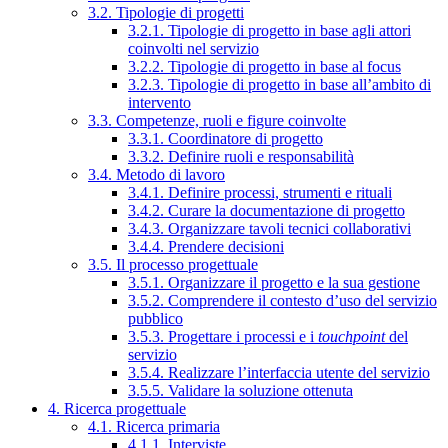
3.2. Tipologie di progetti
3.2.1. Tipologie di progetto in base agli attori
coinvolti nel servizio
3.2.2. Tipologie di progetto in base al focus
3.2.3. Tipologie di progetto in base all’ambito di
intervento
3.3. Competenze, ruoli e figure coinvolte
3.3.1. Coordinatore di progetto
3.3.2. Definire ruoli e responsabilità
3.4. Metodo di lavoro
3.4.1. Definire processi, strumenti e rituali
3.4.2. Curare la documentazione di progetto
3.4.3. Organizzare tavoli tecnici collaborativi
3.4.4. Prendere decisioni
3.5. Il processo progettuale
3.5.1. Organizzare il progetto e la sua gestione
3.5.2. Comprendere il contesto d’uso del servizio
pubblico
3.5.3. Progettare i processi e i
touchpoint
del
servizio
3.5.4. Realizzare l’interfaccia utente del servizio
3.5.5. Validare la soluzione ottenuta
4. Ricerca progettuale
4.1. Ricerca primaria
4.1.1. Interviste