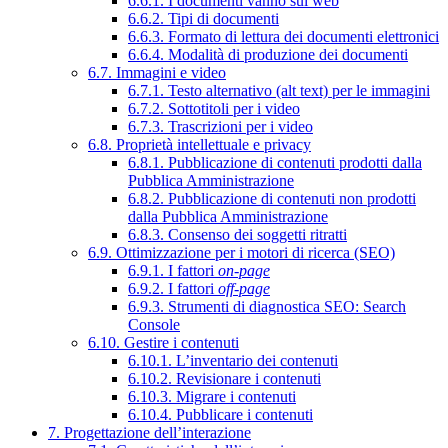
6.6.1. I documenti vanno sul web
6.6.2. Tipi di documenti
6.6.3. Formato di lettura dei documenti elettronici
6.6.4. Modalità di produzione dei documenti
6.7. Immagini e video
6.7.1. Testo alternativo (alt text) per le immagini
6.7.2. Sottotitoli per i video
6.7.3. Trascrizioni per i video
6.8. Proprietà intellettuale e privacy
6.8.1. Pubblicazione di contenuti prodotti dalla
Pubblica Amministrazione
6.8.2. Pubblicazione di contenuti non prodotti
dalla Pubblica Amministrazione
6.8.3. Consenso dei soggetti ritratti
6.9. Ottimizzazione per i motori di ricerca (SEO)
6.9.1. I fattori
on-page
6.9.2. I fattori
off-page
6.9.3. Strumenti di diagnostica SEO: Search
Console
6.10. Gestire i contenuti
6.10.1. L’inventario dei contenuti
6.10.2. Revisionare i contenuti
6.10.3. Migrare i contenuti
6.10.4. Pubblicare i contenuti
7. Progettazione dell’interazione