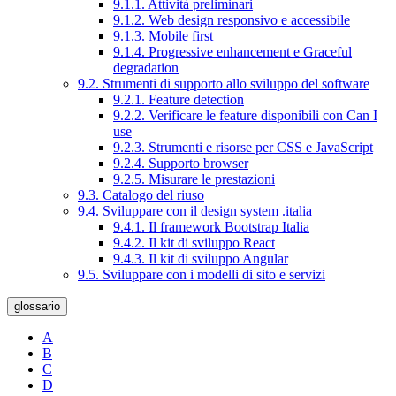
9.1.1. Attività preliminari
9.1.2. Web design responsivo e accessibile
9.1.3. Mobile first
9.1.4. Progressive enhancement e Graceful
degradation
9.2. Strumenti di supporto allo sviluppo del software
9.2.1. Feature detection
9.2.2. Verificare le feature disponibili con Can I
use
9.2.3. Strumenti e risorse per CSS e JavaScript
9.2.4. Supporto browser
9.2.5. Misurare le prestazioni
9.3. Catalogo del riuso
9.4. Sviluppare con il design system .italia
9.4.1. Il framework Bootstrap Italia
9.4.2. Il kit di sviluppo React
9.4.3. Il kit di sviluppo Angular
9.5. Sviluppare con i modelli di sito e servizi
glossario
A
B
C
D