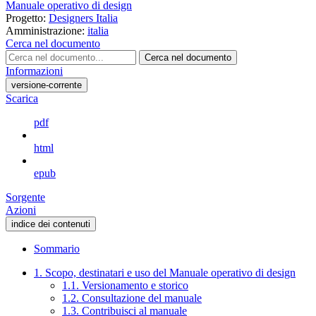
Manuale operativo di design
Progetto:
Designers Italia
Amministrazione:
italia
Cerca nel documento
Cerca nel documento
Informazioni
versione-corrente
Scarica
pdf
html
epub
Sorgente
Azioni
indice dei contenuti
Sommario
1. Scopo, destinatari e uso del Manuale operativo di design
1.1. Versionamento e storico
1.2. Consultazione del manuale
1.3. Contribuisci al manuale