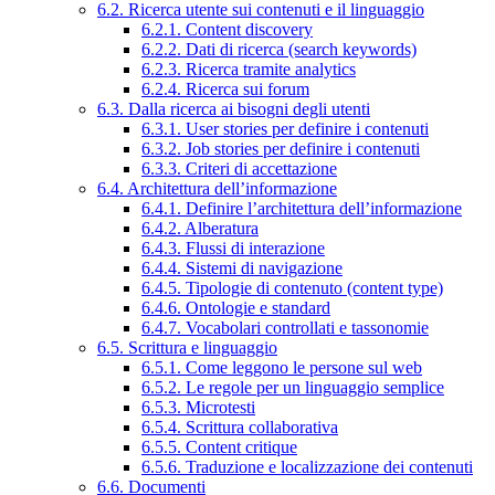
6.2. Ricerca utente sui contenuti e il linguaggio
6.2.1. Content discovery
6.2.2. Dati di ricerca (search keywords)
6.2.3. Ricerca tramite analytics
6.2.4. Ricerca sui forum
6.3. Dalla ricerca ai bisogni degli utenti
6.3.1. User stories per definire i contenuti
6.3.2. Job stories per definire i contenuti
6.3.3. Criteri di accettazione
6.4. Architettura dell’informazione
6.4.1. Definire l’architettura dell’informazione
6.4.2. Alberatura
6.4.3. Flussi di interazione
6.4.4. Sistemi di navigazione
6.4.5. Tipologie di contenuto (content type)
6.4.6. Ontologie e standard
6.4.7. Vocabolari controllati e tassonomie
6.5. Scrittura e linguaggio
6.5.1. Come leggono le persone sul web
6.5.2. Le regole per un linguaggio semplice
6.5.3. Microtesti
6.5.4. Scrittura collaborativa
6.5.5. Content critique
6.5.6. Traduzione e localizzazione dei contenuti
6.6. Documenti