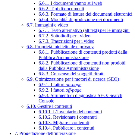
6.6.1. I documenti vanno sul web
6.6.2. Tipi di documenti
6.6.3. Formato di lettura dei documenti elettronici
6.6.4. Modalità di produzione dei documenti
6.7. Immagini e video
6.7.1. Testo alternativo (alt text) per le immagini
6.7.2. Sottotitoli per i video
6.7.3. Trascrizioni per i video
6.8. Proprietà intellettuale e privacy
6.8.1. Pubblicazione di contenuti prodotti dalla
Pubblica Amministrazione
6.8.2. Pubblicazione di contenuti non prodotti
dalla Pubblica Amministrazione
6.8.3. Consenso dei soggetti ritratti
6.9. Ottimizzazione per i motori di ricerca (SEO)
6.9.1. I fattori
on-page
6.9.2. I fattori
off-page
6.9.3. Strumenti di diagnostica SEO: Search
Console
6.10. Gestire i contenuti
6.10.1. L’inventario dei contenuti
6.10.2. Revisionare i contenuti
6.10.3. Migrare i contenuti
6.10.4. Pubblicare i contenuti
7. Progettazione dell’interazione