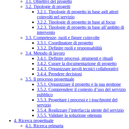
3.1. Obiettivi del progetto
3.2. Tipologie di progetti
3.2.1. Tipologie di progetto in base agli attori
coinvolti nel servizio
3.2.2. Tipologie di progetto in base al focus
3.2.3. Tipologie di progetto in base all’ambito di
intervento
3.3. Competenze, ruoli e figure coinvolte
3.3.1. Coordinatore di progetto
3.3.2. Definire ruoli e responsabilità
3.4. Metodo di lavoro
3.4.1. Definire processi, strumenti e rituali
3.4.2. Curare la documentazione di progetto
3.4.3. Organizzare tavoli tecnici collaborativi
3.4.4. Prendere decisioni
3.5. Il processo progettuale
3.5.1. Organizzare il progetto e la sua gestione
3.5.2. Comprendere il contesto d’uso del servizio
pubblico
3.5.3. Progettare i processi e i
touchpoint
del
servizio
3.5.4. Realizzare l’interfaccia utente del servizio
3.5.5. Validare la soluzione ottenuta
4. Ricerca progettuale
4.1. Ricerca primaria