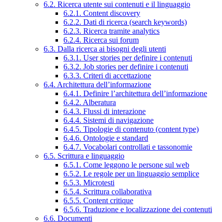
6.2. Ricerca utente sui contenuti e il linguaggio
6.2.1. Content discovery
6.2.2. Dati di ricerca (search keywords)
6.2.3. Ricerca tramite analytics
6.2.4. Ricerca sui forum
6.3. Dalla ricerca ai bisogni degli utenti
6.3.1. User stories per definire i contenuti
6.3.2. Job stories per definire i contenuti
6.3.3. Criteri di accettazione
6.4. Architettura dell’informazione
6.4.1. Definire l’architettura dell’informazione
6.4.2. Alberatura
6.4.3. Flussi di interazione
6.4.4. Sistemi di navigazione
6.4.5. Tipologie di contenuto (content type)
6.4.6. Ontologie e standard
6.4.7. Vocabolari controllati e tassonomie
6.5. Scrittura e linguaggio
6.5.1. Come leggono le persone sul web
6.5.2. Le regole per un linguaggio semplice
6.5.3. Microtesti
6.5.4. Scrittura collaborativa
6.5.5. Content critique
6.5.6. Traduzione e localizzazione dei contenuti
6.6. Documenti