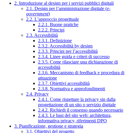
2. Introduzione al design per i servizi pubblici digitali
2.1. Design per l’amministrazione digitale (
e-
government
)
2.2. L’approccio progettuale
2.2.1. Buone pratiche
2.2.2. Principi
2.3. Accessibilità
2.3.1. Definizione
2.3.2. Accessibilità by design
2.3.3. Principi per l’accessibilità
2.3.4. Linee guida e criteri di successo
2.3.5. Come rilasciare una dichiarazione di
accessibilità
2.3.6. Meccanismo di feedback e procedura di
attuazione
2.3.7. Obiettivi accessibilità
2.3.8. Normativa e approfondimenti
2.4. Privacy
2.4.1. Come rispettare la privacy sin dalla
progettazione di un sito o servizio digitale
2.4.2. Richiedi il consenso quando necessario
2.4.3. Le basi del sito web: architettura,
informativa privacy, riferimenti DPO
3. Pianificazione, gestione e strategia
3.1. Obiettivi del progetto