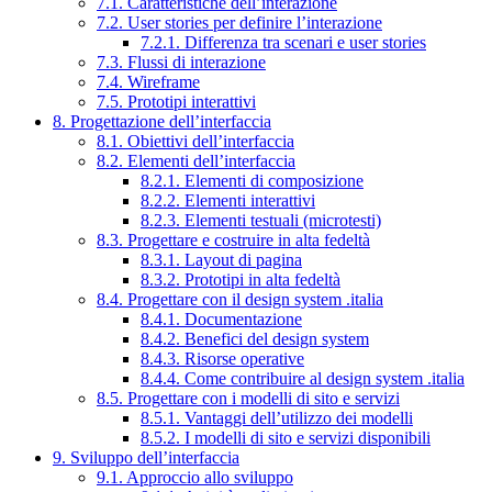
7.1. Caratteristiche dell’interazione
7.2. User stories per definire l’interazione
7.2.1. Differenza tra scenari e user stories
7.3. Flussi di interazione
7.4. Wireframe
7.5. Prototipi interattivi
8. Progettazione dell’interfaccia
8.1. Obiettivi dell’interfaccia
8.2. Elementi dell’interfaccia
8.2.1. Elementi di composizione
8.2.2. Elementi interattivi
8.2.3. Elementi testuali (microtesti)
8.3. Progettare e costruire in alta fedeltà
8.3.1. Layout di pagina
8.3.2. Prototipi in alta fedeltà
8.4. Progettare con il design system .italia
8.4.1. Documentazione
8.4.2. Benefici del design system
8.4.3. Risorse operative
8.4.4. Come contribuire al design system .italia
8.5. Progettare con i modelli di sito e servizi
8.5.1. Vantaggi dell’utilizzo dei modelli
8.5.2. I modelli di sito e servizi disponibili
9. Sviluppo dell’interfaccia
9.1. Approccio allo sviluppo