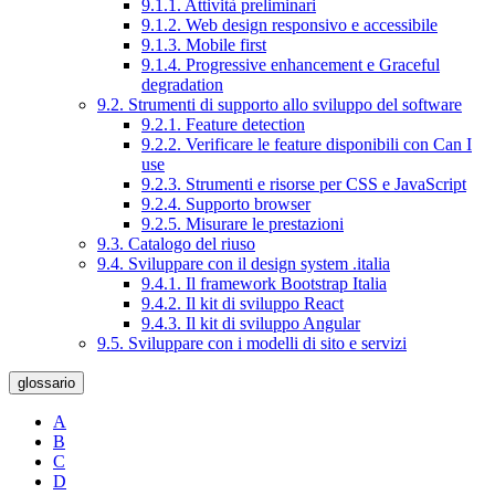
9.1.1. Attività preliminari
9.1.2. Web design responsivo e accessibile
9.1.3. Mobile first
9.1.4. Progressive enhancement e Graceful
degradation
9.2. Strumenti di supporto allo sviluppo del software
9.2.1. Feature detection
9.2.2. Verificare le feature disponibili con Can I
use
9.2.3. Strumenti e risorse per CSS e JavaScript
9.2.4. Supporto browser
9.2.5. Misurare le prestazioni
9.3. Catalogo del riuso
9.4. Sviluppare con il design system .italia
9.4.1. Il framework Bootstrap Italia
9.4.2. Il kit di sviluppo React
9.4.3. Il kit di sviluppo Angular
9.5. Sviluppare con i modelli di sito e servizi
glossario
A
B
C
D