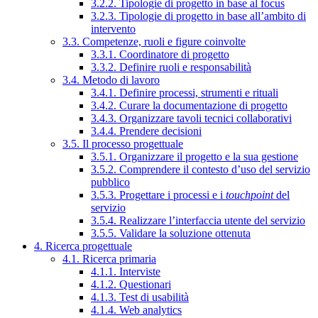
3.2.2. Tipologie di progetto in base al focus
3.2.3. Tipologie di progetto in base all’ambito di
intervento
3.3. Competenze, ruoli e figure coinvolte
3.3.1. Coordinatore di progetto
3.3.2. Definire ruoli e responsabilità
3.4. Metodo di lavoro
3.4.1. Definire processi, strumenti e rituali
3.4.2. Curare la documentazione di progetto
3.4.3. Organizzare tavoli tecnici collaborativi
3.4.4. Prendere decisioni
3.5. Il processo progettuale
3.5.1. Organizzare il progetto e la sua gestione
3.5.2. Comprendere il contesto d’uso del servizio
pubblico
3.5.3. Progettare i processi e i
touchpoint
del
servizio
3.5.4. Realizzare l’interfaccia utente del servizio
3.5.5. Validare la soluzione ottenuta
4. Ricerca progettuale
4.1. Ricerca primaria
4.1.1. Interviste
4.1.2. Questionari
4.1.3. Test di usabilità
4.1.4. Web analytics