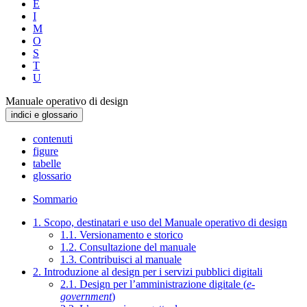
E
I
M
O
S
T
U
Manuale operativo di design
indici e glossario
contenuti
figure
tabelle
glossario
Sommario
1. Scopo, destinatari e uso del Manuale operativo di design
1.1. Versionamento e storico
1.2. Consultazione del manuale
1.3. Contribuisci al manuale
2. Introduzione al design per i servizi pubblici digitali
2.1. Design per l’amministrazione digitale (
e-
government
)