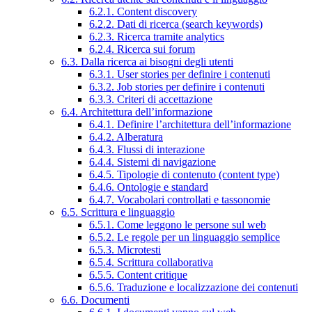
6.2.1. Content discovery
6.2.2. Dati di ricerca (search keywords)
6.2.3. Ricerca tramite analytics
6.2.4. Ricerca sui forum
6.3. Dalla ricerca ai bisogni degli utenti
6.3.1. User stories per definire i contenuti
6.3.2. Job stories per definire i contenuti
6.3.3. Criteri di accettazione
6.4. Architettura dell’informazione
6.4.1. Definire l’architettura dell’informazione
6.4.2. Alberatura
6.4.3. Flussi di interazione
6.4.4. Sistemi di navigazione
6.4.5. Tipologie di contenuto (content type)
6.4.6. Ontologie e standard
6.4.7. Vocabolari controllati e tassonomie
6.5. Scrittura e linguaggio
6.5.1. Come leggono le persone sul web
6.5.2. Le regole per un linguaggio semplice
6.5.3. Microtesti
6.5.4. Scrittura collaborativa
6.5.5. Content critique
6.5.6. Traduzione e localizzazione dei contenuti
6.6. Documenti