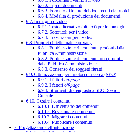
6.6.1. I documenti vanno sul web
6.6.2. Tipi di documenti
6.6.3. Formato di lettura dei documenti elettronici
6.6.4. Modalità di produzione dei documenti
6.7. Immagini e video
6.7.1. Testo alternativo (alt text) per le immagini
6.7.2. Sottotitoli per i video
6.7.3. Trascrizioni per i video
6.8. Proprietà intellettuale e privacy
6.8.1. Pubblicazione di contenuti prodotti dalla
Pubblica Amministrazione
6.8.2. Pubblicazione di contenuti non prodotti
dalla Pubblica Amministrazione
6.8.3. Consenso dei soggetti ritratti
6.9. Ottimizzazione per i motori di ricerca (SEO)
6.9.1. I fattori
on-page
6.9.2. I fattori
off-page
6.9.3. Strumenti di diagnostica SEO: Search
Console
6.10. Gestire i contenuti
6.10.1. L’inventario dei contenuti
6.10.2. Revisionare i contenuti
6.10.3. Migrare i contenuti
6.10.4. Pubblicare i contenuti
7. Progettazione dell’interazione