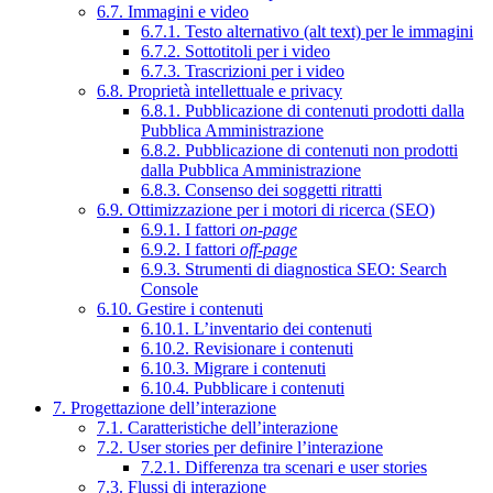
6.7. Immagini e video
6.7.1. Testo alternativo (alt text) per le immagini
6.7.2. Sottotitoli per i video
6.7.3. Trascrizioni per i video
6.8. Proprietà intellettuale e privacy
6.8.1. Pubblicazione di contenuti prodotti dalla
Pubblica Amministrazione
6.8.2. Pubblicazione di contenuti non prodotti
dalla Pubblica Amministrazione
6.8.3. Consenso dei soggetti ritratti
6.9. Ottimizzazione per i motori di ricerca (SEO)
6.9.1. I fattori
on-page
6.9.2. I fattori
off-page
6.9.3. Strumenti di diagnostica SEO: Search
Console
6.10. Gestire i contenuti
6.10.1. L’inventario dei contenuti
6.10.2. Revisionare i contenuti
6.10.3. Migrare i contenuti
6.10.4. Pubblicare i contenuti
7. Progettazione dell’interazione
7.1. Caratteristiche dell’interazione
7.2. User stories per definire l’interazione
7.2.1. Differenza tra scenari e user stories
7.3. Flussi di interazione