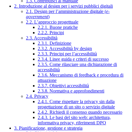
1.3. Contribuisci al manuale
2. Introduzione al design per i servizi pubblici digitali
2.1. Design per l’amministrazione digitale (
e-
government
)
2.2. L’approccio progettuale
2.2.1. Buone pratiche
2.2.2. Principi
2.3. Accessibilità
2.3.1. Definizione
2.3.2. Accessibilità by design
2.3.3. Principi per l’accessibilità
2.3.4. Linee guida e criteri di successo
2.3.5. Come rilasciare una dichiarazione di
accessibilità
2.3.6. Meccanismo di feedback e procedura di
attuazione
2.3.7. Obiettivi accessibilità
2.3.8. Normativa e approfondimenti
2.4. Privacy
2.4.1. Come rispettare la privacy sin dalla
progettazione di un sito o servizio digitale
2.4.2. Richiedi il consenso quando necessario
2.4.3. Le basi del sito web: architettura,
informativa privacy, riferimenti DPO
3. Pianificazione, gestione e strategia