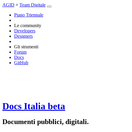
AGID
+
Team Digitale
Piano Triennale
Le community
Developers
Designers
Gli strumenti
Forum
Docs
GitHub
Docs Italia
beta
Documenti pubblici, digitali.