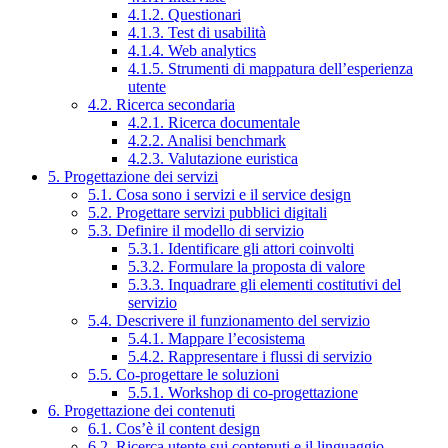
4.1.2. Questionari
4.1.3. Test di usabilità
4.1.4. Web analytics
4.1.5. Strumenti di mappatura dell’esperienza
utente
4.2. Ricerca secondaria
4.2.1. Ricerca documentale
4.2.2. Analisi benchmark
4.2.3. Valutazione euristica
5. Progettazione dei servizi
5.1. Cosa sono i servizi e il service design
5.2. Progettare servizi pubblici digitali
5.3. Definire il modello di servizio
5.3.1. Identificare gli attori coinvolti
5.3.2. Formulare la proposta di valore
5.3.3. Inquadrare gli elementi costitutivi del
servizio
5.4. Descrivere il funzionamento del servizio
5.4.1. Mappare l’ecosistema
5.4.2. Rappresentare i flussi di servizio
5.5. Co-progettare le soluzioni
5.5.1. Workshop di co-progettazione
6. Progettazione dei contenuti
6.1. Cos’è il content design
6.2. Ricerca utente sui contenuti e il linguaggio