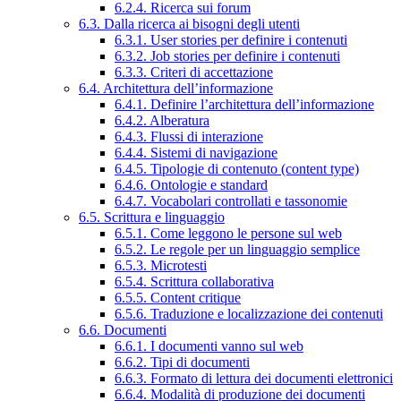
6.2.4. Ricerca sui forum
6.3. Dalla ricerca ai bisogni degli utenti
6.3.1. User stories per definire i contenuti
6.3.2. Job stories per definire i contenuti
6.3.3. Criteri di accettazione
6.4. Architettura dell’informazione
6.4.1. Definire l’architettura dell’informazione
6.4.2. Alberatura
6.4.3. Flussi di interazione
6.4.4. Sistemi di navigazione
6.4.5. Tipologie di contenuto (content type)
6.4.6. Ontologie e standard
6.4.7. Vocabolari controllati e tassonomie
6.5. Scrittura e linguaggio
6.5.1. Come leggono le persone sul web
6.5.2. Le regole per un linguaggio semplice
6.5.3. Microtesti
6.5.4. Scrittura collaborativa
6.5.5. Content critique
6.5.6. Traduzione e localizzazione dei contenuti
6.6. Documenti
6.6.1. I documenti vanno sul web
6.6.2. Tipi di documenti
6.6.3. Formato di lettura dei documenti elettronici
6.6.4. Modalità di produzione dei documenti