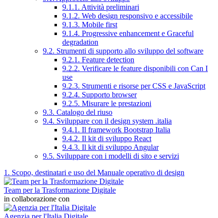
9.1.1. Attività preliminari
9.1.2. Web design responsivo e accessibile
9.1.3. Mobile first
9.1.4. Progressive enhancement e Graceful
degradation
9.2. Strumenti di supporto allo sviluppo del software
9.2.1. Feature detection
9.2.2. Verificare le feature disponibili con Can I
use
9.2.3. Strumenti e risorse per CSS e JavaScript
9.2.4. Supporto browser
9.2.5. Misurare le prestazioni
9.3. Catalogo del riuso
9.4. Sviluppare con il design system .italia
9.4.1. Il framework Bootstrap Italia
9.4.2. Il kit di sviluppo React
9.4.3. Il kit di sviluppo Angular
9.5. Sviluppare con i modelli di sito e servizi
1. Scopo, destinatari e uso del Manuale operativo di design
Team per la Trasformazione Digitale
in collaborazione con
Agenzia per l'Italia Digitale