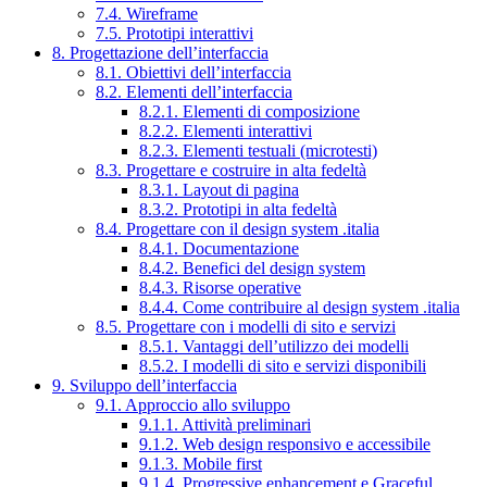
7.4. Wireframe
7.5. Prototipi interattivi
8. Progettazione dell’interfaccia
8.1. Obiettivi dell’interfaccia
8.2. Elementi dell’interfaccia
8.2.1. Elementi di composizione
8.2.2. Elementi interattivi
8.2.3. Elementi testuali (microtesti)
8.3. Progettare e costruire in alta fedeltà
8.3.1. Layout di pagina
8.3.2. Prototipi in alta fedeltà
8.4. Progettare con il design system .italia
8.4.1. Documentazione
8.4.2. Benefici del design system
8.4.3. Risorse operative
8.4.4. Come contribuire al design system .italia
8.5. Progettare con i modelli di sito e servizi
8.5.1. Vantaggi dell’utilizzo dei modelli
8.5.2. I modelli di sito e servizi disponibili
9. Sviluppo dell’interfaccia
9.1. Approccio allo sviluppo
9.1.1. Attività preliminari
9.1.2. Web design responsivo e accessibile
9.1.3. Mobile first
9.1.4. Progressive enhancement e Graceful