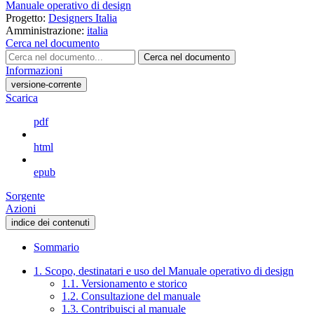
Manuale operativo di design
Progetto:
Designers Italia
Amministrazione:
italia
Cerca nel documento
Cerca nel documento
Informazioni
versione-corrente
Scarica
pdf
html
epub
Sorgente
Azioni
indice dei contenuti
Sommario
1. Scopo, destinatari e uso del Manuale operativo di design
1.1. Versionamento e storico
1.2. Consultazione del manuale
1.3. Contribuisci al manuale