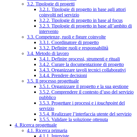
3.2. Tipologie di progetti
3.2.1. Tipologie di progetto in base agli attori
coinvolti nel servizio
3.2.2. Tipologie di progetto in base al focus
3.2.3. Tipologie di progetto in base all’ambito di
intervento
3.3. Competenze, ruoli e figure coinvolte
3.3.1. Coordinatore di progetto
3.3.2. Definire ruoli e responsabilità
3.4. Metodo di lavoro
3.4.1. Definire processi, strumenti e rituali
3.4.2. Curare la documentazione di progetto
3.4.3. Organizzare tavoli tecnici collaborativi
3.4.4. Prendere decisioni
3.5. Il processo progettuale
3.5.1. Organizzare il progetto e la sua gestione
3.5.2. Comprendere il contesto d’uso del servizio
pubblico
3.5.3. Progettare i processi e i
touchpoint
del
servizio
3.5.4. Realizzare l’interfaccia utente del servizio
3.5.5. Validare la soluzione ottenuta
4. Ricerca progettuale
4.1. Ricerca primaria
4.1.1. Interviste