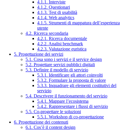
4.1.1. Interviste
4.1.2. Questionari
4.1.3. Test di usabilità
4.1.4. Web analytics
4.1.5. Strumenti di mappatura dell’esperienza
utente
4.2. Ricerca secondaria
4.2.1. Ricerca documentale
4.2.2. Analisi benchmark
4.2.3. Valutazione euristica
5. Progettazione dei servizi
5.1. Cosa sono i servizi e il service design
5.2. Progettare servizi pubblici digitali
5.3. Definire il modello di servizio
5.3.1. Identificare gli attori coinvolti
5.3.2. Formulare la proposta di valore
5.3.3. Inquadrare gli elementi costitutivi del
servizio
5.4. Descrivere il funzionamento del servizio
5.4.1. Mappare l’ecosistema
5.4.2. Rappresentare i flussi di servizio
5.5. Co-progettare le soluzioni
5.5.1. Workshop di co-progettazione
6. Progettazione dei contenuti
6.1. Cos’è il content design