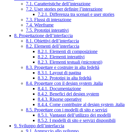
7.1. Caratteristiche dell’interazione
7.2. User stories per definire l’interazione
7.2.1. Differenza tra scenari e user stories
7.3. Flussi di interazione
7.4. Wireframe
7.5. Prototipi interattivi
8. Progettazione dell’interfaccia
8.1. Obiettivi dell’interfaccia
8.2. Elementi dell’interfaccia
8.2.1. Elementi di composizione
8.2.2. Elementi interattivi
8.2.3. Elementi testuali (microtesti)
8.3. Progettare e costruire in alta fedeltà
8.3.1. Layout di pagina
8.3.2. Prototipi in alta fedeltà
8.4. Progettare con il design system .italia
8.4.1. Documentazione
8.4.2. Benefici del design system
8.4.3. Risorse operative
8.4.4. Come contribuire al design system .italia
8.5. Progettare con i modelli di sito e servizi
8.5.1. Vantaggi dell’utilizzo dei modelli
8.5.2. I modelli di sito e servizi disponibili
9. Sviluppo dell’interfaccia
9.1. Approccio allo sviluppo