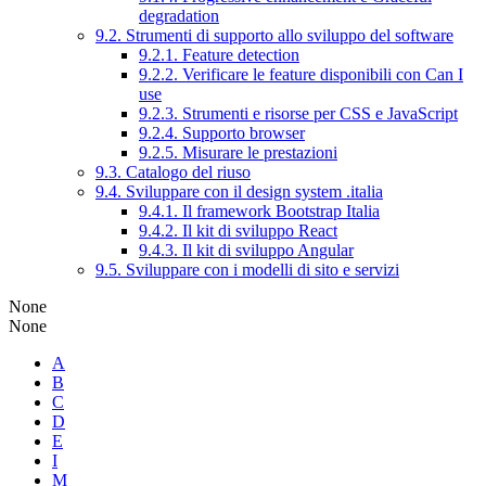
degradation
9.2. Strumenti di supporto allo sviluppo del software
9.2.1. Feature detection
9.2.2. Verificare le feature disponibili con Can I
use
9.2.3. Strumenti e risorse per CSS e JavaScript
9.2.4. Supporto browser
9.2.5. Misurare le prestazioni
9.3. Catalogo del riuso
9.4. Sviluppare con il design system .italia
9.4.1. Il framework Bootstrap Italia
9.4.2. Il kit di sviluppo React
9.4.3. Il kit di sviluppo Angular
9.5. Sviluppare con i modelli di sito e servizi
None
None
A
B
C
D
E
I
M