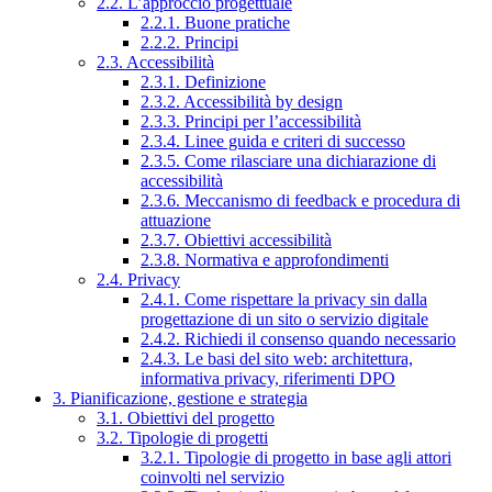
2.2. L’approccio progettuale
2.2.1. Buone pratiche
2.2.2. Principi
2.3. Accessibilità
2.3.1. Definizione
2.3.2. Accessibilità by design
2.3.3. Principi per l’accessibilità
2.3.4. Linee guida e criteri di successo
2.3.5. Come rilasciare una dichiarazione di
accessibilità
2.3.6. Meccanismo di feedback e procedura di
attuazione
2.3.7. Obiettivi accessibilità
2.3.8. Normativa e approfondimenti
2.4. Privacy
2.4.1. Come rispettare la privacy sin dalla
progettazione di un sito o servizio digitale
2.4.2. Richiedi il consenso quando necessario
2.4.3. Le basi del sito web: architettura,
informativa privacy, riferimenti DPO
3. Pianificazione, gestione e strategia
3.1. Obiettivi del progetto
3.2. Tipologie di progetti
3.2.1. Tipologie di progetto in base agli attori
coinvolti nel servizio