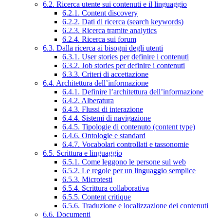
6.2. Ricerca utente sui contenuti e il linguaggio
6.2.1. Content discovery
6.2.2. Dati di ricerca (search keywords)
6.2.3. Ricerca tramite analytics
6.2.4. Ricerca sui forum
6.3. Dalla ricerca ai bisogni degli utenti
6.3.1. User stories per definire i contenuti
6.3.2. Job stories per definire i contenuti
6.3.3. Criteri di accettazione
6.4. Architettura dell’informazione
6.4.1. Definire l’architettura dell’informazione
6.4.2. Alberatura
6.4.3. Flussi di interazione
6.4.4. Sistemi di navigazione
6.4.5. Tipologie di contenuto (content type)
6.4.6. Ontologie e standard
6.4.7. Vocabolari controllati e tassonomie
6.5. Scrittura e linguaggio
6.5.1. Come leggono le persone sul web
6.5.2. Le regole per un linguaggio semplice
6.5.3. Microtesti
6.5.4. Scrittura collaborativa
6.5.5. Content critique
6.5.6. Traduzione e localizzazione dei contenuti
6.6. Documenti