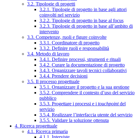
3.2. Tipologie di progetti
3.2.1. Tipologie di progetto in base agli attori
coinvolti nel servizio
3.2.2. Tipologie di progetto in base al focus
3.2.3. Tipologie di progetto in base all’ambito di
intervento
3.3. Competenze, ruoli e figure coinvolte
3.3.1. Coordinatore di progetto
3.3.2. Definire ruoli e responsabilità
3.4. Metodo di lavoro
3.4.1. Definire processi, strumenti e rituali
3.4.2. Curare la documentazione di progetto
3.4.3. Organizzare tavoli tecnici collaborativi
3.4.4. Prendere decisioni
3.5. Il processo progettuale
3.5.1. Organizzare il progetto e la sua gestione
3.5.2. Comprendere il contesto d’uso del servizio
pubblico
3.5.3. Progettare i processi e i
touchpoint
del
servizio
3.5.4. Realizzare l’interfaccia utente del servizio
3.5.5. Validare la soluzione ottenuta
4. Ricerca progettuale
4.1. Ricerca primaria
4.1.1. Interviste