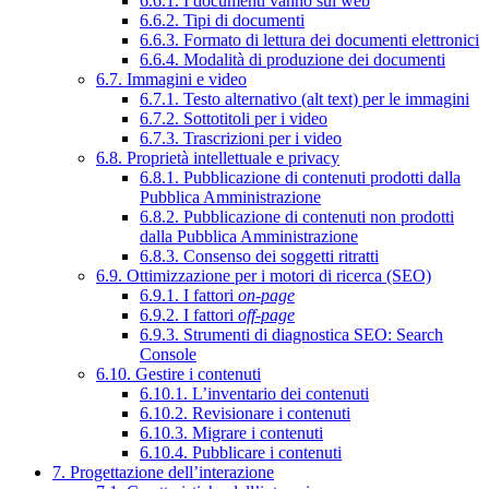
6.6.1. I documenti vanno sul web
6.6.2. Tipi di documenti
6.6.3. Formato di lettura dei documenti elettronici
6.6.4. Modalità di produzione dei documenti
6.7. Immagini e video
6.7.1. Testo alternativo (alt text) per le immagini
6.7.2. Sottotitoli per i video
6.7.3. Trascrizioni per i video
6.8. Proprietà intellettuale e privacy
6.8.1. Pubblicazione di contenuti prodotti dalla
Pubblica Amministrazione
6.8.2. Pubblicazione di contenuti non prodotti
dalla Pubblica Amministrazione
6.8.3. Consenso dei soggetti ritratti
6.9. Ottimizzazione per i motori di ricerca (SEO)
6.9.1. I fattori
on-page
6.9.2. I fattori
off-page
6.9.3. Strumenti di diagnostica SEO: Search
Console
6.10. Gestire i contenuti
6.10.1. L’inventario dei contenuti
6.10.2. Revisionare i contenuti
6.10.3. Migrare i contenuti
6.10.4. Pubblicare i contenuti
7. Progettazione dell’interazione