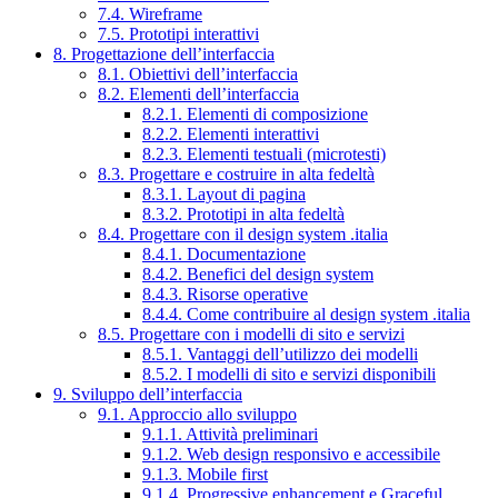
7.4. Wireframe
7.5. Prototipi interattivi
8. Progettazione dell’interfaccia
8.1. Obiettivi dell’interfaccia
8.2. Elementi dell’interfaccia
8.2.1. Elementi di composizione
8.2.2. Elementi interattivi
8.2.3. Elementi testuali (microtesti)
8.3. Progettare e costruire in alta fedeltà
8.3.1. Layout di pagina
8.3.2. Prototipi in alta fedeltà
8.4. Progettare con il design system .italia
8.4.1. Documentazione
8.4.2. Benefici del design system
8.4.3. Risorse operative
8.4.4. Come contribuire al design system .italia
8.5. Progettare con i modelli di sito e servizi
8.5.1. Vantaggi dell’utilizzo dei modelli
8.5.2. I modelli di sito e servizi disponibili
9. Sviluppo dell’interfaccia
9.1. Approccio allo sviluppo
9.1.1. Attività preliminari
9.1.2. Web design responsivo e accessibile
9.1.3. Mobile first
9.1.4. Progressive enhancement e Graceful