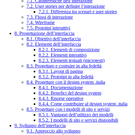
7.1. Caratteristiche dell’interazione
7.2. User stories per definire l’interazione
7.2.1. Differenza tra scenari e user stories
7.3. Flussi di interazione
7.4. Wireframe
7.5. Prototipi interattivi
8. Progettazione dell’interfaccia
8.1. Obiettivi dell’interfaccia
8.2. Elementi dell’interfaccia
8.2.1. Elementi di composizione
8.2.2. Elementi interattivi
8.2.3. Elementi testuali (microtesti)
8.3. Progettare e costruire in alta fedeltà
8.3.1. Layout di pagina
8.3.2. Prototipi in alta fedeltà
8.4. Progettare con il design system .italia
8.4.1. Documentazione
8.4.2. Benefici del design system
8.4.3. Risorse operative
8.4.4. Come contribuire al design system .italia
8.5. Progettare con i modelli di sito e servizi
8.5.1. Vantaggi dell’utilizzo dei modelli
8.5.2. I modelli di sito e servizi disponibili
9. Sviluppo dell’interfaccia
9.1. Approccio allo sviluppo