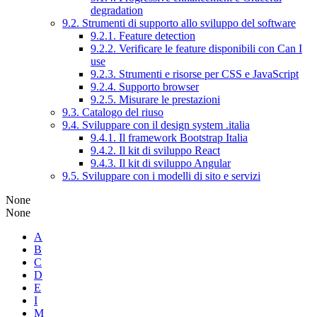
degradation
9.2. Strumenti di supporto allo sviluppo del software
9.2.1. Feature detection
9.2.2. Verificare le feature disponibili con Can I
use
9.2.3. Strumenti e risorse per CSS e JavaScript
9.2.4. Supporto browser
9.2.5. Misurare le prestazioni
9.3. Catalogo del riuso
9.4. Sviluppare con il design system .italia
9.4.1. Il framework Bootstrap Italia
9.4.2. Il kit di sviluppo React
9.4.3. Il kit di sviluppo Angular
9.5. Sviluppare con i modelli di sito e servizi
None
None
A
B
C
D
E
I
M