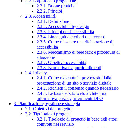
2.2. L’approccio progettuale
2.2.1. Buone pratiche
2.2.2. Principi
2.3. Accessibilità
2.3.1. Definizione
2.3.2. Accessibilità by design
2.3.3. Principi per l’accessibilità
2.3.4. Linee guida e criteri di successo
2.3.5. Come rilasciare una dichiarazione di
accessibilità
2.3.6. Meccanismo di feedback e procedura di
attuazione
2.3.7. Obiettivi accessibilità
2.3.8. Normativa e approfondimenti
2.4. Privacy
2.4.1. Come rispettare la privacy sin dalla
progettazione di un sito o servizio digitale
2.4.2. Richiedi il consenso quando necessario
2.4.3. Le basi del sito web: architettura,
informativa privacy, riferimenti DPO
3. Pianificazione, gestione e strategia
3.1. Obiettivi del progetto
3.2. Tipologie di progetti
3.2.1. Tipologie di progetto in base agli attori
coinvolti nel servizio