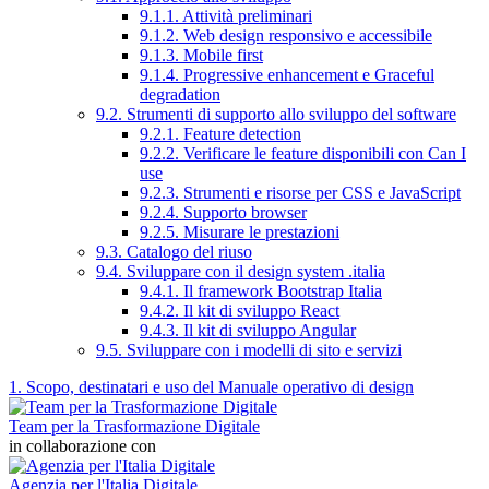
9.1.1. Attività preliminari
9.1.2. Web design responsivo e accessibile
9.1.3. Mobile first
9.1.4. Progressive enhancement e Graceful
degradation
9.2. Strumenti di supporto allo sviluppo del software
9.2.1. Feature detection
9.2.2. Verificare le feature disponibili con Can I
use
9.2.3. Strumenti e risorse per CSS e JavaScript
9.2.4. Supporto browser
9.2.5. Misurare le prestazioni
9.3. Catalogo del riuso
9.4. Sviluppare con il design system .italia
9.4.1. Il framework Bootstrap Italia
9.4.2. Il kit di sviluppo React
9.4.3. Il kit di sviluppo Angular
9.5. Sviluppare con i modelli di sito e servizi
1. Scopo, destinatari e uso del Manuale operativo di design
Team per la Trasformazione Digitale
in collaborazione con
Agenzia per l'Italia Digitale