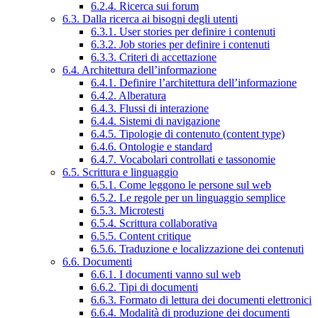
6.2.4. Ricerca sui forum
6.3. Dalla ricerca ai bisogni degli utenti
6.3.1. User stories per definire i contenuti
6.3.2. Job stories per definire i contenuti
6.3.3. Criteri di accettazione
6.4. Architettura dell’informazione
6.4.1. Definire l’architettura dell’informazione
6.4.2. Alberatura
6.4.3. Flussi di interazione
6.4.4. Sistemi di navigazione
6.4.5. Tipologie di contenuto (content type)
6.4.6. Ontologie e standard
6.4.7. Vocabolari controllati e tassonomie
6.5. Scrittura e linguaggio
6.5.1. Come leggono le persone sul web
6.5.2. Le regole per un linguaggio semplice
6.5.3. Microtesti
6.5.4. Scrittura collaborativa
6.5.5. Content critique
6.5.6. Traduzione e localizzazione dei contenuti
6.6. Documenti
6.6.1. I documenti vanno sul web
6.6.2. Tipi di documenti
6.6.3. Formato di lettura dei documenti elettronici
6.6.4. Modalità di produzione dei documenti