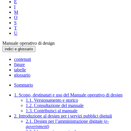
E
I
M
O
S
T
U
Manuale operativo di design
indici e glossario
contenuti
figure
tabelle
glossario
Sommario
1. Scopo, destinatari e uso del Manuale operativo di design
1.1. Versionamento e storico
1.2. Consultazione del manuale
1.3. Contribuisci al manuale
2. Introduzione al design per i servizi pubblici digitali
2.1. Design per l’amministrazione digitale (
e-
government
)