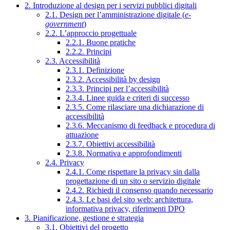
2. Introduzione al design per i servizi pubblici digitali
2.1. Design per l’amministrazione digitale (
e-
government
)
2.2. L’approccio progettuale
2.2.1. Buone pratiche
2.2.2. Principi
2.3. Accessibilità
2.3.1. Definizione
2.3.2. Accessibilità by design
2.3.3. Principi per l’accessibilità
2.3.4. Linee guida e criteri di successo
2.3.5. Come rilasciare una dichiarazione di
accessibilità
2.3.6. Meccanismo di feedback e procedura di
attuazione
2.3.7. Obiettivi accessibilità
2.3.8. Normativa e approfondimenti
2.4. Privacy
2.4.1. Come rispettare la privacy sin dalla
progettazione di un sito o servizio digitale
2.4.2. Richiedi il consenso quando necessario
2.4.3. Le basi del sito web: architettura,
informativa privacy, riferimenti DPO
3. Pianificazione, gestione e strategia
3.1. Obiettivi del progetto