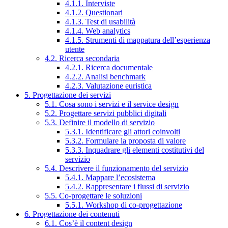
4.1.1. Interviste
4.1.2. Questionari
4.1.3. Test di usabilità
4.1.4. Web analytics
4.1.5. Strumenti di mappatura dell’esperienza
utente
4.2. Ricerca secondaria
4.2.1. Ricerca documentale
4.2.2. Analisi benchmark
4.2.3. Valutazione euristica
5. Progettazione dei servizi
5.1. Cosa sono i servizi e il service design
5.2. Progettare servizi pubblici digitali
5.3. Definire il modello di servizio
5.3.1. Identificare gli attori coinvolti
5.3.2. Formulare la proposta di valore
5.3.3. Inquadrare gli elementi costitutivi del
servizio
5.4. Descrivere il funzionamento del servizio
5.4.1. Mappare l’ecosistema
5.4.2. Rappresentare i flussi di servizio
5.5. Co-progettare le soluzioni
5.5.1. Workshop di co-progettazione
6. Progettazione dei contenuti
6.1. Cos’è il content design