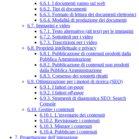
6.6.1. I documenti vanno sul web
6.6.2. Tipi di documenti
6.6.3. Formato di lettura dei documenti elettronici
6.6.4. Modalità di produzione dei documenti
6.7. Immagini e video
6.7.1. Testo alternativo (alt text) per le immagini
6.7.2. Sottotitoli per i video
6.7.3. Trascrizioni per i video
6.8. Proprietà intellettuale e privacy
6.8.1. Pubblicazione di contenuti prodotti dalla
Pubblica Amministrazione
6.8.2. Pubblicazione di contenuti non prodotti
dalla Pubblica Amministrazione
6.8.3. Consenso dei soggetti ritratti
6.9. Ottimizzazione per i motori di ricerca (SEO)
6.9.1. I fattori
on-page
6.9.2. I fattori
off-page
6.9.3. Strumenti di diagnostica SEO: Search
Console
6.10. Gestire i contenuti
6.10.1. L’inventario dei contenuti
6.10.2. Revisionare i contenuti
6.10.3. Migrare i contenuti
6.10.4. Pubblicare i contenuti
7. Progettazione dell’interazione