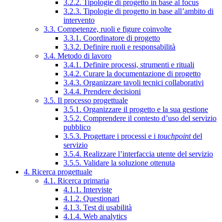
3.2.2. Tipologie di progetto in base al focus
3.2.3. Tipologie di progetto in base all’ambito di
intervento
3.3. Competenze, ruoli e figure coinvolte
3.3.1. Coordinatore di progetto
3.3.2. Definire ruoli e responsabilità
3.4. Metodo di lavoro
3.4.1. Definire processi, strumenti e rituali
3.4.2. Curare la documentazione di progetto
3.4.3. Organizzare tavoli tecnici collaborativi
3.4.4. Prendere decisioni
3.5. Il processo progettuale
3.5.1. Organizzare il progetto e la sua gestione
3.5.2. Comprendere il contesto d’uso del servizio
pubblico
3.5.3. Progettare i processi e i
touchpoint
del
servizio
3.5.4. Realizzare l’interfaccia utente del servizio
3.5.5. Validare la soluzione ottenuta
4. Ricerca progettuale
4.1. Ricerca primaria
4.1.1. Interviste
4.1.2. Questionari
4.1.3. Test di usabilità
4.1.4. Web analytics