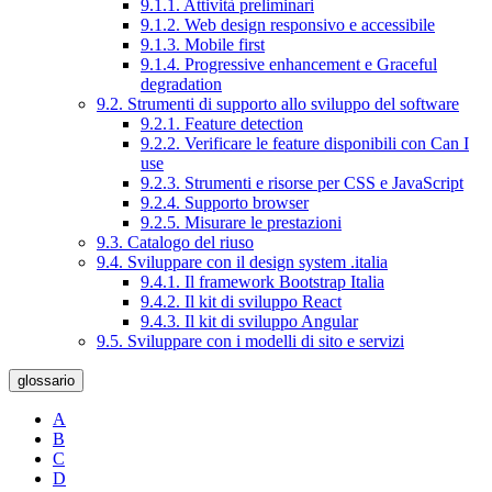
9.1.1. Attività preliminari
9.1.2. Web design responsivo e accessibile
9.1.3. Mobile first
9.1.4. Progressive enhancement e Graceful
degradation
9.2. Strumenti di supporto allo sviluppo del software
9.2.1. Feature detection
9.2.2. Verificare le feature disponibili con Can I
use
9.2.3. Strumenti e risorse per CSS e JavaScript
9.2.4. Supporto browser
9.2.5. Misurare le prestazioni
9.3. Catalogo del riuso
9.4. Sviluppare con il design system .italia
9.4.1. Il framework Bootstrap Italia
9.4.2. Il kit di sviluppo React
9.4.3. Il kit di sviluppo Angular
9.5. Sviluppare con i modelli di sito e servizi
glossario
A
B
C
D