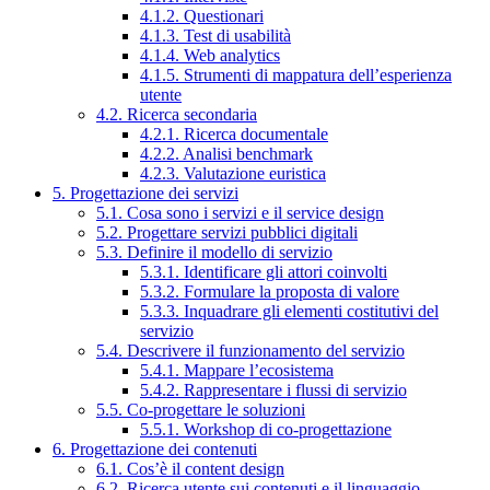
4.1.2. Questionari
4.1.3. Test di usabilità
4.1.4. Web analytics
4.1.5. Strumenti di mappatura dell’esperienza
utente
4.2. Ricerca secondaria
4.2.1. Ricerca documentale
4.2.2. Analisi benchmark
4.2.3. Valutazione euristica
5. Progettazione dei servizi
5.1. Cosa sono i servizi e il service design
5.2. Progettare servizi pubblici digitali
5.3. Definire il modello di servizio
5.3.1. Identificare gli attori coinvolti
5.3.2. Formulare la proposta di valore
5.3.3. Inquadrare gli elementi costitutivi del
servizio
5.4. Descrivere il funzionamento del servizio
5.4.1. Mappare l’ecosistema
5.4.2. Rappresentare i flussi di servizio
5.5. Co-progettare le soluzioni
5.5.1. Workshop di co-progettazione
6. Progettazione dei contenuti
6.1. Cos’è il content design
6.2. Ricerca utente sui contenuti e il linguaggio