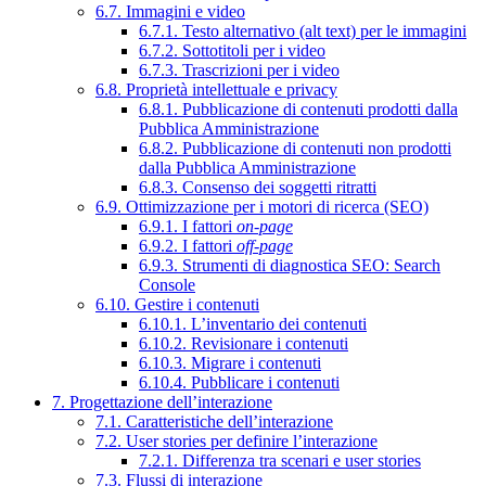
6.7. Immagini e video
6.7.1. Testo alternativo (alt text) per le immagini
6.7.2. Sottotitoli per i video
6.7.3. Trascrizioni per i video
6.8. Proprietà intellettuale e privacy
6.8.1. Pubblicazione di contenuti prodotti dalla
Pubblica Amministrazione
6.8.2. Pubblicazione di contenuti non prodotti
dalla Pubblica Amministrazione
6.8.3. Consenso dei soggetti ritratti
6.9. Ottimizzazione per i motori di ricerca (SEO)
6.9.1. I fattori
on-page
6.9.2. I fattori
off-page
6.9.3. Strumenti di diagnostica SEO: Search
Console
6.10. Gestire i contenuti
6.10.1. L’inventario dei contenuti
6.10.2. Revisionare i contenuti
6.10.3. Migrare i contenuti
6.10.4. Pubblicare i contenuti
7. Progettazione dell’interazione
7.1. Caratteristiche dell’interazione
7.2. User stories per definire l’interazione
7.2.1. Differenza tra scenari e user stories
7.3. Flussi di interazione