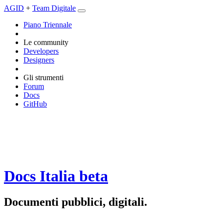
AGID
+
Team Digitale
Piano Triennale
Le community
Developers
Designers
Gli strumenti
Forum
Docs
GitHub
Docs Italia
beta
Documenti pubblici, digitali.