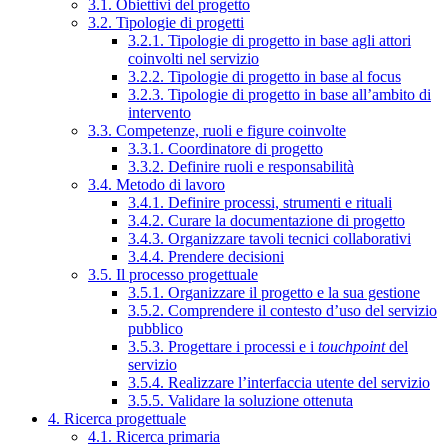
3.1. Obiettivi del progetto
3.2. Tipologie di progetti
3.2.1. Tipologie di progetto in base agli attori
coinvolti nel servizio
3.2.2. Tipologie di progetto in base al focus
3.2.3. Tipologie di progetto in base all’ambito di
intervento
3.3. Competenze, ruoli e figure coinvolte
3.3.1. Coordinatore di progetto
3.3.2. Definire ruoli e responsabilità
3.4. Metodo di lavoro
3.4.1. Definire processi, strumenti e rituali
3.4.2. Curare la documentazione di progetto
3.4.3. Organizzare tavoli tecnici collaborativi
3.4.4. Prendere decisioni
3.5. Il processo progettuale
3.5.1. Organizzare il progetto e la sua gestione
3.5.2. Comprendere il contesto d’uso del servizio
pubblico
3.5.3. Progettare i processi e i
touchpoint
del
servizio
3.5.4. Realizzare l’interfaccia utente del servizio
3.5.5. Validare la soluzione ottenuta
4. Ricerca progettuale
4.1. Ricerca primaria