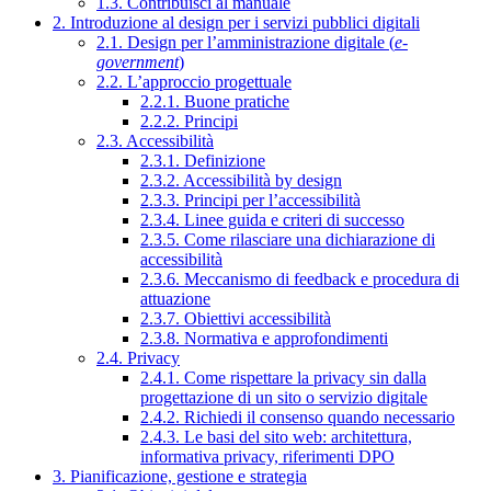
1.3. Contribuisci al manuale
2. Introduzione al design per i servizi pubblici digitali
2.1. Design per l’amministrazione digitale (
e-
government
)
2.2. L’approccio progettuale
2.2.1. Buone pratiche
2.2.2. Principi
2.3. Accessibilità
2.3.1. Definizione
2.3.2. Accessibilità by design
2.3.3. Principi per l’accessibilità
2.3.4. Linee guida e criteri di successo
2.3.5. Come rilasciare una dichiarazione di
accessibilità
2.3.6. Meccanismo di feedback e procedura di
attuazione
2.3.7. Obiettivi accessibilità
2.3.8. Normativa e approfondimenti
2.4. Privacy
2.4.1. Come rispettare la privacy sin dalla
progettazione di un sito o servizio digitale
2.4.2. Richiedi il consenso quando necessario
2.4.3. Le basi del sito web: architettura,
informativa privacy, riferimenti DPO
3. Pianificazione, gestione e strategia