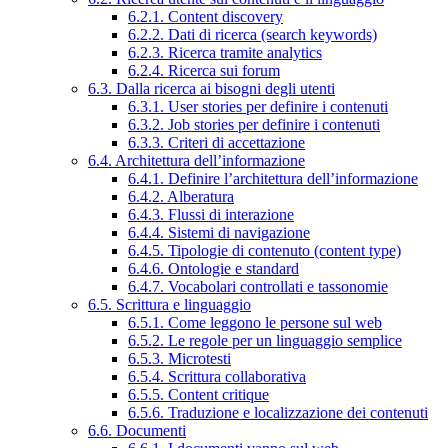
6.2.1. Content discovery
6.2.2. Dati di ricerca (search keywords)
6.2.3. Ricerca tramite analytics
6.2.4. Ricerca sui forum
6.3. Dalla ricerca ai bisogni degli utenti
6.3.1. User stories per definire i contenuti
6.3.2. Job stories per definire i contenuti
6.3.3. Criteri di accettazione
6.4. Architettura dell’informazione
6.4.1. Definire l’architettura dell’informazione
6.4.2. Alberatura
6.4.3. Flussi di interazione
6.4.4. Sistemi di navigazione
6.4.5. Tipologie di contenuto (content type)
6.4.6. Ontologie e standard
6.4.7. Vocabolari controllati e tassonomie
6.5. Scrittura e linguaggio
6.5.1. Come leggono le persone sul web
6.5.2. Le regole per un linguaggio semplice
6.5.3. Microtesti
6.5.4. Scrittura collaborativa
6.5.5. Content critique
6.5.6. Traduzione e localizzazione dei contenuti
6.6. Documenti