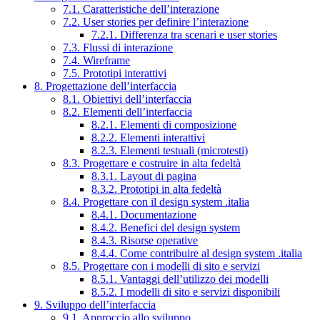
7.1. Caratteristiche dell’interazione
7.2. User stories per definire l’interazione
7.2.1. Differenza tra scenari e user stories
7.3. Flussi di interazione
7.4. Wireframe
7.5. Prototipi interattivi
8. Progettazione dell’interfaccia
8.1. Obiettivi dell’interfaccia
8.2. Elementi dell’interfaccia
8.2.1. Elementi di composizione
8.2.2. Elementi interattivi
8.2.3. Elementi testuali (microtesti)
8.3. Progettare e costruire in alta fedeltà
8.3.1. Layout di pagina
8.3.2. Prototipi in alta fedeltà
8.4. Progettare con il design system .italia
8.4.1. Documentazione
8.4.2. Benefici del design system
8.4.3. Risorse operative
8.4.4. Come contribuire al design system .italia
8.5. Progettare con i modelli di sito e servizi
8.5.1. Vantaggi dell’utilizzo dei modelli
8.5.2. I modelli di sito e servizi disponibili
9. Sviluppo dell’interfaccia
9.1. Approccio allo sviluppo