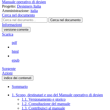
Manuale operativo di design
Progetto:
Designers Italia
Amministrazione:
italia
Cerca nel documento
Cerca nel documento
Informazioni
versione-corrente
Scarica
pdf
html
epub
Sorgente
Azioni
indice dei contenuti
Sommario
1. Scopo, destinatari e uso del Manuale operativo di design
1.1. Versionamento e storico
1.2. Consultazione del manuale
1.3. Contribuisci al manuale