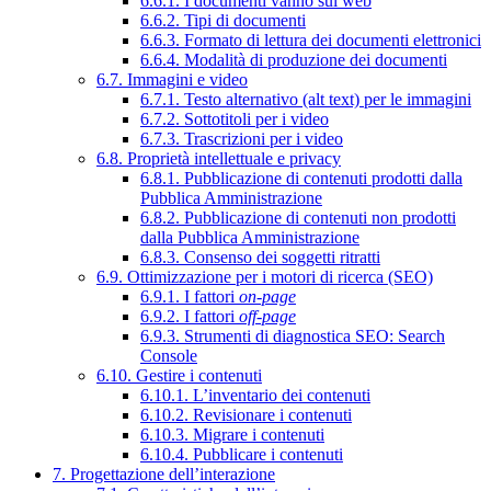
6.6.1. I documenti vanno sul web
6.6.2. Tipi di documenti
6.6.3. Formato di lettura dei documenti elettronici
6.6.4. Modalità di produzione dei documenti
6.7. Immagini e video
6.7.1. Testo alternativo (alt text) per le immagini
6.7.2. Sottotitoli per i video
6.7.3. Trascrizioni per i video
6.8. Proprietà intellettuale e privacy
6.8.1. Pubblicazione di contenuti prodotti dalla
Pubblica Amministrazione
6.8.2. Pubblicazione di contenuti non prodotti
dalla Pubblica Amministrazione
6.8.3. Consenso dei soggetti ritratti
6.9. Ottimizzazione per i motori di ricerca (SEO)
6.9.1. I fattori
on-page
6.9.2. I fattori
off-page
6.9.3. Strumenti di diagnostica SEO: Search
Console
6.10. Gestire i contenuti
6.10.1. L’inventario dei contenuti
6.10.2. Revisionare i contenuti
6.10.3. Migrare i contenuti
6.10.4. Pubblicare i contenuti
7. Progettazione dell’interazione