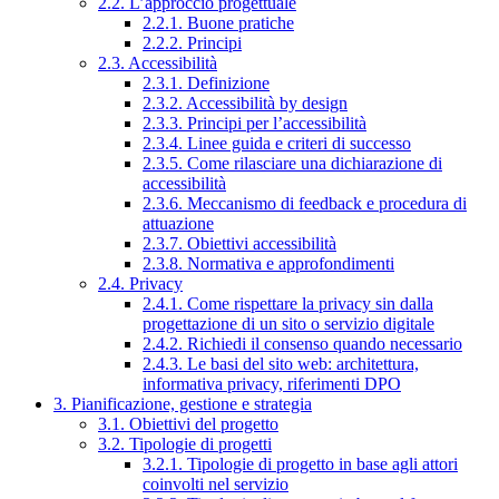
2.2. L’approccio progettuale
2.2.1. Buone pratiche
2.2.2. Principi
2.3. Accessibilità
2.3.1. Definizione
2.3.2. Accessibilità by design
2.3.3. Principi per l’accessibilità
2.3.4. Linee guida e criteri di successo
2.3.5. Come rilasciare una dichiarazione di
accessibilità
2.3.6. Meccanismo di feedback e procedura di
attuazione
2.3.7. Obiettivi accessibilità
2.3.8. Normativa e approfondimenti
2.4. Privacy
2.4.1. Come rispettare la privacy sin dalla
progettazione di un sito o servizio digitale
2.4.2. Richiedi il consenso quando necessario
2.4.3. Le basi del sito web: architettura,
informativa privacy, riferimenti DPO
3. Pianificazione, gestione e strategia
3.1. Obiettivi del progetto
3.2. Tipologie di progetti
3.2.1. Tipologie di progetto in base agli attori
coinvolti nel servizio