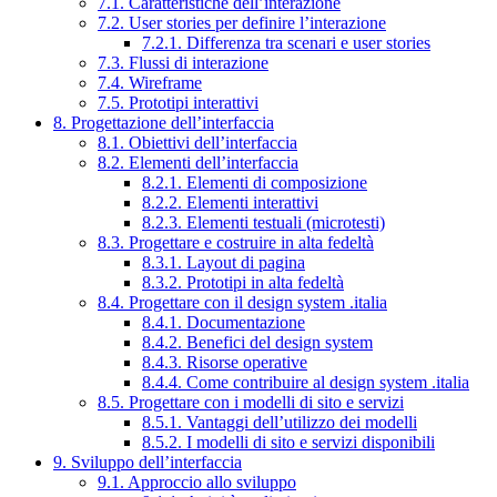
7.1. Caratteristiche dell’interazione
7.2. User stories per definire l’interazione
7.2.1. Differenza tra scenari e user stories
7.3. Flussi di interazione
7.4. Wireframe
7.5. Prototipi interattivi
8. Progettazione dell’interfaccia
8.1. Obiettivi dell’interfaccia
8.2. Elementi dell’interfaccia
8.2.1. Elementi di composizione
8.2.2. Elementi interattivi
8.2.3. Elementi testuali (microtesti)
8.3. Progettare e costruire in alta fedeltà
8.3.1. Layout di pagina
8.3.2. Prototipi in alta fedeltà
8.4. Progettare con il design system .italia
8.4.1. Documentazione
8.4.2. Benefici del design system
8.4.3. Risorse operative
8.4.4. Come contribuire al design system .italia
8.5. Progettare con i modelli di sito e servizi
8.5.1. Vantaggi dell’utilizzo dei modelli
8.5.2. I modelli di sito e servizi disponibili
9. Sviluppo dell’interfaccia
9.1. Approccio allo sviluppo