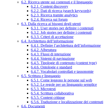
6.2. Ricerca utente sui contenuti e il linguaggio
6.2.1. Content discovery
6.2.2. Dati di ricerca (search keywords)
6.2.3. Ricerca tramite analytics
6.2.4. Ricerca sui forum
6.3. Dalla ricerca ai bisogni degli utenti
6.3.1. User stories per definire i contenuti
6.3.2. Job stories per definire i contenuti
6.3.3. Criteri di accettazione
6.4. Architettura dell’informazione
6.4.1. Definire l’architettura dell’informazione
6.4.2. Alberatura
6.4.3. Flussi di interazione
6.4.4. Sistemi di navigazione
6.4.5. Tipologie di contenuto (content type)
6.4.6. Ontologie e standard
6.4.7. Vocabolari controllati e tassonomie
6.5. Scrittura e linguaggio
6.5.1. Come leggono le persone sul web
6.5.2. Le regole per un linguaggio semplice
6.5.3. Microtesti
6.5.4. Scrittura collaborativa
6.5.5. Content critique
6.5.6. Traduzione e localizzazione dei contenuti
6.6. Documenti