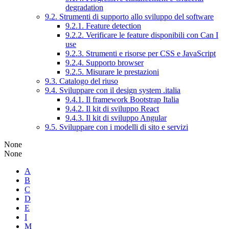
degradation
9.2. Strumenti di supporto allo sviluppo del software
9.2.1. Feature detection
9.2.2. Verificare le feature disponibili con Can I
use
9.2.3. Strumenti e risorse per CSS e JavaScript
9.2.4. Supporto browser
9.2.5. Misurare le prestazioni
9.3. Catalogo del riuso
9.4. Sviluppare con il design system .italia
9.4.1. Il framework Bootstrap Italia
9.4.2. Il kit di sviluppo React
9.4.3. Il kit di sviluppo Angular
9.5. Sviluppare con i modelli di sito e servizi
None
None
A
B
C
D
E
I
M