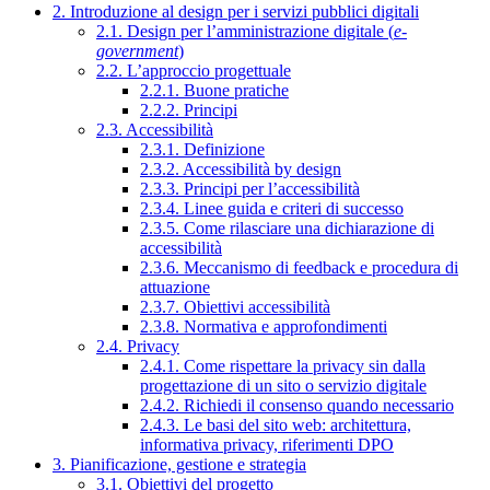
2. Introduzione al design per i servizi pubblici digitali
2.1. Design per l’amministrazione digitale (
e-
government
)
2.2. L’approccio progettuale
2.2.1. Buone pratiche
2.2.2. Principi
2.3. Accessibilità
2.3.1. Definizione
2.3.2. Accessibilità by design
2.3.3. Principi per l’accessibilità
2.3.4. Linee guida e criteri di successo
2.3.5. Come rilasciare una dichiarazione di
accessibilità
2.3.6. Meccanismo di feedback e procedura di
attuazione
2.3.7. Obiettivi accessibilità
2.3.8. Normativa e approfondimenti
2.4. Privacy
2.4.1. Come rispettare la privacy sin dalla
progettazione di un sito o servizio digitale
2.4.2. Richiedi il consenso quando necessario
2.4.3. Le basi del sito web: architettura,
informativa privacy, riferimenti DPO
3. Pianificazione, gestione e strategia
3.1. Obiettivi del progetto