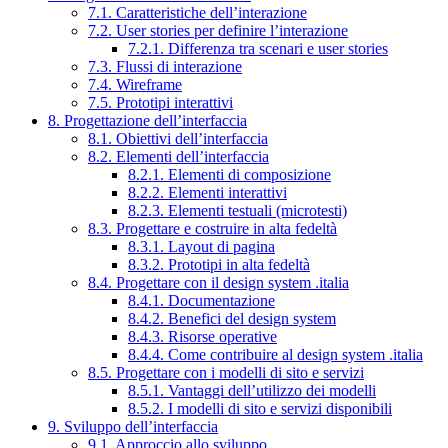
7.1. Caratteristiche dell’interazione
7.2. User stories per definire l’interazione
7.2.1. Differenza tra scenari e user stories
7.3. Flussi di interazione
7.4. Wireframe
7.5. Prototipi interattivi
8. Progettazione dell’interfaccia
8.1. Obiettivi dell’interfaccia
8.2. Elementi dell’interfaccia
8.2.1. Elementi di composizione
8.2.2. Elementi interattivi
8.2.3. Elementi testuali (microtesti)
8.3. Progettare e costruire in alta fedeltà
8.3.1. Layout di pagina
8.3.2. Prototipi in alta fedeltà
8.4. Progettare con il design system .italia
8.4.1. Documentazione
8.4.2. Benefici del design system
8.4.3. Risorse operative
8.4.4. Come contribuire al design system .italia
8.5. Progettare con i modelli di sito e servizi
8.5.1. Vantaggi dell’utilizzo dei modelli
8.5.2. I modelli di sito e servizi disponibili
9. Sviluppo dell’interfaccia
9.1. Approccio allo sviluppo