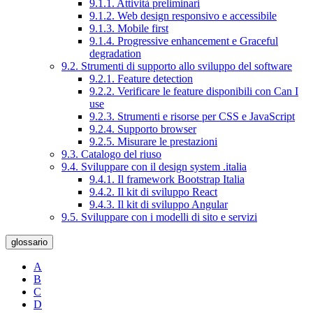
9.1.1. Attività preliminari
9.1.2. Web design responsivo e accessibile
9.1.3. Mobile first
9.1.4. Progressive enhancement e Graceful
degradation
9.2. Strumenti di supporto allo sviluppo del software
9.2.1. Feature detection
9.2.2. Verificare le feature disponibili con Can I
use
9.2.3. Strumenti e risorse per CSS e JavaScript
9.2.4. Supporto browser
9.2.5. Misurare le prestazioni
9.3. Catalogo del riuso
9.4. Sviluppare con il design system .italia
9.4.1. Il framework Bootstrap Italia
9.4.2. Il kit di sviluppo React
9.4.3. Il kit di sviluppo Angular
9.5. Sviluppare con i modelli di sito e servizi
glossario
A
B
C
D