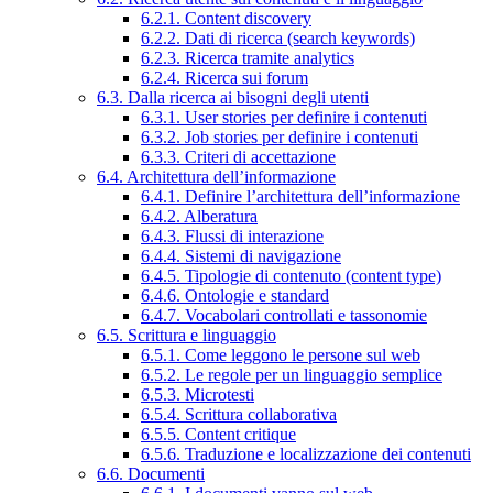
6.2.1. Content discovery
6.2.2. Dati di ricerca (search keywords)
6.2.3. Ricerca tramite analytics
6.2.4. Ricerca sui forum
6.3. Dalla ricerca ai bisogni degli utenti
6.3.1. User stories per definire i contenuti
6.3.2. Job stories per definire i contenuti
6.3.3. Criteri di accettazione
6.4. Architettura dell’informazione
6.4.1. Definire l’architettura dell’informazione
6.4.2. Alberatura
6.4.3. Flussi di interazione
6.4.4. Sistemi di navigazione
6.4.5. Tipologie di contenuto (content type)
6.4.6. Ontologie e standard
6.4.7. Vocabolari controllati e tassonomie
6.5. Scrittura e linguaggio
6.5.1. Come leggono le persone sul web
6.5.2. Le regole per un linguaggio semplice
6.5.3. Microtesti
6.5.4. Scrittura collaborativa
6.5.5. Content critique
6.5.6. Traduzione e localizzazione dei contenuti
6.6. Documenti