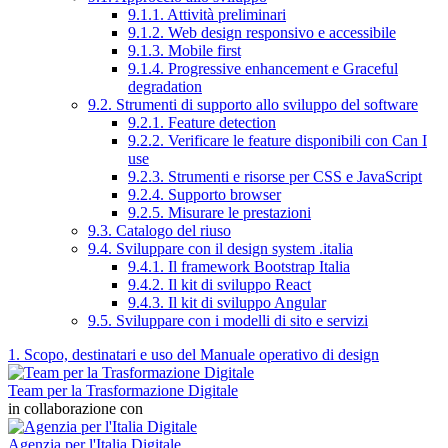
9.1.1. Attività preliminari
9.1.2. Web design responsivo e accessibile
9.1.3. Mobile first
9.1.4. Progressive enhancement e Graceful
degradation
9.2. Strumenti di supporto allo sviluppo del software
9.2.1. Feature detection
9.2.2. Verificare le feature disponibili con Can I
use
9.2.3. Strumenti e risorse per CSS e JavaScript
9.2.4. Supporto browser
9.2.5. Misurare le prestazioni
9.3. Catalogo del riuso
9.4. Sviluppare con il design system .italia
9.4.1. Il framework Bootstrap Italia
9.4.2. Il kit di sviluppo React
9.4.3. Il kit di sviluppo Angular
9.5. Sviluppare con i modelli di sito e servizi
1. Scopo, destinatari e uso del Manuale operativo di design
Team per la Trasformazione Digitale
in collaborazione con
Agenzia per l'Italia Digitale