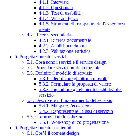
4.1.1. Interviste
4.1.2. Questionari
4.1.3. Test di usabilità
4.1.4. Web analytics
4.1.5. Strumenti di mappatura dell’esperienza
utente
4.2. Ricerca secondaria
4.2.1. Ricerca documentale
4.2.2. Analisi benchmark
4.2.3. Valutazione euristica
5. Progettazione dei servizi
5.1. Cosa sono i servizi e il service design
5.2. Progettare servizi pubblici digitali
5.3. Definire il modello di servizio
5.3.1. Identificare gli attori coinvolti
5.3.2. Formulare la proposta di valore
5.3.3. Inquadrare gli elementi costitutivi del
servizio
5.4. Descrivere il funzionamento del servizio
5.4.1. Mappare l’ecosistema
5.4.2. Rappresentare i flussi di servizio
5.5. Co-progettare le soluzioni
5.5.1. Workshop di co-progettazione
6. Progettazione dei contenuti
6.1. Cos’è il content design