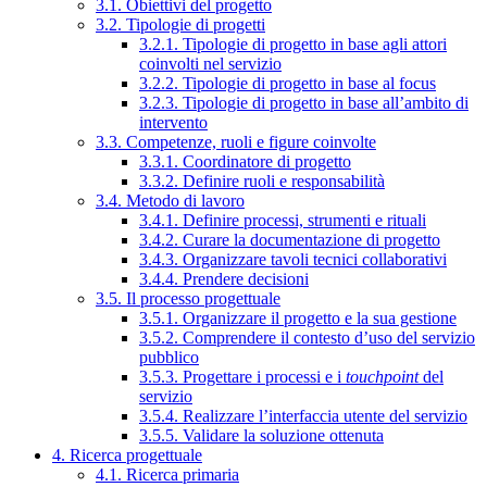
3.1. Obiettivi del progetto
3.2. Tipologie di progetti
3.2.1. Tipologie di progetto in base agli attori
coinvolti nel servizio
3.2.2. Tipologie di progetto in base al focus
3.2.3. Tipologie di progetto in base all’ambito di
intervento
3.3. Competenze, ruoli e figure coinvolte
3.3.1. Coordinatore di progetto
3.3.2. Definire ruoli e responsabilità
3.4. Metodo di lavoro
3.4.1. Definire processi, strumenti e rituali
3.4.2. Curare la documentazione di progetto
3.4.3. Organizzare tavoli tecnici collaborativi
3.4.4. Prendere decisioni
3.5. Il processo progettuale
3.5.1. Organizzare il progetto e la sua gestione
3.5.2. Comprendere il contesto d’uso del servizio
pubblico
3.5.3. Progettare i processi e i
touchpoint
del
servizio
3.5.4. Realizzare l’interfaccia utente del servizio
3.5.5. Validare la soluzione ottenuta
4. Ricerca progettuale
4.1. Ricerca primaria