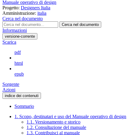
Manuale operativo di design
Progetto:
Designers Italia
Amministrazione:
italia
Cerca nel documento
Cerca nel documento
Informazioni
versione-corrente
Scarica
pdf
html
epub
Sorgente
Azioni
indice dei contenuti
Sommario
1. Scopo, destinatari e uso del Manuale operativo di design
1.1. Versionamento e storico
1.2. Consultazione del manuale
1.3. Contribuisci al manuale