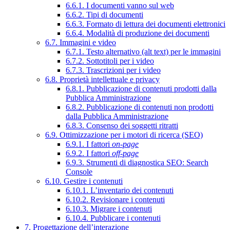
6.6.1. I documenti vanno sul web
6.6.2. Tipi di documenti
6.6.3. Formato di lettura dei documenti elettronici
6.6.4. Modalità di produzione dei documenti
6.7. Immagini e video
6.7.1. Testo alternativo (alt text) per le immagini
6.7.2. Sottotitoli per i video
6.7.3. Trascrizioni per i video
6.8. Proprietà intellettuale e privacy
6.8.1. Pubblicazione di contenuti prodotti dalla
Pubblica Amministrazione
6.8.2. Pubblicazione di contenuti non prodotti
dalla Pubblica Amministrazione
6.8.3. Consenso dei soggetti ritratti
6.9. Ottimizzazione per i motori di ricerca (SEO)
6.9.1. I fattori
on-page
6.9.2. I fattori
off-page
6.9.3. Strumenti di diagnostica SEO: Search
Console
6.10. Gestire i contenuti
6.10.1. L’inventario dei contenuti
6.10.2. Revisionare i contenuti
6.10.3. Migrare i contenuti
6.10.4. Pubblicare i contenuti
7. Progettazione dell’interazione