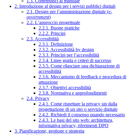
1.3. Contribuisci al manuale
2. Introduzione al design per i servizi pubblici digitali
2.1. Design per l’amministrazione digitale (
e-
government
)
2.2. L’approccio progettuale
2.2.1. Buone pratiche
2.2.2. Principi
2.3. Accessibilità
2.3.1. Definizione
2.3.2. Accessibilità by design
2.3.3. Principi per l’accessibilità
2.3.4. Linee guida e criteri di successo
2.3.5. Come rilasciare una dichiarazione di
accessibilità
2.3.6. Meccanismo di feedback e procedura di
attuazione
2.3.7. Obiettivi accessibilità
2.3.8. Normativa e approfondimenti
2.4. Privacy
2.4.1. Come rispettare la privacy sin dalla
progettazione di un sito o servizio digitale
2.4.2. Richiedi il consenso quando necessario
2.4.3. Le basi del sito web: architettura,
informativa privacy, riferimenti DPO
3. Pianificazione, gestione e strategia