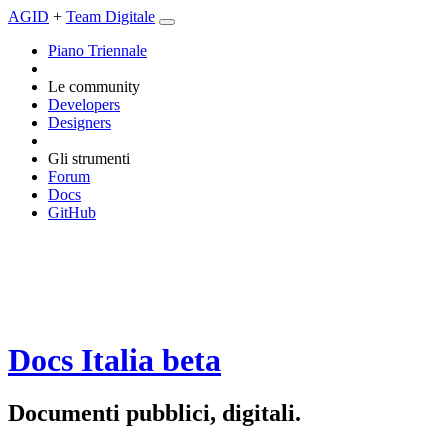
AGID
+
Team Digitale
Piano Triennale
Le community
Developers
Designers
Gli strumenti
Forum
Docs
GitHub
Docs Italia
beta
Documenti pubblici, digitali.