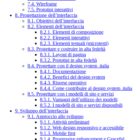
7.4. Wireframe
7.5. Prototipi interattivi
8. Progettazione dell’interfaccia
8.1. Obiettivi dell’interfaccia
8.2. Elementi dell’interfaccia
8.2.1. Elementi di composizione
8.2.2. Elementi interattivi
8.2.3. Elementi testuali (microtesti)
8.3. Progettare e costruire in alta fedeltà
8.3.1. Layout di pagina
8.3.2. Prototipi in alta fedeltà
8.4. Progettare con il design system .italia
8.4.1. Documentazione
8.4.2. Benefici del design system
8.4.3. Risorse operative
8.4.4. Come contribuire al design system .italia
8.5. Progettare con i modelli di sito e servizi
8.5.1. Vantaggi dell’utilizzo dei modelli
8.5.2. I modelli di sito e servizi disponibili
9. Sviluppo dell’interfaccia
9.1. Approccio allo sviluppo
9.1.1. Attività preliminari
9.1.2. Web design responsivo e accessibile
9.1.3. Mobile first
9.1.4. Progressive enhancement e Graceful