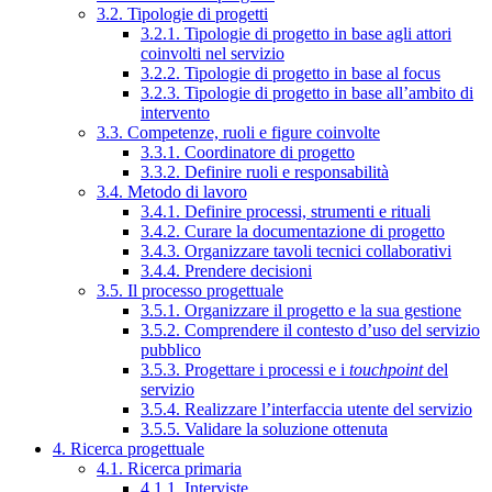
3.2. Tipologie di progetti
3.2.1. Tipologie di progetto in base agli attori
coinvolti nel servizio
3.2.2. Tipologie di progetto in base al focus
3.2.3. Tipologie di progetto in base all’ambito di
intervento
3.3. Competenze, ruoli e figure coinvolte
3.3.1. Coordinatore di progetto
3.3.2. Definire ruoli e responsabilità
3.4. Metodo di lavoro
3.4.1. Definire processi, strumenti e rituali
3.4.2. Curare la documentazione di progetto
3.4.3. Organizzare tavoli tecnici collaborativi
3.4.4. Prendere decisioni
3.5. Il processo progettuale
3.5.1. Organizzare il progetto e la sua gestione
3.5.2. Comprendere il contesto d’uso del servizio
pubblico
3.5.3. Progettare i processi e i
touchpoint
del
servizio
3.5.4. Realizzare l’interfaccia utente del servizio
3.5.5. Validare la soluzione ottenuta
4. Ricerca progettuale
4.1. Ricerca primaria
4.1.1. Interviste