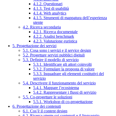
4.1.2. Questionari
4.1.3. Test di usabilità
4.1.4. Web analytics
4.1.5. Strumenti di mappatura dell’esperienza
utente
4.2. Ricerca secondaria
4.2.1. Ricerca documentale
4.2.2. Analisi benchmark
4.2.3. Valutazione euristica
5. Progettazione dei servizi
5.1. Cosa sono i servizi e il service design
5.2. Progettare servizi pubblici digitali
5.3. Definire il modello di servizio
5.3.1. Identificare gli attori coinvolti
5.3.2. Formulare la proposta di valore
5.3.3. Inquadrare gli elementi costitutivi del
servizio
5.4. Descrivere il funzionamento del servizio
5.4.1. Mappare l’ecosistema
5.4.2. Rappresentare i flussi di servizio
5.5. Co-progettare le soluzioni
5.5.1. Workshop di co-progettazione
6. Progettazione dei contenuti
6.1. Cos’è il content design
6.2. Ricerca utente sui contenuti e il linguaggio