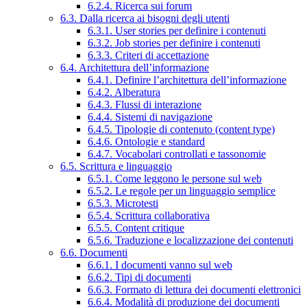
6.2.4. Ricerca sui forum
6.3. Dalla ricerca ai bisogni degli utenti
6.3.1. User stories per definire i contenuti
6.3.2. Job stories per definire i contenuti
6.3.3. Criteri di accettazione
6.4. Architettura dell’informazione
6.4.1. Definire l’architettura dell’informazione
6.4.2. Alberatura
6.4.3. Flussi di interazione
6.4.4. Sistemi di navigazione
6.4.5. Tipologie di contenuto (content type)
6.4.6. Ontologie e standard
6.4.7. Vocabolari controllati e tassonomie
6.5. Scrittura e linguaggio
6.5.1. Come leggono le persone sul web
6.5.2. Le regole per un linguaggio semplice
6.5.3. Microtesti
6.5.4. Scrittura collaborativa
6.5.5. Content critique
6.5.6. Traduzione e localizzazione dei contenuti
6.6. Documenti
6.6.1. I documenti vanno sul web
6.6.2. Tipi di documenti
6.6.3. Formato di lettura dei documenti elettronici
6.6.4. Modalità di produzione dei documenti