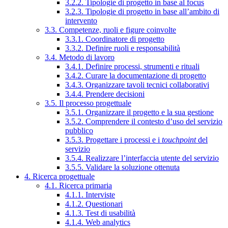
3.2.2. Tipologie di progetto in base al focus
3.2.3. Tipologie di progetto in base all’ambito di
intervento
3.3. Competenze, ruoli e figure coinvolte
3.3.1. Coordinatore di progetto
3.3.2. Definire ruoli e responsabilità
3.4. Metodo di lavoro
3.4.1. Definire processi, strumenti e rituali
3.4.2. Curare la documentazione di progetto
3.4.3. Organizzare tavoli tecnici collaborativi
3.4.4. Prendere decisioni
3.5. Il processo progettuale
3.5.1. Organizzare il progetto e la sua gestione
3.5.2. Comprendere il contesto d’uso del servizio
pubblico
3.5.3. Progettare i processi e i
touchpoint
del
servizio
3.5.4. Realizzare l’interfaccia utente del servizio
3.5.5. Validare la soluzione ottenuta
4. Ricerca progettuale
4.1. Ricerca primaria
4.1.1. Interviste
4.1.2. Questionari
4.1.3. Test di usabilità
4.1.4. Web analytics