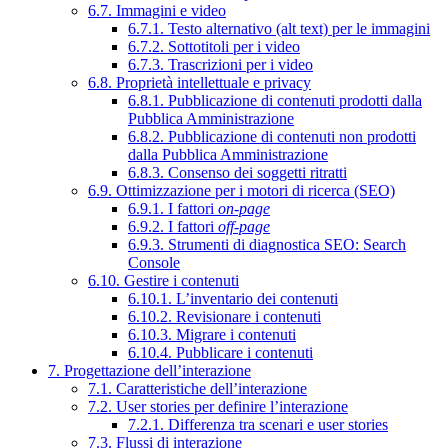
6.7. Immagini e video
6.7.1. Testo alternativo (alt text) per le immagini
6.7.2. Sottotitoli per i video
6.7.3. Trascrizioni per i video
6.8. Proprietà intellettuale e privacy
6.8.1. Pubblicazione di contenuti prodotti dalla
Pubblica Amministrazione
6.8.2. Pubblicazione di contenuti non prodotti
dalla Pubblica Amministrazione
6.8.3. Consenso dei soggetti ritratti
6.9. Ottimizzazione per i motori di ricerca (SEO)
6.9.1. I fattori
on-page
6.9.2. I fattori
off-page
6.9.3. Strumenti di diagnostica SEO: Search
Console
6.10. Gestire i contenuti
6.10.1. L’inventario dei contenuti
6.10.2. Revisionare i contenuti
6.10.3. Migrare i contenuti
6.10.4. Pubblicare i contenuti
7. Progettazione dell’interazione
7.1. Caratteristiche dell’interazione
7.2. User stories per definire l’interazione
7.2.1. Differenza tra scenari e user stories
7.3. Flussi di interazione