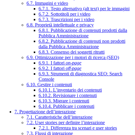
6.7. Immagini e video
6.7.1. Testo alternativo (alt text) per le immagini
6.7.2. Sottotitoli per i video
6.7.3. Trascrizioni per i video
6.8. Proprietà intellettuale e privacy
6.8.1. Pubblicazione di contenuti prodotti dalla
Pubblica Amministrazione
6.8.2. Pubblicazione di contenuti non prodotti
dalla Pubblica Amministrazione
6.8.3. Consenso dei soggetti ritratti
6.9. Ottimizzazione per i motori di ricerca (SEO)
6.9.1. I fattori
on-page
6.9.2. I fattori
off-page
6.9.3. Strumenti di diagnostica SEO: Search
Console
6.10. Gestire i contenuti
6.10.1. L’inventario dei contenuti
6.10.2. Revisionare i contenuti
6.10.3. Migrare i contenuti
6.10.4. Pubblicare i contenuti
7. Progettazione dell’interazione
7.1. Caratteristiche dell’interazione
7.2. User stories per definire l’interazione
7.2.1. Differenza tra scenari e user stories
7.3. Flussi di interazione