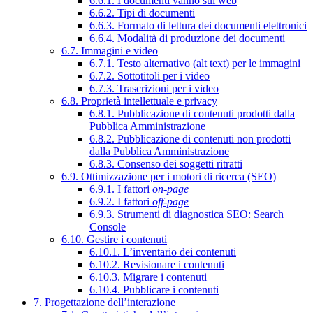
6.6.1. I documenti vanno sul web
6.6.2. Tipi di documenti
6.6.3. Formato di lettura dei documenti elettronici
6.6.4. Modalità di produzione dei documenti
6.7. Immagini e video
6.7.1. Testo alternativo (alt text) per le immagini
6.7.2. Sottotitoli per i video
6.7.3. Trascrizioni per i video
6.8. Proprietà intellettuale e privacy
6.8.1. Pubblicazione di contenuti prodotti dalla
Pubblica Amministrazione
6.8.2. Pubblicazione di contenuti non prodotti
dalla Pubblica Amministrazione
6.8.3. Consenso dei soggetti ritratti
6.9. Ottimizzazione per i motori di ricerca (SEO)
6.9.1. I fattori
on-page
6.9.2. I fattori
off-page
6.9.3. Strumenti di diagnostica SEO: Search
Console
6.10. Gestire i contenuti
6.10.1. L’inventario dei contenuti
6.10.2. Revisionare i contenuti
6.10.3. Migrare i contenuti
6.10.4. Pubblicare i contenuti
7. Progettazione dell’interazione