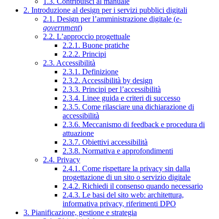
1.3. Contribuisci al manuale
2. Introduzione al design per i servizi pubblici digitali
2.1. Design per l’amministrazione digitale (
e-
government
)
2.2. L’approccio progettuale
2.2.1. Buone pratiche
2.2.2. Principi
2.3. Accessibilità
2.3.1. Definizione
2.3.2. Accessibilità by design
2.3.3. Principi per l’accessibilità
2.3.4. Linee guida e criteri di successo
2.3.5. Come rilasciare una dichiarazione di
accessibilità
2.3.6. Meccanismo di feedback e procedura di
attuazione
2.3.7. Obiettivi accessibilità
2.3.8. Normativa e approfondimenti
2.4. Privacy
2.4.1. Come rispettare la privacy sin dalla
progettazione di un sito o servizio digitale
2.4.2. Richiedi il consenso quando necessario
2.4.3. Le basi del sito web: architettura,
informativa privacy, riferimenti DPO
3. Pianificazione, gestione e strategia