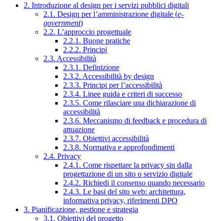
2. Introduzione al design per i servizi pubblici digitali
2.1. Design per l’amministrazione digitale (
e-
government
)
2.2. L’approccio progettuale
2.2.1. Buone pratiche
2.2.2. Principi
2.3. Accessibilità
2.3.1. Definizione
2.3.2. Accessibilità by design
2.3.3. Principi per l’accessibilità
2.3.4. Linee guida e criteri di successo
2.3.5. Come rilasciare una dichiarazione di
accessibilità
2.3.6. Meccanismo di feedback e procedura di
attuazione
2.3.7. Obiettivi accessibilità
2.3.8. Normativa e approfondimenti
2.4. Privacy
2.4.1. Come rispettare la privacy sin dalla
progettazione di un sito o servizio digitale
2.4.2. Richiedi il consenso quando necessario
2.4.3. Le basi del sito web: architettura,
informativa privacy, riferimenti DPO
3. Pianificazione, gestione e strategia
3.1. Obiettivi del progetto