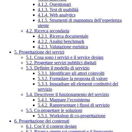
4.1.2. Questionari
4.1.3. Test di usabilità
4.1.4. Web analytics
4.1.5. Strumenti di mappatura dell’esperienza
utente
4.2. Ricerca secondaria
4.2.1. Ricerca documentale
4.2.2. Analisi benchmark
4.2.3. Valutazione euristica
5. Progettazione dei servizi
5.1. Cosa sono i servizi e il service design
5.2. Progettare servizi pubblici digitali
5.3. Definire il modello di servizio
5.3.1. Identificare gli attori coinvolti
5.3.2. Formulare la proposta di valore
5.3.3. Inquadrare gli elementi costitutivi del
servizio
5.4. Descrivere il funzionamento del servizio
5.4.1. Mappare l’ecosistema
5.4.2. Rappresentare i flussi di servizio
5.5. Co-progettare le soluzioni
5.5.1. Workshop di co-progettazione
6. Progettazione dei contenuti
6.1. Cos’è il content design
6.2. Ricerca utente sui contenuti e il linguaggio