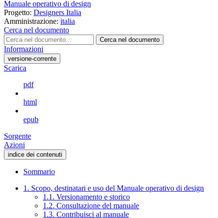
Manuale operativo di design
Progetto:
Designers Italia
Amministrazione:
italia
Cerca nel documento
Cerca nel documento
Informazioni
versione-corrente
Scarica
pdf
html
epub
Sorgente
Azioni
indice dei contenuti
Sommario
1. Scopo, destinatari e uso del Manuale operativo di design
1.1. Versionamento e storico
1.2. Consultazione del manuale
1.3. Contribuisci al manuale