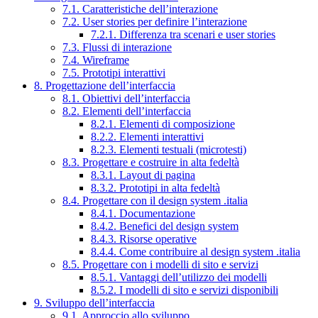
7.1. Caratteristiche dell’interazione
7.2. User stories per definire l’interazione
7.2.1. Differenza tra scenari e user stories
7.3. Flussi di interazione
7.4. Wireframe
7.5. Prototipi interattivi
8. Progettazione dell’interfaccia
8.1. Obiettivi dell’interfaccia
8.2. Elementi dell’interfaccia
8.2.1. Elementi di composizione
8.2.2. Elementi interattivi
8.2.3. Elementi testuali (microtesti)
8.3. Progettare e costruire in alta fedeltà
8.3.1. Layout di pagina
8.3.2. Prototipi in alta fedeltà
8.4. Progettare con il design system .italia
8.4.1. Documentazione
8.4.2. Benefici del design system
8.4.3. Risorse operative
8.4.4. Come contribuire al design system .italia
8.5. Progettare con i modelli di sito e servizi
8.5.1. Vantaggi dell’utilizzo dei modelli
8.5.2. I modelli di sito e servizi disponibili
9. Sviluppo dell’interfaccia
9.1. Approccio allo sviluppo