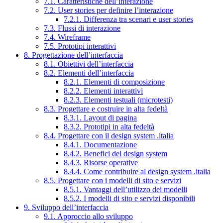
7.1. Caratteristiche dell’interazione
7.2. User stories per definire l’interazione
7.2.1. Differenza tra scenari e user stories
7.3. Flussi di interazione
7.4. Wireframe
7.5. Prototipi interattivi
8. Progettazione dell’interfaccia
8.1. Obiettivi dell’interfaccia
8.2. Elementi dell’interfaccia
8.2.1. Elementi di composizione
8.2.2. Elementi interattivi
8.2.3. Elementi testuali (microtesti)
8.3. Progettare e costruire in alta fedeltà
8.3.1. Layout di pagina
8.3.2. Prototipi in alta fedeltà
8.4. Progettare con il design system .italia
8.4.1. Documentazione
8.4.2. Benefici del design system
8.4.3. Risorse operative
8.4.4. Come contribuire al design system .italia
8.5. Progettare con i modelli di sito e servizi
8.5.1. Vantaggi dell’utilizzo dei modelli
8.5.2. I modelli di sito e servizi disponibili
9. Sviluppo dell’interfaccia
9.1. Approccio allo sviluppo