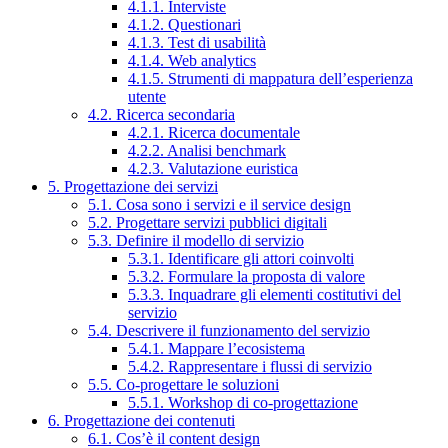
4.1.1. Interviste
4.1.2. Questionari
4.1.3. Test di usabilità
4.1.4. Web analytics
4.1.5. Strumenti di mappatura dell’esperienza
utente
4.2. Ricerca secondaria
4.2.1. Ricerca documentale
4.2.2. Analisi benchmark
4.2.3. Valutazione euristica
5. Progettazione dei servizi
5.1. Cosa sono i servizi e il service design
5.2. Progettare servizi pubblici digitali
5.3. Definire il modello di servizio
5.3.1. Identificare gli attori coinvolti
5.3.2. Formulare la proposta di valore
5.3.3. Inquadrare gli elementi costitutivi del
servizio
5.4. Descrivere il funzionamento del servizio
5.4.1. Mappare l’ecosistema
5.4.2. Rappresentare i flussi di servizio
5.5. Co-progettare le soluzioni
5.5.1. Workshop di co-progettazione
6. Progettazione dei contenuti
6.1. Cos’è il content design