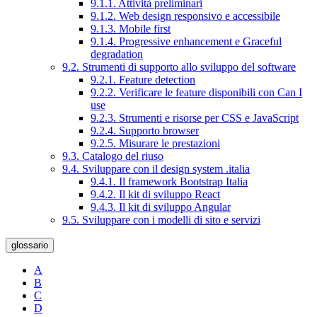
9.1.1. Attività preliminari
9.1.2. Web design responsivo e accessibile
9.1.3. Mobile first
9.1.4. Progressive enhancement e Graceful
degradation
9.2. Strumenti di supporto allo sviluppo del software
9.2.1. Feature detection
9.2.2. Verificare le feature disponibili con Can I
use
9.2.3. Strumenti e risorse per CSS e JavaScript
9.2.4. Supporto browser
9.2.5. Misurare le prestazioni
9.3. Catalogo del riuso
9.4. Sviluppare con il design system .italia
9.4.1. Il framework Bootstrap Italia
9.4.2. Il kit di sviluppo React
9.4.3. Il kit di sviluppo Angular
9.5. Sviluppare con i modelli di sito e servizi
glossario
A
B
C
D