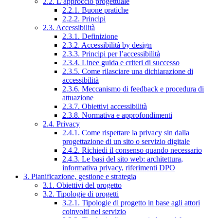
2.2. L’approccio progettuale
2.2.1. Buone pratiche
2.2.2. Principi
2.3. Accessibilità
2.3.1. Definizione
2.3.2. Accessibilità by design
2.3.3. Principi per l’accessibilità
2.3.4. Linee guida e criteri di successo
2.3.5. Come rilasciare una dichiarazione di
accessibilità
2.3.6. Meccanismo di feedback e procedura di
attuazione
2.3.7. Obiettivi accessibilità
2.3.8. Normativa e approfondimenti
2.4. Privacy
2.4.1. Come rispettare la privacy sin dalla
progettazione di un sito o servizio digitale
2.4.2. Richiedi il consenso quando necessario
2.4.3. Le basi del sito web: architettura,
informativa privacy, riferimenti DPO
3. Pianificazione, gestione e strategia
3.1. Obiettivi del progetto
3.2. Tipologie di progetti
3.2.1. Tipologie di progetto in base agli attori
coinvolti nel servizio