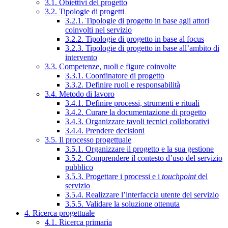
3.1. Obiettivi del progetto
3.2. Tipologie di progetti
3.2.1. Tipologie di progetto in base agli attori
coinvolti nel servizio
3.2.2. Tipologie di progetto in base al focus
3.2.3. Tipologie di progetto in base all’ambito di
intervento
3.3. Competenze, ruoli e figure coinvolte
3.3.1. Coordinatore di progetto
3.3.2. Definire ruoli e responsabilità
3.4. Metodo di lavoro
3.4.1. Definire processi, strumenti e rituali
3.4.2. Curare la documentazione di progetto
3.4.3. Organizzare tavoli tecnici collaborativi
3.4.4. Prendere decisioni
3.5. Il processo progettuale
3.5.1. Organizzare il progetto e la sua gestione
3.5.2. Comprendere il contesto d’uso del servizio
pubblico
3.5.3. Progettare i processi e i
touchpoint
del
servizio
3.5.4. Realizzare l’interfaccia utente del servizio
3.5.5. Validare la soluzione ottenuta
4. Ricerca progettuale
4.1. Ricerca primaria