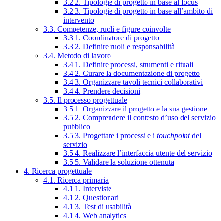
3.2.2. Tipologie di progetto in base al focus
3.2.3. Tipologie di progetto in base all’ambito di
intervento
3.3. Competenze, ruoli e figure coinvolte
3.3.1. Coordinatore di progetto
3.3.2. Definire ruoli e responsabilità
3.4. Metodo di lavoro
3.4.1. Definire processi, strumenti e rituali
3.4.2. Curare la documentazione di progetto
3.4.3. Organizzare tavoli tecnici collaborativi
3.4.4. Prendere decisioni
3.5. Il processo progettuale
3.5.1. Organizzare il progetto e la sua gestione
3.5.2. Comprendere il contesto d’uso del servizio
pubblico
3.5.3. Progettare i processi e i
touchpoint
del
servizio
3.5.4. Realizzare l’interfaccia utente del servizio
3.5.5. Validare la soluzione ottenuta
4. Ricerca progettuale
4.1. Ricerca primaria
4.1.1. Interviste
4.1.2. Questionari
4.1.3. Test di usabilità
4.1.4. Web analytics