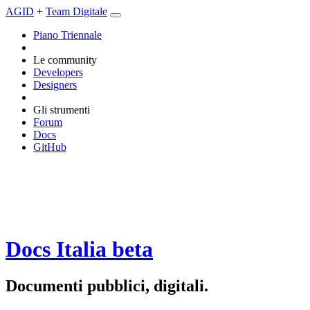
AGID
+
Team Digitale
Piano Triennale
Le community
Developers
Designers
Gli strumenti
Forum
Docs
GitHub
Docs Italia
beta
Documenti pubblici, digitali.