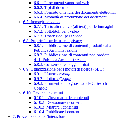
6.6.1. I documenti vanno sul web
6.6.2. Tipi di documenti
6.6.3. Formato di lettura dei documenti elettronici
6.6.4. Modalità di produzione dei documenti
6.7. Immagini e video
6.7.1. Testo alternativo (alt text) per le immagini
6.7.2. Sottotitoli per i video
6.7.3. Trascrizioni per i video
6.8. Proprietà intellettuale e privacy
6.8.1. Pubblicazione di contenuti prodotti dalla
Pubblica Amministrazione
6.8.2. Pubblicazione di contenuti non prodotti
dalla Pubblica Amministrazione
6.8.3. Consenso dei soggetti ritratti
6.9. Ottimizzazione per i motori di ricerca (SEO)
6.9.1. I fattori
on-page
6.9.2. I fattori
off-page
6.9.3. Strumenti di diagnostica SEO: Search
Console
6.10. Gestire i contenuti
6.10.1. L’inventario dei contenuti
6.10.2. Revisionare i contenuti
6.10.3. Migrare i contenuti
6.10.4. Pubblicare i contenuti
7. Progettazione dell’interazione