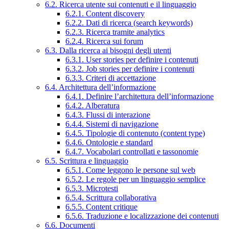
6.2. Ricerca utente sui contenuti e il linguaggio
6.2.1. Content discovery
6.2.2. Dati di ricerca (search keywords)
6.2.3. Ricerca tramite analytics
6.2.4. Ricerca sui forum
6.3. Dalla ricerca ai bisogni degli utenti
6.3.1. User stories per definire i contenuti
6.3.2. Job stories per definire i contenuti
6.3.3. Criteri di accettazione
6.4. Architettura dell’informazione
6.4.1. Definire l’architettura dell’informazione
6.4.2. Alberatura
6.4.3. Flussi di interazione
6.4.4. Sistemi di navigazione
6.4.5. Tipologie di contenuto (content type)
6.4.6. Ontologie e standard
6.4.7. Vocabolari controllati e tassonomie
6.5. Scrittura e linguaggio
6.5.1. Come leggono le persone sul web
6.5.2. Le regole per un linguaggio semplice
6.5.3. Microtesti
6.5.4. Scrittura collaborativa
6.5.5. Content critique
6.5.6. Traduzione e localizzazione dei contenuti
6.6. Documenti