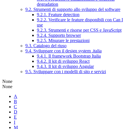
degradation
9.2. Strumenti di supporto allo sviluppo del software
9.2.1. Feature detection
9.2.2. Verificare le feature disponibili con Can I
use
9.2.3. Strumenti e risorse per CSS e JavaScript
9.2.4. Supporto browser
9.2.5. Misurare le prestazioni
9.3. Catalogo del riuso
9.4. Sviluppare con il design system .italia
9.4.1. Il framework Bootstrap Italia
9.4.2. Il kit di sviluppo React
9.4.3. Il kit di sviluppo Angular
9.5. Sviluppare con i modelli di sito e servizi
None
None
A
B
C
D
E
I
M