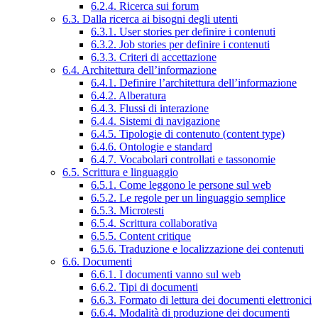
6.2.4. Ricerca sui forum
6.3. Dalla ricerca ai bisogni degli utenti
6.3.1. User stories per definire i contenuti
6.3.2. Job stories per definire i contenuti
6.3.3. Criteri di accettazione
6.4. Architettura dell’informazione
6.4.1. Definire l’architettura dell’informazione
6.4.2. Alberatura
6.4.3. Flussi di interazione
6.4.4. Sistemi di navigazione
6.4.5. Tipologie di contenuto (content type)
6.4.6. Ontologie e standard
6.4.7. Vocabolari controllati e tassonomie
6.5. Scrittura e linguaggio
6.5.1. Come leggono le persone sul web
6.5.2. Le regole per un linguaggio semplice
6.5.3. Microtesti
6.5.4. Scrittura collaborativa
6.5.5. Content critique
6.5.6. Traduzione e localizzazione dei contenuti
6.6. Documenti
6.6.1. I documenti vanno sul web
6.6.2. Tipi di documenti
6.6.3. Formato di lettura dei documenti elettronici
6.6.4. Modalità di produzione dei documenti