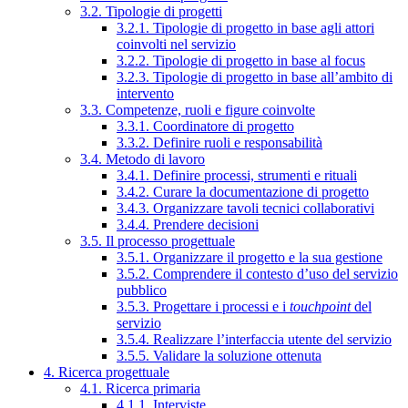
3.2. Tipologie di progetti
3.2.1. Tipologie di progetto in base agli attori
coinvolti nel servizio
3.2.2. Tipologie di progetto in base al focus
3.2.3. Tipologie di progetto in base all’ambito di
intervento
3.3. Competenze, ruoli e figure coinvolte
3.3.1. Coordinatore di progetto
3.3.2. Definire ruoli e responsabilità
3.4. Metodo di lavoro
3.4.1. Definire processi, strumenti e rituali
3.4.2. Curare la documentazione di progetto
3.4.3. Organizzare tavoli tecnici collaborativi
3.4.4. Prendere decisioni
3.5. Il processo progettuale
3.5.1. Organizzare il progetto e la sua gestione
3.5.2. Comprendere il contesto d’uso del servizio
pubblico
3.5.3. Progettare i processi e i
touchpoint
del
servizio
3.5.4. Realizzare l’interfaccia utente del servizio
3.5.5. Validare la soluzione ottenuta
4. Ricerca progettuale
4.1. Ricerca primaria
4.1.1. Interviste