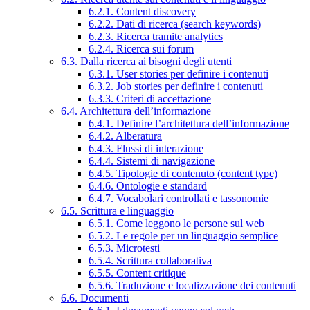
6.2.1. Content discovery
6.2.2. Dati di ricerca (search keywords)
6.2.3. Ricerca tramite analytics
6.2.4. Ricerca sui forum
6.3. Dalla ricerca ai bisogni degli utenti
6.3.1. User stories per definire i contenuti
6.3.2. Job stories per definire i contenuti
6.3.3. Criteri di accettazione
6.4. Architettura dell’informazione
6.4.1. Definire l’architettura dell’informazione
6.4.2. Alberatura
6.4.3. Flussi di interazione
6.4.4. Sistemi di navigazione
6.4.5. Tipologie di contenuto (content type)
6.4.6. Ontologie e standard
6.4.7. Vocabolari controllati e tassonomie
6.5. Scrittura e linguaggio
6.5.1. Come leggono le persone sul web
6.5.2. Le regole per un linguaggio semplice
6.5.3. Microtesti
6.5.4. Scrittura collaborativa
6.5.5. Content critique
6.5.6. Traduzione e localizzazione dei contenuti
6.6. Documenti