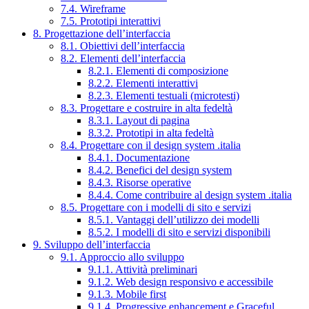
7.4. Wireframe
7.5. Prototipi interattivi
8. Progettazione dell’interfaccia
8.1. Obiettivi dell’interfaccia
8.2. Elementi dell’interfaccia
8.2.1. Elementi di composizione
8.2.2. Elementi interattivi
8.2.3. Elementi testuali (microtesti)
8.3. Progettare e costruire in alta fedeltà
8.3.1. Layout di pagina
8.3.2. Prototipi in alta fedeltà
8.4. Progettare con il design system .italia
8.4.1. Documentazione
8.4.2. Benefici del design system
8.4.3. Risorse operative
8.4.4. Come contribuire al design system .italia
8.5. Progettare con i modelli di sito e servizi
8.5.1. Vantaggi dell’utilizzo dei modelli
8.5.2. I modelli di sito e servizi disponibili
9. Sviluppo dell’interfaccia
9.1. Approccio allo sviluppo
9.1.1. Attività preliminari
9.1.2. Web design responsivo e accessibile
9.1.3. Mobile first
9.1.4. Progressive enhancement e Graceful