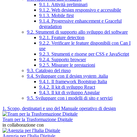
9.1.1. Attività preliminari
9.1.2. Web design responsivo e accessibile
9.1.3. Mobile first
9.1.4. Progressive enhancement e Graceful
degradation
9.2. Strumenti di supporto allo sviluppo del software
9.2.1. Feature detection
9.2.2. Verificare le feature disponibili con Can I
use
9.2.3. Strumenti e risorse per CSS e JavaScript
9.2.4. Supporto browser
9.2.5. Misurare le prestazioni
9.3. Catalogo del riuso
9.4. Sviluppare con il design system .italia
9.4.1. Il framework Bootstrap Italia
9.4.2. Il kit di sviluppo React
9.4.3. Il kit di sviluppo Angular
9.5. Sviluppare con i modelli di sito e servizi
1. Scopo, destinatari e uso del Manuale operativo di design
Team per la Trasformazione Digitale
in collaborazione con
Agenzia per l'Italia Digitale