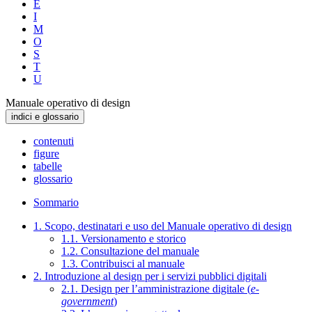
E
I
M
O
S
T
U
Manuale operativo di design
indici e glossario
contenuti
figure
tabelle
glossario
Sommario
1. Scopo, destinatari e uso del Manuale operativo di design
1.1. Versionamento e storico
1.2. Consultazione del manuale
1.3. Contribuisci al manuale
2. Introduzione al design per i servizi pubblici digitali
2.1. Design per l’amministrazione digitale (
e-
government
)