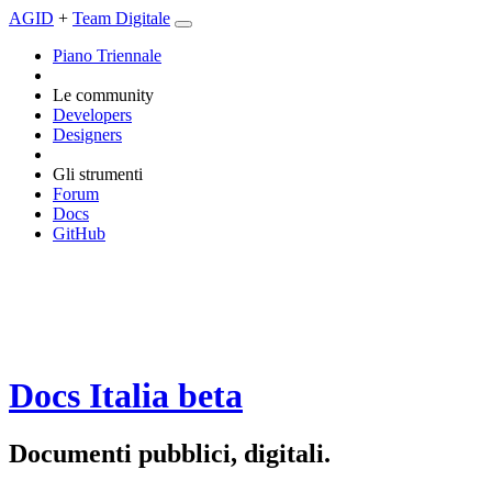
AGID
+
Team Digitale
Piano Triennale
Le community
Developers
Designers
Gli strumenti
Forum
Docs
GitHub
Docs Italia
beta
Documenti pubblici, digitali.