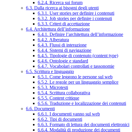
6.2.4. Ricerca sui forum
6.3. Dalla ricerca ai bisogni degli utenti
6.3.1. User stories per definire i contenuti
6.3.2. Job stories per definire i contenuti
6.3.3. Criteri di accettazione
6.4. Architettura dell’informazione
6.4.1. Definire l’architettura dell’informazione
6.4.2. Alberatura
6.4.3. Flussi di interazione
6.4.4. Sistemi di navigazione
6.4.5. Tipologie di contenuto (content type)
6.4.6. Ontologie e standard
6.4.7. Vocabolari controllati e tassonomie
6.5. Scrittura e linguaggio
6.5.1. Come leggono le persone sul web
6.5.2. Le regole per un linguaggio semplice
6.5.3. Microtesti
6.5.4. Scrittura collaborativa
6.5.5. Content critique
6.5.6. Traduzione e localizzazione dei contenuti
6.6. Documenti
6.6.1. I documenti vanno sul web
6.6.2. Tipi di documenti
6.6.3. Formato di lettura dei documenti elettronici
6.6.4. Modalità di produzione dei documenti