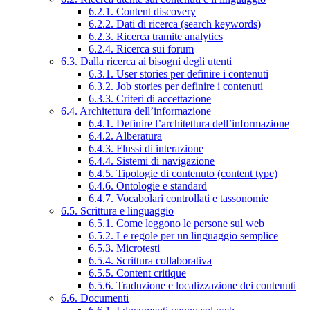
6.2.1. Content discovery
6.2.2. Dati di ricerca (search keywords)
6.2.3. Ricerca tramite analytics
6.2.4. Ricerca sui forum
6.3. Dalla ricerca ai bisogni degli utenti
6.3.1. User stories per definire i contenuti
6.3.2. Job stories per definire i contenuti
6.3.3. Criteri di accettazione
6.4. Architettura dell’informazione
6.4.1. Definire l’architettura dell’informazione
6.4.2. Alberatura
6.4.3. Flussi di interazione
6.4.4. Sistemi di navigazione
6.4.5. Tipologie di contenuto (content type)
6.4.6. Ontologie e standard
6.4.7. Vocabolari controllati e tassonomie
6.5. Scrittura e linguaggio
6.5.1. Come leggono le persone sul web
6.5.2. Le regole per un linguaggio semplice
6.5.3. Microtesti
6.5.4. Scrittura collaborativa
6.5.5. Content critique
6.5.6. Traduzione e localizzazione dei contenuti
6.6. Documenti