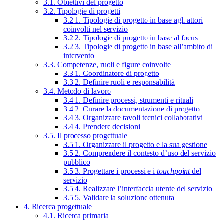
3.1. Obiettivi del progetto
3.2. Tipologie di progetti
3.2.1. Tipologie di progetto in base agli attori
coinvolti nel servizio
3.2.2. Tipologie di progetto in base al focus
3.2.3. Tipologie di progetto in base all’ambito di
intervento
3.3. Competenze, ruoli e figure coinvolte
3.3.1. Coordinatore di progetto
3.3.2. Definire ruoli e responsabilità
3.4. Metodo di lavoro
3.4.1. Definire processi, strumenti e rituali
3.4.2. Curare la documentazione di progetto
3.4.3. Organizzare tavoli tecnici collaborativi
3.4.4. Prendere decisioni
3.5. Il processo progettuale
3.5.1. Organizzare il progetto e la sua gestione
3.5.2. Comprendere il contesto d’uso del servizio
pubblico
3.5.3. Progettare i processi e i
touchpoint
del
servizio
3.5.4. Realizzare l’interfaccia utente del servizio
3.5.5. Validare la soluzione ottenuta
4. Ricerca progettuale
4.1. Ricerca primaria