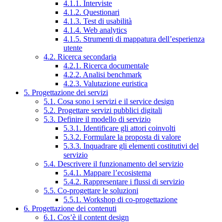
4.1.1. Interviste
4.1.2. Questionari
4.1.3. Test di usabilità
4.1.4. Web analytics
4.1.5. Strumenti di mappatura dell’esperienza
utente
4.2. Ricerca secondaria
4.2.1. Ricerca documentale
4.2.2. Analisi benchmark
4.2.3. Valutazione euristica
5. Progettazione dei servizi
5.1. Cosa sono i servizi e il service design
5.2. Progettare servizi pubblici digitali
5.3. Definire il modello di servizio
5.3.1. Identificare gli attori coinvolti
5.3.2. Formulare la proposta di valore
5.3.3. Inquadrare gli elementi costitutivi del
servizio
5.4. Descrivere il funzionamento del servizio
5.4.1. Mappare l’ecosistema
5.4.2. Rappresentare i flussi di servizio
5.5. Co-progettare le soluzioni
5.5.1. Workshop di co-progettazione
6. Progettazione dei contenuti
6.1. Cos’è il content design