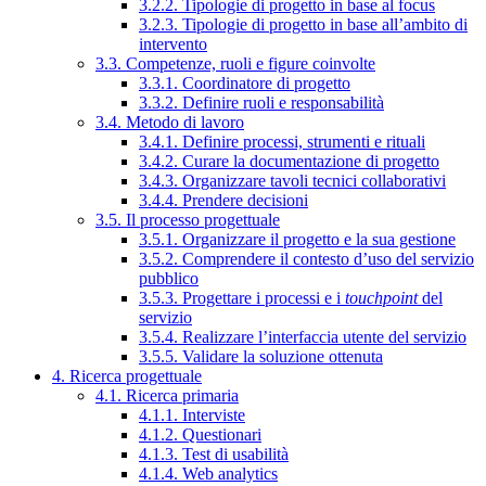
3.2.2. Tipologie di progetto in base al focus
3.2.3. Tipologie di progetto in base all’ambito di
intervento
3.3. Competenze, ruoli e figure coinvolte
3.3.1. Coordinatore di progetto
3.3.2. Definire ruoli e responsabilità
3.4. Metodo di lavoro
3.4.1. Definire processi, strumenti e rituali
3.4.2. Curare la documentazione di progetto
3.4.3. Organizzare tavoli tecnici collaborativi
3.4.4. Prendere decisioni
3.5. Il processo progettuale
3.5.1. Organizzare il progetto e la sua gestione
3.5.2. Comprendere il contesto d’uso del servizio
pubblico
3.5.3. Progettare i processi e i
touchpoint
del
servizio
3.5.4. Realizzare l’interfaccia utente del servizio
3.5.5. Validare la soluzione ottenuta
4. Ricerca progettuale
4.1. Ricerca primaria
4.1.1. Interviste
4.1.2. Questionari
4.1.3. Test di usabilità
4.1.4. Web analytics