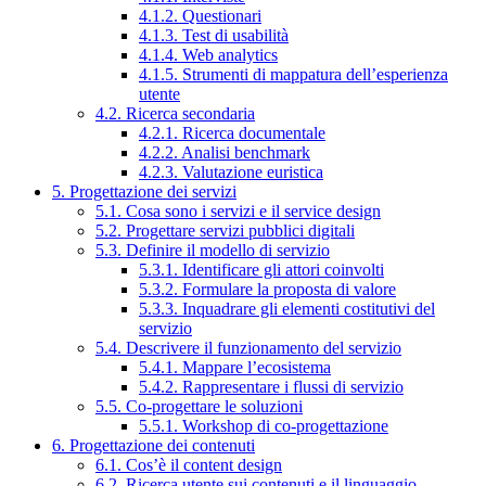
4.1.2. Questionari
4.1.3. Test di usabilità
4.1.4. Web analytics
4.1.5. Strumenti di mappatura dell’esperienza
utente
4.2. Ricerca secondaria
4.2.1. Ricerca documentale
4.2.2. Analisi benchmark
4.2.3. Valutazione euristica
5. Progettazione dei servizi
5.1. Cosa sono i servizi e il service design
5.2. Progettare servizi pubblici digitali
5.3. Definire il modello di servizio
5.3.1. Identificare gli attori coinvolti
5.3.2. Formulare la proposta di valore
5.3.3. Inquadrare gli elementi costitutivi del
servizio
5.4. Descrivere il funzionamento del servizio
5.4.1. Mappare l’ecosistema
5.4.2. Rappresentare i flussi di servizio
5.5. Co-progettare le soluzioni
5.5.1. Workshop di co-progettazione
6. Progettazione dei contenuti
6.1. Cos’è il content design
6.2. Ricerca utente sui contenuti e il linguaggio