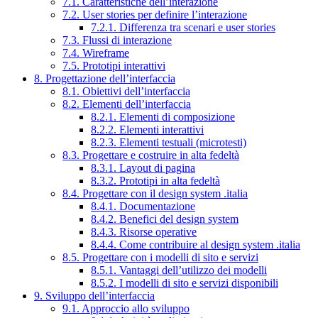
7.1. Caratteristiche dell’interazione
7.2. User stories per definire l’interazione
7.2.1. Differenza tra scenari e user stories
7.3. Flussi di interazione
7.4. Wireframe
7.5. Prototipi interattivi
8. Progettazione dell’interfaccia
8.1. Obiettivi dell’interfaccia
8.2. Elementi dell’interfaccia
8.2.1. Elementi di composizione
8.2.2. Elementi interattivi
8.2.3. Elementi testuali (microtesti)
8.3. Progettare e costruire in alta fedeltà
8.3.1. Layout di pagina
8.3.2. Prototipi in alta fedeltà
8.4. Progettare con il design system .italia
8.4.1. Documentazione
8.4.2. Benefici del design system
8.4.3. Risorse operative
8.4.4. Come contribuire al design system .italia
8.5. Progettare con i modelli di sito e servizi
8.5.1. Vantaggi dell’utilizzo dei modelli
8.5.2. I modelli di sito e servizi disponibili
9. Sviluppo dell’interfaccia
9.1. Approccio allo sviluppo