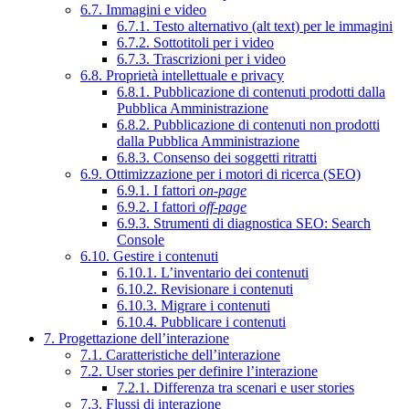
6.7. Immagini e video
6.7.1. Testo alternativo (alt text) per le immagini
6.7.2. Sottotitoli per i video
6.7.3. Trascrizioni per i video
6.8. Proprietà intellettuale e privacy
6.8.1. Pubblicazione di contenuti prodotti dalla
Pubblica Amministrazione
6.8.2. Pubblicazione di contenuti non prodotti
dalla Pubblica Amministrazione
6.8.3. Consenso dei soggetti ritratti
6.9. Ottimizzazione per i motori di ricerca (SEO)
6.9.1. I fattori
on-page
6.9.2. I fattori
off-page
6.9.3. Strumenti di diagnostica SEO: Search
Console
6.10. Gestire i contenuti
6.10.1. L’inventario dei contenuti
6.10.2. Revisionare i contenuti
6.10.3. Migrare i contenuti
6.10.4. Pubblicare i contenuti
7. Progettazione dell’interazione
7.1. Caratteristiche dell’interazione
7.2. User stories per definire l’interazione
7.2.1. Differenza tra scenari e user stories
7.3. Flussi di interazione