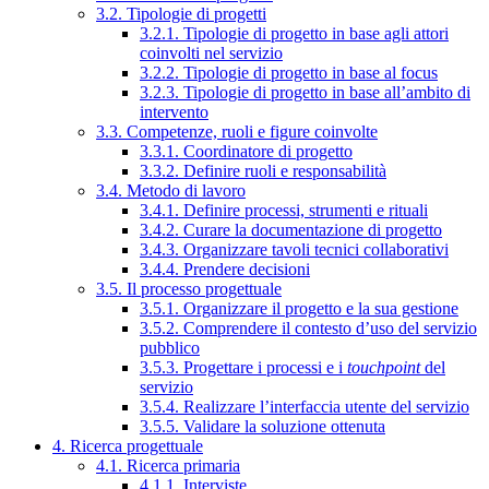
3.2. Tipologie di progetti
3.2.1. Tipologie di progetto in base agli attori
coinvolti nel servizio
3.2.2. Tipologie di progetto in base al focus
3.2.3. Tipologie di progetto in base all’ambito di
intervento
3.3. Competenze, ruoli e figure coinvolte
3.3.1. Coordinatore di progetto
3.3.2. Definire ruoli e responsabilità
3.4. Metodo di lavoro
3.4.1. Definire processi, strumenti e rituali
3.4.2. Curare la documentazione di progetto
3.4.3. Organizzare tavoli tecnici collaborativi
3.4.4. Prendere decisioni
3.5. Il processo progettuale
3.5.1. Organizzare il progetto e la sua gestione
3.5.2. Comprendere il contesto d’uso del servizio
pubblico
3.5.3. Progettare i processi e i
touchpoint
del
servizio
3.5.4. Realizzare l’interfaccia utente del servizio
3.5.5. Validare la soluzione ottenuta
4. Ricerca progettuale
4.1. Ricerca primaria
4.1.1. Interviste