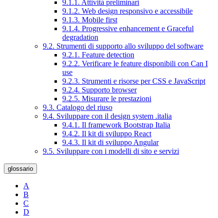
9.1.1. Attività preliminari
9.1.2. Web design responsivo e accessibile
9.1.3. Mobile first
9.1.4. Progressive enhancement e Graceful
degradation
9.2. Strumenti di supporto allo sviluppo del software
9.2.1. Feature detection
9.2.2. Verificare le feature disponibili con Can I
use
9.2.3. Strumenti e risorse per CSS e JavaScript
9.2.4. Supporto browser
9.2.5. Misurare le prestazioni
9.3. Catalogo del riuso
9.4. Sviluppare con il design system .italia
9.4.1. Il framework Bootstrap Italia
9.4.2. Il kit di sviluppo React
9.4.3. Il kit di sviluppo Angular
9.5. Sviluppare con i modelli di sito e servizi
glossario
A
B
C
D