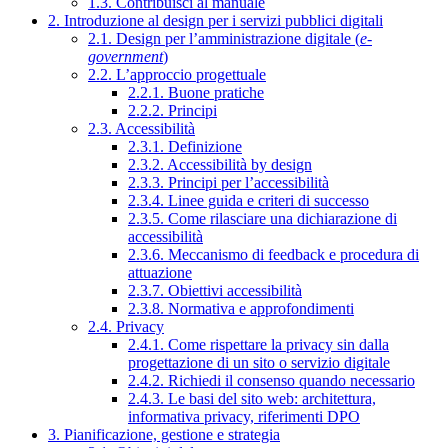
1.3. Contribuisci al manuale
2. Introduzione al design per i servizi pubblici digitali
2.1. Design per l’amministrazione digitale (
e-
government
)
2.2. L’approccio progettuale
2.2.1. Buone pratiche
2.2.2. Principi
2.3. Accessibilità
2.3.1. Definizione
2.3.2. Accessibilità by design
2.3.3. Principi per l’accessibilità
2.3.4. Linee guida e criteri di successo
2.3.5. Come rilasciare una dichiarazione di
accessibilità
2.3.6. Meccanismo di feedback e procedura di
attuazione
2.3.7. Obiettivi accessibilità
2.3.8. Normativa e approfondimenti
2.4. Privacy
2.4.1. Come rispettare la privacy sin dalla
progettazione di un sito o servizio digitale
2.4.2. Richiedi il consenso quando necessario
2.4.3. Le basi del sito web: architettura,
informativa privacy, riferimenti DPO
3. Pianificazione, gestione e strategia