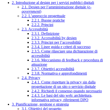
2. Introduzione al design per i servizi pubblici digitali
2.1. Design per l’amministrazione digitale (
e-
government
)
2.2. L’approccio progettuale
2.2.1. Buone pratiche
2.2.2. Principi
2.3. Accessibilità
2.3.1. Definizione
2.3.2. Accessibilità by design
2.3.3. Principi per l’accessibilità
2.3.4. Linee guida e criteri di successo
2.3.5. Come rilasciare una dichiarazione di
accessibilità
2.3.6. Meccanismo di feedback e procedura di
attuazione
2.3.7. Obiettivi accessibilità
2.3.8. Normativa e approfondimenti
2.4. Privacy
2.4.1. Come rispettare la privacy sin dalla
progettazione di un sito o servizio digitale
2.4.2. Richiedi il consenso quando necessario
2.4.3. Le basi del sito web: architettura,
informativa privacy, riferimenti DPO
3. Pianificazione, gestione e strategia
3.1. Obiettivi del progetto