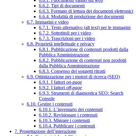
6.6.1. I documenti vanno sul web
6.6.2. Tipi di documenti
6.6.3. Formato di lettura dei documenti elettronici
6.6.4. Modalità di produzione dei documenti
6.7. Immagini e video
6.7.1. Testo alternativo (alt text) per le immagini
6.7.2. Sottotitoli per i video
6.7.3. Trascrizioni per i video
6.8. Proprietà intellettuale e privacy
6.8.1. Pubblicazione di contenuti prodotti dalla
Pubblica Amministrazione
6.8.2. Pubblicazione di contenuti non prodotti
dalla Pubblica Amministrazione
6.8.3. Consenso dei soggetti ritratti
6.9. Ottimizzazione per i motori di ricerca (SEO)
6.9.1. I fattori
on-page
6.9.2. I fattori
off-page
6.9.3. Strumenti di diagnostica SEO: Search
Console
6.10. Gestire i contenuti
6.10.1. L’inventario dei contenuti
6.10.2. Revisionare i contenuti
6.10.3. Migrare i contenuti
6.10.4. Pubblicare i contenuti
7. Progettazione dell’interazione