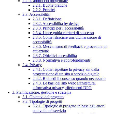
2.2. L’approccio progettuale
2.2.1. Buone pratiche
2.2.2. Principi
2.3. Accessibilità
2.3.1. Definizione
2.3.2. Accessibilità by design
2.3.3. Principi per l’accessibilità
2.3.4. Linee guida e criteri di successo
2.3.5. Come rilasciare una dichiarazione di
accessibilità
2.3.6. Meccanismo di feedback e procedura di
attuazione
2.3.7. Obiettivi accessibilità
2.3.8. Normativa e approfondimenti
2.4. Privacy
2.4.1. Come rispettare la privacy sin dalla
progettazione di un sito o servizio digitale
2.4.2. Richiedi il consenso quando necessario
2.4.3. Le basi del sito web: architettura,
informativa privacy, riferimenti DPO
3. Pianificazione, gestione e strategia
3.1. Obiettivi del progetto
3.2. Tipologie di progetti
3.2.1. Tipologie di progetto in base agli attori
coinvolti nel servizio