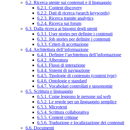
6.2. Ricerca utente sui contenuti e il linguaggio
6.2.1. Content discovery
6.2.2. Dati di ricerca (search keywords)
6.2.3. Ricerca tramite analytics
6.2.4. Ricerca sui forum
6.3. Dalla ricerca ai bisogni degli utenti
6.3.1. User stories per definire i contenuti
6.3.2. Job stories per definire i contenuti
6.3.3. Criteri di accettazione
6.4. Architettura dell’informazione
6.4.1. Definire l’architettura dell’informazione
6.4.2. Alberatura
6.4.3. Flussi di interazione
6.4.4. Sistemi di navigazione
6.4.5. Tipologie di contenuto (content type)
6.4.6. Ontologie e standard
6.4.7. Vocabolari controllati e tassonomie
6.5. Scrittura e linguaggio
6.5.1. Come leggono le persone sul web
6.5.2. Le regole per un linguaggio semplice
6.5.3. Microtesti
6.5.4. Scrittura collaborativa
6.5.5. Content critique
6.5.6. Traduzione e localizzazione dei contenuti
6.6. Documenti