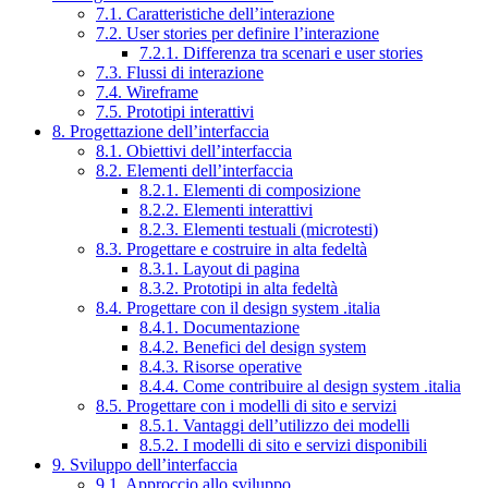
7.1. Caratteristiche dell’interazione
7.2. User stories per definire l’interazione
7.2.1. Differenza tra scenari e user stories
7.3. Flussi di interazione
7.4. Wireframe
7.5. Prototipi interattivi
8. Progettazione dell’interfaccia
8.1. Obiettivi dell’interfaccia
8.2. Elementi dell’interfaccia
8.2.1. Elementi di composizione
8.2.2. Elementi interattivi
8.2.3. Elementi testuali (microtesti)
8.3. Progettare e costruire in alta fedeltà
8.3.1. Layout di pagina
8.3.2. Prototipi in alta fedeltà
8.4. Progettare con il design system .italia
8.4.1. Documentazione
8.4.2. Benefici del design system
8.4.3. Risorse operative
8.4.4. Come contribuire al design system .italia
8.5. Progettare con i modelli di sito e servizi
8.5.1. Vantaggi dell’utilizzo dei modelli
8.5.2. I modelli di sito e servizi disponibili
9. Sviluppo dell’interfaccia
9.1. Approccio allo sviluppo