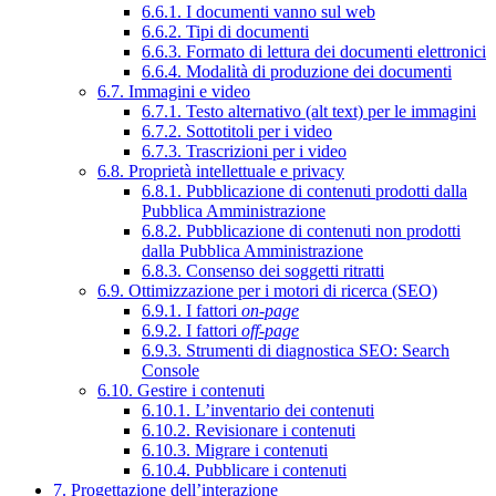
6.6.1. I documenti vanno sul web
6.6.2. Tipi di documenti
6.6.3. Formato di lettura dei documenti elettronici
6.6.4. Modalità di produzione dei documenti
6.7. Immagini e video
6.7.1. Testo alternativo (alt text) per le immagini
6.7.2. Sottotitoli per i video
6.7.3. Trascrizioni per i video
6.8. Proprietà intellettuale e privacy
6.8.1. Pubblicazione di contenuti prodotti dalla
Pubblica Amministrazione
6.8.2. Pubblicazione di contenuti non prodotti
dalla Pubblica Amministrazione
6.8.3. Consenso dei soggetti ritratti
6.9. Ottimizzazione per i motori di ricerca (SEO)
6.9.1. I fattori
on-page
6.9.2. I fattori
off-page
6.9.3. Strumenti di diagnostica SEO: Search
Console
6.10. Gestire i contenuti
6.10.1. L’inventario dei contenuti
6.10.2. Revisionare i contenuti
6.10.3. Migrare i contenuti
6.10.4. Pubblicare i contenuti
7. Progettazione dell’interazione