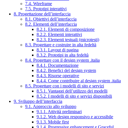
7.4. Wireframe
7.5. Prototipi interattivi
8. Progettazione dell’interfaccia
8.1. Obiettivi dell’interfaccia
8.2. Elementi dell’interfaccia
8.2.1. Elementi di composizione
8.2.2. Elementi interattivi
8.2.3. Elementi testuali (microtesti)
8.3. Progettare e costruire in alta fedeltà
8.3.1. Layout di pagina
8.3.2. Prototipi in alta fedeltà
8.4. Progettare con il design system .italia
8.4.1. Documentazione
8.4.2. Benefici del design system
8.4.3. Risorse operative
8.4.4. Come contribuire al design system .italia
8.5. Progettare con i modelli di sito e servizi
8.5.1. Vantaggi dell’utilizzo dei modelli
8.5.2. I modelli di sito e servizi disponibili
9. Sviluppo dell’interfaccia
9.1. Approccio allo sviluppo
9.1.1. Attività preliminari
9.1.2. Web design responsivo e accessibile
9.1.3. Mobile first
9.1.4. Progressive enhancement e Graceful