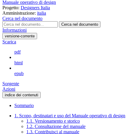
Manuale operativo di design
Progetto:
Designers Italia
Amministrazione:
italia
Cerca nel documento
Cerca nel documento
Informazioni
versione-corrente
Scarica
pdf
html
epub
Sorgente
Azioni
indice dei contenuti
Sommario
1. Scopo, destinatari e uso del Manuale operativo di design
1.1. Versionamento e storico
1.2. Consultazione del manuale
1.3. Contribuisci al manuale