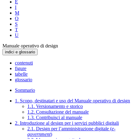
E
I
M
O
S
T
U
Manuale operativo di design
indici e glossario
contenuti
figure
tabelle
glossario
Sommario
1. Scopo, destinatari e uso del Manuale operativo di design
1.1. Versionamento e storico
1.2. Consultazione del manuale
1.3. Contribuisci al manuale
2. Introduzione al design per i servizi pubblici digitali
2.1. Design per l’amministrazione digitale (
e-
government
)