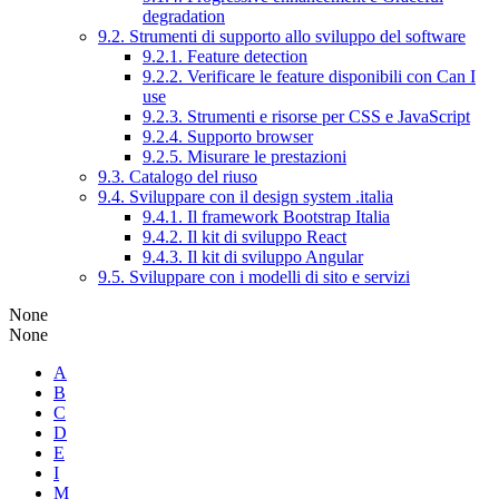
degradation
9.2. Strumenti di supporto allo sviluppo del software
9.2.1. Feature detection
9.2.2. Verificare le feature disponibili con Can I
use
9.2.3. Strumenti e risorse per CSS e JavaScript
9.2.4. Supporto browser
9.2.5. Misurare le prestazioni
9.3. Catalogo del riuso
9.4. Sviluppare con il design system .italia
9.4.1. Il framework Bootstrap Italia
9.4.2. Il kit di sviluppo React
9.4.3. Il kit di sviluppo Angular
9.5. Sviluppare con i modelli di sito e servizi
None
None
A
B
C
D
E
I
M