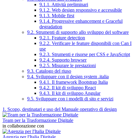
9.1.1. Attività preliminari
9.1.2. Web design responsivo e accessibile
9.1.3. Mobile first
9.1.4. Progressive enhancement e Graceful
degradation
9.2. Strumenti di supporto allo sviluppo del software
9.2.1. Feature detection
9.2.2. Verificare le feature disponibili con Can I
use
9.2.3. Strumenti e risorse per CSS e JavaScript
9.2.4. Supporto browser
9.2.5. Misurare le prestazioni
9.3. Catalogo del riuso
9.4. Sviluppare con il design system .italia
9.4.1. Il framework Bootstrap Italia
9.4.2. Il kit di sviluppo React
9.4.3. Il kit di sviluppo Angular
9.5. Sviluppare con i modelli di sito e servizi
1. Scopo, destinatari e uso del Manuale operativo di design
Team per la Trasformazione Digitale
in collaborazione con
Agenzia per l'Italia Digitale