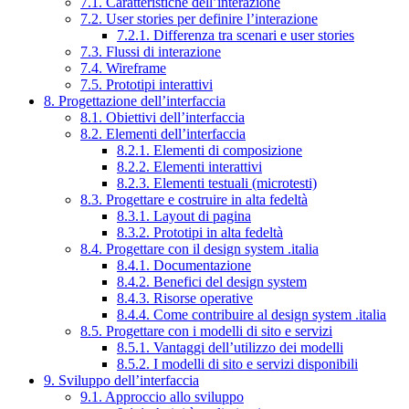
7.1. Caratteristiche dell’interazione
7.2. User stories per definire l’interazione
7.2.1. Differenza tra scenari e user stories
7.3. Flussi di interazione
7.4. Wireframe
7.5. Prototipi interattivi
8. Progettazione dell’interfaccia
8.1. Obiettivi dell’interfaccia
8.2. Elementi dell’interfaccia
8.2.1. Elementi di composizione
8.2.2. Elementi interattivi
8.2.3. Elementi testuali (microtesti)
8.3. Progettare e costruire in alta fedeltà
8.3.1. Layout di pagina
8.3.2. Prototipi in alta fedeltà
8.4. Progettare con il design system .italia
8.4.1. Documentazione
8.4.2. Benefici del design system
8.4.3. Risorse operative
8.4.4. Come contribuire al design system .italia
8.5. Progettare con i modelli di sito e servizi
8.5.1. Vantaggi dell’utilizzo dei modelli
8.5.2. I modelli di sito e servizi disponibili
9. Sviluppo dell’interfaccia
9.1. Approccio allo sviluppo