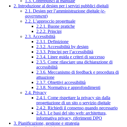
1.3. Contribuisci al manuale
2. Introduzione al design per i servizi pubblici digitali
2.1. Design per l’amministrazione digitale (
e-
government
)
2.2. L’approccio progettuale
2.2.1. Buone pratiche
2.2.2. Principi
2.3. Accessibilità
2.3.1. Definizione
2.3.2. Accessibilità by design
2.3.3. Principi per l’accessibilità
2.3.4. Linee guida e criteri di successo
2.3.5. Come rilasciare una dichiarazione di
accessibilità
2.3.6. Meccanismo di feedback e procedura di
attuazione
2.3.7. Obiettivi accessibilità
2.3.8. Normativa e approfondimenti
2.4. Privacy
2.4.1. Come rispettare la privacy sin dalla
progettazione di un sito o servizio digitale
2.4.2. Richiedi il consenso quando necessario
2.4.3. Le basi del sito web: architettura,
informativa privacy, riferimenti DPO
3. Pianificazione, gestione e strategia