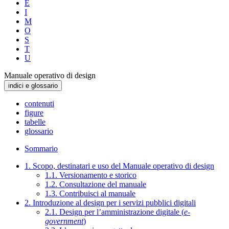
E
I
M
O
S
T
U
Manuale operativo di design
indici e glossario
contenuti
figure
tabelle
glossario
Sommario
1. Scopo, destinatari e uso del Manuale operativo di design
1.1. Versionamento e storico
1.2. Consultazione del manuale
1.3. Contribuisci al manuale
2. Introduzione al design per i servizi pubblici digitali
2.1. Design per l’amministrazione digitale (
e-
government
)