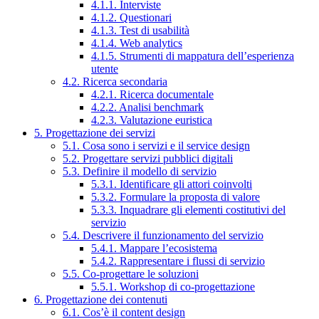
4.1.1. Interviste
4.1.2. Questionari
4.1.3. Test di usabilità
4.1.4. Web analytics
4.1.5. Strumenti di mappatura dell’esperienza
utente
4.2. Ricerca secondaria
4.2.1. Ricerca documentale
4.2.2. Analisi benchmark
4.2.3. Valutazione euristica
5. Progettazione dei servizi
5.1. Cosa sono i servizi e il service design
5.2. Progettare servizi pubblici digitali
5.3. Definire il modello di servizio
5.3.1. Identificare gli attori coinvolti
5.3.2. Formulare la proposta di valore
5.3.3. Inquadrare gli elementi costitutivi del
servizio
5.4. Descrivere il funzionamento del servizio
5.4.1. Mappare l’ecosistema
5.4.2. Rappresentare i flussi di servizio
5.5. Co-progettare le soluzioni
5.5.1. Workshop di co-progettazione
6. Progettazione dei contenuti
6.1. Cos’è il content design