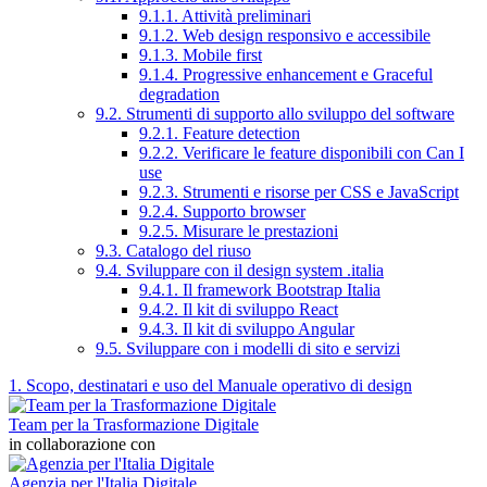
9.1.1. Attività preliminari
9.1.2. Web design responsivo e accessibile
9.1.3. Mobile first
9.1.4. Progressive enhancement e Graceful
degradation
9.2. Strumenti di supporto allo sviluppo del software
9.2.1. Feature detection
9.2.2. Verificare le feature disponibili con Can I
use
9.2.3. Strumenti e risorse per CSS e JavaScript
9.2.4. Supporto browser
9.2.5. Misurare le prestazioni
9.3. Catalogo del riuso
9.4. Sviluppare con il design system .italia
9.4.1. Il framework Bootstrap Italia
9.4.2. Il kit di sviluppo React
9.4.3. Il kit di sviluppo Angular
9.5. Sviluppare con i modelli di sito e servizi
1. Scopo, destinatari e uso del Manuale operativo di design
Team per la Trasformazione Digitale
in collaborazione con
Agenzia per l'Italia Digitale