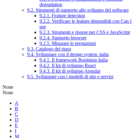
degradation
9.2. Strumenti di supporto allo sviluppo del software
9.2.1. Feature detection
9.2.2. Verificare le feature disponibili con Can I
use
9.2.3. Strumenti e risorse per CSS e JavaScript
9.2.4. Supporto browser
9.2.5. Misurare le prestazioni
9.3. Catalogo del riuso
9.4. Sviluppare con il design system .italia
9.4.1. Il framework Bootstrap Italia
9.4.2. Il kit di sviluppo React
9.4.3. Il kit di sviluppo Angular
9.5. Sviluppare con i modelli di sito e servizi
None
None
A
B
C
D
E
I
M