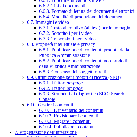
6.6.1. I documenti vanno sul web
6.6.2. Tipi di documenti
6.6.3. Formato di lettura dei documenti elettronici
6.6.4. Modalità di produzione dei documenti
6.7. Immagini e video
6.7.1. Testo alternativo (alt text) per le immagini
6.7.2. Sottotitoli per i video
6.7.3. Trascrizioni per i video
6.8. Proprietà intellettuale e privacy
6.8.1. Pubblicazione di contenuti prodotti dalla
Pubblica Amministrazione
6.8.2. Pubblicazione di contenuti non prodotti
dalla Pubblica Amministrazione
6.8.3. Consenso dei soggetti ritratti
6.9. Ottimizzazione per i motori di ricerca (SEO)
6.9.1. I fattori
on-page
6.9.2. I fattori
off-page
6.9.3. Strumenti di diagnostica SEO: Search
Console
6.10. Gestire i contenuti
6.10.1. L’inventario dei contenuti
6.10.2. Revisionare i contenuti
6.10.3. Migrare i contenuti
6.10.4. Pubblicare i contenuti
7. Progettazione dell’interazione