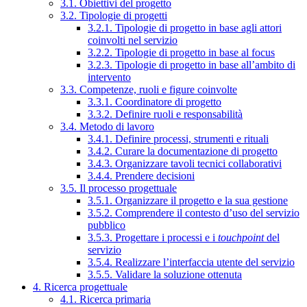
3.1. Obiettivi del progetto
3.2. Tipologie di progetti
3.2.1. Tipologie di progetto in base agli attori
coinvolti nel servizio
3.2.2. Tipologie di progetto in base al focus
3.2.3. Tipologie di progetto in base all’ambito di
intervento
3.3. Competenze, ruoli e figure coinvolte
3.3.1. Coordinatore di progetto
3.3.2. Definire ruoli e responsabilità
3.4. Metodo di lavoro
3.4.1. Definire processi, strumenti e rituali
3.4.2. Curare la documentazione di progetto
3.4.3. Organizzare tavoli tecnici collaborativi
3.4.4. Prendere decisioni
3.5. Il processo progettuale
3.5.1. Organizzare il progetto e la sua gestione
3.5.2. Comprendere il contesto d’uso del servizio
pubblico
3.5.3. Progettare i processi e i
touchpoint
del
servizio
3.5.4. Realizzare l’interfaccia utente del servizio
3.5.5. Validare la soluzione ottenuta
4. Ricerca progettuale
4.1. Ricerca primaria