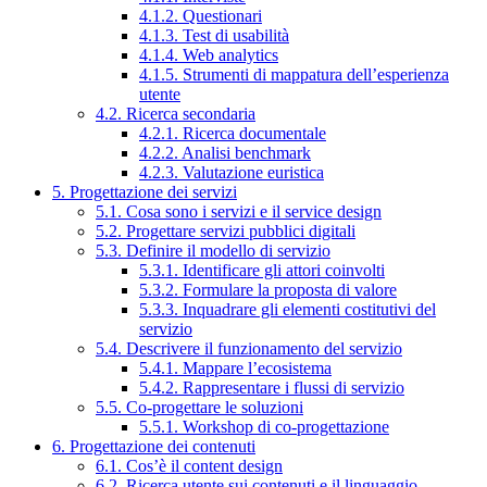
4.1.2. Questionari
4.1.3. Test di usabilità
4.1.4. Web analytics
4.1.5. Strumenti di mappatura dell’esperienza
utente
4.2. Ricerca secondaria
4.2.1. Ricerca documentale
4.2.2. Analisi benchmark
4.2.3. Valutazione euristica
5. Progettazione dei servizi
5.1. Cosa sono i servizi e il service design
5.2. Progettare servizi pubblici digitali
5.3. Definire il modello di servizio
5.3.1. Identificare gli attori coinvolti
5.3.2. Formulare la proposta di valore
5.3.3. Inquadrare gli elementi costitutivi del
servizio
5.4. Descrivere il funzionamento del servizio
5.4.1. Mappare l’ecosistema
5.4.2. Rappresentare i flussi di servizio
5.5. Co-progettare le soluzioni
5.5.1. Workshop di co-progettazione
6. Progettazione dei contenuti
6.1. Cos’è il content design
6.2. Ricerca utente sui contenuti e il linguaggio