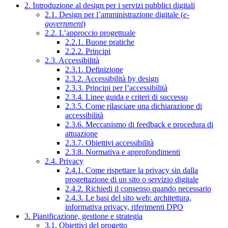
2. Introduzione al design per i servizi pubblici digitali
2.1. Design per l’amministrazione digitale (
e-
government
)
2.2. L’approccio progettuale
2.2.1. Buone pratiche
2.2.2. Principi
2.3. Accessibilità
2.3.1. Definizione
2.3.2. Accessibilità by design
2.3.3. Principi per l’accessibilità
2.3.4. Linee guida e criteri di successo
2.3.5. Come rilasciare una dichiarazione di
accessibilità
2.3.6. Meccanismo di feedback e procedura di
attuazione
2.3.7. Obiettivi accessibilità
2.3.8. Normativa e approfondimenti
2.4. Privacy
2.4.1. Come rispettare la privacy sin dalla
progettazione di un sito o servizio digitale
2.4.2. Richiedi il consenso quando necessario
2.4.3. Le basi del sito web: architettura,
informativa privacy, riferimenti DPO
3. Pianificazione, gestione e strategia
3.1. Obiettivi del progetto