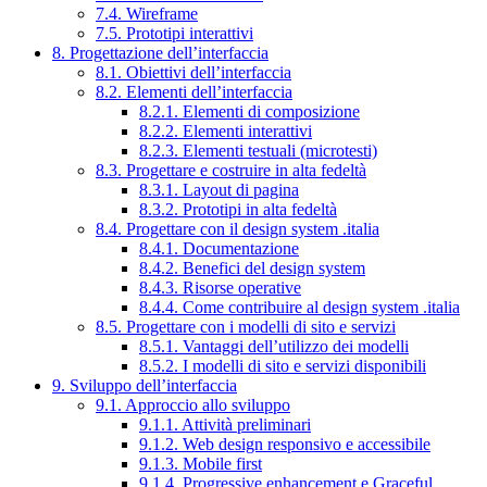
7.4. Wireframe
7.5. Prototipi interattivi
8. Progettazione dell’interfaccia
8.1. Obiettivi dell’interfaccia
8.2. Elementi dell’interfaccia
8.2.1. Elementi di composizione
8.2.2. Elementi interattivi
8.2.3. Elementi testuali (microtesti)
8.3. Progettare e costruire in alta fedeltà
8.3.1. Layout di pagina
8.3.2. Prototipi in alta fedeltà
8.4. Progettare con il design system .italia
8.4.1. Documentazione
8.4.2. Benefici del design system
8.4.3. Risorse operative
8.4.4. Come contribuire al design system .italia
8.5. Progettare con i modelli di sito e servizi
8.5.1. Vantaggi dell’utilizzo dei modelli
8.5.2. I modelli di sito e servizi disponibili
9. Sviluppo dell’interfaccia
9.1. Approccio allo sviluppo
9.1.1. Attività preliminari
9.1.2. Web design responsivo e accessibile
9.1.3. Mobile first
9.1.4. Progressive enhancement e Graceful