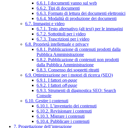
6.6.1. I documenti vanno sul web
6.6.2. Tipi di documenti
6.6.3. Formato di lettura dei documenti elettronici
6.6.4. Modalità di produzione dei documenti
6.7. Immagini e video
6.7.1. Testo alternativo (alt text) per le immagini
6.7.2. Sottotitoli per i video
6.7.3. Trascrizioni per i video
6.8. Proprietà intellettuale e privacy
6.8.1. Pubblicazione di contenuti prodotti dalla
Pubblica Amministrazione
6.8.2. Pubblicazione di contenuti non prodotti
dalla Pubblica Amministrazione
6.8.3. Consenso dei soggetti ritratti
6.9. Ottimizzazione per i motori di ricerca (SEO)
6.9.1. I fattori
on-page
6.9.2. I fattori
off-page
6.9.3. Strumenti di diagnostica SEO: Search
Console
6.10. Gestire i contenuti
6.10.1. L’inventario dei contenuti
6.10.2. Revisionare i contenuti
6.10.3. Migrare i contenuti
6.10.4. Pubblicare i contenuti
7. Progettazione dell’interazione