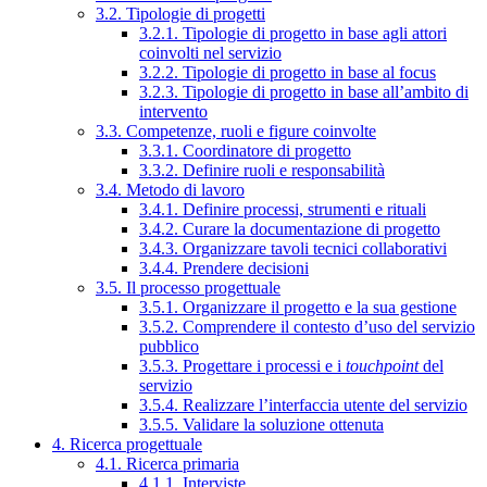
3.2. Tipologie di progetti
3.2.1. Tipologie di progetto in base agli attori
coinvolti nel servizio
3.2.2. Tipologie di progetto in base al focus
3.2.3. Tipologie di progetto in base all’ambito di
intervento
3.3. Competenze, ruoli e figure coinvolte
3.3.1. Coordinatore di progetto
3.3.2. Definire ruoli e responsabilità
3.4. Metodo di lavoro
3.4.1. Definire processi, strumenti e rituali
3.4.2. Curare la documentazione di progetto
3.4.3. Organizzare tavoli tecnici collaborativi
3.4.4. Prendere decisioni
3.5. Il processo progettuale
3.5.1. Organizzare il progetto e la sua gestione
3.5.2. Comprendere il contesto d’uso del servizio
pubblico
3.5.3. Progettare i processi e i
touchpoint
del
servizio
3.5.4. Realizzare l’interfaccia utente del servizio
3.5.5. Validare la soluzione ottenuta
4. Ricerca progettuale
4.1. Ricerca primaria
4.1.1. Interviste