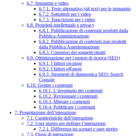
6.7. Immagini e video
6.7.1. Testo alternativo (alt text) per le immagini
6.7.2. Sottotitoli per i video
6.7.3. Trascrizioni per i video
6.8. Proprietà intellettuale e privacy
6.8.1. Pubblicazione di contenuti prodotti dalla
Pubblica Amministrazione
6.8.2. Pubblicazione di contenuti non prodotti
dalla Pubblica Amministrazione
6.8.3. Consenso dei soggetti ritratti
6.9. Ottimizzazione per i motori di ricerca (SEO)
6.9.1. I fattori
on-page
6.9.2. I fattori
off-page
6.9.3. Strumenti di diagnostica SEO: Search
Console
6.10. Gestire i contenuti
6.10.1. L’inventario dei contenuti
6.10.2. Revisionare i contenuti
6.10.3. Migrare i contenuti
6.10.4. Pubblicare i contenuti
7. Progettazione dell’interazione
7.1. Caratteristiche dell’interazione
7.2. User stories per definire l’interazione
7.2.1. Differenza tra scenari e user stories
7.3. Flussi di interazione