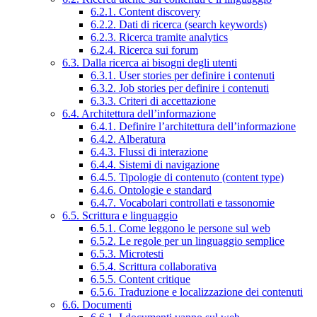
6.2.1. Content discovery
6.2.2. Dati di ricerca (search keywords)
6.2.3. Ricerca tramite analytics
6.2.4. Ricerca sui forum
6.3. Dalla ricerca ai bisogni degli utenti
6.3.1. User stories per definire i contenuti
6.3.2. Job stories per definire i contenuti
6.3.3. Criteri di accettazione
6.4. Architettura dell’informazione
6.4.1. Definire l’architettura dell’informazione
6.4.2. Alberatura
6.4.3. Flussi di interazione
6.4.4. Sistemi di navigazione
6.4.5. Tipologie di contenuto (content type)
6.4.6. Ontologie e standard
6.4.7. Vocabolari controllati e tassonomie
6.5. Scrittura e linguaggio
6.5.1. Come leggono le persone sul web
6.5.2. Le regole per un linguaggio semplice
6.5.3. Microtesti
6.5.4. Scrittura collaborativa
6.5.5. Content critique
6.5.6. Traduzione e localizzazione dei contenuti
6.6. Documenti