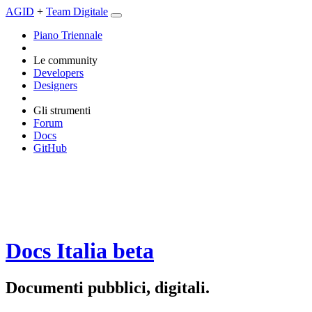
AGID
+
Team Digitale
Piano Triennale
Le community
Developers
Designers
Gli strumenti
Forum
Docs
GitHub
Docs Italia
beta
Documenti pubblici, digitali.