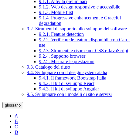
9.1.1. Attività preliminari
9.1.2. Web design responsivo e accessibile
9.1.3. Mobile first
9.1.4. Progressive enhancement e Graceful
degradation
9.2. Strumenti di supporto allo sviluppo del software
9.2.1. Feature detection
9.2.2. Verificare le feature disponibili con Can I
use
9.2.3. Strumenti e risorse per CSS e JavaScript
9.2.4. Supporto browser
9.2.5. Misurare le prestazioni
9.3. Catalogo del riuso
9.4. Sviluppare con il design system .italia
9.4.1. Il framework Bootstrap Italia
9.4.2. Il kit di sviluppo React
9.4.3. Il kit di sviluppo Angular
9.5. Sviluppare con i modelli di sito e servizi
glossario
A
B
C
D