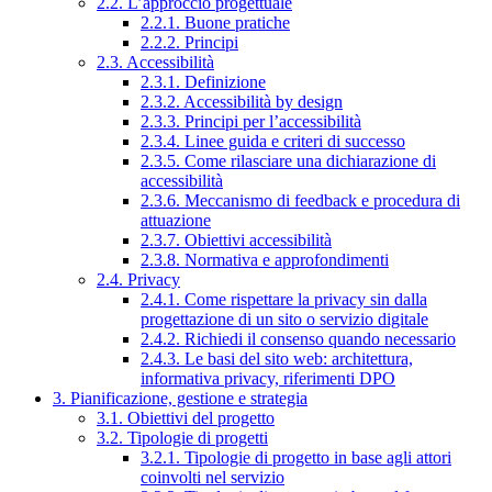
2.2. L’approccio progettuale
2.2.1. Buone pratiche
2.2.2. Principi
2.3. Accessibilità
2.3.1. Definizione
2.3.2. Accessibilità by design
2.3.3. Principi per l’accessibilità
2.3.4. Linee guida e criteri di successo
2.3.5. Come rilasciare una dichiarazione di
accessibilità
2.3.6. Meccanismo di feedback e procedura di
attuazione
2.3.7. Obiettivi accessibilità
2.3.8. Normativa e approfondimenti
2.4. Privacy
2.4.1. Come rispettare la privacy sin dalla
progettazione di un sito o servizio digitale
2.4.2. Richiedi il consenso quando necessario
2.4.3. Le basi del sito web: architettura,
informativa privacy, riferimenti DPO
3. Pianificazione, gestione e strategia
3.1. Obiettivi del progetto
3.2. Tipologie di progetti
3.2.1. Tipologie di progetto in base agli attori
coinvolti nel servizio