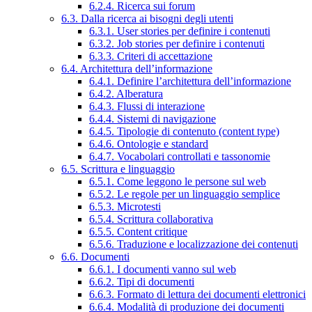
6.2.4. Ricerca sui forum
6.3. Dalla ricerca ai bisogni degli utenti
6.3.1. User stories per definire i contenuti
6.3.2. Job stories per definire i contenuti
6.3.3. Criteri di accettazione
6.4. Architettura dell’informazione
6.4.1. Definire l’architettura dell’informazione
6.4.2. Alberatura
6.4.3. Flussi di interazione
6.4.4. Sistemi di navigazione
6.4.5. Tipologie di contenuto (content type)
6.4.6. Ontologie e standard
6.4.7. Vocabolari controllati e tassonomie
6.5. Scrittura e linguaggio
6.5.1. Come leggono le persone sul web
6.5.2. Le regole per un linguaggio semplice
6.5.3. Microtesti
6.5.4. Scrittura collaborativa
6.5.5. Content critique
6.5.6. Traduzione e localizzazione dei contenuti
6.6. Documenti
6.6.1. I documenti vanno sul web
6.6.2. Tipi di documenti
6.6.3. Formato di lettura dei documenti elettronici
6.6.4. Modalità di produzione dei documenti