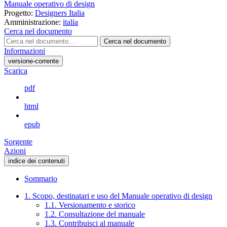
Manuale operativo di design
Progetto:
Designers Italia
Amministrazione:
italia
Cerca nel documento
Cerca nel documento
Informazioni
versione-corrente
Scarica
pdf
html
epub
Sorgente
Azioni
indice dei contenuti
Sommario
1. Scopo, destinatari e uso del Manuale operativo di design
1.1. Versionamento e storico
1.2. Consultazione del manuale
1.3. Contribuisci al manuale