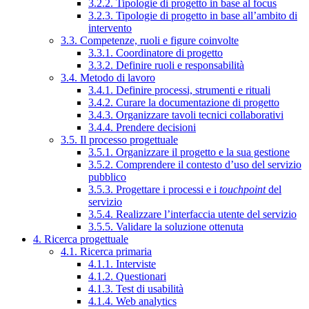
3.2.2. Tipologie di progetto in base al focus
3.2.3. Tipologie di progetto in base all’ambito di
intervento
3.3. Competenze, ruoli e figure coinvolte
3.3.1. Coordinatore di progetto
3.3.2. Definire ruoli e responsabilità
3.4. Metodo di lavoro
3.4.1. Definire processi, strumenti e rituali
3.4.2. Curare la documentazione di progetto
3.4.3. Organizzare tavoli tecnici collaborativi
3.4.4. Prendere decisioni
3.5. Il processo progettuale
3.5.1. Organizzare il progetto e la sua gestione
3.5.2. Comprendere il contesto d’uso del servizio
pubblico
3.5.3. Progettare i processi e i
touchpoint
del
servizio
3.5.4. Realizzare l’interfaccia utente del servizio
3.5.5. Validare la soluzione ottenuta
4. Ricerca progettuale
4.1. Ricerca primaria
4.1.1. Interviste
4.1.2. Questionari
4.1.3. Test di usabilità
4.1.4. Web analytics