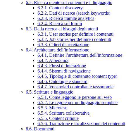
6.2. Ricerca utente sui contenuti e il linguaggio
6.2.1. Content discovery
6.2.2. Dati di ricerca (search keywords)
6.2.3. Ricerca tramite analytics
6.2.4. Ricerca sui forum
6.3. Dalla ricerca ai bisogni degli utenti
6.3.1. User stories per definire i contenuti
6.3.2. Job stories per definire i contenuti
6.3.3. Criteri di accettazione
6.4. Architettura dell’informazione
6.4.1. Definire l’architettura dell’informazione
6.4.2. Alberatura
6.4.3. Flussi di interazione
6.4.4. Sistemi di navigazione
6.4.5. Tipologie di contenuto (content type)
6.4.6. Ontologie e standard
6.4.7. Vocabolari controllati e tassonomie
6.5. Scrittura e linguaggio
6.5.1. Come leggono le persone sul web
6.5.2. Le regole per un linguaggio semplice
6.5.3. Microtesti
6.5.4. Scrittura collaborativa
6.5.5. Content critique
6.5.6. Traduzione e localizzazione dei contenuti
6.6. Documenti