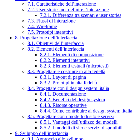
7.1. Caratteristiche dell’interazione
7.2. User stories per definire l’interazione
7.2.1. Differenza tra scenari e user stories
7.3. Flussi di interazione
7.4. Wireframe
7.5. Prototipi interattivi
8. Progettazione dell’interfaccia
8.1. Obiettivi dell’interfaccia
8.2. Elementi dell’interfaccia
8.2.1. Elementi di composizione
8.2.2. Elementi interattivi
8.2.3. Elementi testuali (microtesti)
8.3. Progettare e costruire in alta fedeltà
8.3.1. Layout di pagina
8.3.2. Prototipi in alta fedeltà
8.4. Progettare con il design system .italia
8.4.1. Documentazione
8.4.2. Benefici del design system
8.4.3. Risorse operative
8.4.4. Come contribuire al design system .italia
8.5. Progettare con i modelli di sito e servizi
8.5.1. Vantaggi dell’utilizzo dei modelli
8.5.2. I modelli di sito e servizi disponibili
9. Sviluppo dell’interfaccia
9.1. Approccio allo sviluppo