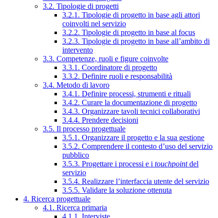
3.2. Tipologie di progetti
3.2.1. Tipologie di progetto in base agli attori
coinvolti nel servizio
3.2.2. Tipologie di progetto in base al focus
3.2.3. Tipologie di progetto in base all’ambito di
intervento
3.3. Competenze, ruoli e figure coinvolte
3.3.1. Coordinatore di progetto
3.3.2. Definire ruoli e responsabilità
3.4. Metodo di lavoro
3.4.1. Definire processi, strumenti e rituali
3.4.2. Curare la documentazione di progetto
3.4.3. Organizzare tavoli tecnici collaborativi
3.4.4. Prendere decisioni
3.5. Il processo progettuale
3.5.1. Organizzare il progetto e la sua gestione
3.5.2. Comprendere il contesto d’uso del servizio
pubblico
3.5.3. Progettare i processi e i
touchpoint
del
servizio
3.5.4. Realizzare l’interfaccia utente del servizio
3.5.5. Validare la soluzione ottenuta
4. Ricerca progettuale
4.1. Ricerca primaria
4.1.1. Interviste