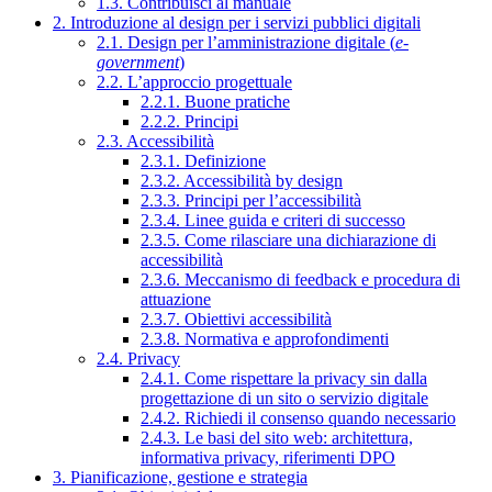
1.3. Contribuisci al manuale
2. Introduzione al design per i servizi pubblici digitali
2.1. Design per l’amministrazione digitale (
e-
government
)
2.2. L’approccio progettuale
2.2.1. Buone pratiche
2.2.2. Principi
2.3. Accessibilità
2.3.1. Definizione
2.3.2. Accessibilità by design
2.3.3. Principi per l’accessibilità
2.3.4. Linee guida e criteri di successo
2.3.5. Come rilasciare una dichiarazione di
accessibilità
2.3.6. Meccanismo di feedback e procedura di
attuazione
2.3.7. Obiettivi accessibilità
2.3.8. Normativa e approfondimenti
2.4. Privacy
2.4.1. Come rispettare la privacy sin dalla
progettazione di un sito o servizio digitale
2.4.2. Richiedi il consenso quando necessario
2.4.3. Le basi del sito web: architettura,
informativa privacy, riferimenti DPO
3. Pianificazione, gestione e strategia