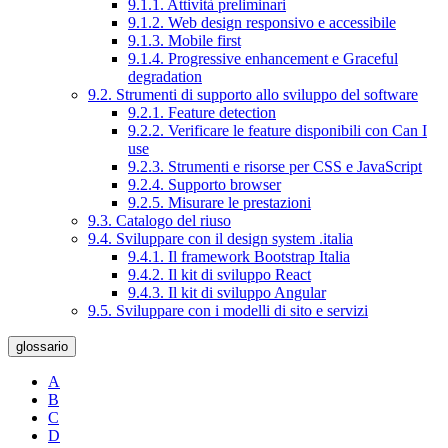
9.1.1. Attività preliminari
9.1.2. Web design responsivo e accessibile
9.1.3. Mobile first
9.1.4. Progressive enhancement e Graceful
degradation
9.2. Strumenti di supporto allo sviluppo del software
9.2.1. Feature detection
9.2.2. Verificare le feature disponibili con Can I
use
9.2.3. Strumenti e risorse per CSS e JavaScript
9.2.4. Supporto browser
9.2.5. Misurare le prestazioni
9.3. Catalogo del riuso
9.4. Sviluppare con il design system .italia
9.4.1. Il framework Bootstrap Italia
9.4.2. Il kit di sviluppo React
9.4.3. Il kit di sviluppo Angular
9.5. Sviluppare con i modelli di sito e servizi
glossario
A
B
C
D