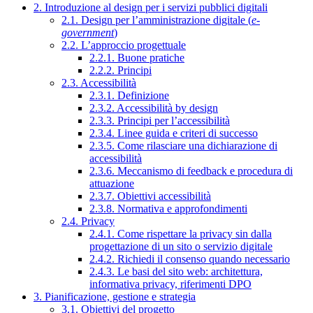
2. Introduzione al design per i servizi pubblici digitali
2.1. Design per l’amministrazione digitale (
e-
government
)
2.2. L’approccio progettuale
2.2.1. Buone pratiche
2.2.2. Principi
2.3. Accessibilità
2.3.1. Definizione
2.3.2. Accessibilità by design
2.3.3. Principi per l’accessibilità
2.3.4. Linee guida e criteri di successo
2.3.5. Come rilasciare una dichiarazione di
accessibilità
2.3.6. Meccanismo di feedback e procedura di
attuazione
2.3.7. Obiettivi accessibilità
2.3.8. Normativa e approfondimenti
2.4. Privacy
2.4.1. Come rispettare la privacy sin dalla
progettazione di un sito o servizio digitale
2.4.2. Richiedi il consenso quando necessario
2.4.3. Le basi del sito web: architettura,
informativa privacy, riferimenti DPO
3. Pianificazione, gestione e strategia
3.1. Obiettivi del progetto