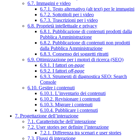
6.7. Immagini e video
6.7.1. Testo alternativo (alt text) per le immagini
6.7.2. Sottotitoli per i video
6.7.3. Trascrizioni per i video
6.8. Proprietà intellettuale e privacy
6.8.1. Pubblicazione di contenuti prodotti dalla
Pubblica Amministrazione
6.8.2. Pubblicazione di contenuti non prodotti
dalla Pubblica Amministrazione
6.8.3. Consenso dei soggetti ritratti
6.9. Ottimizzazione per i motori di ricerca (SEO)
6.9.1. I fattori
on-page
6.9.2. I fattori
off-page
6.9.3. Strumenti di diagnostica SEO: Search
Console
6.10. Gestire i contenuti
6.10.1. L’inventario dei contenuti
6.10.2. Revisionare i contenuti
6.10.3. Migrare i contenuti
6.10.4. Pubblicare i contenuti
7. Progettazione dell’interazione
7.1. Caratteristiche dell’interazione
7.2. User stories per definire l’interazione
7.2.1. Differenza tra scenari e user stories
7.3. Flussi di interazione