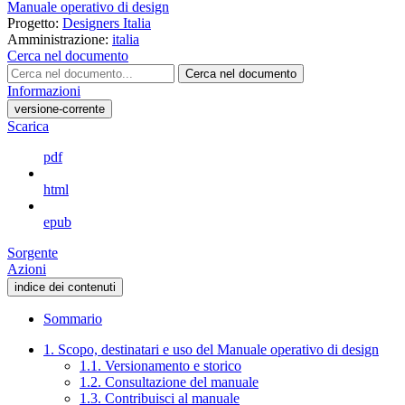
Manuale operativo di design
Progetto:
Designers Italia
Amministrazione:
italia
Cerca nel documento
Cerca nel documento
Informazioni
versione-corrente
Scarica
pdf
html
epub
Sorgente
Azioni
indice dei contenuti
Sommario
1. Scopo, destinatari e uso del Manuale operativo di design
1.1. Versionamento e storico
1.2. Consultazione del manuale
1.3. Contribuisci al manuale