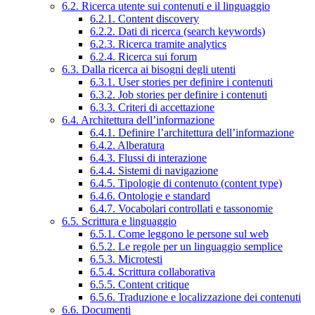
6.2. Ricerca utente sui contenuti e il linguaggio
6.2.1. Content discovery
6.2.2. Dati di ricerca (search keywords)
6.2.3. Ricerca tramite analytics
6.2.4. Ricerca sui forum
6.3. Dalla ricerca ai bisogni degli utenti
6.3.1. User stories per definire i contenuti
6.3.2. Job stories per definire i contenuti
6.3.3. Criteri di accettazione
6.4. Architettura dell’informazione
6.4.1. Definire l’architettura dell’informazione
6.4.2. Alberatura
6.4.3. Flussi di interazione
6.4.4. Sistemi di navigazione
6.4.5. Tipologie di contenuto (content type)
6.4.6. Ontologie e standard
6.4.7. Vocabolari controllati e tassonomie
6.5. Scrittura e linguaggio
6.5.1. Come leggono le persone sul web
6.5.2. Le regole per un linguaggio semplice
6.5.3. Microtesti
6.5.4. Scrittura collaborativa
6.5.5. Content critique
6.5.6. Traduzione e localizzazione dei contenuti
6.6. Documenti