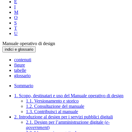
E
I
M
O
S
T
U
Manuale operativo di design
indici e glossario
contenuti
figure
tabelle
glossario
Sommario
1. Scopo, destinatari e uso del Manuale operativo di design
1.1. Versionamento e storico
1.2. Consultazione del manuale
1.3. Contribuisci al manuale
2. Introduzione al design per i servizi pubblici digitali
2.1. Design per l’amministrazione digitale (
e-
government
)