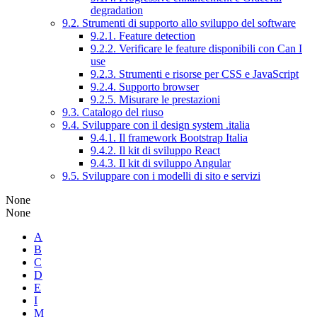
degradation
9.2. Strumenti di supporto allo sviluppo del software
9.2.1. Feature detection
9.2.2. Verificare le feature disponibili con Can I
use
9.2.3. Strumenti e risorse per CSS e JavaScript
9.2.4. Supporto browser
9.2.5. Misurare le prestazioni
9.3. Catalogo del riuso
9.4. Sviluppare con il design system .italia
9.4.1. Il framework Bootstrap Italia
9.4.2. Il kit di sviluppo React
9.4.3. Il kit di sviluppo Angular
9.5. Sviluppare con i modelli di sito e servizi
None
None
A
B
C
D
E
I
M