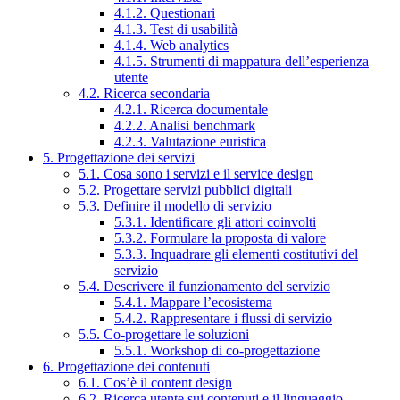
4.1.2. Questionari
4.1.3. Test di usabilità
4.1.4. Web analytics
4.1.5. Strumenti di mappatura dell’esperienza
utente
4.2. Ricerca secondaria
4.2.1. Ricerca documentale
4.2.2. Analisi benchmark
4.2.3. Valutazione euristica
5. Progettazione dei servizi
5.1. Cosa sono i servizi e il service design
5.2. Progettare servizi pubblici digitali
5.3. Definire il modello di servizio
5.3.1. Identificare gli attori coinvolti
5.3.2. Formulare la proposta di valore
5.3.3. Inquadrare gli elementi costitutivi del
servizio
5.4. Descrivere il funzionamento del servizio
5.4.1. Mappare l’ecosistema
5.4.2. Rappresentare i flussi di servizio
5.5. Co-progettare le soluzioni
5.5.1. Workshop di co-progettazione
6. Progettazione dei contenuti
6.1. Cos’è il content design
6.2. Ricerca utente sui contenuti e il linguaggio