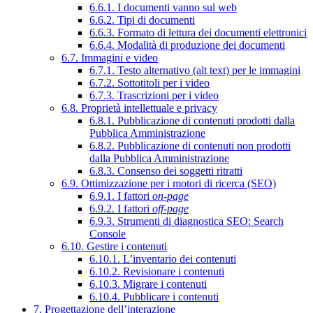
6.6.1. I documenti vanno sul web
6.6.2. Tipi di documenti
6.6.3. Formato di lettura dei documenti elettronici
6.6.4. Modalità di produzione dei documenti
6.7. Immagini e video
6.7.1. Testo alternativo (alt text) per le immagini
6.7.2. Sottotitoli per i video
6.7.3. Trascrizioni per i video
6.8. Proprietà intellettuale e privacy
6.8.1. Pubblicazione di contenuti prodotti dalla
Pubblica Amministrazione
6.8.2. Pubblicazione di contenuti non prodotti
dalla Pubblica Amministrazione
6.8.3. Consenso dei soggetti ritratti
6.9. Ottimizzazione per i motori di ricerca (SEO)
6.9.1. I fattori
on-page
6.9.2. I fattori
off-page
6.9.3. Strumenti di diagnostica SEO: Search
Console
6.10. Gestire i contenuti
6.10.1. L’inventario dei contenuti
6.10.2. Revisionare i contenuti
6.10.3. Migrare i contenuti
6.10.4. Pubblicare i contenuti
7. Progettazione dell’interazione