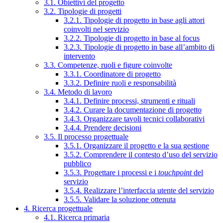
3.1. Obiettivi del progetto
3.2. Tipologie di progetti
3.2.1. Tipologie di progetto in base agli attori
coinvolti nel servizio
3.2.2. Tipologie di progetto in base al focus
3.2.3. Tipologie di progetto in base all’ambito di
intervento
3.3. Competenze, ruoli e figure coinvolte
3.3.1. Coordinatore di progetto
3.3.2. Definire ruoli e responsabilità
3.4. Metodo di lavoro
3.4.1. Definire processi, strumenti e rituali
3.4.2. Curare la documentazione di progetto
3.4.3. Organizzare tavoli tecnici collaborativi
3.4.4. Prendere decisioni
3.5. Il processo progettuale
3.5.1. Organizzare il progetto e la sua gestione
3.5.2. Comprendere il contesto d’uso del servizio
pubblico
3.5.3. Progettare i processi e i
touchpoint
del
servizio
3.5.4. Realizzare l’interfaccia utente del servizio
3.5.5. Validare la soluzione ottenuta
4. Ricerca progettuale
4.1. Ricerca primaria