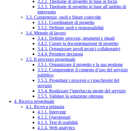
3.2.2. Tipologie di progetto in base al focus
3.2.3. Tipologie di progetto in base all’ambito di
intervento
3.3. Competenze, ruoli e figure coinvolte
3.3.1. Coordinatore di progetto
3.3.2. Definire ruoli e responsabilità
3.4. Metodo di lavoro
3.4.1. Definire processi, strumenti e rituali
3.4.2. Curare la documentazione di progetto
3.4.3. Organizzare tavoli tecnici collaborativi
3.4.4. Prendere decisioni
3.5. Il processo progettuale
3.5.1. Organizzare il progetto e la sua gestione
3.5.2. Comprendere il contesto d’uso del servizio
pubblico
3.5.3. Progettare i processi e i
touchpoint
del
servizio
3.5.4. Realizzare l’interfaccia utente del servizio
3.5.5. Validare la soluzione ottenuta
4. Ricerca progettuale
4.1. Ricerca primaria
4.1.1. Interviste
4.1.2. Questionari
4.1.3. Test di usabilità
4.1.4. Web analytics