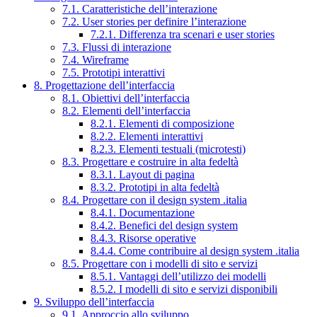
7.1. Caratteristiche dell’interazione
7.2. User stories per definire l’interazione
7.2.1. Differenza tra scenari e user stories
7.3. Flussi di interazione
7.4. Wireframe
7.5. Prototipi interattivi
8. Progettazione dell’interfaccia
8.1. Obiettivi dell’interfaccia
8.2. Elementi dell’interfaccia
8.2.1. Elementi di composizione
8.2.2. Elementi interattivi
8.2.3. Elementi testuali (microtesti)
8.3. Progettare e costruire in alta fedeltà
8.3.1. Layout di pagina
8.3.2. Prototipi in alta fedeltà
8.4. Progettare con il design system .italia
8.4.1. Documentazione
8.4.2. Benefici del design system
8.4.3. Risorse operative
8.4.4. Come contribuire al design system .italia
8.5. Progettare con i modelli di sito e servizi
8.5.1. Vantaggi dell’utilizzo dei modelli
8.5.2. I modelli di sito e servizi disponibili
9. Sviluppo dell’interfaccia
9.1. Approccio allo sviluppo