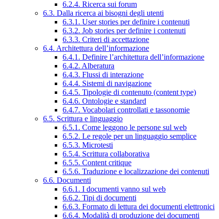
6.2.4. Ricerca sui forum
6.3. Dalla ricerca ai bisogni degli utenti
6.3.1. User stories per definire i contenuti
6.3.2. Job stories per definire i contenuti
6.3.3. Criteri di accettazione
6.4. Architettura dell’informazione
6.4.1. Definire l’architettura dell’informazione
6.4.2. Alberatura
6.4.3. Flussi di interazione
6.4.4. Sistemi di navigazione
6.4.5. Tipologie di contenuto (content type)
6.4.6. Ontologie e standard
6.4.7. Vocabolari controllati e tassonomie
6.5. Scrittura e linguaggio
6.5.1. Come leggono le persone sul web
6.5.2. Le regole per un linguaggio semplice
6.5.3. Microtesti
6.5.4. Scrittura collaborativa
6.5.5. Content critique
6.5.6. Traduzione e localizzazione dei contenuti
6.6. Documenti
6.6.1. I documenti vanno sul web
6.6.2. Tipi di documenti
6.6.3. Formato di lettura dei documenti elettronici
6.6.4. Modalità di produzione dei documenti