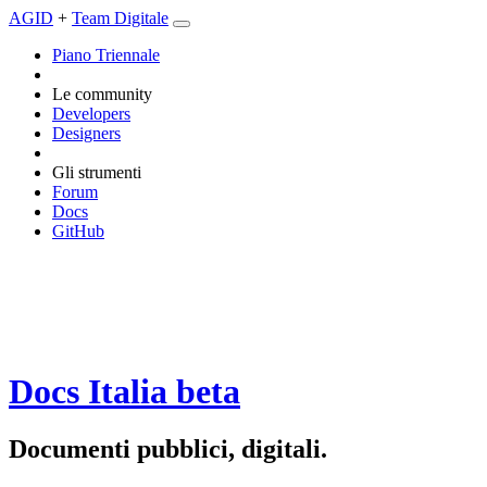
AGID
+
Team Digitale
Piano Triennale
Le community
Developers
Designers
Gli strumenti
Forum
Docs
GitHub
Docs Italia
beta
Documenti pubblici, digitali.