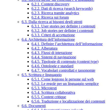
6.2.1. Content discovery
6.2.2. Dati di ricerca (search keywords)
6.2.3. Ricerca tramite analytics
6.2.4. Ricerca sui forum
6.3. Dalla ricerca ai bisogni degli utenti
6.3.1. User stories per definire i contenuti
6.3.2. Job stories per definire i contenuti
6.3.3. Criteri di accettazione
6.4. Architettura dell’informazione
6.4.1. Definire l’architettura dell’informazione
6.4.2. Alberatura
6.4.3. Flussi di interazione
6.4.4. Sistemi di navigazione
6.4.5. Tipologie di contenuto (content type)
6.4.6. Ontologie e standard
6.4.7. Vocabolari controllati e tassonomie
6.5. Scrittura e linguaggio
6.5.1. Come leggono le persone sul web
6.5.2. Le regole per un linguaggio semplice
6.5.3. Microtesti
6.5.4. Scrittura collaborativa
6.5.5. Content critique
6.5.6. Traduzione e localizzazione dei contenuti
6.6. Documenti