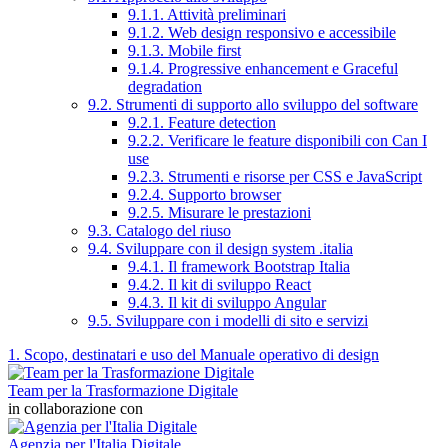
9.1.1. Attività preliminari
9.1.2. Web design responsivo e accessibile
9.1.3. Mobile first
9.1.4. Progressive enhancement e Graceful
degradation
9.2. Strumenti di supporto allo sviluppo del software
9.2.1. Feature detection
9.2.2. Verificare le feature disponibili con Can I
use
9.2.3. Strumenti e risorse per CSS e JavaScript
9.2.4. Supporto browser
9.2.5. Misurare le prestazioni
9.3. Catalogo del riuso
9.4. Sviluppare con il design system .italia
9.4.1. Il framework Bootstrap Italia
9.4.2. Il kit di sviluppo React
9.4.3. Il kit di sviluppo Angular
9.5. Sviluppare con i modelli di sito e servizi
1. Scopo, destinatari e uso del Manuale operativo di design
Team per la Trasformazione Digitale
in collaborazione con
Agenzia per l'Italia Digitale