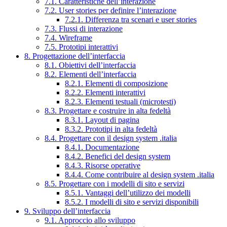
7.1. Caratteristiche dell’interazione
7.2. User stories per definire l’interazione
7.2.1. Differenza tra scenari e user stories
7.3. Flussi di interazione
7.4. Wireframe
7.5. Prototipi interattivi
8. Progettazione dell’interfaccia
8.1. Obiettivi dell’interfaccia
8.2. Elementi dell’interfaccia
8.2.1. Elementi di composizione
8.2.2. Elementi interattivi
8.2.3. Elementi testuali (microtesti)
8.3. Progettare e costruire in alta fedeltà
8.3.1. Layout di pagina
8.3.2. Prototipi in alta fedeltà
8.4. Progettare con il design system .italia
8.4.1. Documentazione
8.4.2. Benefici del design system
8.4.3. Risorse operative
8.4.4. Come contribuire al design system .italia
8.5. Progettare con i modelli di sito e servizi
8.5.1. Vantaggi dell’utilizzo dei modelli
8.5.2. I modelli di sito e servizi disponibili
9. Sviluppo dell’interfaccia
9.1. Approccio allo sviluppo