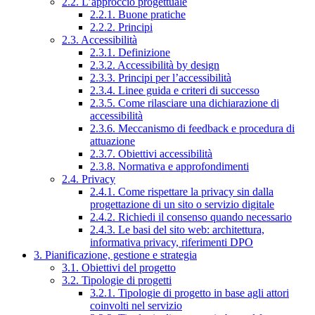
2.2. L’approccio progettuale
2.2.1. Buone pratiche
2.2.2. Principi
2.3. Accessibilità
2.3.1. Definizione
2.3.2. Accessibilità by design
2.3.3. Principi per l’accessibilità
2.3.4. Linee guida e criteri di successo
2.3.5. Come rilasciare una dichiarazione di
accessibilità
2.3.6. Meccanismo di feedback e procedura di
attuazione
2.3.7. Obiettivi accessibilità
2.3.8. Normativa e approfondimenti
2.4. Privacy
2.4.1. Come rispettare la privacy sin dalla
progettazione di un sito o servizio digitale
2.4.2. Richiedi il consenso quando necessario
2.4.3. Le basi del sito web: architettura,
informativa privacy, riferimenti DPO
3. Pianificazione, gestione e strategia
3.1. Obiettivi del progetto
3.2. Tipologie di progetti
3.2.1. Tipologie di progetto in base agli attori
coinvolti nel servizio