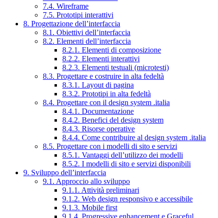
7.4. Wireframe
7.5. Prototipi interattivi
8. Progettazione dell’interfaccia
8.1. Obiettivi dell’interfaccia
8.2. Elementi dell’interfaccia
8.2.1. Elementi di composizione
8.2.2. Elementi interattivi
8.2.3. Elementi testuali (microtesti)
8.3. Progettare e costruire in alta fedeltà
8.3.1. Layout di pagina
8.3.2. Prototipi in alta fedeltà
8.4. Progettare con il design system .italia
8.4.1. Documentazione
8.4.2. Benefici del design system
8.4.3. Risorse operative
8.4.4. Come contribuire al design system .italia
8.5. Progettare con i modelli di sito e servizi
8.5.1. Vantaggi dell’utilizzo dei modelli
8.5.2. I modelli di sito e servizi disponibili
9. Sviluppo dell’interfaccia
9.1. Approccio allo sviluppo
9.1.1. Attività preliminari
9.1.2. Web design responsivo e accessibile
9.1.3. Mobile first
9.1.4. Progressive enhancement e Graceful