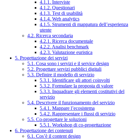
4.1.1. Interviste
4.1.2. Questionari
4.1.3. Test di usabilità
4.1.4. Web analytics
4.1.5. Strumenti di mappatura dell’esperienza
utente
4.2. Ricerca secondaria
4.2.1. Ricerca documentale
4.2.2. Analisi benchmark
4.2.3. Valutazione euristica
5. Progettazione dei servizi
5.1. Cosa sono i servizi e il service design
5.2. Progettare servizi pubblici digitali
5.3. Definire il modello di servizio
5.3.1. Identificare gli attori coinvolti
5.3.2. Formulare la proposta di valore
5.3.3. Inquadrare gli elementi costitutivi del
servizio
5.4. Descrivere il funzionamento del servizio
5.4.1. Mappare l’ecosistema
5.4.2. Rappresentare i flussi di servizio
5.5. Co-progettare le soluzioni
5.5.1. Workshop di co-progettazione
6. Progettazione dei contenuti
6.1. Cos’è il content design