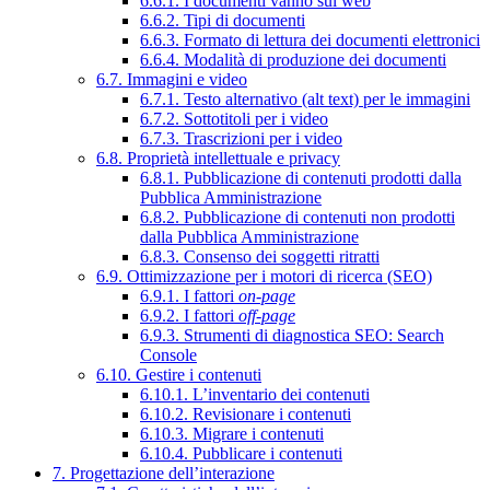
6.6.1. I documenti vanno sul web
6.6.2. Tipi di documenti
6.6.3. Formato di lettura dei documenti elettronici
6.6.4. Modalità di produzione dei documenti
6.7. Immagini e video
6.7.1. Testo alternativo (alt text) per le immagini
6.7.2. Sottotitoli per i video
6.7.3. Trascrizioni per i video
6.8. Proprietà intellettuale e privacy
6.8.1. Pubblicazione di contenuti prodotti dalla
Pubblica Amministrazione
6.8.2. Pubblicazione di contenuti non prodotti
dalla Pubblica Amministrazione
6.8.3. Consenso dei soggetti ritratti
6.9. Ottimizzazione per i motori di ricerca (SEO)
6.9.1. I fattori
on-page
6.9.2. I fattori
off-page
6.9.3. Strumenti di diagnostica SEO: Search
Console
6.10. Gestire i contenuti
6.10.1. L’inventario dei contenuti
6.10.2. Revisionare i contenuti
6.10.3. Migrare i contenuti
6.10.4. Pubblicare i contenuti
7. Progettazione dell’interazione