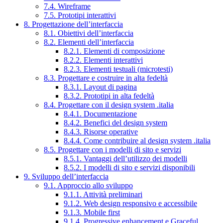
7.4. Wireframe
7.5. Prototipi interattivi
8. Progettazione dell’interfaccia
8.1. Obiettivi dell’interfaccia
8.2. Elementi dell’interfaccia
8.2.1. Elementi di composizione
8.2.2. Elementi interattivi
8.2.3. Elementi testuali (microtesti)
8.3. Progettare e costruire in alta fedeltà
8.3.1. Layout di pagina
8.3.2. Prototipi in alta fedeltà
8.4. Progettare con il design system .italia
8.4.1. Documentazione
8.4.2. Benefici del design system
8.4.3. Risorse operative
8.4.4. Come contribuire al design system .italia
8.5. Progettare con i modelli di sito e servizi
8.5.1. Vantaggi dell’utilizzo dei modelli
8.5.2. I modelli di sito e servizi disponibili
9. Sviluppo dell’interfaccia
9.1. Approccio allo sviluppo
9.1.1. Attività preliminari
9.1.2. Web design responsivo e accessibile
9.1.3. Mobile first
9.1.4. Progressive enhancement e Graceful