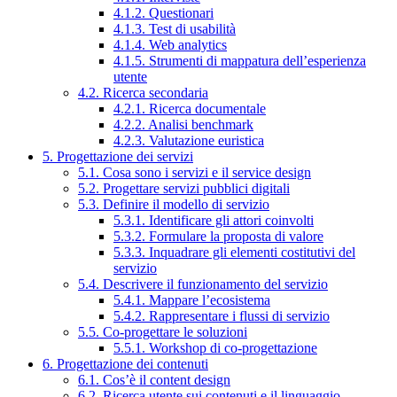
4.1.2. Questionari
4.1.3. Test di usabilità
4.1.4. Web analytics
4.1.5. Strumenti di mappatura dell’esperienza
utente
4.2. Ricerca secondaria
4.2.1. Ricerca documentale
4.2.2. Analisi benchmark
4.2.3. Valutazione euristica
5. Progettazione dei servizi
5.1. Cosa sono i servizi e il service design
5.2. Progettare servizi pubblici digitali
5.3. Definire il modello di servizio
5.3.1. Identificare gli attori coinvolti
5.3.2. Formulare la proposta di valore
5.3.3. Inquadrare gli elementi costitutivi del
servizio
5.4. Descrivere il funzionamento del servizio
5.4.1. Mappare l’ecosistema
5.4.2. Rappresentare i flussi di servizio
5.5. Co-progettare le soluzioni
5.5.1. Workshop di co-progettazione
6. Progettazione dei contenuti
6.1. Cos’è il content design
6.2. Ricerca utente sui contenuti e il linguaggio