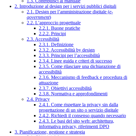
1.3. Contribuisci al manuale
2. Introduzione al design per i servizi pubblici digitali
2.1. Design per l’amministrazione digitale (
e-
government
)
2.2. L’approccio progettuale
2.2.1. Buone pratiche
2.2.2. Principi
2.3. Accessibilità
2.3.1. Definizione
2.3.2. Accessibilità by design
2.3.3. Principi per l’accessibilità
2.3.4. Linee guida e criteri di successo
2.3.5. Come rilasciare una dichiarazione di
accessibilità
2.3.6. Meccanismo di feedback e procedura di
attuazione
2.3.7. Obiettivi accessibilità
2.3.8. Normativa e approfondimenti
2.4. Privacy
2.4.1. Come rispettare la privacy sin dalla
progettazione di un sito o servizio digitale
2.4.2. Richiedi il consenso quando necessario
2.4.3. Le basi del sito web: architettura,
informativa privacy, riferimenti DPO
3. Pianificazione, gestione e strategia