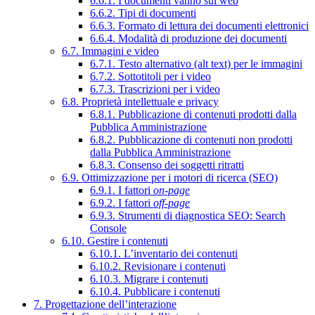
6.6.1. I documenti vanno sul web
6.6.2. Tipi di documenti
6.6.3. Formato di lettura dei documenti elettronici
6.6.4. Modalità di produzione dei documenti
6.7. Immagini e video
6.7.1. Testo alternativo (alt text) per le immagini
6.7.2. Sottotitoli per i video
6.7.3. Trascrizioni per i video
6.8. Proprietà intellettuale e privacy
6.8.1. Pubblicazione di contenuti prodotti dalla
Pubblica Amministrazione
6.8.2. Pubblicazione di contenuti non prodotti
dalla Pubblica Amministrazione
6.8.3. Consenso dei soggetti ritratti
6.9. Ottimizzazione per i motori di ricerca (SEO)
6.9.1. I fattori
on-page
6.9.2. I fattori
off-page
6.9.3. Strumenti di diagnostica SEO: Search
Console
6.10. Gestire i contenuti
6.10.1. L’inventario dei contenuti
6.10.2. Revisionare i contenuti
6.10.3. Migrare i contenuti
6.10.4. Pubblicare i contenuti
7. Progettazione dell’interazione