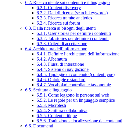
6.2. Ricerca utente sui contenuti e il linguaggio
6.2.1. Content discovery
6.2.2. Dati di ricerca (search keywords)
6.2.3. Ricerca tramite analytics
6.2.4. Ricerca sui forum
6.3. Dalla ricerca ai bisogni degli utenti
6.3.1. User stories per definire i contenuti
6.3.2. Job stories per definire i contenuti
6.3.3. Criteri di accettazione
6.4. Architettura dell’informazione
6.4.1. Definire l’architettura dell’informazione
6.4.2. Alberatura
6.4.3. Flussi di interazione
6.4.4. Sistemi di navigazione
6.4.5. Tipologie di contenuto (content type)
6.4.6. Ontologie e standard
6.4.7. Vocabolari controllati e tassonomie
6.5. Scrittura e linguaggio
6.5.1. Come leggono le persone sul web
6.5.2. Le regole per un linguaggio semplice
6.5.3. Microtesti
6.5.4. Scrittura collaborativa
6.5.5. Content critique
6.5.6. Traduzione e localizzazione dei contenuti
6.6. Documenti