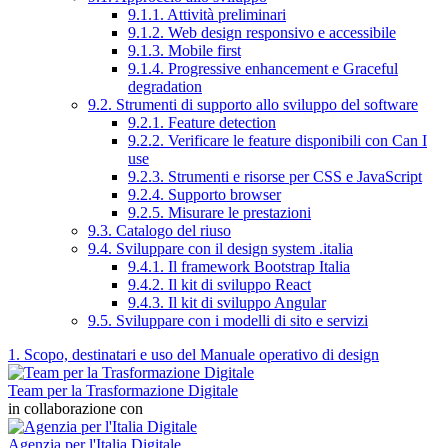
9.1.1. Attività preliminari
9.1.2. Web design responsivo e accessibile
9.1.3. Mobile first
9.1.4. Progressive enhancement e Graceful
degradation
9.2. Strumenti di supporto allo sviluppo del software
9.2.1. Feature detection
9.2.2. Verificare le feature disponibili con Can I
use
9.2.3. Strumenti e risorse per CSS e JavaScript
9.2.4. Supporto browser
9.2.5. Misurare le prestazioni
9.3. Catalogo del riuso
9.4. Sviluppare con il design system .italia
9.4.1. Il framework Bootstrap Italia
9.4.2. Il kit di sviluppo React
9.4.3. Il kit di sviluppo Angular
9.5. Sviluppare con i modelli di sito e servizi
1. Scopo, destinatari e uso del Manuale operativo di design
Team per la Trasformazione Digitale
in collaborazione con
Agenzia per l'Italia Digitale