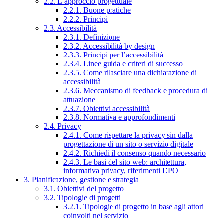
2.2. L’approccio progettuale
2.2.1. Buone pratiche
2.2.2. Principi
2.3. Accessibilità
2.3.1. Definizione
2.3.2. Accessibilità by design
2.3.3. Principi per l’accessibilità
2.3.4. Linee guida e criteri di successo
2.3.5. Come rilasciare una dichiarazione di
accessibilità
2.3.6. Meccanismo di feedback e procedura di
attuazione
2.3.7. Obiettivi accessibilità
2.3.8. Normativa e approfondimenti
2.4. Privacy
2.4.1. Come rispettare la privacy sin dalla
progettazione di un sito o servizio digitale
2.4.2. Richiedi il consenso quando necessario
2.4.3. Le basi del sito web: architettura,
informativa privacy, riferimenti DPO
3. Pianificazione, gestione e strategia
3.1. Obiettivi del progetto
3.2. Tipologie di progetti
3.2.1. Tipologie di progetto in base agli attori
coinvolti nel servizio