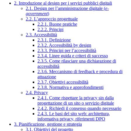
2. Introduzione al design per i servizi pubblici digitali
2.1. Design per l’amministrazione digitale (
e-
government
)
2.2. L’approccio progettuale
2.2.1. Buone pratiche
2.2.2. Principi
2.3. Accessibilità
2.3.1. Definizione
2.3.2. Accessibilità by design
2.3.3. Principi per l’accessibilità
2.3.4. Linee guida e criteri di successo
2.3.5. Come rilasciare una dichiarazione di
accessibilità
2.3.6. Meccanismo di feedback e procedura di
attuazione
2.3.7. Obiettivi accessibilità
2.3.8. Normativa e approfondimenti
2.4. Privacy
2.4.1. Come rispettare la privacy sin dalla
progettazione di un sito o servizio digitale
2.4.2. Richiedi il consenso quando necessario
2.4.3. Le basi del sito web: architettura,
informativa privacy, riferimenti DPO
3. Pianificazione, gestione e strategia
3.1. Obiettivi del progetto