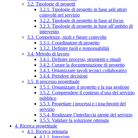
3.2. Tipologie di progetti
3.2.1. Tipologie di progetto in base agli attori
coinvolti nel servizio
3.2.2. Tipologie di progetto in base al focus
3.2.3. Tipologie di progetto in base all’ambito di
intervento
3.3. Competenze, ruoli e figure coinvolte
3.3.1. Coordinatore di progetto
3.3.2. Definire ruoli e responsabilità
3.4. Metodo di lavoro
3.4.1. Definire processi, strumenti e rituali
3.4.2. Curare la documentazione di progetto
3.4.3. Organizzare tavoli tecnici collaborativi
3.4.4. Prendere decisioni
3.5. Il processo progettuale
3.5.1. Organizzare il progetto e la sua gestione
3.5.2. Comprendere il contesto d’uso del servizio
pubblico
3.5.3. Progettare i processi e i
touchpoint
del
servizio
3.5.4. Realizzare l’interfaccia utente del servizio
3.5.5. Validare la soluzione ottenuta
4. Ricerca progettuale
4.1. Ricerca primaria
4.1.1. Interviste