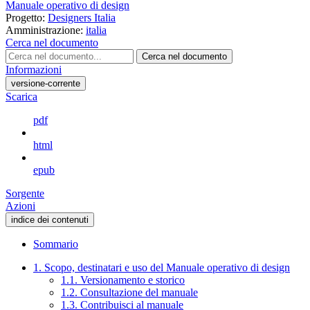
Manuale operativo di design
Progetto:
Designers Italia
Amministrazione:
italia
Cerca nel documento
Cerca nel documento
Informazioni
versione-corrente
Scarica
pdf
html
epub
Sorgente
Azioni
indice dei contenuti
Sommario
1. Scopo, destinatari e uso del Manuale operativo di design
1.1. Versionamento e storico
1.2. Consultazione del manuale
1.3. Contribuisci al manuale