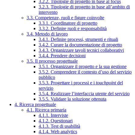
3.2.2. Tipologie di progetto in base al focus
3.2.3. Tipologie di progetto in base all’ambito di
intervento
3.3. Competenze, ruoli e figure coinvolte
3.3.1. Coordinatore di progetto
3.3.2. Definire ruoli e responsabilità
3.4. Metodo di lavoro
3.4.1. Definire processi, strumenti e rituali
3.4.2. Curare la documentazione di progetto
3.4.3. Organizzare tavoli tecnici collaborativi
3.4.4. Prendere decisioni
3.5. Il processo progettuale
3.5.1. Organizzare il progetto e la sua gestione
3.5.2. Comprendere il contesto d’uso del servizio
pubblico
3.5.3. Progettare i processi e i
touchpoint
del
servizio
3.5.4. Realizzare l’interfaccia utente del servizio
3.5.5. Validare la soluzione ottenuta
4. Ricerca progettuale
4.1. Ricerca primaria
4.1.1. Interviste
4.1.2. Questionari
4.1.3. Test di usabilità
4.1.4. Web analytics