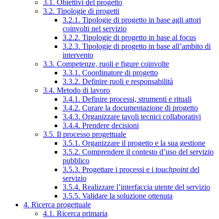
3.1. Obiettivi del progetto
3.2. Tipologie di progetti
3.2.1. Tipologie di progetto in base agli attori
coinvolti nel servizio
3.2.2. Tipologie di progetto in base al focus
3.2.3. Tipologie di progetto in base all’ambito di
intervento
3.3. Competenze, ruoli e figure coinvolte
3.3.1. Coordinatore di progetto
3.3.2. Definire ruoli e responsabilità
3.4. Metodo di lavoro
3.4.1. Definire processi, strumenti e rituali
3.4.2. Curare la documentazione di progetto
3.4.3. Organizzare tavoli tecnici collaborativi
3.4.4. Prendere decisioni
3.5. Il processo progettuale
3.5.1. Organizzare il progetto e la sua gestione
3.5.2. Comprendere il contesto d’uso del servizio
pubblico
3.5.3. Progettare i processi e i
touchpoint
del
servizio
3.5.4. Realizzare l’interfaccia utente del servizio
3.5.5. Validare la soluzione ottenuta
4. Ricerca progettuale
4.1. Ricerca primaria