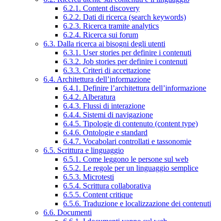
6.2.1. Content discovery
6.2.2. Dati di ricerca (search keywords)
6.2.3. Ricerca tramite analytics
6.2.4. Ricerca sui forum
6.3. Dalla ricerca ai bisogni degli utenti
6.3.1. User stories per definire i contenuti
6.3.2. Job stories per definire i contenuti
6.3.3. Criteri di accettazione
6.4. Architettura dell’informazione
6.4.1. Definire l’architettura dell’informazione
6.4.2. Alberatura
6.4.3. Flussi di interazione
6.4.4. Sistemi di navigazione
6.4.5. Tipologie di contenuto (content type)
6.4.6. Ontologie e standard
6.4.7. Vocabolari controllati e tassonomie
6.5. Scrittura e linguaggio
6.5.1. Come leggono le persone sul web
6.5.2. Le regole per un linguaggio semplice
6.5.3. Microtesti
6.5.4. Scrittura collaborativa
6.5.5. Content critique
6.5.6. Traduzione e localizzazione dei contenuti
6.6. Documenti