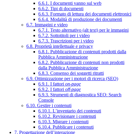
6.6.1. I documenti vanno sul web
6.6.2. Tipi di documenti
6.6.3. Formato di lettura dei documenti elettronici
6.6.4. Modalità di produzione dei documenti
6.7. Immagini e video
6.7.1. Testo alternativo (alt text) per le immagini
6.7.2. Sottotitoli per i video
6.7.3. Trascrizioni per i video
6.8. Proprietà intellettuale e privacy
6.8.1. Pubblicazione di contenuti prodotti dalla
Pubblica Amministrazione
6.8.2. Pubblicazione di contenuti non prodotti
dalla Pubblica Amministrazione
6.8.3. Consenso dei soggetti ritratti
6.9. Ottimizzazione per i motori di ricerca (SEO)
6.9.1. I fattori
on-page
6.9.2. I fattori
off-page
6.9.3. Strumenti di diagnostica SEO: Search
Console
6.10. Gestire i contenuti
6.10.1. L’inventario dei contenuti
6.10.2. Revisionare i contenuti
6.10.3. Migrare i contenuti
6.10.4. Pubblicare i contenuti
7. Progettazione dell’interazione