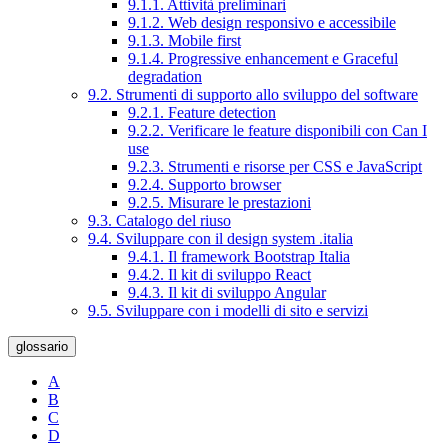
9.1.1. Attività preliminari
9.1.2. Web design responsivo e accessibile
9.1.3. Mobile first
9.1.4. Progressive enhancement e Graceful
degradation
9.2. Strumenti di supporto allo sviluppo del software
9.2.1. Feature detection
9.2.2. Verificare le feature disponibili con Can I
use
9.2.3. Strumenti e risorse per CSS e JavaScript
9.2.4. Supporto browser
9.2.5. Misurare le prestazioni
9.3. Catalogo del riuso
9.4. Sviluppare con il design system .italia
9.4.1. Il framework Bootstrap Italia
9.4.2. Il kit di sviluppo React
9.4.3. Il kit di sviluppo Angular
9.5. Sviluppare con i modelli di sito e servizi
glossario
A
B
C
D