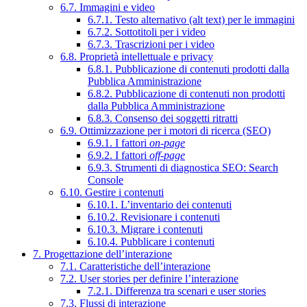
6.7. Immagini e video
6.7.1. Testo alternativo (alt text) per le immagini
6.7.2. Sottotitoli per i video
6.7.3. Trascrizioni per i video
6.8. Proprietà intellettuale e privacy
6.8.1. Pubblicazione di contenuti prodotti dalla
Pubblica Amministrazione
6.8.2. Pubblicazione di contenuti non prodotti
dalla Pubblica Amministrazione
6.8.3. Consenso dei soggetti ritratti
6.9. Ottimizzazione per i motori di ricerca (SEO)
6.9.1. I fattori
on-page
6.9.2. I fattori
off-page
6.9.3. Strumenti di diagnostica SEO: Search
Console
6.10. Gestire i contenuti
6.10.1. L’inventario dei contenuti
6.10.2. Revisionare i contenuti
6.10.3. Migrare i contenuti
6.10.4. Pubblicare i contenuti
7. Progettazione dell’interazione
7.1. Caratteristiche dell’interazione
7.2. User stories per definire l’interazione
7.2.1. Differenza tra scenari e user stories
7.3. Flussi di interazione