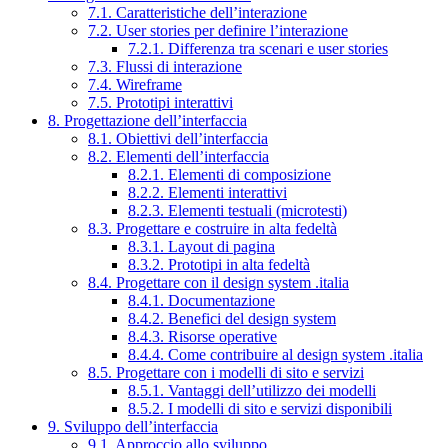
7.1. Caratteristiche dell’interazione
7.2. User stories per definire l’interazione
7.2.1. Differenza tra scenari e user stories
7.3. Flussi di interazione
7.4. Wireframe
7.5. Prototipi interattivi
8. Progettazione dell’interfaccia
8.1. Obiettivi dell’interfaccia
8.2. Elementi dell’interfaccia
8.2.1. Elementi di composizione
8.2.2. Elementi interattivi
8.2.3. Elementi testuali (microtesti)
8.3. Progettare e costruire in alta fedeltà
8.3.1. Layout di pagina
8.3.2. Prototipi in alta fedeltà
8.4. Progettare con il design system .italia
8.4.1. Documentazione
8.4.2. Benefici del design system
8.4.3. Risorse operative
8.4.4. Come contribuire al design system .italia
8.5. Progettare con i modelli di sito e servizi
8.5.1. Vantaggi dell’utilizzo dei modelli
8.5.2. I modelli di sito e servizi disponibili
9. Sviluppo dell’interfaccia
9.1. Approccio allo sviluppo