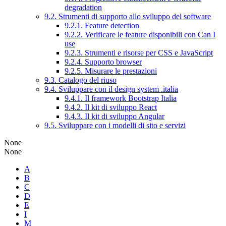
degradation
9.2. Strumenti di supporto allo sviluppo del software
9.2.1. Feature detection
9.2.2. Verificare le feature disponibili con Can I
use
9.2.3. Strumenti e risorse per CSS e JavaScript
9.2.4. Supporto browser
9.2.5. Misurare le prestazioni
9.3. Catalogo del riuso
9.4. Sviluppare con il design system .italia
9.4.1. Il framework Bootstrap Italia
9.4.2. Il kit di sviluppo React
9.4.3. Il kit di sviluppo Angular
9.5. Sviluppare con i modelli di sito e servizi
None
None
A
B
C
D
E
I
M