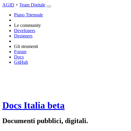
AGID
+
Team Digitale
Piano Triennale
Le community
Developers
Designers
Gli strumenti
Forum
Docs
GitHub
Docs Italia
beta
Documenti pubblici, digitali.