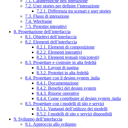
7.1. Caratteristiche dell’interazione
7.2. User stories per definire l’interazione
7.2.1. Differenza tra scenari e user stories
7.3. Flussi di interazione
7.4. Wireframe
7.5. Prototipi interattivi
8. Progettazione dell’interfaccia
8.1. Obiettivi dell’interfaccia
8.2. Elementi dell’interfaccia
8.2.1. Elementi di composizione
8.2.2. Elementi interattivi
8.2.3. Elementi testuali (microtesti)
8.3. Progettare e costruire in alta fedeltà
8.3.1. Layout di pagina
8.3.2. Prototipi in alta fedeltà
8.4. Progettare con il design system .italia
8.4.1. Documentazione
8.4.2. Benefici del design system
8.4.3. Risorse operative
8.4.4. Come contribuire al design system .italia
8.5. Progettare con i modelli di sito e servizi
8.5.1. Vantaggi dell’utilizzo dei modelli
8.5.2. I modelli di sito e servizi disponibili
9. Sviluppo dell’interfaccia
9.1. Approccio allo sviluppo