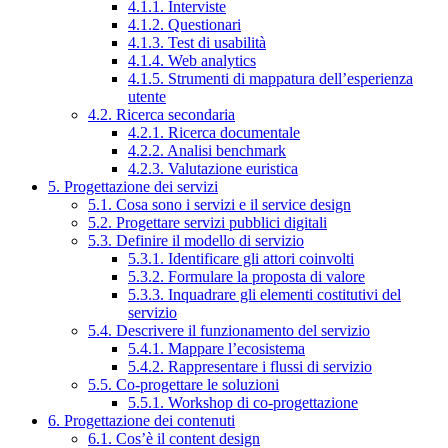
4.1.1. Interviste
4.1.2. Questionari
4.1.3. Test di usabilità
4.1.4. Web analytics
4.1.5. Strumenti di mappatura dell’esperienza
utente
4.2. Ricerca secondaria
4.2.1. Ricerca documentale
4.2.2. Analisi benchmark
4.2.3. Valutazione euristica
5. Progettazione dei servizi
5.1. Cosa sono i servizi e il service design
5.2. Progettare servizi pubblici digitali
5.3. Definire il modello di servizio
5.3.1. Identificare gli attori coinvolti
5.3.2. Formulare la proposta di valore
5.3.3. Inquadrare gli elementi costitutivi del
servizio
5.4. Descrivere il funzionamento del servizio
5.4.1. Mappare l’ecosistema
5.4.2. Rappresentare i flussi di servizio
5.5. Co-progettare le soluzioni
5.5.1. Workshop di co-progettazione
6. Progettazione dei contenuti
6.1. Cos’è il content design