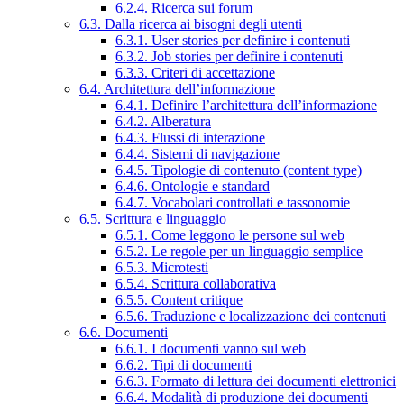
6.2.4. Ricerca sui forum
6.3. Dalla ricerca ai bisogni degli utenti
6.3.1. User stories per definire i contenuti
6.3.2. Job stories per definire i contenuti
6.3.3. Criteri di accettazione
6.4. Architettura dell’informazione
6.4.1. Definire l’architettura dell’informazione
6.4.2. Alberatura
6.4.3. Flussi di interazione
6.4.4. Sistemi di navigazione
6.4.5. Tipologie di contenuto (content type)
6.4.6. Ontologie e standard
6.4.7. Vocabolari controllati e tassonomie
6.5. Scrittura e linguaggio
6.5.1. Come leggono le persone sul web
6.5.2. Le regole per un linguaggio semplice
6.5.3. Microtesti
6.5.4. Scrittura collaborativa
6.5.5. Content critique
6.5.6. Traduzione e localizzazione dei contenuti
6.6. Documenti
6.6.1. I documenti vanno sul web
6.6.2. Tipi di documenti
6.6.3. Formato di lettura dei documenti elettronici
6.6.4. Modalità di produzione dei documenti