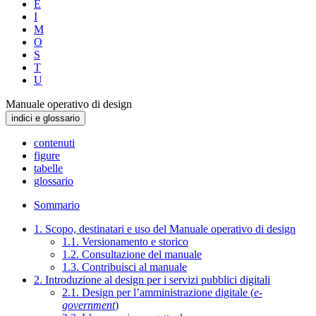
E
I
M
O
S
T
U
Manuale operativo di design
indici e glossario
contenuti
figure
tabelle
glossario
Sommario
1. Scopo, destinatari e uso del Manuale operativo di design
1.1. Versionamento e storico
1.2. Consultazione del manuale
1.3. Contribuisci al manuale
2. Introduzione al design per i servizi pubblici digitali
2.1. Design per l’amministrazione digitale (
e-
government
)