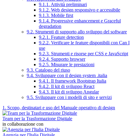
9.1.1. Attività preliminari
9.1.2. Web design responsivo e accessibile
9.1.3. Mobile first
9.1.4. Progressive enhancement e Graceful
degradation
9.2. Strumenti di supporto allo sviluppo del software
9.2.1. Feature detection
9.2.2. Verificare le feature disponibili con Can I
use
9.2.3. Strumenti e risorse per CSS e JavaScript
9.2.4. Supporto browser
9.2.5. Misurare le prestazioni
9.3. Catalogo del riuso
9.4. Sviluppare con il design system .italia
9.4.1. Il framework Bootstrap Italia
9.4.2. Il kit di sviluppo React
9.4.3. Il kit di sviluppo Angular
9.5. Sviluppare con i modelli di sito e servizi
1. Scopo, destinatari e uso del Manuale operativo di design
Team per la Trasformazione Digitale
in collaborazione con
Agenzia per l'Italia Digitale