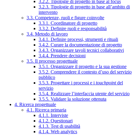
3.2.2. Tipologie di progetto in base al focus
3.2.3. Tipologie di progetto in base all’ambito di
intervento
3.3. Competenze, ruoli e figure coinvolte
3.3.1. Coordinatore di progetto
3.3.2. Definire ruoli e responsabilità
3.4. Metodo di lavoro
3.4.1. Definire processi, strumenti e rituali
3.4.2. Curare la documentazione di progetto
3.4.3. Organizzare tavoli tecnici collaborativi
3.4.4. Prendere decisioni
3.5. Il processo progettuale
3.5.1. Organizzare il progetto e la sua gestione
3.5.2. Comprendere il contesto d’uso del servizio
pubblico
3.5.3. Progettare i processi e i
touchpoint
del
servizio
3.5.4. Realizzare l’interfaccia utente del servizio
3.5.5. Validare la soluzione ottenuta
4. Ricerca progettuale
4.1. Ricerca primaria
4.1.1. Interviste
4.1.2. Questionari
4.1.3. Test di usabilità
4.1.4. Web analytics