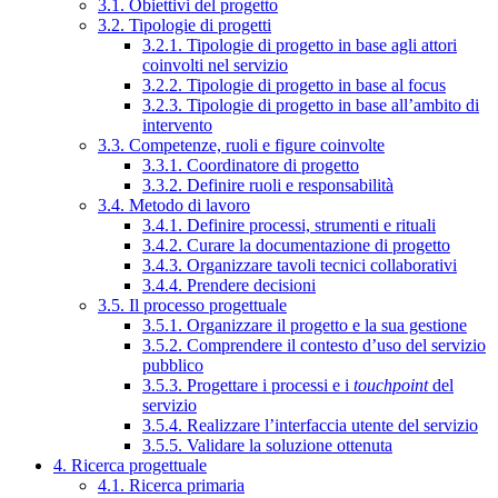
3.1. Obiettivi del progetto
3.2. Tipologie di progetti
3.2.1. Tipologie di progetto in base agli attori
coinvolti nel servizio
3.2.2. Tipologie di progetto in base al focus
3.2.3. Tipologie di progetto in base all’ambito di
intervento
3.3. Competenze, ruoli e figure coinvolte
3.3.1. Coordinatore di progetto
3.3.2. Definire ruoli e responsabilità
3.4. Metodo di lavoro
3.4.1. Definire processi, strumenti e rituali
3.4.2. Curare la documentazione di progetto
3.4.3. Organizzare tavoli tecnici collaborativi
3.4.4. Prendere decisioni
3.5. Il processo progettuale
3.5.1. Organizzare il progetto e la sua gestione
3.5.2. Comprendere il contesto d’uso del servizio
pubblico
3.5.3. Progettare i processi e i
touchpoint
del
servizio
3.5.4. Realizzare l’interfaccia utente del servizio
3.5.5. Validare la soluzione ottenuta
4. Ricerca progettuale
4.1. Ricerca primaria