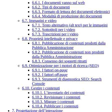
6.6.1. I documenti vanno sul web
6.6.2. Tipi di documenti
6.6.3. Formato di lettura dei documenti elettronici
6.6.4. Modalità di produzione dei documenti
6.7. Immagini e video
6.7.1. Testo alternativo (alt text) per le immagini
6.7.2. Sottotitoli per i video
6.7.3. Trascrizioni per i video
6.8. Proprietà intellettuale e privacy
6.8.1. Pubblicazione di contenuti prodotti dalla
Pubblica Amministrazione
6.8.2. Pubblicazione di contenuti non prodotti
dalla Pubblica Amministrazione
6.8.3. Consenso dei soggetti ritratti
6.9. Ottimizzazione per i motori di ricerca (SEO)
6.9.1. I fattori
on-page
6.9.2. I fattori
off-page
6.9.3. Strumenti di diagnostica SEO: Search
Console
6.10. Gestire i contenuti
6.10.1. L’inventario dei contenuti
6.10.2. Revisionare i contenuti
6.10.3. Migrare i contenuti
6.10.4. Pubblicare i contenuti
7. Progettazione dell’interazione