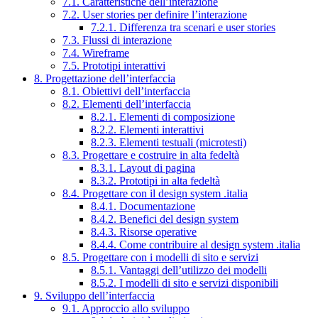
7.1. Caratteristiche dell’interazione
7.2. User stories per definire l’interazione
7.2.1. Differenza tra scenari e user stories
7.3. Flussi di interazione
7.4. Wireframe
7.5. Prototipi interattivi
8. Progettazione dell’interfaccia
8.1. Obiettivi dell’interfaccia
8.2. Elementi dell’interfaccia
8.2.1. Elementi di composizione
8.2.2. Elementi interattivi
8.2.3. Elementi testuali (microtesti)
8.3. Progettare e costruire in alta fedeltà
8.3.1. Layout di pagina
8.3.2. Prototipi in alta fedeltà
8.4. Progettare con il design system .italia
8.4.1. Documentazione
8.4.2. Benefici del design system
8.4.3. Risorse operative
8.4.4. Come contribuire al design system .italia
8.5. Progettare con i modelli di sito e servizi
8.5.1. Vantaggi dell’utilizzo dei modelli
8.5.2. I modelli di sito e servizi disponibili
9. Sviluppo dell’interfaccia
9.1. Approccio allo sviluppo