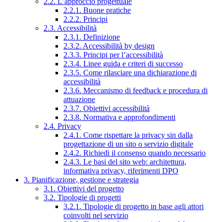
2.2. L’approccio progettuale
2.2.1. Buone pratiche
2.2.2. Principi
2.3. Accessibilità
2.3.1. Definizione
2.3.2. Accessibilità by design
2.3.3. Principi per l’accessibilità
2.3.4. Linee guida e criteri di successo
2.3.5. Come rilasciare una dichiarazione di
accessibilità
2.3.6. Meccanismo di feedback e procedura di
attuazione
2.3.7. Obiettivi accessibilità
2.3.8. Normativa e approfondimenti
2.4. Privacy
2.4.1. Come rispettare la privacy sin dalla
progettazione di un sito o servizio digitale
2.4.2. Richiedi il consenso quando necessario
2.4.3. Le basi del sito web: architettura,
informativa privacy, riferimenti DPO
3. Pianificazione, gestione e strategia
3.1. Obiettivi del progetto
3.2. Tipologie di progetti
3.2.1. Tipologie di progetto in base agli attori
coinvolti nel servizio