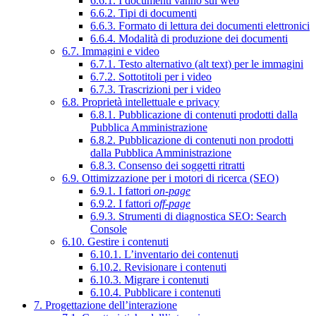
6.6.1. I documenti vanno sul web
6.6.2. Tipi di documenti
6.6.3. Formato di lettura dei documenti elettronici
6.6.4. Modalità di produzione dei documenti
6.7. Immagini e video
6.7.1. Testo alternativo (alt text) per le immagini
6.7.2. Sottotitoli per i video
6.7.3. Trascrizioni per i video
6.8. Proprietà intellettuale e privacy
6.8.1. Pubblicazione di contenuti prodotti dalla
Pubblica Amministrazione
6.8.2. Pubblicazione di contenuti non prodotti
dalla Pubblica Amministrazione
6.8.3. Consenso dei soggetti ritratti
6.9. Ottimizzazione per i motori di ricerca (SEO)
6.9.1. I fattori
on-page
6.9.2. I fattori
off-page
6.9.3. Strumenti di diagnostica SEO: Search
Console
6.10. Gestire i contenuti
6.10.1. L’inventario dei contenuti
6.10.2. Revisionare i contenuti
6.10.3. Migrare i contenuti
6.10.4. Pubblicare i contenuti
7. Progettazione dell’interazione