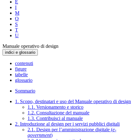
E
I
M
O
S
T
U
Manuale operativo di design
indici e glossario
contenuti
figure
tabelle
glossario
Sommario
1. Scopo, destinatari e uso del Manuale operativo di design
1.1. Versionamento e storico
1.2. Consultazione del manuale
1.3. Contribuisci al manuale
2. Introduzione al design per i servizi pubblici digitali
2.1. Design per l’amministrazione digitale (
e-
government
)