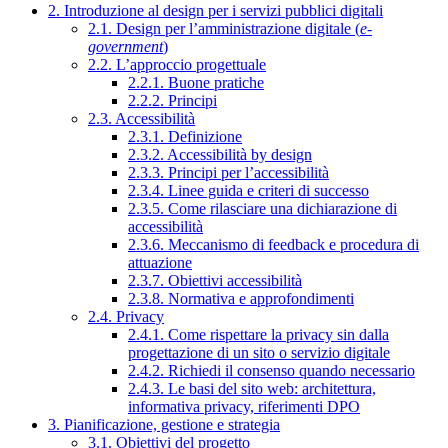
2. Introduzione al design per i servizi pubblici digitali
2.1. Design per l’amministrazione digitale (
e-
government
)
2.2. L’approccio progettuale
2.2.1. Buone pratiche
2.2.2. Principi
2.3. Accessibilità
2.3.1. Definizione
2.3.2. Accessibilità by design
2.3.3. Principi per l’accessibilità
2.3.4. Linee guida e criteri di successo
2.3.5. Come rilasciare una dichiarazione di
accessibilità
2.3.6. Meccanismo di feedback e procedura di
attuazione
2.3.7. Obiettivi accessibilità
2.3.8. Normativa e approfondimenti
2.4. Privacy
2.4.1. Come rispettare la privacy sin dalla
progettazione di un sito o servizio digitale
2.4.2. Richiedi il consenso quando necessario
2.4.3. Le basi del sito web: architettura,
informativa privacy, riferimenti DPO
3. Pianificazione, gestione e strategia
3.1. Obiettivi del progetto