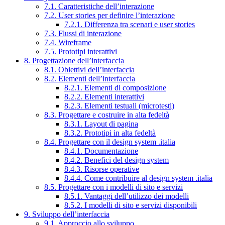
7.1. Caratteristiche dell’interazione
7.2. User stories per definire l’interazione
7.2.1. Differenza tra scenari e user stories
7.3. Flussi di interazione
7.4. Wireframe
7.5. Prototipi interattivi
8. Progettazione dell’interfaccia
8.1. Obiettivi dell’interfaccia
8.2. Elementi dell’interfaccia
8.2.1. Elementi di composizione
8.2.2. Elementi interattivi
8.2.3. Elementi testuali (microtesti)
8.3. Progettare e costruire in alta fedeltà
8.3.1. Layout di pagina
8.3.2. Prototipi in alta fedeltà
8.4. Progettare con il design system .italia
8.4.1. Documentazione
8.4.2. Benefici del design system
8.4.3. Risorse operative
8.4.4. Come contribuire al design system .italia
8.5. Progettare con i modelli di sito e servizi
8.5.1. Vantaggi dell’utilizzo dei modelli
8.5.2. I modelli di sito e servizi disponibili
9. Sviluppo dell’interfaccia
9.1. Approccio allo sviluppo