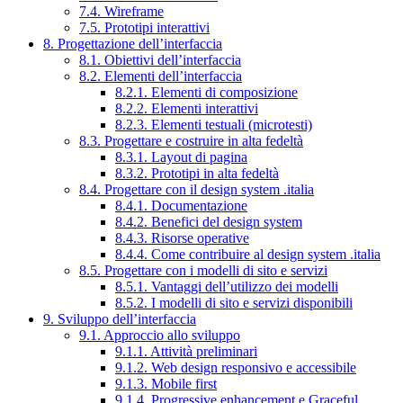
7.4. Wireframe
7.5. Prototipi interattivi
8. Progettazione dell’interfaccia
8.1. Obiettivi dell’interfaccia
8.2. Elementi dell’interfaccia
8.2.1. Elementi di composizione
8.2.2. Elementi interattivi
8.2.3. Elementi testuali (microtesti)
8.3. Progettare e costruire in alta fedeltà
8.3.1. Layout di pagina
8.3.2. Prototipi in alta fedeltà
8.4. Progettare con il design system .italia
8.4.1. Documentazione
8.4.2. Benefici del design system
8.4.3. Risorse operative
8.4.4. Come contribuire al design system .italia
8.5. Progettare con i modelli di sito e servizi
8.5.1. Vantaggi dell’utilizzo dei modelli
8.5.2. I modelli di sito e servizi disponibili
9. Sviluppo dell’interfaccia
9.1. Approccio allo sviluppo
9.1.1. Attività preliminari
9.1.2. Web design responsivo e accessibile
9.1.3. Mobile first
9.1.4. Progressive enhancement e Graceful