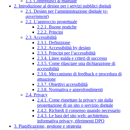
1.3. Contribuisci al manuale
2. Introduzione al design per i servizi pubblici digitali
2.1. Design per l’amministrazione digitale (
e-
government
)
2.2. L’approccio progettuale
2.2.1. Buone pratiche
2.2.2. Principi
2.3. Accessibilità
2.3.1. Definizione
2.3.2. Accessibilità by design
2.3.3. Principi per l’accessibilità
2.3.4. Linee guida e criteri di successo
2.3.5. Come rilasciare una dichiarazione di
accessibilità
2.3.6. Meccanismo di feedback e procedura di
attuazione
2.3.7. Obiettivi accessibilità
2.3.8. Normativa e approfondimenti
2.4. Privacy
2.4.1. Come rispettare la privacy sin dalla
progettazione di un sito o servizio digitale
2.4.2. Richiedi il consenso quando necessario
2.4.3. Le basi del sito web: architettura,
informativa privacy, riferimenti DPO
3. Pianificazione, gestione e strategia