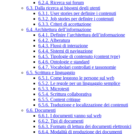
6.2.4. Ricerca sui forum
6.3. Dalla ricerca ai bisogni degli utenti
6.3.1. User stories per definire i contenuti
6.3.2. Job stories per definire i contenuti
6.3.3. Criteri di accettazione
6.4. Architettura dell’informazione
6.4.1. Definire l’architettura dell’informazione
6.4.2. Alberatura
6.4.3. Flussi di interazione
6.4.4. Sistemi di navigazione
6.4.5. Tipologie di contenuto (content type)
6.4.6. Ontologie e standard
6.4.7. Vocabolari controllati e tassonomie
6.5. Scrittura e linguaggio
6.5.1. Come leggono le persone sul web
6.5.2. Le regole per un linguaggio semplice
6.5.3. Microtesti
6.5.4. Scrittura collaborativa
6.5.5. Content critique
6.5.6. Traduzione e localizzazione dei contenuti
6.6. Documenti
6.6.1. I documenti vanno sul web
6.6.2. Tipi di documenti
6.6.3. Formato di lettura dei documenti elettronici
6.6.4. Modalità di produzione dei documenti