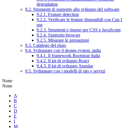
degradation
9.2. Strumenti di supporto allo sviluppo del software
9.2.1. Feature detection
9.2.2. Verificare le feature disponibili con Can I
use
9.2.3. Strumenti e risorse per CSS e JavaScript
9.2.4. Supporto browser
9.2.5. Misurare le prestazioni
9.3. Catalogo del riuso
9.4. Sviluppare con il design system .italia
9.4.1. Il framework Bootstrap Italia
9.4.2. Il kit di sviluppo React
9.4.3. Il kit di sviluppo Angular
9.5. Sviluppare con i modelli di sito e servizi
None
None
A
B
C
D
E
I
M