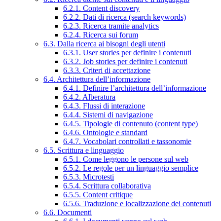
6.2.1. Content discovery
6.2.2. Dati di ricerca (search keywords)
6.2.3. Ricerca tramite analytics
6.2.4. Ricerca sui forum
6.3. Dalla ricerca ai bisogni degli utenti
6.3.1. User stories per definire i contenuti
6.3.2. Job stories per definire i contenuti
6.3.3. Criteri di accettazione
6.4. Architettura dell’informazione
6.4.1. Definire l’architettura dell’informazione
6.4.2. Alberatura
6.4.3. Flussi di interazione
6.4.4. Sistemi di navigazione
6.4.5. Tipologie di contenuto (content type)
6.4.6. Ontologie e standard
6.4.7. Vocabolari controllati e tassonomie
6.5. Scrittura e linguaggio
6.5.1. Come leggono le persone sul web
6.5.2. Le regole per un linguaggio semplice
6.5.3. Microtesti
6.5.4. Scrittura collaborativa
6.5.5. Content critique
6.5.6. Traduzione e localizzazione dei contenuti
6.6. Documenti