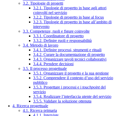
3.2. Tipologie di progetti
3.2.1. Tipologie di progetto in base agli attori
coinvolti nel servizio
3.2.2. Tipologie di progetto in base al focus
3.2.3. Tipologie di progetto in base all’ambito di
intervento
3.3. Competenze, ruoli e figure coinvolte
3.3.1. Coordinatore di progetto
3.3.2. Definire ruoli e responsabilità
3.4. Metodo di lavoro
3.4.1. Definire processi, strumenti e rituali
3.4.2. Curare la documentazione di progetto
3.4.3. Organizzare tavoli tecnici collaborativi
3.4.4. Prendere decisioni
3.5. Il processo progettuale
3.5.1. Organizzare il progetto e la sua gestione
3.5.2. Comprendere il contesto d’uso del servizio
pubblico
3.5.3. Progettare i processi e i
touchpoint
del
servizio
3.5.4. Realizzare l’interfaccia utente del servizio
3.5.5. Validare la soluzione ottenuta
4. Ricerca progettuale
4.1. Ricerca primaria
4.1.1. Interviste