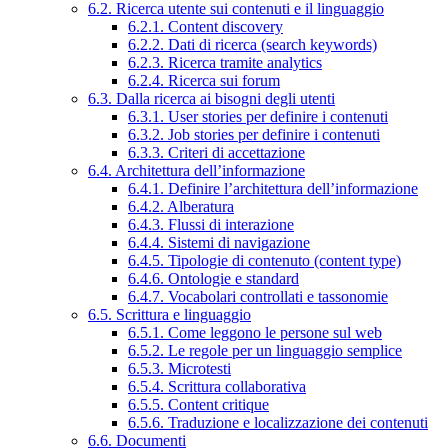
6.2. Ricerca utente sui contenuti e il linguaggio
6.2.1. Content discovery
6.2.2. Dati di ricerca (search keywords)
6.2.3. Ricerca tramite analytics
6.2.4. Ricerca sui forum
6.3. Dalla ricerca ai bisogni degli utenti
6.3.1. User stories per definire i contenuti
6.3.2. Job stories per definire i contenuti
6.3.3. Criteri di accettazione
6.4. Architettura dell’informazione
6.4.1. Definire l’architettura dell’informazione
6.4.2. Alberatura
6.4.3. Flussi di interazione
6.4.4. Sistemi di navigazione
6.4.5. Tipologie di contenuto (content type)
6.4.6. Ontologie e standard
6.4.7. Vocabolari controllati e tassonomie
6.5. Scrittura e linguaggio
6.5.1. Come leggono le persone sul web
6.5.2. Le regole per un linguaggio semplice
6.5.3. Microtesti
6.5.4. Scrittura collaborativa
6.5.5. Content critique
6.5.6. Traduzione e localizzazione dei contenuti
6.6. Documenti