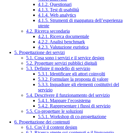
4.1.2. Questionari
4.1.3. Test di usabilità
4.1.4. Web analytics
4.1.5. Strumenti di mappatura dell’esperienza
utente
4.2. Ricerca secondaria
4.2.1. Ricerca documentale
4.2.2. Analisi benchmark
4.2.3. Valutazione euristica
5. Progettazione dei servizi
5.1. Cosa sono i servizi e il service design
5.2. Progettare servizi pubblici digitali
5.3. Definire il modello di servizio
5.3.1. Identificare gli attori coinvolti
5.3.2. Formulare la proposta di valore
5.3.3. Inquadrare gli elementi costitutivi del
servizio
5.4. Descrivere il funzionamento del servizio
5.4.1. Mappare l’ecosistema
5.4.2. Rappresentare i flussi di servizio
5.5. Co-progettare le soluzioni
5.5.1. Workshop di co-progettazione
6. Progettazione dei contenuti
6.1. Cos’è il content design
6.2. Ricerca utente sui contenuti e il linguaggio