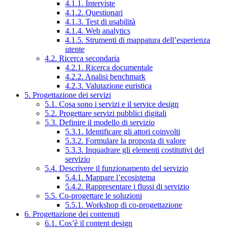
4.1.1. Interviste
4.1.2. Questionari
4.1.3. Test di usabilità
4.1.4. Web analytics
4.1.5. Strumenti di mappatura dell’esperienza
utente
4.2. Ricerca secondaria
4.2.1. Ricerca documentale
4.2.2. Analisi benchmark
4.2.3. Valutazione euristica
5. Progettazione dei servizi
5.1. Cosa sono i servizi e il service design
5.2. Progettare servizi pubblici digitali
5.3. Definire il modello di servizio
5.3.1. Identificare gli attori coinvolti
5.3.2. Formulare la proposta di valore
5.3.3. Inquadrare gli elementi costitutivi del
servizio
5.4. Descrivere il funzionamento del servizio
5.4.1. Mappare l’ecosistema
5.4.2. Rappresentare i flussi di servizio
5.5. Co-progettare le soluzioni
5.5.1. Workshop di co-progettazione
6. Progettazione dei contenuti
6.1. Cos’è il content design