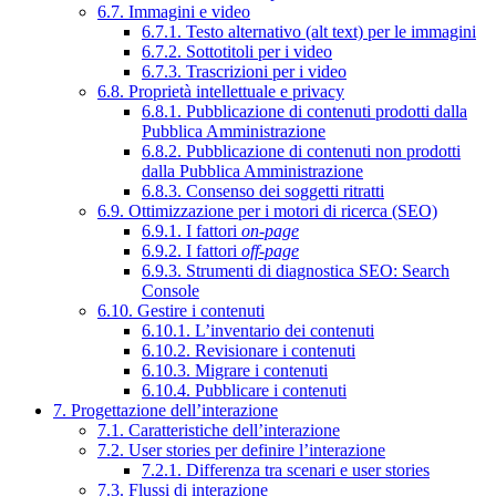
6.7. Immagini e video
6.7.1. Testo alternativo (alt text) per le immagini
6.7.2. Sottotitoli per i video
6.7.3. Trascrizioni per i video
6.8. Proprietà intellettuale e privacy
6.8.1. Pubblicazione di contenuti prodotti dalla
Pubblica Amministrazione
6.8.2. Pubblicazione di contenuti non prodotti
dalla Pubblica Amministrazione
6.8.3. Consenso dei soggetti ritratti
6.9. Ottimizzazione per i motori di ricerca (SEO)
6.9.1. I fattori
on-page
6.9.2. I fattori
off-page
6.9.3. Strumenti di diagnostica SEO: Search
Console
6.10. Gestire i contenuti
6.10.1. L’inventario dei contenuti
6.10.2. Revisionare i contenuti
6.10.3. Migrare i contenuti
6.10.4. Pubblicare i contenuti
7. Progettazione dell’interazione
7.1. Caratteristiche dell’interazione
7.2. User stories per definire l’interazione
7.2.1. Differenza tra scenari e user stories
7.3. Flussi di interazione