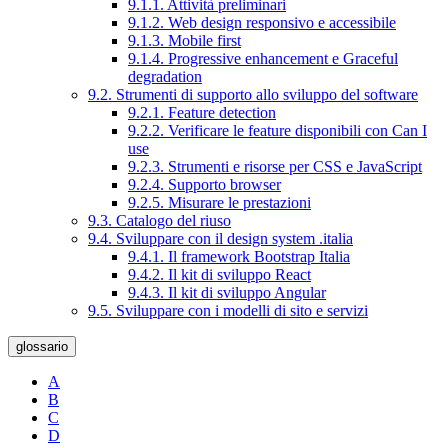
9.1.1. Attività preliminari
9.1.2. Web design responsivo e accessibile
9.1.3. Mobile first
9.1.4. Progressive enhancement e Graceful
degradation
9.2. Strumenti di supporto allo sviluppo del software
9.2.1. Feature detection
9.2.2. Verificare le feature disponibili con Can I
use
9.2.3. Strumenti e risorse per CSS e JavaScript
9.2.4. Supporto browser
9.2.5. Misurare le prestazioni
9.3. Catalogo del riuso
9.4. Sviluppare con il design system .italia
9.4.1. Il framework Bootstrap Italia
9.4.2. Il kit di sviluppo React
9.4.3. Il kit di sviluppo Angular
9.5. Sviluppare con i modelli di sito e servizi
glossario
A
B
C
D