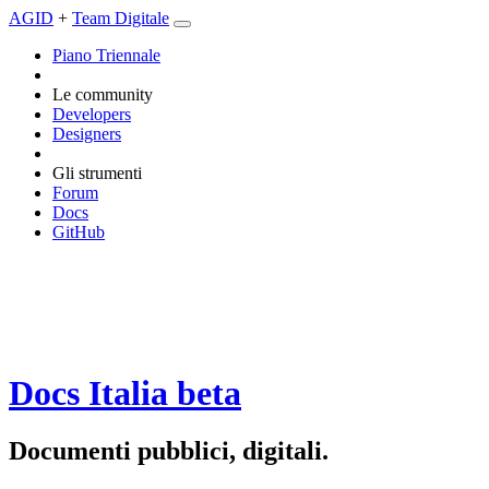
AGID
+
Team Digitale
Piano Triennale
Le community
Developers
Designers
Gli strumenti
Forum
Docs
GitHub
Docs Italia
beta
Documenti pubblici, digitali.