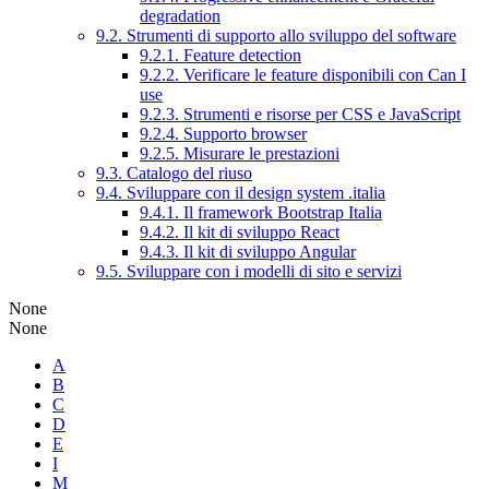
degradation
9.2. Strumenti di supporto allo sviluppo del software
9.2.1. Feature detection
9.2.2. Verificare le feature disponibili con Can I
use
9.2.3. Strumenti e risorse per CSS e JavaScript
9.2.4. Supporto browser
9.2.5. Misurare le prestazioni
9.3. Catalogo del riuso
9.4. Sviluppare con il design system .italia
9.4.1. Il framework Bootstrap Italia
9.4.2. Il kit di sviluppo React
9.4.3. Il kit di sviluppo Angular
9.5. Sviluppare con i modelli di sito e servizi
None
None
A
B
C
D
E
I
M