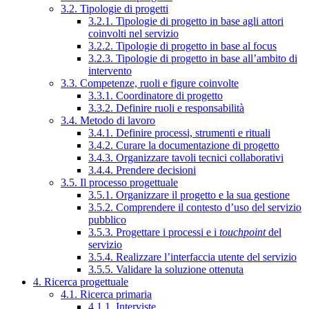
3.2. Tipologie di progetti
3.2.1. Tipologie di progetto in base agli attori
coinvolti nel servizio
3.2.2. Tipologie di progetto in base al focus
3.2.3. Tipologie di progetto in base all’ambito di
intervento
3.3. Competenze, ruoli e figure coinvolte
3.3.1. Coordinatore di progetto
3.3.2. Definire ruoli e responsabilità
3.4. Metodo di lavoro
3.4.1. Definire processi, strumenti e rituali
3.4.2. Curare la documentazione di progetto
3.4.3. Organizzare tavoli tecnici collaborativi
3.4.4. Prendere decisioni
3.5. Il processo progettuale
3.5.1. Organizzare il progetto e la sua gestione
3.5.2. Comprendere il contesto d’uso del servizio
pubblico
3.5.3. Progettare i processi e i
touchpoint
del
servizio
3.5.4. Realizzare l’interfaccia utente del servizio
3.5.5. Validare la soluzione ottenuta
4. Ricerca progettuale
4.1. Ricerca primaria
4.1.1. Interviste