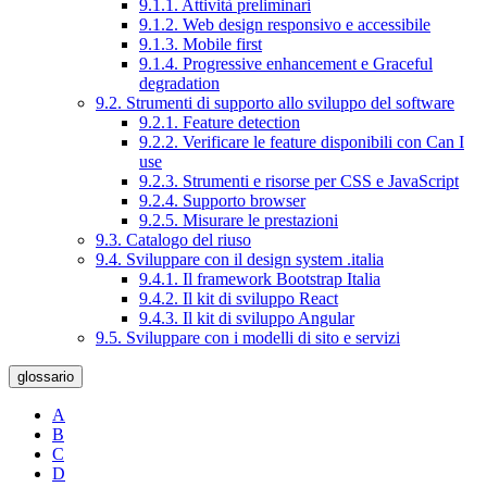
9.1.1. Attività preliminari
9.1.2. Web design responsivo e accessibile
9.1.3. Mobile first
9.1.4. Progressive enhancement e Graceful
degradation
9.2. Strumenti di supporto allo sviluppo del software
9.2.1. Feature detection
9.2.2. Verificare le feature disponibili con Can I
use
9.2.3. Strumenti e risorse per CSS e JavaScript
9.2.4. Supporto browser
9.2.5. Misurare le prestazioni
9.3. Catalogo del riuso
9.4. Sviluppare con il design system .italia
9.4.1. Il framework Bootstrap Italia
9.4.2. Il kit di sviluppo React
9.4.3. Il kit di sviluppo Angular
9.5. Sviluppare con i modelli di sito e servizi
glossario
A
B
C
D