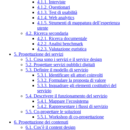
4.1.1. Interviste
4.1.2. Questionari
4.1.3. Test di usabilità
4.1.4. Web analytics
4.1.5. Strumenti di mappatura dell’esperienza
utente
4.2. Ricerca secondaria
4.2.1. Ricerca documentale
4.2.2. Analisi benchmark
4.2.3. Valutazione euristica
5. Progettazione dei servizi
5.1. Cosa sono i servizi e il service design
5.2. Progettare servizi pubblici digitali
5.3. Definire il modello di servizio
5.3.1. Identificare gli attori coinvolti
5.3.2. Formulare la proposta di valore
5.3.3. Inquadrare gli elementi costitutivi del
servizio
5.4. Descrivere il funzionamento del servizio
5.4.1. Mappare l’ecosistema
5.4.2. Rappresentare i flussi di servizio
5.5. Co-progettare le soluzioni
5.5.1. Workshop di co-progettazione
6. Progettazione dei contenuti
6.1. Cos’è il content design