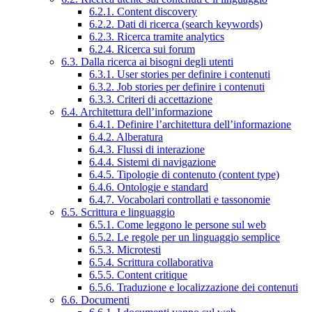
6.2.1. Content discovery
6.2.2. Dati di ricerca (search keywords)
6.2.3. Ricerca tramite analytics
6.2.4. Ricerca sui forum
6.3. Dalla ricerca ai bisogni degli utenti
6.3.1. User stories per definire i contenuti
6.3.2. Job stories per definire i contenuti
6.3.3. Criteri di accettazione
6.4. Architettura dell’informazione
6.4.1. Definire l’architettura dell’informazione
6.4.2. Alberatura
6.4.3. Flussi di interazione
6.4.4. Sistemi di navigazione
6.4.5. Tipologie di contenuto (content type)
6.4.6. Ontologie e standard
6.4.7. Vocabolari controllati e tassonomie
6.5. Scrittura e linguaggio
6.5.1. Come leggono le persone sul web
6.5.2. Le regole per un linguaggio semplice
6.5.3. Microtesti
6.5.4. Scrittura collaborativa
6.5.5. Content critique
6.5.6. Traduzione e localizzazione dei contenuti
6.6. Documenti