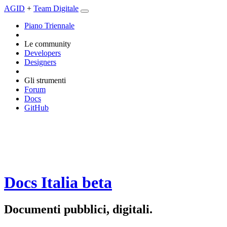
AGID
+
Team Digitale
Piano Triennale
Le community
Developers
Designers
Gli strumenti
Forum
Docs
GitHub
Docs Italia
beta
Documenti pubblici, digitali.