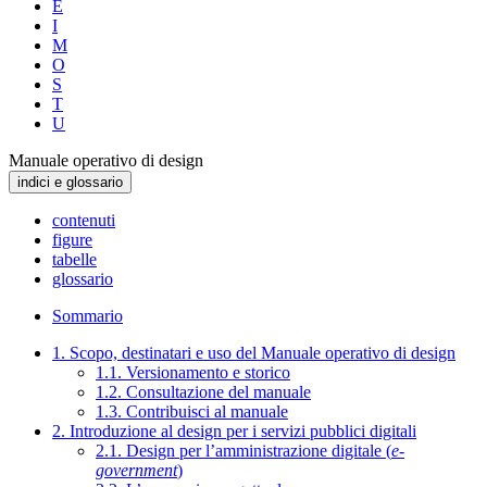
E
I
M
O
S
T
U
Manuale operativo di design
indici e glossario
contenuti
figure
tabelle
glossario
Sommario
1. Scopo, destinatari e uso del Manuale operativo di design
1.1. Versionamento e storico
1.2. Consultazione del manuale
1.3. Contribuisci al manuale
2. Introduzione al design per i servizi pubblici digitali
2.1. Design per l’amministrazione digitale (
e-
government
)