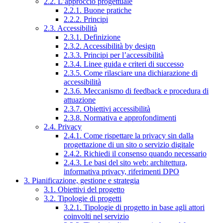
2.2. L’approccio progettuale
2.2.1. Buone pratiche
2.2.2. Principi
2.3. Accessibilità
2.3.1. Definizione
2.3.2. Accessibilità by design
2.3.3. Principi per l’accessibilità
2.3.4. Linee guida e criteri di successo
2.3.5. Come rilasciare una dichiarazione di
accessibilità
2.3.6. Meccanismo di feedback e procedura di
attuazione
2.3.7. Obiettivi accessibilità
2.3.8. Normativa e approfondimenti
2.4. Privacy
2.4.1. Come rispettare la privacy sin dalla
progettazione di un sito o servizio digitale
2.4.2. Richiedi il consenso quando necessario
2.4.3. Le basi del sito web: architettura,
informativa privacy, riferimenti DPO
3. Pianificazione, gestione e strategia
3.1. Obiettivi del progetto
3.2. Tipologie di progetti
3.2.1. Tipologie di progetto in base agli attori
coinvolti nel servizio