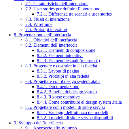
7.1. Caratteristiche dell’interazione
7.2. User stories per definire l’interazione
7.2.1. Differenza tra scenari e user stories
7.3. Flussi di interazione
7.4. Wireframe
7.5. Prototipi interattivi
8. Progettazione dell’interfaccia
8.1. Obiettivi dell’interfaccia
8.2. Elementi dell’interfaccia
8.2.1. Elementi di composizione
8.2.2. Elementi interattivi
8.2.3. Elementi testuali (microtesti)
8.3. Progettare e costruire in alta fedeltà
8.3.1. Layout di pagina
8.3.2. Prototipi in alta fedeltà
8.4. Progettare con il design system .italia
8.4.1. Documentazione
8.4.2. Benefici del design system
8.4.3. Risorse operative
8.4.4. Come contribuire al design system .italia
8.5. Progettare con i modelli di sito e servizi
8.5.1. Vantaggi dell’utilizzo dei modelli
8.5.2. I modelli di sito e servizi disponibili
9. Sviluppo dell’interfaccia
9.1. Approccio allo sviluppo