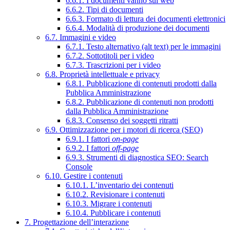
6.6.1. I documenti vanno sul web
6.6.2. Tipi di documenti
6.6.3. Formato di lettura dei documenti elettronici
6.6.4. Modalità di produzione dei documenti
6.7. Immagini e video
6.7.1. Testo alternativo (alt text) per le immagini
6.7.2. Sottotitoli per i video
6.7.3. Trascrizioni per i video
6.8. Proprietà intellettuale e privacy
6.8.1. Pubblicazione di contenuti prodotti dalla
Pubblica Amministrazione
6.8.2. Pubblicazione di contenuti non prodotti
dalla Pubblica Amministrazione
6.8.3. Consenso dei soggetti ritratti
6.9. Ottimizzazione per i motori di ricerca (SEO)
6.9.1. I fattori
on-page
6.9.2. I fattori
off-page
6.9.3. Strumenti di diagnostica SEO: Search
Console
6.10. Gestire i contenuti
6.10.1. L’inventario dei contenuti
6.10.2. Revisionare i contenuti
6.10.3. Migrare i contenuti
6.10.4. Pubblicare i contenuti
7. Progettazione dell’interazione