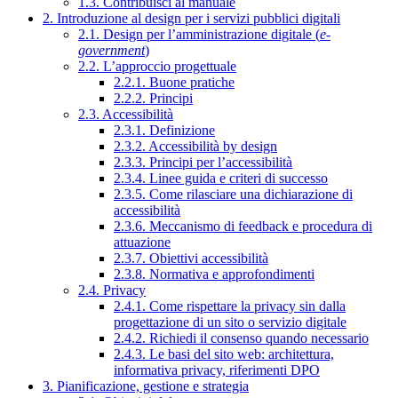
1.3. Contribuisci al manuale
2. Introduzione al design per i servizi pubblici digitali
2.1. Design per l’amministrazione digitale (
e-
government
)
2.2. L’approccio progettuale
2.2.1. Buone pratiche
2.2.2. Principi
2.3. Accessibilità
2.3.1. Definizione
2.3.2. Accessibilità by design
2.3.3. Principi per l’accessibilità
2.3.4. Linee guida e criteri di successo
2.3.5. Come rilasciare una dichiarazione di
accessibilità
2.3.6. Meccanismo di feedback e procedura di
attuazione
2.3.7. Obiettivi accessibilità
2.3.8. Normativa e approfondimenti
2.4. Privacy
2.4.1. Come rispettare la privacy sin dalla
progettazione di un sito o servizio digitale
2.4.2. Richiedi il consenso quando necessario
2.4.3. Le basi del sito web: architettura,
informativa privacy, riferimenti DPO
3. Pianificazione, gestione e strategia