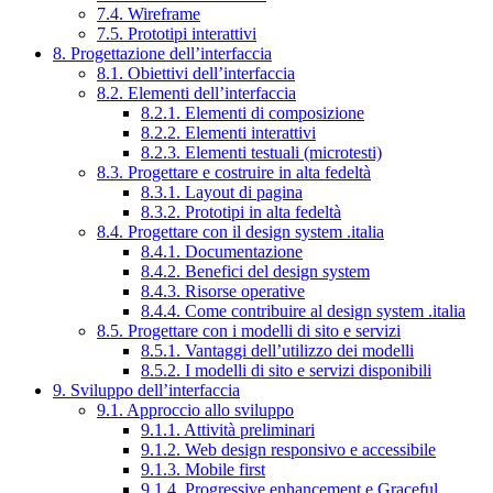
7.4. Wireframe
7.5. Prototipi interattivi
8. Progettazione dell’interfaccia
8.1. Obiettivi dell’interfaccia
8.2. Elementi dell’interfaccia
8.2.1. Elementi di composizione
8.2.2. Elementi interattivi
8.2.3. Elementi testuali (microtesti)
8.3. Progettare e costruire in alta fedeltà
8.3.1. Layout di pagina
8.3.2. Prototipi in alta fedeltà
8.4. Progettare con il design system .italia
8.4.1. Documentazione
8.4.2. Benefici del design system
8.4.3. Risorse operative
8.4.4. Come contribuire al design system .italia
8.5. Progettare con i modelli di sito e servizi
8.5.1. Vantaggi dell’utilizzo dei modelli
8.5.2. I modelli di sito e servizi disponibili
9. Sviluppo dell’interfaccia
9.1. Approccio allo sviluppo
9.1.1. Attività preliminari
9.1.2. Web design responsivo e accessibile
9.1.3. Mobile first
9.1.4. Progressive enhancement e Graceful