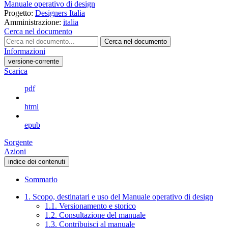
Manuale operativo di design
Progetto:
Designers Italia
Amministrazione:
italia
Cerca nel documento
Cerca nel documento
Informazioni
versione-corrente
Scarica
pdf
html
epub
Sorgente
Azioni
indice dei contenuti
Sommario
1. Scopo, destinatari e uso del Manuale operativo di design
1.1. Versionamento e storico
1.2. Consultazione del manuale
1.3. Contribuisci al manuale