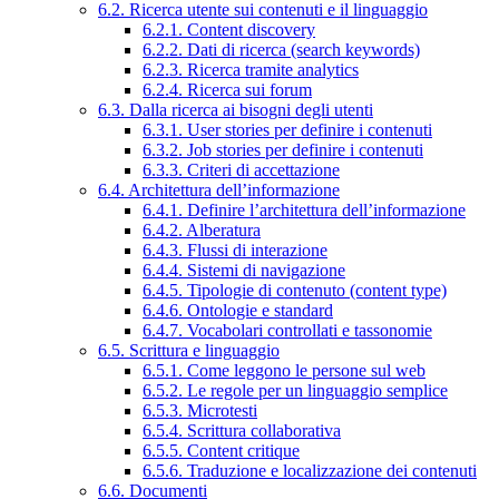
6.2. Ricerca utente sui contenuti e il linguaggio
6.2.1. Content discovery
6.2.2. Dati di ricerca (search keywords)
6.2.3. Ricerca tramite analytics
6.2.4. Ricerca sui forum
6.3. Dalla ricerca ai bisogni degli utenti
6.3.1. User stories per definire i contenuti
6.3.2. Job stories per definire i contenuti
6.3.3. Criteri di accettazione
6.4. Architettura dell’informazione
6.4.1. Definire l’architettura dell’informazione
6.4.2. Alberatura
6.4.3. Flussi di interazione
6.4.4. Sistemi di navigazione
6.4.5. Tipologie di contenuto (content type)
6.4.6. Ontologie e standard
6.4.7. Vocabolari controllati e tassonomie
6.5. Scrittura e linguaggio
6.5.1. Come leggono le persone sul web
6.5.2. Le regole per un linguaggio semplice
6.5.3. Microtesti
6.5.4. Scrittura collaborativa
6.5.5. Content critique
6.5.6. Traduzione e localizzazione dei contenuti
6.6. Documenti