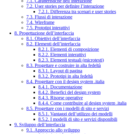
7.1. Caratteristiche dell’interazione
7.2. User stories per definire l’interazione
7.2.1. Differenza tra scenari e user stories
7.3. Flussi di interazione
7.4. Wireframe
7.5. Prototipi interattivi
8. Progettazione dell’interfaccia
8.1. Obiettivi dell’interfaccia
8.2. Elementi dell’interfaccia
8.2.1. Elementi di composizione
8.2.2. Elementi interattivi
8.2.3. Elementi testuali (microtesti)
8.3. Progettare e costruire in alta fedeltà
8.3.1. Layout di pagina
8.3.2. Prototipi in alta fedeltà
8.4. Progettare con il design system .italia
8.4.1. Documentazione
8.4.2. Benefici del design system
8.4.3. Risorse operative
8.4.4. Come contribuire al design system .italia
8.5. Progettare con i modelli di sito e servizi
8.5.1. Vantaggi dell’utilizzo dei modelli
8.5.2. I modelli di sito e servizi disponibili
9. Sviluppo dell’interfaccia
9.1. Approccio allo sviluppo