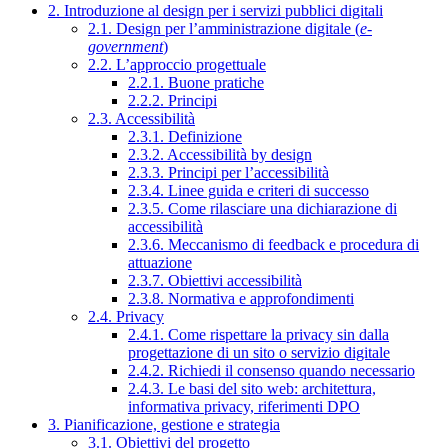
2. Introduzione al design per i servizi pubblici digitali
2.1. Design per l’amministrazione digitale (
e-
government
)
2.2. L’approccio progettuale
2.2.1. Buone pratiche
2.2.2. Principi
2.3. Accessibilità
2.3.1. Definizione
2.3.2. Accessibilità by design
2.3.3. Principi per l’accessibilità
2.3.4. Linee guida e criteri di successo
2.3.5. Come rilasciare una dichiarazione di
accessibilità
2.3.6. Meccanismo di feedback e procedura di
attuazione
2.3.7. Obiettivi accessibilità
2.3.8. Normativa e approfondimenti
2.4. Privacy
2.4.1. Come rispettare la privacy sin dalla
progettazione di un sito o servizio digitale
2.4.2. Richiedi il consenso quando necessario
2.4.3. Le basi del sito web: architettura,
informativa privacy, riferimenti DPO
3. Pianificazione, gestione e strategia
3.1. Obiettivi del progetto