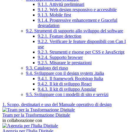
9.1.1. Attività preliminari
9.1.2. Web design responsivo e accessibile
9.1.3. Mobile first
9.1.4. Progressive enhancement e Graceful
degradation
9.2. Strumenti di supporto allo sviluppo del software
9.2.1. Feature detection
9.2.2. Verificare le feature disponibili con Can I
use
9.2.3. Strumenti e risorse per CSS e JavaScript
9.2.4. Supporto browser
9.2.5. Misurare le prestazioni
9.3. Catalogo del riuso
9.4. Sviluppare con il design system .italia
9.4.1. Il framework Bootstrap Italia
9.4.2. Il kit di sviluppo React
9.4.3. Il kit di sviluppo Angular
9.5. Sviluppare con i modelli di sito e servizi
1. Scopo, destinatari e uso del Manuale operativo di design
Team per la Trasformazione Digitale
in collaborazione con
Agenzia per l'Italia Digitale