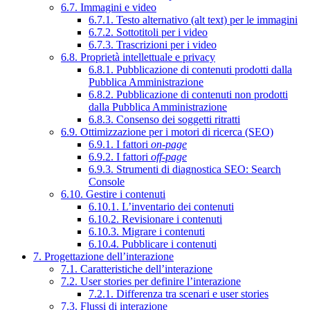
6.7. Immagini e video
6.7.1. Testo alternativo (alt text) per le immagini
6.7.2. Sottotitoli per i video
6.7.3. Trascrizioni per i video
6.8. Proprietà intellettuale e privacy
6.8.1. Pubblicazione di contenuti prodotti dalla
Pubblica Amministrazione
6.8.2. Pubblicazione di contenuti non prodotti
dalla Pubblica Amministrazione
6.8.3. Consenso dei soggetti ritratti
6.9. Ottimizzazione per i motori di ricerca (SEO)
6.9.1. I fattori
on-page
6.9.2. I fattori
off-page
6.9.3. Strumenti di diagnostica SEO: Search
Console
6.10. Gestire i contenuti
6.10.1. L’inventario dei contenuti
6.10.2. Revisionare i contenuti
6.10.3. Migrare i contenuti
6.10.4. Pubblicare i contenuti
7. Progettazione dell’interazione
7.1. Caratteristiche dell’interazione
7.2. User stories per definire l’interazione
7.2.1. Differenza tra scenari e user stories
7.3. Flussi di interazione