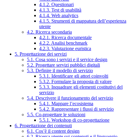
4.1.2. Questionari
4.1.3. Test di usabilità
4.1.4. Web analytics
4.1.5. Strumenti di mappatura dell’esperienza
utente
4.2. Ricerca secondaria
4.2.1. Ricerca documentale
4.2.2. Analisi benchmark
4.2.3. Valutazione euristica
5. Progettazione dei servizi
5.1. Cosa sono i servizi e il service design
5.2. Progettare servizi pubblici digitali
5.3. Definire il modello di servizio
5.3.1. Identificare gli attori coinvolti
5.3.2. Formulare la proposta di valore
5.3.3. Inquadrare gli elementi costitutivi del
servizio
5.4. Descrivere il funzionamento del servizio
5.4.1. Mappare l’ecosistema
5.4.2. Rappresentare i flussi di servizio
5.5. Co-progettare le soluzioni
5.5.1. Workshop di co-progettazione
6. Progettazione dei contenuti
6.1. Cos’è il content design
6.2. Ricerca utente sui contenuti e il linguaggio