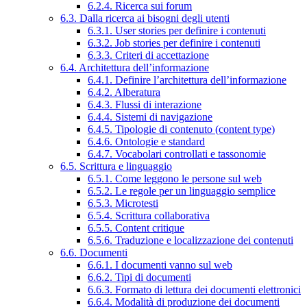
6.2.4. Ricerca sui forum
6.3. Dalla ricerca ai bisogni degli utenti
6.3.1. User stories per definire i contenuti
6.3.2. Job stories per definire i contenuti
6.3.3. Criteri di accettazione
6.4. Architettura dell’informazione
6.4.1. Definire l’architettura dell’informazione
6.4.2. Alberatura
6.4.3. Flussi di interazione
6.4.4. Sistemi di navigazione
6.4.5. Tipologie di contenuto (content type)
6.4.6. Ontologie e standard
6.4.7. Vocabolari controllati e tassonomie
6.5. Scrittura e linguaggio
6.5.1. Come leggono le persone sul web
6.5.2. Le regole per un linguaggio semplice
6.5.3. Microtesti
6.5.4. Scrittura collaborativa
6.5.5. Content critique
6.5.6. Traduzione e localizzazione dei contenuti
6.6. Documenti
6.6.1. I documenti vanno sul web
6.6.2. Tipi di documenti
6.6.3. Formato di lettura dei documenti elettronici
6.6.4. Modalità di produzione dei documenti