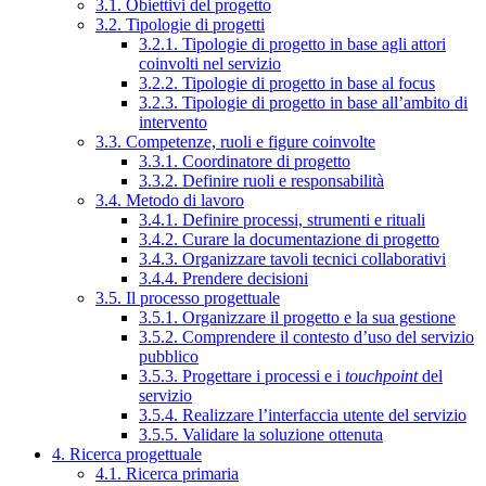
3.1. Obiettivi del progetto
3.2. Tipologie di progetti
3.2.1. Tipologie di progetto in base agli attori
coinvolti nel servizio
3.2.2. Tipologie di progetto in base al focus
3.2.3. Tipologie di progetto in base all’ambito di
intervento
3.3. Competenze, ruoli e figure coinvolte
3.3.1. Coordinatore di progetto
3.3.2. Definire ruoli e responsabilità
3.4. Metodo di lavoro
3.4.1. Definire processi, strumenti e rituali
3.4.2. Curare la documentazione di progetto
3.4.3. Organizzare tavoli tecnici collaborativi
3.4.4. Prendere decisioni
3.5. Il processo progettuale
3.5.1. Organizzare il progetto e la sua gestione
3.5.2. Comprendere il contesto d’uso del servizio
pubblico
3.5.3. Progettare i processi e i
touchpoint
del
servizio
3.5.4. Realizzare l’interfaccia utente del servizio
3.5.5. Validare la soluzione ottenuta
4. Ricerca progettuale
4.1. Ricerca primaria