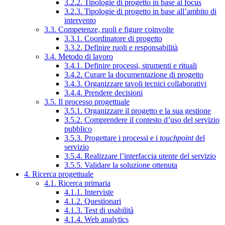
3.2.2. Tipologie di progetto in base al focus
3.2.3. Tipologie di progetto in base all’ambito di
intervento
3.3. Competenze, ruoli e figure coinvolte
3.3.1. Coordinatore di progetto
3.3.2. Definire ruoli e responsabilità
3.4. Metodo di lavoro
3.4.1. Definire processi, strumenti e rituali
3.4.2. Curare la documentazione di progetto
3.4.3. Organizzare tavoli tecnici collaborativi
3.4.4. Prendere decisioni
3.5. Il processo progettuale
3.5.1. Organizzare il progetto e la sua gestione
3.5.2. Comprendere il contesto d’uso del servizio
pubblico
3.5.3. Progettare i processi e i
touchpoint
del
servizio
3.5.4. Realizzare l’interfaccia utente del servizio
3.5.5. Validare la soluzione ottenuta
4. Ricerca progettuale
4.1. Ricerca primaria
4.1.1. Interviste
4.1.2. Questionari
4.1.3. Test di usabilità
4.1.4. Web analytics