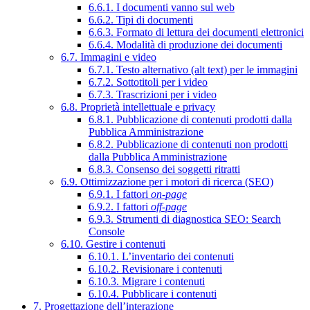
6.6.1. I documenti vanno sul web
6.6.2. Tipi di documenti
6.6.3. Formato di lettura dei documenti elettronici
6.6.4. Modalità di produzione dei documenti
6.7. Immagini e video
6.7.1. Testo alternativo (alt text) per le immagini
6.7.2. Sottotitoli per i video
6.7.3. Trascrizioni per i video
6.8. Proprietà intellettuale e privacy
6.8.1. Pubblicazione di contenuti prodotti dalla
Pubblica Amministrazione
6.8.2. Pubblicazione di contenuti non prodotti
dalla Pubblica Amministrazione
6.8.3. Consenso dei soggetti ritratti
6.9. Ottimizzazione per i motori di ricerca (SEO)
6.9.1. I fattori
on-page
6.9.2. I fattori
off-page
6.9.3. Strumenti di diagnostica SEO: Search
Console
6.10. Gestire i contenuti
6.10.1. L’inventario dei contenuti
6.10.2. Revisionare i contenuti
6.10.3. Migrare i contenuti
6.10.4. Pubblicare i contenuti
7. Progettazione dell’interazione