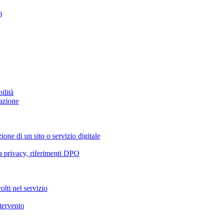
)
ilità
azione
ione di un sito o servizio digitale
va privacy, riferimenti DPO
olti nel servizio
ntervento