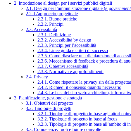
2. Introduzione al design per i servizi pubblici digitali
2.1. Design per l’amministrazione digitale (
e-government
2.2. L’approccio progettuale
2.2.1. Buone pratiche
2.2.2. Principi
2.3. Accessibilità
2.3.1. Definizione
2.3.2. Accessibilità by design
2.3.3. Principi per l’accessibilità
2.3.4. Linee guida e criteri di successo
2.3.5. Come rilasciare una dichiarazione di accessib
2.3.6. Meccanismo di feedback e procedura di attu
2.3.7. Obiettivi accessibilità
2.3.8. Normativa e approfondimenti
2.4. Privacy
2.4.1. Come rispettare la privacy sin dalla progettaz
2.4.2. Richiedi il consenso quando necessario
2.4.3. Le basi del sito web: architettura, informati
3. Pianificazione, gestione e strategia
3.1. Obiettivi del progetto
3.2. Tipologie di progetti
3.2.1. Tipologie di progetto in base agli attori coinv
3.2.2. Tipologie di progetto in base al focus
3.2.3. Tipologie di progetto in base all’ambito di i
3.3. Competenze, ruoli e figure coinvolte