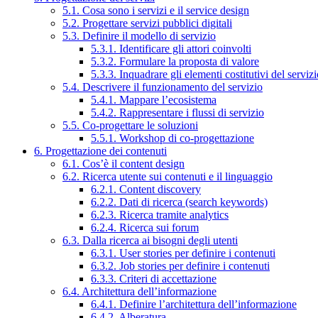
5.1. Cosa sono i servizi e il service design
5.2. Progettare servizi pubblici digitali
5.3. Definire il modello di servizio
5.3.1. Identificare gli attori coinvolti
5.3.2. Formulare la proposta di valore
5.3.3. Inquadrare gli elementi costitutivi del serviz
5.4. Descrivere il funzionamento del servizio
5.4.1. Mappare l’ecosistema
5.4.2. Rappresentare i flussi di servizio
5.5. Co-progettare le soluzioni
5.5.1. Workshop di co-progettazione
6. Progettazione dei contenuti
6.1. Cos’è il content design
6.2. Ricerca utente sui contenuti e il linguaggio
6.2.1. Content discovery
6.2.2. Dati di ricerca (search keywords)
6.2.3. Ricerca tramite analytics
6.2.4. Ricerca sui forum
6.3. Dalla ricerca ai bisogni degli utenti
6.3.1. User stories per definire i contenuti
6.3.2. Job stories per definire i contenuti
6.3.3. Criteri di accettazione
6.4. Architettura dell’informazione
6.4.1. Definire l’architettura dell’informazione
6.4.2. Alberatura