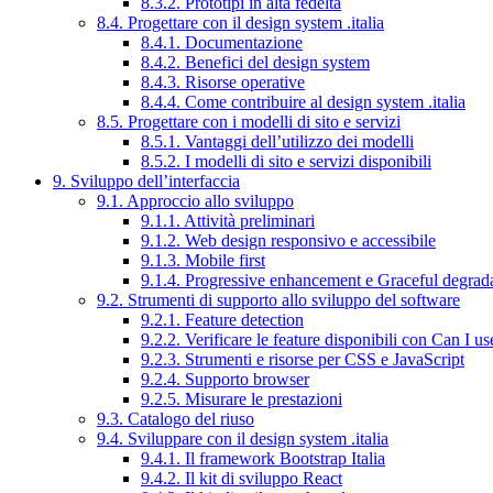
8.3.2. Prototipi in alta fedeltà
8.4. Progettare con il design system .italia
8.4.1. Documentazione
8.4.2. Benefici del design system
8.4.3. Risorse operative
8.4.4. Come contribuire al design system .italia
8.5. Progettare con i modelli di sito e servizi
8.5.1. Vantaggi dell’utilizzo dei modelli
8.5.2. I modelli di sito e servizi disponibili
9. Sviluppo dell’interfaccia
9.1. Approccio allo sviluppo
9.1.1. Attività preliminari
9.1.2. Web design responsivo e accessibile
9.1.3. Mobile first
9.1.4. Progressive enhancement e Graceful degrad
9.2. Strumenti di supporto allo sviluppo del software
9.2.1. Feature detection
9.2.2. Verificare le feature disponibili con Can I us
9.2.3. Strumenti e risorse per CSS e JavaScript
9.2.4. Supporto browser
9.2.5. Misurare le prestazioni
9.3. Catalogo del riuso
9.4. Sviluppare con il design system .italia
9.4.1. Il framework Bootstrap Italia
9.4.2. Il kit di sviluppo React