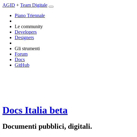
AGID
+
Team Digitale
Piano Triennale
Le community
Developers
Designers
Gli strumenti
Forum
Docs
GitHub
Docs Italia
beta
Documenti pubblici, digitali.