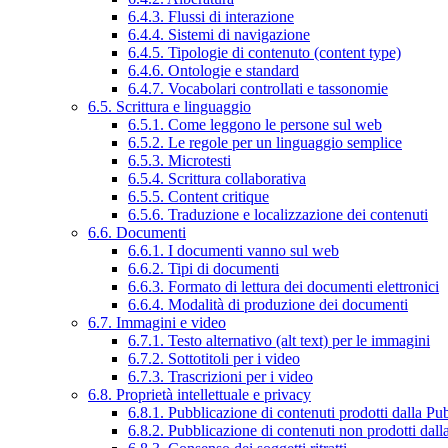
6.4.3. Flussi di interazione
6.4.4. Sistemi di navigazione
6.4.5. Tipologie di contenuto (content type)
6.4.6. Ontologie e standard
6.4.7. Vocabolari controllati e tassonomie
6.5. Scrittura e linguaggio
6.5.1. Come leggono le persone sul web
6.5.2. Le regole per un linguaggio semplice
6.5.3. Microtesti
6.5.4. Scrittura collaborativa
6.5.5. Content critique
6.5.6. Traduzione e localizzazione dei contenuti
6.6. Documenti
6.6.1. I documenti vanno sul web
6.6.2. Tipi di documenti
6.6.3. Formato di lettura dei documenti elettronici
6.6.4. Modalità di produzione dei documenti
6.7. Immagini e video
6.7.1. Testo alternativo (alt text) per le immagini
6.7.2. Sottotitoli per i video
6.7.3. Trascrizioni per i video
6.8. Proprietà intellettuale e privacy
6.8.1. Pubblicazione di contenuti prodotti dalla P
6.8.2. Pubblicazione di contenuti non prodotti dal