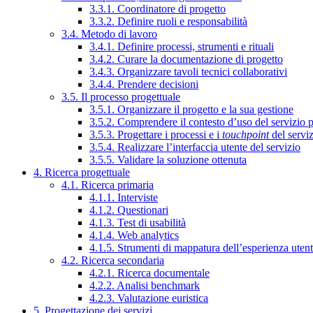
3.3.1. Coordinatore di progetto
3.3.2. Definire ruoli e responsabilità
3.4. Metodo di lavoro
3.4.1. Definire processi, strumenti e rituali
3.4.2. Curare la documentazione di progetto
3.4.3. Organizzare tavoli tecnici collaborativi
3.4.4. Prendere decisioni
3.5. Il processo progettuale
3.5.1. Organizzare il progetto e la sua gestione
3.5.2. Comprendere il contesto d’uso del servizio 
3.5.3. Progettare i processi e i
touchpoint
del servi
3.5.4. Realizzare l’interfaccia utente del servizio
3.5.5. Validare la soluzione ottenuta
4. Ricerca progettuale
4.1. Ricerca primaria
4.1.1. Interviste
4.1.2. Questionari
4.1.3. Test di usabilità
4.1.4. Web analytics
4.1.5. Strumenti di mappatura dell’esperienza uten
4.2. Ricerca secondaria
4.2.1. Ricerca documentale
4.2.2. Analisi benchmark
4.2.3. Valutazione euristica
5. Progettazione dei servizi