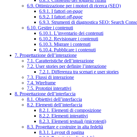
6.8.3. Consenso dei soggetti ritratti
6.9. Ottimizzazione per i motori di ricerca (SEO)
6.9.1. I fattori
on-page
6.9.2. I fattori
off-page
6.9.3. Strumenti di diagnostica SEO: Search Cons
6.10. Gestire i contenuti
6.10.1. L’inventario dei contenuti
6.10.2. Revisionare i contenuti
6.10.3. Migrare i contenuti
6.10.4. Pubblicare i contenuti
7. Progettazione dell’interazione
7.1. Caratteristiche dell’interazione
7.2. User stories per definire l’interazione
7.2.1. Differenza tra scenari e user stories
7.3. Flussi di interazione
7.4. Wireframe
7.5. Prototipi interattivi
8. Progettazione dell’interfaccia
8.1. Obiettivi dell’interfaccia
8.2. Elementi dell’interfaccia
8.2.1. Elementi di composizione
8.2.2. Elementi interattivi
8.2.3. Elementi testuali (microtesti)
8.3. Progettare e costruire in alta fedeltà
8.3.1. Layout di pagina