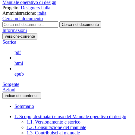
Manuale operativo di design
Progetto:
Designers Italia
Amministrazione:
italia
Cerca nel documento
Cerca nel documento
Informazioni
versione-corrente
Scarica
pdf
html
epub
Sorgente
Azioni
indice dei contenuti
Sommario
1. Scopo, destinatari e uso del Manuale operativo di design
1.1. Versionamento e storico
1.2. Consultazione del manuale
1.3. Contribuisci al manuale