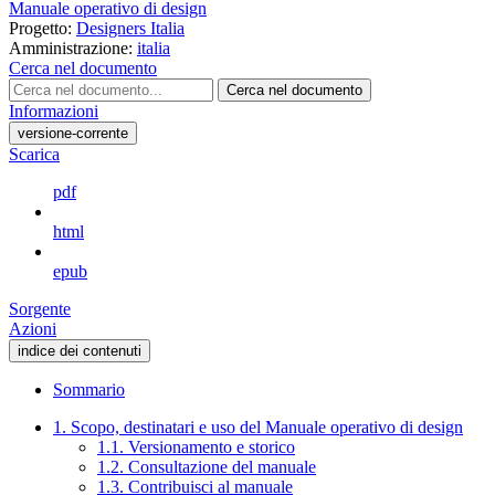
Manuale operativo di design
Progetto:
Designers Italia
Amministrazione:
italia
Cerca nel documento
Cerca nel documento
Informazioni
versione-corrente
Scarica
pdf
html
epub
Sorgente
Azioni
indice dei contenuti
Sommario
1. Scopo, destinatari e uso del Manuale operativo di design
1.1. Versionamento e storico
1.2. Consultazione del manuale
1.3. Contribuisci al manuale