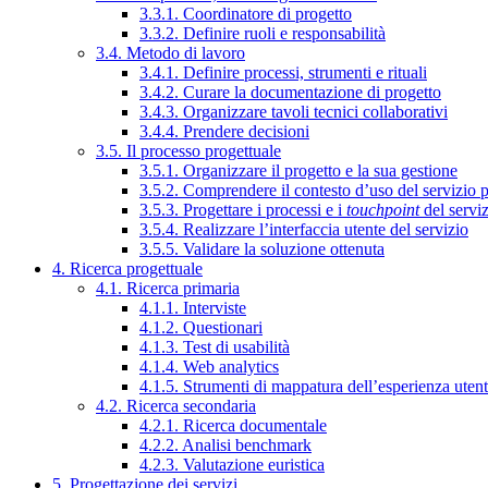
3.3.1. Coordinatore di progetto
3.3.2. Definire ruoli e responsabilità
3.4. Metodo di lavoro
3.4.1. Definire processi, strumenti e rituali
3.4.2. Curare la documentazione di progetto
3.4.3. Organizzare tavoli tecnici collaborativi
3.4.4. Prendere decisioni
3.5. Il processo progettuale
3.5.1. Organizzare il progetto e la sua gestione
3.5.2. Comprendere il contesto d’uso del servizio 
3.5.3. Progettare i processi e i
touchpoint
del servi
3.5.4. Realizzare l’interfaccia utente del servizio
3.5.5. Validare la soluzione ottenuta
4. Ricerca progettuale
4.1. Ricerca primaria
4.1.1. Interviste
4.1.2. Questionari
4.1.3. Test di usabilità
4.1.4. Web analytics
4.1.5. Strumenti di mappatura dell’esperienza uten
4.2. Ricerca secondaria
4.2.1. Ricerca documentale
4.2.2. Analisi benchmark
4.2.3. Valutazione euristica
5. Progettazione dei servizi