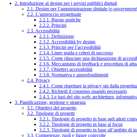
2. Introduzione al design per i servizi pubblici digitali
2.1. Design per l’amministrazione digitale (
e-government
2.2. L’approccio progettuale
2.2.1. Buone pratiche
2.2.2. Principi
2.3. Accessibilità
2.3.1. Definizione
2.3.2. Accessibilità by design
2.3.3. Principi per l’accessibilità
2.3.4. Linee guida e criteri di successo
2.3.5. Come rilasciare una dichiarazione di accessib
2.3.6. Meccanismo di feedback e procedura di attu
2.3.7. Obiettivi accessibilità
2.3.8. Normativa e approfondimenti
2.4. Privacy
2.4.1. Come rispettare la privacy sin dalla progettaz
2.4.2. Richiedi il consenso quando necessario
2.4.3. Le basi del sito web: architettura, informati
3. Pianificazione, gestione e strategia
3.1. Obiettivi del progetto
3.2. Tipologie di progetti
3.2.1. Tipologie di progetto in base agli attori coinv
3.2.2. Tipologie di progetto in base al focus
3.2.3. Tipologie di progetto in base all’ambito di i
3.3. Competenze, ruoli e figure coinvolte