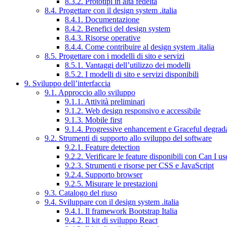
8.3.2. Prototipi in alta fedeltà
8.4. Progettare con il design system .italia
8.4.1. Documentazione
8.4.2. Benefici del design system
8.4.3. Risorse operative
8.4.4. Come contribuire al design system .italia
8.5. Progettare con i modelli di sito e servizi
8.5.1. Vantaggi dell’utilizzo dei modelli
8.5.2. I modelli di sito e servizi disponibili
9. Sviluppo dell’interfaccia
9.1. Approccio allo sviluppo
9.1.1. Attività preliminari
9.1.2. Web design responsivo e accessibile
9.1.3. Mobile first
9.1.4. Progressive enhancement e Graceful degrad
9.2. Strumenti di supporto allo sviluppo del software
9.2.1. Feature detection
9.2.2. Verificare le feature disponibili con Can I us
9.2.3. Strumenti e risorse per CSS e JavaScript
9.2.4. Supporto browser
9.2.5. Misurare le prestazioni
9.3. Catalogo del riuso
9.4. Sviluppare con il design system .italia
9.4.1. Il framework Bootstrap Italia
9.4.2. Il kit di sviluppo React