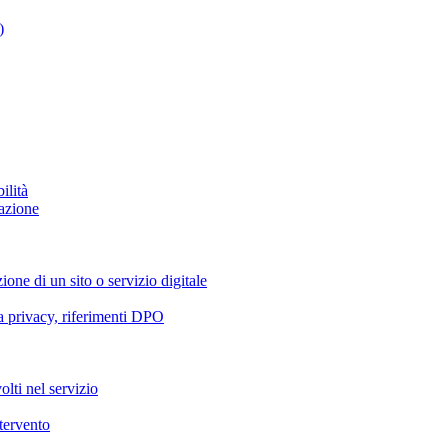
)
ilità
azione
ione di un sito o servizio digitale
va privacy, riferimenti DPO
olti nel servizio
ntervento