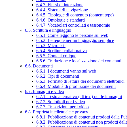
6.4.3. Flussi di interazione
6.4.4. Sistemi di navigazione
6.4.5. Tipologie di contenuto (content type)
6.4.6. Ontologie e standard
6.4.7. Vocabolari controllati e tassonomie
6.5. Scrittura e linguaggio
6.5.1. Come leggono le persone sul web
6.5.2. Le regole per un linguaggio semplice
6.5.3. Microtesti
6.5.4. Scrittura collaborativa
6.5.5. Content critique
6.5.6. Traduzione e localizzazione dei contenuti
6.6. Documenti
6.6.1. I documenti vanno sul web
6.6.2. Tipi di documenti
6.6.3. Formato di lettura dei documenti elettronici
6.6.4. Modalità di produzione dei documenti
6.7. Immagini e video
6.7.1. Testo alternativo (alt text) per le immagini
6.7.2. Sottotitoli per i video
6.7.3. Trascrizioni per i video
6.8. Proprietà intellettuale e privacy
6.8.1. Pubblicazione di contenuti prodotti dalla P
6.8.2. Pubblicazione di contenuti non prodotti dal