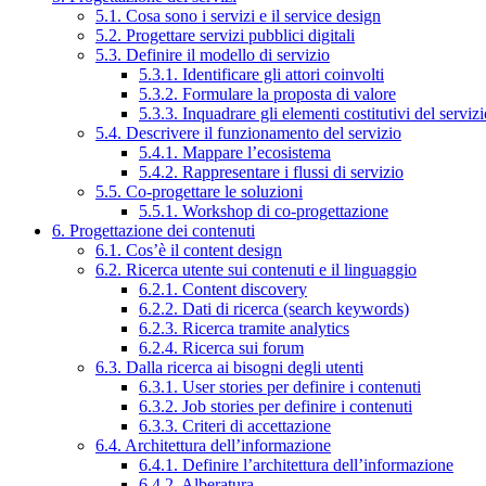
5.1. Cosa sono i servizi e il service design
5.2. Progettare servizi pubblici digitali
5.3. Definire il modello di servizio
5.3.1. Identificare gli attori coinvolti
5.3.2. Formulare la proposta di valore
5.3.3. Inquadrare gli elementi costitutivi del serviz
5.4. Descrivere il funzionamento del servizio
5.4.1. Mappare l’ecosistema
5.4.2. Rappresentare i flussi di servizio
5.5. Co-progettare le soluzioni
5.5.1. Workshop di co-progettazione
6. Progettazione dei contenuti
6.1. Cos’è il content design
6.2. Ricerca utente sui contenuti e il linguaggio
6.2.1. Content discovery
6.2.2. Dati di ricerca (search keywords)
6.2.3. Ricerca tramite analytics
6.2.4. Ricerca sui forum
6.3. Dalla ricerca ai bisogni degli utenti
6.3.1. User stories per definire i contenuti
6.3.2. Job stories per definire i contenuti
6.3.3. Criteri di accettazione
6.4. Architettura dell’informazione
6.4.1. Definire l’architettura dell’informazione
6.4.2. Alberatura