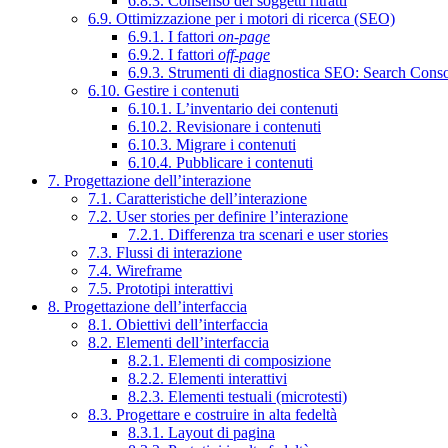
6.8.3. Consenso dei soggetti ritratti
6.9. Ottimizzazione per i motori di ricerca (SEO)
6.9.1. I fattori
on-page
6.9.2. I fattori
off-page
6.9.3. Strumenti di diagnostica SEO: Search Cons
6.10. Gestire i contenuti
6.10.1. L’inventario dei contenuti
6.10.2. Revisionare i contenuti
6.10.3. Migrare i contenuti
6.10.4. Pubblicare i contenuti
7. Progettazione dell’interazione
7.1. Caratteristiche dell’interazione
7.2. User stories per definire l’interazione
7.2.1. Differenza tra scenari e user stories
7.3. Flussi di interazione
7.4. Wireframe
7.5. Prototipi interattivi
8. Progettazione dell’interfaccia
8.1. Obiettivi dell’interfaccia
8.2. Elementi dell’interfaccia
8.2.1. Elementi di composizione
8.2.2. Elementi interattivi
8.2.3. Elementi testuali (microtesti)
8.3. Progettare e costruire in alta fedeltà
8.3.1. Layout di pagina