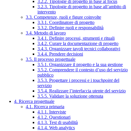
3.2.2. Tipologie di progetto in base al focus
3.2.3. Tipologie di progetto in base all’ambito di
intervento
3.3. Competenze, ruoli e figure coinvolte
3.3.1. Coordinatore di progetto
3.3.2. Definire ruoli e responsabilità
3.4. Metodo di lavoro
3.4.1. Definire processi, strumenti e rituali
3.4.2. Curare la documentazione di progetto
3.4.3. Organizzare tavoli tecnici collaborativi
3.4.4. Prendere decisioni
3.5. Il processo progettuale
3.5.1. Organizzare il progetto e la sua gestione
3.5.2. Comprendere il contesto d’uso del servizio
pubblico
3.5.3. Progettare i processi e i
touchpoint
del
servizio
3.5.4. Realizzare l’interfaccia utente del servizio
3.5.5. Validare la soluzione ottenuta
4. Ricerca progettuale
4.1. Ricerca primaria
4.1.1. Interviste
4.1.2. Questionari
4.1.3. Test di usabilità
4.1.4. Web analytics