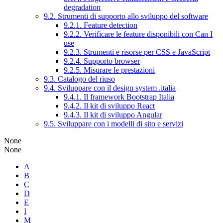
degradation
9.2. Strumenti di supporto allo sviluppo del software
9.2.1. Feature detection
9.2.2. Verificare le feature disponibili con Can I
use
9.2.3. Strumenti e risorse per CSS e JavaScript
9.2.4. Supporto browser
9.2.5. Misurare le prestazioni
9.3. Catalogo del riuso
9.4. Sviluppare con il design system .italia
9.4.1. Il framework Bootstrap Italia
9.4.2. Il kit di sviluppo React
9.4.3. Il kit di sviluppo Angular
9.5. Sviluppare con i modelli di sito e servizi
None
None
A
B
C
D
E
I
M