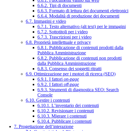
6.6.1. I documenti vanno sul web
6.6.2. Tipi di documenti
6.6.3. Formato di lettura dei documenti elettronici
6.6.4. Modalità di produzione dei documenti
6.7. Immagini e video
6.7.1. Testo alternativo (alt text) per le immagini
6.7.2. Sottotitoli per i video
6.7.3. Trascrizioni per i video
6.8. Proprietà intellettuale e privacy
6.8.1. Pubblicazione di contenuti prodotti dalla
Pubblica Amministrazione
6.8.2. Pubblicazione di contenuti non prodotti
dalla Pubblica Amministrazione
6.8.3. Consenso dei soggetti ritratti
6.9. Ottimizzazione per i motori di ricerca (SEO)
6.9.1. I fattori
on-page
6.9.2. I fattori
off-page
6.9.3. Strumenti di diagnostica SEO: Search
Console
6.10. Gestire i contenuti
6.10.1. L’inventario dei contenuti
6.10.2. Revisionare i contenuti
6.10.3. Migrare i contenuti
6.10.4. Pubblicare i contenuti
7. Progettazione dell’interazione