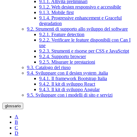
9.1.1. Attività preliminari
9.1.2. Web design responsivo e accessibile
9.1.3. Mobile first
9.1.4. Progressive enhancement e Graceful
degradation
9.2. Strumenti di supporto allo sviluppo del software
9.2.1. Feature detection
9.2.2. Verificare le feature disponibili con Can I
use
9.2.3. Strumenti e risorse per CSS e JavaScript
9.2.4. Supporto browser
9.2.5. Misurare le prestazioni
9.3. Catalogo del riuso
9.4. Sviluppare con il design system .italia
9.4.1. Il framework Bootstrap Italia
9.4.2. Il kit di sviluppo React
9.4.3. Il kit di sviluppo Angular
9.5. Sviluppare con i modelli di sito e servizi
glossario
A
B
C
D