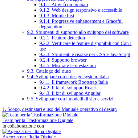
9.1.1. Attività preliminari
9.1.2. Web design responsivo e accessibile
9.1.3. Mobile first
9.1.4. Progressive enhancement e Graceful
degradation
9.2. Strumenti di supporto allo sviluppo del software
9.2.1. Feature detection
9.2.2. Verificare le feature disponibili con Can I
use
9.2.3. Strumenti e risorse per CSS e JavaScript
9.2.4. Supporto browser
9.2.5. Misurare le prestazioni
9.3. Catalogo del riuso
9.4. Sviluppare con il design system .italia
9.4.1. Il framework Bootstrap Italia
9.4.2. Il kit di sviluppo React
9.4.3. Il kit di sviluppo Angular
9.5. Sviluppare con i modelli di sito e servizi
1. Scopo, destinatari e uso del Manuale operativo di design
Team per la Trasformazione Digitale
in collaborazione con
Agenzia per l'Italia Digitale