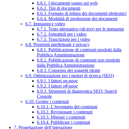
6.6.1. I documenti vanno sul web
6.6.2. Tipi di documenti
6.6.3. Formato di lettura dei documenti elettronici
6.6.4. Modalità di produzione dei documenti
6.7. Immagini e video
6.7.1. Testo alternativo (alt text) per le immagini
6.7.2. Sottotitoli per i video
6.7.3. Trascrizioni per i video
6.8. Proprietà intellettuale e privacy
6.8.1. Pubblicazione di contenuti prodotti dalla
Pubblica Amministrazione
6.8.2. Pubblicazione di contenuti non prodotti
dalla Pubblica Amministrazione
6.8.3. Consenso dei soggetti ritratti
6.9. Ottimizzazione per i motori di ricerca (SEO)
6.9.1. I fattori
on-page
6.9.2. I fattori
off-page
6.9.3. Strumenti di diagnostica SEO: Search
Console
6.10. Gestire i contenuti
6.10.1. L’inventario dei contenuti
6.10.2. Revisionare i contenuti
6.10.3. Migrare i contenuti
6.10.4. Pubblicare i contenuti
7. Progettazione dell’interazione