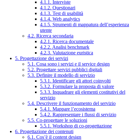
4.1.1. Interviste
4.1.2. Questionari
4.1.3. Test di usabilità
4.1.4. Web analytics
4.1.5. Strumenti di mappatura dell’esperienza
utente
4.2. Ricerca secondaria
4.2.1. Ricerca documentale
4.2.2. Analisi benchmark
4.2.3. Valutazione euristica
5. Progettazione dei servizi
5.1. Cosa sono i servizi e il service design
5.2. Progettare servizi pubblici digitali
5.3. Definire il modello di servizio
5.3.1. Identificare gli attori coinvolti
5.3.2. Formulare la proposta di valore
5.3.3. Inquadrare gli elementi costitutivi del
servizio
5.4. Descrivere il funzionamento del servizio
5.4.1. Mappare l’ecosistema
5.4.2. Rappresentare i flussi di servizio
5.5. Co-progettare le soluzioni
5.5.1. Workshop di co-progettazione
6. Progettazione dei contenuti
6.1. Cos’è il content design