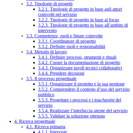
3.2. Tipologie di progetti
3.2.1. Tipologie di progetto in base agli attori
coinvolti nel servizio
3.2.2. Tipologie di progetto in base al focus
3.2.3. Tipologie di progetto in base all’ambito di
intervento
3.3. Competenze, ruoli e figure coinvolte
3.3.1. Coordinatore di progetto
3.3.2. Definire ruoli e responsabilità
3.4. Metodo di lavoro
3.4.1. Definire processi, strumenti e rituali
3.4.2. Curare la documentazione di progetto
3.4.3. Organizzare tavoli tecnici collaborativi
3.4.4. Prendere decisioni
3.5. Il processo progettuale
3.5.1. Organizzare il progetto e la sua gestione
3.5.2. Comprendere il contesto d’uso del servizio
pubblico
3.5.3. Progettare i processi e i
touchpoint
del
servizio
3.5.4. Realizzare l’interfaccia utente del servizio
3.5.5. Validare la soluzione ottenuta
4. Ricerca progettuale
4.1. Ricerca primaria
4.1.1. Interviste