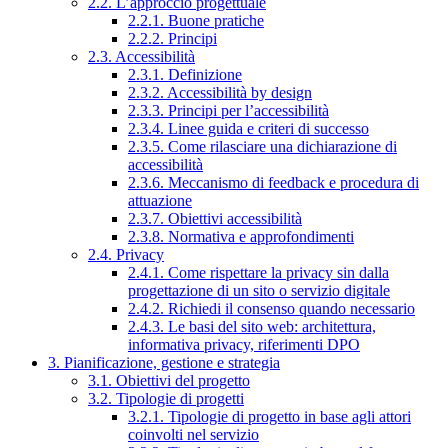
2.2. L’approccio progettuale
2.2.1. Buone pratiche
2.2.2. Principi
2.3. Accessibilità
2.3.1. Definizione
2.3.2. Accessibilità by design
2.3.3. Principi per l’accessibilità
2.3.4. Linee guida e criteri di successo
2.3.5. Come rilasciare una dichiarazione di
accessibilità
2.3.6. Meccanismo di feedback e procedura di
attuazione
2.3.7. Obiettivi accessibilità
2.3.8. Normativa e approfondimenti
2.4. Privacy
2.4.1. Come rispettare la privacy sin dalla
progettazione di un sito o servizio digitale
2.4.2. Richiedi il consenso quando necessario
2.4.3. Le basi del sito web: architettura,
informativa privacy, riferimenti DPO
3. Pianificazione, gestione e strategia
3.1. Obiettivi del progetto
3.2. Tipologie di progetti
3.2.1. Tipologie di progetto in base agli attori
coinvolti nel servizio