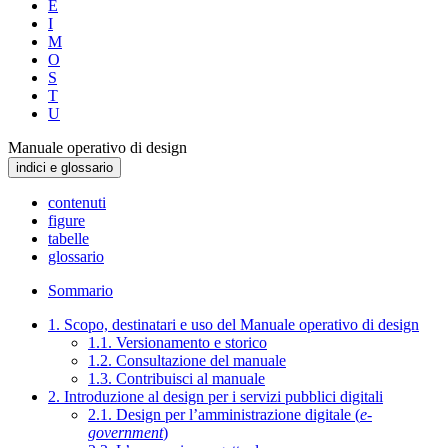
E
I
M
O
S
T
U
Manuale operativo di design
indici e glossario
contenuti
figure
tabelle
glossario
Sommario
1. Scopo, destinatari e uso del Manuale operativo di design
1.1. Versionamento e storico
1.2. Consultazione del manuale
1.3. Contribuisci al manuale
2. Introduzione al design per i servizi pubblici digitali
2.1. Design per l’amministrazione digitale (
e-
government
)