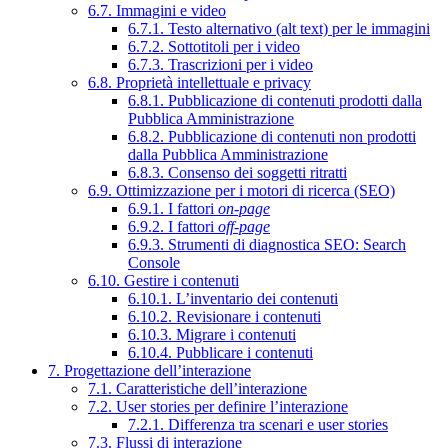
6.7. Immagini e video
6.7.1. Testo alternativo (alt text) per le immagini
6.7.2. Sottotitoli per i video
6.7.3. Trascrizioni per i video
6.8. Proprietà intellettuale e privacy
6.8.1. Pubblicazione di contenuti prodotti dalla
Pubblica Amministrazione
6.8.2. Pubblicazione di contenuti non prodotti
dalla Pubblica Amministrazione
6.8.3. Consenso dei soggetti ritratti
6.9. Ottimizzazione per i motori di ricerca (SEO)
6.9.1. I fattori
on-page
6.9.2. I fattori
off-page
6.9.3. Strumenti di diagnostica SEO: Search
Console
6.10. Gestire i contenuti
6.10.1. L’inventario dei contenuti
6.10.2. Revisionare i contenuti
6.10.3. Migrare i contenuti
6.10.4. Pubblicare i contenuti
7. Progettazione dell’interazione
7.1. Caratteristiche dell’interazione
7.2. User stories per definire l’interazione
7.2.1. Differenza tra scenari e user stories
7.3. Flussi di interazione