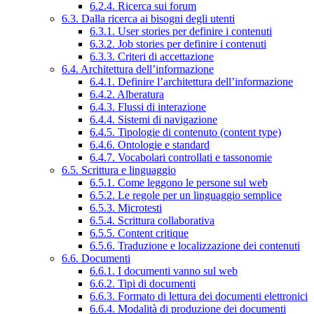
6.2.4. Ricerca sui forum
6.3. Dalla ricerca ai bisogni degli utenti
6.3.1. User stories per definire i contenuti
6.3.2. Job stories per definire i contenuti
6.3.3. Criteri di accettazione
6.4. Architettura dell’informazione
6.4.1. Definire l’architettura dell’informazione
6.4.2. Alberatura
6.4.3. Flussi di interazione
6.4.4. Sistemi di navigazione
6.4.5. Tipologie di contenuto (content type)
6.4.6. Ontologie e standard
6.4.7. Vocabolari controllati e tassonomie
6.5. Scrittura e linguaggio
6.5.1. Come leggono le persone sul web
6.5.2. Le regole per un linguaggio semplice
6.5.3. Microtesti
6.5.4. Scrittura collaborativa
6.5.5. Content critique
6.5.6. Traduzione e localizzazione dei contenuti
6.6. Documenti
6.6.1. I documenti vanno sul web
6.6.2. Tipi di documenti
6.6.3. Formato di lettura dei documenti elettronici
6.6.4. Modalità di produzione dei documenti