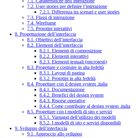
7.1. Caratteristiche dell’interazione
7.2. User stories per definire l’interazione
7.2.1. Differenza tra scenari e user stories
7.3. Flussi di interazione
7.4. Wireframe
7.5. Prototipi interattivi
8. Progettazione dell’interfaccia
8.1. Obiettivi dell’interfaccia
8.2. Elementi dell’interfaccia
8.2.1. Elementi di composizione
8.2.2. Elementi interattivi
8.2.3. Elementi testuali (microtesti)
8.3. Progettare e costruire in alta fedeltà
8.3.1. Layout di pagina
8.3.2. Prototipi in alta fedeltà
8.4. Progettare con il design system .italia
8.4.1. Documentazione
8.4.2. Benefici del design system
8.4.3. Risorse operative
8.4.4. Come contribuire al design system .italia
8.5. Progettare con i modelli di sito e servizi
8.5.1. Vantaggi dell’utilizzo dei modelli
8.5.2. I modelli di sito e servizi disponibili
9. Sviluppo dell’interfaccia
9.1. Approccio allo sviluppo