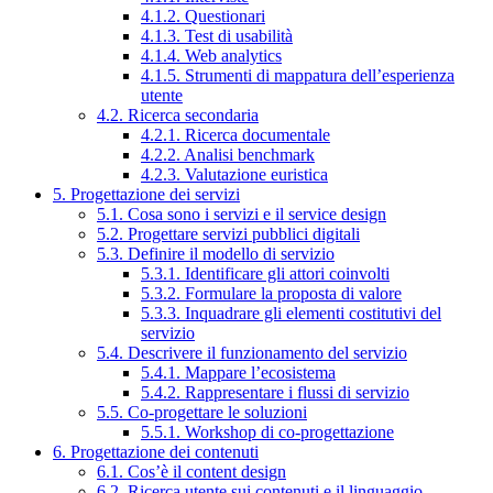
4.1.2. Questionari
4.1.3. Test di usabilità
4.1.4. Web analytics
4.1.5. Strumenti di mappatura dell’esperienza
utente
4.2. Ricerca secondaria
4.2.1. Ricerca documentale
4.2.2. Analisi benchmark
4.2.3. Valutazione euristica
5. Progettazione dei servizi
5.1. Cosa sono i servizi e il service design
5.2. Progettare servizi pubblici digitali
5.3. Definire il modello di servizio
5.3.1. Identificare gli attori coinvolti
5.3.2. Formulare la proposta di valore
5.3.3. Inquadrare gli elementi costitutivi del
servizio
5.4. Descrivere il funzionamento del servizio
5.4.1. Mappare l’ecosistema
5.4.2. Rappresentare i flussi di servizio
5.5. Co-progettare le soluzioni
5.5.1. Workshop di co-progettazione
6. Progettazione dei contenuti
6.1. Cos’è il content design
6.2. Ricerca utente sui contenuti e il linguaggio