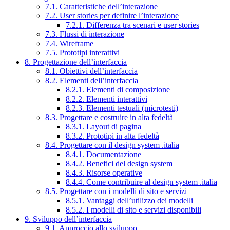
7.1. Caratteristiche dell’interazione
7.2. User stories per definire l’interazione
7.2.1. Differenza tra scenari e user stories
7.3. Flussi di interazione
7.4. Wireframe
7.5. Prototipi interattivi
8. Progettazione dell’interfaccia
8.1. Obiettivi dell’interfaccia
8.2. Elementi dell’interfaccia
8.2.1. Elementi di composizione
8.2.2. Elementi interattivi
8.2.3. Elementi testuali (microtesti)
8.3. Progettare e costruire in alta fedeltà
8.3.1. Layout di pagina
8.3.2. Prototipi in alta fedeltà
8.4. Progettare con il design system .italia
8.4.1. Documentazione
8.4.2. Benefici del design system
8.4.3. Risorse operative
8.4.4. Come contribuire al design system .italia
8.5. Progettare con i modelli di sito e servizi
8.5.1. Vantaggi dell’utilizzo dei modelli
8.5.2. I modelli di sito e servizi disponibili
9. Sviluppo dell’interfaccia
9.1. Approccio allo sviluppo