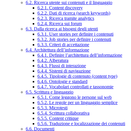
6.2. Ricerca utente sui contenuti e il linguaggio
6.2.1. Content discovery
6.2.2. Dati di ricerca (search keywords)
6.2.3. Ricerca tramite analytics
6.2.4. Ricerca sui forum
6.3. Dalla ricerca ai bisogni degli utenti
6.3.1. User stories per definire i contenuti
6.3.2. Job stories per definire i contenuti
6.3.3. Criteri di accettazione
6.4. Architettura dell’informazione
6.4.1. Definire l’architettura dell’informazione
6.4.2. Alberatura
6.4.3. Flussi di interazione
6.4.4. Sistemi di navigazione
6.4.5. Tipologie di contenuto (content type)
6.4.6. Ontologie e standard
6.4.7. Vocabolari controllati e tassonomie
6.5. Scrittura e linguaggio
6.5.1. Come leggono le persone sul web
6.5.2. Le regole per un linguaggio semplice
6.5.3. Microtesti
6.5.4. Scrittura collaborativa
6.5.5. Content critique
6.5.6. Traduzione e localizzazione dei contenuti
6.6. Documenti