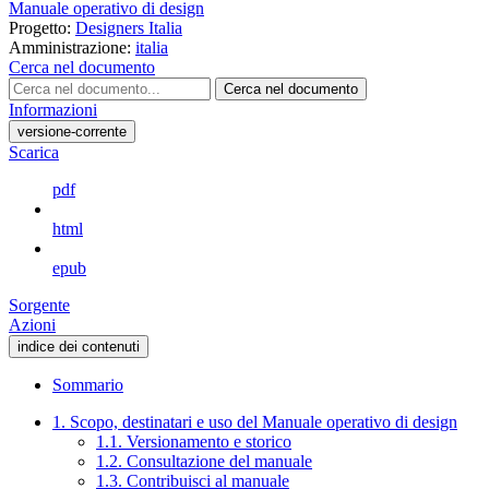
Manuale operativo di design
Progetto:
Designers Italia
Amministrazione:
italia
Cerca nel documento
Cerca nel documento
Informazioni
versione-corrente
Scarica
pdf
html
epub
Sorgente
Azioni
indice dei contenuti
Sommario
1. Scopo, destinatari e uso del Manuale operativo di design
1.1. Versionamento e storico
1.2. Consultazione del manuale
1.3. Contribuisci al manuale