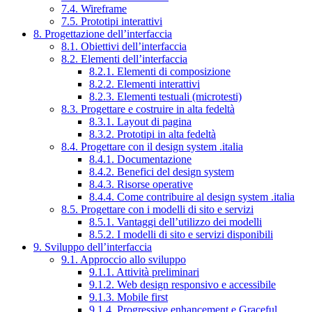
7.4. Wireframe
7.5. Prototipi interattivi
8. Progettazione dell’interfaccia
8.1. Obiettivi dell’interfaccia
8.2. Elementi dell’interfaccia
8.2.1. Elementi di composizione
8.2.2. Elementi interattivi
8.2.3. Elementi testuali (microtesti)
8.3. Progettare e costruire in alta fedeltà
8.3.1. Layout di pagina
8.3.2. Prototipi in alta fedeltà
8.4. Progettare con il design system .italia
8.4.1. Documentazione
8.4.2. Benefici del design system
8.4.3. Risorse operative
8.4.4. Come contribuire al design system .italia
8.5. Progettare con i modelli di sito e servizi
8.5.1. Vantaggi dell’utilizzo dei modelli
8.5.2. I modelli di sito e servizi disponibili
9. Sviluppo dell’interfaccia
9.1. Approccio allo sviluppo
9.1.1. Attività preliminari
9.1.2. Web design responsivo e accessibile
9.1.3. Mobile first
9.1.4. Progressive enhancement e Graceful