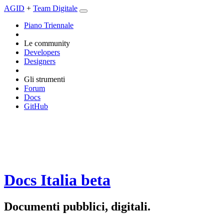
AGID
+
Team Digitale
Piano Triennale
Le community
Developers
Designers
Gli strumenti
Forum
Docs
GitHub
Docs Italia
beta
Documenti pubblici, digitali.