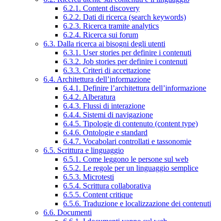
6.2.1. Content discovery
6.2.2. Dati di ricerca (search keywords)
6.2.3. Ricerca tramite analytics
6.2.4. Ricerca sui forum
6.3. Dalla ricerca ai bisogni degli utenti
6.3.1. User stories per definire i contenuti
6.3.2. Job stories per definire i contenuti
6.3.3. Criteri di accettazione
6.4. Architettura dell’informazione
6.4.1. Definire l’architettura dell’informazione
6.4.2. Alberatura
6.4.3. Flussi di interazione
6.4.4. Sistemi di navigazione
6.4.5. Tipologie di contenuto (content type)
6.4.6. Ontologie e standard
6.4.7. Vocabolari controllati e tassonomie
6.5. Scrittura e linguaggio
6.5.1. Come leggono le persone sul web
6.5.2. Le regole per un linguaggio semplice
6.5.3. Microtesti
6.5.4. Scrittura collaborativa
6.5.5. Content critique
6.5.6. Traduzione e localizzazione dei contenuti
6.6. Documenti