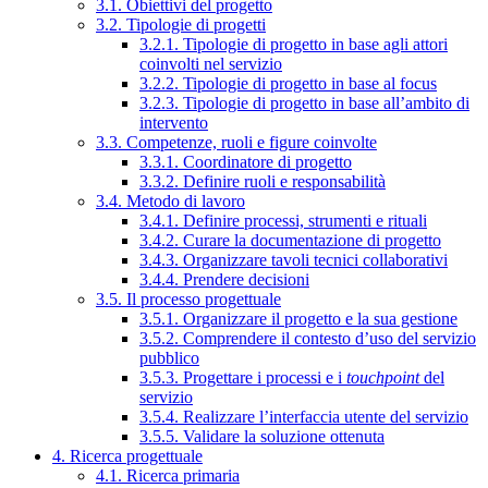
3.1. Obiettivi del progetto
3.2. Tipologie di progetti
3.2.1. Tipologie di progetto in base agli attori
coinvolti nel servizio
3.2.2. Tipologie di progetto in base al focus
3.2.3. Tipologie di progetto in base all’ambito di
intervento
3.3. Competenze, ruoli e figure coinvolte
3.3.1. Coordinatore di progetto
3.3.2. Definire ruoli e responsabilità
3.4. Metodo di lavoro
3.4.1. Definire processi, strumenti e rituali
3.4.2. Curare la documentazione di progetto
3.4.3. Organizzare tavoli tecnici collaborativi
3.4.4. Prendere decisioni
3.5. Il processo progettuale
3.5.1. Organizzare il progetto e la sua gestione
3.5.2. Comprendere il contesto d’uso del servizio
pubblico
3.5.3. Progettare i processi e i
touchpoint
del
servizio
3.5.4. Realizzare l’interfaccia utente del servizio
3.5.5. Validare la soluzione ottenuta
4. Ricerca progettuale
4.1. Ricerca primaria