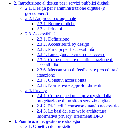
2. Introduzione al design per i servizi pubblici digitali
2.1. Design per l’amministrazione digitale (
e-
government
)
2.2. L’approccio progettuale
2.2.1. Buone pratiche
2.2.2. Principi
2.3. Accessibilità
2.3.1. Definizione
2.3.2. Accessibilità by design
2.3.3. Principi per l’accessibilità
2.3.4. Linee guida e criteri di successo
2.3.5. Come rilasciare una dichiarazione di
accessibilità
2.3.6. Meccanismo di feedback e procedura di
attuazione
2.3.7. Obiettivi accessibilità
2.3.8. Normativa e approfondimenti
2.4. Privacy
2.4.1. Come rispettare la privacy sin dalla
progettazione di un sito o servizio digitale
2.4.2. Richiedi il consenso quando necessario
2.4.3. Le basi del sito web: architettura,
informativa privacy, riferimenti DPO
3. Pianificazione, gestione e strategia
3.1. Obiettivi del progetto