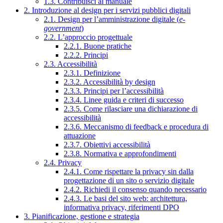
1.3. Contribuisci al manuale
2. Introduzione al design per i servizi pubblici digitali
2.1. Design per l’amministrazione digitale (
e-
government
)
2.2. L’approccio progettuale
2.2.1. Buone pratiche
2.2.2. Principi
2.3. Accessibilità
2.3.1. Definizione
2.3.2. Accessibilità by design
2.3.3. Principi per l’accessibilità
2.3.4. Linee guida e criteri di successo
2.3.5. Come rilasciare una dichiarazione di
accessibilità
2.3.6. Meccanismo di feedback e procedura di
attuazione
2.3.7. Obiettivi accessibilità
2.3.8. Normativa e approfondimenti
2.4. Privacy
2.4.1. Come rispettare la privacy sin dalla
progettazione di un sito o servizio digitale
2.4.2. Richiedi il consenso quando necessario
2.4.3. Le basi del sito web: architettura,
informativa privacy, riferimenti DPO
3. Pianificazione, gestione e strategia