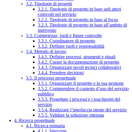
3.2. Tipologie di progetti
3.2.1. Tipologie di progetto in base agli attori
coinvolti nel servizio
3.2.2. Tipologie di progetto in base al focus
3.2.3. Tipologie di progetto in base all’ambito di
intervento
3.3. Competenze, ruoli e figure coinvolte
3.3.1. Coordinatore di progetto
3.3.2. Definire ruoli e responsabilità
3.4. Metodo di lavoro
3.4.1. Definire processi, strumenti e rituali
3.4.2. Curare la documentazione di progetto
3.4.3. Organizzare tavoli tecnici collaborativi
3.4.4. Prendere decisioni
3.5. Il processo progettuale
3.5.1. Organizzare il progetto e la sua gestione
3.5.2. Comprendere il contesto d’uso del servizio
pubblico
3.5.3. Progettare i processi e i
touchpoint
del
servizio
3.5.4. Realizzare l’interfaccia utente del servizio
3.5.5. Validare la soluzione ottenuta
4. Ricerca progettuale
4.1. Ricerca primaria
4.1.1. Interviste