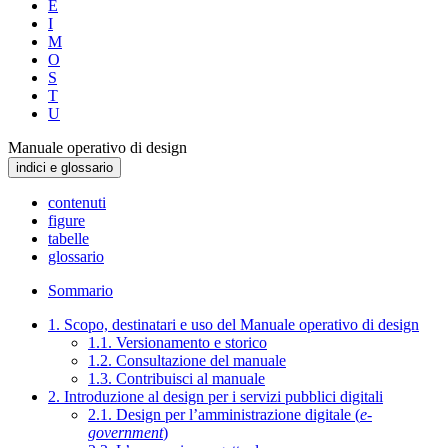
E
I
M
O
S
T
U
Manuale operativo di design
indici e glossario
contenuti
figure
tabelle
glossario
Sommario
1. Scopo, destinatari e uso del Manuale operativo di design
1.1. Versionamento e storico
1.2. Consultazione del manuale
1.3. Contribuisci al manuale
2. Introduzione al design per i servizi pubblici digitali
2.1. Design per l’amministrazione digitale (
e-
government
)