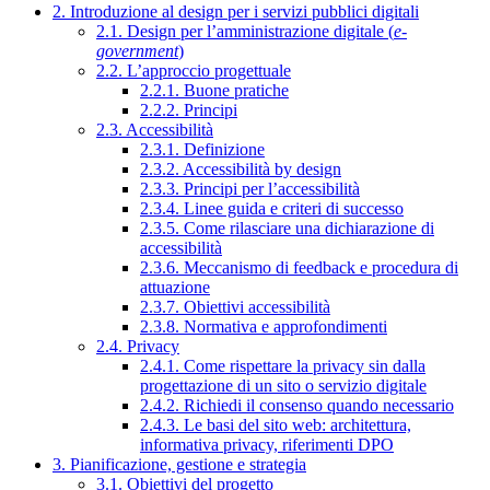
2. Introduzione al design per i servizi pubblici digitali
2.1. Design per l’amministrazione digitale (
e-
government
)
2.2. L’approccio progettuale
2.2.1. Buone pratiche
2.2.2. Principi
2.3. Accessibilità
2.3.1. Definizione
2.3.2. Accessibilità by design
2.3.3. Principi per l’accessibilità
2.3.4. Linee guida e criteri di successo
2.3.5. Come rilasciare una dichiarazione di
accessibilità
2.3.6. Meccanismo di feedback e procedura di
attuazione
2.3.7. Obiettivi accessibilità
2.3.8. Normativa e approfondimenti
2.4. Privacy
2.4.1. Come rispettare la privacy sin dalla
progettazione di un sito o servizio digitale
2.4.2. Richiedi il consenso quando necessario
2.4.3. Le basi del sito web: architettura,
informativa privacy, riferimenti DPO
3. Pianificazione, gestione e strategia
3.1. Obiettivi del progetto