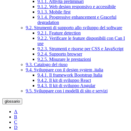
9.1.1. Attività preliminari
9.1.2. Web design responsivo e accessibile
9.1.3. Mobile first
9.1.4. Progressive enhancement e Graceful
degradation
9.2. Strumenti di supporto allo sviluppo del software
9.2.1. Feature detection
9.2.2. Verificare le feature disponibili con Can I
use
9.2.3. Strumenti e risorse per CSS e JavaScript
9.2.4. Supporto browser
9.2.5. Misurare le prestazioni
9.3. Catalogo del riuso
9.4. Sviluppare con il design system .italia
9.4.1. Il framework Bootstrap Italia
9.4.2. Il kit di sviluppo React
9.4.3. Il kit di sviluppo Angular
9.5. Sviluppare con i modelli di sito e servizi
glossario
A
B
C
D