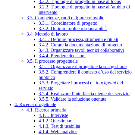
3.2.2. Tipologie di progetto in base al focus
3.2.3. Tipologie di progetto in base all’ambito di
intervento
3.3. Competenze, ruoli e figure coinvolte
3.3.1. Coordinatore di progetto
3.3.2. Definire ruoli e responsabilità
3.4. Metodo di lavoro
3.4.1. Definire processi, strumenti e rituali
3.4.2. Curare la documentazione di progetto
3.4.3. Organizzare tavoli tecnici collaborativi
3.4.4. Prendere decisioni
3.5. Il processo progettuale
3.5.1. Organizzare il progetto e la sua gestione
3.5.2. Comprendere il contesto d’uso del servizio
pubblico
3.5.3. Progettare i processi e i
touchpoint
del
servizio
3.5.4. Realizzare l’interfaccia utente del servizio
3.5.5. Validare la soluzione ottenuta
4. Ricerca progettuale
4.1. Ricerca primaria
4.1.1. Interviste
4.1.2. Questionari
4.1.3. Test di usabilità
4.1.4. Web analytics