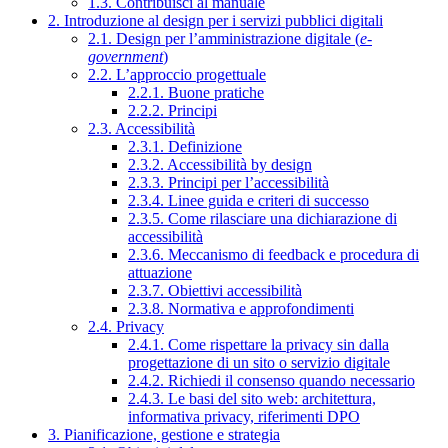
1.3. Contribuisci al manuale
2. Introduzione al design per i servizi pubblici digitali
2.1. Design per l’amministrazione digitale (
e-
government
)
2.2. L’approccio progettuale
2.2.1. Buone pratiche
2.2.2. Principi
2.3. Accessibilità
2.3.1. Definizione
2.3.2. Accessibilità by design
2.3.3. Principi per l’accessibilità
2.3.4. Linee guida e criteri di successo
2.3.5. Come rilasciare una dichiarazione di
accessibilità
2.3.6. Meccanismo di feedback e procedura di
attuazione
2.3.7. Obiettivi accessibilità
2.3.8. Normativa e approfondimenti
2.4. Privacy
2.4.1. Come rispettare la privacy sin dalla
progettazione di un sito o servizio digitale
2.4.2. Richiedi il consenso quando necessario
2.4.3. Le basi del sito web: architettura,
informativa privacy, riferimenti DPO
3. Pianificazione, gestione e strategia