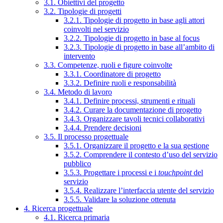
3.1. Obiettivi del progetto
3.2. Tipologie di progetti
3.2.1. Tipologie di progetto in base agli attori
coinvolti nel servizio
3.2.2. Tipologie di progetto in base al focus
3.2.3. Tipologie di progetto in base all’ambito di
intervento
3.3. Competenze, ruoli e figure coinvolte
3.3.1. Coordinatore di progetto
3.3.2. Definire ruoli e responsabilità
3.4. Metodo di lavoro
3.4.1. Definire processi, strumenti e rituali
3.4.2. Curare la documentazione di progetto
3.4.3. Organizzare tavoli tecnici collaborativi
3.4.4. Prendere decisioni
3.5. Il processo progettuale
3.5.1. Organizzare il progetto e la sua gestione
3.5.2. Comprendere il contesto d’uso del servizio
pubblico
3.5.3. Progettare i processi e i
touchpoint
del
servizio
3.5.4. Realizzare l’interfaccia utente del servizio
3.5.5. Validare la soluzione ottenuta
4. Ricerca progettuale
4.1. Ricerca primaria