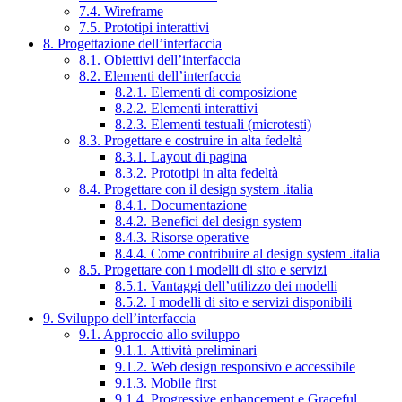
7.4. Wireframe
7.5. Prototipi interattivi
8. Progettazione dell’interfaccia
8.1. Obiettivi dell’interfaccia
8.2. Elementi dell’interfaccia
8.2.1. Elementi di composizione
8.2.2. Elementi interattivi
8.2.3. Elementi testuali (microtesti)
8.3. Progettare e costruire in alta fedeltà
8.3.1. Layout di pagina
8.3.2. Prototipi in alta fedeltà
8.4. Progettare con il design system .italia
8.4.1. Documentazione
8.4.2. Benefici del design system
8.4.3. Risorse operative
8.4.4. Come contribuire al design system .italia
8.5. Progettare con i modelli di sito e servizi
8.5.1. Vantaggi dell’utilizzo dei modelli
8.5.2. I modelli di sito e servizi disponibili
9. Sviluppo dell’interfaccia
9.1. Approccio allo sviluppo
9.1.1. Attività preliminari
9.1.2. Web design responsivo e accessibile
9.1.3. Mobile first
9.1.4. Progressive enhancement e Graceful