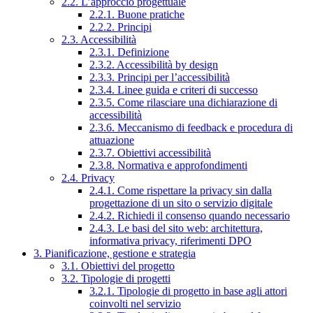
2.2. L’approccio progettuale
2.2.1. Buone pratiche
2.2.2. Principi
2.3. Accessibilità
2.3.1. Definizione
2.3.2. Accessibilità by design
2.3.3. Principi per l’accessibilità
2.3.4. Linee guida e criteri di successo
2.3.5. Come rilasciare una dichiarazione di
accessibilità
2.3.6. Meccanismo di feedback e procedura di
attuazione
2.3.7. Obiettivi accessibilità
2.3.8. Normativa e approfondimenti
2.4. Privacy
2.4.1. Come rispettare la privacy sin dalla
progettazione di un sito o servizio digitale
2.4.2. Richiedi il consenso quando necessario
2.4.3. Le basi del sito web: architettura,
informativa privacy, riferimenti DPO
3. Pianificazione, gestione e strategia
3.1. Obiettivi del progetto
3.2. Tipologie di progetti
3.2.1. Tipologie di progetto in base agli attori
coinvolti nel servizio