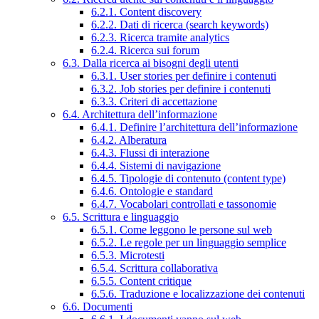
6.2.1. Content discovery
6.2.2. Dati di ricerca (search keywords)
6.2.3. Ricerca tramite analytics
6.2.4. Ricerca sui forum
6.3. Dalla ricerca ai bisogni degli utenti
6.3.1. User stories per definire i contenuti
6.3.2. Job stories per definire i contenuti
6.3.3. Criteri di accettazione
6.4. Architettura dell’informazione
6.4.1. Definire l’architettura dell’informazione
6.4.2. Alberatura
6.4.3. Flussi di interazione
6.4.4. Sistemi di navigazione
6.4.5. Tipologie di contenuto (content type)
6.4.6. Ontologie e standard
6.4.7. Vocabolari controllati e tassonomie
6.5. Scrittura e linguaggio
6.5.1. Come leggono le persone sul web
6.5.2. Le regole per un linguaggio semplice
6.5.3. Microtesti
6.5.4. Scrittura collaborativa
6.5.5. Content critique
6.5.6. Traduzione e localizzazione dei contenuti
6.6. Documenti