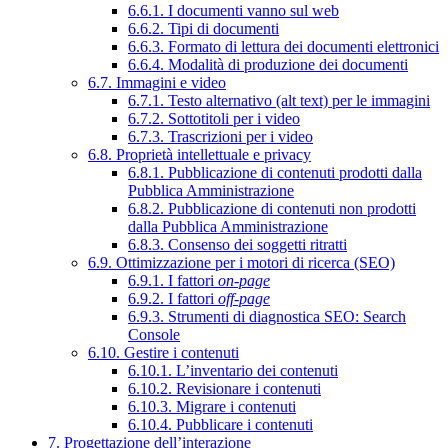
6.6.1. I documenti vanno sul web
6.6.2. Tipi di documenti
6.6.3. Formato di lettura dei documenti elettronici
6.6.4. Modalità di produzione dei documenti
6.7. Immagini e video
6.7.1. Testo alternativo (alt text) per le immagini
6.7.2. Sottotitoli per i video
6.7.3. Trascrizioni per i video
6.8. Proprietà intellettuale e privacy
6.8.1. Pubblicazione di contenuti prodotti dalla
Pubblica Amministrazione
6.8.2. Pubblicazione di contenuti non prodotti
dalla Pubblica Amministrazione
6.8.3. Consenso dei soggetti ritratti
6.9. Ottimizzazione per i motori di ricerca (SEO)
6.9.1. I fattori
on-page
6.9.2. I fattori
off-page
6.9.3. Strumenti di diagnostica SEO: Search
Console
6.10. Gestire i contenuti
6.10.1. L’inventario dei contenuti
6.10.2. Revisionare i contenuti
6.10.3. Migrare i contenuti
6.10.4. Pubblicare i contenuti
7. Progettazione dell’interazione