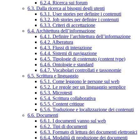
6.2.4. Ricerca sui forum
6.3. Dalla ricerca ai bisogni degli utenti
6.3.1. User stories per definire i contenuti
6.3.2. Job stories per definire i contenuti
6.3.3. Criteri di accettazione
6.4. Architettura dell’informazione
6.4.1. Definire l’architettura dell’informazione
6.4.2. Alberatura
6.4.3. Flussi di interazione
6.4.4. Sistemi di navigazione
6.4.5. Tipologie di contenuto (content type)
6.4.6. Ontologie e standard
6.4.7. Vocabolari controllati e tassonomie
6.5. Scrittura e linguaggio
6.5.1. Come leggono le persone sul web
6.5.2. Le regole per un linguaggio semplice
6.5.3. Microtesti
6.5.4. Scrittura collaborativa
6.5.5. Content critique
6.5.6. Traduzione e localizzazione dei contenuti
6.6. Documenti
6.6.1. I documenti vanno sul web
6.6.2. Tipi di documenti
6.6.3. Formato di lettura dei documenti elettronici
6.6.4. Modalità di produzione dei documenti