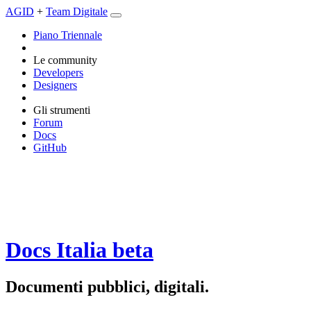
AGID
+
Team Digitale
Piano Triennale
Le community
Developers
Designers
Gli strumenti
Forum
Docs
GitHub
Docs Italia
beta
Documenti pubblici, digitali.