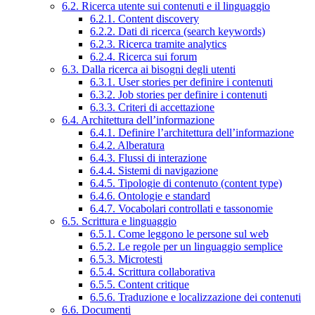
6.2. Ricerca utente sui contenuti e il linguaggio
6.2.1. Content discovery
6.2.2. Dati di ricerca (search keywords)
6.2.3. Ricerca tramite analytics
6.2.4. Ricerca sui forum
6.3. Dalla ricerca ai bisogni degli utenti
6.3.1. User stories per definire i contenuti
6.3.2. Job stories per definire i contenuti
6.3.3. Criteri di accettazione
6.4. Architettura dell’informazione
6.4.1. Definire l’architettura dell’informazione
6.4.2. Alberatura
6.4.3. Flussi di interazione
6.4.4. Sistemi di navigazione
6.4.5. Tipologie di contenuto (content type)
6.4.6. Ontologie e standard
6.4.7. Vocabolari controllati e tassonomie
6.5. Scrittura e linguaggio
6.5.1. Come leggono le persone sul web
6.5.2. Le regole per un linguaggio semplice
6.5.3. Microtesti
6.5.4. Scrittura collaborativa
6.5.5. Content critique
6.5.6. Traduzione e localizzazione dei contenuti
6.6. Documenti