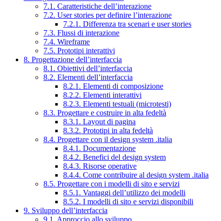
7.1. Caratteristiche dell’interazione
7.2. User stories per definire l’interazione
7.2.1. Differenza tra scenari e user stories
7.3. Flussi di interazione
7.4. Wireframe
7.5. Prototipi interattivi
8. Progettazione dell’interfaccia
8.1. Obiettivi dell’interfaccia
8.2. Elementi dell’interfaccia
8.2.1. Elementi di composizione
8.2.2. Elementi interattivi
8.2.3. Elementi testuali (microtesti)
8.3. Progettare e costruire in alta fedeltà
8.3.1. Layout di pagina
8.3.2. Prototipi in alta fedeltà
8.4. Progettare con il design system .italia
8.4.1. Documentazione
8.4.2. Benefici del design system
8.4.3. Risorse operative
8.4.4. Come contribuire al design system .italia
8.5. Progettare con i modelli di sito e servizi
8.5.1. Vantaggi dell’utilizzo dei modelli
8.5.2. I modelli di sito e servizi disponibili
9. Sviluppo dell’interfaccia
9.1. Approccio allo sviluppo