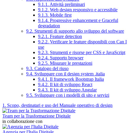
9.1.1. Attività preliminari
9.1.2. Web design responsivo e accessibile
9.1.3. Mobile first
9.1.4. Progressive enhancement e Graceful
degradation
9.2. Strumenti di supporto allo sviluppo del software
9.2.1. Feature detection
9.2.2. Verificare le feature disponibili con Can I
use
9.2.3. Strumenti e risorse per CSS e JavaScript
9.2.4. Supporto browser
9.2.5. Misurare le prestazioni
9.3. Catalogo del riuso
9.4. Sviluppare con il design system .italia
9.4.1. Il framework Bootstrap Italia
9.4.2. Il kit di sviluppo React
9.4.3. Il kit di sviluppo Angular
9.5. Sviluppare con i modelli di sito e servizi
1. Scopo, destinatari e uso del Manuale operativo di design
Team per la Trasformazione Digitale
in collaborazione con
Agenzia per l'Italia Digitale