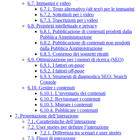
6.7. Immagini e video
6.7.1. Testo alternativo (alt text) per le immagini
6.7.2. Sottotitoli per i video
6.7.3. Trascrizioni per i video
6.8. Proprietà intellettuale e privacy
6.8.1. Pubblicazione di contenuti prodotti dalla
Pubblica Amministrazione
6.8.2. Pubblicazione di contenuti non prodotti
dalla Pubblica Amministrazione
6.8.3. Consenso dei soggetti ritratti
6.9. Ottimizzazione per i motori di ricerca (SEO)
6.9.1. I fattori
on-page
6.9.2. I fattori
off-page
6.9.3. Strumenti di diagnostica SEO: Search
Console
6.10. Gestire i contenuti
6.10.1. L’inventario dei contenuti
6.10.2. Revisionare i contenuti
6.10.3. Migrare i contenuti
6.10.4. Pubblicare i contenuti
7. Progettazione dell’interazione
7.1. Caratteristiche dell’interazione
7.2. User stories per definire l’interazione
7.2.1. Differenza tra scenari e user stories
7.3. Flussi di interazione