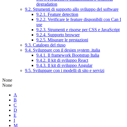
degradation
9.2. Strumenti di supporto allo sviluppo del software
9.2.1. Feature detection
9.2.2. Verificare le feature disponibili con Can I
use
9.2.3. Strumenti e risorse per CSS e JavaScript
9.2.4. Supporto browser
9.2.5. Misurare le prestazioni
9.3. Catalogo del riuso
9.4. Sviluppare con il design system .italia
9.4.1. Il framework Bootstrap Italia
9.4.2. Il kit di sviluppo React
9.4.3. Il kit di sviluppo Angular
9.5. Sviluppare con i modelli di sito e servizi
None
None
A
B
C
D
E
I
M