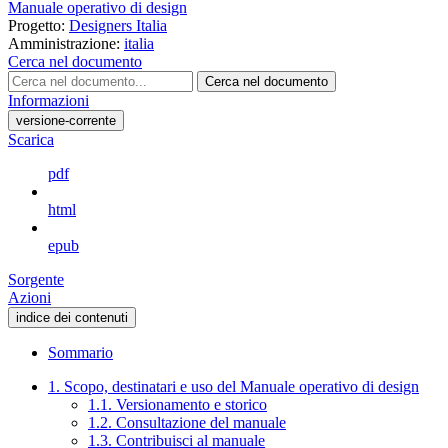
Manuale operativo di design
Progetto:
Designers Italia
Amministrazione:
italia
Cerca nel documento
Cerca nel documento
Informazioni
versione-corrente
Scarica
pdf
html
epub
Sorgente
Azioni
indice dei contenuti
Sommario
1. Scopo, destinatari e uso del Manuale operativo di design
1.1. Versionamento e storico
1.2. Consultazione del manuale
1.3. Contribuisci al manuale