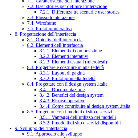
7.1. Caratteristiche dell’interazione
7.2. User stories per definire l’interazione
7.2.1. Differenza tra scenari e user stories
7.3. Flussi di interazione
7.4. Wireframe
7.5. Prototipi interattivi
8. Progettazione dell’interfaccia
8.1. Obiettivi dell’interfaccia
8.2. Elementi dell’interfaccia
8.2.1. Elementi di composizione
8.2.2. Elementi interattivi
8.2.3. Elementi testuali (microtesti)
8.3. Progettare e costruire in alta fedeltà
8.3.1. Layout di pagina
8.3.2. Prototipi in alta fedeltà
8.4. Progettare con il design system .italia
8.4.1. Documentazione
8.4.2. Benefici del design system
8.4.3. Risorse operative
8.4.4. Come contribuire al design system .italia
8.5. Progettare con i modelli di sito e servizi
8.5.1. Vantaggi dell’utilizzo dei modelli
8.5.2. I modelli di sito e servizi disponibili
9. Sviluppo dell’interfaccia
9.1. Approccio allo sviluppo