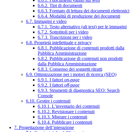
6.6.1. I documenti vanno sul web
6.6.2. Tipi di documenti
6.6.3. Formato di lettura dei documenti elettronici
6.6.4. Modalità di produzione dei documenti
6.7. Immagini e video
6.7.1. Testo alternativo (alt text) per le immagini
6.7.2. Sottotitoli per i video
6.7.3. Trascrizioni per i video
6.8. Proprietà intellettuale e privacy
6.8.1. Pubblicazione di contenuti prodotti dalla
Pubblica Amministrazione
6.8.2. Pubblicazione di contenuti non prodotti
dalla Pubblica Amministrazione
6.8.3. Consenso dei soggetti ritratti
6.9. Ottimizzazione per i motori di ricerca (SEO)
6.9.1. I fattori
on-page
6.9.2. I fattori
off-page
6.9.3. Strumenti di diagnostica SEO: Search
Console
6.10. Gestire i contenuti
6.10.1. L’inventario dei contenuti
6.10.2. Revisionare i contenuti
6.10.3. Migrare i contenuti
6.10.4. Pubblicare i contenuti
7. Progettazione dell’interazione