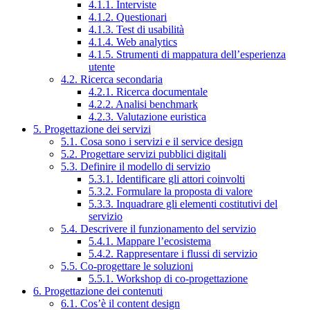
4.1.1. Interviste
4.1.2. Questionari
4.1.3. Test di usabilità
4.1.4. Web analytics
4.1.5. Strumenti di mappatura dell’esperienza
utente
4.2. Ricerca secondaria
4.2.1. Ricerca documentale
4.2.2. Analisi benchmark
4.2.3. Valutazione euristica
5. Progettazione dei servizi
5.1. Cosa sono i servizi e il service design
5.2. Progettare servizi pubblici digitali
5.3. Definire il modello di servizio
5.3.1. Identificare gli attori coinvolti
5.3.2. Formulare la proposta di valore
5.3.3. Inquadrare gli elementi costitutivi del
servizio
5.4. Descrivere il funzionamento del servizio
5.4.1. Mappare l’ecosistema
5.4.2. Rappresentare i flussi di servizio
5.5. Co-progettare le soluzioni
5.5.1. Workshop di co-progettazione
6. Progettazione dei contenuti
6.1. Cos’è il content design