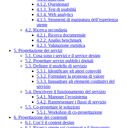
4.1.2. Questionari
4.1.3. Test di usabilità
4.1.4. Web analytics
4.1.5. Strumenti di mappatura dell’esperienza
utente
4.2. Ricerca secondaria
4.2.1. Ricerca documentale
4.2.2. Analisi benchmark
4.2.3. Valutazione euristica
5. Progettazione dei servizi
5.1. Cosa sono i servizi e il service design
5.2. Progettare servizi pubblici digitali
5.3. Definire il modello di servizio
5.3.1. Identificare gli attori coinvolti
5.3.2. Formulare la proposta di valore
5.3.3. Inquadrare gli elementi costitutivi del
servizio
5.4. Descrivere il funzionamento del servizio
5.4.1. Mappare l’ecosistema
5.4.2. Rappresentare i flussi di servizio
5.5. Co-progettare le soluzioni
5.5.1. Workshop di co-progettazione
6. Progettazione dei contenuti
6.1. Cos’è il content design
6.2. Ricerca utente sui contenuti e il linguaggio