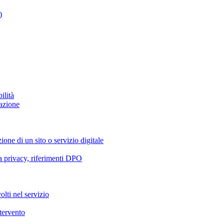
)
ilità
azione
ione di un sito o servizio digitale
va privacy, riferimenti DPO
olti nel servizio
ntervento