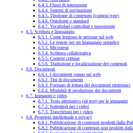
6.4.3. Flussi di interazione
6.4.4. Sistemi di navigazione
6.4.5. Tipologie di contenuto (content type)
6.4.6. Ontologie e standard
6.4.7. Vocabolari controllati e tassonomie
6.5. Scrittura e linguaggio
6.5.1. Come leggono le persone sul web
6.5.2. Le regole per un linguaggio semplice
6.5.3. Microtesti
6.5.4. Scrittura collaborativa
6.5.5. Content critique
6.5.6. Traduzione e localizzazione dei contenuti
6.6. Documenti
6.6.1. I documenti vanno sul web
6.6.2. Tipi di documenti
6.6.3. Formato di lettura dei documenti elettronici
6.6.4. Modalità di produzione dei documenti
6.7. Immagini e video
6.7.1. Testo alternativo (alt text) per le immagini
6.7.2. Sottotitoli per i video
6.7.3. Trascrizioni per i video
6.8. Proprietà intellettuale e privacy
6.8.1. Pubblicazione di contenuti prodotti dalla P
6.8.2. Pubblicazione di contenuti non prodotti dal