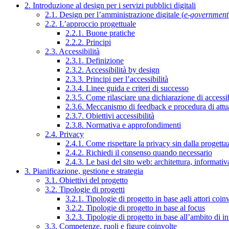
2. Introduzione al design per i servizi pubblici digitali
2.1. Design per l’amministrazione digitale (
e-government
2.2. L’approccio progettuale
2.2.1. Buone pratiche
2.2.2. Principi
2.3. Accessibilità
2.3.1. Definizione
2.3.2. Accessibilità by design
2.3.3. Principi per l’accessibilità
2.3.4. Linee guida e criteri di successo
2.3.5. Come rilasciare una dichiarazione di accessib
2.3.6. Meccanismo di feedback e procedura di attu
2.3.7. Obiettivi accessibilità
2.3.8. Normativa e approfondimenti
2.4. Privacy
2.4.1. Come rispettare la privacy sin dalla progettaz
2.4.2. Richiedi il consenso quando necessario
2.4.3. Le basi del sito web: architettura, informati
3. Pianificazione, gestione e strategia
3.1. Obiettivi del progetto
3.2. Tipologie di progetti
3.2.1. Tipologie di progetto in base agli attori coinv
3.2.2. Tipologie di progetto in base al focus
3.2.3. Tipologie di progetto in base all’ambito di i
3.3. Competenze, ruoli e figure coinvolte