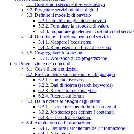
5.1. Cosa sono i servizi e il service design
5.2. Progettare servizi pubblici digitali
5.3. Definire il modello di servizio
5.3.1. Identificare gli attori coinvolti
5.3.2. Formulare la proposta di valore
5.3.3. Inquadrare gli elementi costitutivi del serviz
5.4. Descrivere il funzionamento del servizio
5.4.1. Mappare l’ecosistema
5.4.2. Rappresentare i flussi di servizio
5.5. Co-progettare le soluzioni
5.5.1. Workshop di co-progettazione
6. Progettazione dei contenuti
6.1. Cos’è il content design
6.2. Ricerca utente sui contenuti e il linguaggio
6.2.1. Content discovery
6.2.2. Dati di ricerca (search keywords)
6.2.3. Ricerca tramite analytics
6.2.4. Ricerca sui forum
6.3. Dalla ricerca ai bisogni degli utenti
6.3.1. User stories per definire i contenuti
6.3.2. Job stories per definire i contenuti
6.3.3. Criteri di accettazione
6.4. Architettura dell’informazione
6.4.1. Definire l’architettura dell’informazione
6.4.2. Alberatura