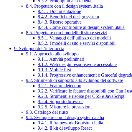
8.3.2. Prototipi in alta fedeltà
8.4. Progettare con il design system .italia
8.4.1. Documentazione
8.4.2. Benefici del design system
8.4.3. Risorse operative
8.4.4. Come contribuire al design system .italia
8.5. Progettare con i modelli di sito e servizi
8.5.1. Vantaggi dell’utilizzo dei modelli
8.5.2. I modelli di sito e servizi disponibili
9. Sviluppo dell’interfaccia
9.1. Approccio allo sviluppo
9.1.1. Attività preliminari
9.1.2. Web design responsivo e accessibile
9.1.3. Mobile first
9.1.4. Progressive enhancement e Graceful degrad
9.2. Strumenti di supporto allo sviluppo del software
9.2.1. Feature detection
9.2.2. Verificare le feature disponibili con Can I us
9.2.3. Strumenti e risorse per CSS e JavaScript
9.2.4. Supporto browser
9.2.5. Misurare le prestazioni
9.3. Catalogo del riuso
9.4. Sviluppare con il design system .italia
9.4.1. Il framework Bootstrap Italia
9.4.2. Il kit di sviluppo React