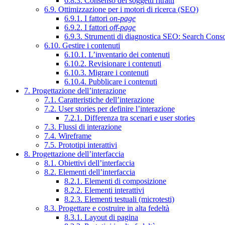
6.8.3. Consenso dei soggetti ritratti
6.9. Ottimizzazione per i motori di ricerca (SEO)
6.9.1. I fattori
on-page
6.9.2. I fattori
off-page
6.9.3. Strumenti di diagnostica SEO: Search Cons
6.10. Gestire i contenuti
6.10.1. L’inventario dei contenuti
6.10.2. Revisionare i contenuti
6.10.3. Migrare i contenuti
6.10.4. Pubblicare i contenuti
7. Progettazione dell’interazione
7.1. Caratteristiche dell’interazione
7.2. User stories per definire l’interazione
7.2.1. Differenza tra scenari e user stories
7.3. Flussi di interazione
7.4. Wireframe
7.5. Prototipi interattivi
8. Progettazione dell’interfaccia
8.1. Obiettivi dell’interfaccia
8.2. Elementi dell’interfaccia
8.2.1. Elementi di composizione
8.2.2. Elementi interattivi
8.2.3. Elementi testuali (microtesti)
8.3. Progettare e costruire in alta fedeltà
8.3.1. Layout di pagina