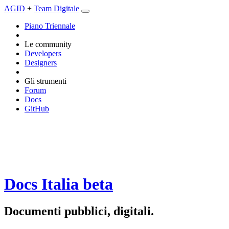
AGID
+
Team Digitale
Piano Triennale
Le community
Developers
Designers
Gli strumenti
Forum
Docs
GitHub
Docs Italia
beta
Documenti pubblici, digitali.