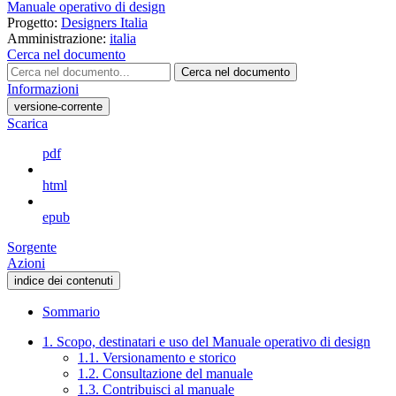
Manuale operativo di design
Progetto:
Designers Italia
Amministrazione:
italia
Cerca nel documento
Cerca nel documento
Informazioni
versione-corrente
Scarica
pdf
html
epub
Sorgente
Azioni
indice dei contenuti
Sommario
1. Scopo, destinatari e uso del Manuale operativo di design
1.1. Versionamento e storico
1.2. Consultazione del manuale
1.3. Contribuisci al manuale