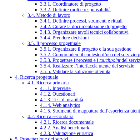
3.3.1. Coordinatore di progetto
3.3.2. Definire ruoli e responsabilità
3.4. Metodo di lavoro
3.4.1. Definire processi, strumenti e rituali
3.4.2. Curare la documentazione di progetto
3.4.3. Organizzare tavoli tecnici collaborativi
3.4.4. Prendere decisioni
3.5. Il processo progettuale
3.5.1. Organizzare il progetto e la sua gestione
3.5.2. Comprendere il contesto d’uso del servizio 
3.5.3. Progettare i processi e i
touchpoint
del servi
3.5.4. Realizzare l’interfaccia utente del servizio
3.5.5. Validare la soluzione ottenuta
4. Ricerca progettuale
4.1. Ricerca primaria
4.1.1. Interviste
4.1.2. Questionari
4.1.3. Test di usabilità
4.1.4. Web analytics
4.1.5. Strumenti di mappatura dell’esperienza uten
4.2. Ricerca secondaria
4.2.1. Ricerca documentale
4.2.2. Analisi benchmark
4.2.3. Valutazione euristica
5. Progettazione dei servizi