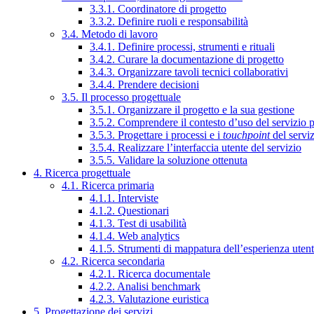
3.3.1. Coordinatore di progetto
3.3.2. Definire ruoli e responsabilità
3.4. Metodo di lavoro
3.4.1. Definire processi, strumenti e rituali
3.4.2. Curare la documentazione di progetto
3.4.3. Organizzare tavoli tecnici collaborativi
3.4.4. Prendere decisioni
3.5. Il processo progettuale
3.5.1. Organizzare il progetto e la sua gestione
3.5.2. Comprendere il contesto d’uso del servizio 
3.5.3. Progettare i processi e i
touchpoint
del servi
3.5.4. Realizzare l’interfaccia utente del servizio
3.5.5. Validare la soluzione ottenuta
4. Ricerca progettuale
4.1. Ricerca primaria
4.1.1. Interviste
4.1.2. Questionari
4.1.3. Test di usabilità
4.1.4. Web analytics
4.1.5. Strumenti di mappatura dell’esperienza uten
4.2. Ricerca secondaria
4.2.1. Ricerca documentale
4.2.2. Analisi benchmark
4.2.3. Valutazione euristica
5. Progettazione dei servizi