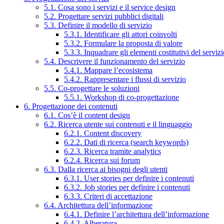
5.1. Cosa sono i servizi e il service design
5.2. Progettare servizi pubblici digitali
5.3. Definire il modello di servizio
5.3.1. Identificare gli attori coinvolti
5.3.2. Formulare la proposta di valore
5.3.3. Inquadrare gli elementi costitutivi del serviz
5.4. Descrivere il funzionamento del servizio
5.4.1. Mappare l’ecosistema
5.4.2. Rappresentare i flussi di servizio
5.5. Co-progettare le soluzioni
5.5.1. Workshop di co-progettazione
6. Progettazione dei contenuti
6.1. Cos’è il content design
6.2. Ricerca utente sui contenuti e il linguaggio
6.2.1. Content discovery
6.2.2. Dati di ricerca (search keywords)
6.2.3. Ricerca tramite analytics
6.2.4. Ricerca sui forum
6.3. Dalla ricerca ai bisogni degli utenti
6.3.1. User stories per definire i contenuti
6.3.2. Job stories per definire i contenuti
6.3.3. Criteri di accettazione
6.4. Architettura dell’informazione
6.4.1. Definire l’architettura dell’informazione
6.4.2. Alberatura