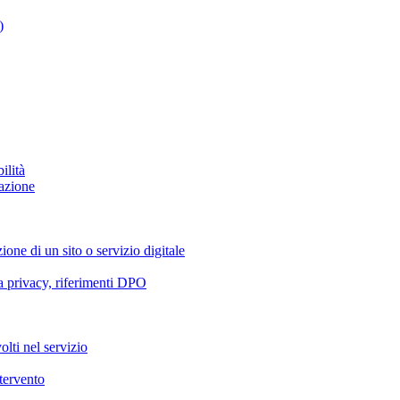
)
ilità
azione
ione di un sito o servizio digitale
va privacy, riferimenti DPO
olti nel servizio
ntervento