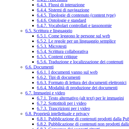
6.4.3. Flussi di interazione
6.4.4. Sistemi di navigazione
6.4.5. Tipologie di contenuto (content type)
6.4.6. Ontologie e standard
6.4.7. Vocabolari controllati e tassonomie
6.5. Scrittura e linguaggio
6.5.1. Come leggono le persone sul web
6.5.2. Le regole per un linguaggio semplice
6.5.3. Microtesti
6.5.4. Scrittura collaborativa
6.5.5. Content critique
6.5.6. Traduzione e localizzazione dei contenuti
6.6. Documenti
6.6.1. I documenti vanno sul web
6.6.2. Tipi di documenti
6.6.3. Formato di lettura dei documenti elettronici
6.6.4. Modalità di produzione dei documenti
6.7. Immagini e video
6.7.1. Testo alternativo (alt text) per le immagini
6.7.2. Sottotitoli per i video
6.7.3. Trascrizioni per i video
6.8. Proprietà intellettuale e privacy
6.8.1. Pubblicazione di contenuti prodotti dalla P
6.8.2. Pubblicazione di contenuti non prodotti dal