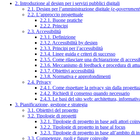
2. Introduzione al design per i servizi pubblici digitali
2.1. Design per l’amministrazione digitale (
e-government
2.2. L’approccio progettuale
2.2.1. Buone pratiche
2.2.2. Principi
2.3. Accessibilità
2.3.1. Definizione
2.3.2. Accessibilità by design
2.3.3. Principi per l’accessibilità
2.3.4. Linee guida e criteri di successo
2.3.5. Come rilasciare una dichiarazione di accessib
2.3.6. Meccanismo di feedback e procedura di attu
2.3.7. Obiettivi accessibilità
2.3.8. Normativa e approfondimenti
2.4. Privacy
2.4.1. Come rispettare la privacy sin dalla progettaz
2.4.2. Richiedi il consenso quando necessario
2.4.3. Le basi del sito web: architettura, informati
3. Pianificazione, gestione e strategia
3.1. Obiettivi del progetto
3.2. Tipologie di progetti
3.2.1. Tipologie di progetto in base agli attori coinv
3.2.2. Tipologie di progetto in base al focus
3.2.3. Tipologie di progetto in base all’ambito di i
3.3. Competenze, ruoli e figure coinvolte