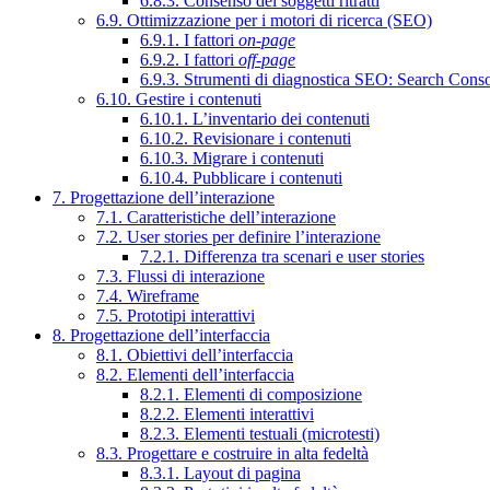
6.8.3. Consenso dei soggetti ritratti
6.9. Ottimizzazione per i motori di ricerca (SEO)
6.9.1. I fattori
on-page
6.9.2. I fattori
off-page
6.9.3. Strumenti di diagnostica SEO: Search Cons
6.10. Gestire i contenuti
6.10.1. L’inventario dei contenuti
6.10.2. Revisionare i contenuti
6.10.3. Migrare i contenuti
6.10.4. Pubblicare i contenuti
7. Progettazione dell’interazione
7.1. Caratteristiche dell’interazione
7.2. User stories per definire l’interazione
7.2.1. Differenza tra scenari e user stories
7.3. Flussi di interazione
7.4. Wireframe
7.5. Prototipi interattivi
8. Progettazione dell’interfaccia
8.1. Obiettivi dell’interfaccia
8.2. Elementi dell’interfaccia
8.2.1. Elementi di composizione
8.2.2. Elementi interattivi
8.2.3. Elementi testuali (microtesti)
8.3. Progettare e costruire in alta fedeltà
8.3.1. Layout di pagina