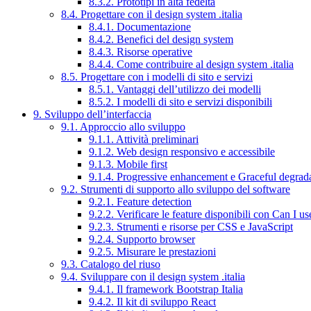
8.3.2. Prototipi in alta fedeltà
8.4. Progettare con il design system .italia
8.4.1. Documentazione
8.4.2. Benefici del design system
8.4.3. Risorse operative
8.4.4. Come contribuire al design system .italia
8.5. Progettare con i modelli di sito e servizi
8.5.1. Vantaggi dell’utilizzo dei modelli
8.5.2. I modelli di sito e servizi disponibili
9. Sviluppo dell’interfaccia
9.1. Approccio allo sviluppo
9.1.1. Attività preliminari
9.1.2. Web design responsivo e accessibile
9.1.3. Mobile first
9.1.4. Progressive enhancement e Graceful degrad
9.2. Strumenti di supporto allo sviluppo del software
9.2.1. Feature detection
9.2.2. Verificare le feature disponibili con Can I us
9.2.3. Strumenti e risorse per CSS e JavaScript
9.2.4. Supporto browser
9.2.5. Misurare le prestazioni
9.3. Catalogo del riuso
9.4. Sviluppare con il design system .italia
9.4.1. Il framework Bootstrap Italia
9.4.2. Il kit di sviluppo React