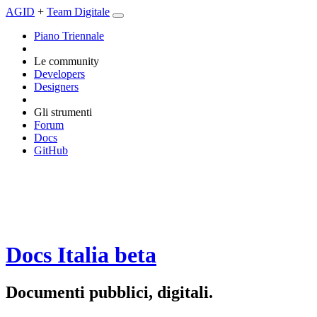
AGID
+
Team Digitale
Piano Triennale
Le community
Developers
Designers
Gli strumenti
Forum
Docs
GitHub
Docs Italia
beta
Documenti pubblici, digitali.