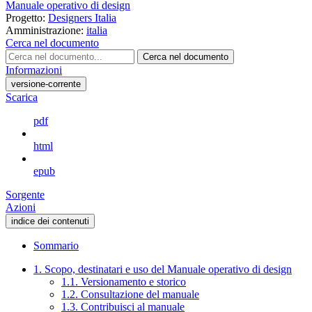
Manuale operativo di design
Progetto:
Designers Italia
Amministrazione:
italia
Cerca nel documento
Cerca nel documento
Informazioni
versione-corrente
Scarica
pdf
html
epub
Sorgente
Azioni
indice dei contenuti
Sommario
1. Scopo, destinatari e uso del Manuale operativo di design
1.1. Versionamento e storico
1.2. Consultazione del manuale
1.3. Contribuisci al manuale