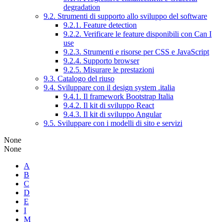
degradation
9.2. Strumenti di supporto allo sviluppo del software
9.2.1. Feature detection
9.2.2. Verificare le feature disponibili con Can I
use
9.2.3. Strumenti e risorse per CSS e JavaScript
9.2.4. Supporto browser
9.2.5. Misurare le prestazioni
9.3. Catalogo del riuso
9.4. Sviluppare con il design system .italia
9.4.1. Il framework Bootstrap Italia
9.4.2. Il kit di sviluppo React
9.4.3. Il kit di sviluppo Angular
9.5. Sviluppare con i modelli di sito e servizi
None
None
A
B
C
D
E
I
M