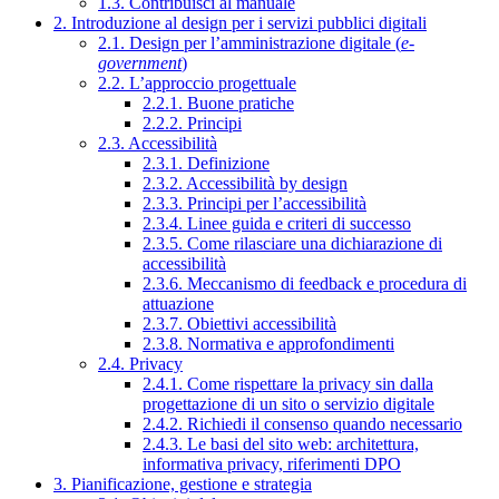
1.3. Contribuisci al manuale
2. Introduzione al design per i servizi pubblici digitali
2.1. Design per l’amministrazione digitale (
e-
government
)
2.2. L’approccio progettuale
2.2.1. Buone pratiche
2.2.2. Principi
2.3. Accessibilità
2.3.1. Definizione
2.3.2. Accessibilità by design
2.3.3. Principi per l’accessibilità
2.3.4. Linee guida e criteri di successo
2.3.5. Come rilasciare una dichiarazione di
accessibilità
2.3.6. Meccanismo di feedback e procedura di
attuazione
2.3.7. Obiettivi accessibilità
2.3.8. Normativa e approfondimenti
2.4. Privacy
2.4.1. Come rispettare la privacy sin dalla
progettazione di un sito o servizio digitale
2.4.2. Richiedi il consenso quando necessario
2.4.3. Le basi del sito web: architettura,
informativa privacy, riferimenti DPO
3. Pianificazione, gestione e strategia