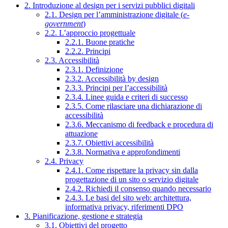
2. Introduzione al design per i servizi pubblici digitali
2.1. Design per l’amministrazione digitale (
e-
government
)
2.2. L’approccio progettuale
2.2.1. Buone pratiche
2.2.2. Principi
2.3. Accessibilità
2.3.1. Definizione
2.3.2. Accessibilità by design
2.3.3. Principi per l’accessibilità
2.3.4. Linee guida e criteri di successo
2.3.5. Come rilasciare una dichiarazione di
accessibilità
2.3.6. Meccanismo di feedback e procedura di
attuazione
2.3.7. Obiettivi accessibilità
2.3.8. Normativa e approfondimenti
2.4. Privacy
2.4.1. Come rispettare la privacy sin dalla
progettazione di un sito o servizio digitale
2.4.2. Richiedi il consenso quando necessario
2.4.3. Le basi del sito web: architettura,
informativa privacy, riferimenti DPO
3. Pianificazione, gestione e strategia
3.1. Obiettivi del progetto