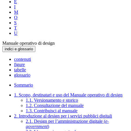
E
I
M
O
S
T
U
Manuale operativo di design
indici e glossario
contenuti
figure
tabelle
glossario
Sommario
1. Scopo, destinatari e uso del Manuale operativo di design
1.1. Versionamento e storico
1.2. Consultazione del manuale
1.3. Contribuisci al manuale
2. Introduzione al design per i servizi pubblici digitali
2.1. Design per l’amministrazione digitale (
e-
government
)