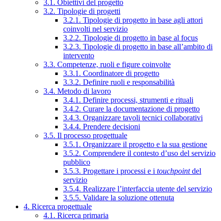
3.1. Obiettivi del progetto
3.2. Tipologie di progetti
3.2.1. Tipologie di progetto in base agli attori
coinvolti nel servizio
3.2.2. Tipologie di progetto in base al focus
3.2.3. Tipologie di progetto in base all’ambito di
intervento
3.3. Competenze, ruoli e figure coinvolte
3.3.1. Coordinatore di progetto
3.3.2. Definire ruoli e responsabilità
3.4. Metodo di lavoro
3.4.1. Definire processi, strumenti e rituali
3.4.2. Curare la documentazione di progetto
3.4.3. Organizzare tavoli tecnici collaborativi
3.4.4. Prendere decisioni
3.5. Il processo progettuale
3.5.1. Organizzare il progetto e la sua gestione
3.5.2. Comprendere il contesto d’uso del servizio
pubblico
3.5.3. Progettare i processi e i
touchpoint
del
servizio
3.5.4. Realizzare l’interfaccia utente del servizio
3.5.5. Validare la soluzione ottenuta
4. Ricerca progettuale
4.1. Ricerca primaria