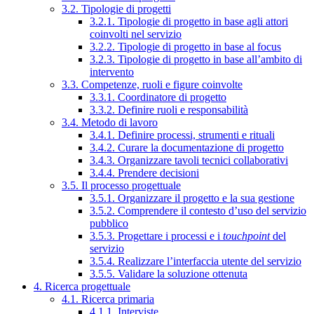
3.2. Tipologie di progetti
3.2.1. Tipologie di progetto in base agli attori
coinvolti nel servizio
3.2.2. Tipologie di progetto in base al focus
3.2.3. Tipologie di progetto in base all’ambito di
intervento
3.3. Competenze, ruoli e figure coinvolte
3.3.1. Coordinatore di progetto
3.3.2. Definire ruoli e responsabilità
3.4. Metodo di lavoro
3.4.1. Definire processi, strumenti e rituali
3.4.2. Curare la documentazione di progetto
3.4.3. Organizzare tavoli tecnici collaborativi
3.4.4. Prendere decisioni
3.5. Il processo progettuale
3.5.1. Organizzare il progetto e la sua gestione
3.5.2. Comprendere il contesto d’uso del servizio
pubblico
3.5.3. Progettare i processi e i
touchpoint
del
servizio
3.5.4. Realizzare l’interfaccia utente del servizio
3.5.5. Validare la soluzione ottenuta
4. Ricerca progettuale
4.1. Ricerca primaria
4.1.1. Interviste