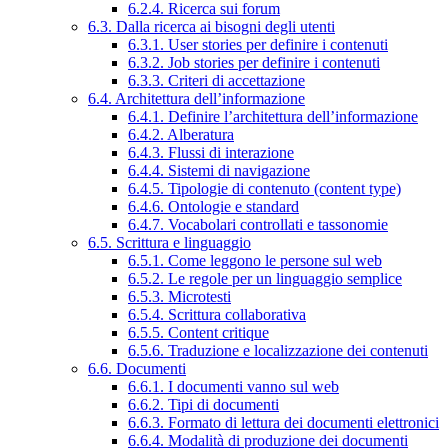
6.2.4. Ricerca sui forum
6.3. Dalla ricerca ai bisogni degli utenti
6.3.1. User stories per definire i contenuti
6.3.2. Job stories per definire i contenuti
6.3.3. Criteri di accettazione
6.4. Architettura dell’informazione
6.4.1. Definire l’architettura dell’informazione
6.4.2. Alberatura
6.4.3. Flussi di interazione
6.4.4. Sistemi di navigazione
6.4.5. Tipologie di contenuto (content type)
6.4.6. Ontologie e standard
6.4.7. Vocabolari controllati e tassonomie
6.5. Scrittura e linguaggio
6.5.1. Come leggono le persone sul web
6.5.2. Le regole per un linguaggio semplice
6.5.3. Microtesti
6.5.4. Scrittura collaborativa
6.5.5. Content critique
6.5.6. Traduzione e localizzazione dei contenuti
6.6. Documenti
6.6.1. I documenti vanno sul web
6.6.2. Tipi di documenti
6.6.3. Formato di lettura dei documenti elettronici
6.6.4. Modalità di produzione dei documenti