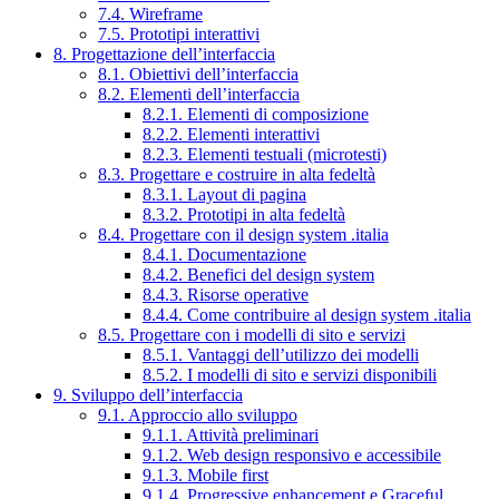
7.4. Wireframe
7.5. Prototipi interattivi
8. Progettazione dell’interfaccia
8.1. Obiettivi dell’interfaccia
8.2. Elementi dell’interfaccia
8.2.1. Elementi di composizione
8.2.2. Elementi interattivi
8.2.3. Elementi testuali (microtesti)
8.3. Progettare e costruire in alta fedeltà
8.3.1. Layout di pagina
8.3.2. Prototipi in alta fedeltà
8.4. Progettare con il design system .italia
8.4.1. Documentazione
8.4.2. Benefici del design system
8.4.3. Risorse operative
8.4.4. Come contribuire al design system .italia
8.5. Progettare con i modelli di sito e servizi
8.5.1. Vantaggi dell’utilizzo dei modelli
8.5.2. I modelli di sito e servizi disponibili
9. Sviluppo dell’interfaccia
9.1. Approccio allo sviluppo
9.1.1. Attività preliminari
9.1.2. Web design responsivo e accessibile
9.1.3. Mobile first
9.1.4. Progressive enhancement e Graceful