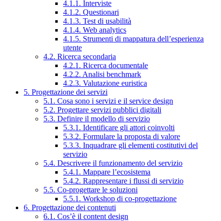
4.1.1. Interviste
4.1.2. Questionari
4.1.3. Test di usabilità
4.1.4. Web analytics
4.1.5. Strumenti di mappatura dell’esperienza
utente
4.2. Ricerca secondaria
4.2.1. Ricerca documentale
4.2.2. Analisi benchmark
4.2.3. Valutazione euristica
5. Progettazione dei servizi
5.1. Cosa sono i servizi e il service design
5.2. Progettare servizi pubblici digitali
5.3. Definire il modello di servizio
5.3.1. Identificare gli attori coinvolti
5.3.2. Formulare la proposta di valore
5.3.3. Inquadrare gli elementi costitutivi del
servizio
5.4. Descrivere il funzionamento del servizio
5.4.1. Mappare l’ecosistema
5.4.2. Rappresentare i flussi di servizio
5.5. Co-progettare le soluzioni
5.5.1. Workshop di co-progettazione
6. Progettazione dei contenuti
6.1. Cos’è il content design