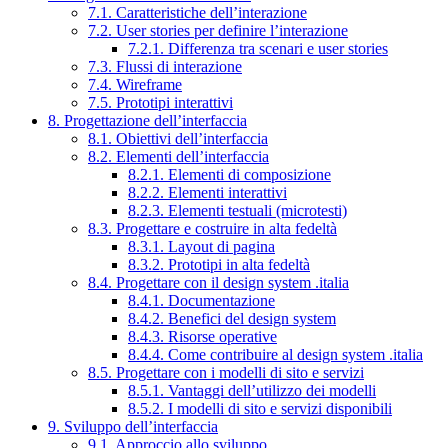
7.1. Caratteristiche dell’interazione
7.2. User stories per definire l’interazione
7.2.1. Differenza tra scenari e user stories
7.3. Flussi di interazione
7.4. Wireframe
7.5. Prototipi interattivi
8. Progettazione dell’interfaccia
8.1. Obiettivi dell’interfaccia
8.2. Elementi dell’interfaccia
8.2.1. Elementi di composizione
8.2.2. Elementi interattivi
8.2.3. Elementi testuali (microtesti)
8.3. Progettare e costruire in alta fedeltà
8.3.1. Layout di pagina
8.3.2. Prototipi in alta fedeltà
8.4. Progettare con il design system .italia
8.4.1. Documentazione
8.4.2. Benefici del design system
8.4.3. Risorse operative
8.4.4. Come contribuire al design system .italia
8.5. Progettare con i modelli di sito e servizi
8.5.1. Vantaggi dell’utilizzo dei modelli
8.5.2. I modelli di sito e servizi disponibili
9. Sviluppo dell’interfaccia
9.1. Approccio allo sviluppo