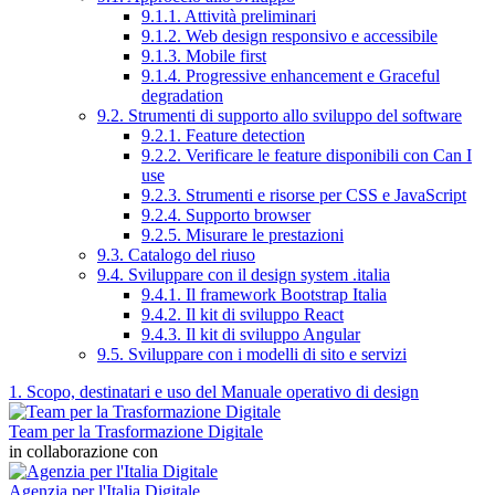
9.1.1. Attività preliminari
9.1.2. Web design responsivo e accessibile
9.1.3. Mobile first
9.1.4. Progressive enhancement e Graceful
degradation
9.2. Strumenti di supporto allo sviluppo del software
9.2.1. Feature detection
9.2.2. Verificare le feature disponibili con Can I
use
9.2.3. Strumenti e risorse per CSS e JavaScript
9.2.4. Supporto browser
9.2.5. Misurare le prestazioni
9.3. Catalogo del riuso
9.4. Sviluppare con il design system .italia
9.4.1. Il framework Bootstrap Italia
9.4.2. Il kit di sviluppo React
9.4.3. Il kit di sviluppo Angular
9.5. Sviluppare con i modelli di sito e servizi
1. Scopo, destinatari e uso del Manuale operativo di design
Team per la Trasformazione Digitale
in collaborazione con
Agenzia per l'Italia Digitale