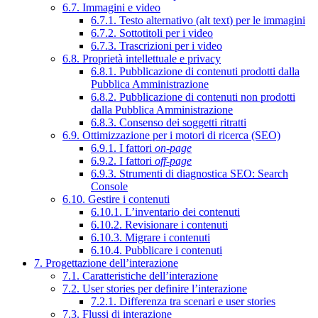
6.7. Immagini e video
6.7.1. Testo alternativo (alt text) per le immagini
6.7.2. Sottotitoli per i video
6.7.3. Trascrizioni per i video
6.8. Proprietà intellettuale e privacy
6.8.1. Pubblicazione di contenuti prodotti dalla
Pubblica Amministrazione
6.8.2. Pubblicazione di contenuti non prodotti
dalla Pubblica Amministrazione
6.8.3. Consenso dei soggetti ritratti
6.9. Ottimizzazione per i motori di ricerca (SEO)
6.9.1. I fattori
on-page
6.9.2. I fattori
off-page
6.9.3. Strumenti di diagnostica SEO: Search
Console
6.10. Gestire i contenuti
6.10.1. L’inventario dei contenuti
6.10.2. Revisionare i contenuti
6.10.3. Migrare i contenuti
6.10.4. Pubblicare i contenuti
7. Progettazione dell’interazione
7.1. Caratteristiche dell’interazione
7.2. User stories per definire l’interazione
7.2.1. Differenza tra scenari e user stories
7.3. Flussi di interazione