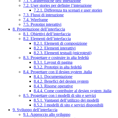
7.1. Caratteristiche dell’interazione
7.2. User stories per definire l’interazione
7.2.1. Differenza tra scenari e user stories
7.3. Flussi di interazione
7.4. Wireframe
7.5. Prototipi interattivi
8. Progettazione dell’interfaccia
8.1. Obiettivi dell’interfaccia
8.2. Elementi dell’interfaccia
8.2.1. Elementi di composizione
8.2.2. Elementi interattivi
8.2.3. Elementi testuali (microtesti)
8.3. Progettare e costruire in alta fedeltà
8.3.1. Layout di pagina
8.3.2. Prototipi in alta fedeltà
8.4. Progettare con il design system .italia
8.4.1. Documentazione
8.4.2. Benefici del design system
8.4.3. Risorse operative
8.4.4. Come contribuire al design system .italia
8.5. Progettare con i modelli di sito e servizi
8.5.1. Vantaggi dell’utilizzo dei modelli
8.5.2. I modelli di sito e servizi disponibili
9. Sviluppo dell’interfaccia
9.1. Approccio allo sviluppo