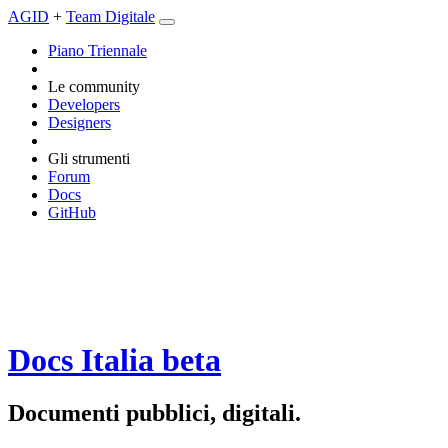
AGID
+
Team Digitale
Piano Triennale
Le community
Developers
Designers
Gli strumenti
Forum
Docs
GitHub
Docs Italia
beta
Documenti pubblici, digitali.