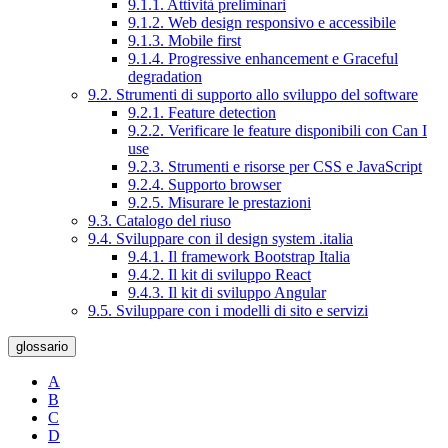
9.1.1. Attività preliminari
9.1.2. Web design responsivo e accessibile
9.1.3. Mobile first
9.1.4. Progressive enhancement e Graceful
degradation
9.2. Strumenti di supporto allo sviluppo del software
9.2.1. Feature detection
9.2.2. Verificare le feature disponibili con Can I
use
9.2.3. Strumenti e risorse per CSS e JavaScript
9.2.4. Supporto browser
9.2.5. Misurare le prestazioni
9.3. Catalogo del riuso
9.4. Sviluppare con il design system .italia
9.4.1. Il framework Bootstrap Italia
9.4.2. Il kit di sviluppo React
9.4.3. Il kit di sviluppo Angular
9.5. Sviluppare con i modelli di sito e servizi
glossario
A
B
C
D