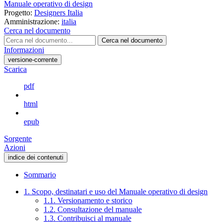
Manuale operativo di design
Progetto:
Designers Italia
Amministrazione:
italia
Cerca nel documento
Cerca nel documento
Informazioni
versione-corrente
Scarica
pdf
html
epub
Sorgente
Azioni
indice dei contenuti
Sommario
1. Scopo, destinatari e uso del Manuale operativo di design
1.1. Versionamento e storico
1.2. Consultazione del manuale
1.3. Contribuisci al manuale