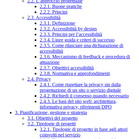
2.2. L’approccio progettuale
2.2.1. Buone pratiche
2.2.2. Principi
2.3. Accessibilità
2.3.1. Definizione
2.3.2. Accessibilità by design
2.3.3. Principi per l’accessibilità
2.3.4. Linee guida e criteri di successo
2.3.5. Come rilasciare una dichiarazione di
accessibilità
2.3.6. Meccanismo di feedback e procedura di
attuazione
2.3.7. Obiettivi accessibilità
2.3.8. Normativa e approfondimenti
2.4. Privacy
2.4.1. Come rispettare la privacy sin dalla
progettazione di un sito o servizio digitale
2.4.2. Richiedi il consenso quando necessario
2.4.3. Le basi del sito web: architettura,
informativa privacy, riferimenti DPO
3. Pianificazione, gestione e strategia
3.1. Obiettivi del progetto
3.2. Tipologie di progetti
3.2.1. Tipologie di progetto in base agli attori
coinvolti nel servizio