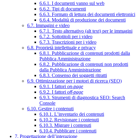
6.6.1. I documenti vanno sul web
6.6.2. Tipi di documenti
6.6.3. Formato di lettura dei documenti elettronici
6.6.4. Modalità di produzione dei documenti
6.7. Immagini e video
6.7.1. Testo alternativo (alt text) per le immagini
6.7.2. Sottotitoli per i video
6.7.3. Trascrizioni per i video
6.8. Proprietà intellettuale e privacy
6.8.1. Pubblicazione di contenuti prodotti dalla
Pubblica Amministrazione
6.8.2. Pubblicazione di contenuti non prodotti
dalla Pubblica Amministrazione
6.8.3. Consenso dei soggetti ritratti
6.9. Ottimizzazione per i motori di ricerca (SEO)
6.9.1. I fattori
on-page
6.9.2. I fattori
off-page
6.9.3. Strumenti di diagnostica SEO: Search
Console
6.10. Gestire i contenuti
6.10.1. L’inventario dei contenuti
6.10.2. Revisionare i contenuti
6.10.3. Migrare i contenuti
6.10.4. Pubblicare i contenuti
7. Progettazione dell’interazione