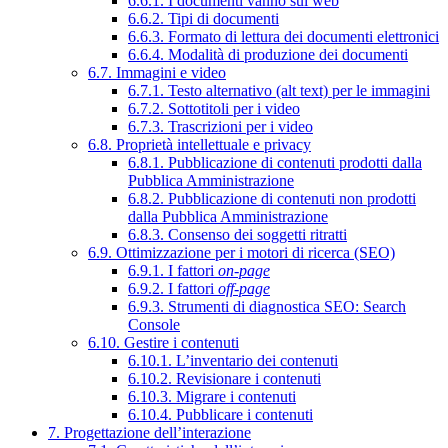
6.6.1. I documenti vanno sul web
6.6.2. Tipi di documenti
6.6.3. Formato di lettura dei documenti elettronici
6.6.4. Modalità di produzione dei documenti
6.7. Immagini e video
6.7.1. Testo alternativo (alt text) per le immagini
6.7.2. Sottotitoli per i video
6.7.3. Trascrizioni per i video
6.8. Proprietà intellettuale e privacy
6.8.1. Pubblicazione di contenuti prodotti dalla
Pubblica Amministrazione
6.8.2. Pubblicazione di contenuti non prodotti
dalla Pubblica Amministrazione
6.8.3. Consenso dei soggetti ritratti
6.9. Ottimizzazione per i motori di ricerca (SEO)
6.9.1. I fattori
on-page
6.9.2. I fattori
off-page
6.9.3. Strumenti di diagnostica SEO: Search
Console
6.10. Gestire i contenuti
6.10.1. L’inventario dei contenuti
6.10.2. Revisionare i contenuti
6.10.3. Migrare i contenuti
6.10.4. Pubblicare i contenuti
7. Progettazione dell’interazione