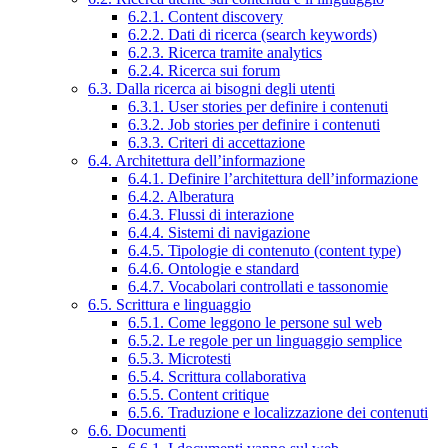
6.2.1. Content discovery
6.2.2. Dati di ricerca (search keywords)
6.2.3. Ricerca tramite analytics
6.2.4. Ricerca sui forum
6.3. Dalla ricerca ai bisogni degli utenti
6.3.1. User stories per definire i contenuti
6.3.2. Job stories per definire i contenuti
6.3.3. Criteri di accettazione
6.4. Architettura dell’informazione
6.4.1. Definire l’architettura dell’informazione
6.4.2. Alberatura
6.4.3. Flussi di interazione
6.4.4. Sistemi di navigazione
6.4.5. Tipologie di contenuto (content type)
6.4.6. Ontologie e standard
6.4.7. Vocabolari controllati e tassonomie
6.5. Scrittura e linguaggio
6.5.1. Come leggono le persone sul web
6.5.2. Le regole per un linguaggio semplice
6.5.3. Microtesti
6.5.4. Scrittura collaborativa
6.5.5. Content critique
6.5.6. Traduzione e localizzazione dei contenuti
6.6. Documenti