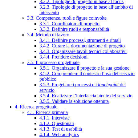
3.2.2. Tipologie di progetto in base al focus
3.2.3. Tipologie di progetto in base all’ambito di
intervento
3.3. Competenze, ruoli e figure coinvolte
3.3.1. Coordinatore di progetto
3.3.2. Definire ruoli e responsabilità
3.4. Metodo di lavoro
3.4.1. Definire processi, strumenti e rituali
3.4.2. Curare la documentazione di progetto
3.4.3. Organizzare tavoli tecnici collaborativi
3.4.4. Prendere decisioni
3.5. Il processo progettuale
3.5.1. Organizzare il progetto e la sua gestione
3.5.2. Comprendere il contesto d’uso del servizio
pubblico
3.5.3. Progettare i processi e i
touchpoint
del
servizio
3.5.4. Realizzare l’interfaccia utente del servizio
3.5.5. Validare la soluzione ottenuta
4. Ricerca progettuale
4.1. Ricerca primaria
4.1.1. Interviste
4.1.2. Questionari
4.1.3. Test di usabilità
4.1.4. Web analytics