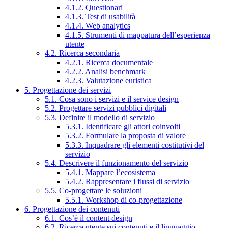
4.1.2. Questionari
4.1.3. Test di usabilità
4.1.4. Web analytics
4.1.5. Strumenti di mappatura dell’esperienza
utente
4.2. Ricerca secondaria
4.2.1. Ricerca documentale
4.2.2. Analisi benchmark
4.2.3. Valutazione euristica
5. Progettazione dei servizi
5.1. Cosa sono i servizi e il service design
5.2. Progettare servizi pubblici digitali
5.3. Definire il modello di servizio
5.3.1. Identificare gli attori coinvolti
5.3.2. Formulare la proposta di valore
5.3.3. Inquadrare gli elementi costitutivi del
servizio
5.4. Descrivere il funzionamento del servizio
5.4.1. Mappare l’ecosistema
5.4.2. Rappresentare i flussi di servizio
5.5. Co-progettare le soluzioni
5.5.1. Workshop di co-progettazione
6. Progettazione dei contenuti
6.1. Cos’è il content design
6.2. Ricerca utente sui contenuti e il linguaggio