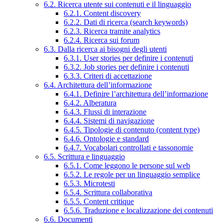
6.2. Ricerca utente sui contenuti e il linguaggio
6.2.1. Content discovery
6.2.2. Dati di ricerca (search keywords)
6.2.3. Ricerca tramite analytics
6.2.4. Ricerca sui forum
6.3. Dalla ricerca ai bisogni degli utenti
6.3.1. User stories per definire i contenuti
6.3.2. Job stories per definire i contenuti
6.3.3. Criteri di accettazione
6.4. Architettura dell’informazione
6.4.1. Definire l’architettura dell’informazione
6.4.2. Alberatura
6.4.3. Flussi di interazione
6.4.4. Sistemi di navigazione
6.4.5. Tipologie di contenuto (content type)
6.4.6. Ontologie e standard
6.4.7. Vocabolari controllati e tassonomie
6.5. Scrittura e linguaggio
6.5.1. Come leggono le persone sul web
6.5.2. Le regole per un linguaggio semplice
6.5.3. Microtesti
6.5.4. Scrittura collaborativa
6.5.5. Content critique
6.5.6. Traduzione e localizzazione dei contenuti
6.6. Documenti