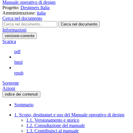
Manuale operativo di design
Progetto:
Designers Italia
Amministrazione:
italia
Cerca nel documento
Cerca nel documento
Informazioni
versione-corrente
Scarica
pdf
html
epub
Sorgente
Azioni
indice dei contenuti
Sommario
1. Scopo, destinatari e uso del Manuale operativo di design
1.1. Versionamento e storico
1.2. Consultazione del manuale
1.3. Contribuisci al manuale