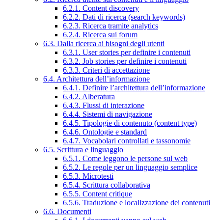
6.2.1. Content discovery
6.2.2. Dati di ricerca (search keywords)
6.2.3. Ricerca tramite analytics
6.2.4. Ricerca sui forum
6.3. Dalla ricerca ai bisogni degli utenti
6.3.1. User stories per definire i contenuti
6.3.2. Job stories per definire i contenuti
6.3.3. Criteri di accettazione
6.4. Architettura dell’informazione
6.4.1. Definire l’architettura dell’informazione
6.4.2. Alberatura
6.4.3. Flussi di interazione
6.4.4. Sistemi di navigazione
6.4.5. Tipologie di contenuto (content type)
6.4.6. Ontologie e standard
6.4.7. Vocabolari controllati e tassonomie
6.5. Scrittura e linguaggio
6.5.1. Come leggono le persone sul web
6.5.2. Le regole per un linguaggio semplice
6.5.3. Microtesti
6.5.4. Scrittura collaborativa
6.5.5. Content critique
6.5.6. Traduzione e localizzazione dei contenuti
6.6. Documenti