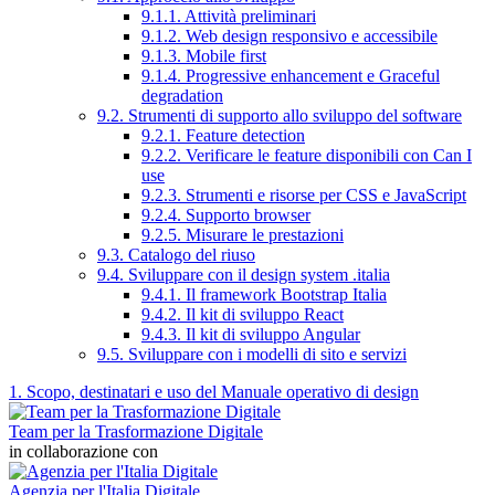
9.1.1. Attività preliminari
9.1.2. Web design responsivo e accessibile
9.1.3. Mobile first
9.1.4. Progressive enhancement e Graceful
degradation
9.2. Strumenti di supporto allo sviluppo del software
9.2.1. Feature detection
9.2.2. Verificare le feature disponibili con Can I
use
9.2.3. Strumenti e risorse per CSS e JavaScript
9.2.4. Supporto browser
9.2.5. Misurare le prestazioni
9.3. Catalogo del riuso
9.4. Sviluppare con il design system .italia
9.4.1. Il framework Bootstrap Italia
9.4.2. Il kit di sviluppo React
9.4.3. Il kit di sviluppo Angular
9.5. Sviluppare con i modelli di sito e servizi
1. Scopo, destinatari e uso del Manuale operativo di design
Team per la Trasformazione Digitale
in collaborazione con
Agenzia per l'Italia Digitale