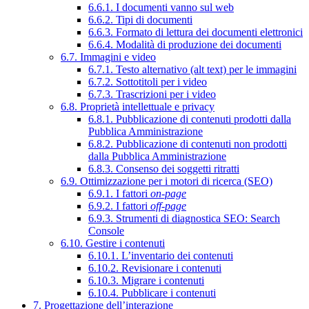
6.6.1. I documenti vanno sul web
6.6.2. Tipi di documenti
6.6.3. Formato di lettura dei documenti elettronici
6.6.4. Modalità di produzione dei documenti
6.7. Immagini e video
6.7.1. Testo alternativo (alt text) per le immagini
6.7.2. Sottotitoli per i video
6.7.3. Trascrizioni per i video
6.8. Proprietà intellettuale e privacy
6.8.1. Pubblicazione di contenuti prodotti dalla
Pubblica Amministrazione
6.8.2. Pubblicazione di contenuti non prodotti
dalla Pubblica Amministrazione
6.8.3. Consenso dei soggetti ritratti
6.9. Ottimizzazione per i motori di ricerca (SEO)
6.9.1. I fattori
on-page
6.9.2. I fattori
off-page
6.9.3. Strumenti di diagnostica SEO: Search
Console
6.10. Gestire i contenuti
6.10.1. L’inventario dei contenuti
6.10.2. Revisionare i contenuti
6.10.3. Migrare i contenuti
6.10.4. Pubblicare i contenuti
7. Progettazione dell’interazione