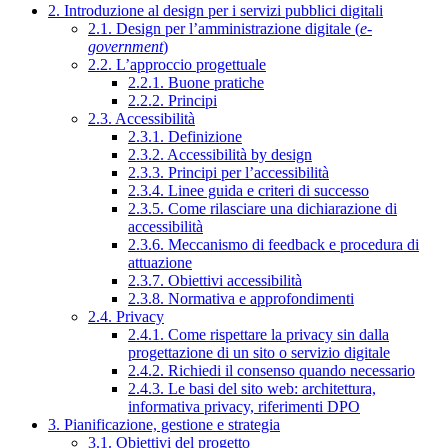
2. Introduzione al design per i servizi pubblici digitali
2.1. Design per l’amministrazione digitale (
e-
government
)
2.2. L’approccio progettuale
2.2.1. Buone pratiche
2.2.2. Principi
2.3. Accessibilità
2.3.1. Definizione
2.3.2. Accessibilità by design
2.3.3. Principi per l’accessibilità
2.3.4. Linee guida e criteri di successo
2.3.5. Come rilasciare una dichiarazione di
accessibilità
2.3.6. Meccanismo di feedback e procedura di
attuazione
2.3.7. Obiettivi accessibilità
2.3.8. Normativa e approfondimenti
2.4. Privacy
2.4.1. Come rispettare la privacy sin dalla
progettazione di un sito o servizio digitale
2.4.2. Richiedi il consenso quando necessario
2.4.3. Le basi del sito web: architettura,
informativa privacy, riferimenti DPO
3. Pianificazione, gestione e strategia
3.1. Obiettivi del progetto