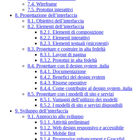
7.4. Wireframe
7.5. Prototipi interattivi
8. Progettazione dell’interfaccia
8.1. Obiettivi dell’interfaccia
8.2. Elementi dell’interfaccia
8.2.1. Elementi di composizione
8.2.2. Elementi interattivi
8.2.3. Elementi testuali (microtesti)
8.3. Progettare e costruire in alta fedeltà
8.3.1. Layout di pagina
8.3.2. Prototipi in alta fedeltà
8.4. Progettare con il design system .italia
8.4.1. Documentazione
8.4.2. Benefici del design system
8.4.3. Risorse operative
8.4.4. Come contribuire al design system .italia
8.5. Progettare con i modelli di sito e servizi
8.5.1. Vantaggi dell’utilizzo dei modelli
8.5.2. I modelli di sito e servizi disponibili
9. Sviluppo dell’interfaccia
9.1. Approccio allo sviluppo
9.1.1. Attività preliminari
9.1.2. Web design responsivo e accessibile
9.1.3. Mobile first
9.1.4. Progressive enhancement e Graceful