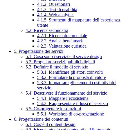
4.1.2. Questionari
4.1.3. Test di usabilità
4.1.4. Web analytics
4.1.5. Strumenti di mappatura dell’esperienza
utente
4.2. Ricerca secondaria
4.2.1. Ricerca documentale
4.2.2. Analisi benchmark
4.2.3. Valutazione euristica
5. Progettazione dei servizi
5.1. Cosa sono i servizi e il service design
5.2. Progettare servizi pubblici digitali
5.3. Definire il modello di servizio
5.3.1. Identificare gli attori coinvolti
5.3.2. Formulare la proposta di valore
5.3.3. Inquadrare gli elementi costitutivi del
servizio
5.4. Descrivere il funzionamento del servizio
5.4.1. Mappare l’ecosistema
5.4.2. Rappresentare i flussi di servizio
5.5. Co-progettare le soluzioni
5.5.1. Workshop di co-progettazione
6. Progettazione dei contenuti
6.1. Cos’è il content design
6.2. Ricerca utente sui contenuti e il linguaggio