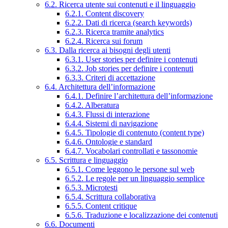
6.2. Ricerca utente sui contenuti e il linguaggio
6.2.1. Content discovery
6.2.2. Dati di ricerca (search keywords)
6.2.3. Ricerca tramite analytics
6.2.4. Ricerca sui forum
6.3. Dalla ricerca ai bisogni degli utenti
6.3.1. User stories per definire i contenuti
6.3.2. Job stories per definire i contenuti
6.3.3. Criteri di accettazione
6.4. Architettura dell’informazione
6.4.1. Definire l’architettura dell’informazione
6.4.2. Alberatura
6.4.3. Flussi di interazione
6.4.4. Sistemi di navigazione
6.4.5. Tipologie di contenuto (content type)
6.4.6. Ontologie e standard
6.4.7. Vocabolari controllati e tassonomie
6.5. Scrittura e linguaggio
6.5.1. Come leggono le persone sul web
6.5.2. Le regole per un linguaggio semplice
6.5.3. Microtesti
6.5.4. Scrittura collaborativa
6.5.5. Content critique
6.5.6. Traduzione e localizzazione dei contenuti
6.6. Documenti