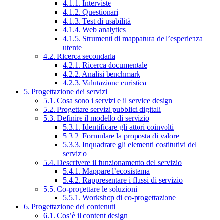
4.1.1. Interviste
4.1.2. Questionari
4.1.3. Test di usabilità
4.1.4. Web analytics
4.1.5. Strumenti di mappatura dell’esperienza
utente
4.2. Ricerca secondaria
4.2.1. Ricerca documentale
4.2.2. Analisi benchmark
4.2.3. Valutazione euristica
5. Progettazione dei servizi
5.1. Cosa sono i servizi e il service design
5.2. Progettare servizi pubblici digitali
5.3. Definire il modello di servizio
5.3.1. Identificare gli attori coinvolti
5.3.2. Formulare la proposta di valore
5.3.3. Inquadrare gli elementi costitutivi del
servizio
5.4. Descrivere il funzionamento del servizio
5.4.1. Mappare l’ecosistema
5.4.2. Rappresentare i flussi di servizio
5.5. Co-progettare le soluzioni
5.5.1. Workshop di co-progettazione
6. Progettazione dei contenuti
6.1. Cos’è il content design