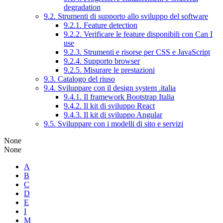
degradation
9.2. Strumenti di supporto allo sviluppo del software
9.2.1. Feature detection
9.2.2. Verificare le feature disponibili con Can I
use
9.2.3. Strumenti e risorse per CSS e JavaScript
9.2.4. Supporto browser
9.2.5. Misurare le prestazioni
9.3. Catalogo del riuso
9.4. Sviluppare con il design system .italia
9.4.1. Il framework Bootstrap Italia
9.4.2. Il kit di sviluppo React
9.4.3. Il kit di sviluppo Angular
9.5. Sviluppare con i modelli di sito e servizi
None
None
A
B
C
D
E
I
M