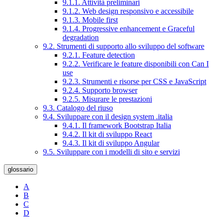
9.1.1. Attività preliminari
9.1.2. Web design responsivo e accessibile
9.1.3. Mobile first
9.1.4. Progressive enhancement e Graceful
degradation
9.2. Strumenti di supporto allo sviluppo del software
9.2.1. Feature detection
9.2.2. Verificare le feature disponibili con Can I
use
9.2.3. Strumenti e risorse per CSS e JavaScript
9.2.4. Supporto browser
9.2.5. Misurare le prestazioni
9.3. Catalogo del riuso
9.4. Sviluppare con il design system .italia
9.4.1. Il framework Bootstrap Italia
9.4.2. Il kit di sviluppo React
9.4.3. Il kit di sviluppo Angular
9.5. Sviluppare con i modelli di sito e servizi
glossario
A
B
C
D