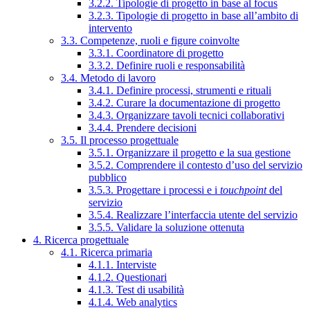
3.2.2. Tipologie di progetto in base al focus
3.2.3. Tipologie di progetto in base all’ambito di
intervento
3.3. Competenze, ruoli e figure coinvolte
3.3.1. Coordinatore di progetto
3.3.2. Definire ruoli e responsabilità
3.4. Metodo di lavoro
3.4.1. Definire processi, strumenti e rituali
3.4.2. Curare la documentazione di progetto
3.4.3. Organizzare tavoli tecnici collaborativi
3.4.4. Prendere decisioni
3.5. Il processo progettuale
3.5.1. Organizzare il progetto e la sua gestione
3.5.2. Comprendere il contesto d’uso del servizio
pubblico
3.5.3. Progettare i processi e i
touchpoint
del
servizio
3.5.4. Realizzare l’interfaccia utente del servizio
3.5.5. Validare la soluzione ottenuta
4. Ricerca progettuale
4.1. Ricerca primaria
4.1.1. Interviste
4.1.2. Questionari
4.1.3. Test di usabilità
4.1.4. Web analytics