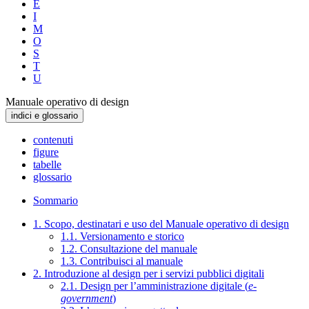
E
I
M
O
S
T
U
Manuale operativo di design
indici e glossario
contenuti
figure
tabelle
glossario
Sommario
1. Scopo, destinatari e uso del Manuale operativo di design
1.1. Versionamento e storico
1.2. Consultazione del manuale
1.3. Contribuisci al manuale
2. Introduzione al design per i servizi pubblici digitali
2.1. Design per l’amministrazione digitale (
e-
government
)