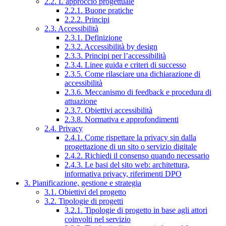
2.2. L’approccio progettuale
2.2.1. Buone pratiche
2.2.2. Principi
2.3. Accessibilità
2.3.1. Definizione
2.3.2. Accessibilità by design
2.3.3. Principi per l’accessibilità
2.3.4. Linee guida e criteri di successo
2.3.5. Come rilasciare una dichiarazione di
accessibilità
2.3.6. Meccanismo di feedback e procedura di
attuazione
2.3.7. Obiettivi accessibilità
2.3.8. Normativa e approfondimenti
2.4. Privacy
2.4.1. Come rispettare la privacy sin dalla
progettazione di un sito o servizio digitale
2.4.2. Richiedi il consenso quando necessario
2.4.3. Le basi del sito web: architettura,
informativa privacy, riferimenti DPO
3. Pianificazione, gestione e strategia
3.1. Obiettivi del progetto
3.2. Tipologie di progetti
3.2.1. Tipologie di progetto in base agli attori
coinvolti nel servizio