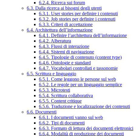
6.2.4. Ricerca sui forum
6.3. Dalla ricerca ai bisogni degli utenti
6.3.1. User stories per definire i contenuti
6.3.2. Job stories per definire i contenuti
6.3.3. Criteri di accettazione
6.4. Architettura dell’informazione
6.4.1. Definire l’architettura dell’informazione
6.4.2. Alberatura
6.4.3. Flussi di interazione
6.4.4. Sistemi di navigazione
6.4.5. Tipologie di contenuto (content type)
6.4.6. Ontologie e standard
6.4.7. Vocabolari controllati e tassonomie
6.5. Scrittura e linguaggio
6.5.1. Come leggono le persone sul web
6.5.2. Le regole per un linguaggio semplice
6.5.3. Microtesti
6.5.4. Scrittura collaborativa
6.5.5. Content critique
6.5.6. Traduzione e localizzazione dei contenuti
6.6. Documenti
6.6.1. I documenti vanno sul web
6.6.2. Tipi di documenti
6.6.3. Formato di lettura dei documenti elettronici
6.6.4. Modalità di produzione dei documenti