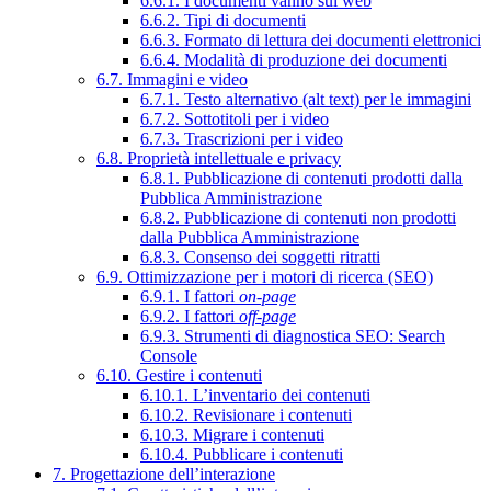
6.6.1. I documenti vanno sul web
6.6.2. Tipi di documenti
6.6.3. Formato di lettura dei documenti elettronici
6.6.4. Modalità di produzione dei documenti
6.7. Immagini e video
6.7.1. Testo alternativo (alt text) per le immagini
6.7.2. Sottotitoli per i video
6.7.3. Trascrizioni per i video
6.8. Proprietà intellettuale e privacy
6.8.1. Pubblicazione di contenuti prodotti dalla
Pubblica Amministrazione
6.8.2. Pubblicazione di contenuti non prodotti
dalla Pubblica Amministrazione
6.8.3. Consenso dei soggetti ritratti
6.9. Ottimizzazione per i motori di ricerca (SEO)
6.9.1. I fattori
on-page
6.9.2. I fattori
off-page
6.9.3. Strumenti di diagnostica SEO: Search
Console
6.10. Gestire i contenuti
6.10.1. L’inventario dei contenuti
6.10.2. Revisionare i contenuti
6.10.3. Migrare i contenuti
6.10.4. Pubblicare i contenuti
7. Progettazione dell’interazione