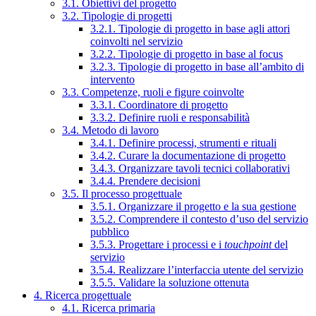
3.1. Obiettivi del progetto
3.2. Tipologie di progetti
3.2.1. Tipologie di progetto in base agli attori
coinvolti nel servizio
3.2.2. Tipologie di progetto in base al focus
3.2.3. Tipologie di progetto in base all’ambito di
intervento
3.3. Competenze, ruoli e figure coinvolte
3.3.1. Coordinatore di progetto
3.3.2. Definire ruoli e responsabilità
3.4. Metodo di lavoro
3.4.1. Definire processi, strumenti e rituali
3.4.2. Curare la documentazione di progetto
3.4.3. Organizzare tavoli tecnici collaborativi
3.4.4. Prendere decisioni
3.5. Il processo progettuale
3.5.1. Organizzare il progetto e la sua gestione
3.5.2. Comprendere il contesto d’uso del servizio
pubblico
3.5.3. Progettare i processi e i
touchpoint
del
servizio
3.5.4. Realizzare l’interfaccia utente del servizio
3.5.5. Validare la soluzione ottenuta
4. Ricerca progettuale
4.1. Ricerca primaria