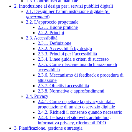
1.3. Contribuisci al manuale
2. Introduzione al design per i servizi pubblici digitali
2.1. Design per l’amministrazione digitale (
e-
government
)
2.2. L’approccio progettuale
2.2.1. Buone pratiche
2.2.2. Principi
2.3. Accessibilità
2.3.1. Definizione
2.3.2. Accessibilità by design
2.3.3. Principi per l’accessibilità
2.3.4. Linee guida e criteri di successo
2.3.5. Come rilasciare una dichiarazione di
accessibilità
2.3.6. Meccanismo di feedback e procedura di
attuazione
2.3.7. Obiettivi accessibilità
2.3.8. Normativa e approfondimenti
2.4. Privacy
2.4.1. Come rispettare la privacy sin dalla
progettazione di un sito o servizio digitale
2.4.2. Richiedi il consenso quando necessario
2.4.3. Le basi del sito web: architettura,
informativa privacy, riferimenti DPO
3. Pianificazione, gestione e strategia