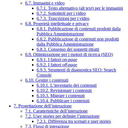
6.7. Immagini e video
6.7.1. Testo alternativo (alt text) per le immagini
6.7.2. Sottotitoli per i video
6.7.3. Trascrizioni per i video
6.8. Proprietà intellettuale e privacy
6.8.1. Pubblicazione di contenuti prodotti dalla
Pubblica Amministrazione
6.8.2. Pubblicazione di contenuti non prodotti
dalla Pubblica Amministrazione
6.8.3. Consenso dei soggetti ritratti
6.9. Ottimizzazione per i motori di ricerca (SEO)
6.9.1. I fattori
on-page
6.9.2. I fattori
off-page
6.9.3. Strumenti di diagnostica SEO: Search
Console
6.10. Gestire i contenuti
6.10.1. L’inventario dei contenuti
6.10.2. Revisionare i contenuti
6.10.3. Migrare i contenuti
6.10.4. Pubblicare i contenuti
7. Progettazione dell’interazione
7.1. Caratteristiche dell’interazione
7.2. User stories per definire l’interazione
7.2.1. Differenza tra scenari e user stories
7.3. Flussi di interazione