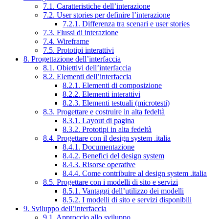
7.1. Caratteristiche dell’interazione
7.2. User stories per definire l’interazione
7.2.1. Differenza tra scenari e user stories
7.3. Flussi di interazione
7.4. Wireframe
7.5. Prototipi interattivi
8. Progettazione dell’interfaccia
8.1. Obiettivi dell’interfaccia
8.2. Elementi dell’interfaccia
8.2.1. Elementi di composizione
8.2.2. Elementi interattivi
8.2.3. Elementi testuali (microtesti)
8.3. Progettare e costruire in alta fedeltà
8.3.1. Layout di pagina
8.3.2. Prototipi in alta fedeltà
8.4. Progettare con il design system .italia
8.4.1. Documentazione
8.4.2. Benefici del design system
8.4.3. Risorse operative
8.4.4. Come contribuire al design system .italia
8.5. Progettare con i modelli di sito e servizi
8.5.1. Vantaggi dell’utilizzo dei modelli
8.5.2. I modelli di sito e servizi disponibili
9. Sviluppo dell’interfaccia
9.1. Approccio allo sviluppo