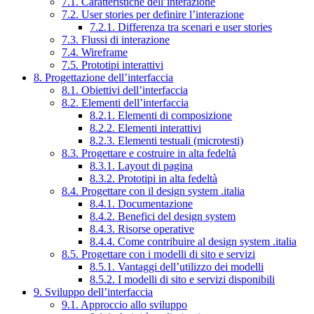
7.1. Caratteristiche dell’interazione
7.2. User stories per definire l’interazione
7.2.1. Differenza tra scenari e user stories
7.3. Flussi di interazione
7.4. Wireframe
7.5. Prototipi interattivi
8. Progettazione dell’interfaccia
8.1. Obiettivi dell’interfaccia
8.2. Elementi dell’interfaccia
8.2.1. Elementi di composizione
8.2.2. Elementi interattivi
8.2.3. Elementi testuali (microtesti)
8.3. Progettare e costruire in alta fedeltà
8.3.1. Layout di pagina
8.3.2. Prototipi in alta fedeltà
8.4. Progettare con il design system .italia
8.4.1. Documentazione
8.4.2. Benefici del design system
8.4.3. Risorse operative
8.4.4. Come contribuire al design system .italia
8.5. Progettare con i modelli di sito e servizi
8.5.1. Vantaggi dell’utilizzo dei modelli
8.5.2. I modelli di sito e servizi disponibili
9. Sviluppo dell’interfaccia
9.1. Approccio allo sviluppo