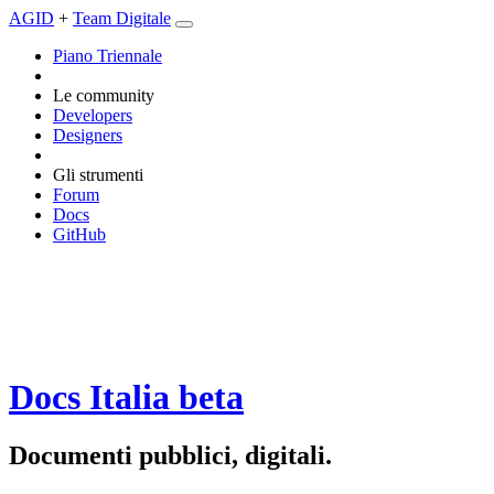
AGID
+
Team Digitale
Piano Triennale
Le community
Developers
Designers
Gli strumenti
Forum
Docs
GitHub
Docs Italia
beta
Documenti pubblici, digitali.