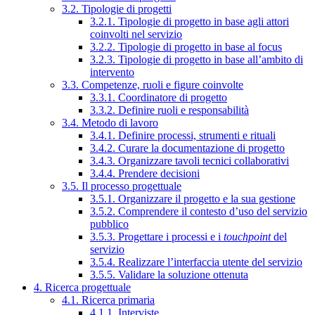
3.2. Tipologie di progetti
3.2.1. Tipologie di progetto in base agli attori
coinvolti nel servizio
3.2.2. Tipologie di progetto in base al focus
3.2.3. Tipologie di progetto in base all’ambito di
intervento
3.3. Competenze, ruoli e figure coinvolte
3.3.1. Coordinatore di progetto
3.3.2. Definire ruoli e responsabilità
3.4. Metodo di lavoro
3.4.1. Definire processi, strumenti e rituali
3.4.2. Curare la documentazione di progetto
3.4.3. Organizzare tavoli tecnici collaborativi
3.4.4. Prendere decisioni
3.5. Il processo progettuale
3.5.1. Organizzare il progetto e la sua gestione
3.5.2. Comprendere il contesto d’uso del servizio
pubblico
3.5.3. Progettare i processi e i
touchpoint
del
servizio
3.5.4. Realizzare l’interfaccia utente del servizio
3.5.5. Validare la soluzione ottenuta
4. Ricerca progettuale
4.1. Ricerca primaria
4.1.1. Interviste