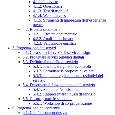
4.1.1. Interviste
4.1.2. Questionari
4.1.3. Test di usabilità
4.1.4. Web analytics
4.1.5. Strumenti di mappatura dell’esperienza
utente
4.2. Ricerca secondaria
4.2.1. Ricerca documentale
4.2.2. Analisi benchmark
4.2.3. Valutazione euristica
5. Progettazione dei servizi
5.1. Cosa sono i servizi e il service design
5.2. Progettare servizi pubblici digitali
5.3. Definire il modello di servizio
5.3.1. Identificare gli attori coinvolti
5.3.2. Formulare la proposta di valore
5.3.3. Inquadrare gli elementi costitutivi del
servizio
5.4. Descrivere il funzionamento del servizio
5.4.1. Mappare l’ecosistema
5.4.2. Rappresentare i flussi di servizio
5.5. Co-progettare le soluzioni
5.5.1. Workshop di co-progettazione
6. Progettazione dei contenuti
6.1. Cos’è il content design