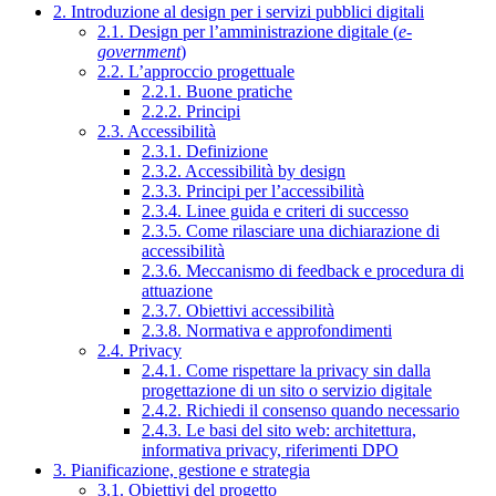
2. Introduzione al design per i servizi pubblici digitali
2.1. Design per l’amministrazione digitale (
e-
government
)
2.2. L’approccio progettuale
2.2.1. Buone pratiche
2.2.2. Principi
2.3. Accessibilità
2.3.1. Definizione
2.3.2. Accessibilità by design
2.3.3. Principi per l’accessibilità
2.3.4. Linee guida e criteri di successo
2.3.5. Come rilasciare una dichiarazione di
accessibilità
2.3.6. Meccanismo di feedback e procedura di
attuazione
2.3.7. Obiettivi accessibilità
2.3.8. Normativa e approfondimenti
2.4. Privacy
2.4.1. Come rispettare la privacy sin dalla
progettazione di un sito o servizio digitale
2.4.2. Richiedi il consenso quando necessario
2.4.3. Le basi del sito web: architettura,
informativa privacy, riferimenti DPO
3. Pianificazione, gestione e strategia
3.1. Obiettivi del progetto