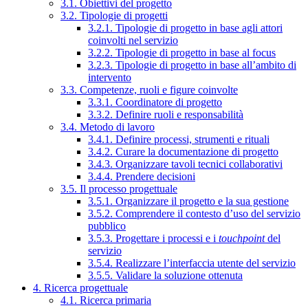
3.1. Obiettivi del progetto
3.2. Tipologie di progetti
3.2.1. Tipologie di progetto in base agli attori
coinvolti nel servizio
3.2.2. Tipologie di progetto in base al focus
3.2.3. Tipologie di progetto in base all’ambito di
intervento
3.3. Competenze, ruoli e figure coinvolte
3.3.1. Coordinatore di progetto
3.3.2. Definire ruoli e responsabilità
3.4. Metodo di lavoro
3.4.1. Definire processi, strumenti e rituali
3.4.2. Curare la documentazione di progetto
3.4.3. Organizzare tavoli tecnici collaborativi
3.4.4. Prendere decisioni
3.5. Il processo progettuale
3.5.1. Organizzare il progetto e la sua gestione
3.5.2. Comprendere il contesto d’uso del servizio
pubblico
3.5.3. Progettare i processi e i
touchpoint
del
servizio
3.5.4. Realizzare l’interfaccia utente del servizio
3.5.5. Validare la soluzione ottenuta
4. Ricerca progettuale
4.1. Ricerca primaria