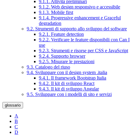
9.1.1. Attività preliminari
9.1.2. Web design responsivo e accessibile
9.1.3. Mobile first
9.1.4. Progressive enhancement e Graceful
degradation
9.2. Strumenti di supporto allo sviluppo del software
9.2.1. Feature detection
9.2.2. Verificare le feature disponibili con Can I
use
9.2.3. Strumenti e risorse per CSS e JavaScript
9.2.4. Supporto browser
9.2.5. Misurare le prestazioni
9.3. Catalogo del riuso
9.4. Sviluppare con il design system .italia
9.4.1. Il framework Bootstrap Italia
9.4.2. Il kit di sviluppo React
9.4.3. Il kit di sviluppo Angular
9.5. Sviluppare con i modelli di sito e servizi
glossario
A
B
C
D