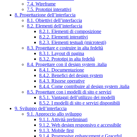
7.4. Wireframe
7.5. Prototipi interattivi
8. Progettazione dell’interfaccia
8.1. Obiettivi dell’interfaccia
8.2. Elementi dell’interfaccia
8.2.1. Elementi di composizione
8.2.2. Elementi interattivi
8.2.3. Elementi testuali (microtesti)
8.3. Progettare e costruire in alta fedeltà
8.3.1. Layout di pagina
8.3.2. Prototipi in alta fedeltà
8.4. Progettare con il design system .italia
8.4.1. Documentazione
8.4.2. Benefici del design system
8.4.3. Risorse operative
8.4.4. Come contribuire al design system .italia
8.5. Progettare con i modelli di sito e servizi
8.5.1. Vantaggi dell’utilizzo dei modelli
8.5.2. I modelli di sito e servizi disponibili
9. Sviluppo dell’interfaccia
9.1. Approccio allo sviluppo
9.1.1. Attività preliminari
9.1.2. Web design responsivo e accessibile
9.1.3. Mobile first
9.1.4. Progressive enhancement e Graceful