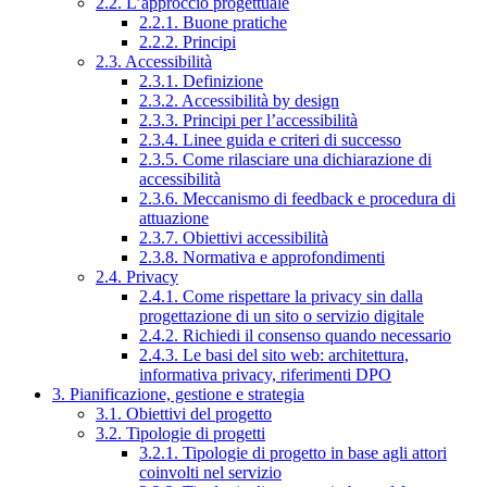
2.2. L’approccio progettuale
2.2.1. Buone pratiche
2.2.2. Principi
2.3. Accessibilità
2.3.1. Definizione
2.3.2. Accessibilità by design
2.3.3. Principi per l’accessibilità
2.3.4. Linee guida e criteri di successo
2.3.5. Come rilasciare una dichiarazione di
accessibilità
2.3.6. Meccanismo di feedback e procedura di
attuazione
2.3.7. Obiettivi accessibilità
2.3.8. Normativa e approfondimenti
2.4. Privacy
2.4.1. Come rispettare la privacy sin dalla
progettazione di un sito o servizio digitale
2.4.2. Richiedi il consenso quando necessario
2.4.3. Le basi del sito web: architettura,
informativa privacy, riferimenti DPO
3. Pianificazione, gestione e strategia
3.1. Obiettivi del progetto
3.2. Tipologie di progetti
3.2.1. Tipologie di progetto in base agli attori
coinvolti nel servizio