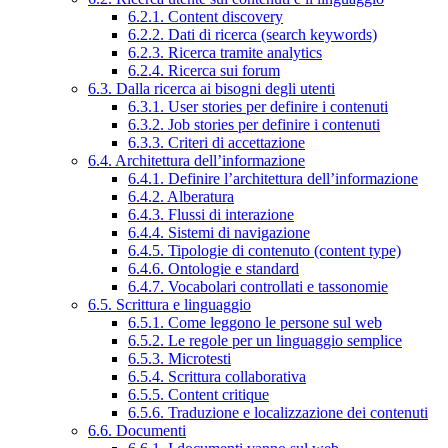
6.2.1. Content discovery
6.2.2. Dati di ricerca (search keywords)
6.2.3. Ricerca tramite analytics
6.2.4. Ricerca sui forum
6.3. Dalla ricerca ai bisogni degli utenti
6.3.1. User stories per definire i contenuti
6.3.2. Job stories per definire i contenuti
6.3.3. Criteri di accettazione
6.4. Architettura dell’informazione
6.4.1. Definire l’architettura dell’informazione
6.4.2. Alberatura
6.4.3. Flussi di interazione
6.4.4. Sistemi di navigazione
6.4.5. Tipologie di contenuto (content type)
6.4.6. Ontologie e standard
6.4.7. Vocabolari controllati e tassonomie
6.5. Scrittura e linguaggio
6.5.1. Come leggono le persone sul web
6.5.2. Le regole per un linguaggio semplice
6.5.3. Microtesti
6.5.4. Scrittura collaborativa
6.5.5. Content critique
6.5.6. Traduzione e localizzazione dei contenuti
6.6. Documenti