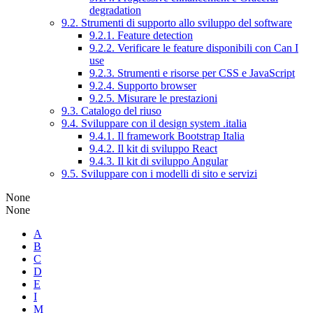
degradation
9.2. Strumenti di supporto allo sviluppo del software
9.2.1. Feature detection
9.2.2. Verificare le feature disponibili con Can I
use
9.2.3. Strumenti e risorse per CSS e JavaScript
9.2.4. Supporto browser
9.2.5. Misurare le prestazioni
9.3. Catalogo del riuso
9.4. Sviluppare con il design system .italia
9.4.1. Il framework Bootstrap Italia
9.4.2. Il kit di sviluppo React
9.4.3. Il kit di sviluppo Angular
9.5. Sviluppare con i modelli di sito e servizi
None
None
A
B
C
D
E
I
M