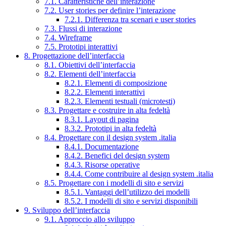
7.1. Caratteristiche dell’interazione
7.2. User stories per definire l’interazione
7.2.1. Differenza tra scenari e user stories
7.3. Flussi di interazione
7.4. Wireframe
7.5. Prototipi interattivi
8. Progettazione dell’interfaccia
8.1. Obiettivi dell’interfaccia
8.2. Elementi dell’interfaccia
8.2.1. Elementi di composizione
8.2.2. Elementi interattivi
8.2.3. Elementi testuali (microtesti)
8.3. Progettare e costruire in alta fedeltà
8.3.1. Layout di pagina
8.3.2. Prototipi in alta fedeltà
8.4. Progettare con il design system .italia
8.4.1. Documentazione
8.4.2. Benefici del design system
8.4.3. Risorse operative
8.4.4. Come contribuire al design system .italia
8.5. Progettare con i modelli di sito e servizi
8.5.1. Vantaggi dell’utilizzo dei modelli
8.5.2. I modelli di sito e servizi disponibili
9. Sviluppo dell’interfaccia
9.1. Approccio allo sviluppo