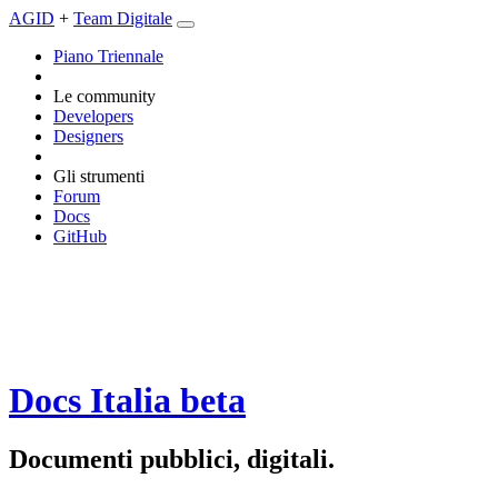
AGID
+
Team Digitale
Piano Triennale
Le community
Developers
Designers
Gli strumenti
Forum
Docs
GitHub
Docs Italia
beta
Documenti pubblici, digitali.