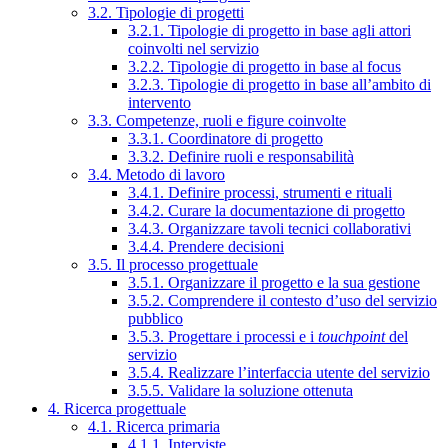
3.2. Tipologie di progetti
3.2.1. Tipologie di progetto in base agli attori
coinvolti nel servizio
3.2.2. Tipologie di progetto in base al focus
3.2.3. Tipologie di progetto in base all’ambito di
intervento
3.3. Competenze, ruoli e figure coinvolte
3.3.1. Coordinatore di progetto
3.3.2. Definire ruoli e responsabilità
3.4. Metodo di lavoro
3.4.1. Definire processi, strumenti e rituali
3.4.2. Curare la documentazione di progetto
3.4.3. Organizzare tavoli tecnici collaborativi
3.4.4. Prendere decisioni
3.5. Il processo progettuale
3.5.1. Organizzare il progetto e la sua gestione
3.5.2. Comprendere il contesto d’uso del servizio
pubblico
3.5.3. Progettare i processi e i
touchpoint
del
servizio
3.5.4. Realizzare l’interfaccia utente del servizio
3.5.5. Validare la soluzione ottenuta
4. Ricerca progettuale
4.1. Ricerca primaria
4.1.1. Interviste