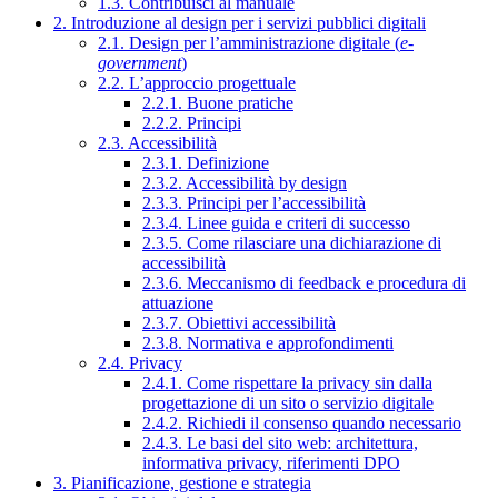
1.3. Contribuisci al manuale
2. Introduzione al design per i servizi pubblici digitali
2.1. Design per l’amministrazione digitale (
e-
government
)
2.2. L’approccio progettuale
2.2.1. Buone pratiche
2.2.2. Principi
2.3. Accessibilità
2.3.1. Definizione
2.3.2. Accessibilità by design
2.3.3. Principi per l’accessibilità
2.3.4. Linee guida e criteri di successo
2.3.5. Come rilasciare una dichiarazione di
accessibilità
2.3.6. Meccanismo di feedback e procedura di
attuazione
2.3.7. Obiettivi accessibilità
2.3.8. Normativa e approfondimenti
2.4. Privacy
2.4.1. Come rispettare la privacy sin dalla
progettazione di un sito o servizio digitale
2.4.2. Richiedi il consenso quando necessario
2.4.3. Le basi del sito web: architettura,
informativa privacy, riferimenti DPO
3. Pianificazione, gestione e strategia