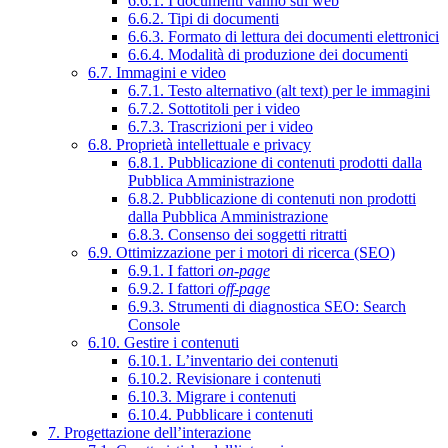
6.6.1. I documenti vanno sul web
6.6.2. Tipi di documenti
6.6.3. Formato di lettura dei documenti elettronici
6.6.4. Modalità di produzione dei documenti
6.7. Immagini e video
6.7.1. Testo alternativo (alt text) per le immagini
6.7.2. Sottotitoli per i video
6.7.3. Trascrizioni per i video
6.8. Proprietà intellettuale e privacy
6.8.1. Pubblicazione di contenuti prodotti dalla
Pubblica Amministrazione
6.8.2. Pubblicazione di contenuti non prodotti
dalla Pubblica Amministrazione
6.8.3. Consenso dei soggetti ritratti
6.9. Ottimizzazione per i motori di ricerca (SEO)
6.9.1. I fattori
on-page
6.9.2. I fattori
off-page
6.9.3. Strumenti di diagnostica SEO: Search
Console
6.10. Gestire i contenuti
6.10.1. L’inventario dei contenuti
6.10.2. Revisionare i contenuti
6.10.3. Migrare i contenuti
6.10.4. Pubblicare i contenuti
7. Progettazione dell’interazione