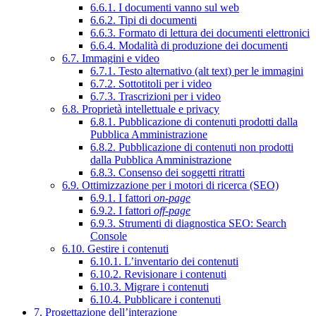
6.6.1. I documenti vanno sul web
6.6.2. Tipi di documenti
6.6.3. Formato di lettura dei documenti elettronici
6.6.4. Modalità di produzione dei documenti
6.7. Immagini e video
6.7.1. Testo alternativo (alt text) per le immagini
6.7.2. Sottotitoli per i video
6.7.3. Trascrizioni per i video
6.8. Proprietà intellettuale e privacy
6.8.1. Pubblicazione di contenuti prodotti dalla
Pubblica Amministrazione
6.8.2. Pubblicazione di contenuti non prodotti
dalla Pubblica Amministrazione
6.8.3. Consenso dei soggetti ritratti
6.9. Ottimizzazione per i motori di ricerca (SEO)
6.9.1. I fattori
on-page
6.9.2. I fattori
off-page
6.9.3. Strumenti di diagnostica SEO: Search
Console
6.10. Gestire i contenuti
6.10.1. L’inventario dei contenuti
6.10.2. Revisionare i contenuti
6.10.3. Migrare i contenuti
6.10.4. Pubblicare i contenuti
7. Progettazione dell’interazione