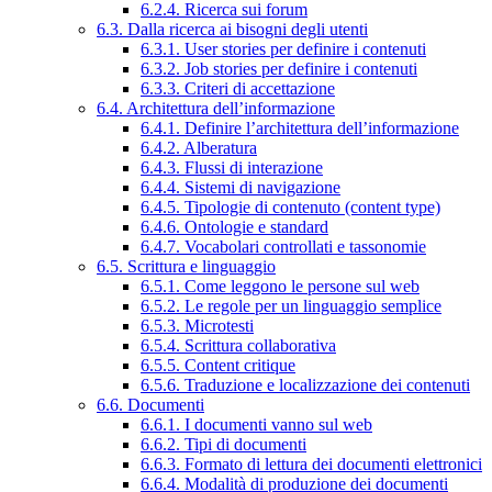
6.2.4. Ricerca sui forum
6.3. Dalla ricerca ai bisogni degli utenti
6.3.1. User stories per definire i contenuti
6.3.2. Job stories per definire i contenuti
6.3.3. Criteri di accettazione
6.4. Architettura dell’informazione
6.4.1. Definire l’architettura dell’informazione
6.4.2. Alberatura
6.4.3. Flussi di interazione
6.4.4. Sistemi di navigazione
6.4.5. Tipologie di contenuto (content type)
6.4.6. Ontologie e standard
6.4.7. Vocabolari controllati e tassonomie
6.5. Scrittura e linguaggio
6.5.1. Come leggono le persone sul web
6.5.2. Le regole per un linguaggio semplice
6.5.3. Microtesti
6.5.4. Scrittura collaborativa
6.5.5. Content critique
6.5.6. Traduzione e localizzazione dei contenuti
6.6. Documenti
6.6.1. I documenti vanno sul web
6.6.2. Tipi di documenti
6.6.3. Formato di lettura dei documenti elettronici
6.6.4. Modalità di produzione dei documenti