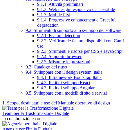
9.1.1. Attività preliminari
9.1.2. Web design responsivo e accessibile
9.1.3. Mobile first
9.1.4. Progressive enhancement e Graceful
degradation
9.2. Strumenti di supporto allo sviluppo del software
9.2.1. Feature detection
9.2.2. Verificare le feature disponibili con Can I
use
9.2.3. Strumenti e risorse per CSS e JavaScript
9.2.4. Supporto browser
9.2.5. Misurare le prestazioni
9.3. Catalogo del riuso
9.4. Sviluppare con il design system .italia
9.4.1. Il framework Bootstrap Italia
9.4.2. Il kit di sviluppo React
9.4.3. Il kit di sviluppo Angular
9.5. Sviluppare con i modelli di sito e servizi
1. Scopo, destinatari e uso del Manuale operativo di design
Team per la Trasformazione Digitale
in collaborazione con
Agenzia per l'Italia Digitale