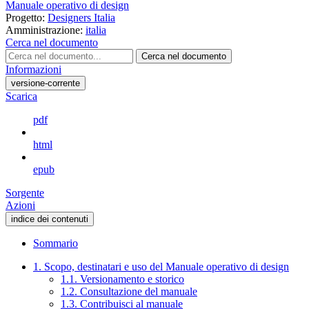
Manuale operativo di design
Progetto:
Designers Italia
Amministrazione:
italia
Cerca nel documento
Cerca nel documento
Informazioni
versione-corrente
Scarica
pdf
html
epub
Sorgente
Azioni
indice dei contenuti
Sommario
1. Scopo, destinatari e uso del Manuale operativo di design
1.1. Versionamento e storico
1.2. Consultazione del manuale
1.3. Contribuisci al manuale