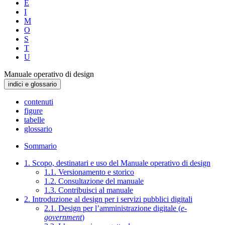
E
I
M
O
S
T
U
Manuale operativo di design
indici e glossario
contenuti
figure
tabelle
glossario
Sommario
1. Scopo, destinatari e uso del Manuale operativo di design
1.1. Versionamento e storico
1.2. Consultazione del manuale
1.3. Contribuisci al manuale
2. Introduzione al design per i servizi pubblici digitali
2.1. Design per l’amministrazione digitale (
e-
government
)