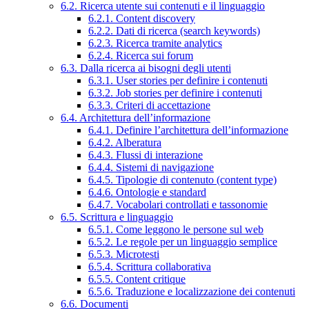
6.2. Ricerca utente sui contenuti e il linguaggio
6.2.1. Content discovery
6.2.2. Dati di ricerca (search keywords)
6.2.3. Ricerca tramite analytics
6.2.4. Ricerca sui forum
6.3. Dalla ricerca ai bisogni degli utenti
6.3.1. User stories per definire i contenuti
6.3.2. Job stories per definire i contenuti
6.3.3. Criteri di accettazione
6.4. Architettura dell’informazione
6.4.1. Definire l’architettura dell’informazione
6.4.2. Alberatura
6.4.3. Flussi di interazione
6.4.4. Sistemi di navigazione
6.4.5. Tipologie di contenuto (content type)
6.4.6. Ontologie e standard
6.4.7. Vocabolari controllati e tassonomie
6.5. Scrittura e linguaggio
6.5.1. Come leggono le persone sul web
6.5.2. Le regole per un linguaggio semplice
6.5.3. Microtesti
6.5.4. Scrittura collaborativa
6.5.5. Content critique
6.5.6. Traduzione e localizzazione dei contenuti
6.6. Documenti