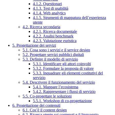
4.1.2. Questionari
4.1.3. Test di usabilità
4.1.4. Web analytics
4.1.5. Strumenti di mappatura dell’esperienza
utente
4.2. Ricerca secondaria
4.2.1. Ricerca documentale
4.2.2. Analisi benchmark
4.2.3. Valutazione euristica
5. Progettazione dei servizi
5.1. Cosa sono i servizi e il service design
5.2. Progettare servizi pubblici digitali
5.3. Definire il modello di servizio
5.3.1. Identificare gli attori coinvolti
5.3.2. Formulare la proposta di valore
5.3.3. Inquadrare gli elementi costitutivi del
servizio
5.4. Descrivere il funzionamento del servizio
5.4.1. Mappare l’ecosistema
5.4.2. Rappresentare i flussi di servizio
5.5. Co-progettare le soluzioni
5.5.1. Workshop di co-progettazione
6. Progettazione dei contenuti
6.1. Cos’è il content design
6.2. Ricerca utente sui contenuti e il linguaggio