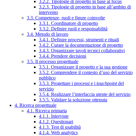
3.2.2. Tipologie di progetto in base al focus
3.2.3. Tipologie di progetto in base all’ambito di
intervento
3.3. Competenze, ruoli e figure coinvolte
3.3.1. Coordinatore di progetto
3.3.2. Definire ruoli e responsabilità
3.4. Metodo di lavoro
3.4.1. Definire processi, strumenti e rituali
3.4.2. Curare la documentazione di progetto
3.4.3. Organizzare tavoli tecnici collaborativi
3.4.4. Prendere decisioni
3.5. Il processo progettuale
3.5.1. Organizzare il progetto e la sua gestione
3.5.2. Comprendere il contesto d’uso del servizio
pubblico
3.5.3. Progettare i processi e i
touchpoint
del
servizio
3.5.4. Realizzare l’interfaccia utente del servizio
3.5.5. Validare la soluzione ottenuta
4. Ricerca progettuale
4.1. Ricerca primaria
4.1.1. Interviste
4.1.2. Questionari
4.1.3. Test di usabilità
4.1.4. Web analytics