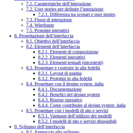
7.1. Caratteristiche dell’interazione
7.2. User stories per definire l’interazione
7.2.1. Differenza tra scenari e user stories
7.3. Flussi di interazione
7.4. Wireframe
7.5. Prototipi interattivi
8. Progettazione dell’interfaccia
8.1. Obiettivi dell’interfaccia
8.2. Elementi dell’interfaccia
8.2.1. Elementi di composizione
8.2.2. Elementi interattivi
8.2.3. Elementi testuali (microtesti)
8.3. Progettare e costruire in alta fedeltà
8.3.1. Layout di pagina
8.3.2. Prototipi in alta fedeltà
8.4. Progettare con il design system .italia
8.4.1. Documentazione
8.4.2. Benefici del design system
8.4.3. Risorse operative
8.4.4. Come contribuire al design system .italia
8.5. Progettare con i modelli di sito e servizi
8.5.1. Vantaggi dell’utilizzo dei modelli
8.5.2. I modelli di sito e servizi disponibili
9. Sviluppo dell’interfaccia
9.1. Approccio allo sviluppo