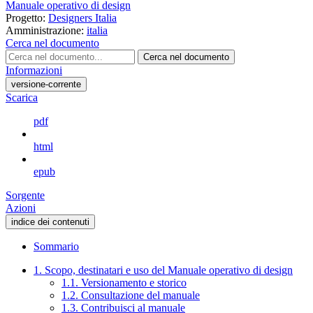
Manuale operativo di design
Progetto:
Designers Italia
Amministrazione:
italia
Cerca nel documento
Cerca nel documento
Informazioni
versione-corrente
Scarica
pdf
html
epub
Sorgente
Azioni
indice dei contenuti
Sommario
1. Scopo, destinatari e uso del Manuale operativo di design
1.1. Versionamento e storico
1.2. Consultazione del manuale
1.3. Contribuisci al manuale