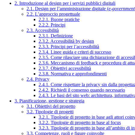
2. Introduzione al design per i servizi pubblici digitali
2.1. Design per l’amministrazione digitale (
e-government
2.2. L’approccio progettuale
2.2.1. Buone pratiche
2.2.2. Principi
2.3. Accessibilità
2.3.1. Definizione
2.3.2. Accessibilità by design
2.3.3. Principi per l’accessibilità
2.3.4. Linee guida e criteri di successo
2.3.5. Come rilasciare una dichiarazione di accessib
2.3.6. Meccanismo di feedback e procedura di attu
2.3.7. Obiettivi accessibilità
2.3.8. Normativa e approfondimenti
2.4. Privacy
2.4.1. Come rispettare la privacy sin dalla progettaz
2.4.2. Richiedi il consenso quando necessario
2.4.3. Le basi del sito web: architettura, informati
3. Pianificazione, gestione e strategia
3.1. Obiettivi del progetto
3.2. Tipologie di progetti
3.2.1. Tipologie di progetto in base agli attori coinv
3.2.2. Tipologie di progetto in base al focus
3.2.3. Tipologie di progetto in base all’ambito di i
3.3. Competenze, ruoli e figure coinvolte