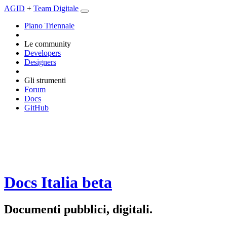
AGID
+
Team Digitale
Piano Triennale
Le community
Developers
Designers
Gli strumenti
Forum
Docs
GitHub
Docs Italia
beta
Documenti pubblici, digitali.