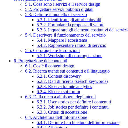
5.1. Cosa sono i servizi e il service design
5.2. Progettare servizi pubblici digitali
5.3. Definire il modello di servizio
5.3.1. Identificare gli attori coinvolti
5.3.2. Formulare la proposta di valore
5.3.3. Inquadrare gli elementi costitutivi del serviz
5.4. Descrivere il funzionamento del servizio
5.4.1. Mappare l’ecosistema
5.4.2. Rappresentare i flussi di servizio
5.5. Co-progettare le soluzioni
5.5.1. Workshop di co-progettazione
6. Progettazione dei contenuti
6.1. Cos’è il content design
6.2. Ricerca utente sui contenuti e il linguaggio
6.2.1. Content discovery
6.2.2. Dati di ricerca (search keywords)
6.2.3. Ricerca tramite analytics
6.2.4. Ricerca sui forum
6.3. Dalla ricerca ai bisogni degli utenti
6.3.1. User stories per definire i contenuti
6.3.2. Job stories per definire i contenuti
6.3.3. Criteri di accettazione
6.4. Architettura dell’informazione
6.4.1. Definire l’architettura dell’informazione
6.4.2. Alberatura