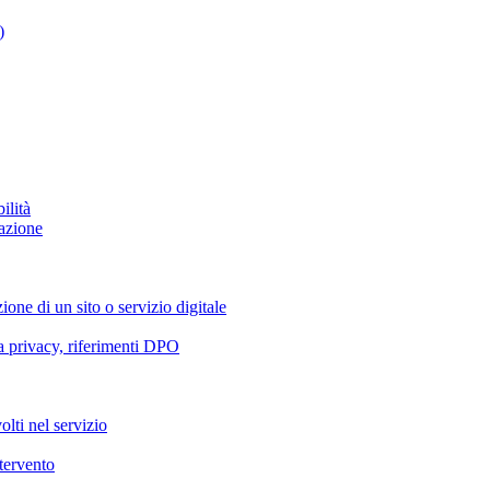
)
ilità
azione
ione di un sito o servizio digitale
va privacy, riferimenti DPO
olti nel servizio
ntervento