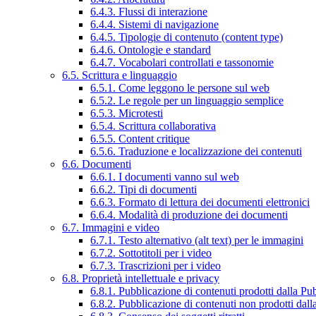
6.4.3. Flussi di interazione
6.4.4. Sistemi di navigazione
6.4.5. Tipologie di contenuto (content type)
6.4.6. Ontologie e standard
6.4.7. Vocabolari controllati e tassonomie
6.5. Scrittura e linguaggio
6.5.1. Come leggono le persone sul web
6.5.2. Le regole per un linguaggio semplice
6.5.3. Microtesti
6.5.4. Scrittura collaborativa
6.5.5. Content critique
6.5.6. Traduzione e localizzazione dei contenuti
6.6. Documenti
6.6.1. I documenti vanno sul web
6.6.2. Tipi di documenti
6.6.3. Formato di lettura dei documenti elettronici
6.6.4. Modalità di produzione dei documenti
6.7. Immagini e video
6.7.1. Testo alternativo (alt text) per le immagini
6.7.2. Sottotitoli per i video
6.7.3. Trascrizioni per i video
6.8. Proprietà intellettuale e privacy
6.8.1. Pubblicazione di contenuti prodotti dalla P
6.8.2. Pubblicazione di contenuti non prodotti dal