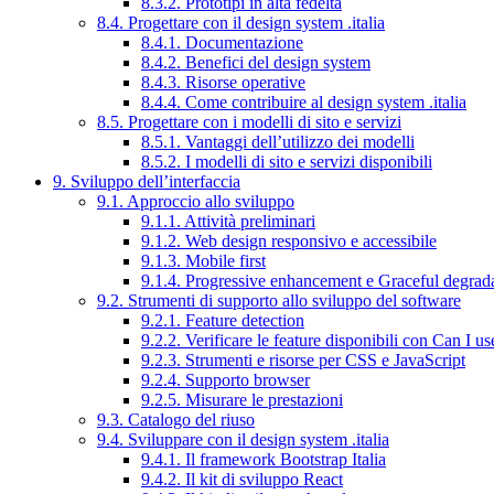
8.3.2. Prototipi in alta fedeltà
8.4. Progettare con il design system .italia
8.4.1. Documentazione
8.4.2. Benefici del design system
8.4.3. Risorse operative
8.4.4. Come contribuire al design system .italia
8.5. Progettare con i modelli di sito e servizi
8.5.1. Vantaggi dell’utilizzo dei modelli
8.5.2. I modelli di sito e servizi disponibili
9. Sviluppo dell’interfaccia
9.1. Approccio allo sviluppo
9.1.1. Attività preliminari
9.1.2. Web design responsivo e accessibile
9.1.3. Mobile first
9.1.4. Progressive enhancement e Graceful degrad
9.2. Strumenti di supporto allo sviluppo del software
9.2.1. Feature detection
9.2.2. Verificare le feature disponibili con Can I us
9.2.3. Strumenti e risorse per CSS e JavaScript
9.2.4. Supporto browser
9.2.5. Misurare le prestazioni
9.3. Catalogo del riuso
9.4. Sviluppare con il design system .italia
9.4.1. Il framework Bootstrap Italia
9.4.2. Il kit di sviluppo React