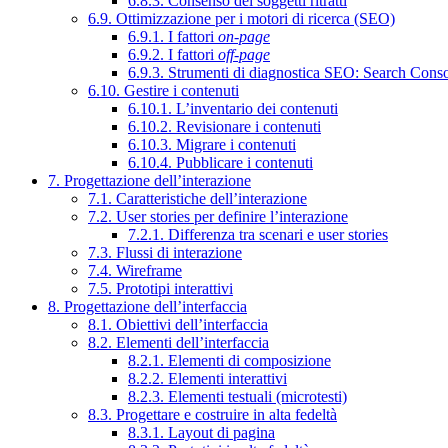
6.8.3. Consenso dei soggetti ritratti
6.9. Ottimizzazione per i motori di ricerca (SEO)
6.9.1. I fattori
on-page
6.9.2. I fattori
off-page
6.9.3. Strumenti di diagnostica SEO: Search Cons
6.10. Gestire i contenuti
6.10.1. L’inventario dei contenuti
6.10.2. Revisionare i contenuti
6.10.3. Migrare i contenuti
6.10.4. Pubblicare i contenuti
7. Progettazione dell’interazione
7.1. Caratteristiche dell’interazione
7.2. User stories per definire l’interazione
7.2.1. Differenza tra scenari e user stories
7.3. Flussi di interazione
7.4. Wireframe
7.5. Prototipi interattivi
8. Progettazione dell’interfaccia
8.1. Obiettivi dell’interfaccia
8.2. Elementi dell’interfaccia
8.2.1. Elementi di composizione
8.2.2. Elementi interattivi
8.2.3. Elementi testuali (microtesti)
8.3. Progettare e costruire in alta fedeltà
8.3.1. Layout di pagina