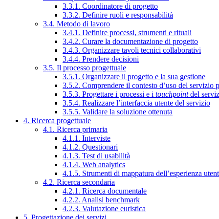
3.3.1. Coordinatore di progetto
3.3.2. Definire ruoli e responsabilità
3.4. Metodo di lavoro
3.4.1. Definire processi, strumenti e rituali
3.4.2. Curare la documentazione di progetto
3.4.3. Organizzare tavoli tecnici collaborativi
3.4.4. Prendere decisioni
3.5. Il processo progettuale
3.5.1. Organizzare il progetto e la sua gestione
3.5.2. Comprendere il contesto d’uso del servizio 
3.5.3. Progettare i processi e i
touchpoint
del servi
3.5.4. Realizzare l’interfaccia utente del servizio
3.5.5. Validare la soluzione ottenuta
4. Ricerca progettuale
4.1. Ricerca primaria
4.1.1. Interviste
4.1.2. Questionari
4.1.3. Test di usabilità
4.1.4. Web analytics
4.1.5. Strumenti di mappatura dell’esperienza uten
4.2. Ricerca secondaria
4.2.1. Ricerca documentale
4.2.2. Analisi benchmark
4.2.3. Valutazione euristica
5. Progettazione dei servizi