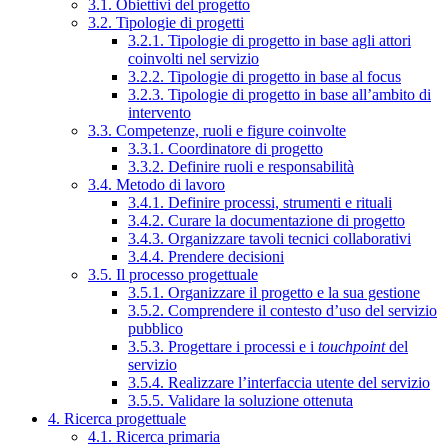
3.1. Obiettivi del progetto
3.2. Tipologie di progetti
3.2.1. Tipologie di progetto in base agli attori
coinvolti nel servizio
3.2.2. Tipologie di progetto in base al focus
3.2.3. Tipologie di progetto in base all’ambito di
intervento
3.3. Competenze, ruoli e figure coinvolte
3.3.1. Coordinatore di progetto
3.3.2. Definire ruoli e responsabilità
3.4. Metodo di lavoro
3.4.1. Definire processi, strumenti e rituali
3.4.2. Curare la documentazione di progetto
3.4.3. Organizzare tavoli tecnici collaborativi
3.4.4. Prendere decisioni
3.5. Il processo progettuale
3.5.1. Organizzare il progetto e la sua gestione
3.5.2. Comprendere il contesto d’uso del servizio
pubblico
3.5.3. Progettare i processi e i
touchpoint
del
servizio
3.5.4. Realizzare l’interfaccia utente del servizio
3.5.5. Validare la soluzione ottenuta
4. Ricerca progettuale
4.1. Ricerca primaria