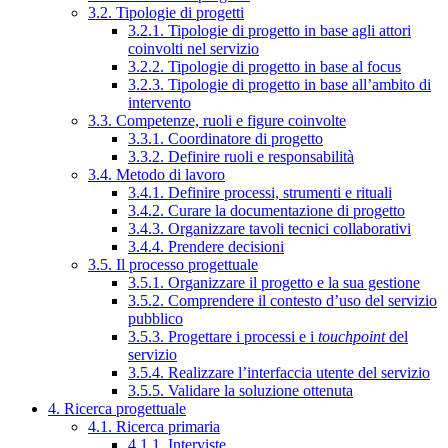
3.2. Tipologie di progetti
3.2.1. Tipologie di progetto in base agli attori
coinvolti nel servizio
3.2.2. Tipologie di progetto in base al focus
3.2.3. Tipologie di progetto in base all’ambito di
intervento
3.3. Competenze, ruoli e figure coinvolte
3.3.1. Coordinatore di progetto
3.3.2. Definire ruoli e responsabilità
3.4. Metodo di lavoro
3.4.1. Definire processi, strumenti e rituali
3.4.2. Curare la documentazione di progetto
3.4.3. Organizzare tavoli tecnici collaborativi
3.4.4. Prendere decisioni
3.5. Il processo progettuale
3.5.1. Organizzare il progetto e la sua gestione
3.5.2. Comprendere il contesto d’uso del servizio
pubblico
3.5.3. Progettare i processi e i
touchpoint
del
servizio
3.5.4. Realizzare l’interfaccia utente del servizio
3.5.5. Validare la soluzione ottenuta
4. Ricerca progettuale
4.1. Ricerca primaria
4.1.1. Interviste