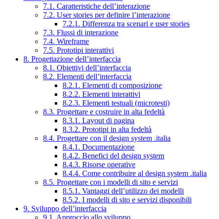
7.1. Caratteristiche dell’interazione
7.2. User stories per definire l’interazione
7.2.1. Differenza tra scenari e user stories
7.3. Flussi di interazione
7.4. Wireframe
7.5. Prototipi interattivi
8. Progettazione dell’interfaccia
8.1. Obiettivi dell’interfaccia
8.2. Elementi dell’interfaccia
8.2.1. Elementi di composizione
8.2.2. Elementi interattivi
8.2.3. Elementi testuali (microtesti)
8.3. Progettare e costruire in alta fedeltà
8.3.1. Layout di pagina
8.3.2. Prototipi in alta fedeltà
8.4. Progettare con il design system .italia
8.4.1. Documentazione
8.4.2. Benefici del design system
8.4.3. Risorse operative
8.4.4. Come contribuire al design system .italia
8.5. Progettare con i modelli di sito e servizi
8.5.1. Vantaggi dell’utilizzo dei modelli
8.5.2. I modelli di sito e servizi disponibili
9. Sviluppo dell’interfaccia
9.1. Approccio allo sviluppo