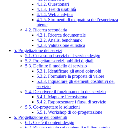
4.1.2. Questionari
4.1.3. Test di usabilità
4.1.4. Web analytics
4.1.5. Strumenti di mappatura dell’esperienza
utente
4.2. Ricerca secondaria
4.2.1. Ricerca documentale
4.2.2. Analisi benchmark
4.2.3. Valutazione euristica
5. Progettazione dei servizi
5.1. Cosa sono i servizi e il service design
5.2. Progettare servizi pubblici digitali
5.3. Definire il modello di servizio
5.3.1. Identificare gli attori coinvolti
5.3.2. Formulare la proposta di valore
5.3.3. Inquadrare gli elementi costitutivi del
servizio
5.4. Descrivere il funzionamento del servizio
5.4.1. Mappare l’ecosistema
5.4.2. Rappresentare i flussi di servizio
5.5. Co-progettare le soluzioni
5.5.1. Workshop di co-progettazione
6. Progettazione dei contenuti
6.1. Cos’è il content design
6.2. Ricerca utente sui contenuti e il linguaggio