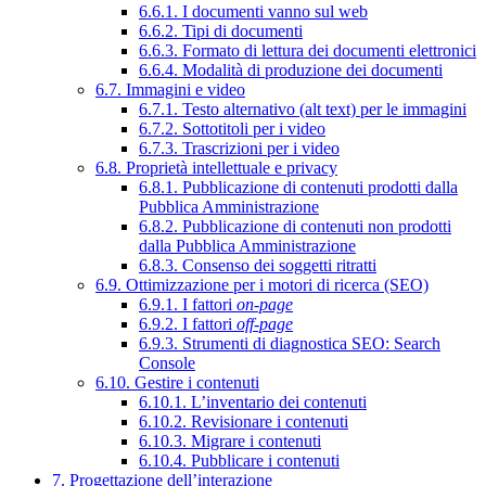
6.6.1. I documenti vanno sul web
6.6.2. Tipi di documenti
6.6.3. Formato di lettura dei documenti elettronici
6.6.4. Modalità di produzione dei documenti
6.7. Immagini e video
6.7.1. Testo alternativo (alt text) per le immagini
6.7.2. Sottotitoli per i video
6.7.3. Trascrizioni per i video
6.8. Proprietà intellettuale e privacy
6.8.1. Pubblicazione di contenuti prodotti dalla
Pubblica Amministrazione
6.8.2. Pubblicazione di contenuti non prodotti
dalla Pubblica Amministrazione
6.8.3. Consenso dei soggetti ritratti
6.9. Ottimizzazione per i motori di ricerca (SEO)
6.9.1. I fattori
on-page
6.9.2. I fattori
off-page
6.9.3. Strumenti di diagnostica SEO: Search
Console
6.10. Gestire i contenuti
6.10.1. L’inventario dei contenuti
6.10.2. Revisionare i contenuti
6.10.3. Migrare i contenuti
6.10.4. Pubblicare i contenuti
7. Progettazione dell’interazione