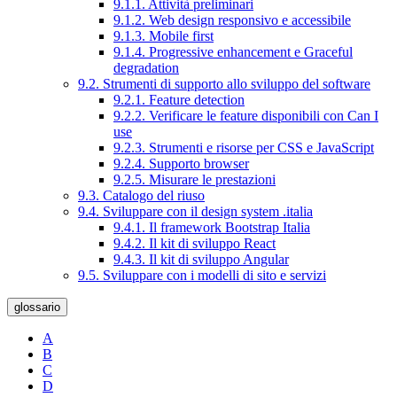
9.1.1. Attività preliminari
9.1.2. Web design responsivo e accessibile
9.1.3. Mobile first
9.1.4. Progressive enhancement e Graceful
degradation
9.2. Strumenti di supporto allo sviluppo del software
9.2.1. Feature detection
9.2.2. Verificare le feature disponibili con Can I
use
9.2.3. Strumenti e risorse per CSS e JavaScript
9.2.4. Supporto browser
9.2.5. Misurare le prestazioni
9.3. Catalogo del riuso
9.4. Sviluppare con il design system .italia
9.4.1. Il framework Bootstrap Italia
9.4.2. Il kit di sviluppo React
9.4.3. Il kit di sviluppo Angular
9.5. Sviluppare con i modelli di sito e servizi
glossario
A
B
C
D