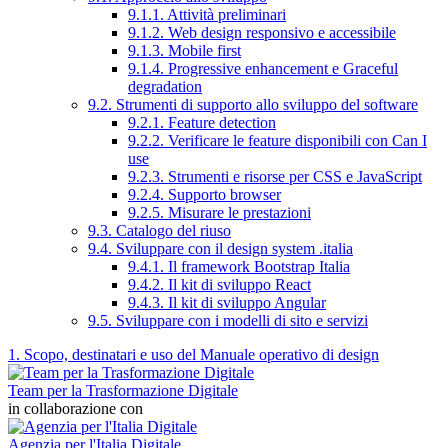
9.1.1. Attività preliminari
9.1.2. Web design responsivo e accessibile
9.1.3. Mobile first
9.1.4. Progressive enhancement e Graceful
degradation
9.2. Strumenti di supporto allo sviluppo del software
9.2.1. Feature detection
9.2.2. Verificare le feature disponibili con Can I
use
9.2.3. Strumenti e risorse per CSS e JavaScript
9.2.4. Supporto browser
9.2.5. Misurare le prestazioni
9.3. Catalogo del riuso
9.4. Sviluppare con il design system .italia
9.4.1. Il framework Bootstrap Italia
9.4.2. Il kit di sviluppo React
9.4.3. Il kit di sviluppo Angular
9.5. Sviluppare con i modelli di sito e servizi
1. Scopo, destinatari e uso del Manuale operativo di design
Team per la Trasformazione Digitale
in collaborazione con
Agenzia per l'Italia Digitale