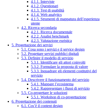
4.1.1. Interviste
4.1.2. Questionari
4.1.3. Test di usabilità
4.1.4. Web analytics
4.1.5. Strumenti di mappatura dell’esperienza
utente
4.2. Ricerca secondaria
4.2.1. Ricerca documentale
4.2.2. Analisi benchmark
4.2.3. Valutazione euristica
5. Progettazione dei servizi
5.1. Cosa sono i servizi e il service design
5.2. Progettare servizi pubblici digitali
5.3. Definire il modello di servizio
5.3.1. Identificare gli attori coinvolti
5.3.2. Formulare la proposta di valore
5.3.3. Inquadrare gli elementi costitutivi del
servizio
5.4. Descrivere il funzionamento del servizio
5.4.1. Mappare l’ecosistema
5.4.2. Rappresentare i flussi di servizio
5.5. Co-progettare le soluzioni
5.5.1. Workshop di co-progettazione
6. Progettazione dei contenuti
6.1. Cos’è il content design