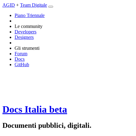
AGID
+
Team Digitale
Piano Triennale
Le community
Developers
Designers
Gli strumenti
Forum
Docs
GitHub
Docs Italia
beta
Documenti pubblici, digitali.