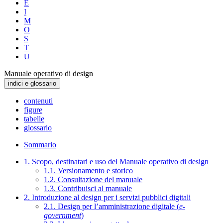
E
I
M
O
S
T
U
Manuale operativo di design
indici e glossario
contenuti
figure
tabelle
glossario
Sommario
1. Scopo, destinatari e uso del Manuale operativo di design
1.1. Versionamento e storico
1.2. Consultazione del manuale
1.3. Contribuisci al manuale
2. Introduzione al design per i servizi pubblici digitali
2.1. Design per l’amministrazione digitale (
e-
government
)