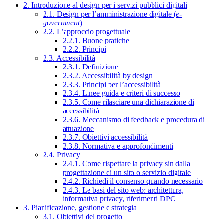
2. Introduzione al design per i servizi pubblici digitali
2.1. Design per l’amministrazione digitale (
e-
government
)
2.2. L’approccio progettuale
2.2.1. Buone pratiche
2.2.2. Principi
2.3. Accessibilità
2.3.1. Definizione
2.3.2. Accessibilità by design
2.3.3. Principi per l’accessibilità
2.3.4. Linee guida e criteri di successo
2.3.5. Come rilasciare una dichiarazione di
accessibilità
2.3.6. Meccanismo di feedback e procedura di
attuazione
2.3.7. Obiettivi accessibilità
2.3.8. Normativa e approfondimenti
2.4. Privacy
2.4.1. Come rispettare la privacy sin dalla
progettazione di un sito o servizio digitale
2.4.2. Richiedi il consenso quando necessario
2.4.3. Le basi del sito web: architettura,
informativa privacy, riferimenti DPO
3. Pianificazione, gestione e strategia
3.1. Obiettivi del progetto