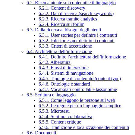
6.2. Ricerca utente sui contenuti e il linguaggio
6.2.1. Content discovery
6.2.2. Dati di ricerca (search keywords)
6.2.3. Ricerca tramite analytics
6.2.4. Ricerca sui forum
6.3. Dalla ricerca ai bisogni degli utenti
6.3.1. User stories per definire i contenuti
6.3.2. Job stories per definire i contenuti
6.3.3. Criteri di accettazione
6.4. Architettura dell’informazione
6.4.1. Definire l’architettura dell’informazione
6.4.2. Alberatura
6.4.3. Flussi di interazione
6.4.4. Sistemi di navigazione
6.4.5. Tipologie di contenuto (content type)
6.4.6. Ontologie e standard
6.4.7. Vocabolari controllati e tassonomie
6.5. Scrittura e linguaggio
6.5.1. Come leggono le persone sul web
6.5.2. Le regole per un linguaggio semplice
6.5.3. Microtesti
6.5.4. Scrittura collaborativa
6.5.5. Content critique
6.5.6. Traduzione e localizzazione dei contenuti
6.6. Documenti