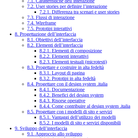
7.1. Caratteristiche dell’interazione
7.2. User stories per definire l’interazione
7.2.1. Differenza tra scenari e user stories
7.3. Flussi di interazione
7.4. Wireframe
7.5. Prototipi interattivi
8. Progettazione dell’interfaccia
8.1. Obiettivi dell’interfaccia
8.2. Elementi dell’interfaccia
8.2.1. Elementi di composizione
8.2.2. Elementi interattivi
8.2.3. Elementi testuali (microtesti)
8.3. Progettare e costruire in alta fedeltà
8.3.1. Layout di pagina
8.3.2. Prototipi in alta fedeltà
8.4. Progettare con il design system .italia
8.4.1. Documentazione
8.4.2. Benefici del design system
8.4.3. Risorse operative
8.4.4. Come contribuire al design system .italia
8.5. Progettare con i modelli di sito e servizi
8.5.1. Vantaggi dell’utilizzo dei modelli
8.5.2. I modelli di sito e servizi disponibili
9. Sviluppo dell’interfaccia
9.1. Approccio allo sviluppo