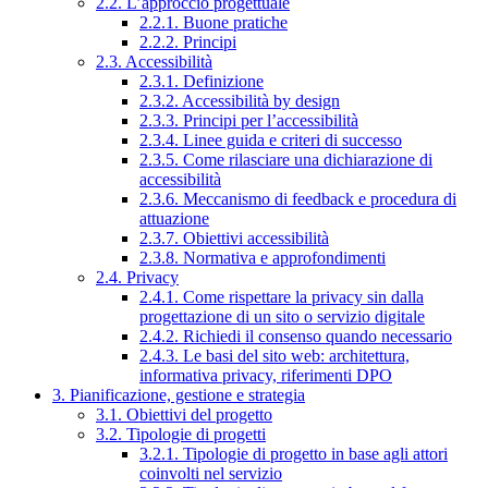
2.2. L’approccio progettuale
2.2.1. Buone pratiche
2.2.2. Principi
2.3. Accessibilità
2.3.1. Definizione
2.3.2. Accessibilità by design
2.3.3. Principi per l’accessibilità
2.3.4. Linee guida e criteri di successo
2.3.5. Come rilasciare una dichiarazione di
accessibilità
2.3.6. Meccanismo di feedback e procedura di
attuazione
2.3.7. Obiettivi accessibilità
2.3.8. Normativa e approfondimenti
2.4. Privacy
2.4.1. Come rispettare la privacy sin dalla
progettazione di un sito o servizio digitale
2.4.2. Richiedi il consenso quando necessario
2.4.3. Le basi del sito web: architettura,
informativa privacy, riferimenti DPO
3. Pianificazione, gestione e strategia
3.1. Obiettivi del progetto
3.2. Tipologie di progetti
3.2.1. Tipologie di progetto in base agli attori
coinvolti nel servizio