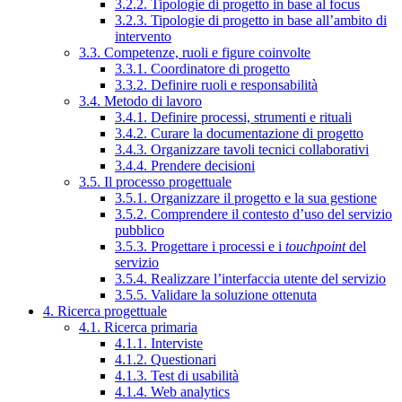
3.2.2. Tipologie di progetto in base al focus
3.2.3. Tipologie di progetto in base all’ambito di
intervento
3.3. Competenze, ruoli e figure coinvolte
3.3.1. Coordinatore di progetto
3.3.2. Definire ruoli e responsabilità
3.4. Metodo di lavoro
3.4.1. Definire processi, strumenti e rituali
3.4.2. Curare la documentazione di progetto
3.4.3. Organizzare tavoli tecnici collaborativi
3.4.4. Prendere decisioni
3.5. Il processo progettuale
3.5.1. Organizzare il progetto e la sua gestione
3.5.2. Comprendere il contesto d’uso del servizio
pubblico
3.5.3. Progettare i processi e i
touchpoint
del
servizio
3.5.4. Realizzare l’interfaccia utente del servizio
3.5.5. Validare la soluzione ottenuta
4. Ricerca progettuale
4.1. Ricerca primaria
4.1.1. Interviste
4.1.2. Questionari
4.1.3. Test di usabilità
4.1.4. Web analytics