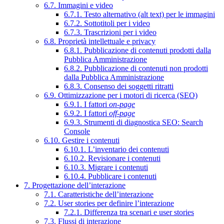
6.7. Immagini e video
6.7.1. Testo alternativo (alt text) per le immagini
6.7.2. Sottotitoli per i video
6.7.3. Trascrizioni per i video
6.8. Proprietà intellettuale e privacy
6.8.1. Pubblicazione di contenuti prodotti dalla
Pubblica Amministrazione
6.8.2. Pubblicazione di contenuti non prodotti
dalla Pubblica Amministrazione
6.8.3. Consenso dei soggetti ritratti
6.9. Ottimizzazione per i motori di ricerca (SEO)
6.9.1. I fattori
on-page
6.9.2. I fattori
off-page
6.9.3. Strumenti di diagnostica SEO: Search
Console
6.10. Gestire i contenuti
6.10.1. L’inventario dei contenuti
6.10.2. Revisionare i contenuti
6.10.3. Migrare i contenuti
6.10.4. Pubblicare i contenuti
7. Progettazione dell’interazione
7.1. Caratteristiche dell’interazione
7.2. User stories per definire l’interazione
7.2.1. Differenza tra scenari e user stories
7.3. Flussi di interazione