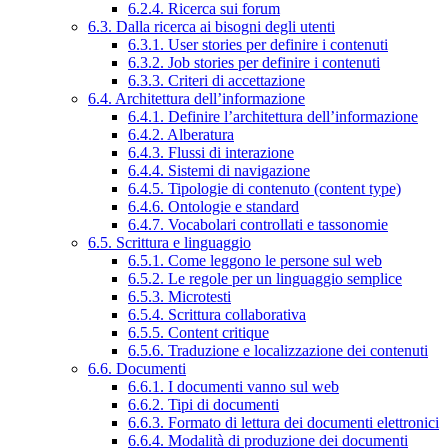
6.2.4. Ricerca sui forum
6.3. Dalla ricerca ai bisogni degli utenti
6.3.1. User stories per definire i contenuti
6.3.2. Job stories per definire i contenuti
6.3.3. Criteri di accettazione
6.4. Architettura dell’informazione
6.4.1. Definire l’architettura dell’informazione
6.4.2. Alberatura
6.4.3. Flussi di interazione
6.4.4. Sistemi di navigazione
6.4.5. Tipologie di contenuto (content type)
6.4.6. Ontologie e standard
6.4.7. Vocabolari controllati e tassonomie
6.5. Scrittura e linguaggio
6.5.1. Come leggono le persone sul web
6.5.2. Le regole per un linguaggio semplice
6.5.3. Microtesti
6.5.4. Scrittura collaborativa
6.5.5. Content critique
6.5.6. Traduzione e localizzazione dei contenuti
6.6. Documenti
6.6.1. I documenti vanno sul web
6.6.2. Tipi di documenti
6.6.3. Formato di lettura dei documenti elettronici
6.6.4. Modalità di produzione dei documenti