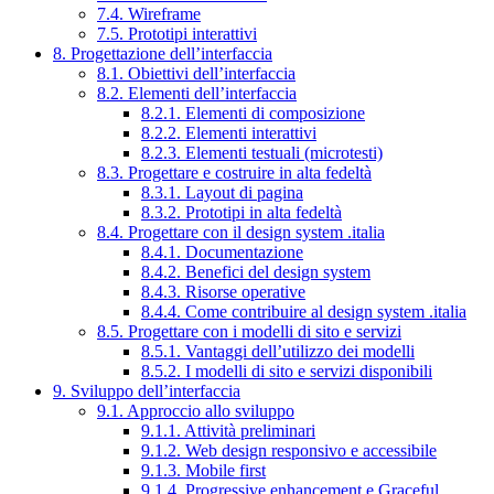
7.4. Wireframe
7.5. Prototipi interattivi
8. Progettazione dell’interfaccia
8.1. Obiettivi dell’interfaccia
8.2. Elementi dell’interfaccia
8.2.1. Elementi di composizione
8.2.2. Elementi interattivi
8.2.3. Elementi testuali (microtesti)
8.3. Progettare e costruire in alta fedeltà
8.3.1. Layout di pagina
8.3.2. Prototipi in alta fedeltà
8.4. Progettare con il design system .italia
8.4.1. Documentazione
8.4.2. Benefici del design system
8.4.3. Risorse operative
8.4.4. Come contribuire al design system .italia
8.5. Progettare con i modelli di sito e servizi
8.5.1. Vantaggi dell’utilizzo dei modelli
8.5.2. I modelli di sito e servizi disponibili
9. Sviluppo dell’interfaccia
9.1. Approccio allo sviluppo
9.1.1. Attività preliminari
9.1.2. Web design responsivo e accessibile
9.1.3. Mobile first
9.1.4. Progressive enhancement e Graceful