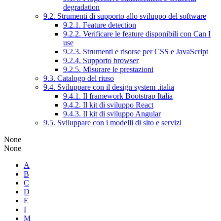
degradation
9.2. Strumenti di supporto allo sviluppo del software
9.2.1. Feature detection
9.2.2. Verificare le feature disponibili con Can I
use
9.2.3. Strumenti e risorse per CSS e JavaScript
9.2.4. Supporto browser
9.2.5. Misurare le prestazioni
9.3. Catalogo del riuso
9.4. Sviluppare con il design system .italia
9.4.1. Il framework Bootstrap Italia
9.4.2. Il kit di sviluppo React
9.4.3. Il kit di sviluppo Angular
9.5. Sviluppare con i modelli di sito e servizi
None
None
A
B
C
D
E
I
M