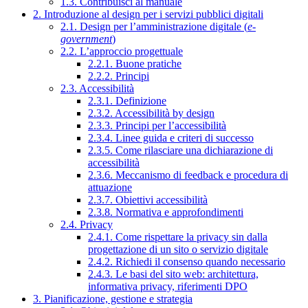
1.3. Contribuisci al manuale
2. Introduzione al design per i servizi pubblici digitali
2.1. Design per l’amministrazione digitale (
e-
government
)
2.2. L’approccio progettuale
2.2.1. Buone pratiche
2.2.2. Principi
2.3. Accessibilità
2.3.1. Definizione
2.3.2. Accessibilità by design
2.3.3. Principi per l’accessibilità
2.3.4. Linee guida e criteri di successo
2.3.5. Come rilasciare una dichiarazione di
accessibilità
2.3.6. Meccanismo di feedback e procedura di
attuazione
2.3.7. Obiettivi accessibilità
2.3.8. Normativa e approfondimenti
2.4. Privacy
2.4.1. Come rispettare la privacy sin dalla
progettazione di un sito o servizio digitale
2.4.2. Richiedi il consenso quando necessario
2.4.3. Le basi del sito web: architettura,
informativa privacy, riferimenti DPO
3. Pianificazione, gestione e strategia