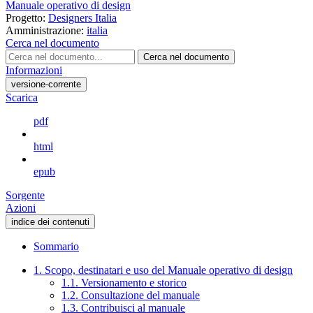
Manuale operativo di design
Progetto:
Designers Italia
Amministrazione:
italia
Cerca nel documento
Cerca nel documento
Informazioni
versione-corrente
Scarica
pdf
html
epub
Sorgente
Azioni
indice dei contenuti
Sommario
1. Scopo, destinatari e uso del Manuale operativo di design
1.1. Versionamento e storico
1.2. Consultazione del manuale
1.3. Contribuisci al manuale