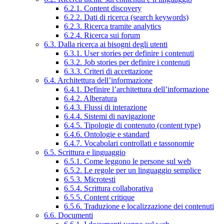
6.2.1. Content discovery
6.2.2. Dati di ricerca (search keywords)
6.2.3. Ricerca tramite analytics
6.2.4. Ricerca sui forum
6.3. Dalla ricerca ai bisogni degli utenti
6.3.1. User stories per definire i contenuti
6.3.2. Job stories per definire i contenuti
6.3.3. Criteri di accettazione
6.4. Architettura dell’informazione
6.4.1. Definire l’architettura dell’informazione
6.4.2. Alberatura
6.4.3. Flussi di interazione
6.4.4. Sistemi di navigazione
6.4.5. Tipologie di contenuto (content type)
6.4.6. Ontologie e standard
6.4.7. Vocabolari controllati e tassonomie
6.5. Scrittura e linguaggio
6.5.1. Come leggono le persone sul web
6.5.2. Le regole per un linguaggio semplice
6.5.3. Microtesti
6.5.4. Scrittura collaborativa
6.5.5. Content critique
6.5.6. Traduzione e localizzazione dei contenuti
6.6. Documenti