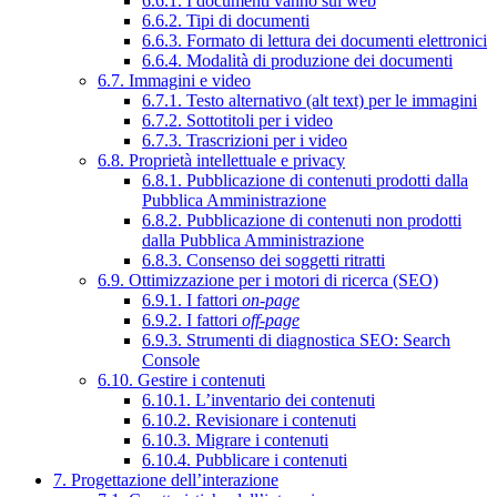
6.6.1. I documenti vanno sul web
6.6.2. Tipi di documenti
6.6.3. Formato di lettura dei documenti elettronici
6.6.4. Modalità di produzione dei documenti
6.7. Immagini e video
6.7.1. Testo alternativo (alt text) per le immagini
6.7.2. Sottotitoli per i video
6.7.3. Trascrizioni per i video
6.8. Proprietà intellettuale e privacy
6.8.1. Pubblicazione di contenuti prodotti dalla
Pubblica Amministrazione
6.8.2. Pubblicazione di contenuti non prodotti
dalla Pubblica Amministrazione
6.8.3. Consenso dei soggetti ritratti
6.9. Ottimizzazione per i motori di ricerca (SEO)
6.9.1. I fattori
on-page
6.9.2. I fattori
off-page
6.9.3. Strumenti di diagnostica SEO: Search
Console
6.10. Gestire i contenuti
6.10.1. L’inventario dei contenuti
6.10.2. Revisionare i contenuti
6.10.3. Migrare i contenuti
6.10.4. Pubblicare i contenuti
7. Progettazione dell’interazione