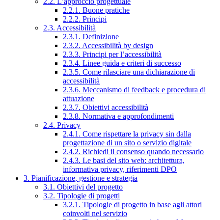
2.2. L’approccio progettuale
2.2.1. Buone pratiche
2.2.2. Principi
2.3. Accessibilità
2.3.1. Definizione
2.3.2. Accessibilità by design
2.3.3. Principi per l’accessibilità
2.3.4. Linee guida e criteri di successo
2.3.5. Come rilasciare una dichiarazione di
accessibilità
2.3.6. Meccanismo di feedback e procedura di
attuazione
2.3.7. Obiettivi accessibilità
2.3.8. Normativa e approfondimenti
2.4. Privacy
2.4.1. Come rispettare la privacy sin dalla
progettazione di un sito o servizio digitale
2.4.2. Richiedi il consenso quando necessario
2.4.3. Le basi del sito web: architettura,
informativa privacy, riferimenti DPO
3. Pianificazione, gestione e strategia
3.1. Obiettivi del progetto
3.2. Tipologie di progetti
3.2.1. Tipologie di progetto in base agli attori
coinvolti nel servizio