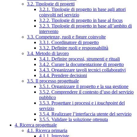
3.2. Tipologie di progetti
3.2.1. Tipologie di progetto in base agli attori
coinvolti nel servizio
3.2.2. Tipologie di progetto in base al focus
3.2.3. Tipologie di progetto in base all’ambito di
intervento
3.3. Competenze, ruoli e figure coinvolte
3.3.1. Coordinatore di progetto
3.3.2. Definire ruoli e responsabilità
3.4. Metodo di lavoro
3.4.1. Definire processi, strumenti e rituali
3.4.2. Curare la documentazione di progetto
3.4.3. Organizzare tavoli tecnici collaborativi
3.4.4. Prendere decisioni
3.5. Il processo progettuale
3.5.1. Organizzare il progetto e la sua gestione
3.5.2. Comprendere il contesto d’uso del servizio
pubblico
3.5.3. Progettare i processi e i
touchpoint
del
servizio
3.5.4. Realizzare l’interfaccia utente del servizio
3.5.5. Validare la soluzione ottenuta
4. Ricerca progettuale
4.1. Ricerca primaria
4.1.1. Interviste