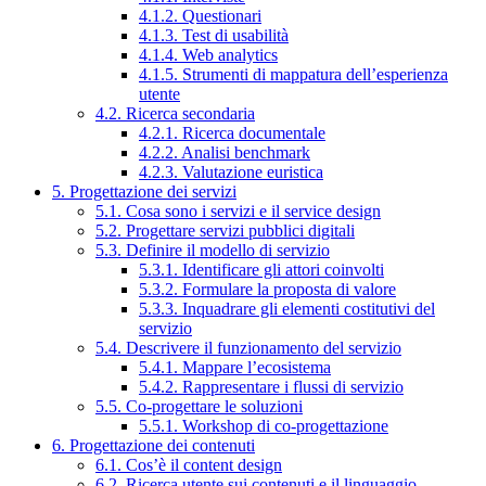
4.1.2. Questionari
4.1.3. Test di usabilità
4.1.4. Web analytics
4.1.5. Strumenti di mappatura dell’esperienza
utente
4.2. Ricerca secondaria
4.2.1. Ricerca documentale
4.2.2. Analisi benchmark
4.2.3. Valutazione euristica
5. Progettazione dei servizi
5.1. Cosa sono i servizi e il service design
5.2. Progettare servizi pubblici digitali
5.3. Definire il modello di servizio
5.3.1. Identificare gli attori coinvolti
5.3.2. Formulare la proposta di valore
5.3.3. Inquadrare gli elementi costitutivi del
servizio
5.4. Descrivere il funzionamento del servizio
5.4.1. Mappare l’ecosistema
5.4.2. Rappresentare i flussi di servizio
5.5. Co-progettare le soluzioni
5.5.1. Workshop di co-progettazione
6. Progettazione dei contenuti
6.1. Cos’è il content design
6.2. Ricerca utente sui contenuti e il linguaggio