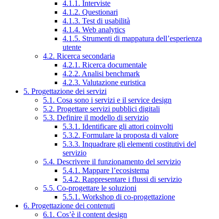
4.1.1. Interviste
4.1.2. Questionari
4.1.3. Test di usabilità
4.1.4. Web analytics
4.1.5. Strumenti di mappatura dell’esperienza
utente
4.2. Ricerca secondaria
4.2.1. Ricerca documentale
4.2.2. Analisi benchmark
4.2.3. Valutazione euristica
5. Progettazione dei servizi
5.1. Cosa sono i servizi e il service design
5.2. Progettare servizi pubblici digitali
5.3. Definire il modello di servizio
5.3.1. Identificare gli attori coinvolti
5.3.2. Formulare la proposta di valore
5.3.3. Inquadrare gli elementi costitutivi del
servizio
5.4. Descrivere il funzionamento del servizio
5.4.1. Mappare l’ecosistema
5.4.2. Rappresentare i flussi di servizio
5.5. Co-progettare le soluzioni
5.5.1. Workshop di co-progettazione
6. Progettazione dei contenuti
6.1. Cos’è il content design