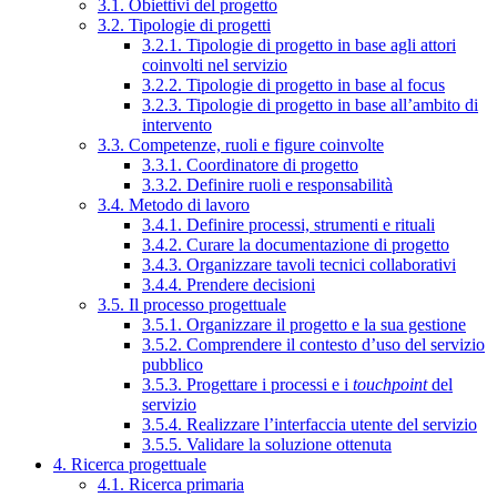
3.1. Obiettivi del progetto
3.2. Tipologie di progetti
3.2.1. Tipologie di progetto in base agli attori
coinvolti nel servizio
3.2.2. Tipologie di progetto in base al focus
3.2.3. Tipologie di progetto in base all’ambito di
intervento
3.3. Competenze, ruoli e figure coinvolte
3.3.1. Coordinatore di progetto
3.3.2. Definire ruoli e responsabilità
3.4. Metodo di lavoro
3.4.1. Definire processi, strumenti e rituali
3.4.2. Curare la documentazione di progetto
3.4.3. Organizzare tavoli tecnici collaborativi
3.4.4. Prendere decisioni
3.5. Il processo progettuale
3.5.1. Organizzare il progetto e la sua gestione
3.5.2. Comprendere il contesto d’uso del servizio
pubblico
3.5.3. Progettare i processi e i
touchpoint
del
servizio
3.5.4. Realizzare l’interfaccia utente del servizio
3.5.5. Validare la soluzione ottenuta
4. Ricerca progettuale
4.1. Ricerca primaria