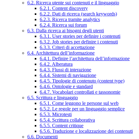
6.2. Ricerca utente sui contenuti e il linguaggio
6.2.1. Content discovery
6.2.2. Dati di ricerca (search keywords)
6.2.3. Ricerca tramite analytics
6.2.4. Ricerca sui forum
6.3. Dalla ricerca ai bisogni degli utenti
6.3.1. User stories per definire i contenuti
6.3.2. Job stories per definire i contenuti
6.3.3. Criteri di accettazione
6.4. Architettura dell’informazione
6.4.1. Definire l’architettura dell’informazione
6.4.2. Alberatura
6.4.3. Flussi di interazione
6.4.4. Sistemi di navigazione
6.4.5. Tipologie di contenuto (content type)
6.4.6. Ontologie e standard
6.4.7. Vocabolari controllati e tassonomie
6.5. Scrittura e linguaggio
6.5.1. Come leggono le persone sul web
6.5.2. Le regole per un linguaggio semplice
6.5.3. Microtesti
6.5.4. Scrittura collaborativa
6.5.5. Content critique
6.5.6. Traduzione e localizzazione dei contenuti
6.6. Documenti