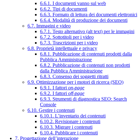
6.6.1. I documenti vanno sul web
6.6.2. Tipi di documenti
6.6.3. Formato di lettura dei documenti elettronici
6.6.4. Modalità di produzione dei documenti
6.7. Immagini e video
6.7.1. Testo alternativo (alt text) per le immagini
6.7.2. Sottotitoli per i video
6.7.3. Trascrizioni per i video
6.8. Proprietà intellettuale e privacy
6.8.1. Pubblicazione di contenuti prodotti dalla
Pubblica Amministrazione
6.8.2. Pubblicazione di contenuti non prodotti
dalla Pubblica Amministrazione
6.8.3. Consenso dei soggetti ritratti
6.9. Ottimizzazione per i motori di ricerca (SEO)
6.9.1. I fattori
on-page
6.9.2. I fattori
off-page
6.9.3. Strumenti di diagnostica SEO: Search
Console
6.10. Gestire i contenuti
6.10.1. L’inventario dei contenuti
6.10.2. Revisionare i contenuti
6.10.3. Migrare i contenuti
6.10.4. Pubblicare i contenuti
7. Progettazione dell’interazione