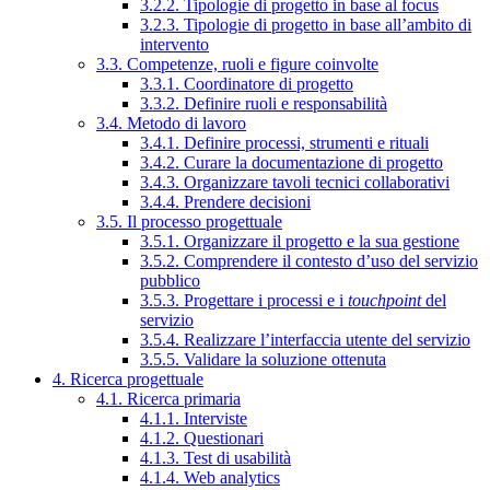
3.2.2. Tipologie di progetto in base al focus
3.2.3. Tipologie di progetto in base all’ambito di
intervento
3.3. Competenze, ruoli e figure coinvolte
3.3.1. Coordinatore di progetto
3.3.2. Definire ruoli e responsabilità
3.4. Metodo di lavoro
3.4.1. Definire processi, strumenti e rituali
3.4.2. Curare la documentazione di progetto
3.4.3. Organizzare tavoli tecnici collaborativi
3.4.4. Prendere decisioni
3.5. Il processo progettuale
3.5.1. Organizzare il progetto e la sua gestione
3.5.2. Comprendere il contesto d’uso del servizio
pubblico
3.5.3. Progettare i processi e i
touchpoint
del
servizio
3.5.4. Realizzare l’interfaccia utente del servizio
3.5.5. Validare la soluzione ottenuta
4. Ricerca progettuale
4.1. Ricerca primaria
4.1.1. Interviste
4.1.2. Questionari
4.1.3. Test di usabilità
4.1.4. Web analytics