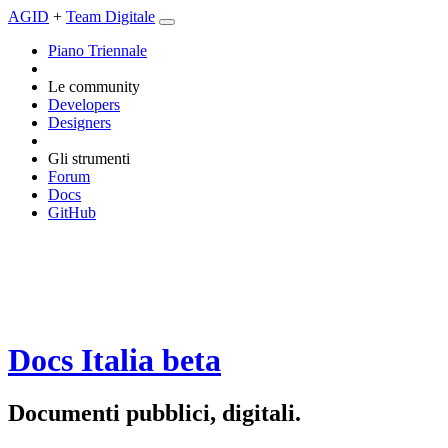
AGID
+
Team Digitale
Piano Triennale
Le community
Developers
Designers
Gli strumenti
Forum
Docs
GitHub
Docs Italia
beta
Documenti pubblici, digitali.