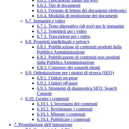
6.6.1. I documenti vanno sul web
6.6.2. Tipi di documenti
6.6.3. Formato di lettura dei documenti elettronici
6.6.4. Modalità di produzione dei documenti
6.7. Immagini e video
6.7.1. Testo alternativo (alt text) per le immagini
6.7.2. Sottotitoli per i video
6.7.3. Trascrizioni per i video
6.8. Proprietà intellettuale e privacy
6.8.1. Pubblicazione di contenuti prodotti dalla
Pubblica Amministrazione
6.8.2. Pubblicazione di contenuti non prodotti
dalla Pubblica Amministrazione
6.8.3. Consenso dei soggetti ritratti
6.9. Ottimizzazione per i motori di ricerca (SEO)
6.9.1. I fattori
on-page
6.9.2. I fattori
off-page
6.9.3. Strumenti di diagnostica SEO: Search
Console
6.10. Gestire i contenuti
6.10.1. L’inventario dei contenuti
6.10.2. Revisionare i contenuti
6.10.3. Migrare i contenuti
6.10.4. Pubblicare i contenuti
7. Progettazione dell’interazione