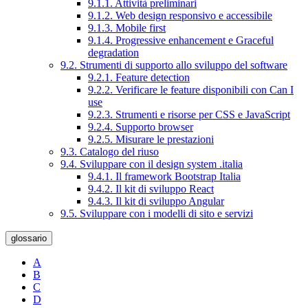
9.1.1. Attività preliminari
9.1.2. Web design responsivo e accessibile
9.1.3. Mobile first
9.1.4. Progressive enhancement e Graceful
degradation
9.2. Strumenti di supporto allo sviluppo del software
9.2.1. Feature detection
9.2.2. Verificare le feature disponibili con Can I
use
9.2.3. Strumenti e risorse per CSS e JavaScript
9.2.4. Supporto browser
9.2.5. Misurare le prestazioni
9.3. Catalogo del riuso
9.4. Sviluppare con il design system .italia
9.4.1. Il framework Bootstrap Italia
9.4.2. Il kit di sviluppo React
9.4.3. Il kit di sviluppo Angular
9.5. Sviluppare con i modelli di sito e servizi
glossario
A
B
C
D