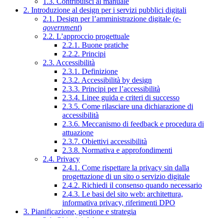
1.3. Contribuisci al manuale
2. Introduzione al design per i servizi pubblici digitali
2.1. Design per l’amministrazione digitale (
e-
government
)
2.2. L’approccio progettuale
2.2.1. Buone pratiche
2.2.2. Principi
2.3. Accessibilità
2.3.1. Definizione
2.3.2. Accessibilità by design
2.3.3. Principi per l’accessibilità
2.3.4. Linee guida e criteri di successo
2.3.5. Come rilasciare una dichiarazione di
accessibilità
2.3.6. Meccanismo di feedback e procedura di
attuazione
2.3.7. Obiettivi accessibilità
2.3.8. Normativa e approfondimenti
2.4. Privacy
2.4.1. Come rispettare la privacy sin dalla
progettazione di un sito o servizio digitale
2.4.2. Richiedi il consenso quando necessario
2.4.3. Le basi del sito web: architettura,
informativa privacy, riferimenti DPO
3. Pianificazione, gestione e strategia