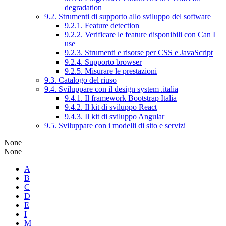
degradation
9.2. Strumenti di supporto allo sviluppo del software
9.2.1. Feature detection
9.2.2. Verificare le feature disponibili con Can I
use
9.2.3. Strumenti e risorse per CSS e JavaScript
9.2.4. Supporto browser
9.2.5. Misurare le prestazioni
9.3. Catalogo del riuso
9.4. Sviluppare con il design system .italia
9.4.1. Il framework Bootstrap Italia
9.4.2. Il kit di sviluppo React
9.4.3. Il kit di sviluppo Angular
9.5. Sviluppare con i modelli di sito e servizi
None
None
A
B
C
D
E
I
M