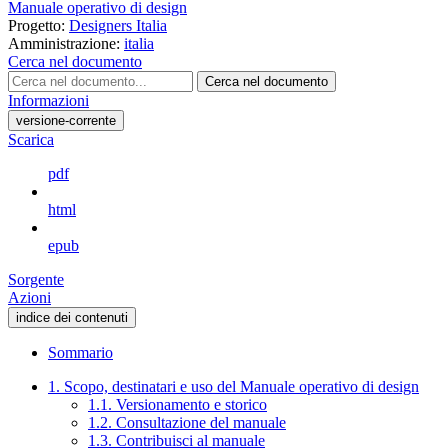
Manuale operativo di design
Progetto:
Designers Italia
Amministrazione:
italia
Cerca nel documento
Cerca nel documento
Informazioni
versione-corrente
Scarica
pdf
html
epub
Sorgente
Azioni
indice dei contenuti
Sommario
1. Scopo, destinatari e uso del Manuale operativo di design
1.1. Versionamento e storico
1.2. Consultazione del manuale
1.3. Contribuisci al manuale