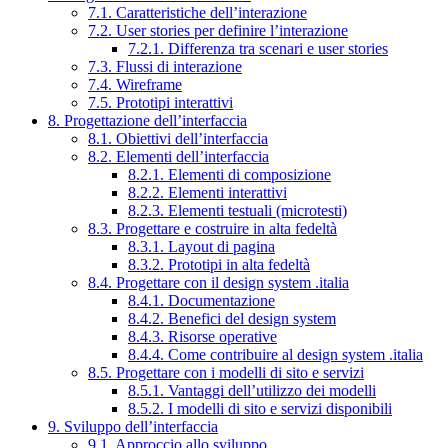
7.1. Caratteristiche dell’interazione
7.2. User stories per definire l’interazione
7.2.1. Differenza tra scenari e user stories
7.3. Flussi di interazione
7.4. Wireframe
7.5. Prototipi interattivi
8. Progettazione dell’interfaccia
8.1. Obiettivi dell’interfaccia
8.2. Elementi dell’interfaccia
8.2.1. Elementi di composizione
8.2.2. Elementi interattivi
8.2.3. Elementi testuali (microtesti)
8.3. Progettare e costruire in alta fedeltà
8.3.1. Layout di pagina
8.3.2. Prototipi in alta fedeltà
8.4. Progettare con il design system .italia
8.4.1. Documentazione
8.4.2. Benefici del design system
8.4.3. Risorse operative
8.4.4. Come contribuire al design system .italia
8.5. Progettare con i modelli di sito e servizi
8.5.1. Vantaggi dell’utilizzo dei modelli
8.5.2. I modelli di sito e servizi disponibili
9. Sviluppo dell’interfaccia
9.1. Approccio allo sviluppo