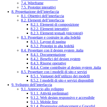
7.4. Wireframe
7.5. Prototipi interattivi
8. Progettazione dell’interfaccia
8.1. Obiettivi dell’interfaccia
8.2. Elementi dell’interfaccia
8.2.1. Elementi di composizione
8.2.2. Elementi interattivi
8.2.3. Elementi testuali (microtesti)
8.3. Progettare e costruire in alta fedeltà
8.3.1. Layout di pagina
8.3.2. Prototipi in alta fedeltà
8.4. Progettare con il design system .italia
8.4.1. Documentazione
8.4.2. Benefici del design system
8.4.3. Risorse operative
8.4.4. Come contribuire al design system .italia
8.5. Progettare con i modelli di sito e servizi
8.5.1. Vantaggi dell’utilizzo dei modelli
8.5.2. I modelli di sito e servizi disponibili
9. Sviluppo dell’interfaccia
9.1. Approccio allo sviluppo
9.1.1. Attività preliminari
9.1.2. Web design responsivo e accessibile
9.1.3. Mobile first
9.1.4. Progressive enhancement e Graceful