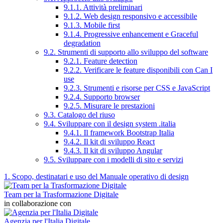
9.1.1. Attività preliminari
9.1.2. Web design responsivo e accessibile
9.1.3. Mobile first
9.1.4. Progressive enhancement e Graceful
degradation
9.2. Strumenti di supporto allo sviluppo del software
9.2.1. Feature detection
9.2.2. Verificare le feature disponibili con Can I
use
9.2.3. Strumenti e risorse per CSS e JavaScript
9.2.4. Supporto browser
9.2.5. Misurare le prestazioni
9.3. Catalogo del riuso
9.4. Sviluppare con il design system .italia
9.4.1. Il framework Bootstrap Italia
9.4.2. Il kit di sviluppo React
9.4.3. Il kit di sviluppo Angular
9.5. Sviluppare con i modelli di sito e servizi
1. Scopo, destinatari e uso del Manuale operativo di design
Team per la Trasformazione Digitale
in collaborazione con
Agenzia per l'Italia Digitale