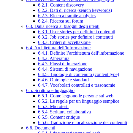
6.2.1. Content discovery
6.2.2. Dati di ricerca (search keywords)
6.2.3. Ricerca tramite analytics
6.2.4. Ricerca sui forum
6.3. Dalla ricerca ai bisogni degli utenti
6.3.1. User stories per definire i contenuti
6.3.2. Job stories per definire i contenuti
6.3.3. Criteri di accettazione
6.4. Architettura dell’informazione
6.4.1. Definire l’architettura dell’informazione
6.4.2. Alberatura
6.4.3. Flussi di interazione
6.4.4. Sistemi di navigazione
6.4.5. Tipologie di contenuto (content type)
6.4.6. Ontologie e standard
6.4.7. Vocabolari controllati e tassonomie
6.5. Scrittura e linguaggio
6.5.1. Come leggono le persone sul web
6.5.2. Le regole per un linguaggio semplice
6.5.3. Microtesti
6.5.4. Scrittura collaborativa
6.5.5. Content critique
6.5.6. Traduzione e localizzazione dei contenuti
6.6. Documenti