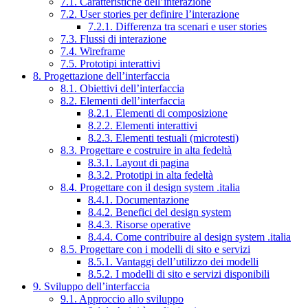
7.1. Caratteristiche dell’interazione
7.2. User stories per definire l’interazione
7.2.1. Differenza tra scenari e user stories
7.3. Flussi di interazione
7.4. Wireframe
7.5. Prototipi interattivi
8. Progettazione dell’interfaccia
8.1. Obiettivi dell’interfaccia
8.2. Elementi dell’interfaccia
8.2.1. Elementi di composizione
8.2.2. Elementi interattivi
8.2.3. Elementi testuali (microtesti)
8.3. Progettare e costruire in alta fedeltà
8.3.1. Layout di pagina
8.3.2. Prototipi in alta fedeltà
8.4. Progettare con il design system .italia
8.4.1. Documentazione
8.4.2. Benefici del design system
8.4.3. Risorse operative
8.4.4. Come contribuire al design system .italia
8.5. Progettare con i modelli di sito e servizi
8.5.1. Vantaggi dell’utilizzo dei modelli
8.5.2. I modelli di sito e servizi disponibili
9. Sviluppo dell’interfaccia
9.1. Approccio allo sviluppo