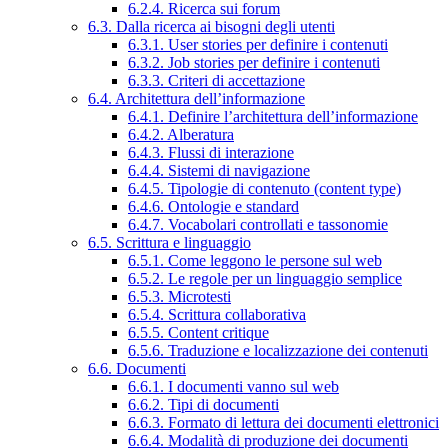
6.2.4. Ricerca sui forum
6.3. Dalla ricerca ai bisogni degli utenti
6.3.1. User stories per definire i contenuti
6.3.2. Job stories per definire i contenuti
6.3.3. Criteri di accettazione
6.4. Architettura dell’informazione
6.4.1. Definire l’architettura dell’informazione
6.4.2. Alberatura
6.4.3. Flussi di interazione
6.4.4. Sistemi di navigazione
6.4.5. Tipologie di contenuto (content type)
6.4.6. Ontologie e standard
6.4.7. Vocabolari controllati e tassonomie
6.5. Scrittura e linguaggio
6.5.1. Come leggono le persone sul web
6.5.2. Le regole per un linguaggio semplice
6.5.3. Microtesti
6.5.4. Scrittura collaborativa
6.5.5. Content critique
6.5.6. Traduzione e localizzazione dei contenuti
6.6. Documenti
6.6.1. I documenti vanno sul web
6.6.2. Tipi di documenti
6.6.3. Formato di lettura dei documenti elettronici
6.6.4. Modalità di produzione dei documenti