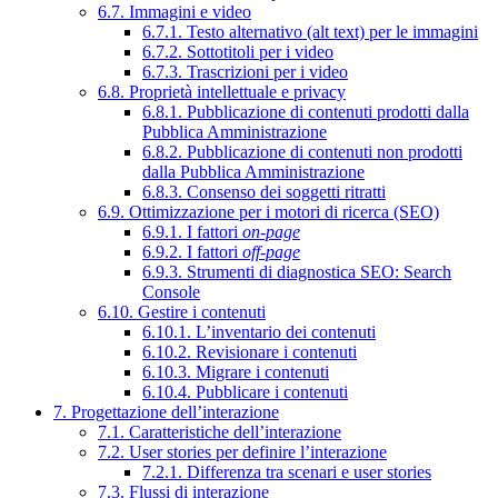
6.7. Immagini e video
6.7.1. Testo alternativo (alt text) per le immagini
6.7.2. Sottotitoli per i video
6.7.3. Trascrizioni per i video
6.8. Proprietà intellettuale e privacy
6.8.1. Pubblicazione di contenuti prodotti dalla
Pubblica Amministrazione
6.8.2. Pubblicazione di contenuti non prodotti
dalla Pubblica Amministrazione
6.8.3. Consenso dei soggetti ritratti
6.9. Ottimizzazione per i motori di ricerca (SEO)
6.9.1. I fattori
on-page
6.9.2. I fattori
off-page
6.9.3. Strumenti di diagnostica SEO: Search
Console
6.10. Gestire i contenuti
6.10.1. L’inventario dei contenuti
6.10.2. Revisionare i contenuti
6.10.3. Migrare i contenuti
6.10.4. Pubblicare i contenuti
7. Progettazione dell’interazione
7.1. Caratteristiche dell’interazione
7.2. User stories per definire l’interazione
7.2.1. Differenza tra scenari e user stories
7.3. Flussi di interazione