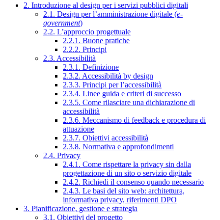
2. Introduzione al design per i servizi pubblici digitali
2.1. Design per l’amministrazione digitale (
e-
government
)
2.2. L’approccio progettuale
2.2.1. Buone pratiche
2.2.2. Principi
2.3. Accessibilità
2.3.1. Definizione
2.3.2. Accessibilità by design
2.3.3. Principi per l’accessibilità
2.3.4. Linee guida e criteri di successo
2.3.5. Come rilasciare una dichiarazione di
accessibilità
2.3.6. Meccanismo di feedback e procedura di
attuazione
2.3.7. Obiettivi accessibilità
2.3.8. Normativa e approfondimenti
2.4. Privacy
2.4.1. Come rispettare la privacy sin dalla
progettazione di un sito o servizio digitale
2.4.2. Richiedi il consenso quando necessario
2.4.3. Le basi del sito web: architettura,
informativa privacy, riferimenti DPO
3. Pianificazione, gestione e strategia
3.1. Obiettivi del progetto