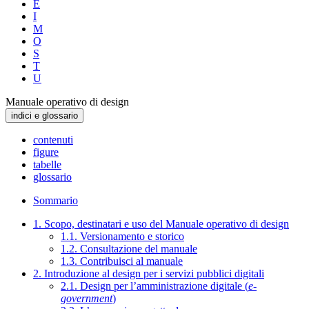
E
I
M
O
S
T
U
Manuale operativo di design
indici e glossario
contenuti
figure
tabelle
glossario
Sommario
1. Scopo, destinatari e uso del Manuale operativo di design
1.1. Versionamento e storico
1.2. Consultazione del manuale
1.3. Contribuisci al manuale
2. Introduzione al design per i servizi pubblici digitali
2.1. Design per l’amministrazione digitale (
e-
government
)