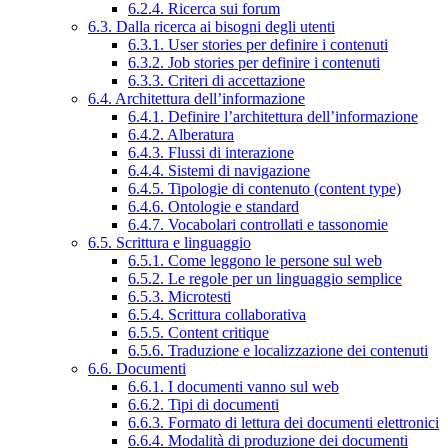
6.2.4. Ricerca sui forum
6.3. Dalla ricerca ai bisogni degli utenti
6.3.1. User stories per definire i contenuti
6.3.2. Job stories per definire i contenuti
6.3.3. Criteri di accettazione
6.4. Architettura dell’informazione
6.4.1. Definire l’architettura dell’informazione
6.4.2. Alberatura
6.4.3. Flussi di interazione
6.4.4. Sistemi di navigazione
6.4.5. Tipologie di contenuto (content type)
6.4.6. Ontologie e standard
6.4.7. Vocabolari controllati e tassonomie
6.5. Scrittura e linguaggio
6.5.1. Come leggono le persone sul web
6.5.2. Le regole per un linguaggio semplice
6.5.3. Microtesti
6.5.4. Scrittura collaborativa
6.5.5. Content critique
6.5.6. Traduzione e localizzazione dei contenuti
6.6. Documenti
6.6.1. I documenti vanno sul web
6.6.2. Tipi di documenti
6.6.3. Formato di lettura dei documenti elettronici
6.6.4. Modalità di produzione dei documenti