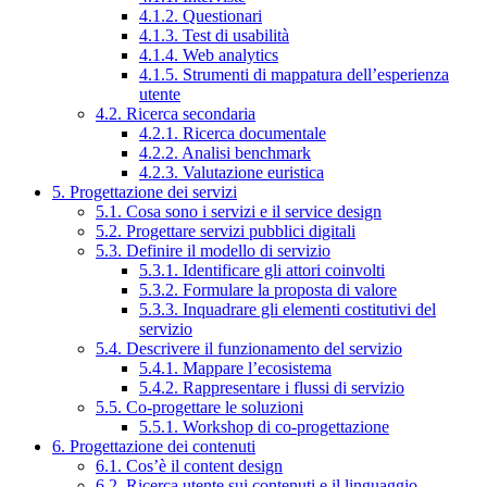
4.1.2. Questionari
4.1.3. Test di usabilità
4.1.4. Web analytics
4.1.5. Strumenti di mappatura dell’esperienza
utente
4.2. Ricerca secondaria
4.2.1. Ricerca documentale
4.2.2. Analisi benchmark
4.2.3. Valutazione euristica
5. Progettazione dei servizi
5.1. Cosa sono i servizi e il service design
5.2. Progettare servizi pubblici digitali
5.3. Definire il modello di servizio
5.3.1. Identificare gli attori coinvolti
5.3.2. Formulare la proposta di valore
5.3.3. Inquadrare gli elementi costitutivi del
servizio
5.4. Descrivere il funzionamento del servizio
5.4.1. Mappare l’ecosistema
5.4.2. Rappresentare i flussi di servizio
5.5. Co-progettare le soluzioni
5.5.1. Workshop di co-progettazione
6. Progettazione dei contenuti
6.1. Cos’è il content design
6.2. Ricerca utente sui contenuti e il linguaggio