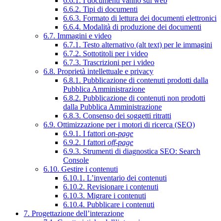
6.6.1. I documenti vanno sul web
6.6.2. Tipi di documenti
6.6.3. Formato di lettura dei documenti elettronici
6.6.4. Modalità di produzione dei documenti
6.7. Immagini e video
6.7.1. Testo alternativo (alt text) per le immagini
6.7.2. Sottotitoli per i video
6.7.3. Trascrizioni per i video
6.8. Proprietà intellettuale e privacy
6.8.1. Pubblicazione di contenuti prodotti dalla
Pubblica Amministrazione
6.8.2. Pubblicazione di contenuti non prodotti
dalla Pubblica Amministrazione
6.8.3. Consenso dei soggetti ritratti
6.9. Ottimizzazione per i motori di ricerca (SEO)
6.9.1. I fattori
on-page
6.9.2. I fattori
off-page
6.9.3. Strumenti di diagnostica SEO: Search
Console
6.10. Gestire i contenuti
6.10.1. L’inventario dei contenuti
6.10.2. Revisionare i contenuti
6.10.3. Migrare i contenuti
6.10.4. Pubblicare i contenuti
7. Progettazione dell’interazione