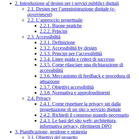
2. Introduzione al design per i servizi pubblici digitali
2.1. Design per l’amministrazione digitale (
e-
government
)
2.2. L’approccio progettuale
2.2.1. Buone pratiche
2.2.2. Principi
2.3. Accessibilità
2.3.1. Definizione
2.3.2. Accessibilità by design
2.3.3. Principi per l’accessibilità
2.3.4. Linee guida e criteri di successo
2.3.5. Come rilasciare una dichiarazione di
accessibilità
2.3.6. Meccanismo di feedback e procedura di
attuazione
2.3.7. Obiettivi accessibilità
2.3.8. Normativa e approfondimenti
2.4. Privacy
2.4.1. Come rispettare la privacy sin dalla
progettazione di un sito o servizio digitale
2.4.2. Richiedi il consenso quando necessario
2.4.3. Le basi del sito web: architettura,
informativa privacy, riferimenti DPO
3. Pianificazione, gestione e strategia
3.1. Obiettivi del progetto