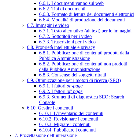
6.6.1. I documenti vanno sul web
6.6.2. Tipi di documenti
6.6.3. Formato di lettura dei documenti elettronici
6.6.4. Modalità di produzione dei documenti
6.7. Immagini e video
6.7.1. Testo alternativo (alt text) per le immagini
6.7.2. Sottotitoli per i video
6.7.3. Trascrizioni per i video
6.8. Proprietà intellettuale e privacy
6.8.1. Pubblicazione di contenuti prodotti dalla
Pubblica Amministrazione
6.8.2. Pubblicazione di contenuti non prodotti
dalla Pubblica Amministrazione
6.8.3. Consenso dei soggetti ritratti
6.9. Ottimizzazione per i motori di ricerca (SEO)
6.9.1. I fattori
on-page
6.9.2. I fattori
off-page
6.9.3. Strumenti di diagnostica SEO: Search
Console
6.10. Gestire i contenuti
6.10.1. L’inventario dei contenuti
6.10.2. Revisionare i contenuti
6.10.3. Migrare i contenuti
6.10.4. Pubblicare i contenuti
7. Progettazione dell’interazione