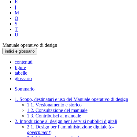
E
I
M
O
S
T
U
Manuale operativo di design
indici e glossario
contenuti
figure
tabelle
glossario
Sommario
1. Scopo, destinatari e uso del Manuale operativo di design
1.1. Versionamento e storico
1.2. Consultazione del manuale
1.3. Contribuisci al manuale
2. Introduzione al design per i servizi pubblici digitali
2.1. Design per l’amministrazione digitale (
e-
government
)