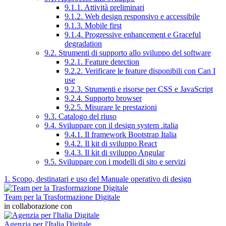
9.1.1. Attività preliminari
9.1.2. Web design responsivo e accessibile
9.1.3. Mobile first
9.1.4. Progressive enhancement e Graceful
degradation
9.2. Strumenti di supporto allo sviluppo del software
9.2.1. Feature detection
9.2.2. Verificare le feature disponibili con Can I
use
9.2.3. Strumenti e risorse per CSS e JavaScript
9.2.4. Supporto browser
9.2.5. Misurare le prestazioni
9.3. Catalogo del riuso
9.4. Sviluppare con il design system .italia
9.4.1. Il framework Bootstrap Italia
9.4.2. Il kit di sviluppo React
9.4.3. Il kit di sviluppo Angular
9.5. Sviluppare con i modelli di sito e servizi
1. Scopo, destinatari e uso del Manuale operativo di design
Team per la Trasformazione Digitale
in collaborazione con
Agenzia per l'Italia Digitale