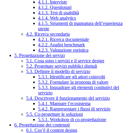
4.1.1. Interviste
4.1.2. Questionari
4.1.3. Test di usabilità
4.1.4. Web analytics
4.1.5. Strumenti di mappatura dell’esperienza
utente
4.2. Ricerca secondaria
4.2.1. Ricerca documentale
4.2.2. Analisi benchmark
4.2.3. Valutazione euristica
5. Progettazione dei servizi
5.1. Cosa sono i servizi e il service design
5.2. Progettare servizi pubblici digitali
5.3. Definire il modello di servizio
5.3.1. Identificare gli attori coinvolti
5.3.2. Formulare la proposta di valore
5.3.3. Inquadrare gli elementi costitutivi del
servizio
5.4. Descrivere il funzionamento del servizio
5.4.1. Mappare l’ecosistema
5.4.2. Rappresentare i flussi di servizio
5.5. Co-progettare le soluzioni
5.5.1. Workshop di co-progettazione
6. Progettazione dei contenuti
6.1. Cos’è il content design