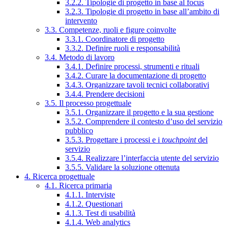
3.2.2. Tipologie di progetto in base al focus
3.2.3. Tipologie di progetto in base all’ambito di
intervento
3.3. Competenze, ruoli e figure coinvolte
3.3.1. Coordinatore di progetto
3.3.2. Definire ruoli e responsabilità
3.4. Metodo di lavoro
3.4.1. Definire processi, strumenti e rituali
3.4.2. Curare la documentazione di progetto
3.4.3. Organizzare tavoli tecnici collaborativi
3.4.4. Prendere decisioni
3.5. Il processo progettuale
3.5.1. Organizzare il progetto e la sua gestione
3.5.2. Comprendere il contesto d’uso del servizio
pubblico
3.5.3. Progettare i processi e i
touchpoint
del
servizio
3.5.4. Realizzare l’interfaccia utente del servizio
3.5.5. Validare la soluzione ottenuta
4. Ricerca progettuale
4.1. Ricerca primaria
4.1.1. Interviste
4.1.2. Questionari
4.1.3. Test di usabilità
4.1.4. Web analytics