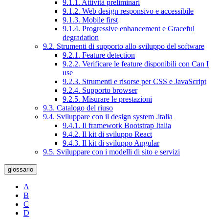
9.1.1. Attività preliminari
9.1.2. Web design responsivo e accessibile
9.1.3. Mobile first
9.1.4. Progressive enhancement e Graceful
degradation
9.2. Strumenti di supporto allo sviluppo del software
9.2.1. Feature detection
9.2.2. Verificare le feature disponibili con Can I
use
9.2.3. Strumenti e risorse per CSS e JavaScript
9.2.4. Supporto browser
9.2.5. Misurare le prestazioni
9.3. Catalogo del riuso
9.4. Sviluppare con il design system .italia
9.4.1. Il framework Bootstrap Italia
9.4.2. Il kit di sviluppo React
9.4.3. Il kit di sviluppo Angular
9.5. Sviluppare con i modelli di sito e servizi
glossario
A
B
C
D