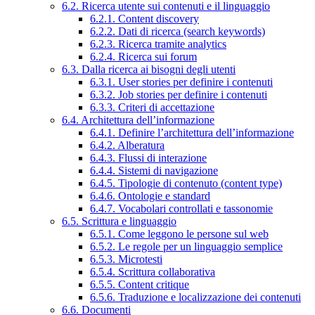
6.2. Ricerca utente sui contenuti e il linguaggio
6.2.1. Content discovery
6.2.2. Dati di ricerca (search keywords)
6.2.3. Ricerca tramite analytics
6.2.4. Ricerca sui forum
6.3. Dalla ricerca ai bisogni degli utenti
6.3.1. User stories per definire i contenuti
6.3.2. Job stories per definire i contenuti
6.3.3. Criteri di accettazione
6.4. Architettura dell’informazione
6.4.1. Definire l’architettura dell’informazione
6.4.2. Alberatura
6.4.3. Flussi di interazione
6.4.4. Sistemi di navigazione
6.4.5. Tipologie di contenuto (content type)
6.4.6. Ontologie e standard
6.4.7. Vocabolari controllati e tassonomie
6.5. Scrittura e linguaggio
6.5.1. Come leggono le persone sul web
6.5.2. Le regole per un linguaggio semplice
6.5.3. Microtesti
6.5.4. Scrittura collaborativa
6.5.5. Content critique
6.5.6. Traduzione e localizzazione dei contenuti
6.6. Documenti