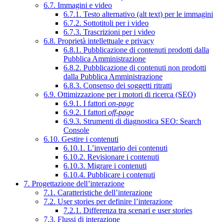
6.7. Immagini e video
6.7.1. Testo alternativo (alt text) per le immagini
6.7.2. Sottotitoli per i video
6.7.3. Trascrizioni per i video
6.8. Proprietà intellettuale e privacy
6.8.1. Pubblicazione di contenuti prodotti dalla
Pubblica Amministrazione
6.8.2. Pubblicazione di contenuti non prodotti
dalla Pubblica Amministrazione
6.8.3. Consenso dei soggetti ritratti
6.9. Ottimizzazione per i motori di ricerca (SEO)
6.9.1. I fattori
on-page
6.9.2. I fattori
off-page
6.9.3. Strumenti di diagnostica SEO: Search
Console
6.10. Gestire i contenuti
6.10.1. L’inventario dei contenuti
6.10.2. Revisionare i contenuti
6.10.3. Migrare i contenuti
6.10.4. Pubblicare i contenuti
7. Progettazione dell’interazione
7.1. Caratteristiche dell’interazione
7.2. User stories per definire l’interazione
7.2.1. Differenza tra scenari e user stories
7.3. Flussi di interazione