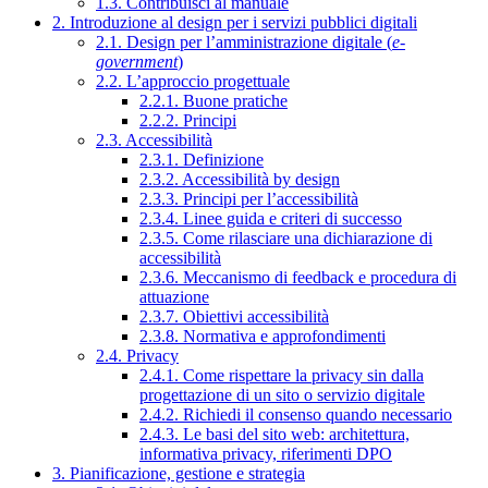
1.3. Contribuisci al manuale
2. Introduzione al design per i servizi pubblici digitali
2.1. Design per l’amministrazione digitale (
e-
government
)
2.2. L’approccio progettuale
2.2.1. Buone pratiche
2.2.2. Principi
2.3. Accessibilità
2.3.1. Definizione
2.3.2. Accessibilità by design
2.3.3. Principi per l’accessibilità
2.3.4. Linee guida e criteri di successo
2.3.5. Come rilasciare una dichiarazione di
accessibilità
2.3.6. Meccanismo di feedback e procedura di
attuazione
2.3.7. Obiettivi accessibilità
2.3.8. Normativa e approfondimenti
2.4. Privacy
2.4.1. Come rispettare la privacy sin dalla
progettazione di un sito o servizio digitale
2.4.2. Richiedi il consenso quando necessario
2.4.3. Le basi del sito web: architettura,
informativa privacy, riferimenti DPO
3. Pianificazione, gestione e strategia