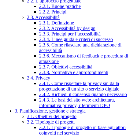
2.2. L’approccio progettuale
2.2.1. Buone pratiche
2.2.2. Principi
2.3. Accessibilità
2.3.1. Definizione
2.3.2. Accessibilità by design
2.3.3. Principi per l’accessibilità
2.3.4. Linee guida e criteri di successo
2.3.5. Come rilasciare una dichiarazione di
accessibilità
2.3.6. Meccanismo di feedback e procedura di
attuazione
2.3.7. Obiettivi accessibilità
2.3.8. Normativa e approfondimenti
2.4. Privacy
2.4.1. Come rispettare la privacy sin dalla
progettazione di un sito o servizio digitale
2.4.2. Richiedi il consenso quando necessario
2.4.3. Le basi del sito web: architettura,
informativa privacy, riferimenti DPO
3. Pianificazione, gestione e strategia
3.1. Obiettivi del progetto
3.2. Tipologie di progetti
3.2.1. Tipologie di progetto in base agli attori
coinvolti nel servizio