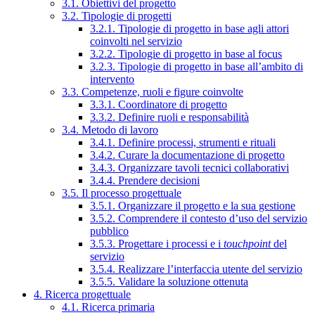
3.1. Obiettivi del progetto
3.2. Tipologie di progetti
3.2.1. Tipologie di progetto in base agli attori
coinvolti nel servizio
3.2.2. Tipologie di progetto in base al focus
3.2.3. Tipologie di progetto in base all’ambito di
intervento
3.3. Competenze, ruoli e figure coinvolte
3.3.1. Coordinatore di progetto
3.3.2. Definire ruoli e responsabilità
3.4. Metodo di lavoro
3.4.1. Definire processi, strumenti e rituali
3.4.2. Curare la documentazione di progetto
3.4.3. Organizzare tavoli tecnici collaborativi
3.4.4. Prendere decisioni
3.5. Il processo progettuale
3.5.1. Organizzare il progetto e la sua gestione
3.5.2. Comprendere il contesto d’uso del servizio
pubblico
3.5.3. Progettare i processi e i
touchpoint
del
servizio
3.5.4. Realizzare l’interfaccia utente del servizio
3.5.5. Validare la soluzione ottenuta
4. Ricerca progettuale
4.1. Ricerca primaria