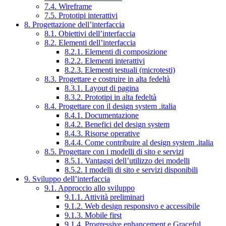
7.4. Wireframe
7.5. Prototipi interattivi
8. Progettazione dell’interfaccia
8.1. Obiettivi dell’interfaccia
8.2. Elementi dell’interfaccia
8.2.1. Elementi di composizione
8.2.2. Elementi interattivi
8.2.3. Elementi testuali (microtesti)
8.3. Progettare e costruire in alta fedeltà
8.3.1. Layout di pagina
8.3.2. Prototipi in alta fedeltà
8.4. Progettare con il design system .italia
8.4.1. Documentazione
8.4.2. Benefici del design system
8.4.3. Risorse operative
8.4.4. Come contribuire al design system .italia
8.5. Progettare con i modelli di sito e servizi
8.5.1. Vantaggi dell’utilizzo dei modelli
8.5.2. I modelli di sito e servizi disponibili
9. Sviluppo dell’interfaccia
9.1. Approccio allo sviluppo
9.1.1. Attività preliminari
9.1.2. Web design responsivo e accessibile
9.1.3. Mobile first
9.1.4. Progressive enhancement e Graceful