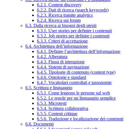
6.2.1. Content discovery
6.2.2. Dati di ricerca (search keywords)
6.2.3. Ricerca tramite analytics
6.2.4. Ricerca sui forum
6.3. Dalla ricerca ai bisogni degli utenti
6.3.1. User stories per definire i contenuti
6.3.2. Job stories per definire i contenuti
6.3.3. Criteri di accettazione
6.4. Architettura dell’informazione
6.4.1. Definire l’architettura dell’informazione
6.4.2. Alberatura
6.4.3. Flussi di interazione
6.4.4. Sistemi di navigazione
6.4.5. Tipologie di contenuto (content type)
6.4.6. Ontologie e standard
6.4.7. Vocabolari controllati e tassonomie
6.5. Scrittura e linguaggio
6.5.1. Come leggono le persone sul web
6.5.2. Le regole per un linguaggio semplice
6.5.3. Microtesti
6.5.4. Scrittura collaborativa
6.5.5. Content critique
6.5.6. Traduzione e localizzazione dei contenuti
6.6. Documenti