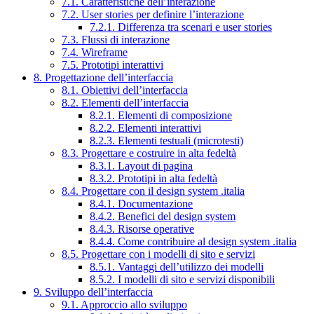
7.1. Caratteristiche dell’interazione
7.2. User stories per definire l’interazione
7.2.1. Differenza tra scenari e user stories
7.3. Flussi di interazione
7.4. Wireframe
7.5. Prototipi interattivi
8. Progettazione dell’interfaccia
8.1. Obiettivi dell’interfaccia
8.2. Elementi dell’interfaccia
8.2.1. Elementi di composizione
8.2.2. Elementi interattivi
8.2.3. Elementi testuali (microtesti)
8.3. Progettare e costruire in alta fedeltà
8.3.1. Layout di pagina
8.3.2. Prototipi in alta fedeltà
8.4. Progettare con il design system .italia
8.4.1. Documentazione
8.4.2. Benefici del design system
8.4.3. Risorse operative
8.4.4. Come contribuire al design system .italia
8.5. Progettare con i modelli di sito e servizi
8.5.1. Vantaggi dell’utilizzo dei modelli
8.5.2. I modelli di sito e servizi disponibili
9. Sviluppo dell’interfaccia
9.1. Approccio allo sviluppo