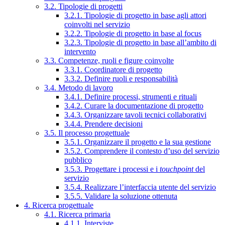
3.2. Tipologie di progetti
3.2.1. Tipologie di progetto in base agli attori
coinvolti nel servizio
3.2.2. Tipologie di progetto in base al focus
3.2.3. Tipologie di progetto in base all’ambito di
intervento
3.3. Competenze, ruoli e figure coinvolte
3.3.1. Coordinatore di progetto
3.3.2. Definire ruoli e responsabilità
3.4. Metodo di lavoro
3.4.1. Definire processi, strumenti e rituali
3.4.2. Curare la documentazione di progetto
3.4.3. Organizzare tavoli tecnici collaborativi
3.4.4. Prendere decisioni
3.5. Il processo progettuale
3.5.1. Organizzare il progetto e la sua gestione
3.5.2. Comprendere il contesto d’uso del servizio
pubblico
3.5.3. Progettare i processi e i
touchpoint
del
servizio
3.5.4. Realizzare l’interfaccia utente del servizio
3.5.5. Validare la soluzione ottenuta
4. Ricerca progettuale
4.1. Ricerca primaria
4.1.1. Interviste