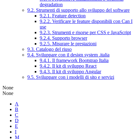
degradation
9.2. Strumenti di supporto allo sviluppo del software
9.2.1. Feature detection
9.2.2. Verificare le feature disponibili con Can I
use
9.2.3. Strumenti e risorse per CSS e JavaScript
9.2.4. Supporto browser
9.2.5. Misurare le prestazioni
9.3. Catalogo del riuso
9.4. Sviluppare con il design system .italia
9.4.1. Il framework Bootstrap Italia
9.4.2. Il kit di sviluppo React
9.4.3. Il kit di sviluppo Angular
9.5. Sviluppare con i modelli di sito e servizi
None
None
A
B
C
D
E
I
M