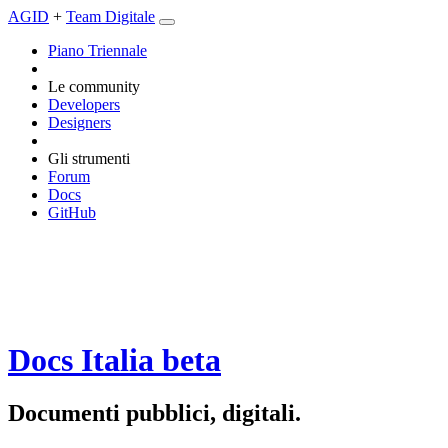
AGID
+
Team Digitale
Piano Triennale
Le community
Developers
Designers
Gli strumenti
Forum
Docs
GitHub
Docs Italia
beta
Documenti pubblici, digitali.