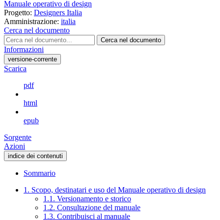
Manuale operativo di design
Progetto:
Designers Italia
Amministrazione:
italia
Cerca nel documento
Cerca nel documento
Informazioni
versione-corrente
Scarica
pdf
html
epub
Sorgente
Azioni
indice dei contenuti
Sommario
1. Scopo, destinatari e uso del Manuale operativo di design
1.1. Versionamento e storico
1.2. Consultazione del manuale
1.3. Contribuisci al manuale