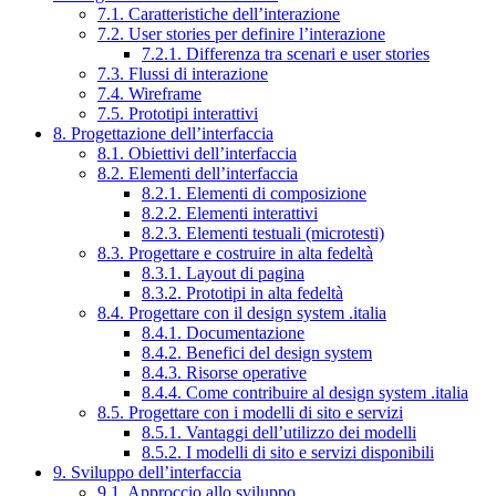
7.1. Caratteristiche dell’interazione
7.2. User stories per definire l’interazione
7.2.1. Differenza tra scenari e user stories
7.3. Flussi di interazione
7.4. Wireframe
7.5. Prototipi interattivi
8. Progettazione dell’interfaccia
8.1. Obiettivi dell’interfaccia
8.2. Elementi dell’interfaccia
8.2.1. Elementi di composizione
8.2.2. Elementi interattivi
8.2.3. Elementi testuali (microtesti)
8.3. Progettare e costruire in alta fedeltà
8.3.1. Layout di pagina
8.3.2. Prototipi in alta fedeltà
8.4. Progettare con il design system .italia
8.4.1. Documentazione
8.4.2. Benefici del design system
8.4.3. Risorse operative
8.4.4. Come contribuire al design system .italia
8.5. Progettare con i modelli di sito e servizi
8.5.1. Vantaggi dell’utilizzo dei modelli
8.5.2. I modelli di sito e servizi disponibili
9. Sviluppo dell’interfaccia
9.1. Approccio allo sviluppo