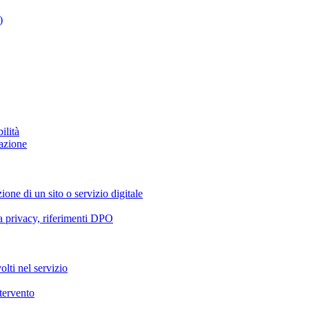
)
ilità
azione
ione di un sito o servizio digitale
va privacy, riferimenti DPO
olti nel servizio
ntervento