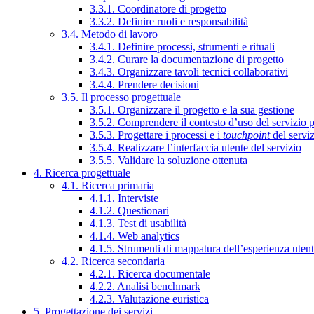
3.3.1. Coordinatore di progetto
3.3.2. Definire ruoli e responsabilità
3.4. Metodo di lavoro
3.4.1. Definire processi, strumenti e rituali
3.4.2. Curare la documentazione di progetto
3.4.3. Organizzare tavoli tecnici collaborativi
3.4.4. Prendere decisioni
3.5. Il processo progettuale
3.5.1. Organizzare il progetto e la sua gestione
3.5.2. Comprendere il contesto d’uso del servizio 
3.5.3. Progettare i processi e i
touchpoint
del servi
3.5.4. Realizzare l’interfaccia utente del servizio
3.5.5. Validare la soluzione ottenuta
4. Ricerca progettuale
4.1. Ricerca primaria
4.1.1. Interviste
4.1.2. Questionari
4.1.3. Test di usabilità
4.1.4. Web analytics
4.1.5. Strumenti di mappatura dell’esperienza uten
4.2. Ricerca secondaria
4.2.1. Ricerca documentale
4.2.2. Analisi benchmark
4.2.3. Valutazione euristica
5. Progettazione dei servizi