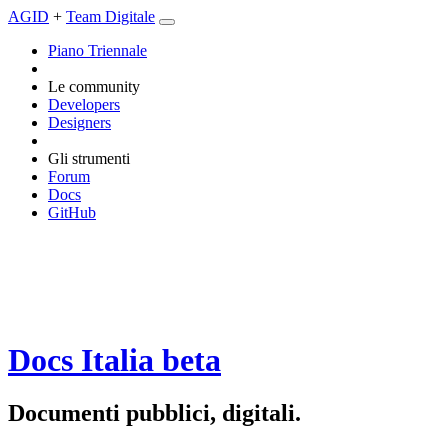
AGID
+
Team Digitale
Piano Triennale
Le community
Developers
Designers
Gli strumenti
Forum
Docs
GitHub
Docs Italia
beta
Documenti pubblici, digitali.