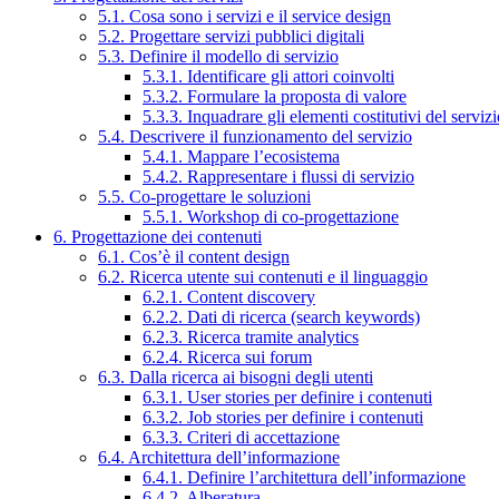
5.1. Cosa sono i servizi e il service design
5.2. Progettare servizi pubblici digitali
5.3. Definire il modello di servizio
5.3.1. Identificare gli attori coinvolti
5.3.2. Formulare la proposta di valore
5.3.3. Inquadrare gli elementi costitutivi del serviz
5.4. Descrivere il funzionamento del servizio
5.4.1. Mappare l’ecosistema
5.4.2. Rappresentare i flussi di servizio
5.5. Co-progettare le soluzioni
5.5.1. Workshop di co-progettazione
6. Progettazione dei contenuti
6.1. Cos’è il content design
6.2. Ricerca utente sui contenuti e il linguaggio
6.2.1. Content discovery
6.2.2. Dati di ricerca (search keywords)
6.2.3. Ricerca tramite analytics
6.2.4. Ricerca sui forum
6.3. Dalla ricerca ai bisogni degli utenti
6.3.1. User stories per definire i contenuti
6.3.2. Job stories per definire i contenuti
6.3.3. Criteri di accettazione
6.4. Architettura dell’informazione
6.4.1. Definire l’architettura dell’informazione
6.4.2. Alberatura