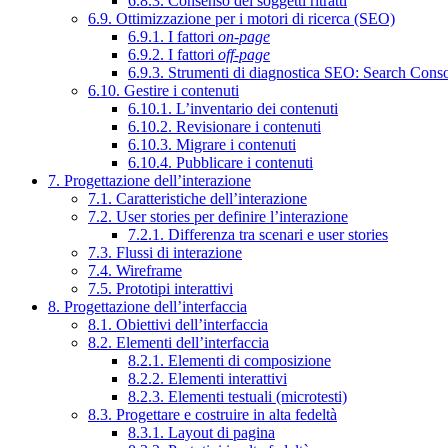
6.8.3. Consenso dei soggetti ritratti
6.9. Ottimizzazione per i motori di ricerca (SEO)
6.9.1. I fattori
on-page
6.9.2. I fattori
off-page
6.9.3. Strumenti di diagnostica SEO: Search Cons
6.10. Gestire i contenuti
6.10.1. L’inventario dei contenuti
6.10.2. Revisionare i contenuti
6.10.3. Migrare i contenuti
6.10.4. Pubblicare i contenuti
7. Progettazione dell’interazione
7.1. Caratteristiche dell’interazione
7.2. User stories per definire l’interazione
7.2.1. Differenza tra scenari e user stories
7.3. Flussi di interazione
7.4. Wireframe
7.5. Prototipi interattivi
8. Progettazione dell’interfaccia
8.1. Obiettivi dell’interfaccia
8.2. Elementi dell’interfaccia
8.2.1. Elementi di composizione
8.2.2. Elementi interattivi
8.2.3. Elementi testuali (microtesti)
8.3. Progettare e costruire in alta fedeltà
8.3.1. Layout di pagina