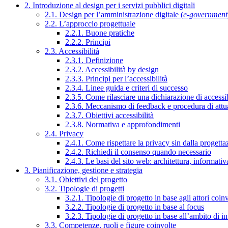
2. Introduzione al design per i servizi pubblici digitali
2.1. Design per l’amministrazione digitale (
e-government
2.2. L’approccio progettuale
2.2.1. Buone pratiche
2.2.2. Principi
2.3. Accessibilità
2.3.1. Definizione
2.3.2. Accessibilità by design
2.3.3. Principi per l’accessibilità
2.3.4. Linee guida e criteri di successo
2.3.5. Come rilasciare una dichiarazione di accessib
2.3.6. Meccanismo di feedback e procedura di attu
2.3.7. Obiettivi accessibilità
2.3.8. Normativa e approfondimenti
2.4. Privacy
2.4.1. Come rispettare la privacy sin dalla progettaz
2.4.2. Richiedi il consenso quando necessario
2.4.3. Le basi del sito web: architettura, informati
3. Pianificazione, gestione e strategia
3.1. Obiettivi del progetto
3.2. Tipologie di progetti
3.2.1. Tipologie di progetto in base agli attori coinv
3.2.2. Tipologie di progetto in base al focus
3.2.3. Tipologie di progetto in base all’ambito di i
3.3. Competenze, ruoli e figure coinvolte