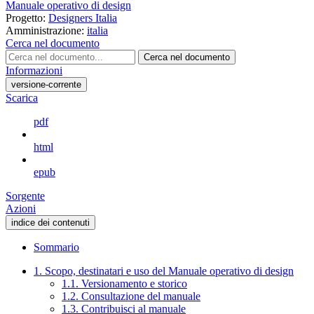
Manuale operativo di design
Progetto:
Designers Italia
Amministrazione:
italia
Cerca nel documento
Cerca nel documento
Informazioni
versione-corrente
Scarica
pdf
html
epub
Sorgente
Azioni
indice dei contenuti
Sommario
1. Scopo, destinatari e uso del Manuale operativo di design
1.1. Versionamento e storico
1.2. Consultazione del manuale
1.3. Contribuisci al manuale