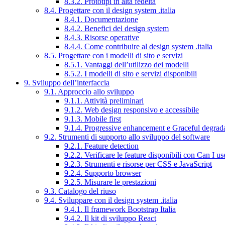
8.3.2. Prototipi in alta fedeltà
8.4. Progettare con il design system .italia
8.4.1. Documentazione
8.4.2. Benefici del design system
8.4.3. Risorse operative
8.4.4. Come contribuire al design system .italia
8.5. Progettare con i modelli di sito e servizi
8.5.1. Vantaggi dell’utilizzo dei modelli
8.5.2. I modelli di sito e servizi disponibili
9. Sviluppo dell’interfaccia
9.1. Approccio allo sviluppo
9.1.1. Attività preliminari
9.1.2. Web design responsivo e accessibile
9.1.3. Mobile first
9.1.4. Progressive enhancement e Graceful degrad
9.2. Strumenti di supporto allo sviluppo del software
9.2.1. Feature detection
9.2.2. Verificare le feature disponibili con Can I us
9.2.3. Strumenti e risorse per CSS e JavaScript
9.2.4. Supporto browser
9.2.5. Misurare le prestazioni
9.3. Catalogo del riuso
9.4. Sviluppare con il design system .italia
9.4.1. Il framework Bootstrap Italia
9.4.2. Il kit di sviluppo React