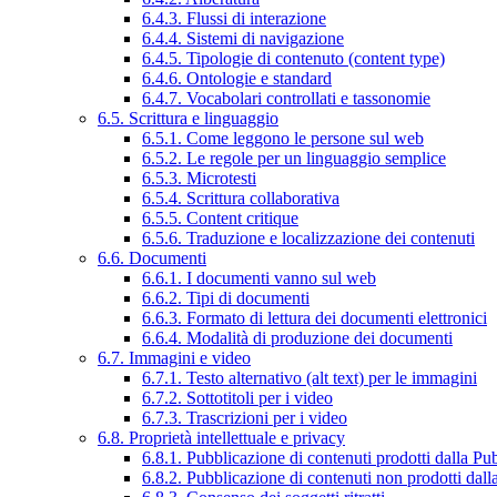
6.4.3. Flussi di interazione
6.4.4. Sistemi di navigazione
6.4.5. Tipologie di contenuto (content type)
6.4.6. Ontologie e standard
6.4.7. Vocabolari controllati e tassonomie
6.5. Scrittura e linguaggio
6.5.1. Come leggono le persone sul web
6.5.2. Le regole per un linguaggio semplice
6.5.3. Microtesti
6.5.4. Scrittura collaborativa
6.5.5. Content critique
6.5.6. Traduzione e localizzazione dei contenuti
6.6. Documenti
6.6.1. I documenti vanno sul web
6.6.2. Tipi di documenti
6.6.3. Formato di lettura dei documenti elettronici
6.6.4. Modalità di produzione dei documenti
6.7. Immagini e video
6.7.1. Testo alternativo (alt text) per le immagini
6.7.2. Sottotitoli per i video
6.7.3. Trascrizioni per i video
6.8. Proprietà intellettuale e privacy
6.8.1. Pubblicazione di contenuti prodotti dalla P
6.8.2. Pubblicazione di contenuti non prodotti dal