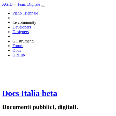
AGID
+
Team Digitale
Piano Triennale
Le community
Developers
Designers
Gli strumenti
Forum
Docs
GitHub
Docs Italia
beta
Documenti pubblici, digitali.