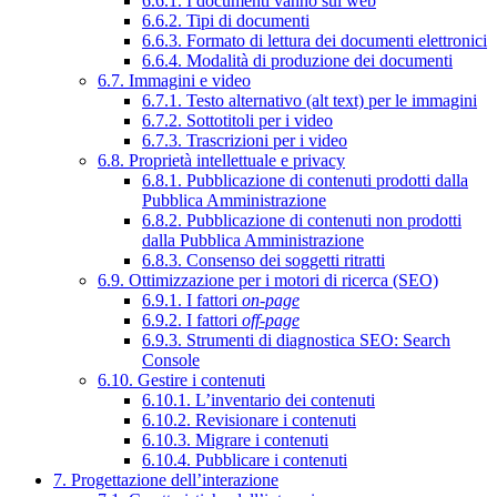
6.6.1. I documenti vanno sul web
6.6.2. Tipi di documenti
6.6.3. Formato di lettura dei documenti elettronici
6.6.4. Modalità di produzione dei documenti
6.7. Immagini e video
6.7.1. Testo alternativo (alt text) per le immagini
6.7.2. Sottotitoli per i video
6.7.3. Trascrizioni per i video
6.8. Proprietà intellettuale e privacy
6.8.1. Pubblicazione di contenuti prodotti dalla
Pubblica Amministrazione
6.8.2. Pubblicazione di contenuti non prodotti
dalla Pubblica Amministrazione
6.8.3. Consenso dei soggetti ritratti
6.9. Ottimizzazione per i motori di ricerca (SEO)
6.9.1. I fattori
on-page
6.9.2. I fattori
off-page
6.9.3. Strumenti di diagnostica SEO: Search
Console
6.10. Gestire i contenuti
6.10.1. L’inventario dei contenuti
6.10.2. Revisionare i contenuti
6.10.3. Migrare i contenuti
6.10.4. Pubblicare i contenuti
7. Progettazione dell’interazione