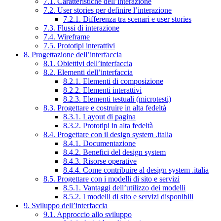
7.1. Caratteristiche dell’interazione
7.2. User stories per definire l’interazione
7.2.1. Differenza tra scenari e user stories
7.3. Flussi di interazione
7.4. Wireframe
7.5. Prototipi interattivi
8. Progettazione dell’interfaccia
8.1. Obiettivi dell’interfaccia
8.2. Elementi dell’interfaccia
8.2.1. Elementi di composizione
8.2.2. Elementi interattivi
8.2.3. Elementi testuali (microtesti)
8.3. Progettare e costruire in alta fedeltà
8.3.1. Layout di pagina
8.3.2. Prototipi in alta fedeltà
8.4. Progettare con il design system .italia
8.4.1. Documentazione
8.4.2. Benefici del design system
8.4.3. Risorse operative
8.4.4. Come contribuire al design system .italia
8.5. Progettare con i modelli di sito e servizi
8.5.1. Vantaggi dell’utilizzo dei modelli
8.5.2. I modelli di sito e servizi disponibili
9. Sviluppo dell’interfaccia
9.1. Approccio allo sviluppo