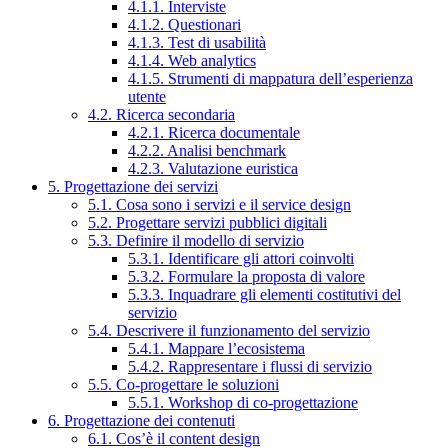
4.1.1. Interviste
4.1.2. Questionari
4.1.3. Test di usabilità
4.1.4. Web analytics
4.1.5. Strumenti di mappatura dell’esperienza
utente
4.2. Ricerca secondaria
4.2.1. Ricerca documentale
4.2.2. Analisi benchmark
4.2.3. Valutazione euristica
5. Progettazione dei servizi
5.1. Cosa sono i servizi e il service design
5.2. Progettare servizi pubblici digitali
5.3. Definire il modello di servizio
5.3.1. Identificare gli attori coinvolti
5.3.2. Formulare la proposta di valore
5.3.3. Inquadrare gli elementi costitutivi del
servizio
5.4. Descrivere il funzionamento del servizio
5.4.1. Mappare l’ecosistema
5.4.2. Rappresentare i flussi di servizio
5.5. Co-progettare le soluzioni
5.5.1. Workshop di co-progettazione
6. Progettazione dei contenuti
6.1. Cos’è il content design