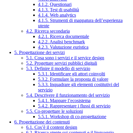
4.1.2. Questionari
4.1.3. Test di usabilità
4.1.4. Web analytics
4.1.5. Strumenti di mappatura dell’esperienza
utente
4.2. Ricerca secondaria
4.2.1. Ricerca documentale
4.2.2. Analisi benchmark
4.2.3. Valutazione euristica
5. Progettazione dei servizi
5.1. Cosa sono i servizi e il service design
5.2. Progettare servizi pubblici digitali
5.3. Definire il modello di servizio
5.3.1. Identificare gli attori coinvolti
5.3.2. Formulare la proposta di valore
5.3.3. Inquadrare gli elementi costitutivi del
servizio
5.4. Descrivere il funzionamento del servizio
5.4.1. Mappare l’ecosistema
5.4.2. Rappresentare i flussi di servizio
5.5. Co-progettare le soluzioni
5.5.1. Workshop di co-progettazione
6. Progettazione dei contenuti
6.1. Cos’è il content design
6.2. Ricerca utente sui contenuti e il linguaggio