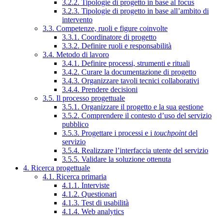
3.2.2. Tipologie di progetto in base al focus
3.2.3. Tipologie di progetto in base all’ambito di
intervento
3.3. Competenze, ruoli e figure coinvolte
3.3.1. Coordinatore di progetto
3.3.2. Definire ruoli e responsabilità
3.4. Metodo di lavoro
3.4.1. Definire processi, strumenti e rituali
3.4.2. Curare la documentazione di progetto
3.4.3. Organizzare tavoli tecnici collaborativi
3.4.4. Prendere decisioni
3.5. Il processo progettuale
3.5.1. Organizzare il progetto e la sua gestione
3.5.2. Comprendere il contesto d’uso del servizio
pubblico
3.5.3. Progettare i processi e i
touchpoint
del
servizio
3.5.4. Realizzare l’interfaccia utente del servizio
3.5.5. Validare la soluzione ottenuta
4. Ricerca progettuale
4.1. Ricerca primaria
4.1.1. Interviste
4.1.2. Questionari
4.1.3. Test di usabilità
4.1.4. Web analytics