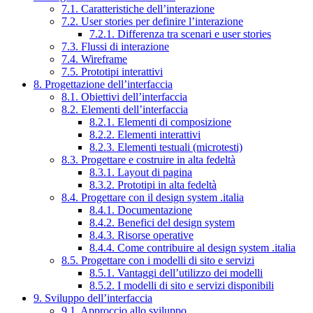
7.1. Caratteristiche dell’interazione
7.2. User stories per definire l’interazione
7.2.1. Differenza tra scenari e user stories
7.3. Flussi di interazione
7.4. Wireframe
7.5. Prototipi interattivi
8. Progettazione dell’interfaccia
8.1. Obiettivi dell’interfaccia
8.2. Elementi dell’interfaccia
8.2.1. Elementi di composizione
8.2.2. Elementi interattivi
8.2.3. Elementi testuali (microtesti)
8.3. Progettare e costruire in alta fedeltà
8.3.1. Layout di pagina
8.3.2. Prototipi in alta fedeltà
8.4. Progettare con il design system .italia
8.4.1. Documentazione
8.4.2. Benefici del design system
8.4.3. Risorse operative
8.4.4. Come contribuire al design system .italia
8.5. Progettare con i modelli di sito e servizi
8.5.1. Vantaggi dell’utilizzo dei modelli
8.5.2. I modelli di sito e servizi disponibili
9. Sviluppo dell’interfaccia
9.1. Approccio allo sviluppo