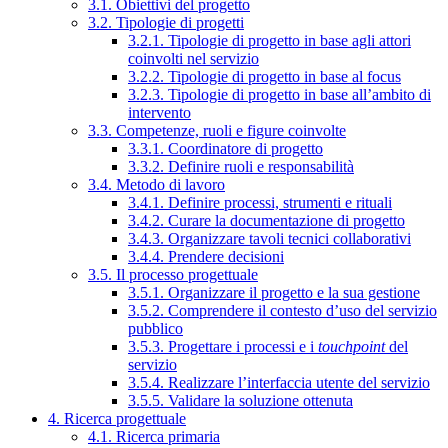
3.1. Obiettivi del progetto
3.2. Tipologie di progetti
3.2.1. Tipologie di progetto in base agli attori
coinvolti nel servizio
3.2.2. Tipologie di progetto in base al focus
3.2.3. Tipologie di progetto in base all’ambito di
intervento
3.3. Competenze, ruoli e figure coinvolte
3.3.1. Coordinatore di progetto
3.3.2. Definire ruoli e responsabilità
3.4. Metodo di lavoro
3.4.1. Definire processi, strumenti e rituali
3.4.2. Curare la documentazione di progetto
3.4.3. Organizzare tavoli tecnici collaborativi
3.4.4. Prendere decisioni
3.5. Il processo progettuale
3.5.1. Organizzare il progetto e la sua gestione
3.5.2. Comprendere il contesto d’uso del servizio
pubblico
3.5.3. Progettare i processi e i
touchpoint
del
servizio
3.5.4. Realizzare l’interfaccia utente del servizio
3.5.5. Validare la soluzione ottenuta
4. Ricerca progettuale
4.1. Ricerca primaria