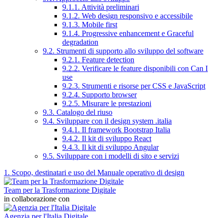
9.1.1. Attività preliminari
9.1.2. Web design responsivo e accessibile
9.1.3. Mobile first
9.1.4. Progressive enhancement e Graceful
degradation
9.2. Strumenti di supporto allo sviluppo del software
9.2.1. Feature detection
9.2.2. Verificare le feature disponibili con Can I
use
9.2.3. Strumenti e risorse per CSS e JavaScript
9.2.4. Supporto browser
9.2.5. Misurare le prestazioni
9.3. Catalogo del riuso
9.4. Sviluppare con il design system .italia
9.4.1. Il framework Bootstrap Italia
9.4.2. Il kit di sviluppo React
9.4.3. Il kit di sviluppo Angular
9.5. Sviluppare con i modelli di sito e servizi
1. Scopo, destinatari e uso del Manuale operativo di design
Team per la Trasformazione Digitale
in collaborazione con
Agenzia per l'Italia Digitale