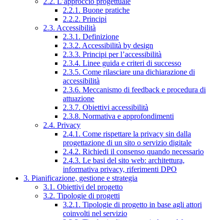
2.2. L’approccio progettuale
2.2.1. Buone pratiche
2.2.2. Principi
2.3. Accessibilità
2.3.1. Definizione
2.3.2. Accessibilità by design
2.3.3. Principi per l’accessibilità
2.3.4. Linee guida e criteri di successo
2.3.5. Come rilasciare una dichiarazione di
accessibilità
2.3.6. Meccanismo di feedback e procedura di
attuazione
2.3.7. Obiettivi accessibilità
2.3.8. Normativa e approfondimenti
2.4. Privacy
2.4.1. Come rispettare la privacy sin dalla
progettazione di un sito o servizio digitale
2.4.2. Richiedi il consenso quando necessario
2.4.3. Le basi del sito web: architettura,
informativa privacy, riferimenti DPO
3. Pianificazione, gestione e strategia
3.1. Obiettivi del progetto
3.2. Tipologie di progetti
3.2.1. Tipologie di progetto in base agli attori
coinvolti nel servizio