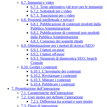
6.7. Immagini e video
6.7.1. Testo alternativo (alt text) per le immagini
6.7.2. Sottotitoli per i video
6.7.3. Trascrizioni per i video
6.8. Proprietà intellettuale e privacy
6.8.1. Pubblicazione di contenuti prodotti dalla
Pubblica Amministrazione
6.8.2. Pubblicazione di contenuti non prodotti
dalla Pubblica Amministrazione
6.8.3. Consenso dei soggetti ritratti
6.9. Ottimizzazione per i motori di ricerca (SEO)
6.9.1. I fattori
on-page
6.9.2. I fattori
off-page
6.9.3. Strumenti di diagnostica SEO: Search
Console
6.10. Gestire i contenuti
6.10.1. L’inventario dei contenuti
6.10.2. Revisionare i contenuti
6.10.3. Migrare i contenuti
6.10.4. Pubblicare i contenuti
7. Progettazione dell’interazione
7.1. Caratteristiche dell’interazione
7.2. User stories per definire l’interazione
7.2.1. Differenza tra scenari e user stories
7.3. Flussi di interazione