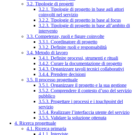
3.2. Tipologie di progetti
3.2.1. Tipologie di progetto in base agli attori
coinvolti nel servizio
3.2.2. Tipologie di progetto in base al focus
3.2.3. Tipologie di progetto in base all’ambito di
intervento
3.3. Competenze, ruoli e figure coinvolte
3.3.1. Coordinatore di progetto
3.3.2. Definire ruoli e responsabilità
3.4. Metodo di lavoro
3.4.1. Definire processi, strumenti e rituali
3.4.2. Curare la documentazione di progetto
3.4.3. Organizzare tavoli tecnici collaborativi
3.4.4. Prendere decisioni
3.5. Il processo progettuale
3.5.1. Organizzare il progetto e la sua gestione
3.5.2. Comprendere il contesto d’uso del servizio
pubblico
3.5.3. Progettare i processi e i
touchpoint
del
servizio
3.5.4. Realizzare l’interfaccia utente del servizio
3.5.5. Validare la soluzione ottenuta
4. Ricerca progettuale
4.1. Ricerca primaria
4.1.1. Interviste