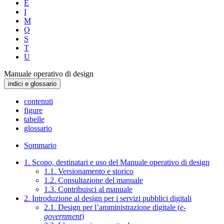
E
I
M
O
S
T
U
Manuale operativo di design
indici e glossario
contenuti
figure
tabelle
glossario
Sommario
1. Scopo, destinatari e uso del Manuale operativo di design
1.1. Versionamento e storico
1.2. Consultazione del manuale
1.3. Contribuisci al manuale
2. Introduzione al design per i servizi pubblici digitali
2.1. Design per l’amministrazione digitale (
e-
government
)