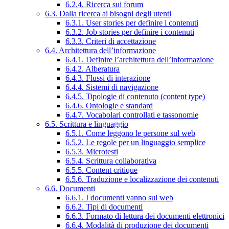
6.2.4. Ricerca sui forum
6.3. Dalla ricerca ai bisogni degli utenti
6.3.1. User stories per definire i contenuti
6.3.2. Job stories per definire i contenuti
6.3.3. Criteri di accettazione
6.4. Architettura dell’informazione
6.4.1. Definire l’architettura dell’informazione
6.4.2. Alberatura
6.4.3. Flussi di interazione
6.4.4. Sistemi di navigazione
6.4.5. Tipologie di contenuto (content type)
6.4.6. Ontologie e standard
6.4.7. Vocabolari controllati e tassonomie
6.5. Scrittura e linguaggio
6.5.1. Come leggono le persone sul web
6.5.2. Le regole per un linguaggio semplice
6.5.3. Microtesti
6.5.4. Scrittura collaborativa
6.5.5. Content critique
6.5.6. Traduzione e localizzazione dei contenuti
6.6. Documenti
6.6.1. I documenti vanno sul web
6.6.2. Tipi di documenti
6.6.3. Formato di lettura dei documenti elettronici
6.6.4. Modalità di produzione dei documenti