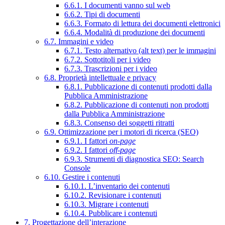
6.6.1. I documenti vanno sul web
6.6.2. Tipi di documenti
6.6.3. Formato di lettura dei documenti elettronici
6.6.4. Modalità di produzione dei documenti
6.7. Immagini e video
6.7.1. Testo alternativo (alt text) per le immagini
6.7.2. Sottotitoli per i video
6.7.3. Trascrizioni per i video
6.8. Proprietà intellettuale e privacy
6.8.1. Pubblicazione di contenuti prodotti dalla
Pubblica Amministrazione
6.8.2. Pubblicazione di contenuti non prodotti
dalla Pubblica Amministrazione
6.8.3. Consenso dei soggetti ritratti
6.9. Ottimizzazione per i motori di ricerca (SEO)
6.9.1. I fattori
on-page
6.9.2. I fattori
off-page
6.9.3. Strumenti di diagnostica SEO: Search
Console
6.10. Gestire i contenuti
6.10.1. L’inventario dei contenuti
6.10.2. Revisionare i contenuti
6.10.3. Migrare i contenuti
6.10.4. Pubblicare i contenuti
7. Progettazione dell’interazione