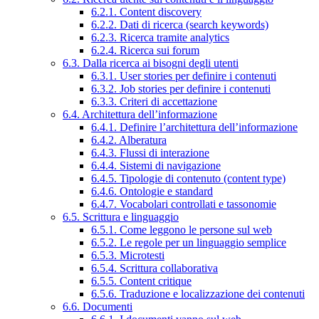
6.2.1. Content discovery
6.2.2. Dati di ricerca (search keywords)
6.2.3. Ricerca tramite analytics
6.2.4. Ricerca sui forum
6.3. Dalla ricerca ai bisogni degli utenti
6.3.1. User stories per definire i contenuti
6.3.2. Job stories per definire i contenuti
6.3.3. Criteri di accettazione
6.4. Architettura dell’informazione
6.4.1. Definire l’architettura dell’informazione
6.4.2. Alberatura
6.4.3. Flussi di interazione
6.4.4. Sistemi di navigazione
6.4.5. Tipologie di contenuto (content type)
6.4.6. Ontologie e standard
6.4.7. Vocabolari controllati e tassonomie
6.5. Scrittura e linguaggio
6.5.1. Come leggono le persone sul web
6.5.2. Le regole per un linguaggio semplice
6.5.3. Microtesti
6.5.4. Scrittura collaborativa
6.5.5. Content critique
6.5.6. Traduzione e localizzazione dei contenuti
6.6. Documenti