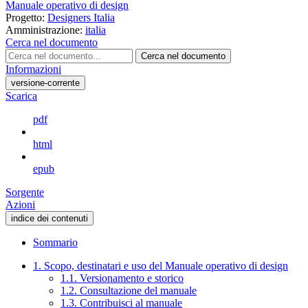
Manuale operativo di design
Progetto:
Designers Italia
Amministrazione:
italia
Cerca nel documento
Cerca nel documento
Informazioni
versione-corrente
Scarica
pdf
html
epub
Sorgente
Azioni
indice dei contenuti
Sommario
1. Scopo, destinatari e uso del Manuale operativo di design
1.1. Versionamento e storico
1.2. Consultazione del manuale
1.3. Contribuisci al manuale