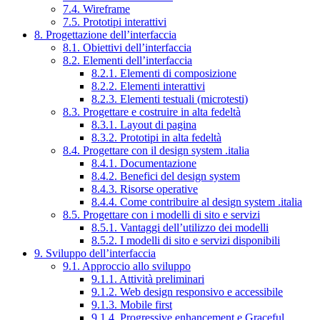
7.4. Wireframe
7.5. Prototipi interattivi
8. Progettazione dell’interfaccia
8.1. Obiettivi dell’interfaccia
8.2. Elementi dell’interfaccia
8.2.1. Elementi di composizione
8.2.2. Elementi interattivi
8.2.3. Elementi testuali (microtesti)
8.3. Progettare e costruire in alta fedeltà
8.3.1. Layout di pagina
8.3.2. Prototipi in alta fedeltà
8.4. Progettare con il design system .italia
8.4.1. Documentazione
8.4.2. Benefici del design system
8.4.3. Risorse operative
8.4.4. Come contribuire al design system .italia
8.5. Progettare con i modelli di sito e servizi
8.5.1. Vantaggi dell’utilizzo dei modelli
8.5.2. I modelli di sito e servizi disponibili
9. Sviluppo dell’interfaccia
9.1. Approccio allo sviluppo
9.1.1. Attività preliminari
9.1.2. Web design responsivo e accessibile
9.1.3. Mobile first
9.1.4. Progressive enhancement e Graceful