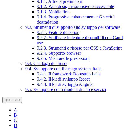
9.1.1. Attività preliminari
9.1.2. Web design responsivo e accessibile
9.1.3. Mobile first
9.1.4. Progressive enhancement e Graceful
degradation
9.2. Strumenti di supporto allo sviluppo del software
9.2.1. Feature detection
9.2.2. Verificare le feature disponibili con Can I
use
9.2.3. Strumenti e risorse per CSS e JavaScript
9.2.4. Supporto browser
9.2.5. Misurare le prestazioni
9.3. Catalogo del riuso
9.4. Sviluppare con il design system .italia
9.4.1. Il framework Bootstrap Italia
9.4.2. Il kit di sviluppo React
9.4.3. Il kit di sviluppo Angular
9.5. Sviluppare con i modelli di sito e servizi
glossario
A
B
C
D