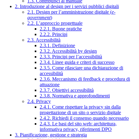
1.3. Contribuisci al manuale
2. Introduzione al design per i servizi pubblici digitali
2.1. Design per l’amministrazione digitale (
e-
government
)
2.2. L’approccio progettuale
2.2.1. Buone pratiche
2.2.2. Principi
2.3. Accessibilità
2.3.1. Definizione
2.3.2. Accessibilità by design
2.3.3. Principi per l’accessibilità
2.3.4. Linee guida e criteri di successo
2.3.5. Come rilasciare una dichiarazione di
accessibilità
2.3.6. Meccanismo di feedback e procedura di
attuazione
2.3.7. Obiettivi accessibilità
2.3.8. Normativa e approfondimenti
2.4. Privacy
2.4.1. Come rispettare la privacy sin dalla
progettazione di un sito o servizio digitale
2.4.2. Richiedi il consenso quando necessario
2.4.3. Le basi del sito web: architettura,
informativa privacy, riferimenti DPO
3. Pianificazione, gestione e strategia