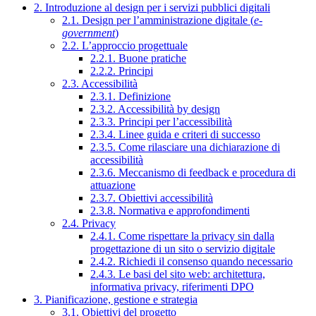
2. Introduzione al design per i servizi pubblici digitali
2.1. Design per l’amministrazione digitale (
e-
government
)
2.2. L’approccio progettuale
2.2.1. Buone pratiche
2.2.2. Principi
2.3. Accessibilità
2.3.1. Definizione
2.3.2. Accessibilità by design
2.3.3. Principi per l’accessibilità
2.3.4. Linee guida e criteri di successo
2.3.5. Come rilasciare una dichiarazione di
accessibilità
2.3.6. Meccanismo di feedback e procedura di
attuazione
2.3.7. Obiettivi accessibilità
2.3.8. Normativa e approfondimenti
2.4. Privacy
2.4.1. Come rispettare la privacy sin dalla
progettazione di un sito o servizio digitale
2.4.2. Richiedi il consenso quando necessario
2.4.3. Le basi del sito web: architettura,
informativa privacy, riferimenti DPO
3. Pianificazione, gestione e strategia
3.1. Obiettivi del progetto