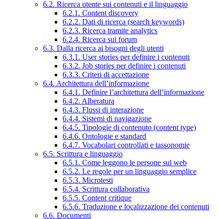
6.2. Ricerca utente sui contenuti e il linguaggio
6.2.1. Content discovery
6.2.2. Dati di ricerca (search keywords)
6.2.3. Ricerca tramite analytics
6.2.4. Ricerca sui forum
6.3. Dalla ricerca ai bisogni degli utenti
6.3.1. User stories per definire i contenuti
6.3.2. Job stories per definire i contenuti
6.3.3. Criteri di accettazione
6.4. Architettura dell’informazione
6.4.1. Definire l’architettura dell’informazione
6.4.2. Alberatura
6.4.3. Flussi di interazione
6.4.4. Sistemi di navigazione
6.4.5. Tipologie di contenuto (content type)
6.4.6. Ontologie e standard
6.4.7. Vocabolari controllati e tassonomie
6.5. Scrittura e linguaggio
6.5.1. Come leggono le persone sul web
6.5.2. Le regole per un linguaggio semplice
6.5.3. Microtesti
6.5.4. Scrittura collaborativa
6.5.5. Content critique
6.5.6. Traduzione e localizzazione dei contenuti
6.6. Documenti