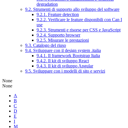
degradation
9.2. Strumenti di supporto allo sviluppo del software
9.2.1. Feature detection
9.2.2. Verificare le feature disponibili con Can I
use
9.2.3. Strumenti e risorse per CSS e JavaScript
9.2.4. Supporto browser
9.2.5. Misurare le prestazioni
9.3. Catalogo del riuso
9.4. Sviluppare con il design system .italia
9.4.1. Il framework Bootstrap Italia
9.4.2. Il kit di sviluppo React
9.4.3. Il kit di sviluppo Angular
9.5. Sviluppare con i modelli di sito e servizi
None
None
A
B
C
D
E
I
M