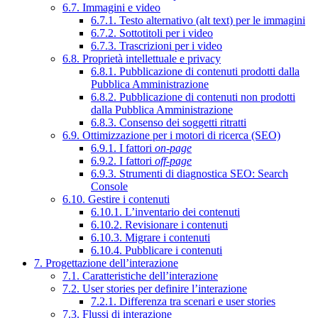
6.7. Immagini e video
6.7.1. Testo alternativo (alt text) per le immagini
6.7.2. Sottotitoli per i video
6.7.3. Trascrizioni per i video
6.8. Proprietà intellettuale e privacy
6.8.1. Pubblicazione di contenuti prodotti dalla
Pubblica Amministrazione
6.8.2. Pubblicazione di contenuti non prodotti
dalla Pubblica Amministrazione
6.8.3. Consenso dei soggetti ritratti
6.9. Ottimizzazione per i motori di ricerca (SEO)
6.9.1. I fattori
on-page
6.9.2. I fattori
off-page
6.9.3. Strumenti di diagnostica SEO: Search
Console
6.10. Gestire i contenuti
6.10.1. L’inventario dei contenuti
6.10.2. Revisionare i contenuti
6.10.3. Migrare i contenuti
6.10.4. Pubblicare i contenuti
7. Progettazione dell’interazione
7.1. Caratteristiche dell’interazione
7.2. User stories per definire l’interazione
7.2.1. Differenza tra scenari e user stories
7.3. Flussi di interazione