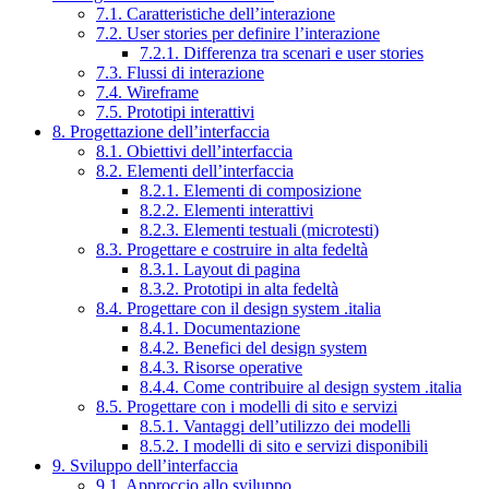
7.1. Caratteristiche dell’interazione
7.2. User stories per definire l’interazione
7.2.1. Differenza tra scenari e user stories
7.3. Flussi di interazione
7.4. Wireframe
7.5. Prototipi interattivi
8. Progettazione dell’interfaccia
8.1. Obiettivi dell’interfaccia
8.2. Elementi dell’interfaccia
8.2.1. Elementi di composizione
8.2.2. Elementi interattivi
8.2.3. Elementi testuali (microtesti)
8.3. Progettare e costruire in alta fedeltà
8.3.1. Layout di pagina
8.3.2. Prototipi in alta fedeltà
8.4. Progettare con il design system .italia
8.4.1. Documentazione
8.4.2. Benefici del design system
8.4.3. Risorse operative
8.4.4. Come contribuire al design system .italia
8.5. Progettare con i modelli di sito e servizi
8.5.1. Vantaggi dell’utilizzo dei modelli
8.5.2. I modelli di sito e servizi disponibili
9. Sviluppo dell’interfaccia
9.1. Approccio allo sviluppo