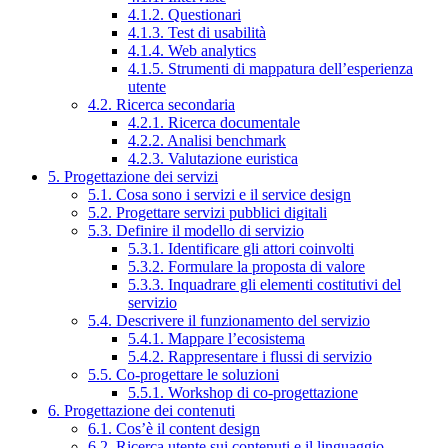
4.1.2. Questionari
4.1.3. Test di usabilità
4.1.4. Web analytics
4.1.5. Strumenti di mappatura dell’esperienza
utente
4.2. Ricerca secondaria
4.2.1. Ricerca documentale
4.2.2. Analisi benchmark
4.2.3. Valutazione euristica
5. Progettazione dei servizi
5.1. Cosa sono i servizi e il service design
5.2. Progettare servizi pubblici digitali
5.3. Definire il modello di servizio
5.3.1. Identificare gli attori coinvolti
5.3.2. Formulare la proposta di valore
5.3.3. Inquadrare gli elementi costitutivi del
servizio
5.4. Descrivere il funzionamento del servizio
5.4.1. Mappare l’ecosistema
5.4.2. Rappresentare i flussi di servizio
5.5. Co-progettare le soluzioni
5.5.1. Workshop di co-progettazione
6. Progettazione dei contenuti
6.1. Cos’è il content design
6.2. Ricerca utente sui contenuti e il linguaggio