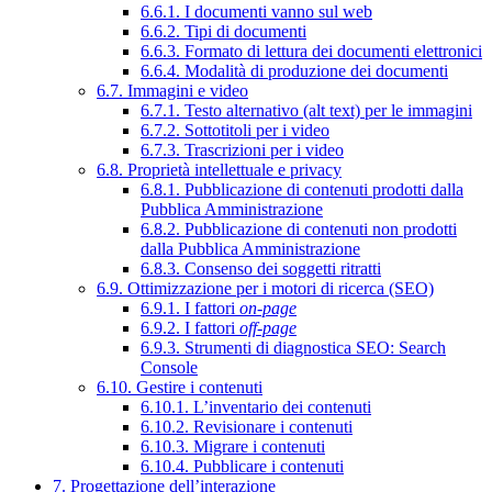
6.6.1. I documenti vanno sul web
6.6.2. Tipi di documenti
6.6.3. Formato di lettura dei documenti elettronici
6.6.4. Modalità di produzione dei documenti
6.7. Immagini e video
6.7.1. Testo alternativo (alt text) per le immagini
6.7.2. Sottotitoli per i video
6.7.3. Trascrizioni per i video
6.8. Proprietà intellettuale e privacy
6.8.1. Pubblicazione di contenuti prodotti dalla
Pubblica Amministrazione
6.8.2. Pubblicazione di contenuti non prodotti
dalla Pubblica Amministrazione
6.8.3. Consenso dei soggetti ritratti
6.9. Ottimizzazione per i motori di ricerca (SEO)
6.9.1. I fattori
on-page
6.9.2. I fattori
off-page
6.9.3. Strumenti di diagnostica SEO: Search
Console
6.10. Gestire i contenuti
6.10.1. L’inventario dei contenuti
6.10.2. Revisionare i contenuti
6.10.3. Migrare i contenuti
6.10.4. Pubblicare i contenuti
7. Progettazione dell’interazione