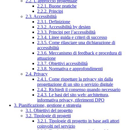
2.2. L’approccio progettuale
2.2.1. Buone pratiche
2.2.2. Principi
2.3. Accessibilità
2.3.1. Definizione
2.3.2. Accessibilità by design
2.3.3. Principi per l’accessibilità
2.3.4. Linee guida e criteri di successo
2.3.5. Come rilasciare una dichiarazione di
accessibilità
2.3.6. Meccanismo di feedback e procedura di
attuazione
2.3.7. Obiettivi accessibilità
2.3.8. Normativa e approfondimenti
2.4. Privacy
2.4.1. Come rispettare la privacy sin dalla
progettazione di un sito o servizio digitale
2.4.2. Richiedi il consenso quando necessario
2.4.3. Le basi del sito web: architettura,
informativa privacy, riferimenti DPO
3. Pianificazione, gestione e strategia
3.1. Obiettivi del progetto
3.2. Tipologie di progetti
3.2.1. Tipologie di progetto in base agli attori
coinvolti nel servizio