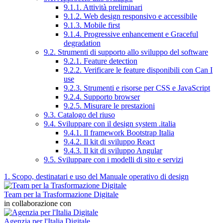
9.1.1. Attività preliminari
9.1.2. Web design responsivo e accessibile
9.1.3. Mobile first
9.1.4. Progressive enhancement e Graceful
degradation
9.2. Strumenti di supporto allo sviluppo del software
9.2.1. Feature detection
9.2.2. Verificare le feature disponibili con Can I
use
9.2.3. Strumenti e risorse per CSS e JavaScript
9.2.4. Supporto browser
9.2.5. Misurare le prestazioni
9.3. Catalogo del riuso
9.4. Sviluppare con il design system .italia
9.4.1. Il framework Bootstrap Italia
9.4.2. Il kit di sviluppo React
9.4.3. Il kit di sviluppo Angular
9.5. Sviluppare con i modelli di sito e servizi
1. Scopo, destinatari e uso del Manuale operativo di design
Team per la Trasformazione Digitale
in collaborazione con
Agenzia per l'Italia Digitale