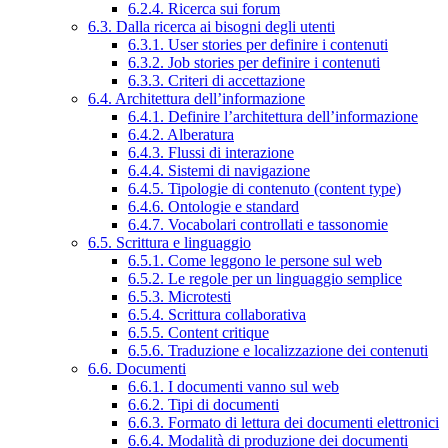
6.2.4. Ricerca sui forum
6.3. Dalla ricerca ai bisogni degli utenti
6.3.1. User stories per definire i contenuti
6.3.2. Job stories per definire i contenuti
6.3.3. Criteri di accettazione
6.4. Architettura dell’informazione
6.4.1. Definire l’architettura dell’informazione
6.4.2. Alberatura
6.4.3. Flussi di interazione
6.4.4. Sistemi di navigazione
6.4.5. Tipologie di contenuto (content type)
6.4.6. Ontologie e standard
6.4.7. Vocabolari controllati e tassonomie
6.5. Scrittura e linguaggio
6.5.1. Come leggono le persone sul web
6.5.2. Le regole per un linguaggio semplice
6.5.3. Microtesti
6.5.4. Scrittura collaborativa
6.5.5. Content critique
6.5.6. Traduzione e localizzazione dei contenuti
6.6. Documenti
6.6.1. I documenti vanno sul web
6.6.2. Tipi di documenti
6.6.3. Formato di lettura dei documenti elettronici
6.6.4. Modalità di produzione dei documenti