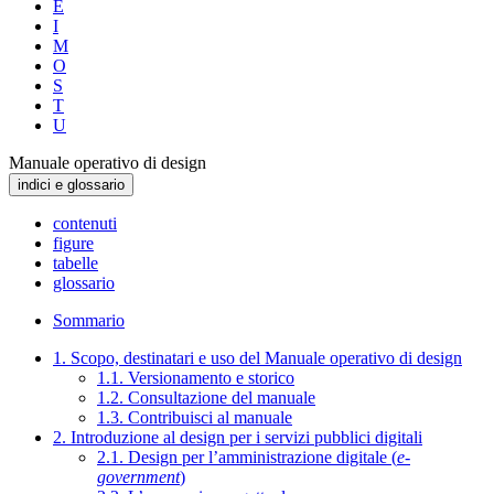
E
I
M
O
S
T
U
Manuale operativo di design
indici e glossario
contenuti
figure
tabelle
glossario
Sommario
1. Scopo, destinatari e uso del Manuale operativo di design
1.1. Versionamento e storico
1.2. Consultazione del manuale
1.3. Contribuisci al manuale
2. Introduzione al design per i servizi pubblici digitali
2.1. Design per l’amministrazione digitale (
e-
government
)