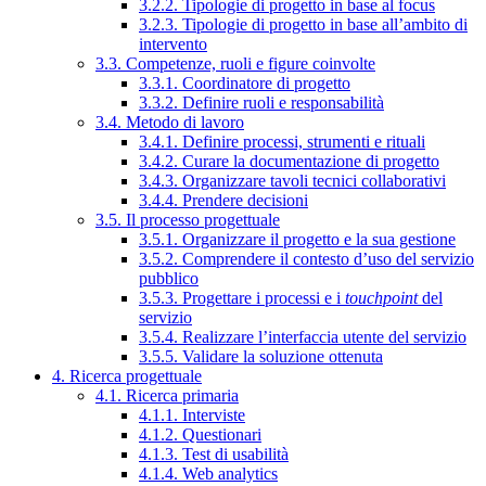
3.2.2. Tipologie di progetto in base al focus
3.2.3. Tipologie di progetto in base all’ambito di
intervento
3.3. Competenze, ruoli e figure coinvolte
3.3.1. Coordinatore di progetto
3.3.2. Definire ruoli e responsabilità
3.4. Metodo di lavoro
3.4.1. Definire processi, strumenti e rituali
3.4.2. Curare la documentazione di progetto
3.4.3. Organizzare tavoli tecnici collaborativi
3.4.4. Prendere decisioni
3.5. Il processo progettuale
3.5.1. Organizzare il progetto e la sua gestione
3.5.2. Comprendere il contesto d’uso del servizio
pubblico
3.5.3. Progettare i processi e i
touchpoint
del
servizio
3.5.4. Realizzare l’interfaccia utente del servizio
3.5.5. Validare la soluzione ottenuta
4. Ricerca progettuale
4.1. Ricerca primaria
4.1.1. Interviste
4.1.2. Questionari
4.1.3. Test di usabilità
4.1.4. Web analytics