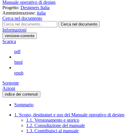
Manuale operativo di design
Progetto:
Designers Italia
Amministrazione:
italia
Cerca nel documento
Cerca nel documento
Informazioni
versione-corrente
Scarica
pdf
html
epub
Sorgente
Azioni
indice dei contenuti
Sommario
1. Scopo, destinatari e uso del Manuale operativo di design
1.1. Versionamento e storico
1.2. Consultazione del manuale
1.3. Contribuisci al manuale