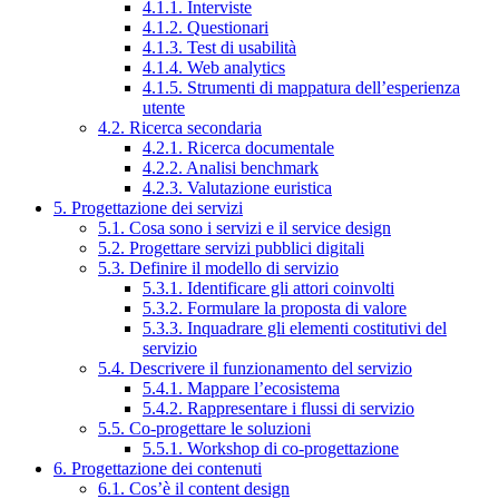
4.1.1. Interviste
4.1.2. Questionari
4.1.3. Test di usabilità
4.1.4. Web analytics
4.1.5. Strumenti di mappatura dell’esperienza
utente
4.2. Ricerca secondaria
4.2.1. Ricerca documentale
4.2.2. Analisi benchmark
4.2.3. Valutazione euristica
5. Progettazione dei servizi
5.1. Cosa sono i servizi e il service design
5.2. Progettare servizi pubblici digitali
5.3. Definire il modello di servizio
5.3.1. Identificare gli attori coinvolti
5.3.2. Formulare la proposta di valore
5.3.3. Inquadrare gli elementi costitutivi del
servizio
5.4. Descrivere il funzionamento del servizio
5.4.1. Mappare l’ecosistema
5.4.2. Rappresentare i flussi di servizio
5.5. Co-progettare le soluzioni
5.5.1. Workshop di co-progettazione
6. Progettazione dei contenuti
6.1. Cos’è il content design