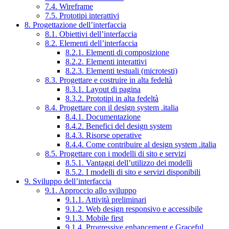
7.4. Wireframe
7.5. Prototipi interattivi
8. Progettazione dell’interfaccia
8.1. Obiettivi dell’interfaccia
8.2. Elementi dell’interfaccia
8.2.1. Elementi di composizione
8.2.2. Elementi interattivi
8.2.3. Elementi testuali (microtesti)
8.3. Progettare e costruire in alta fedeltà
8.3.1. Layout di pagina
8.3.2. Prototipi in alta fedeltà
8.4. Progettare con il design system .italia
8.4.1. Documentazione
8.4.2. Benefici del design system
8.4.3. Risorse operative
8.4.4. Come contribuire al design system .italia
8.5. Progettare con i modelli di sito e servizi
8.5.1. Vantaggi dell’utilizzo dei modelli
8.5.2. I modelli di sito e servizi disponibili
9. Sviluppo dell’interfaccia
9.1. Approccio allo sviluppo
9.1.1. Attività preliminari
9.1.2. Web design responsivo e accessibile
9.1.3. Mobile first
9.1.4. Progressive enhancement e Graceful