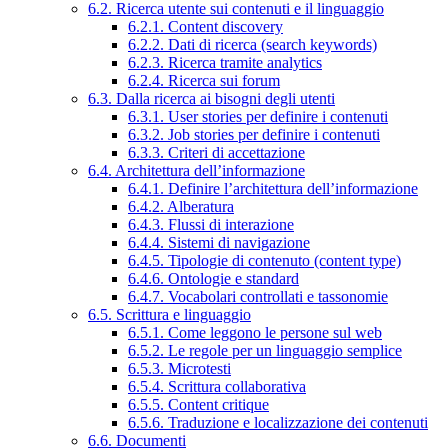
6.2. Ricerca utente sui contenuti e il linguaggio
6.2.1. Content discovery
6.2.2. Dati di ricerca (search keywords)
6.2.3. Ricerca tramite analytics
6.2.4. Ricerca sui forum
6.3. Dalla ricerca ai bisogni degli utenti
6.3.1. User stories per definire i contenuti
6.3.2. Job stories per definire i contenuti
6.3.3. Criteri di accettazione
6.4. Architettura dell’informazione
6.4.1. Definire l’architettura dell’informazione
6.4.2. Alberatura
6.4.3. Flussi di interazione
6.4.4. Sistemi di navigazione
6.4.5. Tipologie di contenuto (content type)
6.4.6. Ontologie e standard
6.4.7. Vocabolari controllati e tassonomie
6.5. Scrittura e linguaggio
6.5.1. Come leggono le persone sul web
6.5.2. Le regole per un linguaggio semplice
6.5.3. Microtesti
6.5.4. Scrittura collaborativa
6.5.5. Content critique
6.5.6. Traduzione e localizzazione dei contenuti
6.6. Documenti