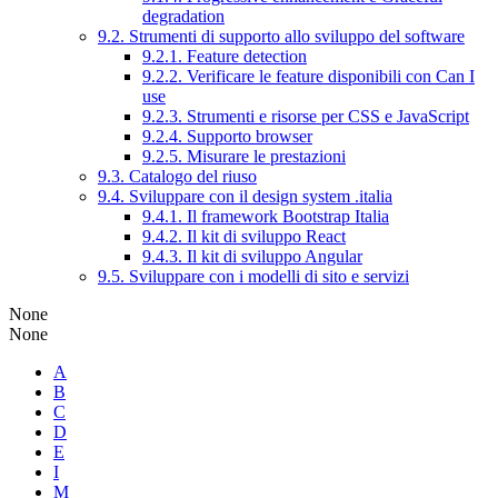
degradation
9.2. Strumenti di supporto allo sviluppo del software
9.2.1. Feature detection
9.2.2. Verificare le feature disponibili con Can I
use
9.2.3. Strumenti e risorse per CSS e JavaScript
9.2.4. Supporto browser
9.2.5. Misurare le prestazioni
9.3. Catalogo del riuso
9.4. Sviluppare con il design system .italia
9.4.1. Il framework Bootstrap Italia
9.4.2. Il kit di sviluppo React
9.4.3. Il kit di sviluppo Angular
9.5. Sviluppare con i modelli di sito e servizi
None
None
A
B
C
D
E
I
M