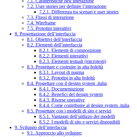
7.1. Caratteristiche dell’interazione
7.2. User stories per definire l’interazione
7.2.1. Differenza tra scenari e user stories
7.3. Flussi di interazione
7.4. Wireframe
7.5. Prototipi interattivi
8. Progettazione dell’interfaccia
8.1. Obiettivi dell’interfaccia
8.2. Elementi dell’interfaccia
8.2.1. Elementi di composizione
8.2.2. Elementi interattivi
8.2.3. Elementi testuali (microtesti)
8.3. Progettare e costruire in alta fedeltà
8.3.1. Layout di pagina
8.3.2. Prototipi in alta fedeltà
8.4. Progettare con il design system .italia
8.4.1. Documentazione
8.4.2. Benefici del design system
8.4.3. Risorse operative
8.4.4. Come contribuire al design system .italia
8.5. Progettare con i modelli di sito e servizi
8.5.1. Vantaggi dell’utilizzo dei modelli
8.5.2. I modelli di sito e servizi disponibili
9. Sviluppo dell’interfaccia
9.1. Approccio allo sviluppo