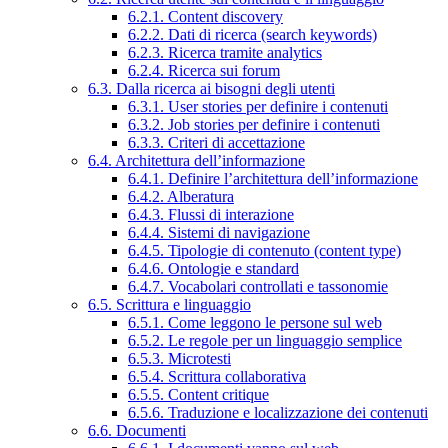
6.2.1. Content discovery
6.2.2. Dati di ricerca (search keywords)
6.2.3. Ricerca tramite analytics
6.2.4. Ricerca sui forum
6.3. Dalla ricerca ai bisogni degli utenti
6.3.1. User stories per definire i contenuti
6.3.2. Job stories per definire i contenuti
6.3.3. Criteri di accettazione
6.4. Architettura dell’informazione
6.4.1. Definire l’architettura dell’informazione
6.4.2. Alberatura
6.4.3. Flussi di interazione
6.4.4. Sistemi di navigazione
6.4.5. Tipologie di contenuto (content type)
6.4.6. Ontologie e standard
6.4.7. Vocabolari controllati e tassonomie
6.5. Scrittura e linguaggio
6.5.1. Come leggono le persone sul web
6.5.2. Le regole per un linguaggio semplice
6.5.3. Microtesti
6.5.4. Scrittura collaborativa
6.5.5. Content critique
6.5.6. Traduzione e localizzazione dei contenuti
6.6. Documenti