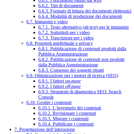
6.6.1. I documenti vanno sul web
6.6.2. Tipi di documenti
6.6.3. Formato di lettura dei documenti elettronici
6.6.4. Modalità di produzione dei documenti
6.7. Immagini e video
6.7.1. Testo alternativo (alt text) per le immagini
6.7.2. Sottotitoli per i video
6.7.3. Trascrizioni per i video
6.8. Proprietà intellettuale e privacy
6.8.1. Pubblicazione di contenuti prodotti dalla
Pubblica Amministrazione
6.8.2. Pubblicazione di contenuti non prodotti
dalla Pubblica Amministrazione
6.8.3. Consenso dei soggetti ritratti
6.9. Ottimizzazione per i motori di ricerca (SEO)
6.9.1. I fattori
on-page
6.9.2. I fattori
off-page
6.9.3. Strumenti di diagnostica SEO: Search
Console
6.10. Gestire i contenuti
6.10.1. L’inventario dei contenuti
6.10.2. Revisionare i contenuti
6.10.3. Migrare i contenuti
6.10.4. Pubblicare i contenuti
7. Progettazione dell’interazione