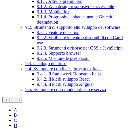
9.1.1. Attività preliminari
9.1.2. Web design responsivo e accessibile
9.1.3. Mobile first
9.1.4. Progressive enhancement e Graceful
degradation
9.2. Strumenti di supporto allo sviluppo del software
9.2.1. Feature detection
9.2.2. Verificare le feature disponibili con Can I
use
9.2.3. Strumenti e risorse per CSS e JavaScript
9.2.4. Supporto browser
9.2.5. Misurare le prestazioni
9.3. Catalogo del riuso
9.4. Sviluppare con il design system .italia
9.4.1. Il framework Bootstrap Italia
9.4.2. Il kit di sviluppo React
9.4.3. Il kit di sviluppo Angular
9.5. Sviluppare con i modelli di sito e servizi
glossario
A
B
C
D