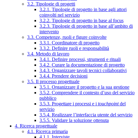
3.2. Tipologie di progetti
3.2.1. Tipologie di progetto in base agli attori
coinvolti nel servizio
3.2.2. Tipologie di progetto in base al focus
3.2.3. Tipologie di progetto in base all’ambito di
intervento
3.3. Competenze, ruoli e figure coinvolte
3.3.1. Coordinatore di progetto
3.3.2. Definire ruoli e responsabilità
3.4. Metodo di lavoro
3.4.1. Definire processi, strumenti e rituali
3.4.2. Curare la documentazione di progetto
3.4.3. Organizzare tavoli tecnici collaborativi
3.4.4. Prendere decisioni
3.5. Il processo progettuale
3.5.1. Organizzare il progetto e la sua gestione
3.5.2. Comprendere il contesto d’uso del servizio
pubblico
3.5.3. Progettare i processi e i
touchpoint
del
servizio
3.5.4. Realizzare l’interfaccia utente del servizio
3.5.5. Validare la soluzione ottenuta
4. Ricerca progettuale
4.1. Ricerca primaria
4.1.1. Interviste