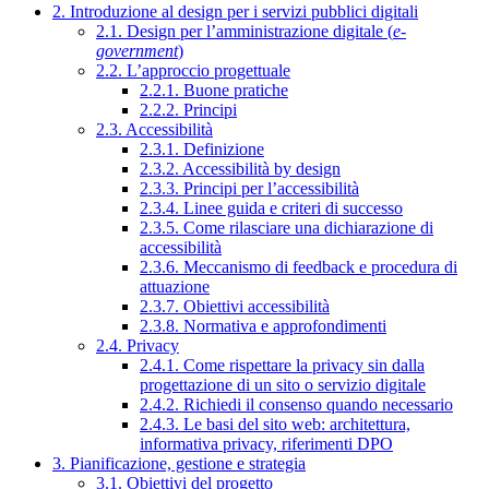
2. Introduzione al design per i servizi pubblici digitali
2.1. Design per l’amministrazione digitale (
e-
government
)
2.2. L’approccio progettuale
2.2.1. Buone pratiche
2.2.2. Principi
2.3. Accessibilità
2.3.1. Definizione
2.3.2. Accessibilità by design
2.3.3. Principi per l’accessibilità
2.3.4. Linee guida e criteri di successo
2.3.5. Come rilasciare una dichiarazione di
accessibilità
2.3.6. Meccanismo di feedback e procedura di
attuazione
2.3.7. Obiettivi accessibilità
2.3.8. Normativa e approfondimenti
2.4. Privacy
2.4.1. Come rispettare la privacy sin dalla
progettazione di un sito o servizio digitale
2.4.2. Richiedi il consenso quando necessario
2.4.3. Le basi del sito web: architettura,
informativa privacy, riferimenti DPO
3. Pianificazione, gestione e strategia
3.1. Obiettivi del progetto