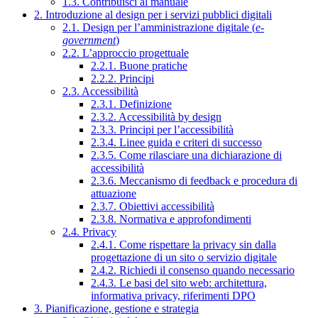
1.3. Contribuisci al manuale
2. Introduzione al design per i servizi pubblici digitali
2.1. Design per l’amministrazione digitale (
e-
government
)
2.2. L’approccio progettuale
2.2.1. Buone pratiche
2.2.2. Principi
2.3. Accessibilità
2.3.1. Definizione
2.3.2. Accessibilità by design
2.3.3. Principi per l’accessibilità
2.3.4. Linee guida e criteri di successo
2.3.5. Come rilasciare una dichiarazione di
accessibilità
2.3.6. Meccanismo di feedback e procedura di
attuazione
2.3.7. Obiettivi accessibilità
2.3.8. Normativa e approfondimenti
2.4. Privacy
2.4.1. Come rispettare la privacy sin dalla
progettazione di un sito o servizio digitale
2.4.2. Richiedi il consenso quando necessario
2.4.3. Le basi del sito web: architettura,
informativa privacy, riferimenti DPO
3. Pianificazione, gestione e strategia