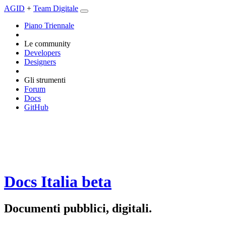
AGID
+
Team Digitale
Piano Triennale
Le community
Developers
Designers
Gli strumenti
Forum
Docs
GitHub
Docs Italia
beta
Documenti pubblici, digitali.