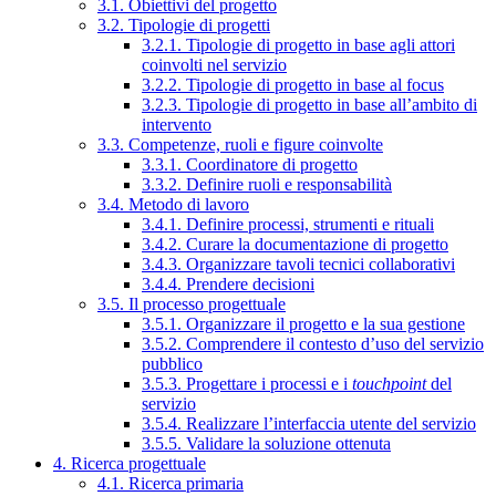
3.1. Obiettivi del progetto
3.2. Tipologie di progetti
3.2.1. Tipologie di progetto in base agli attori
coinvolti nel servizio
3.2.2. Tipologie di progetto in base al focus
3.2.3. Tipologie di progetto in base all’ambito di
intervento
3.3. Competenze, ruoli e figure coinvolte
3.3.1. Coordinatore di progetto
3.3.2. Definire ruoli e responsabilità
3.4. Metodo di lavoro
3.4.1. Definire processi, strumenti e rituali
3.4.2. Curare la documentazione di progetto
3.4.3. Organizzare tavoli tecnici collaborativi
3.4.4. Prendere decisioni
3.5. Il processo progettuale
3.5.1. Organizzare il progetto e la sua gestione
3.5.2. Comprendere il contesto d’uso del servizio
pubblico
3.5.3. Progettare i processi e i
touchpoint
del
servizio
3.5.4. Realizzare l’interfaccia utente del servizio
3.5.5. Validare la soluzione ottenuta
4. Ricerca progettuale
4.1. Ricerca primaria