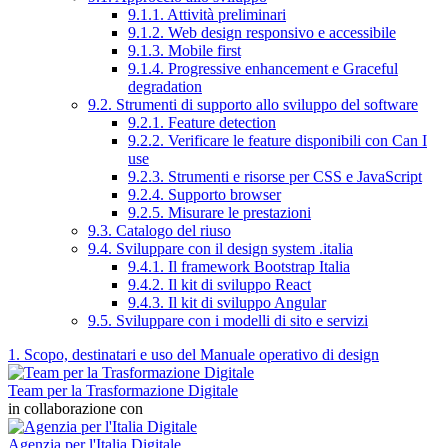
9.1.1. Attività preliminari
9.1.2. Web design responsivo e accessibile
9.1.3. Mobile first
9.1.4. Progressive enhancement e Graceful
degradation
9.2. Strumenti di supporto allo sviluppo del software
9.2.1. Feature detection
9.2.2. Verificare le feature disponibili con Can I
use
9.2.3. Strumenti e risorse per CSS e JavaScript
9.2.4. Supporto browser
9.2.5. Misurare le prestazioni
9.3. Catalogo del riuso
9.4. Sviluppare con il design system .italia
9.4.1. Il framework Bootstrap Italia
9.4.2. Il kit di sviluppo React
9.4.3. Il kit di sviluppo Angular
9.5. Sviluppare con i modelli di sito e servizi
1. Scopo, destinatari e uso del Manuale operativo di design
Team per la Trasformazione Digitale
in collaborazione con
Agenzia per l'Italia Digitale