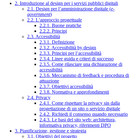
2. Introduzione al design per i servizi pubblici digitali
2.1. Design per l’amministrazione digitale (
e-
government
)
2.2. L’approccio progettuale
2.2.1. Buone pratiche
2.2.2. Principi
2.3. Accessibilità
2.3.1. Definizione
2.3.2. Accessibilità by design
2.3.3. Principi per l’accessibilità
2.3.4. Linee guida e criteri di successo
2.3.5. Come rilasciare una dichiarazione di
accessibilità
2.3.6. Meccanismo di feedback e procedura di
attuazione
2.3.7. Obiettivi accessibilità
2.3.8. Normativa e approfondimenti
2.4. Privacy
2.4.1. Come rispettare la privacy sin dalla
progettazione di un sito o servizio digitale
2.4.2. Richiedi il consenso quando necessario
2.4.3. Le basi del sito web: architettura,
informativa privacy, riferimenti DPO
3. Pianificazione, gestione e strategia
3.1. Obiettivi del progetto