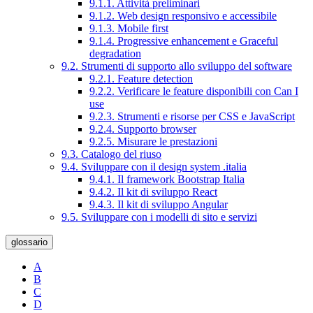
9.1.1. Attività preliminari
9.1.2. Web design responsivo e accessibile
9.1.3. Mobile first
9.1.4. Progressive enhancement e Graceful
degradation
9.2. Strumenti di supporto allo sviluppo del software
9.2.1. Feature detection
9.2.2. Verificare le feature disponibili con Can I
use
9.2.3. Strumenti e risorse per CSS e JavaScript
9.2.4. Supporto browser
9.2.5. Misurare le prestazioni
9.3. Catalogo del riuso
9.4. Sviluppare con il design system .italia
9.4.1. Il framework Bootstrap Italia
9.4.2. Il kit di sviluppo React
9.4.3. Il kit di sviluppo Angular
9.5. Sviluppare con i modelli di sito e servizi
glossario
A
B
C
D