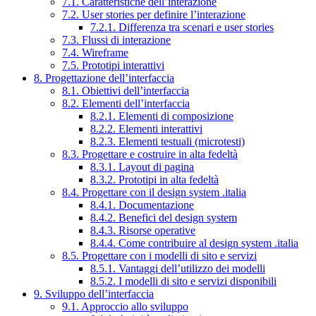
7.1. Caratteristiche dell’interazione
7.2. User stories per definire l’interazione
7.2.1. Differenza tra scenari e user stories
7.3. Flussi di interazione
7.4. Wireframe
7.5. Prototipi interattivi
8. Progettazione dell’interfaccia
8.1. Obiettivi dell’interfaccia
8.2. Elementi dell’interfaccia
8.2.1. Elementi di composizione
8.2.2. Elementi interattivi
8.2.3. Elementi testuali (microtesti)
8.3. Progettare e costruire in alta fedeltà
8.3.1. Layout di pagina
8.3.2. Prototipi in alta fedeltà
8.4. Progettare con il design system .italia
8.4.1. Documentazione
8.4.2. Benefici del design system
8.4.3. Risorse operative
8.4.4. Come contribuire al design system .italia
8.5. Progettare con i modelli di sito e servizi
8.5.1. Vantaggi dell’utilizzo dei modelli
8.5.2. I modelli di sito e servizi disponibili
9. Sviluppo dell’interfaccia
9.1. Approccio allo sviluppo