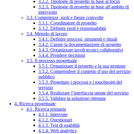
3.2.2. Tipologie di progetto in base al focus
3.2.3. Tipologie di progetto in base all’ambito di
intervento
3.3. Competenze, ruoli e figure coinvolte
3.3.1. Coordinatore di progetto
3.3.2. Definire ruoli e responsabilità
3.4. Metodo di lavoro
3.4.1. Definire processi, strumenti e rituali
3.4.2. Curare la documentazione di progetto
3.4.3. Organizzare tavoli tecnici collaborativi
3.4.4. Prendere decisioni
3.5. Il processo progettuale
3.5.1. Organizzare il progetto e la sua gestione
3.5.2. Comprendere il contesto d’uso del servizio
pubblico
3.5.3. Progettare i processi e i
touchpoint
del
servizio
3.5.4. Realizzare l’interfaccia utente del servizio
3.5.5. Validare la soluzione ottenuta
4. Ricerca progettuale
4.1. Ricerca primaria
4.1.1. Interviste
4.1.2. Questionari
4.1.3. Test di usabilità
4.1.4. Web analytics