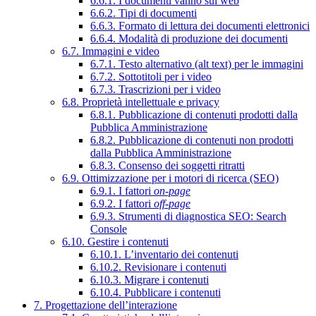
6.6.1. I documenti vanno sul web
6.6.2. Tipi di documenti
6.6.3. Formato di lettura dei documenti elettronici
6.6.4. Modalità di produzione dei documenti
6.7. Immagini e video
6.7.1. Testo alternativo (alt text) per le immagini
6.7.2. Sottotitoli per i video
6.7.3. Trascrizioni per i video
6.8. Proprietà intellettuale e privacy
6.8.1. Pubblicazione di contenuti prodotti dalla
Pubblica Amministrazione
6.8.2. Pubblicazione di contenuti non prodotti
dalla Pubblica Amministrazione
6.8.3. Consenso dei soggetti ritratti
6.9. Ottimizzazione per i motori di ricerca (SEO)
6.9.1. I fattori
on-page
6.9.2. I fattori
off-page
6.9.3. Strumenti di diagnostica SEO: Search
Console
6.10. Gestire i contenuti
6.10.1. L’inventario dei contenuti
6.10.2. Revisionare i contenuti
6.10.3. Migrare i contenuti
6.10.4. Pubblicare i contenuti
7. Progettazione dell’interazione