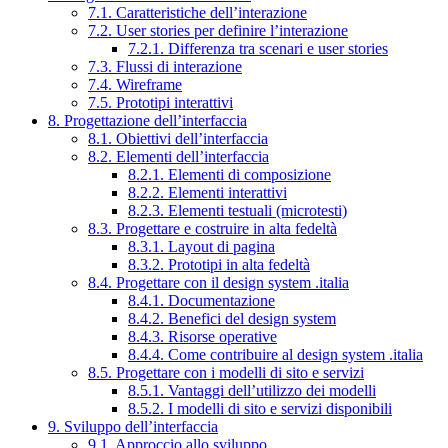
7.1. Caratteristiche dell’interazione
7.2. User stories per definire l’interazione
7.2.1. Differenza tra scenari e user stories
7.3. Flussi di interazione
7.4. Wireframe
7.5. Prototipi interattivi
8. Progettazione dell’interfaccia
8.1. Obiettivi dell’interfaccia
8.2. Elementi dell’interfaccia
8.2.1. Elementi di composizione
8.2.2. Elementi interattivi
8.2.3. Elementi testuali (microtesti)
8.3. Progettare e costruire in alta fedeltà
8.3.1. Layout di pagina
8.3.2. Prototipi in alta fedeltà
8.4. Progettare con il design system .italia
8.4.1. Documentazione
8.4.2. Benefici del design system
8.4.3. Risorse operative
8.4.4. Come contribuire al design system .italia
8.5. Progettare con i modelli di sito e servizi
8.5.1. Vantaggi dell’utilizzo dei modelli
8.5.2. I modelli di sito e servizi disponibili
9. Sviluppo dell’interfaccia
9.1. Approccio allo sviluppo