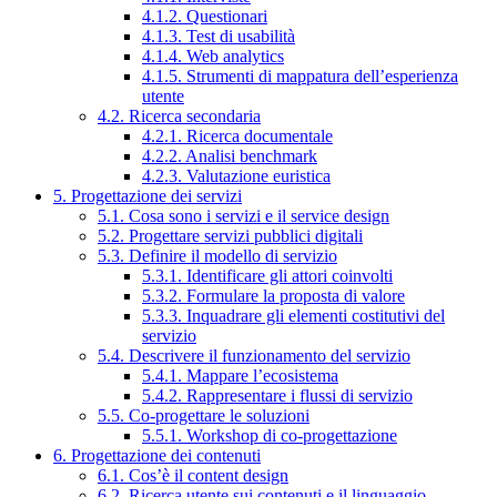
4.1.2. Questionari
4.1.3. Test di usabilità
4.1.4. Web analytics
4.1.5. Strumenti di mappatura dell’esperienza
utente
4.2. Ricerca secondaria
4.2.1. Ricerca documentale
4.2.2. Analisi benchmark
4.2.3. Valutazione euristica
5. Progettazione dei servizi
5.1. Cosa sono i servizi e il service design
5.2. Progettare servizi pubblici digitali
5.3. Definire il modello di servizio
5.3.1. Identificare gli attori coinvolti
5.3.2. Formulare la proposta di valore
5.3.3. Inquadrare gli elementi costitutivi del
servizio
5.4. Descrivere il funzionamento del servizio
5.4.1. Mappare l’ecosistema
5.4.2. Rappresentare i flussi di servizio
5.5. Co-progettare le soluzioni
5.5.1. Workshop di co-progettazione
6. Progettazione dei contenuti
6.1. Cos’è il content design
6.2. Ricerca utente sui contenuti e il linguaggio