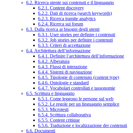
6.2. Ricerca utente sui contenuti e il linguaggio
6.2.1. Content discovery
6.2.2. Dati di ricerca (search keywords)
6.2.3. Ricerca tramite analytics
6.2.4. Ricerca sui forum
6.3. Dalla ricerca ai bisogni degli utenti
6.3.1. User stories per definire i contenuti
6.3.2. Job stories per definire i contenuti
6.3.3. Criteri di accettazione
6.4. Architettura dell’informazione
6.4.1. Definire l’architettura dell’informazione
6.4.2. Alberatura
6.4.3. Flussi di interazione
6.4.4. Sistemi di navigazione
6.4.5. Tipologie di contenuto (content type)
6.4.6. Ontologie e standard
6.4.7. Vocabolari controllati e tassonomie
6.5. Scrittura e linguaggio
6.5.1. Come leggono le persone sul web
6.5.2. Le regole per un linguaggio semplice
6.5.3. Microtesti
6.5.4. Scrittura collaborativa
6.5.5. Content critique
6.5.6. Traduzione e localizzazione dei contenuti
6.6. Documenti