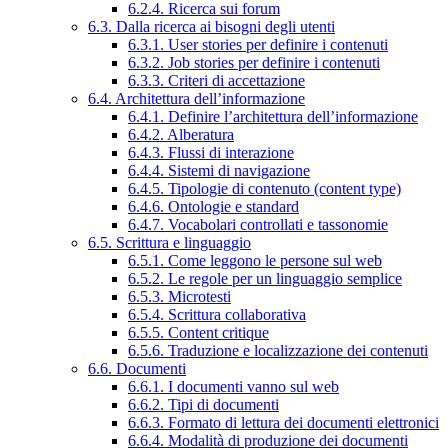
6.2.4. Ricerca sui forum
6.3. Dalla ricerca ai bisogni degli utenti
6.3.1. User stories per definire i contenuti
6.3.2. Job stories per definire i contenuti
6.3.3. Criteri di accettazione
6.4. Architettura dell’informazione
6.4.1. Definire l’architettura dell’informazione
6.4.2. Alberatura
6.4.3. Flussi di interazione
6.4.4. Sistemi di navigazione
6.4.5. Tipologie di contenuto (content type)
6.4.6. Ontologie e standard
6.4.7. Vocabolari controllati e tassonomie
6.5. Scrittura e linguaggio
6.5.1. Come leggono le persone sul web
6.5.2. Le regole per un linguaggio semplice
6.5.3. Microtesti
6.5.4. Scrittura collaborativa
6.5.5. Content critique
6.5.6. Traduzione e localizzazione dei contenuti
6.6. Documenti
6.6.1. I documenti vanno sul web
6.6.2. Tipi di documenti
6.6.3. Formato di lettura dei documenti elettronici
6.6.4. Modalità di produzione dei documenti