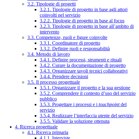
3.2. Tipologie di progetti
3.2.1. Tipologie di progetto in base agli attori
coinvolti nel servizio
3.2.2. Tipologie di progetto in base al focus
3.2.3. Tipologie di progetto in base all’ambito di
intervento
3.3. Competenze, ruoli e figure coinvolte
3.3.1. Coordinatore di progetto
3.3.2. Definire ruoli e responsabilità
3.4. Metodo di lavoro
3.4.1. Definire processi, strumenti e rituali
3.4.2. Curare la documentazione di progetto
3.4.3. Organizzare tavoli tecnici collaborativi
3.4.4. Prendere decisioni
3.5. Il processo progettuale
3.5.1. Organizzare il progetto e la sua gestione
3.5.2. Comprendere il contesto d’uso del servizio
pubblico
3.5.3. Progettare i processi e i
touchpoint
del
servizio
3.5.4. Realizzare l’interfaccia utente del servizio
3.5.5. Validare la soluzione ottenuta
4. Ricerca progettuale
4.1. Ricerca primaria
4.1.1. Interviste