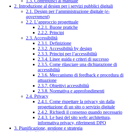
1.3. Contribuisci al manuale
2. Introduzione al design per i servizi pubblici digitali
2.1. Design per l’amministrazione digitale (
e-
government
)
2.2. L’approccio progettuale
2.2.1. Buone pratiche
2.2.2. Principi
2.3. Accessibilità
2.3.1. Definizione
2.3.2. Accessibilità by design
2.3.3. Principi per l’accessibilità
2.3.4. Linee guida e criteri di successo
2.3.5. Come rilasciare una dichiarazione di
accessibilità
2.3.6. Meccanismo di feedback e procedura di
attuazione
2.3.7. Obiettivi accessibilità
2.3.8. Normativa e approfondimenti
2.4. Privacy
2.4.1. Come rispettare la privacy sin dalla
progettazione di un sito o servizio digitale
2.4.2. Richiedi il consenso quando necessario
2.4.3. Le basi del sito web: architettura,
informativa privacy, riferimenti DPO
3. Pianificazione, gestione e strategia