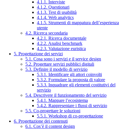
4.1.1. Interviste
4.1.2. Questionari
4.1.3. Test di usabilità
4.1.4. Web analytics
4.1.5. Strumenti di mappatura dell’esperienza
utente
4.2. Ricerca secondaria
4.2.1. Ricerca documentale
4.2.2. Analisi benchmark
4.2.3. Valutazione euristica
5. Progettazione dei servizi
5.1. Cosa sono i servizi e il service design
5.2. Progettare servizi pubblici digitali
5.3. Definire il modello di servizio
5.3.1. Identificare gli attori coinvolti
5.3.2. Formulare la proposta di valore
5.3.3. Inquadrare gli elementi costitutivi del
servizio
5.4. Descrivere il funzionamento del servizio
5.4.1. Mappare l’ecosistema
5.4.2. Rappresentare i flussi di servizio
5.5. Co-progettare le soluzioni
5.5.1. Workshop di co-progettazione
6. Progettazione dei contenuti
6.1. Cos’è il content design