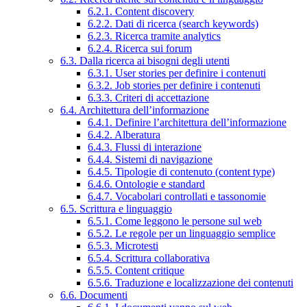
6.2.1. Content discovery
6.2.2. Dati di ricerca (search keywords)
6.2.3. Ricerca tramite analytics
6.2.4. Ricerca sui forum
6.3. Dalla ricerca ai bisogni degli utenti
6.3.1. User stories per definire i contenuti
6.3.2. Job stories per definire i contenuti
6.3.3. Criteri di accettazione
6.4. Architettura dell’informazione
6.4.1. Definire l’architettura dell’informazione
6.4.2. Alberatura
6.4.3. Flussi di interazione
6.4.4. Sistemi di navigazione
6.4.5. Tipologie di contenuto (content type)
6.4.6. Ontologie e standard
6.4.7. Vocabolari controllati e tassonomie
6.5. Scrittura e linguaggio
6.5.1. Come leggono le persone sul web
6.5.2. Le regole per un linguaggio semplice
6.5.3. Microtesti
6.5.4. Scrittura collaborativa
6.5.5. Content critique
6.5.6. Traduzione e localizzazione dei contenuti
6.6. Documenti