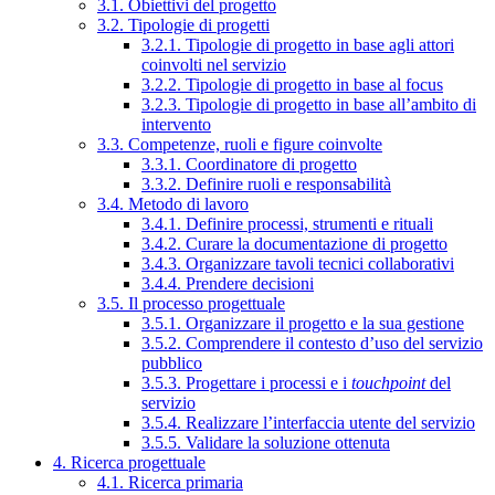
3.1. Obiettivi del progetto
3.2. Tipologie di progetti
3.2.1. Tipologie di progetto in base agli attori
coinvolti nel servizio
3.2.2. Tipologie di progetto in base al focus
3.2.3. Tipologie di progetto in base all’ambito di
intervento
3.3. Competenze, ruoli e figure coinvolte
3.3.1. Coordinatore di progetto
3.3.2. Definire ruoli e responsabilità
3.4. Metodo di lavoro
3.4.1. Definire processi, strumenti e rituali
3.4.2. Curare la documentazione di progetto
3.4.3. Organizzare tavoli tecnici collaborativi
3.4.4. Prendere decisioni
3.5. Il processo progettuale
3.5.1. Organizzare il progetto e la sua gestione
3.5.2. Comprendere il contesto d’uso del servizio
pubblico
3.5.3. Progettare i processi e i
touchpoint
del
servizio
3.5.4. Realizzare l’interfaccia utente del servizio
3.5.5. Validare la soluzione ottenuta
4. Ricerca progettuale
4.1. Ricerca primaria