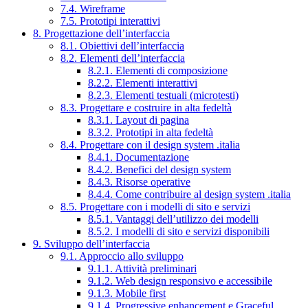
7.4. Wireframe
7.5. Prototipi interattivi
8. Progettazione dell’interfaccia
8.1. Obiettivi dell’interfaccia
8.2. Elementi dell’interfaccia
8.2.1. Elementi di composizione
8.2.2. Elementi interattivi
8.2.3. Elementi testuali (microtesti)
8.3. Progettare e costruire in alta fedeltà
8.3.1. Layout di pagina
8.3.2. Prototipi in alta fedeltà
8.4. Progettare con il design system .italia
8.4.1. Documentazione
8.4.2. Benefici del design system
8.4.3. Risorse operative
8.4.4. Come contribuire al design system .italia
8.5. Progettare con i modelli di sito e servizi
8.5.1. Vantaggi dell’utilizzo dei modelli
8.5.2. I modelli di sito e servizi disponibili
9. Sviluppo dell’interfaccia
9.1. Approccio allo sviluppo
9.1.1. Attività preliminari
9.1.2. Web design responsivo e accessibile
9.1.3. Mobile first
9.1.4. Progressive enhancement e Graceful