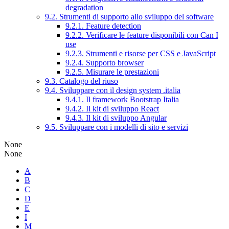
degradation
9.2. Strumenti di supporto allo sviluppo del software
9.2.1. Feature detection
9.2.2. Verificare le feature disponibili con Can I
use
9.2.3. Strumenti e risorse per CSS e JavaScript
9.2.4. Supporto browser
9.2.5. Misurare le prestazioni
9.3. Catalogo del riuso
9.4. Sviluppare con il design system .italia
9.4.1. Il framework Bootstrap Italia
9.4.2. Il kit di sviluppo React
9.4.3. Il kit di sviluppo Angular
9.5. Sviluppare con i modelli di sito e servizi
None
None
A
B
C
D
E
I
M