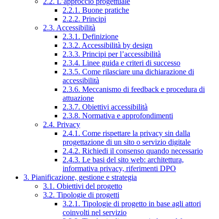
2.2. L’approccio progettuale
2.2.1. Buone pratiche
2.2.2. Principi
2.3. Accessibilità
2.3.1. Definizione
2.3.2. Accessibilità by design
2.3.3. Principi per l’accessibilità
2.3.4. Linee guida e criteri di successo
2.3.5. Come rilasciare una dichiarazione di
accessibilità
2.3.6. Meccanismo di feedback e procedura di
attuazione
2.3.7. Obiettivi accessibilità
2.3.8. Normativa e approfondimenti
2.4. Privacy
2.4.1. Come rispettare la privacy sin dalla
progettazione di un sito o servizio digitale
2.4.2. Richiedi il consenso quando necessario
2.4.3. Le basi del sito web: architettura,
informativa privacy, riferimenti DPO
3. Pianificazione, gestione e strategia
3.1. Obiettivi del progetto
3.2. Tipologie di progetti
3.2.1. Tipologie di progetto in base agli attori
coinvolti nel servizio