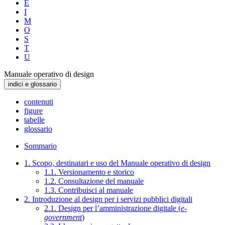
E
I
M
O
S
T
U
Manuale operativo di design
indici e glossario
contenuti
figure
tabelle
glossario
Sommario
1. Scopo, destinatari e uso del Manuale operativo di design
1.1. Versionamento e storico
1.2. Consultazione del manuale
1.3. Contribuisci al manuale
2. Introduzione al design per i servizi pubblici digitali
2.1. Design per l’amministrazione digitale (
e-
government
)