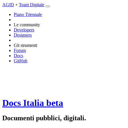
AGID
+
Team Digitale
Piano Triennale
Le community
Developers
Designers
Gli strumenti
Forum
Docs
GitHub
Docs Italia
beta
Documenti pubblici, digitali.