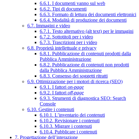
6.6.1. I documenti vanno sul web
6.6.2. Tipi di documenti
6.6.3. Formato di lettura dei documenti elettronici
6.6.4. Modalità di produzione dei documenti
6.7. Immagini e video
6.7.1. Testo alternativo (alt text) per le immagini
6.7.2. Sottotitoli per i video
6.7.3. Trascrizioni per i video
6.8. Proprietà intellettuale e privacy
6.8.1. Pubblicazione di contenuti prodotti dalla
Pubblica Amministrazione
6.8.2. Pubblicazione di contenuti non prodotti
dalla Pubblica Amministrazione
6.8.3. Consenso dei soggetti ritratti
6.9. Ottimizzazione per i motori di ricerca (SEO)
6.9.1. I fattori
on-page
6.9.2. I fattori
off-page
6.9.3. Strumenti di diagnostica SEO: Search
Console
6.10. Gestire i contenuti
6.10.1. L’inventario dei contenuti
6.10.2. Revisionare i contenuti
6.10.3. Migrare i contenuti
6.10.4. Pubblicare i contenuti
7. Progettazione dell’interazione