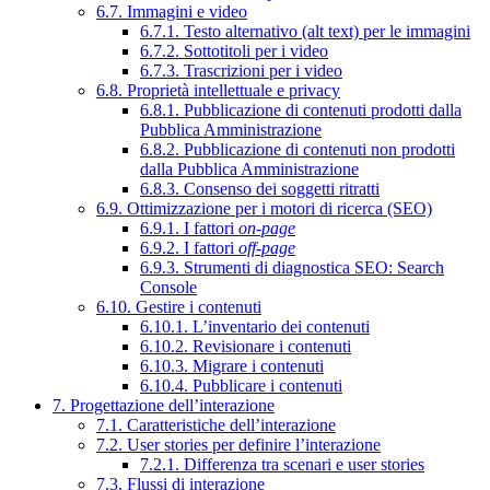
6.7. Immagini e video
6.7.1. Testo alternativo (alt text) per le immagini
6.7.2. Sottotitoli per i video
6.7.3. Trascrizioni per i video
6.8. Proprietà intellettuale e privacy
6.8.1. Pubblicazione di contenuti prodotti dalla
Pubblica Amministrazione
6.8.2. Pubblicazione di contenuti non prodotti
dalla Pubblica Amministrazione
6.8.3. Consenso dei soggetti ritratti
6.9. Ottimizzazione per i motori di ricerca (SEO)
6.9.1. I fattori
on-page
6.9.2. I fattori
off-page
6.9.3. Strumenti di diagnostica SEO: Search
Console
6.10. Gestire i contenuti
6.10.1. L’inventario dei contenuti
6.10.2. Revisionare i contenuti
6.10.3. Migrare i contenuti
6.10.4. Pubblicare i contenuti
7. Progettazione dell’interazione
7.1. Caratteristiche dell’interazione
7.2. User stories per definire l’interazione
7.2.1. Differenza tra scenari e user stories
7.3. Flussi di interazione