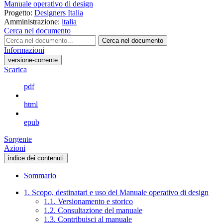
Manuale operativo di design
Progetto:
Designers Italia
Amministrazione:
italia
Cerca nel documento
Cerca nel documento
Informazioni
versione-corrente
Scarica
pdf
html
epub
Sorgente
Azioni
indice dei contenuti
Sommario
1. Scopo, destinatari e uso del Manuale operativo di design
1.1. Versionamento e storico
1.2. Consultazione del manuale
1.3. Contribuisci al manuale