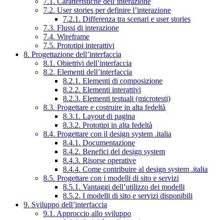
7.1. Caratteristiche dell’interazione
7.2. User stories per definire l’interazione
7.2.1. Differenza tra scenari e user stories
7.3. Flussi di interazione
7.4. Wireframe
7.5. Prototipi interattivi
8. Progettazione dell’interfaccia
8.1. Obiettivi dell’interfaccia
8.2. Elementi dell’interfaccia
8.2.1. Elementi di composizione
8.2.2. Elementi interattivi
8.2.3. Elementi testuali (microtesti)
8.3. Progettare e costruire in alta fedeltà
8.3.1. Layout di pagina
8.3.2. Prototipi in alta fedeltà
8.4. Progettare con il design system .italia
8.4.1. Documentazione
8.4.2. Benefici del design system
8.4.3. Risorse operative
8.4.4. Come contribuire al design system .italia
8.5. Progettare con i modelli di sito e servizi
8.5.1. Vantaggi dell’utilizzo dei modelli
8.5.2. I modelli di sito e servizi disponibili
9. Sviluppo dell’interfaccia
9.1. Approccio allo sviluppo