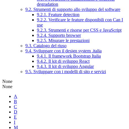
degradation
9.2. Strumenti di supporto allo sviluppo del software
9.2.1. Feature detection
9.2.2. Verificare le feature disponibili con Can I
use
9.2.3. Strumenti e risorse per CSS e JavaScript
9.2.4. Supporto browser
9.2.5. Misurare le prestazioni
9.3. Catalogo del riuso
9.4. Sviluppare con il design system .italia
9.4.1. Il framework Bootstrap Italia
9.4.2. Il kit di sviluppo React
9.4.3. Il kit di sviluppo Angular
9.5. Sviluppare con i modelli di sito e servizi
None
None
A
B
C
D
E
I
M