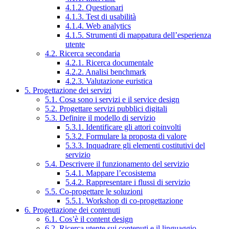
4.1.2. Questionari
4.1.3. Test di usabilità
4.1.4. Web analytics
4.1.5. Strumenti di mappatura dell’esperienza
utente
4.2. Ricerca secondaria
4.2.1. Ricerca documentale
4.2.2. Analisi benchmark
4.2.3. Valutazione euristica
5. Progettazione dei servizi
5.1. Cosa sono i servizi e il service design
5.2. Progettare servizi pubblici digitali
5.3. Definire il modello di servizio
5.3.1. Identificare gli attori coinvolti
5.3.2. Formulare la proposta di valore
5.3.3. Inquadrare gli elementi costitutivi del
servizio
5.4. Descrivere il funzionamento del servizio
5.4.1. Mappare l’ecosistema
5.4.2. Rappresentare i flussi di servizio
5.5. Co-progettare le soluzioni
5.5.1. Workshop di co-progettazione
6. Progettazione dei contenuti
6.1. Cos’è il content design
6.2. Ricerca utente sui contenuti e il linguaggio