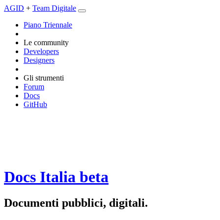
AGID
+
Team Digitale
Piano Triennale
Le community
Developers
Designers
Gli strumenti
Forum
Docs
GitHub
Docs Italia
beta
Documenti pubblici, digitali.