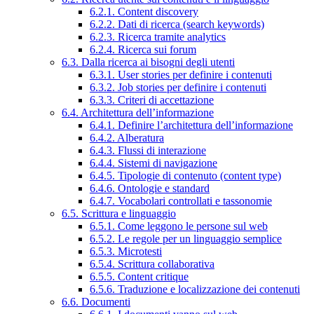
6.2.1. Content discovery
6.2.2. Dati di ricerca (search keywords)
6.2.3. Ricerca tramite analytics
6.2.4. Ricerca sui forum
6.3. Dalla ricerca ai bisogni degli utenti
6.3.1. User stories per definire i contenuti
6.3.2. Job stories per definire i contenuti
6.3.3. Criteri di accettazione
6.4. Architettura dell’informazione
6.4.1. Definire l’architettura dell’informazione
6.4.2. Alberatura
6.4.3. Flussi di interazione
6.4.4. Sistemi di navigazione
6.4.5. Tipologie di contenuto (content type)
6.4.6. Ontologie e standard
6.4.7. Vocabolari controllati e tassonomie
6.5. Scrittura e linguaggio
6.5.1. Come leggono le persone sul web
6.5.2. Le regole per un linguaggio semplice
6.5.3. Microtesti
6.5.4. Scrittura collaborativa
6.5.5. Content critique
6.5.6. Traduzione e localizzazione dei contenuti
6.6. Documenti