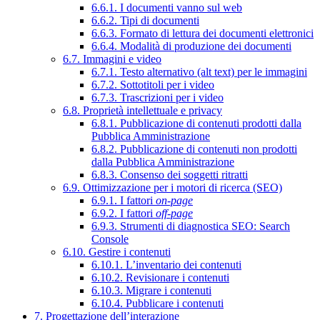
6.6.1. I documenti vanno sul web
6.6.2. Tipi di documenti
6.6.3. Formato di lettura dei documenti elettronici
6.6.4. Modalità di produzione dei documenti
6.7. Immagini e video
6.7.1. Testo alternativo (alt text) per le immagini
6.7.2. Sottotitoli per i video
6.7.3. Trascrizioni per i video
6.8. Proprietà intellettuale e privacy
6.8.1. Pubblicazione di contenuti prodotti dalla
Pubblica Amministrazione
6.8.2. Pubblicazione di contenuti non prodotti
dalla Pubblica Amministrazione
6.8.3. Consenso dei soggetti ritratti
6.9. Ottimizzazione per i motori di ricerca (SEO)
6.9.1. I fattori
on-page
6.9.2. I fattori
off-page
6.9.3. Strumenti di diagnostica SEO: Search
Console
6.10. Gestire i contenuti
6.10.1. L’inventario dei contenuti
6.10.2. Revisionare i contenuti
6.10.3. Migrare i contenuti
6.10.4. Pubblicare i contenuti
7. Progettazione dell’interazione