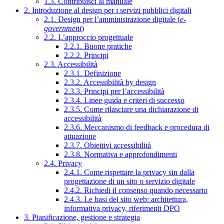
1.3. Contribuisci al manuale
2. Introduzione al design per i servizi pubblici digitali
2.1. Design per l’amministrazione digitale (
e-
government
)
2.2. L’approccio progettuale
2.2.1. Buone pratiche
2.2.2. Principi
2.3. Accessibilità
2.3.1. Definizione
2.3.2. Accessibilità by design
2.3.3. Principi per l’accessibilità
2.3.4. Linee guida e criteri di successo
2.3.5. Come rilasciare una dichiarazione di
accessibilità
2.3.6. Meccanismo di feedback e procedura di
attuazione
2.3.7. Obiettivi accessibilità
2.3.8. Normativa e approfondimenti
2.4. Privacy
2.4.1. Come rispettare la privacy sin dalla
progettazione di un sito o servizio digitale
2.4.2. Richiedi il consenso quando necessario
2.4.3. Le basi del sito web: architettura,
informativa privacy, riferimenti DPO
3. Pianificazione, gestione e strategia