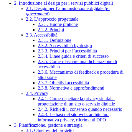
2. Introduzione al design per i servizi pubblici digitali
2.1. Design per l’amministrazione digitale (
e-
government
)
2.2. L’approccio progettuale
2.2.1. Buone pratiche
2.2.2. Principi
2.3. Accessibilità
2.3.1. Definizione
2.3.2. Accessibilità by design
2.3.3. Principi per l’accessibilità
2.3.4. Linee guida e criteri di successo
2.3.5. Come rilasciare una dichiarazione di
accessibilità
2.3.6. Meccanismo di feedback e procedura di
attuazione
2.3.7. Obiettivi accessibilità
2.3.8. Normativa e approfondimenti
2.4. Privacy
2.4.1. Come rispettare la privacy sin dalla
progettazione di un sito o servizio digitale
2.4.2. Richiedi il consenso quando necessario
2.4.3. Le basi del sito web: architettura,
informativa privacy, riferimenti DPO
3. Pianificazione, gestione e strategia
3.1. Obiettivi del progetto