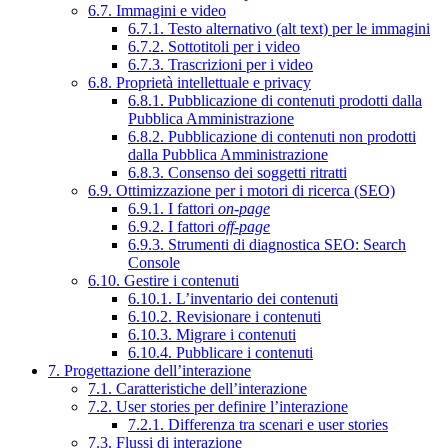
6.7. Immagini e video
6.7.1. Testo alternativo (alt text) per le immagini
6.7.2. Sottotitoli per i video
6.7.3. Trascrizioni per i video
6.8. Proprietà intellettuale e privacy
6.8.1. Pubblicazione di contenuti prodotti dalla
Pubblica Amministrazione
6.8.2. Pubblicazione di contenuti non prodotti
dalla Pubblica Amministrazione
6.8.3. Consenso dei soggetti ritratti
6.9. Ottimizzazione per i motori di ricerca (SEO)
6.9.1. I fattori
on-page
6.9.2. I fattori
off-page
6.9.3. Strumenti di diagnostica SEO: Search
Console
6.10. Gestire i contenuti
6.10.1. L’inventario dei contenuti
6.10.2. Revisionare i contenuti
6.10.3. Migrare i contenuti
6.10.4. Pubblicare i contenuti
7. Progettazione dell’interazione
7.1. Caratteristiche dell’interazione
7.2. User stories per definire l’interazione
7.2.1. Differenza tra scenari e user stories
7.3. Flussi di interazione