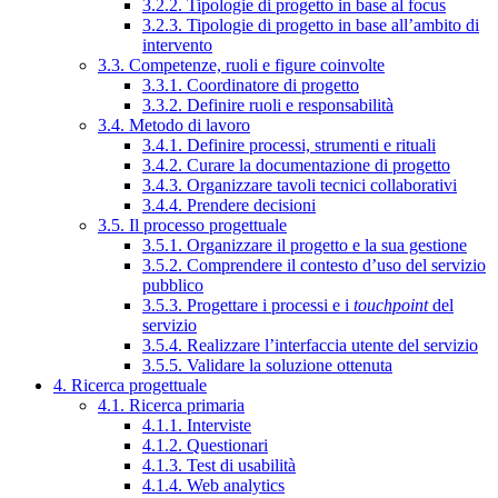
3.2.2. Tipologie di progetto in base al focus
3.2.3. Tipologie di progetto in base all’ambito di
intervento
3.3. Competenze, ruoli e figure coinvolte
3.3.1. Coordinatore di progetto
3.3.2. Definire ruoli e responsabilità
3.4. Metodo di lavoro
3.4.1. Definire processi, strumenti e rituali
3.4.2. Curare la documentazione di progetto
3.4.3. Organizzare tavoli tecnici collaborativi
3.4.4. Prendere decisioni
3.5. Il processo progettuale
3.5.1. Organizzare il progetto e la sua gestione
3.5.2. Comprendere il contesto d’uso del servizio
pubblico
3.5.3. Progettare i processi e i
touchpoint
del
servizio
3.5.4. Realizzare l’interfaccia utente del servizio
3.5.5. Validare la soluzione ottenuta
4. Ricerca progettuale
4.1. Ricerca primaria
4.1.1. Interviste
4.1.2. Questionari
4.1.3. Test di usabilità
4.1.4. Web analytics