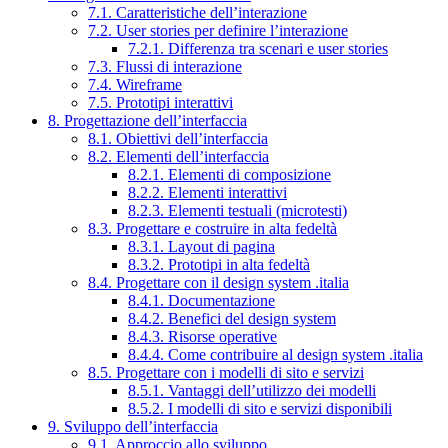
7.1. Caratteristiche dell’interazione
7.2. User stories per definire l’interazione
7.2.1. Differenza tra scenari e user stories
7.3. Flussi di interazione
7.4. Wireframe
7.5. Prototipi interattivi
8. Progettazione dell’interfaccia
8.1. Obiettivi dell’interfaccia
8.2. Elementi dell’interfaccia
8.2.1. Elementi di composizione
8.2.2. Elementi interattivi
8.2.3. Elementi testuali (microtesti)
8.3. Progettare e costruire in alta fedeltà
8.3.1. Layout di pagina
8.3.2. Prototipi in alta fedeltà
8.4. Progettare con il design system .italia
8.4.1. Documentazione
8.4.2. Benefici del design system
8.4.3. Risorse operative
8.4.4. Come contribuire al design system .italia
8.5. Progettare con i modelli di sito e servizi
8.5.1. Vantaggi dell’utilizzo dei modelli
8.5.2. I modelli di sito e servizi disponibili
9. Sviluppo dell’interfaccia
9.1. Approccio allo sviluppo