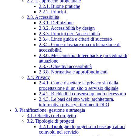
2.2. L’approccio progettuale
2.2.1. Buone pratiche
2.2.2. Principi
2.3. Accessibilità
2.3.1. Definizione
2.3.2. Accessibilità by design
2.3.3. Principi per l’accessibilità
2.3.4. Linee guida e criteri di successo
2.3.5. Come rilasciare una dichiarazione di
accessibilità
2.3.6. Meccanismo di feedback e procedura di
attuazione
2.3.7. Obiettivi accessibilità
2.3.8. Normativa e approfondimenti
2.4. Privacy
2.4.1. Come rispettare la privacy sin dalla
progettazione di un sito o servizio digitale
2.4.2. Richiedi il consenso quando necessario
2.4.3. Le basi del sito web: architettura,
informativa privacy, riferimenti DPO
3. Pianificazione, gestione e strategia
3.1. Obiettivi del progetto
3.2. Tipologie di progetti
3.2.1. Tipologie di progetto in base agli attori
coinvolti nel servizio