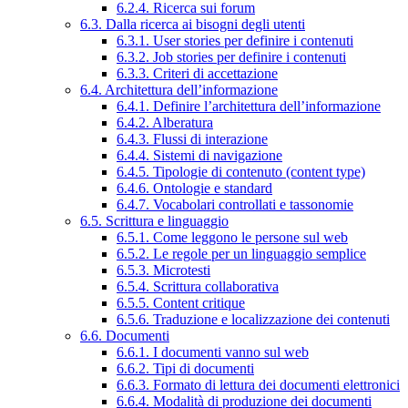
6.2.4. Ricerca sui forum
6.3. Dalla ricerca ai bisogni degli utenti
6.3.1. User stories per definire i contenuti
6.3.2. Job stories per definire i contenuti
6.3.3. Criteri di accettazione
6.4. Architettura dell’informazione
6.4.1. Definire l’architettura dell’informazione
6.4.2. Alberatura
6.4.3. Flussi di interazione
6.4.4. Sistemi di navigazione
6.4.5. Tipologie di contenuto (content type)
6.4.6. Ontologie e standard
6.4.7. Vocabolari controllati e tassonomie
6.5. Scrittura e linguaggio
6.5.1. Come leggono le persone sul web
6.5.2. Le regole per un linguaggio semplice
6.5.3. Microtesti
6.5.4. Scrittura collaborativa
6.5.5. Content critique
6.5.6. Traduzione e localizzazione dei contenuti
6.6. Documenti
6.6.1. I documenti vanno sul web
6.6.2. Tipi di documenti
6.6.3. Formato di lettura dei documenti elettronici
6.6.4. Modalità di produzione dei documenti