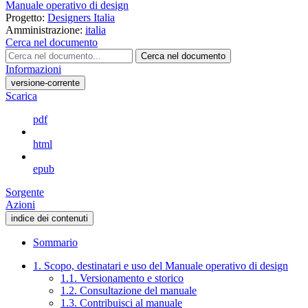
Manuale operativo di design
Progetto:
Designers Italia
Amministrazione:
italia
Cerca nel documento
Cerca nel documento
Informazioni
versione-corrente
Scarica
pdf
html
epub
Sorgente
Azioni
indice dei contenuti
Sommario
1. Scopo, destinatari e uso del Manuale operativo di design
1.1. Versionamento e storico
1.2. Consultazione del manuale
1.3. Contribuisci al manuale