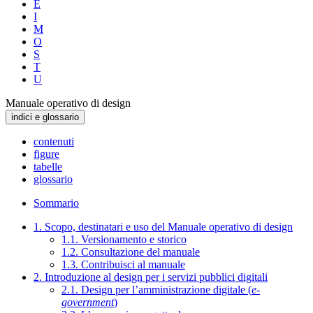
E
I
M
O
S
T
U
Manuale operativo di design
indici e glossario
contenuti
figure
tabelle
glossario
Sommario
1. Scopo, destinatari e uso del Manuale operativo di design
1.1. Versionamento e storico
1.2. Consultazione del manuale
1.3. Contribuisci al manuale
2. Introduzione al design per i servizi pubblici digitali
2.1. Design per l’amministrazione digitale (
e-
government
)