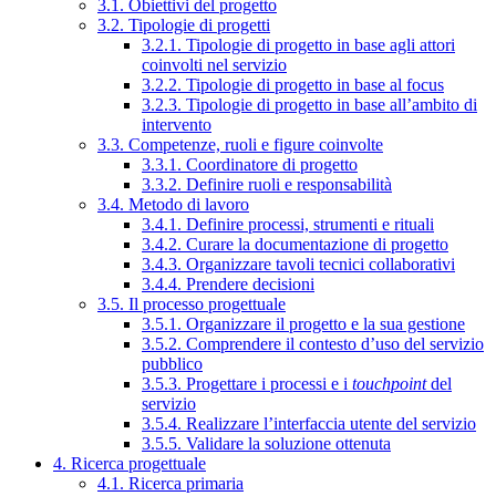
3.1. Obiettivi del progetto
3.2. Tipologie di progetti
3.2.1. Tipologie di progetto in base agli attori
coinvolti nel servizio
3.2.2. Tipologie di progetto in base al focus
3.2.3. Tipologie di progetto in base all’ambito di
intervento
3.3. Competenze, ruoli e figure coinvolte
3.3.1. Coordinatore di progetto
3.3.2. Definire ruoli e responsabilità
3.4. Metodo di lavoro
3.4.1. Definire processi, strumenti e rituali
3.4.2. Curare la documentazione di progetto
3.4.3. Organizzare tavoli tecnici collaborativi
3.4.4. Prendere decisioni
3.5. Il processo progettuale
3.5.1. Organizzare il progetto e la sua gestione
3.5.2. Comprendere il contesto d’uso del servizio
pubblico
3.5.3. Progettare i processi e i
touchpoint
del
servizio
3.5.4. Realizzare l’interfaccia utente del servizio
3.5.5. Validare la soluzione ottenuta
4. Ricerca progettuale
4.1. Ricerca primaria