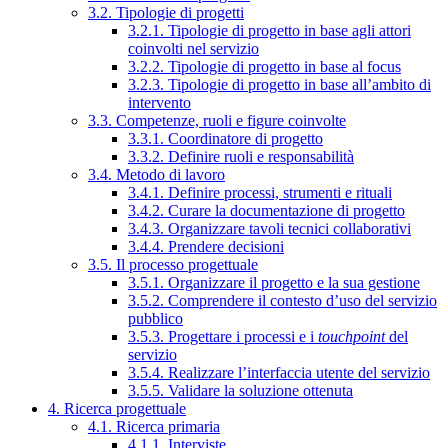
3.2. Tipologie di progetti
3.2.1. Tipologie di progetto in base agli attori
coinvolti nel servizio
3.2.2. Tipologie di progetto in base al focus
3.2.3. Tipologie di progetto in base all’ambito di
intervento
3.3. Competenze, ruoli e figure coinvolte
3.3.1. Coordinatore di progetto
3.3.2. Definire ruoli e responsabilità
3.4. Metodo di lavoro
3.4.1. Definire processi, strumenti e rituali
3.4.2. Curare la documentazione di progetto
3.4.3. Organizzare tavoli tecnici collaborativi
3.4.4. Prendere decisioni
3.5. Il processo progettuale
3.5.1. Organizzare il progetto e la sua gestione
3.5.2. Comprendere il contesto d’uso del servizio
pubblico
3.5.3. Progettare i processi e i
touchpoint
del
servizio
3.5.4. Realizzare l’interfaccia utente del servizio
3.5.5. Validare la soluzione ottenuta
4. Ricerca progettuale
4.1. Ricerca primaria
4.1.1. Interviste