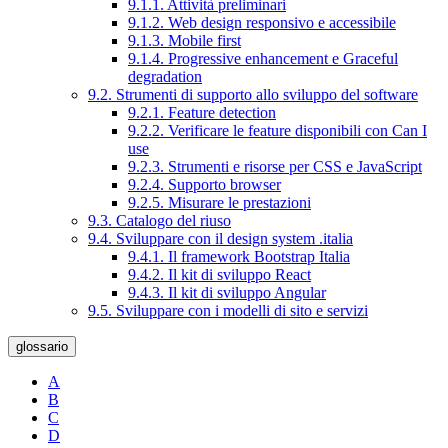
9.1.1. Attività preliminari
9.1.2. Web design responsivo e accessibile
9.1.3. Mobile first
9.1.4. Progressive enhancement e Graceful
degradation
9.2. Strumenti di supporto allo sviluppo del software
9.2.1. Feature detection
9.2.2. Verificare le feature disponibili con Can I
use
9.2.3. Strumenti e risorse per CSS e JavaScript
9.2.4. Supporto browser
9.2.5. Misurare le prestazioni
9.3. Catalogo del riuso
9.4. Sviluppare con il design system .italia
9.4.1. Il framework Bootstrap Italia
9.4.2. Il kit di sviluppo React
9.4.3. Il kit di sviluppo Angular
9.5. Sviluppare con i modelli di sito e servizi
glossario
A
B
C
D