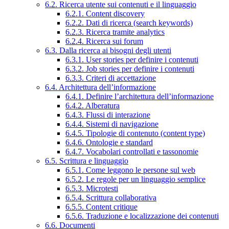
6.2. Ricerca utente sui contenuti e il linguaggio
6.2.1. Content discovery
6.2.2. Dati di ricerca (search keywords)
6.2.3. Ricerca tramite analytics
6.2.4. Ricerca sui forum
6.3. Dalla ricerca ai bisogni degli utenti
6.3.1. User stories per definire i contenuti
6.3.2. Job stories per definire i contenuti
6.3.3. Criteri di accettazione
6.4. Architettura dell’informazione
6.4.1. Definire l’architettura dell’informazione
6.4.2. Alberatura
6.4.3. Flussi di interazione
6.4.4. Sistemi di navigazione
6.4.5. Tipologie di contenuto (content type)
6.4.6. Ontologie e standard
6.4.7. Vocabolari controllati e tassonomie
6.5. Scrittura e linguaggio
6.5.1. Come leggono le persone sul web
6.5.2. Le regole per un linguaggio semplice
6.5.3. Microtesti
6.5.4. Scrittura collaborativa
6.5.5. Content critique
6.5.6. Traduzione e localizzazione dei contenuti
6.6. Documenti