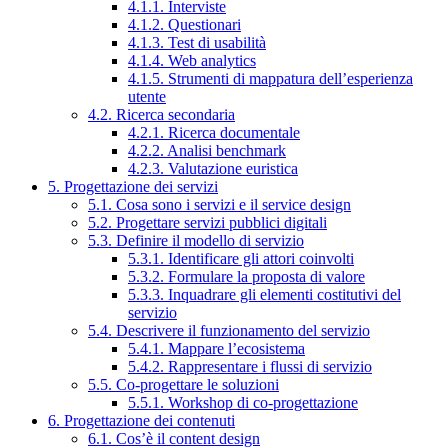
4.1.1. Interviste
4.1.2. Questionari
4.1.3. Test di usabilità
4.1.4. Web analytics
4.1.5. Strumenti di mappatura dell’esperienza
utente
4.2. Ricerca secondaria
4.2.1. Ricerca documentale
4.2.2. Analisi benchmark
4.2.3. Valutazione euristica
5. Progettazione dei servizi
5.1. Cosa sono i servizi e il service design
5.2. Progettare servizi pubblici digitali
5.3. Definire il modello di servizio
5.3.1. Identificare gli attori coinvolti
5.3.2. Formulare la proposta di valore
5.3.3. Inquadrare gli elementi costitutivi del
servizio
5.4. Descrivere il funzionamento del servizio
5.4.1. Mappare l’ecosistema
5.4.2. Rappresentare i flussi di servizio
5.5. Co-progettare le soluzioni
5.5.1. Workshop di co-progettazione
6. Progettazione dei contenuti
6.1. Cos’è il content design