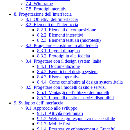
7.4. Wireframe
7.5. Prototipi interattivi
8. Progettazione dell’interfaccia
8.1. Obiettivi dell’interfaccia
8.2. Elementi dell’interfaccia
8.2.1. Elementi di composizione
8.2.2. Elementi interattivi
8.2.3. Elementi testuali (microtesti)
8.3. Progettare e costruire in alta fedeltà
8.3.1. Layout di pagina
8.3.2. Prototipi in alta fedeltà
8.4. Progettare con il design system .italia
8.4.1. Documentazione
8.4.2. Benefici del design system
8.4.3. Risorse operative
8.4.4. Come contribuire al design system .italia
8.5. Progettare con i modelli di sito e servizi
8.5.1. Vantaggi dell’utilizzo dei modelli
8.5.2. I modelli di sito e servizi disponibili
9. Sviluppo dell’interfaccia
9.1. Approccio allo sviluppo
9.1.1. Attività preliminari
9.1.2. Web design responsivo e accessibile
9.1.3. Mobile first
9.1.4. Progressive enhancement e Graceful