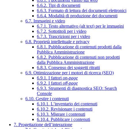
6.6.1. I documenti vanno sul web
6.6.2. Tipi di documenti
6.6.3. Formato di lettura dei documenti elettronici
6.6.4. Modalità di produzione dei documenti
6.7. Immagini e video
6.7.1. Testo alternativo (alt text) per le immagini
6.7.2. Sottotitoli per i video
6.7.3. Trascrizioni per i video
6.8. Proprietà intellettuale e privacy
6.8.1. Pubblicazione di contenuti prodotti dalla
Pubblica Amministrazione
6.8.2. Pubblicazione di contenuti non prodotti
dalla Pubblica Amministrazione
6.8.3. Consenso dei soggetti ritratti
6.9. Ottimizzazione per i motori di ricerca (SEO)
6.9.1. I fattori
on-page
6.9.2. I fattori
off-page
6.9.3. Strumenti di diagnostica SEO: Search
Console
6.10. Gestire i contenuti
6.10.1. L’inventario dei contenuti
6.10.2. Revisionare i contenuti
6.10.3. Migrare i contenuti
6.10.4. Pubblicare i contenuti
7. Progettazione dell’interazione