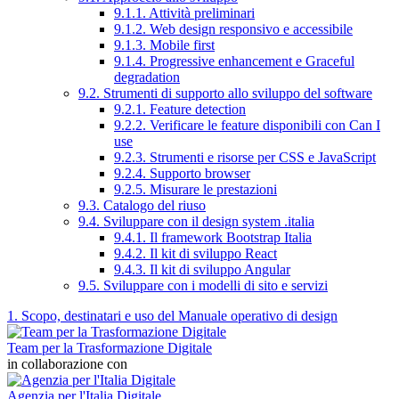
9.1.1. Attività preliminari
9.1.2. Web design responsivo e accessibile
9.1.3. Mobile first
9.1.4. Progressive enhancement e Graceful
degradation
9.2. Strumenti di supporto allo sviluppo del software
9.2.1. Feature detection
9.2.2. Verificare le feature disponibili con Can I
use
9.2.3. Strumenti e risorse per CSS e JavaScript
9.2.4. Supporto browser
9.2.5. Misurare le prestazioni
9.3. Catalogo del riuso
9.4. Sviluppare con il design system .italia
9.4.1. Il framework Bootstrap Italia
9.4.2. Il kit di sviluppo React
9.4.3. Il kit di sviluppo Angular
9.5. Sviluppare con i modelli di sito e servizi
1. Scopo, destinatari e uso del Manuale operativo di design
Team per la Trasformazione Digitale
in collaborazione con
Agenzia per l'Italia Digitale