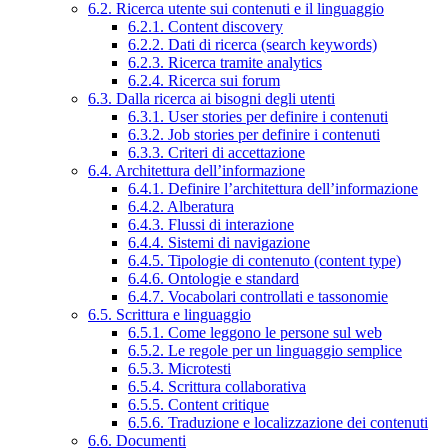
6.2. Ricerca utente sui contenuti e il linguaggio
6.2.1. Content discovery
6.2.2. Dati di ricerca (search keywords)
6.2.3. Ricerca tramite analytics
6.2.4. Ricerca sui forum
6.3. Dalla ricerca ai bisogni degli utenti
6.3.1. User stories per definire i contenuti
6.3.2. Job stories per definire i contenuti
6.3.3. Criteri di accettazione
6.4. Architettura dell’informazione
6.4.1. Definire l’architettura dell’informazione
6.4.2. Alberatura
6.4.3. Flussi di interazione
6.4.4. Sistemi di navigazione
6.4.5. Tipologie di contenuto (content type)
6.4.6. Ontologie e standard
6.4.7. Vocabolari controllati e tassonomie
6.5. Scrittura e linguaggio
6.5.1. Come leggono le persone sul web
6.5.2. Le regole per un linguaggio semplice
6.5.3. Microtesti
6.5.4. Scrittura collaborativa
6.5.5. Content critique
6.5.6. Traduzione e localizzazione dei contenuti
6.6. Documenti