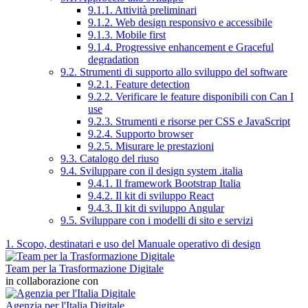
9.1.1. Attività preliminari
9.1.2. Web design responsivo e accessibile
9.1.3. Mobile first
9.1.4. Progressive enhancement e Graceful
degradation
9.2. Strumenti di supporto allo sviluppo del software
9.2.1. Feature detection
9.2.2. Verificare le feature disponibili con Can I
use
9.2.3. Strumenti e risorse per CSS e JavaScript
9.2.4. Supporto browser
9.2.5. Misurare le prestazioni
9.3. Catalogo del riuso
9.4. Sviluppare con il design system .italia
9.4.1. Il framework Bootstrap Italia
9.4.2. Il kit di sviluppo React
9.4.3. Il kit di sviluppo Angular
9.5. Sviluppare con i modelli di sito e servizi
1. Scopo, destinatari e uso del Manuale operativo di design
Team per la Trasformazione Digitale
in collaborazione con
Agenzia per l'Italia Digitale