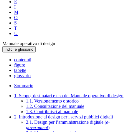
E
I
M
O
S
T
U
Manuale operativo di design
indici e glossario
contenuti
figure
tabelle
glossario
Sommario
1. Scopo, destinatari e uso del Manuale operativo di design
1.1. Versionamento e storico
1.2. Consultazione del manuale
1.3. Contribuisci al manuale
2. Introduzione al design per i servizi pubblici digitali
2.1. Design per l’amministrazione digitale (
e-
government
)