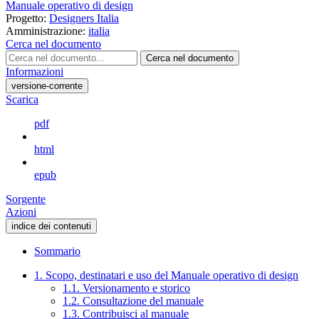
Manuale operativo di design
Progetto:
Designers Italia
Amministrazione:
italia
Cerca nel documento
Cerca nel documento
Informazioni
versione-corrente
Scarica
pdf
html
epub
Sorgente
Azioni
indice dei contenuti
Sommario
1. Scopo, destinatari e uso del Manuale operativo di design
1.1. Versionamento e storico
1.2. Consultazione del manuale
1.3. Contribuisci al manuale