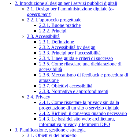
2. Introduzione al design per i servizi pubblici digitali
2.1. Design per l’amministrazione digitale (
e-
government
)
2.2. L’approccio progettuale
2.2.1. Buone pratiche
2.2.2. Principi
2.3. Accessibilità
2.3.1. Definizione
2.3.2. Accessibilità by design
2.3.3. Principi per l’accessibilità
2.3.4. Linee guida e criteri di successo
2.3.5. Come rilasciare una dichiarazione di
accessibilità
2.3.6. Meccanismo di feedback e procedura di
attuazione
2.3.7. Obiettivi accessibilità
2.3.8. Normativa e approfondimenti
2.4. Privacy
2.4.1. Come rispettare la privacy sin dalla
progettazione di un sito o servizio digitale
2.4.2. Richiedi il consenso quando necessario
2.4.3. Le basi del sito web: architettura,
informativa privacy, riferimenti DPO
3. Pianificazione, gestione e strategia
3.1. Obiettivi del progetto