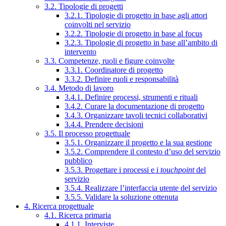
3.2. Tipologie di progetti
3.2.1. Tipologie di progetto in base agli attori
coinvolti nel servizio
3.2.2. Tipologie di progetto in base al focus
3.2.3. Tipologie di progetto in base all’ambito di
intervento
3.3. Competenze, ruoli e figure coinvolte
3.3.1. Coordinatore di progetto
3.3.2. Definire ruoli e responsabilità
3.4. Metodo di lavoro
3.4.1. Definire processi, strumenti e rituali
3.4.2. Curare la documentazione di progetto
3.4.3. Organizzare tavoli tecnici collaborativi
3.4.4. Prendere decisioni
3.5. Il processo progettuale
3.5.1. Organizzare il progetto e la sua gestione
3.5.2. Comprendere il contesto d’uso del servizio
pubblico
3.5.3. Progettare i processi e i
touchpoint
del
servizio
3.5.4. Realizzare l’interfaccia utente del servizio
3.5.5. Validare la soluzione ottenuta
4. Ricerca progettuale
4.1. Ricerca primaria
4.1.1. Interviste