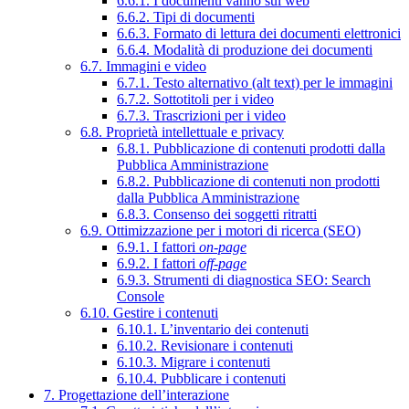
6.6.1. I documenti vanno sul web
6.6.2. Tipi di documenti
6.6.3. Formato di lettura dei documenti elettronici
6.6.4. Modalità di produzione dei documenti
6.7. Immagini e video
6.7.1. Testo alternativo (alt text) per le immagini
6.7.2. Sottotitoli per i video
6.7.3. Trascrizioni per i video
6.8. Proprietà intellettuale e privacy
6.8.1. Pubblicazione di contenuti prodotti dalla
Pubblica Amministrazione
6.8.2. Pubblicazione di contenuti non prodotti
dalla Pubblica Amministrazione
6.8.3. Consenso dei soggetti ritratti
6.9. Ottimizzazione per i motori di ricerca (SEO)
6.9.1. I fattori
on-page
6.9.2. I fattori
off-page
6.9.3. Strumenti di diagnostica SEO: Search
Console
6.10. Gestire i contenuti
6.10.1. L’inventario dei contenuti
6.10.2. Revisionare i contenuti
6.10.3. Migrare i contenuti
6.10.4. Pubblicare i contenuti
7. Progettazione dell’interazione