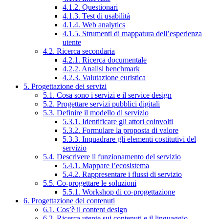
4.1.2. Questionari
4.1.3. Test di usabilità
4.1.4. Web analytics
4.1.5. Strumenti di mappatura dell’esperienza
utente
4.2. Ricerca secondaria
4.2.1. Ricerca documentale
4.2.2. Analisi benchmark
4.2.3. Valutazione euristica
5. Progettazione dei servizi
5.1. Cosa sono i servizi e il service design
5.2. Progettare servizi pubblici digitali
5.3. Definire il modello di servizio
5.3.1. Identificare gli attori coinvolti
5.3.2. Formulare la proposta di valore
5.3.3. Inquadrare gli elementi costitutivi del
servizio
5.4. Descrivere il funzionamento del servizio
5.4.1. Mappare l’ecosistema
5.4.2. Rappresentare i flussi di servizio
5.5. Co-progettare le soluzioni
5.5.1. Workshop di co-progettazione
6. Progettazione dei contenuti
6.1. Cos’è il content design
6.2. Ricerca utente sui contenuti e il linguaggio