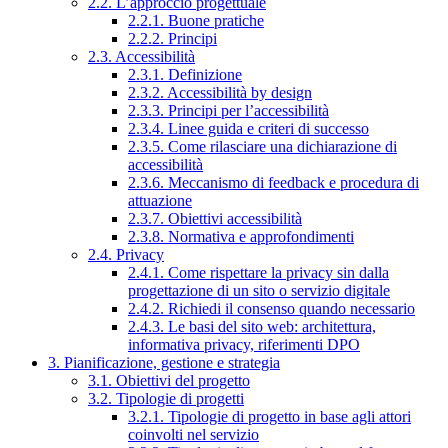
2.2. L’approccio progettuale
2.2.1. Buone pratiche
2.2.2. Principi
2.3. Accessibilità
2.3.1. Definizione
2.3.2. Accessibilità by design
2.3.3. Principi per l’accessibilità
2.3.4. Linee guida e criteri di successo
2.3.5. Come rilasciare una dichiarazione di
accessibilità
2.3.6. Meccanismo di feedback e procedura di
attuazione
2.3.7. Obiettivi accessibilità
2.3.8. Normativa e approfondimenti
2.4. Privacy
2.4.1. Come rispettare la privacy sin dalla
progettazione di un sito o servizio digitale
2.4.2. Richiedi il consenso quando necessario
2.4.3. Le basi del sito web: architettura,
informativa privacy, riferimenti DPO
3. Pianificazione, gestione e strategia
3.1. Obiettivi del progetto
3.2. Tipologie di progetti
3.2.1. Tipologie di progetto in base agli attori
coinvolti nel servizio