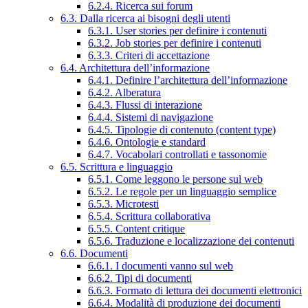
6.2.4. Ricerca sui forum
6.3. Dalla ricerca ai bisogni degli utenti
6.3.1. User stories per definire i contenuti
6.3.2. Job stories per definire i contenuti
6.3.3. Criteri di accettazione
6.4. Architettura dell’informazione
6.4.1. Definire l’architettura dell’informazione
6.4.2. Alberatura
6.4.3. Flussi di interazione
6.4.4. Sistemi di navigazione
6.4.5. Tipologie di contenuto (content type)
6.4.6. Ontologie e standard
6.4.7. Vocabolari controllati e tassonomie
6.5. Scrittura e linguaggio
6.5.1. Come leggono le persone sul web
6.5.2. Le regole per un linguaggio semplice
6.5.3. Microtesti
6.5.4. Scrittura collaborativa
6.5.5. Content critique
6.5.6. Traduzione e localizzazione dei contenuti
6.6. Documenti
6.6.1. I documenti vanno sul web
6.6.2. Tipi di documenti
6.6.3. Formato di lettura dei documenti elettronici
6.6.4. Modalità di produzione dei documenti