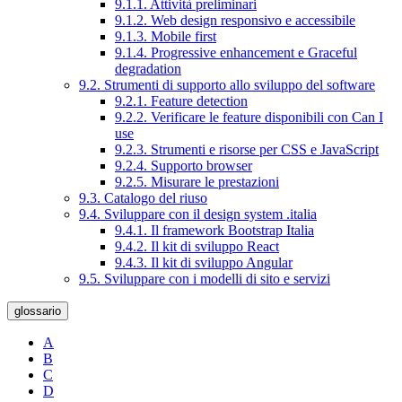
9.1.1. Attività preliminari
9.1.2. Web design responsivo e accessibile
9.1.3. Mobile first
9.1.4. Progressive enhancement e Graceful
degradation
9.2. Strumenti di supporto allo sviluppo del software
9.2.1. Feature detection
9.2.2. Verificare le feature disponibili con Can I
use
9.2.3. Strumenti e risorse per CSS e JavaScript
9.2.4. Supporto browser
9.2.5. Misurare le prestazioni
9.3. Catalogo del riuso
9.4. Sviluppare con il design system .italia
9.4.1. Il framework Bootstrap Italia
9.4.2. Il kit di sviluppo React
9.4.3. Il kit di sviluppo Angular
9.5. Sviluppare con i modelli di sito e servizi
glossario
A
B
C
D