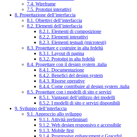
7.4. Wireframe
7.5. Prototipi interattivi
8. Progettazione dell’interfaccia
8.1. Obiettivi dell’interfaccia
8.2. Elementi dell’interfaccia
8.2.1. Elementi di composizione
8.2.2. Elementi interattivi
8.2.3. Elementi testuali (microtesti)
8.3. Progettare e costruire in alta fedeltà
8.3.1. Layout di pagina
8.3.2. Prototipi in alta fedeltà
8.4. Progettare con il design system .italia
8.4.1. Documentazione
8.4.2. Benefici del design system
8.4.3. Risorse operative
8.4.4. Come contribuire al design system .italia
8.5. Progettare con i modelli di sito e servizi
8.5.1. Vantaggi dell’utilizzo dei modelli
8.5.2. I modelli di sito e servizi disponibili
9. Sviluppo dell’interfaccia
9.1. Approccio allo sviluppo
9.1.1. Attività preliminari
9.1.2. Web design responsivo e accessibile
9.1.3. Mobile first
9.1.4. Progressive enhancement e Graceful