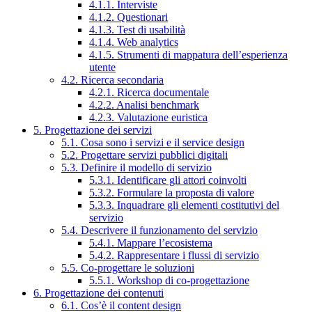
4.1.1. Interviste
4.1.2. Questionari
4.1.3. Test di usabilità
4.1.4. Web analytics
4.1.5. Strumenti di mappatura dell’esperienza
utente
4.2. Ricerca secondaria
4.2.1. Ricerca documentale
4.2.2. Analisi benchmark
4.2.3. Valutazione euristica
5. Progettazione dei servizi
5.1. Cosa sono i servizi e il service design
5.2. Progettare servizi pubblici digitali
5.3. Definire il modello di servizio
5.3.1. Identificare gli attori coinvolti
5.3.2. Formulare la proposta di valore
5.3.3. Inquadrare gli elementi costitutivi del
servizio
5.4. Descrivere il funzionamento del servizio
5.4.1. Mappare l’ecosistema
5.4.2. Rappresentare i flussi di servizio
5.5. Co-progettare le soluzioni
5.5.1. Workshop di co-progettazione
6. Progettazione dei contenuti
6.1. Cos’è il content design