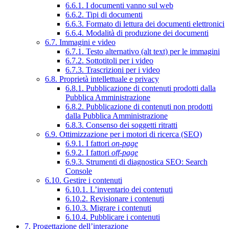
6.6.1. I documenti vanno sul web
6.6.2. Tipi di documenti
6.6.3. Formato di lettura dei documenti elettronici
6.6.4. Modalità di produzione dei documenti
6.7. Immagini e video
6.7.1. Testo alternativo (alt text) per le immagini
6.7.2. Sottotitoli per i video
6.7.3. Trascrizioni per i video
6.8. Proprietà intellettuale e privacy
6.8.1. Pubblicazione di contenuti prodotti dalla
Pubblica Amministrazione
6.8.2. Pubblicazione di contenuti non prodotti
dalla Pubblica Amministrazione
6.8.3. Consenso dei soggetti ritratti
6.9. Ottimizzazione per i motori di ricerca (SEO)
6.9.1. I fattori
on-page
6.9.2. I fattori
off-page
6.9.3. Strumenti di diagnostica SEO: Search
Console
6.10. Gestire i contenuti
6.10.1. L’inventario dei contenuti
6.10.2. Revisionare i contenuti
6.10.3. Migrare i contenuti
6.10.4. Pubblicare i contenuti
7. Progettazione dell’interazione