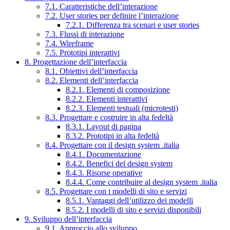
7.1. Caratteristiche dell’interazione
7.2. User stories per definire l’interazione
7.2.1. Differenza tra scenari e user stories
7.3. Flussi di interazione
7.4. Wireframe
7.5. Prototipi interattivi
8. Progettazione dell’interfaccia
8.1. Obiettivi dell’interfaccia
8.2. Elementi dell’interfaccia
8.2.1. Elementi di composizione
8.2.2. Elementi interattivi
8.2.3. Elementi testuali (microtesti)
8.3. Progettare e costruire in alta fedeltà
8.3.1. Layout di pagina
8.3.2. Prototipi in alta fedeltà
8.4. Progettare con il design system .italia
8.4.1. Documentazione
8.4.2. Benefici del design system
8.4.3. Risorse operative
8.4.4. Come contribuire al design system .italia
8.5. Progettare con i modelli di sito e servizi
8.5.1. Vantaggi dell’utilizzo dei modelli
8.5.2. I modelli di sito e servizi disponibili
9. Sviluppo dell’interfaccia
9.1. Approccio allo sviluppo