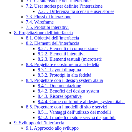
7.1. Caratteristiche dell’interazione
7.2. User stories per definire l’interazione
7.2.1. Differenza tra scenari e user stories
7.3. Flussi di interazione
7.4. Wireframe
7.5. Prototipi interattivi
8. Progettazione dell’interfaccia
8.1. Obiettivi dell’interfaccia
8.2. Elementi dell’interfaccia
8.2.1. Elementi di composizione
8.2.2. Elementi interattivi
8.2.3. Elementi testuali (microtesti)
8.3. Progettare e costruire in alta fedeltà
8.3.1. Layout di pagina
8.3.2. Prototipi in alta fedeltà
8.4. Progettare con il design system .italia
8.4.1. Documentazione
8.4.2. Benefici del design system
8.4.3. Risorse operative
8.4.4. Come contribuire al design system .italia
8.5. Progettare con i modelli di sito e servizi
8.5.1. Vantaggi dell’utilizzo dei modelli
8.5.2. I modelli di sito e servizi disponibili
9. Sviluppo dell’interfaccia
9.1. Approccio allo sviluppo