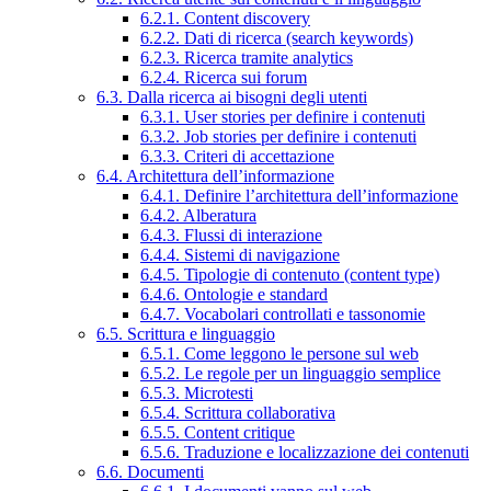
6.2.1. Content discovery
6.2.2. Dati di ricerca (search keywords)
6.2.3. Ricerca tramite analytics
6.2.4. Ricerca sui forum
6.3. Dalla ricerca ai bisogni degli utenti
6.3.1. User stories per definire i contenuti
6.3.2. Job stories per definire i contenuti
6.3.3. Criteri di accettazione
6.4. Architettura dell’informazione
6.4.1. Definire l’architettura dell’informazione
6.4.2. Alberatura
6.4.3. Flussi di interazione
6.4.4. Sistemi di navigazione
6.4.5. Tipologie di contenuto (content type)
6.4.6. Ontologie e standard
6.4.7. Vocabolari controllati e tassonomie
6.5. Scrittura e linguaggio
6.5.1. Come leggono le persone sul web
6.5.2. Le regole per un linguaggio semplice
6.5.3. Microtesti
6.5.4. Scrittura collaborativa
6.5.5. Content critique
6.5.6. Traduzione e localizzazione dei contenuti
6.6. Documenti