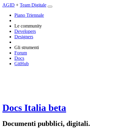
AGID
+
Team Digitale
Piano Triennale
Le community
Developers
Designers
Gli strumenti
Forum
Docs
GitHub
Docs Italia
beta
Documenti pubblici, digitali.