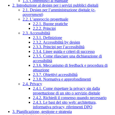
1.3. Contribuisci al manuale
2. Introduzione al design per i servizi pubblici digitali
2.1. Design per l’amministrazione digitale (
e-
government
)
2.2. L’approccio progettuale
2.2.1. Buone pratiche
2.2.2. Principi
2.3. Accessibilità
2.3.1. Definizione
2.3.2. Accessibilità by design
2.3.3. Principi per l’accessibilità
2.3.4. Linee guida e criteri di successo
2.3.5. Come rilasciare una dichiarazione di
accessibilità
2.3.6. Meccanismo di feedback e procedura di
attuazione
2.3.7. Obiettivi accessibilità
2.3.8. Normativa e approfondimenti
2.4. Privacy
2.4.1. Come rispettare la privacy sin dalla
progettazione di un sito o servizio digitale
2.4.2. Richiedi il consenso quando necessario
2.4.3. Le basi del sito web: architettura,
informativa privacy, riferimenti DPO
3. Pianificazione, gestione e strategia