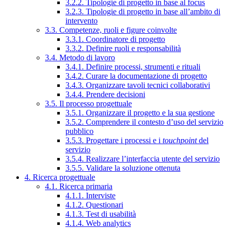
3.2.2. Tipologie di progetto in base al focus
3.2.3. Tipologie di progetto in base all’ambito di
intervento
3.3. Competenze, ruoli e figure coinvolte
3.3.1. Coordinatore di progetto
3.3.2. Definire ruoli e responsabilità
3.4. Metodo di lavoro
3.4.1. Definire processi, strumenti e rituali
3.4.2. Curare la documentazione di progetto
3.4.3. Organizzare tavoli tecnici collaborativi
3.4.4. Prendere decisioni
3.5. Il processo progettuale
3.5.1. Organizzare il progetto e la sua gestione
3.5.2. Comprendere il contesto d’uso del servizio
pubblico
3.5.3. Progettare i processi e i
touchpoint
del
servizio
3.5.4. Realizzare l’interfaccia utente del servizio
3.5.5. Validare la soluzione ottenuta
4. Ricerca progettuale
4.1. Ricerca primaria
4.1.1. Interviste
4.1.2. Questionari
4.1.3. Test di usabilità
4.1.4. Web analytics