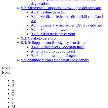
degradation
9.2. Strumenti di supporto allo sviluppo del software
9.2.1. Feature detection
9.2.2. Verificare le feature disponibili con Can I
use
9.2.3. Strumenti e risorse per CSS e JavaScript
9.2.4. Supporto browser
9.2.5. Misurare le prestazioni
9.3. Catalogo del riuso
9.4. Sviluppare con il design system .italia
9.4.1. Il framework Bootstrap Italia
9.4.2. Il kit di sviluppo React
9.4.3. Il kit di sviluppo Angular
9.5. Sviluppare con i modelli di sito e servizi
None
None
A
B
C
D
E
I
M