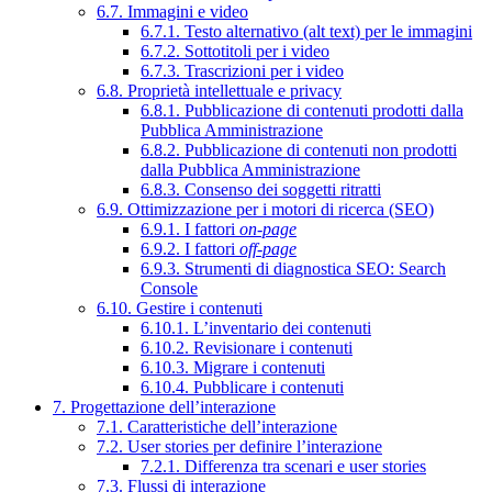
6.7. Immagini e video
6.7.1. Testo alternativo (alt text) per le immagini
6.7.2. Sottotitoli per i video
6.7.3. Trascrizioni per i video
6.8. Proprietà intellettuale e privacy
6.8.1. Pubblicazione di contenuti prodotti dalla
Pubblica Amministrazione
6.8.2. Pubblicazione di contenuti non prodotti
dalla Pubblica Amministrazione
6.8.3. Consenso dei soggetti ritratti
6.9. Ottimizzazione per i motori di ricerca (SEO)
6.9.1. I fattori
on-page
6.9.2. I fattori
off-page
6.9.3. Strumenti di diagnostica SEO: Search
Console
6.10. Gestire i contenuti
6.10.1. L’inventario dei contenuti
6.10.2. Revisionare i contenuti
6.10.3. Migrare i contenuti
6.10.4. Pubblicare i contenuti
7. Progettazione dell’interazione
7.1. Caratteristiche dell’interazione
7.2. User stories per definire l’interazione
7.2.1. Differenza tra scenari e user stories
7.3. Flussi di interazione