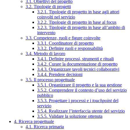
3.1. Obiettivi del progetto
3.2. Tipologie di progetti
3.2.1. Tipologie di progetto in base agli attori
coinvolti nel servizio
3.2.2. Tipologie di progetto in base al focus
3.2.3. Tipologie di progetto in base all’ambito di
intervento
3.3. Competenze, ruoli e figure coinvolte
3.3.1. Coordinatore di progetto
3.3.2. Definire ruoli e responsabilità
3.4. Metodo di lavoro
3.4.1. Definire processi, strumenti e rituali
3.4.2. Curare la documentazione di progetto
3.4.3. Organizzare tavoli tecnici collaborativi
3.4.4. Prendere decisioni
3.5. Il processo progettuale
3.5.1. Organizzare il progetto e la sua gestione
3.5.2. Comprendere il contesto d’uso del servizio
pubblico
3.5.3. Progettare i processi e i
touchpoint
del
servizio
3.5.4. Realizzare l’interfaccia utente del servizio
3.5.5. Validare la soluzione ottenuta
4. Ricerca progettuale
4.1. Ricerca primaria