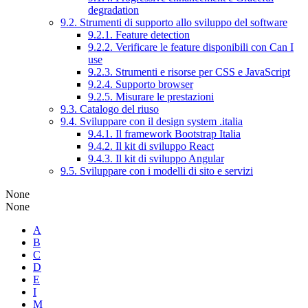
degradation
9.2. Strumenti di supporto allo sviluppo del software
9.2.1. Feature detection
9.2.2. Verificare le feature disponibili con Can I
use
9.2.3. Strumenti e risorse per CSS e JavaScript
9.2.4. Supporto browser
9.2.5. Misurare le prestazioni
9.3. Catalogo del riuso
9.4. Sviluppare con il design system .italia
9.4.1. Il framework Bootstrap Italia
9.4.2. Il kit di sviluppo React
9.4.3. Il kit di sviluppo Angular
9.5. Sviluppare con i modelli di sito e servizi
None
None
A
B
C
D
E
I
M