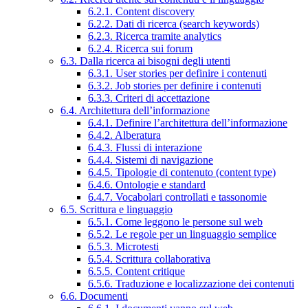
6.2.1. Content discovery
6.2.2. Dati di ricerca (search keywords)
6.2.3. Ricerca tramite analytics
6.2.4. Ricerca sui forum
6.3. Dalla ricerca ai bisogni degli utenti
6.3.1. User stories per definire i contenuti
6.3.2. Job stories per definire i contenuti
6.3.3. Criteri di accettazione
6.4. Architettura dell’informazione
6.4.1. Definire l’architettura dell’informazione
6.4.2. Alberatura
6.4.3. Flussi di interazione
6.4.4. Sistemi di navigazione
6.4.5. Tipologie di contenuto (content type)
6.4.6. Ontologie e standard
6.4.7. Vocabolari controllati e tassonomie
6.5. Scrittura e linguaggio
6.5.1. Come leggono le persone sul web
6.5.2. Le regole per un linguaggio semplice
6.5.3. Microtesti
6.5.4. Scrittura collaborativa
6.5.5. Content critique
6.5.6. Traduzione e localizzazione dei contenuti
6.6. Documenti