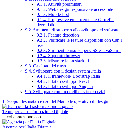
9.1.1. Attività preliminari
9.1.2. Web design responsivo e accessibile
9.1.3. Mobile first
9.1.4. Progressive enhancement e Graceful
degradation
9.2. Strumenti di supporto allo sviluppo del software
9.2.1. Feature detection
9.2.2. Verificare le feature disponibili con Can I
use
9.2.3. Strumenti e risorse per CSS e JavaScript
9.2.4. Supporto browser
9.2.5. Misurare le prestazioni
9.3. Catalogo del riuso
9.4. Sviluppare con il design system .italia
9.4.1. Il framework Bootstrap Italia
9.4.2. Il kit di sviluppo React
9.4.3. Il kit di sviluppo Angular
9.5. Sviluppare con i modelli di sito e servizi
1. Scopo, destinatari e uso del Manuale operativo di design
Team per la Trasformazione Digitale
in collaborazione con
Agenzia per l'Italia Digitale