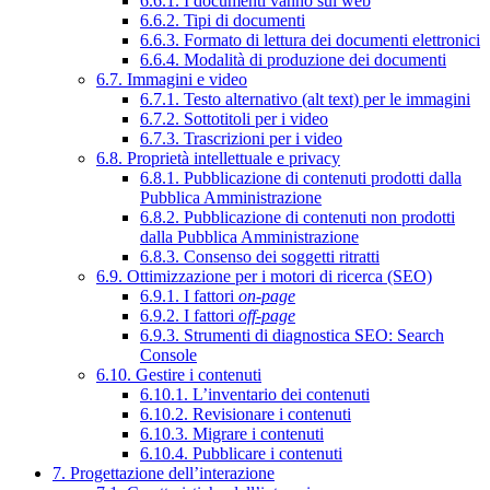
6.6.1. I documenti vanno sul web
6.6.2. Tipi di documenti
6.6.3. Formato di lettura dei documenti elettronici
6.6.4. Modalità di produzione dei documenti
6.7. Immagini e video
6.7.1. Testo alternativo (alt text) per le immagini
6.7.2. Sottotitoli per i video
6.7.3. Trascrizioni per i video
6.8. Proprietà intellettuale e privacy
6.8.1. Pubblicazione di contenuti prodotti dalla
Pubblica Amministrazione
6.8.2. Pubblicazione di contenuti non prodotti
dalla Pubblica Amministrazione
6.8.3. Consenso dei soggetti ritratti
6.9. Ottimizzazione per i motori di ricerca (SEO)
6.9.1. I fattori
on-page
6.9.2. I fattori
off-page
6.9.3. Strumenti di diagnostica SEO: Search
Console
6.10. Gestire i contenuti
6.10.1. L’inventario dei contenuti
6.10.2. Revisionare i contenuti
6.10.3. Migrare i contenuti
6.10.4. Pubblicare i contenuti
7. Progettazione dell’interazione