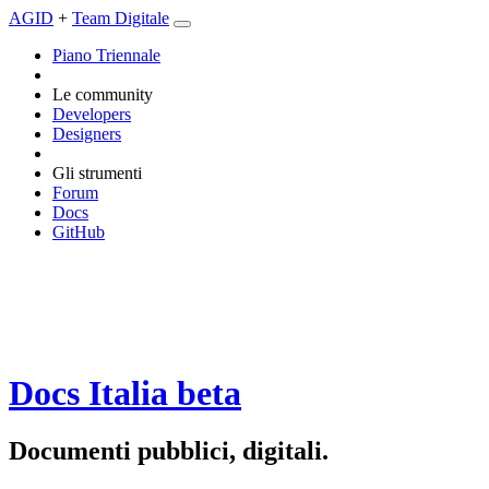
AGID
+
Team Digitale
Piano Triennale
Le community
Developers
Designers
Gli strumenti
Forum
Docs
GitHub
Docs Italia
beta
Documenti pubblici, digitali.