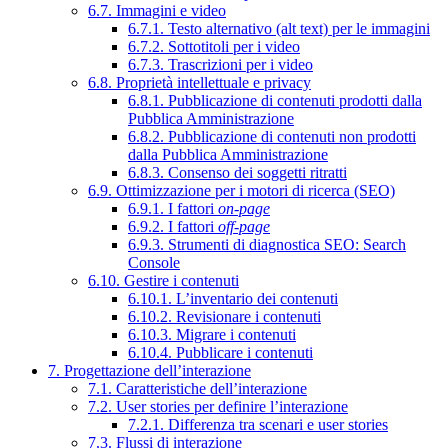
6.7. Immagini e video
6.7.1. Testo alternativo (alt text) per le immagini
6.7.2. Sottotitoli per i video
6.7.3. Trascrizioni per i video
6.8. Proprietà intellettuale e privacy
6.8.1. Pubblicazione di contenuti prodotti dalla
Pubblica Amministrazione
6.8.2. Pubblicazione di contenuti non prodotti
dalla Pubblica Amministrazione
6.8.3. Consenso dei soggetti ritratti
6.9. Ottimizzazione per i motori di ricerca (SEO)
6.9.1. I fattori
on-page
6.9.2. I fattori
off-page
6.9.3. Strumenti di diagnostica SEO: Search
Console
6.10. Gestire i contenuti
6.10.1. L’inventario dei contenuti
6.10.2. Revisionare i contenuti
6.10.3. Migrare i contenuti
6.10.4. Pubblicare i contenuti
7. Progettazione dell’interazione
7.1. Caratteristiche dell’interazione
7.2. User stories per definire l’interazione
7.2.1. Differenza tra scenari e user stories
7.3. Flussi di interazione