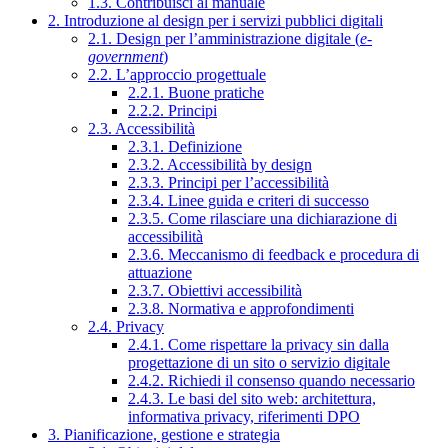
1.3. Contribuisci al manuale
2. Introduzione al design per i servizi pubblici digitali
2.1. Design per l’amministrazione digitale (
e-
government
)
2.2. L’approccio progettuale
2.2.1. Buone pratiche
2.2.2. Principi
2.3. Accessibilità
2.3.1. Definizione
2.3.2. Accessibilità by design
2.3.3. Principi per l’accessibilità
2.3.4. Linee guida e criteri di successo
2.3.5. Come rilasciare una dichiarazione di
accessibilità
2.3.6. Meccanismo di feedback e procedura di
attuazione
2.3.7. Obiettivi accessibilità
2.3.8. Normativa e approfondimenti
2.4. Privacy
2.4.1. Come rispettare la privacy sin dalla
progettazione di un sito o servizio digitale
2.4.2. Richiedi il consenso quando necessario
2.4.3. Le basi del sito web: architettura,
informativa privacy, riferimenti DPO
3. Pianificazione, gestione e strategia