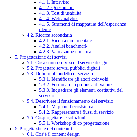
4.1.1. Interviste
4.1.2. Questionari
4.1.3. Test di usabilità
4.1.4. Web analytics
4.1.5. Strumenti di mappatura dell’esperienza
utente
4.2. Ricerca secondaria
4.2.1. Ricerca documentale
4.2.2. Analisi benchmark
4.2.3. Valutazione euristica
5. Progettazione dei servizi
5.1. Cosa sono i servizi e il service design
5.2. Progettare servizi pubblici digitali
5.3. Definire il modello di servizio
5.3.1. Identificare gli attori coinvolti
5.3.2. Formulare la proposta di valore
5.3.3. Inquadrare gli elementi costitutivi del
servizio
5.4. Descrivere il funzionamento del servizio
5.4.1. Mappare l’ecosistema
5.4.2. Rappresentare i flussi di servizio
5.5. Co-progettare le soluzioni
5.5.1. Workshop di co-progettazione
6. Progettazione dei contenuti
6.1. Cos’è il content design