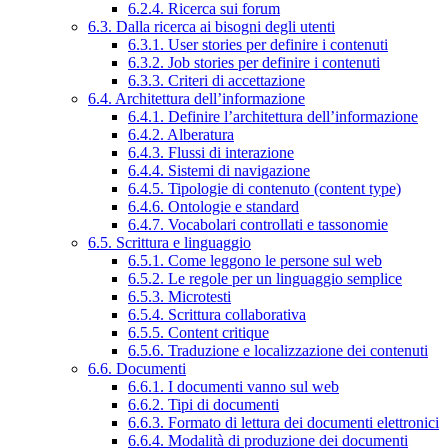
6.2.4. Ricerca sui forum
6.3. Dalla ricerca ai bisogni degli utenti
6.3.1. User stories per definire i contenuti
6.3.2. Job stories per definire i contenuti
6.3.3. Criteri di accettazione
6.4. Architettura dell’informazione
6.4.1. Definire l’architettura dell’informazione
6.4.2. Alberatura
6.4.3. Flussi di interazione
6.4.4. Sistemi di navigazione
6.4.5. Tipologie di contenuto (content type)
6.4.6. Ontologie e standard
6.4.7. Vocabolari controllati e tassonomie
6.5. Scrittura e linguaggio
6.5.1. Come leggono le persone sul web
6.5.2. Le regole per un linguaggio semplice
6.5.3. Microtesti
6.5.4. Scrittura collaborativa
6.5.5. Content critique
6.5.6. Traduzione e localizzazione dei contenuti
6.6. Documenti
6.6.1. I documenti vanno sul web
6.6.2. Tipi di documenti
6.6.3. Formato di lettura dei documenti elettronici
6.6.4. Modalità di produzione dei documenti