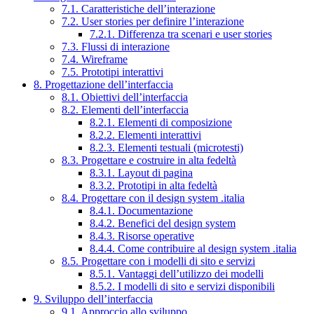
7.1. Caratteristiche dell’interazione
7.2. User stories per definire l’interazione
7.2.1. Differenza tra scenari e user stories
7.3. Flussi di interazione
7.4. Wireframe
7.5. Prototipi interattivi
8. Progettazione dell’interfaccia
8.1. Obiettivi dell’interfaccia
8.2. Elementi dell’interfaccia
8.2.1. Elementi di composizione
8.2.2. Elementi interattivi
8.2.3. Elementi testuali (microtesti)
8.3. Progettare e costruire in alta fedeltà
8.3.1. Layout di pagina
8.3.2. Prototipi in alta fedeltà
8.4. Progettare con il design system .italia
8.4.1. Documentazione
8.4.2. Benefici del design system
8.4.3. Risorse operative
8.4.4. Come contribuire al design system .italia
8.5. Progettare con i modelli di sito e servizi
8.5.1. Vantaggi dell’utilizzo dei modelli
8.5.2. I modelli di sito e servizi disponibili
9. Sviluppo dell’interfaccia
9.1. Approccio allo sviluppo