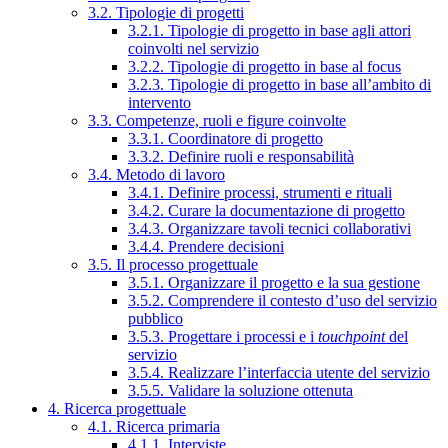
3.2. Tipologie di progetti
3.2.1. Tipologie di progetto in base agli attori
coinvolti nel servizio
3.2.2. Tipologie di progetto in base al focus
3.2.3. Tipologie di progetto in base all’ambito di
intervento
3.3. Competenze, ruoli e figure coinvolte
3.3.1. Coordinatore di progetto
3.3.2. Definire ruoli e responsabilità
3.4. Metodo di lavoro
3.4.1. Definire processi, strumenti e rituali
3.4.2. Curare la documentazione di progetto
3.4.3. Organizzare tavoli tecnici collaborativi
3.4.4. Prendere decisioni
3.5. Il processo progettuale
3.5.1. Organizzare il progetto e la sua gestione
3.5.2. Comprendere il contesto d’uso del servizio
pubblico
3.5.3. Progettare i processi e i
touchpoint
del
servizio
3.5.4. Realizzare l’interfaccia utente del servizio
3.5.5. Validare la soluzione ottenuta
4. Ricerca progettuale
4.1. Ricerca primaria
4.1.1. Interviste