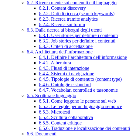
6.2. Ricerca utente sui contenuti e il linguaggio
6.2.1. Content discovery
6.2.2. Dati di ricerca (search keywords)
6.2.3. Ricerca tramite analytics
6.2.4. Ricerca sui forum
6.3. Dalla ricerca ai bisogni degli utenti
6.3.1. User stories per definire i contenuti
6.3.2. Job stories per definire i contenuti
6.3.3. Criteri di accettazione
6.4. Architettura dell’informazione
6.4.1. Definire l’architettura dell’informazione
6.4.2. Alberatura
6.4.3. Flussi di interazione
6.4.4. Sistemi di navigazione
6.4.5. Tipologie di contenuto (content type)
6.4.6. Ontologie e standard
6.4.7. Vocabolari controllati e tassonomie
6.5. Scrittura e linguaggio
6.5.1. Come leggono le persone sul web
6.5.2. Le regole per un linguaggio semplice
6.5.3. Microtesti
6.5.4. Scrittura collaborativa
6.5.5. Content critique
6.5.6. Traduzione e localizzazione dei contenuti
6.6. Documenti