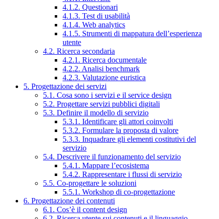
4.1.2. Questionari
4.1.3. Test di usabilità
4.1.4. Web analytics
4.1.5. Strumenti di mappatura dell’esperienza
utente
4.2. Ricerca secondaria
4.2.1. Ricerca documentale
4.2.2. Analisi benchmark
4.2.3. Valutazione euristica
5. Progettazione dei servizi
5.1. Cosa sono i servizi e il service design
5.2. Progettare servizi pubblici digitali
5.3. Definire il modello di servizio
5.3.1. Identificare gli attori coinvolti
5.3.2. Formulare la proposta di valore
5.3.3. Inquadrare gli elementi costitutivi del
servizio
5.4. Descrivere il funzionamento del servizio
5.4.1. Mappare l’ecosistema
5.4.2. Rappresentare i flussi di servizio
5.5. Co-progettare le soluzioni
5.5.1. Workshop di co-progettazione
6. Progettazione dei contenuti
6.1. Cos’è il content design
6.2. Ricerca utente sui contenuti e il linguaggio