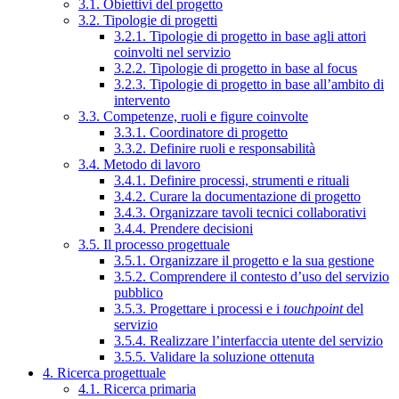
3.1. Obiettivi del progetto
3.2. Tipologie di progetti
3.2.1. Tipologie di progetto in base agli attori
coinvolti nel servizio
3.2.2. Tipologie di progetto in base al focus
3.2.3. Tipologie di progetto in base all’ambito di
intervento
3.3. Competenze, ruoli e figure coinvolte
3.3.1. Coordinatore di progetto
3.3.2. Definire ruoli e responsabilità
3.4. Metodo di lavoro
3.4.1. Definire processi, strumenti e rituali
3.4.2. Curare la documentazione di progetto
3.4.3. Organizzare tavoli tecnici collaborativi
3.4.4. Prendere decisioni
3.5. Il processo progettuale
3.5.1. Organizzare il progetto e la sua gestione
3.5.2. Comprendere il contesto d’uso del servizio
pubblico
3.5.3. Progettare i processi e i
touchpoint
del
servizio
3.5.4. Realizzare l’interfaccia utente del servizio
3.5.5. Validare la soluzione ottenuta
4. Ricerca progettuale
4.1. Ricerca primaria