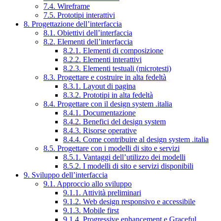
7.4. Wireframe
7.5. Prototipi interattivi
8. Progettazione dell’interfaccia
8.1. Obiettivi dell’interfaccia
8.2. Elementi dell’interfaccia
8.2.1. Elementi di composizione
8.2.2. Elementi interattivi
8.2.3. Elementi testuali (microtesti)
8.3. Progettare e costruire in alta fedeltà
8.3.1. Layout di pagina
8.3.2. Prototipi in alta fedeltà
8.4. Progettare con il design system .italia
8.4.1. Documentazione
8.4.2. Benefici del design system
8.4.3. Risorse operative
8.4.4. Come contribuire al design system .italia
8.5. Progettare con i modelli di sito e servizi
8.5.1. Vantaggi dell’utilizzo dei modelli
8.5.2. I modelli di sito e servizi disponibili
9. Sviluppo dell’interfaccia
9.1. Approccio allo sviluppo
9.1.1. Attività preliminari
9.1.2. Web design responsivo e accessibile
9.1.3. Mobile first
9.1.4. Progressive enhancement e Graceful