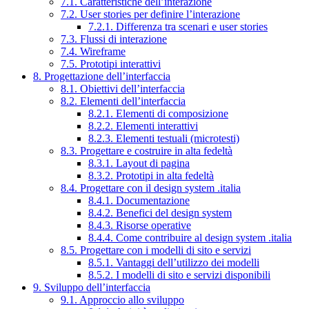
7.1. Caratteristiche dell’interazione
7.2. User stories per definire l’interazione
7.2.1. Differenza tra scenari e user stories
7.3. Flussi di interazione
7.4. Wireframe
7.5. Prototipi interattivi
8. Progettazione dell’interfaccia
8.1. Obiettivi dell’interfaccia
8.2. Elementi dell’interfaccia
8.2.1. Elementi di composizione
8.2.2. Elementi interattivi
8.2.3. Elementi testuali (microtesti)
8.3. Progettare e costruire in alta fedeltà
8.3.1. Layout di pagina
8.3.2. Prototipi in alta fedeltà
8.4. Progettare con il design system .italia
8.4.1. Documentazione
8.4.2. Benefici del design system
8.4.3. Risorse operative
8.4.4. Come contribuire al design system .italia
8.5. Progettare con i modelli di sito e servizi
8.5.1. Vantaggi dell’utilizzo dei modelli
8.5.2. I modelli di sito e servizi disponibili
9. Sviluppo dell’interfaccia
9.1. Approccio allo sviluppo