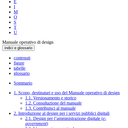
E
I
M
O
S
T
U
Manuale operativo di design
indici e glossario
contenuti
figure
tabelle
glossario
Sommario
1. Scopo, destinatari e uso del Manuale operativo di design
1.1. Versionamento e storico
1.2. Consultazione del manuale
1.3. Contribuisci al manuale
2. Introduzione al design per i servizi pubblici digitali
2.1. Design per l’amministrazione digitale (
e-
government
)