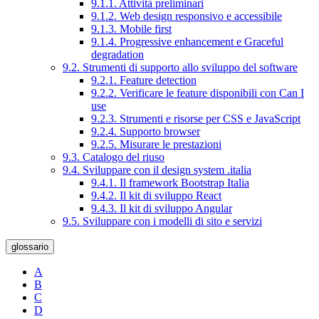
9.1.1. Attività preliminari
9.1.2. Web design responsivo e accessibile
9.1.3. Mobile first
9.1.4. Progressive enhancement e Graceful
degradation
9.2. Strumenti di supporto allo sviluppo del software
9.2.1. Feature detection
9.2.2. Verificare le feature disponibili con Can I
use
9.2.3. Strumenti e risorse per CSS e JavaScript
9.2.4. Supporto browser
9.2.5. Misurare le prestazioni
9.3. Catalogo del riuso
9.4. Sviluppare con il design system .italia
9.4.1. Il framework Bootstrap Italia
9.4.2. Il kit di sviluppo React
9.4.3. Il kit di sviluppo Angular
9.5. Sviluppare con i modelli di sito e servizi
glossario
A
B
C
D