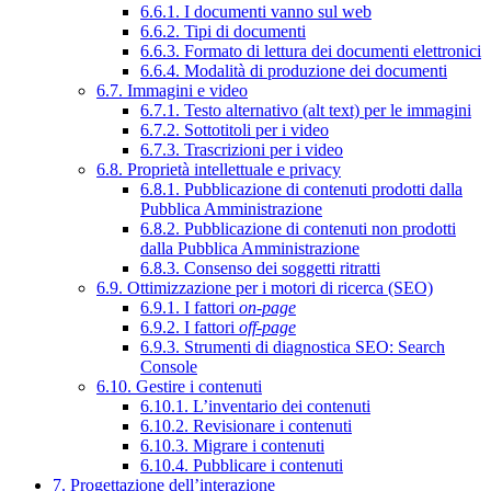
6.6.1. I documenti vanno sul web
6.6.2. Tipi di documenti
6.6.3. Formato di lettura dei documenti elettronici
6.6.4. Modalità di produzione dei documenti
6.7. Immagini e video
6.7.1. Testo alternativo (alt text) per le immagini
6.7.2. Sottotitoli per i video
6.7.3. Trascrizioni per i video
6.8. Proprietà intellettuale e privacy
6.8.1. Pubblicazione di contenuti prodotti dalla
Pubblica Amministrazione
6.8.2. Pubblicazione di contenuti non prodotti
dalla Pubblica Amministrazione
6.8.3. Consenso dei soggetti ritratti
6.9. Ottimizzazione per i motori di ricerca (SEO)
6.9.1. I fattori
on-page
6.9.2. I fattori
off-page
6.9.3. Strumenti di diagnostica SEO: Search
Console
6.10. Gestire i contenuti
6.10.1. L’inventario dei contenuti
6.10.2. Revisionare i contenuti
6.10.3. Migrare i contenuti
6.10.4. Pubblicare i contenuti
7. Progettazione dell’interazione