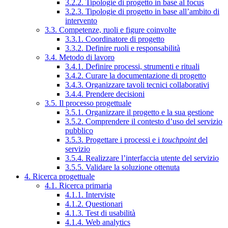
3.2.2. Tipologie di progetto in base al focus
3.2.3. Tipologie di progetto in base all’ambito di
intervento
3.3. Competenze, ruoli e figure coinvolte
3.3.1. Coordinatore di progetto
3.3.2. Definire ruoli e responsabilità
3.4. Metodo di lavoro
3.4.1. Definire processi, strumenti e rituali
3.4.2. Curare la documentazione di progetto
3.4.3. Organizzare tavoli tecnici collaborativi
3.4.4. Prendere decisioni
3.5. Il processo progettuale
3.5.1. Organizzare il progetto e la sua gestione
3.5.2. Comprendere il contesto d’uso del servizio
pubblico
3.5.3. Progettare i processi e i
touchpoint
del
servizio
3.5.4. Realizzare l’interfaccia utente del servizio
3.5.5. Validare la soluzione ottenuta
4. Ricerca progettuale
4.1. Ricerca primaria
4.1.1. Interviste
4.1.2. Questionari
4.1.3. Test di usabilità
4.1.4. Web analytics