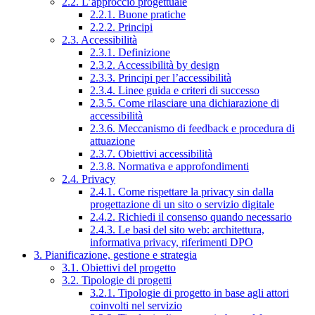
2.2. L’approccio progettuale
2.2.1. Buone pratiche
2.2.2. Principi
2.3. Accessibilità
2.3.1. Definizione
2.3.2. Accessibilità by design
2.3.3. Principi per l’accessibilità
2.3.4. Linee guida e criteri di successo
2.3.5. Come rilasciare una dichiarazione di
accessibilità
2.3.6. Meccanismo di feedback e procedura di
attuazione
2.3.7. Obiettivi accessibilità
2.3.8. Normativa e approfondimenti
2.4. Privacy
2.4.1. Come rispettare la privacy sin dalla
progettazione di un sito o servizio digitale
2.4.2. Richiedi il consenso quando necessario
2.4.3. Le basi del sito web: architettura,
informativa privacy, riferimenti DPO
3. Pianificazione, gestione e strategia
3.1. Obiettivi del progetto
3.2. Tipologie di progetti
3.2.1. Tipologie di progetto in base agli attori
coinvolti nel servizio