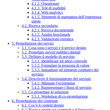
4.1.2. Questionari
4.1.3. Test di usabilità
4.1.4. Web analytics
4.1.5. Strumenti di mappatura dell’esperienza
utente
4.2. Ricerca secondaria
4.2.1. Ricerca documentale
4.2.2. Analisi benchmark
4.2.3. Valutazione euristica
5. Progettazione dei servizi
5.1. Cosa sono i servizi e il service design
5.2. Progettare servizi pubblici digitali
5.3. Definire il modello di servizio
5.3.1. Identificare gli attori coinvolti
5.3.2. Formulare la proposta di valore
5.3.3. Inquadrare gli elementi costitutivi del
servizio
5.4. Descrivere il funzionamento del servizio
5.4.1. Mappare l’ecosistema
5.4.2. Rappresentare i flussi di servizio
5.5. Co-progettare le soluzioni
5.5.1. Workshop di co-progettazione
6. Progettazione dei contenuti
6.1. Cos’è il content design
6.2. Ricerca utente sui contenuti e il linguaggio