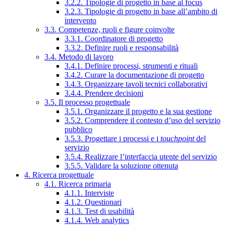
3.2.2. Tipologie di progetto in base al focus
3.2.3. Tipologie di progetto in base all’ambito di
intervento
3.3. Competenze, ruoli e figure coinvolte
3.3.1. Coordinatore di progetto
3.3.2. Definire ruoli e responsabilità
3.4. Metodo di lavoro
3.4.1. Definire processi, strumenti e rituali
3.4.2. Curare la documentazione di progetto
3.4.3. Organizzare tavoli tecnici collaborativi
3.4.4. Prendere decisioni
3.5. Il processo progettuale
3.5.1. Organizzare il progetto e la sua gestione
3.5.2. Comprendere il contesto d’uso del servizio
pubblico
3.5.3. Progettare i processi e i
touchpoint
del
servizio
3.5.4. Realizzare l’interfaccia utente del servizio
3.5.5. Validare la soluzione ottenuta
4. Ricerca progettuale
4.1. Ricerca primaria
4.1.1. Interviste
4.1.2. Questionari
4.1.3. Test di usabilità
4.1.4. Web analytics