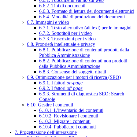
6.6.1. I documenti vanno sul web
6.6.2. Tipi di documenti
6.6.3. Formato di lettura dei documenti elettronici
6.6.4. Modalità di produzione dei documenti
6.7. Immagini e video
6.7.1. Testo alternativo (alt text) per le immagini
6.7.2. Sottotitoli per i video
6.7.3. Trascrizioni per i video
6.8. Proprietà intellettuale e privacy
6.8.1. Pubblicazione di contenuti prodotti dalla
Pubblica Amministrazione
6.8.2. Pubblicazione di contenuti non prodotti
dalla Pubblica Amministrazione
6.8.3. Consenso dei soggetti ritratti
6.9. Ottimizzazione per i motori di ricerca (SEO)
6.9.1. I fattori
on-page
6.9.2. I fattori
off-page
6.9.3. Strumenti di diagnostica SEO: Search
Console
6.10. Gestire i contenuti
6.10.1. L’inventario dei contenuti
6.10.2. Revisionare i contenuti
6.10.3. Migrare i contenuti
6.10.4. Pubblicare i contenuti
7. Progettazione dell’interazione