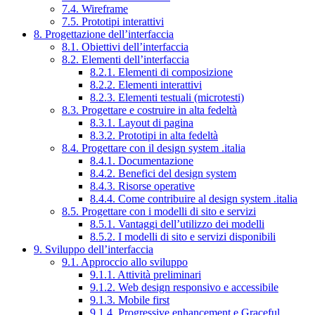
7.4. Wireframe
7.5. Prototipi interattivi
8. Progettazione dell’interfaccia
8.1. Obiettivi dell’interfaccia
8.2. Elementi dell’interfaccia
8.2.1. Elementi di composizione
8.2.2. Elementi interattivi
8.2.3. Elementi testuali (microtesti)
8.3. Progettare e costruire in alta fedeltà
8.3.1. Layout di pagina
8.3.2. Prototipi in alta fedeltà
8.4. Progettare con il design system .italia
8.4.1. Documentazione
8.4.2. Benefici del design system
8.4.3. Risorse operative
8.4.4. Come contribuire al design system .italia
8.5. Progettare con i modelli di sito e servizi
8.5.1. Vantaggi dell’utilizzo dei modelli
8.5.2. I modelli di sito e servizi disponibili
9. Sviluppo dell’interfaccia
9.1. Approccio allo sviluppo
9.1.1. Attività preliminari
9.1.2. Web design responsivo e accessibile
9.1.3. Mobile first
9.1.4. Progressive enhancement e Graceful