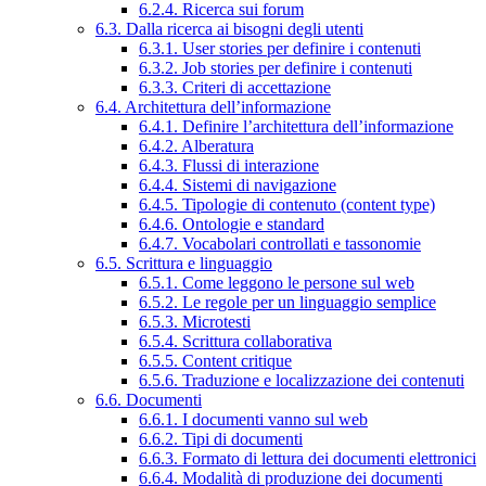
6.2.4. Ricerca sui forum
6.3. Dalla ricerca ai bisogni degli utenti
6.3.1. User stories per definire i contenuti
6.3.2. Job stories per definire i contenuti
6.3.3. Criteri di accettazione
6.4. Architettura dell’informazione
6.4.1. Definire l’architettura dell’informazione
6.4.2. Alberatura
6.4.3. Flussi di interazione
6.4.4. Sistemi di navigazione
6.4.5. Tipologie di contenuto (content type)
6.4.6. Ontologie e standard
6.4.7. Vocabolari controllati e tassonomie
6.5. Scrittura e linguaggio
6.5.1. Come leggono le persone sul web
6.5.2. Le regole per un linguaggio semplice
6.5.3. Microtesti
6.5.4. Scrittura collaborativa
6.5.5. Content critique
6.5.6. Traduzione e localizzazione dei contenuti
6.6. Documenti
6.6.1. I documenti vanno sul web
6.6.2. Tipi di documenti
6.6.3. Formato di lettura dei documenti elettronici
6.6.4. Modalità di produzione dei documenti