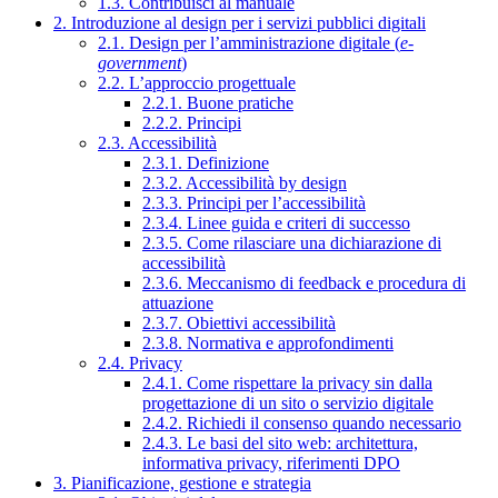
1.3. Contribuisci al manuale
2. Introduzione al design per i servizi pubblici digitali
2.1. Design per l’amministrazione digitale (
e-
government
)
2.2. L’approccio progettuale
2.2.1. Buone pratiche
2.2.2. Principi
2.3. Accessibilità
2.3.1. Definizione
2.3.2. Accessibilità by design
2.3.3. Principi per l’accessibilità
2.3.4. Linee guida e criteri di successo
2.3.5. Come rilasciare una dichiarazione di
accessibilità
2.3.6. Meccanismo di feedback e procedura di
attuazione
2.3.7. Obiettivi accessibilità
2.3.8. Normativa e approfondimenti
2.4. Privacy
2.4.1. Come rispettare la privacy sin dalla
progettazione di un sito o servizio digitale
2.4.2. Richiedi il consenso quando necessario
2.4.3. Le basi del sito web: architettura,
informativa privacy, riferimenti DPO
3. Pianificazione, gestione e strategia