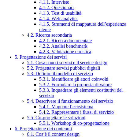
4.1.1. Interviste
4.1.2. Questionari
4.1.3. Test di usabilità
4.1.4. Web analytics
4.1.5. Strumenti di mappatura dell’esperienza
utente
4.2. Ricerca secondaria
4.2.1. Ricerca documentale
4.2.2. Analisi benchmark
4.2.3. Valutazione euristica
5. Progettazione dei servizi
5.1. Cosa sono i servizi e il service design
5.2. Progettare servizi pubblici digitali
5.3. Definire il modello di servizio
5.3.1. Identificare gli attori coinvolti
5.3.2. Formulare la proposta di valore
5.3.3. Inquadrare gli elementi costitutivi del
servizio
5.4. Descrivere il funzionamento del servizio
5.4.1. Mappare l’ecosistema
5.4.2. Rappresentare i flussi di servizio
5.5. Co-progettare le soluzioni
5.5.1. Workshop di co-progettazione
6. Progettazione dei contenuti
6.1. Cos’è il content design