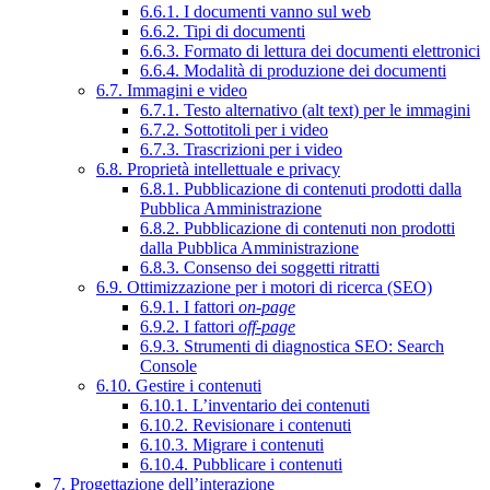
6.6.1. I documenti vanno sul web
6.6.2. Tipi di documenti
6.6.3. Formato di lettura dei documenti elettronici
6.6.4. Modalità di produzione dei documenti
6.7. Immagini e video
6.7.1. Testo alternativo (alt text) per le immagini
6.7.2. Sottotitoli per i video
6.7.3. Trascrizioni per i video
6.8. Proprietà intellettuale e privacy
6.8.1. Pubblicazione di contenuti prodotti dalla
Pubblica Amministrazione
6.8.2. Pubblicazione di contenuti non prodotti
dalla Pubblica Amministrazione
6.8.3. Consenso dei soggetti ritratti
6.9. Ottimizzazione per i motori di ricerca (SEO)
6.9.1. I fattori
on-page
6.9.2. I fattori
off-page
6.9.3. Strumenti di diagnostica SEO: Search
Console
6.10. Gestire i contenuti
6.10.1. L’inventario dei contenuti
6.10.2. Revisionare i contenuti
6.10.3. Migrare i contenuti
6.10.4. Pubblicare i contenuti
7. Progettazione dell’interazione