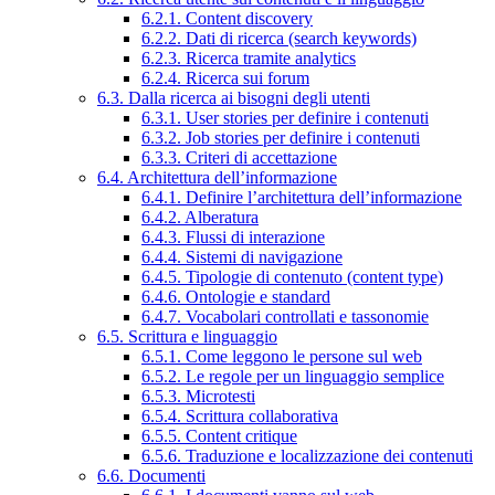
6.2.1. Content discovery
6.2.2. Dati di ricerca (search keywords)
6.2.3. Ricerca tramite analytics
6.2.4. Ricerca sui forum
6.3. Dalla ricerca ai bisogni degli utenti
6.3.1. User stories per definire i contenuti
6.3.2. Job stories per definire i contenuti
6.3.3. Criteri di accettazione
6.4. Architettura dell’informazione
6.4.1. Definire l’architettura dell’informazione
6.4.2. Alberatura
6.4.3. Flussi di interazione
6.4.4. Sistemi di navigazione
6.4.5. Tipologie di contenuto (content type)
6.4.6. Ontologie e standard
6.4.7. Vocabolari controllati e tassonomie
6.5. Scrittura e linguaggio
6.5.1. Come leggono le persone sul web
6.5.2. Le regole per un linguaggio semplice
6.5.3. Microtesti
6.5.4. Scrittura collaborativa
6.5.5. Content critique
6.5.6. Traduzione e localizzazione dei contenuti
6.6. Documenti