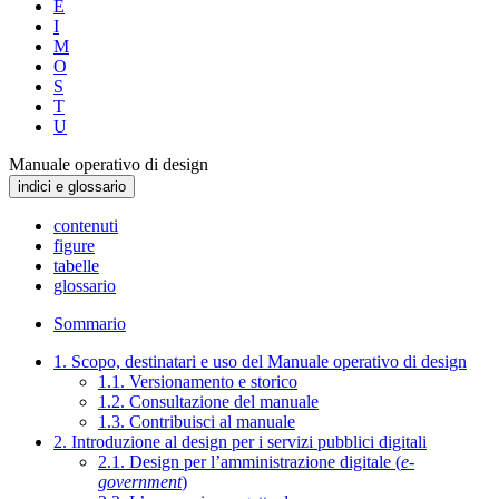
E
I
M
O
S
T
U
Manuale operativo di design
indici e glossario
contenuti
figure
tabelle
glossario
Sommario
1. Scopo, destinatari e uso del Manuale operativo di design
1.1. Versionamento e storico
1.2. Consultazione del manuale
1.3. Contribuisci al manuale
2. Introduzione al design per i servizi pubblici digitali
2.1. Design per l’amministrazione digitale (
e-
government
)