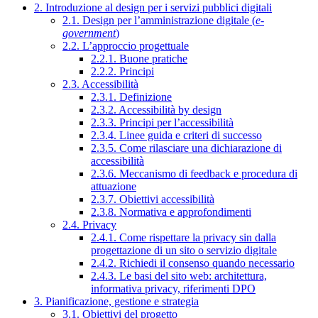
2. Introduzione al design per i servizi pubblici digitali
2.1. Design per l’amministrazione digitale (
e-
government
)
2.2. L’approccio progettuale
2.2.1. Buone pratiche
2.2.2. Principi
2.3. Accessibilità
2.3.1. Definizione
2.3.2. Accessibilità by design
2.3.3. Principi per l’accessibilità
2.3.4. Linee guida e criteri di successo
2.3.5. Come rilasciare una dichiarazione di
accessibilità
2.3.6. Meccanismo di feedback e procedura di
attuazione
2.3.7. Obiettivi accessibilità
2.3.8. Normativa e approfondimenti
2.4. Privacy
2.4.1. Come rispettare la privacy sin dalla
progettazione di un sito o servizio digitale
2.4.2. Richiedi il consenso quando necessario
2.4.3. Le basi del sito web: architettura,
informativa privacy, riferimenti DPO
3. Pianificazione, gestione e strategia
3.1. Obiettivi del progetto