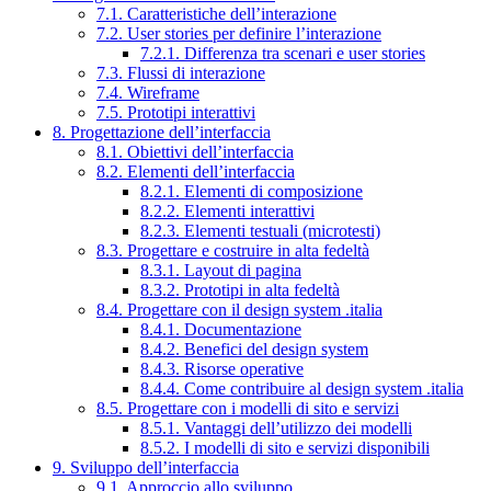
7.1. Caratteristiche dell’interazione
7.2. User stories per definire l’interazione
7.2.1. Differenza tra scenari e user stories
7.3. Flussi di interazione
7.4. Wireframe
7.5. Prototipi interattivi
8. Progettazione dell’interfaccia
8.1. Obiettivi dell’interfaccia
8.2. Elementi dell’interfaccia
8.2.1. Elementi di composizione
8.2.2. Elementi interattivi
8.2.3. Elementi testuali (microtesti)
8.3. Progettare e costruire in alta fedeltà
8.3.1. Layout di pagina
8.3.2. Prototipi in alta fedeltà
8.4. Progettare con il design system .italia
8.4.1. Documentazione
8.4.2. Benefici del design system
8.4.3. Risorse operative
8.4.4. Come contribuire al design system .italia
8.5. Progettare con i modelli di sito e servizi
8.5.1. Vantaggi dell’utilizzo dei modelli
8.5.2. I modelli di sito e servizi disponibili
9. Sviluppo dell’interfaccia
9.1. Approccio allo sviluppo