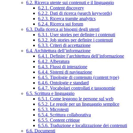
6.2. Ricerca utente sui contenuti e il linguaggio
6.2.1. Content discovery
6.2.2. Dati di ricerca (search keywords)
6.2.3. Ricerca tramite analytics
6.2.4. Ricerca sui forum
6.3. Dalla ricerca ai bisogni degli utenti
6.3.1. User stories per definire i contenuti
6.3.2. Job stories per definire i contenuti
6.3.3. Criteri di accettazione
6.4. Architettura dell’informazione
6.4.1. Definire l’architettura dell’informazione
6.4.2. Alberatura
6.4.3. Flussi di interazione
6.4.4. Sistemi di navigazione
6.4.5. Tipologie di contenuto (content type)
6.4.6. Ontologie e standard
6.4.7. Vocabolari controllati e tassonomie
6.5. Scrittura e linguaggio
6.5.1. Come leggono le persone sul web
6.5.2. Le regole per un linguaggio semplice
6.5.3. Microtesti
6.5.4. Scrittura collaborativa
6.5.5. Content critique
6.5.6. Traduzione e localizzazione dei contenuti
6.6. Documenti