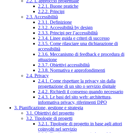
2.2. L’approccio progettuale
2.2.1. Buone pratiche
2.2.2. Principi
2.3. Accessibilità
2.3.1. Definizione
2.3.2. Accessibilità by design
2.3.3. Principi per l’accessibilità
2.3.4. Linee guida e criteri di successo
2.3.5. Come rilasciare una dichiarazione di
accessibilità
2.3.6. Meccanismo di feedback e procedura di
attuazione
2.3.7. Obiettivi accessibilità
2.3.8. Normativa e approfondimenti
2.4. Privacy
2.4.1. Come rispettare la privacy sin dalla
progettazione di un sito o servizio digitale
2.4.2. Richiedi il consenso quando necessario
2.4.3. Le basi del sito web: architettura,
informativa privacy, riferimenti DPO
3. Pianificazione, gestione e strategia
3.1. Obiettivi del progetto
3.2. Tipologie di progetti
3.2.1. Tipologie di progetto in base agli attori
coinvolti nel servizio