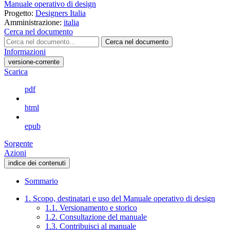
Manuale operativo di design
Progetto:
Designers Italia
Amministrazione:
italia
Cerca nel documento
Cerca nel documento
Informazioni
versione-corrente
Scarica
pdf
html
epub
Sorgente
Azioni
indice dei contenuti
Sommario
1. Scopo, destinatari e uso del Manuale operativo di design
1.1. Versionamento e storico
1.2. Consultazione del manuale
1.3. Contribuisci al manuale