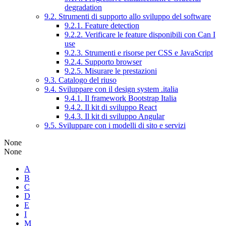
degradation
9.2. Strumenti di supporto allo sviluppo del software
9.2.1. Feature detection
9.2.2. Verificare le feature disponibili con Can I
use
9.2.3. Strumenti e risorse per CSS e JavaScript
9.2.4. Supporto browser
9.2.5. Misurare le prestazioni
9.3. Catalogo del riuso
9.4. Sviluppare con il design system .italia
9.4.1. Il framework Bootstrap Italia
9.4.2. Il kit di sviluppo React
9.4.3. Il kit di sviluppo Angular
9.5. Sviluppare con i modelli di sito e servizi
None
None
A
B
C
D
E
I
M