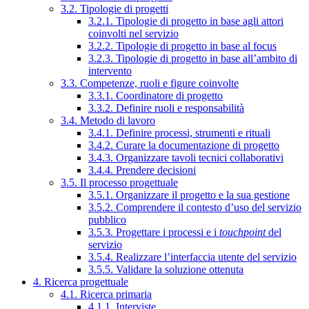
3.2. Tipologie di progetti
3.2.1. Tipologie di progetto in base agli attori
coinvolti nel servizio
3.2.2. Tipologie di progetto in base al focus
3.2.3. Tipologie di progetto in base all’ambito di
intervento
3.3. Competenze, ruoli e figure coinvolte
3.3.1. Coordinatore di progetto
3.3.2. Definire ruoli e responsabilità
3.4. Metodo di lavoro
3.4.1. Definire processi, strumenti e rituali
3.4.2. Curare la documentazione di progetto
3.4.3. Organizzare tavoli tecnici collaborativi
3.4.4. Prendere decisioni
3.5. Il processo progettuale
3.5.1. Organizzare il progetto e la sua gestione
3.5.2. Comprendere il contesto d’uso del servizio
pubblico
3.5.3. Progettare i processi e i
touchpoint
del
servizio
3.5.4. Realizzare l’interfaccia utente del servizio
3.5.5. Validare la soluzione ottenuta
4. Ricerca progettuale
4.1. Ricerca primaria
4.1.1. Interviste