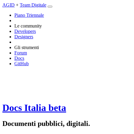
AGID
+
Team Digitale
Piano Triennale
Le community
Developers
Designers
Gli strumenti
Forum
Docs
GitHub
Docs Italia
beta
Documenti pubblici, digitali.