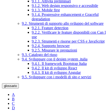
9.1.1. Attività preliminari
9.1.2. Web design responsivo e accessibile
9.1.3. Mobile first
9.1.4. Progressive enhancement e Graceful
degradation
9.2. Strumenti di supporto allo sviluppo del software
9.2.1. Feature detection
9.2.2. Verificare le feature disponibili con Can I
use
9.2.3. Strumenti e risorse per CSS e JavaScript
9.2.4. Supporto browser
9.2.5. Misurare le prestazioni
9.3. Catalogo del riuso
9.4. Sviluppare con il design system .italia
9.4.1. Il framework Bootstrap Italia
9.4.2. Il kit di sviluppo React
9.4.3. Il kit di sviluppo Angular
9.5. Sviluppare con i modelli di sito e servizi
glossario
A
B
C
D