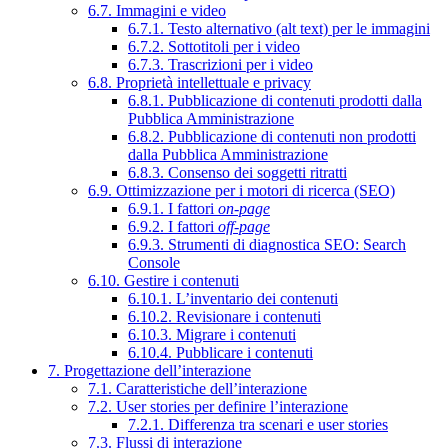
6.7. Immagini e video
6.7.1. Testo alternativo (alt text) per le immagini
6.7.2. Sottotitoli per i video
6.7.3. Trascrizioni per i video
6.8. Proprietà intellettuale e privacy
6.8.1. Pubblicazione di contenuti prodotti dalla
Pubblica Amministrazione
6.8.2. Pubblicazione di contenuti non prodotti
dalla Pubblica Amministrazione
6.8.3. Consenso dei soggetti ritratti
6.9. Ottimizzazione per i motori di ricerca (SEO)
6.9.1. I fattori
on-page
6.9.2. I fattori
off-page
6.9.3. Strumenti di diagnostica SEO: Search
Console
6.10. Gestire i contenuti
6.10.1. L’inventario dei contenuti
6.10.2. Revisionare i contenuti
6.10.3. Migrare i contenuti
6.10.4. Pubblicare i contenuti
7. Progettazione dell’interazione
7.1. Caratteristiche dell’interazione
7.2. User stories per definire l’interazione
7.2.1. Differenza tra scenari e user stories
7.3. Flussi di interazione