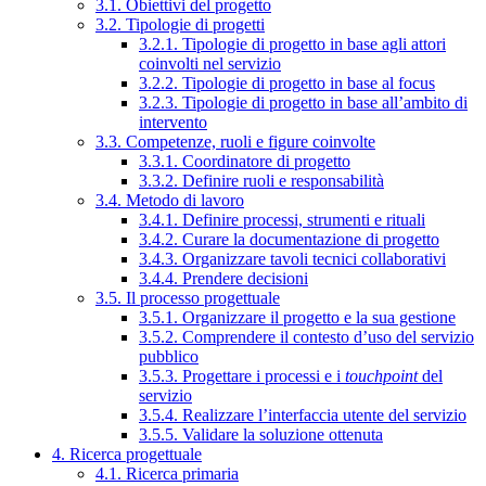
3.1. Obiettivi del progetto
3.2. Tipologie di progetti
3.2.1. Tipologie di progetto in base agli attori
coinvolti nel servizio
3.2.2. Tipologie di progetto in base al focus
3.2.3. Tipologie di progetto in base all’ambito di
intervento
3.3. Competenze, ruoli e figure coinvolte
3.3.1. Coordinatore di progetto
3.3.2. Definire ruoli e responsabilità
3.4. Metodo di lavoro
3.4.1. Definire processi, strumenti e rituali
3.4.2. Curare la documentazione di progetto
3.4.3. Organizzare tavoli tecnici collaborativi
3.4.4. Prendere decisioni
3.5. Il processo progettuale
3.5.1. Organizzare il progetto e la sua gestione
3.5.2. Comprendere il contesto d’uso del servizio
pubblico
3.5.3. Progettare i processi e i
touchpoint
del
servizio
3.5.4. Realizzare l’interfaccia utente del servizio
3.5.5. Validare la soluzione ottenuta
4. Ricerca progettuale
4.1. Ricerca primaria