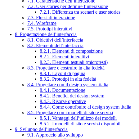
7.1. Caratteristiche dell’interazione
7.2. User stories per definire l’interazione
7.2.1. Differenza tra scenari e user stories
7.3. Flussi di interazione
7.4. Wireframe
7.5. Prototipi interattivi
8. Progettazione dell’interfaccia
8.1. Obiettivi dell’interfaccia
8.2. Elementi dell’interfaccia
8.2.1. Elementi di composizione
8.2.2. Elementi interattivi
8.2.3. Elementi testuali (microtesti)
8.3. Progettare e costruire in alta fedeltà
8.3.1. Layout di pagina
8.3.2. Prototipi in alta fedeltà
8.4. Progettare con il design system .italia
8.4.1. Documentazione
8.4.2. Benefici del design system
8.4.3. Risorse operative
8.4.4. Come contribuire al design system .italia
8.5. Progettare con i modelli di sito e servizi
8.5.1. Vantaggi dell’utilizzo dei modelli
8.5.2. I modelli di sito e servizi disponibili
9. Sviluppo dell’interfaccia
9.1. Approccio allo sviluppo