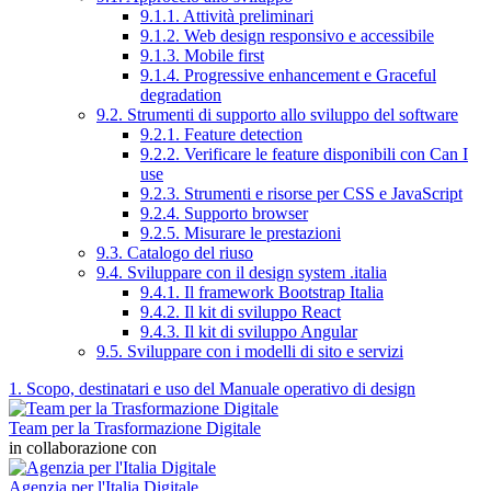
9.1.1. Attività preliminari
9.1.2. Web design responsivo e accessibile
9.1.3. Mobile first
9.1.4. Progressive enhancement e Graceful
degradation
9.2. Strumenti di supporto allo sviluppo del software
9.2.1. Feature detection
9.2.2. Verificare le feature disponibili con Can I
use
9.2.3. Strumenti e risorse per CSS e JavaScript
9.2.4. Supporto browser
9.2.5. Misurare le prestazioni
9.3. Catalogo del riuso
9.4. Sviluppare con il design system .italia
9.4.1. Il framework Bootstrap Italia
9.4.2. Il kit di sviluppo React
9.4.3. Il kit di sviluppo Angular
9.5. Sviluppare con i modelli di sito e servizi
1. Scopo, destinatari e uso del Manuale operativo di design
Team per la Trasformazione Digitale
in collaborazione con
Agenzia per l'Italia Digitale