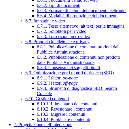
6.6.1. I documenti vanno sul web
6.6.2. Tipi di documenti
6.6.3. Formato di lettura dei documenti elettronici
6.6.4. Modalità di produzione dei documenti
6.7. Immagini e video
6.7.1. Testo alternativo (alt text) per le immagini
6.7.2. Sottotitoli per i video
6.7.3. Trascrizioni per i video
6.8. Proprietà intellettuale e privacy
6.8.1. Pubblicazione di contenuti prodotti dalla
Pubblica Amministrazione
6.8.2. Pubblicazione di contenuti non prodotti
dalla Pubblica Amministrazione
6.8.3. Consenso dei soggetti ritratti
6.9. Ottimizzazione per i motori di ricerca (SEO)
6.9.1. I fattori
on-page
6.9.2. I fattori
off-page
6.9.3. Strumenti di diagnostica SEO: Search
Console
6.10. Gestire i contenuti
6.10.1. L’inventario dei contenuti
6.10.2. Revisionare i contenuti
6.10.3. Migrare i contenuti
6.10.4. Pubblicare i contenuti
7. Progettazione dell’interazione