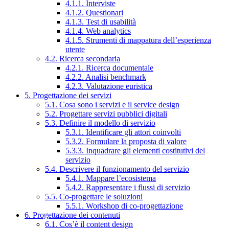
4.1.1. Interviste
4.1.2. Questionari
4.1.3. Test di usabilità
4.1.4. Web analytics
4.1.5. Strumenti di mappatura dell’esperienza
utente
4.2. Ricerca secondaria
4.2.1. Ricerca documentale
4.2.2. Analisi benchmark
4.2.3. Valutazione euristica
5. Progettazione dei servizi
5.1. Cosa sono i servizi e il service design
5.2. Progettare servizi pubblici digitali
5.3. Definire il modello di servizio
5.3.1. Identificare gli attori coinvolti
5.3.2. Formulare la proposta di valore
5.3.3. Inquadrare gli elementi costitutivi del
servizio
5.4. Descrivere il funzionamento del servizio
5.4.1. Mappare l’ecosistema
5.4.2. Rappresentare i flussi di servizio
5.5. Co-progettare le soluzioni
5.5.1. Workshop di co-progettazione
6. Progettazione dei contenuti
6.1. Cos’è il content design