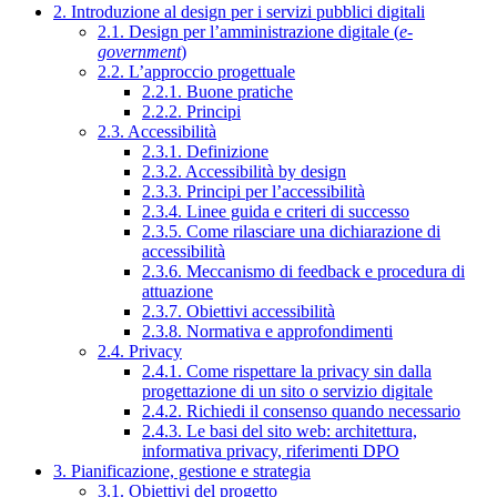
2. Introduzione al design per i servizi pubblici digitali
2.1. Design per l’amministrazione digitale (
e-
government
)
2.2. L’approccio progettuale
2.2.1. Buone pratiche
2.2.2. Principi
2.3. Accessibilità
2.3.1. Definizione
2.3.2. Accessibilità by design
2.3.3. Principi per l’accessibilità
2.3.4. Linee guida e criteri di successo
2.3.5. Come rilasciare una dichiarazione di
accessibilità
2.3.6. Meccanismo di feedback e procedura di
attuazione
2.3.7. Obiettivi accessibilità
2.3.8. Normativa e approfondimenti
2.4. Privacy
2.4.1. Come rispettare la privacy sin dalla
progettazione di un sito o servizio digitale
2.4.2. Richiedi il consenso quando necessario
2.4.3. Le basi del sito web: architettura,
informativa privacy, riferimenti DPO
3. Pianificazione, gestione e strategia
3.1. Obiettivi del progetto