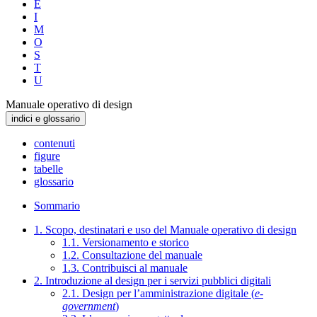
E
I
M
O
S
T
U
Manuale operativo di design
indici e glossario
contenuti
figure
tabelle
glossario
Sommario
1. Scopo, destinatari e uso del Manuale operativo di design
1.1. Versionamento e storico
1.2. Consultazione del manuale
1.3. Contribuisci al manuale
2. Introduzione al design per i servizi pubblici digitali
2.1. Design per l’amministrazione digitale (
e-
government
)