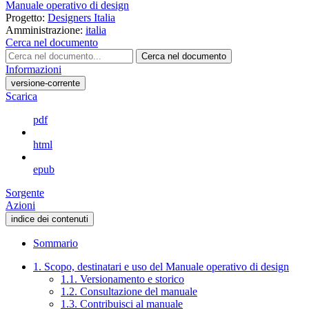
Manuale operativo di design
Progetto:
Designers Italia
Amministrazione:
italia
Cerca nel documento
Cerca nel documento
Informazioni
versione-corrente
Scarica
pdf
html
epub
Sorgente
Azioni
indice dei contenuti
Sommario
1. Scopo, destinatari e uso del Manuale operativo di design
1.1. Versionamento e storico
1.2. Consultazione del manuale
1.3. Contribuisci al manuale