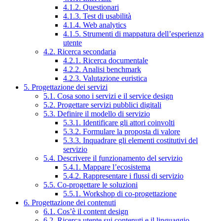
4.1.2. Questionari
4.1.3. Test di usabilità
4.1.4. Web analytics
4.1.5. Strumenti di mappatura dell’esperienza
utente
4.2. Ricerca secondaria
4.2.1. Ricerca documentale
4.2.2. Analisi benchmark
4.2.3. Valutazione euristica
5. Progettazione dei servizi
5.1. Cosa sono i servizi e il service design
5.2. Progettare servizi pubblici digitali
5.3. Definire il modello di servizio
5.3.1. Identificare gli attori coinvolti
5.3.2. Formulare la proposta di valore
5.3.3. Inquadrare gli elementi costitutivi del
servizio
5.4. Descrivere il funzionamento del servizio
5.4.1. Mappare l’ecosistema
5.4.2. Rappresentare i flussi di servizio
5.5. Co-progettare le soluzioni
5.5.1. Workshop di co-progettazione
6. Progettazione dei contenuti
6.1. Cos’è il content design
6.2. Ricerca utente sui contenuti e il linguaggio