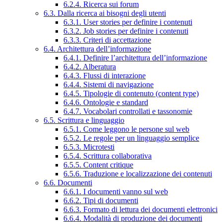
6.2.4. Ricerca sui forum
6.3. Dalla ricerca ai bisogni degli utenti
6.3.1. User stories per definire i contenuti
6.3.2. Job stories per definire i contenuti
6.3.3. Criteri di accettazione
6.4. Architettura dell’informazione
6.4.1. Definire l’architettura dell’informazione
6.4.2. Alberatura
6.4.3. Flussi di interazione
6.4.4. Sistemi di navigazione
6.4.5. Tipologie di contenuto (content type)
6.4.6. Ontologie e standard
6.4.7. Vocabolari controllati e tassonomie
6.5. Scrittura e linguaggio
6.5.1. Come leggono le persone sul web
6.5.2. Le regole per un linguaggio semplice
6.5.3. Microtesti
6.5.4. Scrittura collaborativa
6.5.5. Content critique
6.5.6. Traduzione e localizzazione dei contenuti
6.6. Documenti
6.6.1. I documenti vanno sul web
6.6.2. Tipi di documenti
6.6.3. Formato di lettura dei documenti elettronici
6.6.4. Modalità di produzione dei documenti