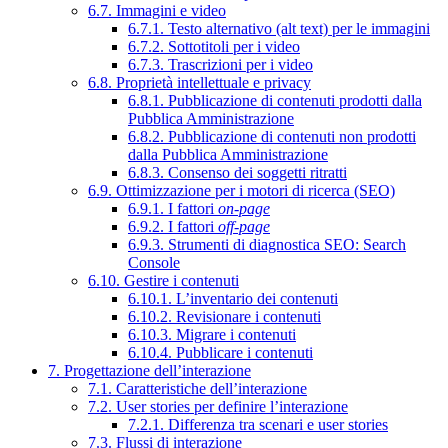
6.7. Immagini e video
6.7.1. Testo alternativo (alt text) per le immagini
6.7.2. Sottotitoli per i video
6.7.3. Trascrizioni per i video
6.8. Proprietà intellettuale e privacy
6.8.1. Pubblicazione di contenuti prodotti dalla
Pubblica Amministrazione
6.8.2. Pubblicazione di contenuti non prodotti
dalla Pubblica Amministrazione
6.8.3. Consenso dei soggetti ritratti
6.9. Ottimizzazione per i motori di ricerca (SEO)
6.9.1. I fattori
on-page
6.9.2. I fattori
off-page
6.9.3. Strumenti di diagnostica SEO: Search
Console
6.10. Gestire i contenuti
6.10.1. L’inventario dei contenuti
6.10.2. Revisionare i contenuti
6.10.3. Migrare i contenuti
6.10.4. Pubblicare i contenuti
7. Progettazione dell’interazione
7.1. Caratteristiche dell’interazione
7.2. User stories per definire l’interazione
7.2.1. Differenza tra scenari e user stories
7.3. Flussi di interazione