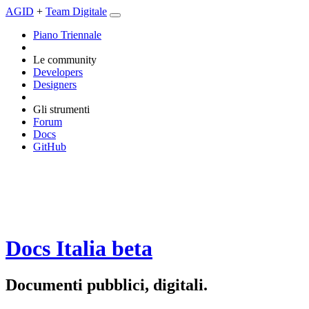
AGID
+
Team Digitale
Piano Triennale
Le community
Developers
Designers
Gli strumenti
Forum
Docs
GitHub
Docs Italia
beta
Documenti pubblici, digitali.