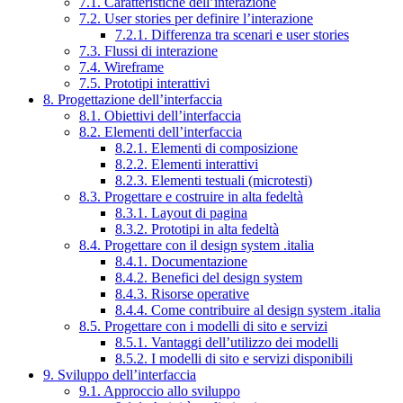
7.1. Caratteristiche dell’interazione
7.2. User stories per definire l’interazione
7.2.1. Differenza tra scenari e user stories
7.3. Flussi di interazione
7.4. Wireframe
7.5. Prototipi interattivi
8. Progettazione dell’interfaccia
8.1. Obiettivi dell’interfaccia
8.2. Elementi dell’interfaccia
8.2.1. Elementi di composizione
8.2.2. Elementi interattivi
8.2.3. Elementi testuali (microtesti)
8.3. Progettare e costruire in alta fedeltà
8.3.1. Layout di pagina
8.3.2. Prototipi in alta fedeltà
8.4. Progettare con il design system .italia
8.4.1. Documentazione
8.4.2. Benefici del design system
8.4.3. Risorse operative
8.4.4. Come contribuire al design system .italia
8.5. Progettare con i modelli di sito e servizi
8.5.1. Vantaggi dell’utilizzo dei modelli
8.5.2. I modelli di sito e servizi disponibili
9. Sviluppo dell’interfaccia
9.1. Approccio allo sviluppo