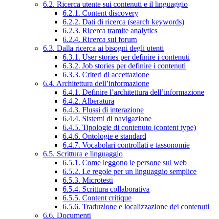
6.2. Ricerca utente sui contenuti e il linguaggio
6.2.1. Content discovery
6.2.2. Dati di ricerca (search keywords)
6.2.3. Ricerca tramite analytics
6.2.4. Ricerca sui forum
6.3. Dalla ricerca ai bisogni degli utenti
6.3.1. User stories per definire i contenuti
6.3.2. Job stories per definire i contenuti
6.3.3. Criteri di accettazione
6.4. Architettura dell’informazione
6.4.1. Definire l’architettura dell’informazione
6.4.2. Alberatura
6.4.3. Flussi di interazione
6.4.4. Sistemi di navigazione
6.4.5. Tipologie di contenuto (content type)
6.4.6. Ontologie e standard
6.4.7. Vocabolari controllati e tassonomie
6.5. Scrittura e linguaggio
6.5.1. Come leggono le persone sul web
6.5.2. Le regole per un linguaggio semplice
6.5.3. Microtesti
6.5.4. Scrittura collaborativa
6.5.5. Content critique
6.5.6. Traduzione e localizzazione dei contenuti
6.6. Documenti