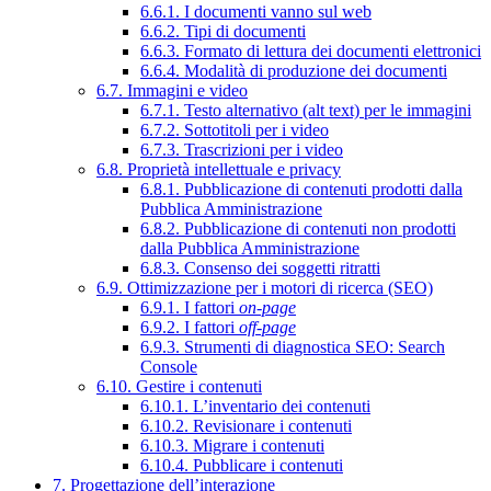
6.6.1. I documenti vanno sul web
6.6.2. Tipi di documenti
6.6.3. Formato di lettura dei documenti elettronici
6.6.4. Modalità di produzione dei documenti
6.7. Immagini e video
6.7.1. Testo alternativo (alt text) per le immagini
6.7.2. Sottotitoli per i video
6.7.3. Trascrizioni per i video
6.8. Proprietà intellettuale e privacy
6.8.1. Pubblicazione di contenuti prodotti dalla
Pubblica Amministrazione
6.8.2. Pubblicazione di contenuti non prodotti
dalla Pubblica Amministrazione
6.8.3. Consenso dei soggetti ritratti
6.9. Ottimizzazione per i motori di ricerca (SEO)
6.9.1. I fattori
on-page
6.9.2. I fattori
off-page
6.9.3. Strumenti di diagnostica SEO: Search
Console
6.10. Gestire i contenuti
6.10.1. L’inventario dei contenuti
6.10.2. Revisionare i contenuti
6.10.3. Migrare i contenuti
6.10.4. Pubblicare i contenuti
7. Progettazione dell’interazione