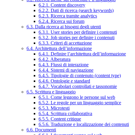
6.2.1. Content discovery
6.2.2. Dati di ricerca (search keywords)
6.2.3. Ricerca tramite analytics
6.2.4. Ricerca sui forum
6.3. Dalla ricerca ai bisogni degli utenti
6.3.1. User stories per definire i contenuti
6.3.2. Job stories per definire i contenuti
6.3.3. Criteri di accettazione
6.4. Architettura dell’informazione
6.4.1. Definire l’architettura dell’informazione
6.4.2. Alberatura
6.4.3. Flussi di interazione
6.4.4. Sistemi di navigazione
6.4.5. Tipologie di contenuto (content type)
6.4.6. Ontologie e standard
6.4.7. Vocabolari controllati e tassonomie
6.5. Scrittura e linguaggio
6.5.1. Come leggono le persone sul web
6.5.2. Le regole per un linguaggio semplice
6.5.3. Microtesti
6.5.4. Scrittura collaborativa
6.5.5. Content critique
6.5.6. Traduzione e localizzazione dei contenuti
6.6. Documenti