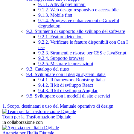
9.1.1. Attività preliminari
9.1.2. Web design responsivo e accessibile
9.1.3. Mobile first
9.1.4. Progressive enhancement e Graceful
degradation
9.2. Strumenti di supporto allo sviluppo del software
9.2.1. Feature detection
9.2.2. Verificare le feature disponibili con Can I
use
9.2.3. Strumenti e risorse per CSS e JavaScript
9.2.4. Supporto browser
9.2.5. Misurare le prestazioni
9.3. Catalogo del riuso
9.4. Sviluppare con il design system .italia
9.4.1. Il framework Bootstrap Italia
9.4.2. Il kit di sviluppo React
9.4.3. Il kit di sviluppo Angular
9.5. Sviluppare con i modelli di sito e servizi
1. Scopo, destinatari e uso del Manuale operativo di design
Team per la Trasformazione Digitale
in collaborazione con
Agenzia per l'Italia Digitale