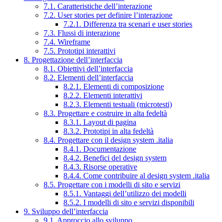
7.1. Caratteristiche dell’interazione
7.2. User stories per definire l’interazione
7.2.1. Differenza tra scenari e user stories
7.3. Flussi di interazione
7.4. Wireframe
7.5. Prototipi interattivi
8. Progettazione dell’interfaccia
8.1. Obiettivi dell’interfaccia
8.2. Elementi dell’interfaccia
8.2.1. Elementi di composizione
8.2.2. Elementi interattivi
8.2.3. Elementi testuali (microtesti)
8.3. Progettare e costruire in alta fedeltà
8.3.1. Layout di pagina
8.3.2. Prototipi in alta fedeltà
8.4. Progettare con il design system .italia
8.4.1. Documentazione
8.4.2. Benefici del design system
8.4.3. Risorse operative
8.4.4. Come contribuire al design system .italia
8.5. Progettare con i modelli di sito e servizi
8.5.1. Vantaggi dell’utilizzo dei modelli
8.5.2. I modelli di sito e servizi disponibili
9. Sviluppo dell’interfaccia
9.1. Approccio allo sviluppo