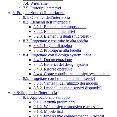
7.4. Wireframe
7.5. Prototipi interattivi
8. Progettazione dell’interfaccia
8.1. Obiettivi dell’interfaccia
8.2. Elementi dell’interfaccia
8.2.1. Elementi di composizione
8.2.2. Elementi interattivi
8.2.3. Elementi testuali (microtesti)
8.3. Progettare e costruire in alta fedeltà
8.3.1. Layout di pagina
8.3.2. Prototipi in alta fedeltà
8.4. Progettare con il design system .italia
8.4.1. Documentazione
8.4.2. Benefici del design system
8.4.3. Risorse operative
8.4.4. Come contribuire al design system .italia
8.5. Progettare con i modelli di sito e servizi
8.5.1. Vantaggi dell’utilizzo dei modelli
8.5.2. I modelli di sito e servizi disponibili
9. Sviluppo dell’interfaccia
9.1. Approccio allo sviluppo
9.1.1. Attività preliminari
9.1.2. Web design responsivo e accessibile
9.1.3. Mobile first
9.1.4. Progressive enhancement e Graceful