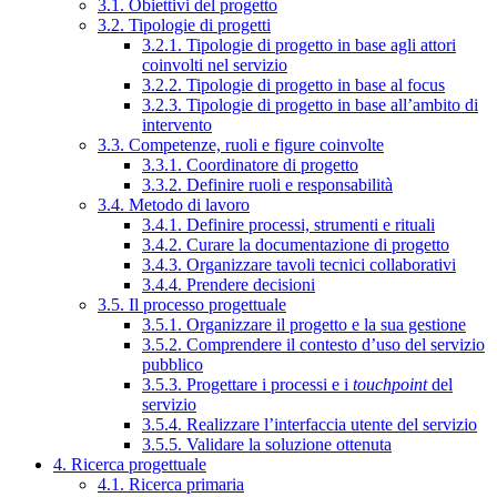
3.1. Obiettivi del progetto
3.2. Tipologie di progetti
3.2.1. Tipologie di progetto in base agli attori
coinvolti nel servizio
3.2.2. Tipologie di progetto in base al focus
3.2.3. Tipologie di progetto in base all’ambito di
intervento
3.3. Competenze, ruoli e figure coinvolte
3.3.1. Coordinatore di progetto
3.3.2. Definire ruoli e responsabilità
3.4. Metodo di lavoro
3.4.1. Definire processi, strumenti e rituali
3.4.2. Curare la documentazione di progetto
3.4.3. Organizzare tavoli tecnici collaborativi
3.4.4. Prendere decisioni
3.5. Il processo progettuale
3.5.1. Organizzare il progetto e la sua gestione
3.5.2. Comprendere il contesto d’uso del servizio
pubblico
3.5.3. Progettare i processi e i
touchpoint
del
servizio
3.5.4. Realizzare l’interfaccia utente del servizio
3.5.5. Validare la soluzione ottenuta
4. Ricerca progettuale
4.1. Ricerca primaria