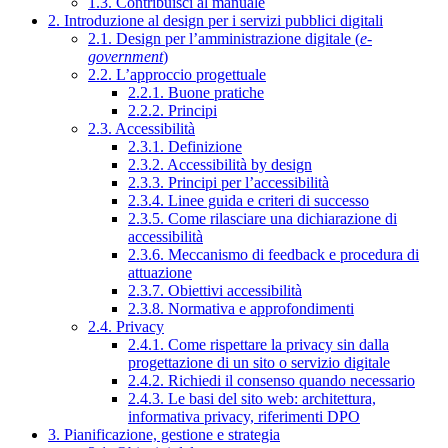
1.3. Contribuisci al manuale
2. Introduzione al design per i servizi pubblici digitali
2.1. Design per l’amministrazione digitale (
e-
government
)
2.2. L’approccio progettuale
2.2.1. Buone pratiche
2.2.2. Principi
2.3. Accessibilità
2.3.1. Definizione
2.3.2. Accessibilità by design
2.3.3. Principi per l’accessibilità
2.3.4. Linee guida e criteri di successo
2.3.5. Come rilasciare una dichiarazione di
accessibilità
2.3.6. Meccanismo di feedback e procedura di
attuazione
2.3.7. Obiettivi accessibilità
2.3.8. Normativa e approfondimenti
2.4. Privacy
2.4.1. Come rispettare la privacy sin dalla
progettazione di un sito o servizio digitale
2.4.2. Richiedi il consenso quando necessario
2.4.3. Le basi del sito web: architettura,
informativa privacy, riferimenti DPO
3. Pianificazione, gestione e strategia