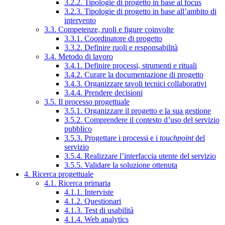
3.2.2. Tipologie di progetto in base al focus
3.2.3. Tipologie di progetto in base all’ambito di
intervento
3.3. Competenze, ruoli e figure coinvolte
3.3.1. Coordinatore di progetto
3.3.2. Definire ruoli e responsabilità
3.4. Metodo di lavoro
3.4.1. Definire processi, strumenti e rituali
3.4.2. Curare la documentazione di progetto
3.4.3. Organizzare tavoli tecnici collaborativi
3.4.4. Prendere decisioni
3.5. Il processo progettuale
3.5.1. Organizzare il progetto e la sua gestione
3.5.2. Comprendere il contesto d’uso del servizio
pubblico
3.5.3. Progettare i processi e i
touchpoint
del
servizio
3.5.4. Realizzare l’interfaccia utente del servizio
3.5.5. Validare la soluzione ottenuta
4. Ricerca progettuale
4.1. Ricerca primaria
4.1.1. Interviste
4.1.2. Questionari
4.1.3. Test di usabilità
4.1.4. Web analytics