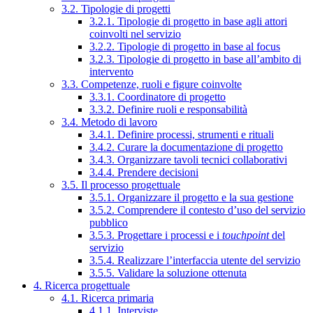
3.2. Tipologie di progetti
3.2.1. Tipologie di progetto in base agli attori
coinvolti nel servizio
3.2.2. Tipologie di progetto in base al focus
3.2.3. Tipologie di progetto in base all’ambito di
intervento
3.3. Competenze, ruoli e figure coinvolte
3.3.1. Coordinatore di progetto
3.3.2. Definire ruoli e responsabilità
3.4. Metodo di lavoro
3.4.1. Definire processi, strumenti e rituali
3.4.2. Curare la documentazione di progetto
3.4.3. Organizzare tavoli tecnici collaborativi
3.4.4. Prendere decisioni
3.5. Il processo progettuale
3.5.1. Organizzare il progetto e la sua gestione
3.5.2. Comprendere il contesto d’uso del servizio
pubblico
3.5.3. Progettare i processi e i
touchpoint
del
servizio
3.5.4. Realizzare l’interfaccia utente del servizio
3.5.5. Validare la soluzione ottenuta
4. Ricerca progettuale
4.1. Ricerca primaria
4.1.1. Interviste