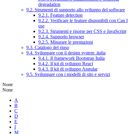
degradation
9.2. Strumenti di supporto allo sviluppo del software
9.2.1. Feature detection
9.2.2. Verificare le feature disponibili con Can I
use
9.2.3. Strumenti e risorse per CSS e JavaScript
9.2.4. Supporto browser
9.2.5. Misurare le prestazioni
9.3. Catalogo del riuso
9.4. Sviluppare con il design system .italia
9.4.1. Il framework Bootstrap Italia
9.4.2. Il kit di sviluppo React
9.4.3. Il kit di sviluppo Angular
9.5. Sviluppare con i modelli di sito e servizi
None
None
A
B
C
D
E
I
M