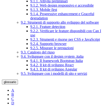
9.1.1. Attività preliminari
9.1.2. Web design responsivo e accessibile
9.1.3. Mobile first
9.1.4. Progressive enhancement e Graceful
degradation
9.2. Strumenti di supporto allo sviluppo del software
9.2.1. Feature detection
9.2.2. Verificare le feature disponibili con Can I
use
9.2.3. Strumenti e risorse per CSS e JavaScript
9.2.4. Supporto browser
9.2.5. Misurare le prestazioni
9.3. Catalogo del riuso
9.4. Sviluppare con il design system .italia
9.4.1. Il framework Bootstrap Italia
9.4.2. Il kit di sviluppo React
9.4.3. Il kit di sviluppo Angular
9.5. Sviluppare con i modelli di sito e servizi
glossario
A
B
C
D