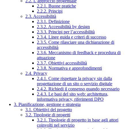
2.2. L’approccio progettuale
2.2.1. Buone pratiche
2.2.2. Principi
2.3. Accessibilità
2.3.1. Definizione
2.3.2. Accessibilità by design
2.3.3. Principi per l’accessibilità
2.3.4. Linee guida e criteri di successo
2.3.5. Come rilasciare una dichiarazione di
accessibilità
2.3.6. Meccanismo di feedback e procedura di
attuazione
2.3.7. Obiettivi accessibilità
2.3.8. Normativa e approfondimenti
2.4. Privacy
2.4.1. Come rispettare la privacy sin dalla
progettazione di un sito o servizio digitale
2.4.2. Richiedi il consenso quando necessario
2.4.3. Le basi del sito web: architettura,
informativa privacy, riferimenti DPO
3. Pianificazione, gestione e strategia
3.1. Obiettivi del progetto
3.2. Tipologie di progetti
3.2.1. Tipologie di progetto in base agli attori
coinvolti nel servizio