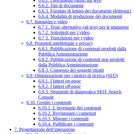
6.6.1. I documenti vanno sul web
6.6.2. Tipi di documenti
6.6.3. Formato di lettura dei documenti elettronici
6.6.4. Modalità di produzione dei documenti
6.7. Immagini e video
6.7.1. Testo alternativo (alt text) per le immagini
6.7.2. Sottotitoli per i video
6.7.3. Trascrizioni per i video
6.8. Proprietà intellettuale e privacy
6.8.1. Pubblicazione di contenuti prodotti dalla
Pubblica Amministrazione
6.8.2. Pubblicazione di contenuti non prodotti
dalla Pubblica Amministrazione
6.8.3. Consenso dei soggetti ritratti
6.9. Ottimizzazione per i motori di ricerca (SEO)
6.9.1. I fattori
on-page
6.9.2. I fattori
off-page
6.9.3. Strumenti di diagnostica SEO: Search
Console
6.10. Gestire i contenuti
6.10.1. L’inventario dei contenuti
6.10.2. Revisionare i contenuti
6.10.3. Migrare i contenuti
6.10.4. Pubblicare i contenuti
7. Progettazione dell’interazione