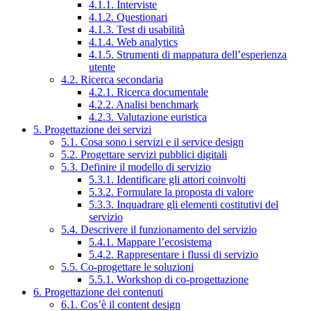
4.1.1. Interviste
4.1.2. Questionari
4.1.3. Test di usabilità
4.1.4. Web analytics
4.1.5. Strumenti di mappatura dell’esperienza
utente
4.2. Ricerca secondaria
4.2.1. Ricerca documentale
4.2.2. Analisi benchmark
4.2.3. Valutazione euristica
5. Progettazione dei servizi
5.1. Cosa sono i servizi e il service design
5.2. Progettare servizi pubblici digitali
5.3. Definire il modello di servizio
5.3.1. Identificare gli attori coinvolti
5.3.2. Formulare la proposta di valore
5.3.3. Inquadrare gli elementi costitutivi del
servizio
5.4. Descrivere il funzionamento del servizio
5.4.1. Mappare l’ecosistema
5.4.2. Rappresentare i flussi di servizio
5.5. Co-progettare le soluzioni
5.5.1. Workshop di co-progettazione
6. Progettazione dei contenuti
6.1. Cos’è il content design