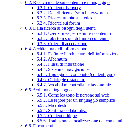
6.2. Ricerca utente sui contenuti e il linguaggio
6.2.1. Content discovery
6.2.2. Dati di ricerca (search keywords)
6.2.3. Ricerca tramite analytics
6.2.4. Ricerca sui forum
6.3. Dalla ricerca ai bisogni degli utenti
6.3.1. User stories per definire i contenuti
6.3.2. Job stories per definire i contenuti
6.3.3. Criteri di accettazione
6.4. Architettura dell’informazione
6.4.1. Definire l’architettura dell’informazione
6.4.2. Alberatura
6.4.3. Flussi di interazione
6.4.4. Sistemi di navigazione
6.4.5. Tipologie di contenuto (content type)
6.4.6. Ontologie e standard
6.4.7. Vocabolari controllati e tassonomie
6.5. Scrittura e linguaggio
6.5.1. Come leggono le persone sul web
6.5.2. Le regole per un linguaggio semplice
6.5.3. Microtesti
6.5.4. Scrittura collaborativa
6.5.5. Content critique
6.5.6. Traduzione e localizzazione dei contenuti
6.6. Documenti