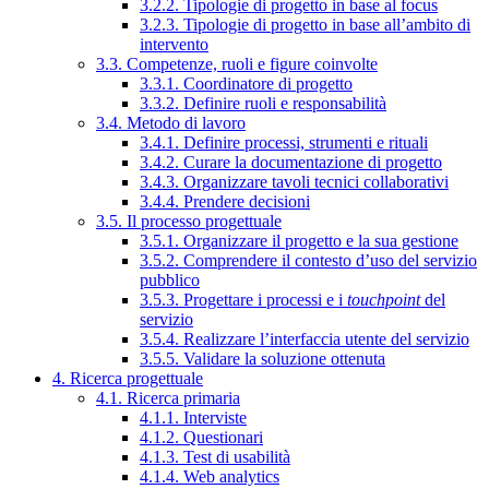
3.2.2. Tipologie di progetto in base al focus
3.2.3. Tipologie di progetto in base all’ambito di
intervento
3.3. Competenze, ruoli e figure coinvolte
3.3.1. Coordinatore di progetto
3.3.2. Definire ruoli e responsabilità
3.4. Metodo di lavoro
3.4.1. Definire processi, strumenti e rituali
3.4.2. Curare la documentazione di progetto
3.4.3. Organizzare tavoli tecnici collaborativi
3.4.4. Prendere decisioni
3.5. Il processo progettuale
3.5.1. Organizzare il progetto e la sua gestione
3.5.2. Comprendere il contesto d’uso del servizio
pubblico
3.5.3. Progettare i processi e i
touchpoint
del
servizio
3.5.4. Realizzare l’interfaccia utente del servizio
3.5.5. Validare la soluzione ottenuta
4. Ricerca progettuale
4.1. Ricerca primaria
4.1.1. Interviste
4.1.2. Questionari
4.1.3. Test di usabilità
4.1.4. Web analytics