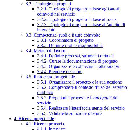
3.2. Tipologie di progetti
3.2.1. Tipologie di progetto in base agli attori
coinvolti nel servizio
3.2.2. Tipologie di progetto in base al focus
3.2.3. Tipologie di progetto in base all’ambito di
intervento
3.3. Competenze, ruoli e figure coinvolte
3.3.1. Coordinatore di progetto
3.3.2. Definire ruoli e responsabilità
3.4. Metodo di lavoro
3.4.1. Definire processi, strumenti e rituali
3.4.2. Curare la documentazione di progetto
3.4.3. Organizzare tavoli tecnici collaborativi
3.4.4. Prendere decisioni
3.5. Il processo progettuale
3.5.1. Organizzare il progetto e la sua gestione
3.5.2. Comprendere il contesto d’uso del servizio
pubblico
3.5.3. Progettare i processi e i
touchpoint
del
servizio
3.5.4. Realizzare l’interfaccia utente del servizio
3.5.5. Validare la soluzione ottenuta
4. Ricerca progettuale
4.1. Ricerca primaria
4.1.1. Interviste