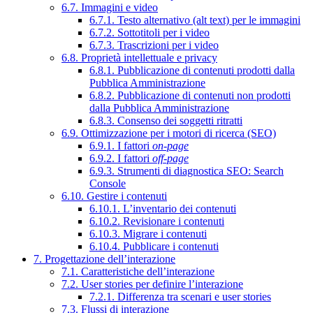
6.7. Immagini e video
6.7.1. Testo alternativo (alt text) per le immagini
6.7.2. Sottotitoli per i video
6.7.3. Trascrizioni per i video
6.8. Proprietà intellettuale e privacy
6.8.1. Pubblicazione di contenuti prodotti dalla
Pubblica Amministrazione
6.8.2. Pubblicazione di contenuti non prodotti
dalla Pubblica Amministrazione
6.8.3. Consenso dei soggetti ritratti
6.9. Ottimizzazione per i motori di ricerca (SEO)
6.9.1. I fattori
on-page
6.9.2. I fattori
off-page
6.9.3. Strumenti di diagnostica SEO: Search
Console
6.10. Gestire i contenuti
6.10.1. L’inventario dei contenuti
6.10.2. Revisionare i contenuti
6.10.3. Migrare i contenuti
6.10.4. Pubblicare i contenuti
7. Progettazione dell’interazione
7.1. Caratteristiche dell’interazione
7.2. User stories per definire l’interazione
7.2.1. Differenza tra scenari e user stories
7.3. Flussi di interazione