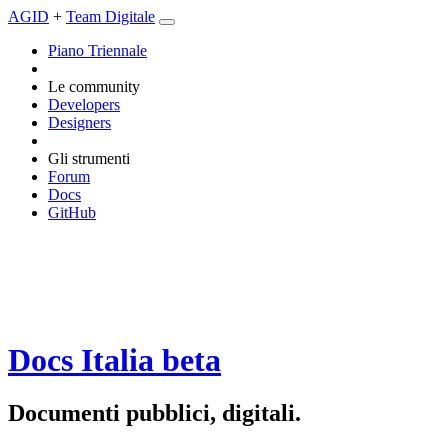
AGID
+
Team Digitale
Piano Triennale
Le community
Developers
Designers
Gli strumenti
Forum
Docs
GitHub
Docs Italia
beta
Documenti pubblici, digitali.