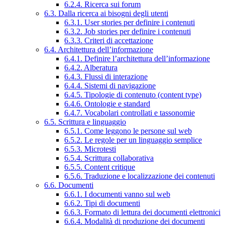
6.2.4. Ricerca sui forum
6.3. Dalla ricerca ai bisogni degli utenti
6.3.1. User stories per definire i contenuti
6.3.2. Job stories per definire i contenuti
6.3.3. Criteri di accettazione
6.4. Architettura dell’informazione
6.4.1. Definire l’architettura dell’informazione
6.4.2. Alberatura
6.4.3. Flussi di interazione
6.4.4. Sistemi di navigazione
6.4.5. Tipologie di contenuto (content type)
6.4.6. Ontologie e standard
6.4.7. Vocabolari controllati e tassonomie
6.5. Scrittura e linguaggio
6.5.1. Come leggono le persone sul web
6.5.2. Le regole per un linguaggio semplice
6.5.3. Microtesti
6.5.4. Scrittura collaborativa
6.5.5. Content critique
6.5.6. Traduzione e localizzazione dei contenuti
6.6. Documenti
6.6.1. I documenti vanno sul web
6.6.2. Tipi di documenti
6.6.3. Formato di lettura dei documenti elettronici
6.6.4. Modalità di produzione dei documenti