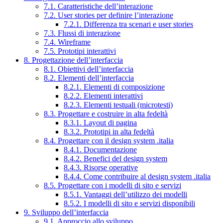
7.1. Caratteristiche dell’interazione
7.2. User stories per definire l’interazione
7.2.1. Differenza tra scenari e user stories
7.3. Flussi di interazione
7.4. Wireframe
7.5. Prototipi interattivi
8. Progettazione dell’interfaccia
8.1. Obiettivi dell’interfaccia
8.2. Elementi dell’interfaccia
8.2.1. Elementi di composizione
8.2.2. Elementi interattivi
8.2.3. Elementi testuali (microtesti)
8.3. Progettare e costruire in alta fedeltà
8.3.1. Layout di pagina
8.3.2. Prototipi in alta fedeltà
8.4. Progettare con il design system .italia
8.4.1. Documentazione
8.4.2. Benefici del design system
8.4.3. Risorse operative
8.4.4. Come contribuire al design system .italia
8.5. Progettare con i modelli di sito e servizi
8.5.1. Vantaggi dell’utilizzo dei modelli
8.5.2. I modelli di sito e servizi disponibili
9. Sviluppo dell’interfaccia
9.1. Approccio allo sviluppo