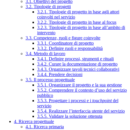
3.1. Obiettivi del progetto
3.2. Tipologie di progetti
3.2.1. Tipologie di progetto in base agli attori
coinvolti nel servizio
3.2.2. Tipologie di progetto in base al focus
3.2.3. Tipologie di progetto in base all’ambito di
intervento
3.3. Competenze, ruoli e figure coinvolte
3.3.1. Coordinatore di progetto
3.3.2. Definire ruoli e responsabilità
3.4. Metodo di lavoro
3.4.1. Definire processi, strumenti e rituali
3.4.2. Curare la documentazione di progetto
3.4.3. Organizzare tavoli tecnici collaborativi
3.4.4. Prendere decisioni
3.5. Il processo progettuale
3.5.1. Organizzare il progetto e la sua gestione
3.5.2. Comprendere il contesto d’uso del servizio
pubblico
3.5.3. Progettare i processi e i
touchpoint
del
servizio
3.5.4. Realizzare l’interfaccia utente del servizio
3.5.5. Validare la soluzione ottenuta
4. Ricerca progettuale
4.1. Ricerca primaria