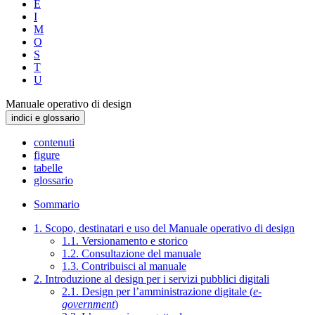
E
I
M
O
S
T
U
Manuale operativo di design
indici e glossario
contenuti
figure
tabelle
glossario
Sommario
1. Scopo, destinatari e uso del Manuale operativo di design
1.1. Versionamento e storico
1.2. Consultazione del manuale
1.3. Contribuisci al manuale
2. Introduzione al design per i servizi pubblici digitali
2.1. Design per l’amministrazione digitale (
e-
government
)