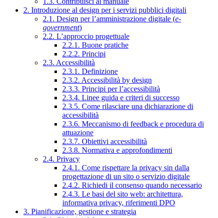
1.3. Contribuisci al manuale
2. Introduzione al design per i servizi pubblici digitali
2.1. Design per l’amministrazione digitale (
e-
government
)
2.2. L’approccio progettuale
2.2.1. Buone pratiche
2.2.2. Principi
2.3. Accessibilità
2.3.1. Definizione
2.3.2. Accessibilità by design
2.3.3. Principi per l’accessibilità
2.3.4. Linee guida e criteri di successo
2.3.5. Come rilasciare una dichiarazione di
accessibilità
2.3.6. Meccanismo di feedback e procedura di
attuazione
2.3.7. Obiettivi accessibilità
2.3.8. Normativa e approfondimenti
2.4. Privacy
2.4.1. Come rispettare la privacy sin dalla
progettazione di un sito o servizio digitale
2.4.2. Richiedi il consenso quando necessario
2.4.3. Le basi del sito web: architettura,
informativa privacy, riferimenti DPO
3. Pianificazione, gestione e strategia