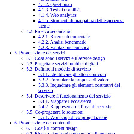
4.1.2. Questionari
4.1.3. Test di usabilità
4.1.4. Web analytics
4.1.5. Strumenti di mappatura dell’esperienza
utente
4.2. Ricerca secondaria
4.2.1. Ricerca documentale
4.2.2. Analisi benchmark
4.2.3. Valutazione euristica
5. Progettazione dei servizi
5.1. Cosa sono i servizi e il service design
5.2. Progettare servizi pubblici digitali
5.3. Definire il modello di servizio
5.3.1. Identificare gli attori coinvolti
5.3.2. Formulare la proposta di valore
5.3.3. Inquadrare gli elementi costitutivi del
servizio
5.4. Descrivere il funzionamento del servizio
5.4.1. Mappare l’ecosistema
5.4.2. Rappresentare i flussi di servizio
5.5. Co-progettare le soluzioni
5.5.1. Workshop di co-progettazione
6. Progettazione dei contenuti
6.1. Cos’è il content design
6.2. Ricerca utente sui contenuti e il linguaggio