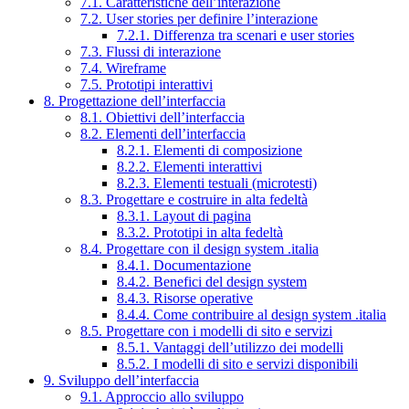
7.1. Caratteristiche dell’interazione
7.2. User stories per definire l’interazione
7.2.1. Differenza tra scenari e user stories
7.3. Flussi di interazione
7.4. Wireframe
7.5. Prototipi interattivi
8. Progettazione dell’interfaccia
8.1. Obiettivi dell’interfaccia
8.2. Elementi dell’interfaccia
8.2.1. Elementi di composizione
8.2.2. Elementi interattivi
8.2.3. Elementi testuali (microtesti)
8.3. Progettare e costruire in alta fedeltà
8.3.1. Layout di pagina
8.3.2. Prototipi in alta fedeltà
8.4. Progettare con il design system .italia
8.4.1. Documentazione
8.4.2. Benefici del design system
8.4.3. Risorse operative
8.4.4. Come contribuire al design system .italia
8.5. Progettare con i modelli di sito e servizi
8.5.1. Vantaggi dell’utilizzo dei modelli
8.5.2. I modelli di sito e servizi disponibili
9. Sviluppo dell’interfaccia
9.1. Approccio allo sviluppo