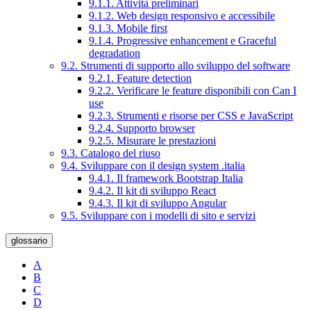
9.1.1. Attività preliminari
9.1.2. Web design responsivo e accessibile
9.1.3. Mobile first
9.1.4. Progressive enhancement e Graceful
degradation
9.2. Strumenti di supporto allo sviluppo del software
9.2.1. Feature detection
9.2.2. Verificare le feature disponibili con Can I
use
9.2.3. Strumenti e risorse per CSS e JavaScript
9.2.4. Supporto browser
9.2.5. Misurare le prestazioni
9.3. Catalogo del riuso
9.4. Sviluppare con il design system .italia
9.4.1. Il framework Bootstrap Italia
9.4.2. Il kit di sviluppo React
9.4.3. Il kit di sviluppo Angular
9.5. Sviluppare con i modelli di sito e servizi
glossario
A
B
C
D