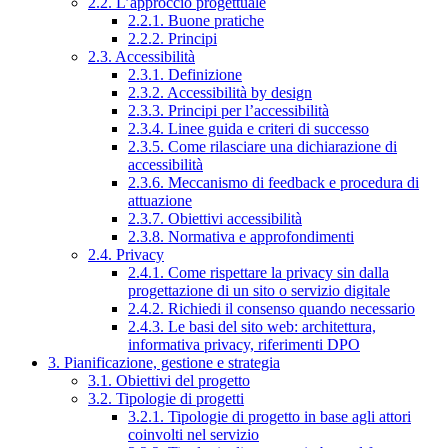
2.2. L’approccio progettuale
2.2.1. Buone pratiche
2.2.2. Principi
2.3. Accessibilità
2.3.1. Definizione
2.3.2. Accessibilità by design
2.3.3. Principi per l’accessibilità
2.3.4. Linee guida e criteri di successo
2.3.5. Come rilasciare una dichiarazione di
accessibilità
2.3.6. Meccanismo di feedback e procedura di
attuazione
2.3.7. Obiettivi accessibilità
2.3.8. Normativa e approfondimenti
2.4. Privacy
2.4.1. Come rispettare la privacy sin dalla
progettazione di un sito o servizio digitale
2.4.2. Richiedi il consenso quando necessario
2.4.3. Le basi del sito web: architettura,
informativa privacy, riferimenti DPO
3. Pianificazione, gestione e strategia
3.1. Obiettivi del progetto
3.2. Tipologie di progetti
3.2.1. Tipologie di progetto in base agli attori
coinvolti nel servizio