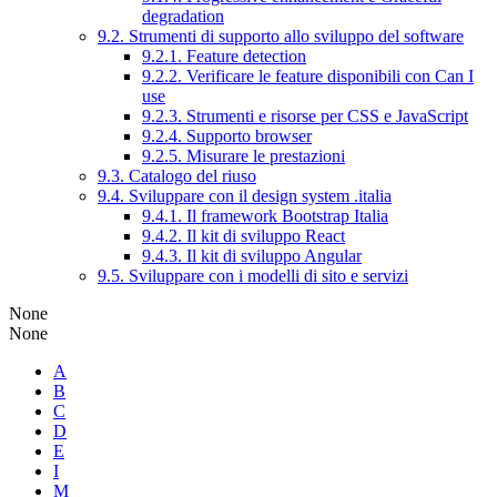
degradation
9.2. Strumenti di supporto allo sviluppo del software
9.2.1. Feature detection
9.2.2. Verificare le feature disponibili con Can I
use
9.2.3. Strumenti e risorse per CSS e JavaScript
9.2.4. Supporto browser
9.2.5. Misurare le prestazioni
9.3. Catalogo del riuso
9.4. Sviluppare con il design system .italia
9.4.1. Il framework Bootstrap Italia
9.4.2. Il kit di sviluppo React
9.4.3. Il kit di sviluppo Angular
9.5. Sviluppare con i modelli di sito e servizi
None
None
A
B
C
D
E
I
M