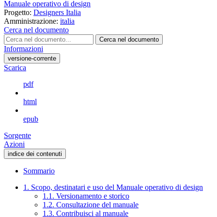
Manuale operativo di design
Progetto:
Designers Italia
Amministrazione:
italia
Cerca nel documento
Cerca nel documento
Informazioni
versione-corrente
Scarica
pdf
html
epub
Sorgente
Azioni
indice dei contenuti
Sommario
1. Scopo, destinatari e uso del Manuale operativo di design
1.1. Versionamento e storico
1.2. Consultazione del manuale
1.3. Contribuisci al manuale