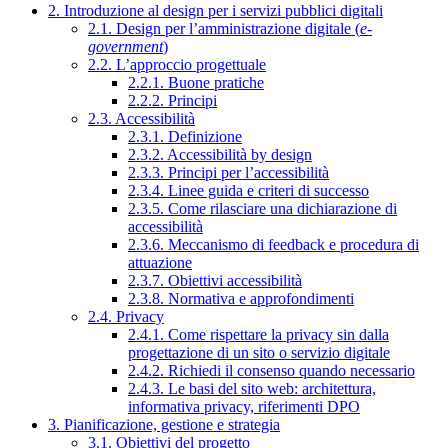
2. Introduzione al design per i servizi pubblici digitali
2.1. Design per l’amministrazione digitale (
e-
government
)
2.2. L’approccio progettuale
2.2.1. Buone pratiche
2.2.2. Principi
2.3. Accessibilità
2.3.1. Definizione
2.3.2. Accessibilità by design
2.3.3. Principi per l’accessibilità
2.3.4. Linee guida e criteri di successo
2.3.5. Come rilasciare una dichiarazione di
accessibilità
2.3.6. Meccanismo di feedback e procedura di
attuazione
2.3.7. Obiettivi accessibilità
2.3.8. Normativa e approfondimenti
2.4. Privacy
2.4.1. Come rispettare la privacy sin dalla
progettazione di un sito o servizio digitale
2.4.2. Richiedi il consenso quando necessario
2.4.3. Le basi del sito web: architettura,
informativa privacy, riferimenti DPO
3. Pianificazione, gestione e strategia
3.1. Obiettivi del progetto