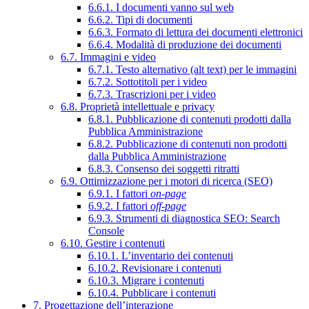
6.6.1. I documenti vanno sul web
6.6.2. Tipi di documenti
6.6.3. Formato di lettura dei documenti elettronici
6.6.4. Modalità di produzione dei documenti
6.7. Immagini e video
6.7.1. Testo alternativo (alt text) per le immagini
6.7.2. Sottotitoli per i video
6.7.3. Trascrizioni per i video
6.8. Proprietà intellettuale e privacy
6.8.1. Pubblicazione di contenuti prodotti dalla
Pubblica Amministrazione
6.8.2. Pubblicazione di contenuti non prodotti
dalla Pubblica Amministrazione
6.8.3. Consenso dei soggetti ritratti
6.9. Ottimizzazione per i motori di ricerca (SEO)
6.9.1. I fattori
on-page
6.9.2. I fattori
off-page
6.9.3. Strumenti di diagnostica SEO: Search
Console
6.10. Gestire i contenuti
6.10.1. L’inventario dei contenuti
6.10.2. Revisionare i contenuti
6.10.3. Migrare i contenuti
6.10.4. Pubblicare i contenuti
7. Progettazione dell’interazione