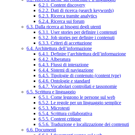
6.2.1. Content discovery
6.2.2. Dati di ricerca (search keywords)
6.2.3. Ricerca tramite analytics
6.2.4. Ricerca sui forum
6.3. Dalla ricerca ai bisogni degli utenti
6.3.1. User stories per definire i contenuti
6.3.2. Job stories per definire i contenuti
6.3.3. Criteri di accettazione
6.4. Architettura dell’informazione
6.4.1. Definire l’architettura dell’informazione
6.4.2. Alberatura
6.4.3. Flussi di interazione
6.4.4. Sistemi di navigazione
6.4.5. Tipologie di contenuto (content type)
6.4.6. Ontologie e standard
6.4.7. Vocabolari controllati e tassonomie
6.5. Scrittura e linguaggio
6.5.1. Come leggono le persone sul web
6.5.2. Le regole per un linguaggio semplice
6.5.3. Microtesti
6.5.4. Scrittura collaborativa
6.5.5. Content critique
6.5.6. Traduzione e localizzazione dei contenuti
6.6. Documenti