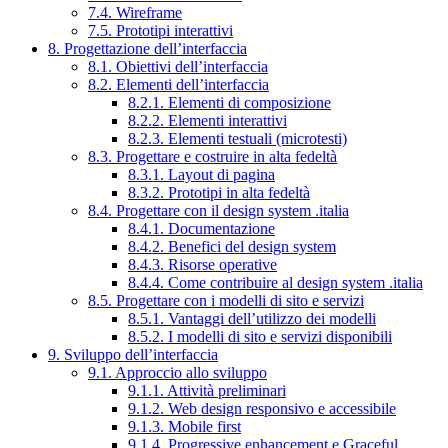
7.4. Wireframe
7.5. Prototipi interattivi
8. Progettazione dell’interfaccia
8.1. Obiettivi dell’interfaccia
8.2. Elementi dell’interfaccia
8.2.1. Elementi di composizione
8.2.2. Elementi interattivi
8.2.3. Elementi testuali (microtesti)
8.3. Progettare e costruire in alta fedeltà
8.3.1. Layout di pagina
8.3.2. Prototipi in alta fedeltà
8.4. Progettare con il design system .italia
8.4.1. Documentazione
8.4.2. Benefici del design system
8.4.3. Risorse operative
8.4.4. Come contribuire al design system .italia
8.5. Progettare con i modelli di sito e servizi
8.5.1. Vantaggi dell’utilizzo dei modelli
8.5.2. I modelli di sito e servizi disponibili
9. Sviluppo dell’interfaccia
9.1. Approccio allo sviluppo
9.1.1. Attività preliminari
9.1.2. Web design responsivo e accessibile
9.1.3. Mobile first
9.1.4. Progressive enhancement e Graceful