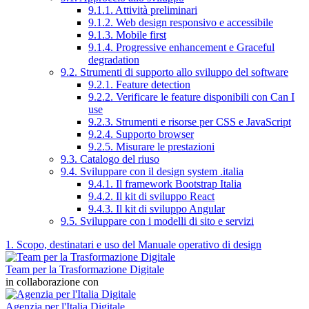
9.1.1. Attività preliminari
9.1.2. Web design responsivo e accessibile
9.1.3. Mobile first
9.1.4. Progressive enhancement e Graceful
degradation
9.2. Strumenti di supporto allo sviluppo del software
9.2.1. Feature detection
9.2.2. Verificare le feature disponibili con Can I
use
9.2.3. Strumenti e risorse per CSS e JavaScript
9.2.4. Supporto browser
9.2.5. Misurare le prestazioni
9.3. Catalogo del riuso
9.4. Sviluppare con il design system .italia
9.4.1. Il framework Bootstrap Italia
9.4.2. Il kit di sviluppo React
9.4.3. Il kit di sviluppo Angular
9.5. Sviluppare con i modelli di sito e servizi
1. Scopo, destinatari e uso del Manuale operativo di design
Team per la Trasformazione Digitale
in collaborazione con
Agenzia per l'Italia Digitale