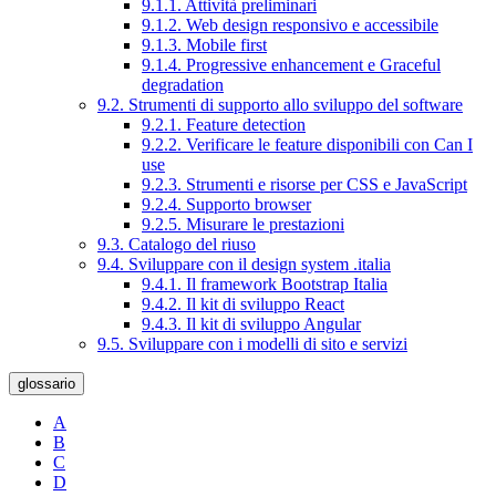
9.1.1. Attività preliminari
9.1.2. Web design responsivo e accessibile
9.1.3. Mobile first
9.1.4. Progressive enhancement e Graceful
degradation
9.2. Strumenti di supporto allo sviluppo del software
9.2.1. Feature detection
9.2.2. Verificare le feature disponibili con Can I
use
9.2.3. Strumenti e risorse per CSS e JavaScript
9.2.4. Supporto browser
9.2.5. Misurare le prestazioni
9.3. Catalogo del riuso
9.4. Sviluppare con il design system .italia
9.4.1. Il framework Bootstrap Italia
9.4.2. Il kit di sviluppo React
9.4.3. Il kit di sviluppo Angular
9.5. Sviluppare con i modelli di sito e servizi
glossario
A
B
C
D