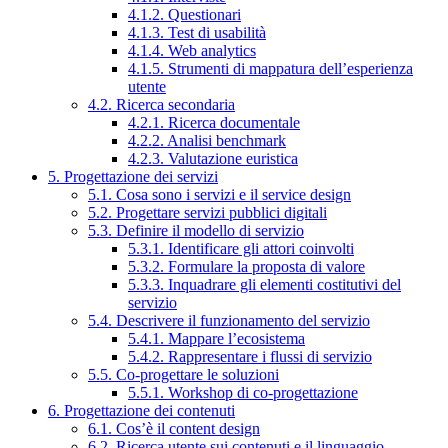
4.1.2. Questionari
4.1.3. Test di usabilità
4.1.4. Web analytics
4.1.5. Strumenti di mappatura dell’esperienza
utente
4.2. Ricerca secondaria
4.2.1. Ricerca documentale
4.2.2. Analisi benchmark
4.2.3. Valutazione euristica
5. Progettazione dei servizi
5.1. Cosa sono i servizi e il service design
5.2. Progettare servizi pubblici digitali
5.3. Definire il modello di servizio
5.3.1. Identificare gli attori coinvolti
5.3.2. Formulare la proposta di valore
5.3.3. Inquadrare gli elementi costitutivi del
servizio
5.4. Descrivere il funzionamento del servizio
5.4.1. Mappare l’ecosistema
5.4.2. Rappresentare i flussi di servizio
5.5. Co-progettare le soluzioni
5.5.1. Workshop di co-progettazione
6. Progettazione dei contenuti
6.1. Cos’è il content design
6.2. Ricerca utente sui contenuti e il linguaggio