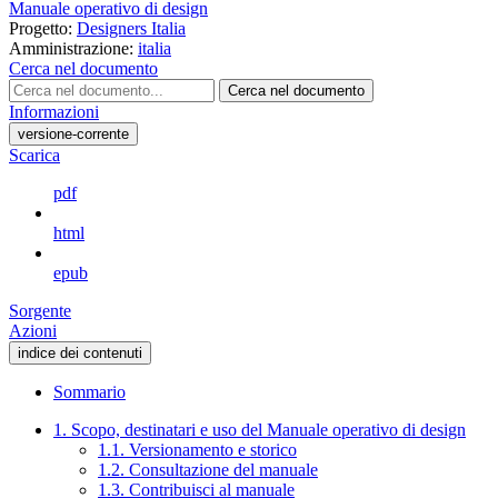
Manuale operativo di design
Progetto:
Designers Italia
Amministrazione:
italia
Cerca nel documento
Cerca nel documento
Informazioni
versione-corrente
Scarica
pdf
html
epub
Sorgente
Azioni
indice dei contenuti
Sommario
1. Scopo, destinatari e uso del Manuale operativo di design
1.1. Versionamento e storico
1.2. Consultazione del manuale
1.3. Contribuisci al manuale