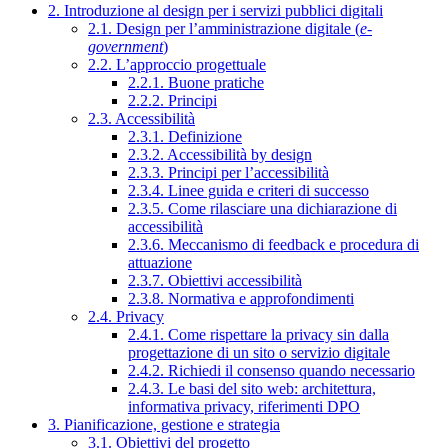
2. Introduzione al design per i servizi pubblici digitali
2.1. Design per l’amministrazione digitale (
e-
government
)
2.2. L’approccio progettuale
2.2.1. Buone pratiche
2.2.2. Principi
2.3. Accessibilità
2.3.1. Definizione
2.3.2. Accessibilità by design
2.3.3. Principi per l’accessibilità
2.3.4. Linee guida e criteri di successo
2.3.5. Come rilasciare una dichiarazione di
accessibilità
2.3.6. Meccanismo di feedback e procedura di
attuazione
2.3.7. Obiettivi accessibilità
2.3.8. Normativa e approfondimenti
2.4. Privacy
2.4.1. Come rispettare la privacy sin dalla
progettazione di un sito o servizio digitale
2.4.2. Richiedi il consenso quando necessario
2.4.3. Le basi del sito web: architettura,
informativa privacy, riferimenti DPO
3. Pianificazione, gestione e strategia
3.1. Obiettivi del progetto