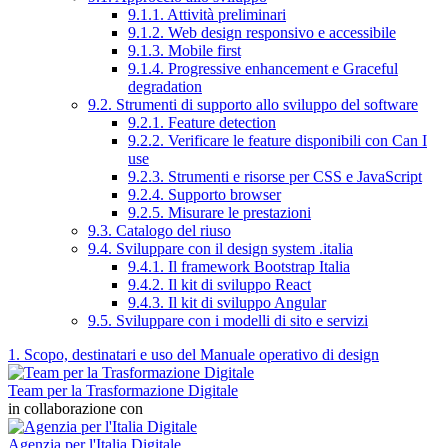
9.1.1. Attività preliminari
9.1.2. Web design responsivo e accessibile
9.1.3. Mobile first
9.1.4. Progressive enhancement e Graceful
degradation
9.2. Strumenti di supporto allo sviluppo del software
9.2.1. Feature detection
9.2.2. Verificare le feature disponibili con Can I
use
9.2.3. Strumenti e risorse per CSS e JavaScript
9.2.4. Supporto browser
9.2.5. Misurare le prestazioni
9.3. Catalogo del riuso
9.4. Sviluppare con il design system .italia
9.4.1. Il framework Bootstrap Italia
9.4.2. Il kit di sviluppo React
9.4.3. Il kit di sviluppo Angular
9.5. Sviluppare con i modelli di sito e servizi
1. Scopo, destinatari e uso del Manuale operativo di design
Team per la Trasformazione Digitale
in collaborazione con
Agenzia per l'Italia Digitale