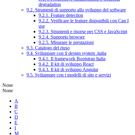
degradation
9.2. Strumenti di supporto allo sviluppo del software
9.2.1. Feature detection
9.2.2. Verificare le feature disponibili con Can I
use
9.2.3. Strumenti e risorse per CSS e JavaScript
9.2.4. Supporto browser
9.2.5. Misurare le prestazioni
9.3. Catalogo del riuso
9.4. Sviluppare con il design system .italia
9.4.1. Il framework Bootstrap Italia
9.4.2. Il kit di sviluppo React
9.4.3. Il kit di sviluppo Angular
9.5. Sviluppare con i modelli di sito e servizi
None
None
A
B
C
D
E
I
M