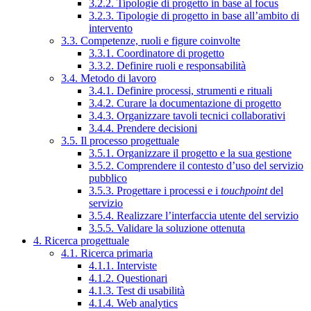
3.2.2. Tipologie di progetto in base al focus
3.2.3. Tipologie di progetto in base all’ambito di
intervento
3.3. Competenze, ruoli e figure coinvolte
3.3.1. Coordinatore di progetto
3.3.2. Definire ruoli e responsabilità
3.4. Metodo di lavoro
3.4.1. Definire processi, strumenti e rituali
3.4.2. Curare la documentazione di progetto
3.4.3. Organizzare tavoli tecnici collaborativi
3.4.4. Prendere decisioni
3.5. Il processo progettuale
3.5.1. Organizzare il progetto e la sua gestione
3.5.2. Comprendere il contesto d’uso del servizio
pubblico
3.5.3. Progettare i processi e i
touchpoint
del
servizio
3.5.4. Realizzare l’interfaccia utente del servizio
3.5.5. Validare la soluzione ottenuta
4. Ricerca progettuale
4.1. Ricerca primaria
4.1.1. Interviste
4.1.2. Questionari
4.1.3. Test di usabilità
4.1.4. Web analytics