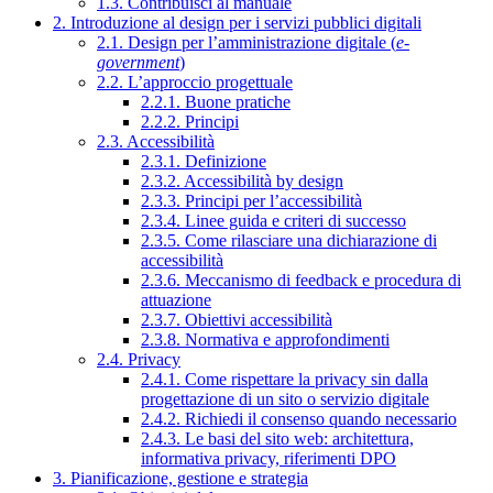
1.3. Contribuisci al manuale
2. Introduzione al design per i servizi pubblici digitali
2.1. Design per l’amministrazione digitale (
e-
government
)
2.2. L’approccio progettuale
2.2.1. Buone pratiche
2.2.2. Principi
2.3. Accessibilità
2.3.1. Definizione
2.3.2. Accessibilità by design
2.3.3. Principi per l’accessibilità
2.3.4. Linee guida e criteri di successo
2.3.5. Come rilasciare una dichiarazione di
accessibilità
2.3.6. Meccanismo di feedback e procedura di
attuazione
2.3.7. Obiettivi accessibilità
2.3.8. Normativa e approfondimenti
2.4. Privacy
2.4.1. Come rispettare la privacy sin dalla
progettazione di un sito o servizio digitale
2.4.2. Richiedi il consenso quando necessario
2.4.3. Le basi del sito web: architettura,
informativa privacy, riferimenti DPO
3. Pianificazione, gestione e strategia