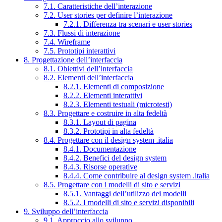
7.1. Caratteristiche dell’interazione
7.2. User stories per definire l’interazione
7.2.1. Differenza tra scenari e user stories
7.3. Flussi di interazione
7.4. Wireframe
7.5. Prototipi interattivi
8. Progettazione dell’interfaccia
8.1. Obiettivi dell’interfaccia
8.2. Elementi dell’interfaccia
8.2.1. Elementi di composizione
8.2.2. Elementi interattivi
8.2.3. Elementi testuali (microtesti)
8.3. Progettare e costruire in alta fedeltà
8.3.1. Layout di pagina
8.3.2. Prototipi in alta fedeltà
8.4. Progettare con il design system .italia
8.4.1. Documentazione
8.4.2. Benefici del design system
8.4.3. Risorse operative
8.4.4. Come contribuire al design system .italia
8.5. Progettare con i modelli di sito e servizi
8.5.1. Vantaggi dell’utilizzo dei modelli
8.5.2. I modelli di sito e servizi disponibili
9. Sviluppo dell’interfaccia
9.1. Approccio allo sviluppo