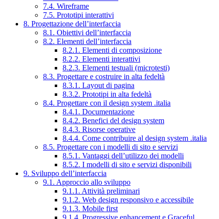
7.4. Wireframe
7.5. Prototipi interattivi
8. Progettazione dell’interfaccia
8.1. Obiettivi dell’interfaccia
8.2. Elementi dell’interfaccia
8.2.1. Elementi di composizione
8.2.2. Elementi interattivi
8.2.3. Elementi testuali (microtesti)
8.3. Progettare e costruire in alta fedeltà
8.3.1. Layout di pagina
8.3.2. Prototipi in alta fedeltà
8.4. Progettare con il design system .italia
8.4.1. Documentazione
8.4.2. Benefici del design system
8.4.3. Risorse operative
8.4.4. Come contribuire al design system .italia
8.5. Progettare con i modelli di sito e servizi
8.5.1. Vantaggi dell’utilizzo dei modelli
8.5.2. I modelli di sito e servizi disponibili
9. Sviluppo dell’interfaccia
9.1. Approccio allo sviluppo
9.1.1. Attività preliminari
9.1.2. Web design responsivo e accessibile
9.1.3. Mobile first
9.1.4. Progressive enhancement e Graceful