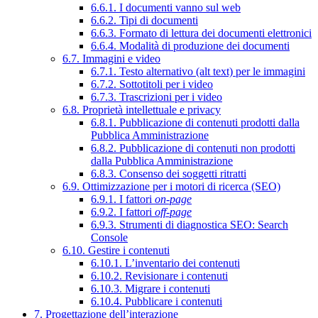
6.6.1. I documenti vanno sul web
6.6.2. Tipi di documenti
6.6.3. Formato di lettura dei documenti elettronici
6.6.4. Modalità di produzione dei documenti
6.7. Immagini e video
6.7.1. Testo alternativo (alt text) per le immagini
6.7.2. Sottotitoli per i video
6.7.3. Trascrizioni per i video
6.8. Proprietà intellettuale e privacy
6.8.1. Pubblicazione di contenuti prodotti dalla
Pubblica Amministrazione
6.8.2. Pubblicazione di contenuti non prodotti
dalla Pubblica Amministrazione
6.8.3. Consenso dei soggetti ritratti
6.9. Ottimizzazione per i motori di ricerca (SEO)
6.9.1. I fattori
on-page
6.9.2. I fattori
off-page
6.9.3. Strumenti di diagnostica SEO: Search
Console
6.10. Gestire i contenuti
6.10.1. L’inventario dei contenuti
6.10.2. Revisionare i contenuti
6.10.3. Migrare i contenuti
6.10.4. Pubblicare i contenuti
7. Progettazione dell’interazione