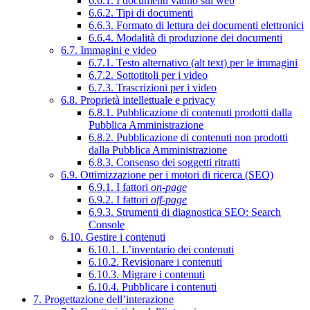
6.6.1. I documenti vanno sul web
6.6.2. Tipi di documenti
6.6.3. Formato di lettura dei documenti elettronici
6.6.4. Modalità di produzione dei documenti
6.7. Immagini e video
6.7.1. Testo alternativo (alt text) per le immagini
6.7.2. Sottotitoli per i video
6.7.3. Trascrizioni per i video
6.8. Proprietà intellettuale e privacy
6.8.1. Pubblicazione di contenuti prodotti dalla
Pubblica Amministrazione
6.8.2. Pubblicazione di contenuti non prodotti
dalla Pubblica Amministrazione
6.8.3. Consenso dei soggetti ritratti
6.9. Ottimizzazione per i motori di ricerca (SEO)
6.9.1. I fattori
on-page
6.9.2. I fattori
off-page
6.9.3. Strumenti di diagnostica SEO: Search
Console
6.10. Gestire i contenuti
6.10.1. L’inventario dei contenuti
6.10.2. Revisionare i contenuti
6.10.3. Migrare i contenuti
6.10.4. Pubblicare i contenuti
7. Progettazione dell’interazione