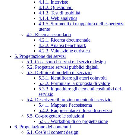
4.1.1. Interviste
4.1.2. Questionari
4.1.3. Test di usabilità
4.1.4. Web analytics
4.1.5. Strumenti di mappatura dell’esperienza
utente
4.2. Ricerca secondaria
4.2.1. Ricerca documentale
4.2.2. Analisi benchmark
4.2.3. Valutazione euristica
5. Progettazione dei servizi
5.1. Cosa sono i servizi e il service design
5.2. Progettare servizi pubblici digitali
5.3. Definire il modello di servizio
5.3.1. Identificare gli attori coinvolti
5.3.2. Formulare la proposta di valore
5.3.3. Inquadrare gli elementi costitutivi del
servizio
5.4. Descrivere il funzionamento del servizio
5.4.1. Mappare l’ecosistema
5.4.2. Rappresentare i flussi di servizio
5.5. Co-progettare le soluzioni
5.5.1. Workshop di co-progettazione
6. Progettazione dei contenuti
6.1. Cos’è il content design