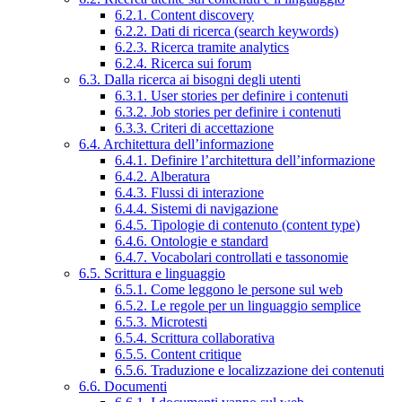
6.2.1. Content discovery
6.2.2. Dati di ricerca (search keywords)
6.2.3. Ricerca tramite analytics
6.2.4. Ricerca sui forum
6.3. Dalla ricerca ai bisogni degli utenti
6.3.1. User stories per definire i contenuti
6.3.2. Job stories per definire i contenuti
6.3.3. Criteri di accettazione
6.4. Architettura dell’informazione
6.4.1. Definire l’architettura dell’informazione
6.4.2. Alberatura
6.4.3. Flussi di interazione
6.4.4. Sistemi di navigazione
6.4.5. Tipologie di contenuto (content type)
6.4.6. Ontologie e standard
6.4.7. Vocabolari controllati e tassonomie
6.5. Scrittura e linguaggio
6.5.1. Come leggono le persone sul web
6.5.2. Le regole per un linguaggio semplice
6.5.3. Microtesti
6.5.4. Scrittura collaborativa
6.5.5. Content critique
6.5.6. Traduzione e localizzazione dei contenuti
6.6. Documenti