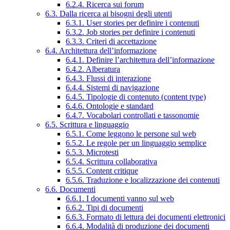
6.2.4. Ricerca sui forum
6.3. Dalla ricerca ai bisogni degli utenti
6.3.1. User stories per definire i contenuti
6.3.2. Job stories per definire i contenuti
6.3.3. Criteri di accettazione
6.4. Architettura dell’informazione
6.4.1. Definire l’architettura dell’informazione
6.4.2. Alberatura
6.4.3. Flussi di interazione
6.4.4. Sistemi di navigazione
6.4.5. Tipologie di contenuto (content type)
6.4.6. Ontologie e standard
6.4.7. Vocabolari controllati e tassonomie
6.5. Scrittura e linguaggio
6.5.1. Come leggono le persone sul web
6.5.2. Le regole per un linguaggio semplice
6.5.3. Microtesti
6.5.4. Scrittura collaborativa
6.5.5. Content critique
6.5.6. Traduzione e localizzazione dei contenuti
6.6. Documenti
6.6.1. I documenti vanno sul web
6.6.2. Tipi di documenti
6.6.3. Formato di lettura dei documenti elettronici
6.6.4. Modalità di produzione dei documenti