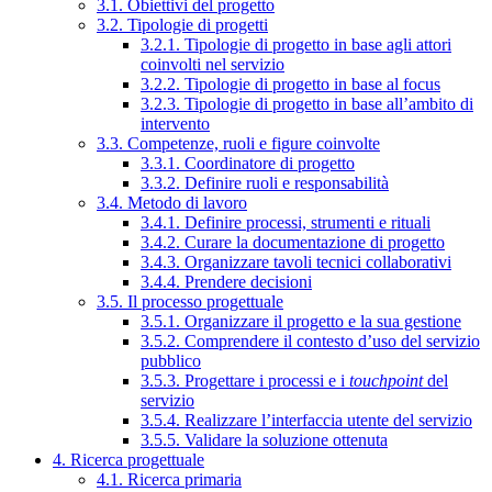
3.1. Obiettivi del progetto
3.2. Tipologie di progetti
3.2.1. Tipologie di progetto in base agli attori
coinvolti nel servizio
3.2.2. Tipologie di progetto in base al focus
3.2.3. Tipologie di progetto in base all’ambito di
intervento
3.3. Competenze, ruoli e figure coinvolte
3.3.1. Coordinatore di progetto
3.3.2. Definire ruoli e responsabilità
3.4. Metodo di lavoro
3.4.1. Definire processi, strumenti e rituali
3.4.2. Curare la documentazione di progetto
3.4.3. Organizzare tavoli tecnici collaborativi
3.4.4. Prendere decisioni
3.5. Il processo progettuale
3.5.1. Organizzare il progetto e la sua gestione
3.5.2. Comprendere il contesto d’uso del servizio
pubblico
3.5.3. Progettare i processi e i
touchpoint
del
servizio
3.5.4. Realizzare l’interfaccia utente del servizio
3.5.5. Validare la soluzione ottenuta
4. Ricerca progettuale
4.1. Ricerca primaria