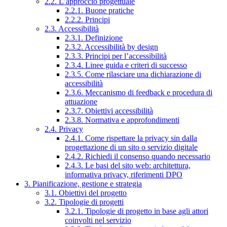
2.2. L’approccio progettuale
2.2.1. Buone pratiche
2.2.2. Principi
2.3. Accessibilità
2.3.1. Definizione
2.3.2. Accessibilità by design
2.3.3. Principi per l’accessibilità
2.3.4. Linee guida e criteri di successo
2.3.5. Come rilasciare una dichiarazione di
accessibilità
2.3.6. Meccanismo di feedback e procedura di
attuazione
2.3.7. Obiettivi accessibilità
2.3.8. Normativa e approfondimenti
2.4. Privacy
2.4.1. Come rispettare la privacy sin dalla
progettazione di un sito o servizio digitale
2.4.2. Richiedi il consenso quando necessario
2.4.3. Le basi del sito web: architettura,
informativa privacy, riferimenti DPO
3. Pianificazione, gestione e strategia
3.1. Obiettivi del progetto
3.2. Tipologie di progetti
3.2.1. Tipologie di progetto in base agli attori
coinvolti nel servizio