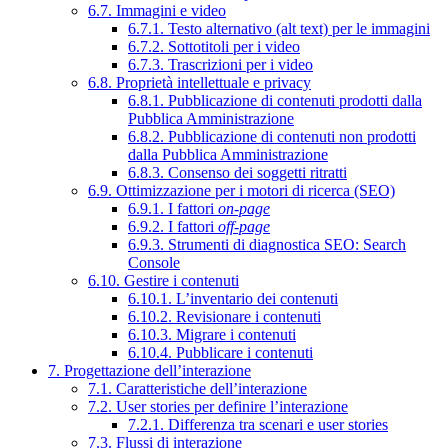
6.7. Immagini e video
6.7.1. Testo alternativo (alt text) per le immagini
6.7.2. Sottotitoli per i video
6.7.3. Trascrizioni per i video
6.8. Proprietà intellettuale e privacy
6.8.1. Pubblicazione di contenuti prodotti dalla
Pubblica Amministrazione
6.8.2. Pubblicazione di contenuti non prodotti
dalla Pubblica Amministrazione
6.8.3. Consenso dei soggetti ritratti
6.9. Ottimizzazione per i motori di ricerca (SEO)
6.9.1. I fattori
on-page
6.9.2. I fattori
off-page
6.9.3. Strumenti di diagnostica SEO: Search
Console
6.10. Gestire i contenuti
6.10.1. L’inventario dei contenuti
6.10.2. Revisionare i contenuti
6.10.3. Migrare i contenuti
6.10.4. Pubblicare i contenuti
7. Progettazione dell’interazione
7.1. Caratteristiche dell’interazione
7.2. User stories per definire l’interazione
7.2.1. Differenza tra scenari e user stories
7.3. Flussi di interazione