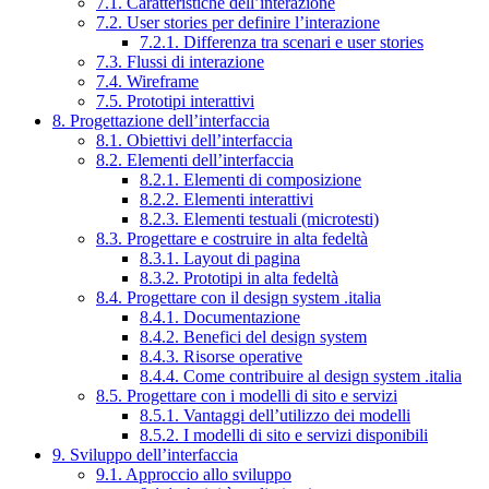
7.1. Caratteristiche dell’interazione
7.2. User stories per definire l’interazione
7.2.1. Differenza tra scenari e user stories
7.3. Flussi di interazione
7.4. Wireframe
7.5. Prototipi interattivi
8. Progettazione dell’interfaccia
8.1. Obiettivi dell’interfaccia
8.2. Elementi dell’interfaccia
8.2.1. Elementi di composizione
8.2.2. Elementi interattivi
8.2.3. Elementi testuali (microtesti)
8.3. Progettare e costruire in alta fedeltà
8.3.1. Layout di pagina
8.3.2. Prototipi in alta fedeltà
8.4. Progettare con il design system .italia
8.4.1. Documentazione
8.4.2. Benefici del design system
8.4.3. Risorse operative
8.4.4. Come contribuire al design system .italia
8.5. Progettare con i modelli di sito e servizi
8.5.1. Vantaggi dell’utilizzo dei modelli
8.5.2. I modelli di sito e servizi disponibili
9. Sviluppo dell’interfaccia
9.1. Approccio allo sviluppo