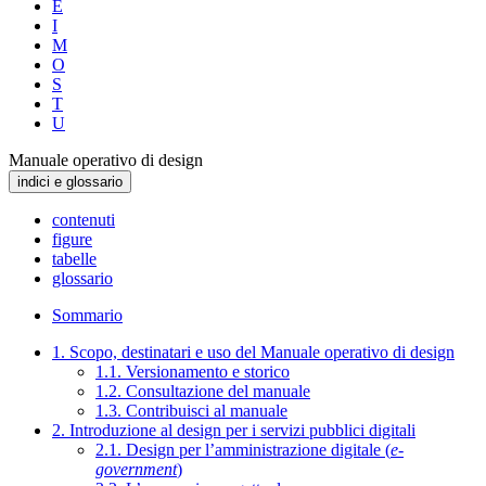
E
I
M
O
S
T
U
Manuale operativo di design
indici e glossario
contenuti
figure
tabelle
glossario
Sommario
1. Scopo, destinatari e uso del Manuale operativo di design
1.1. Versionamento e storico
1.2. Consultazione del manuale
1.3. Contribuisci al manuale
2. Introduzione al design per i servizi pubblici digitali
2.1. Design per l’amministrazione digitale (
e-
government
)