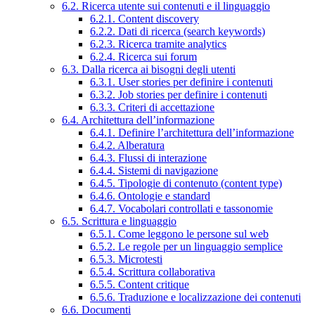
6.2. Ricerca utente sui contenuti e il linguaggio
6.2.1. Content discovery
6.2.2. Dati di ricerca (search keywords)
6.2.3. Ricerca tramite analytics
6.2.4. Ricerca sui forum
6.3. Dalla ricerca ai bisogni degli utenti
6.3.1. User stories per definire i contenuti
6.3.2. Job stories per definire i contenuti
6.3.3. Criteri di accettazione
6.4. Architettura dell’informazione
6.4.1. Definire l’architettura dell’informazione
6.4.2. Alberatura
6.4.3. Flussi di interazione
6.4.4. Sistemi di navigazione
6.4.5. Tipologie di contenuto (content type)
6.4.6. Ontologie e standard
6.4.7. Vocabolari controllati e tassonomie
6.5. Scrittura e linguaggio
6.5.1. Come leggono le persone sul web
6.5.2. Le regole per un linguaggio semplice
6.5.3. Microtesti
6.5.4. Scrittura collaborativa
6.5.5. Content critique
6.5.6. Traduzione e localizzazione dei contenuti
6.6. Documenti