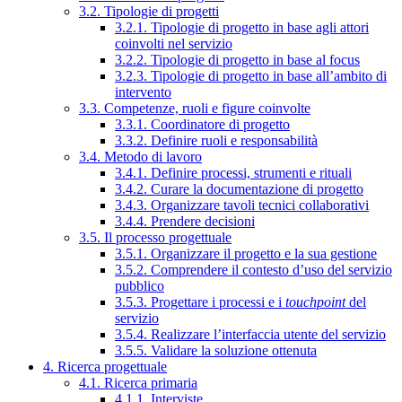
3.2. Tipologie di progetti
3.2.1. Tipologie di progetto in base agli attori
coinvolti nel servizio
3.2.2. Tipologie di progetto in base al focus
3.2.3. Tipologie di progetto in base all’ambito di
intervento
3.3. Competenze, ruoli e figure coinvolte
3.3.1. Coordinatore di progetto
3.3.2. Definire ruoli e responsabilità
3.4. Metodo di lavoro
3.4.1. Definire processi, strumenti e rituali
3.4.2. Curare la documentazione di progetto
3.4.3. Organizzare tavoli tecnici collaborativi
3.4.4. Prendere decisioni
3.5. Il processo progettuale
3.5.1. Organizzare il progetto e la sua gestione
3.5.2. Comprendere il contesto d’uso del servizio
pubblico
3.5.3. Progettare i processi e i
touchpoint
del
servizio
3.5.4. Realizzare l’interfaccia utente del servizio
3.5.5. Validare la soluzione ottenuta
4. Ricerca progettuale
4.1. Ricerca primaria
4.1.1. Interviste