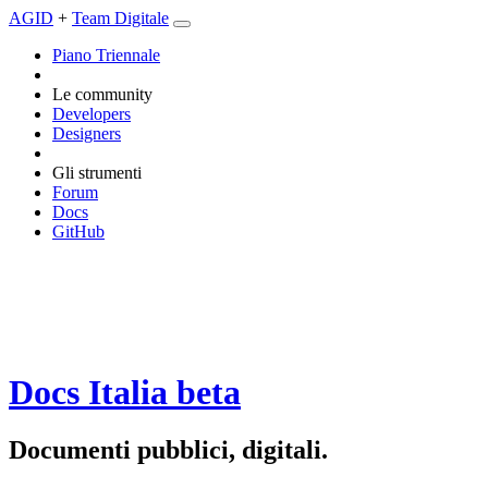
AGID
+
Team Digitale
Piano Triennale
Le community
Developers
Designers
Gli strumenti
Forum
Docs
GitHub
Docs Italia
beta
Documenti pubblici, digitali.