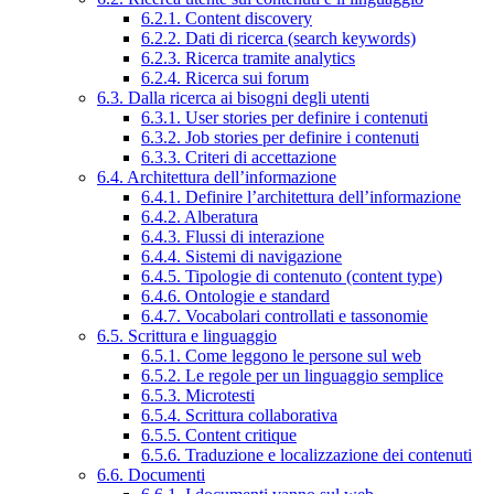
6.2.1. Content discovery
6.2.2. Dati di ricerca (search keywords)
6.2.3. Ricerca tramite analytics
6.2.4. Ricerca sui forum
6.3. Dalla ricerca ai bisogni degli utenti
6.3.1. User stories per definire i contenuti
6.3.2. Job stories per definire i contenuti
6.3.3. Criteri di accettazione
6.4. Architettura dell’informazione
6.4.1. Definire l’architettura dell’informazione
6.4.2. Alberatura
6.4.3. Flussi di interazione
6.4.4. Sistemi di navigazione
6.4.5. Tipologie di contenuto (content type)
6.4.6. Ontologie e standard
6.4.7. Vocabolari controllati e tassonomie
6.5. Scrittura e linguaggio
6.5.1. Come leggono le persone sul web
6.5.2. Le regole per un linguaggio semplice
6.5.3. Microtesti
6.5.4. Scrittura collaborativa
6.5.5. Content critique
6.5.6. Traduzione e localizzazione dei contenuti
6.6. Documenti