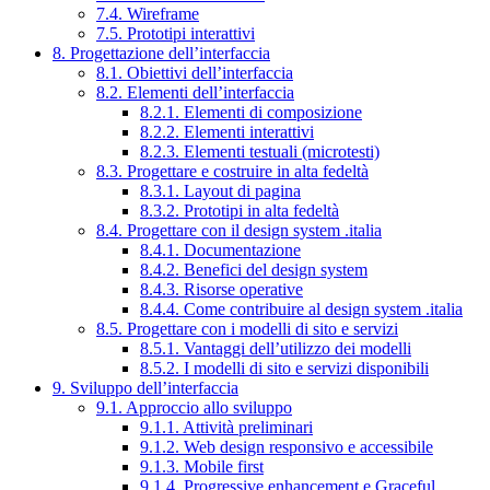
7.4. Wireframe
7.5. Prototipi interattivi
8. Progettazione dell’interfaccia
8.1. Obiettivi dell’interfaccia
8.2. Elementi dell’interfaccia
8.2.1. Elementi di composizione
8.2.2. Elementi interattivi
8.2.3. Elementi testuali (microtesti)
8.3. Progettare e costruire in alta fedeltà
8.3.1. Layout di pagina
8.3.2. Prototipi in alta fedeltà
8.4. Progettare con il design system .italia
8.4.1. Documentazione
8.4.2. Benefici del design system
8.4.3. Risorse operative
8.4.4. Come contribuire al design system .italia
8.5. Progettare con i modelli di sito e servizi
8.5.1. Vantaggi dell’utilizzo dei modelli
8.5.2. I modelli di sito e servizi disponibili
9. Sviluppo dell’interfaccia
9.1. Approccio allo sviluppo
9.1.1. Attività preliminari
9.1.2. Web design responsivo e accessibile
9.1.3. Mobile first
9.1.4. Progressive enhancement e Graceful