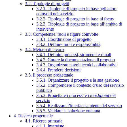
3.2. Tipologie di progetti
3.2.1. Tipologie di progetto in base agli attori
coinvolti nel servizio
3.2.2. Tipologie di progetto in base al focus
3.2.3. Tipologie di progetto in base all’ambito di
intervento
3.3. Competenze, ruoli e figure coinvolte
3.3.1. Coordinatore di progetto
3.3.2. Definire ruoli e responsabilità
3.4. Metodo di lavoro
3.4.1. Definire processi, strumenti e rituali
3.4.2. Curare la documentazione di progetto
3.4.3. Organizzare tavoli tecnici collaborativi
3.4.4. Prendere decisioni
3.5. Il processo progettuale
3.5.1. Organizzare il progetto e la sua gestione
3.5.2. Comprendere il contesto d’uso del servizio
pubblico
3.5.3. Progettare i processi e i
touchpoint
del
servizio
3.5.4. Realizzare l’interfaccia utente del servizio
3.5.5. Validare la soluzione ottenuta
4. Ricerca progettuale
4.1. Ricerca primaria
4.1.1. Interviste