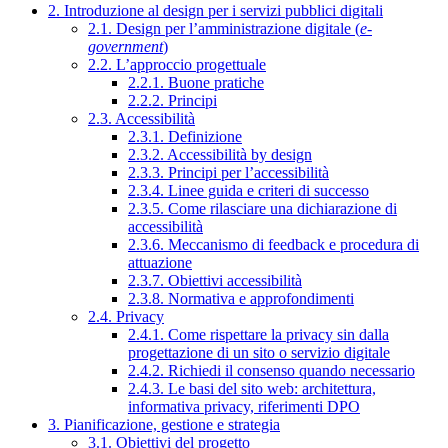
2. Introduzione al design per i servizi pubblici digitali
2.1. Design per l’amministrazione digitale (
e-
government
)
2.2. L’approccio progettuale
2.2.1. Buone pratiche
2.2.2. Principi
2.3. Accessibilità
2.3.1. Definizione
2.3.2. Accessibilità by design
2.3.3. Principi per l’accessibilità
2.3.4. Linee guida e criteri di successo
2.3.5. Come rilasciare una dichiarazione di
accessibilità
2.3.6. Meccanismo di feedback e procedura di
attuazione
2.3.7. Obiettivi accessibilità
2.3.8. Normativa e approfondimenti
2.4. Privacy
2.4.1. Come rispettare la privacy sin dalla
progettazione di un sito o servizio digitale
2.4.2. Richiedi il consenso quando necessario
2.4.3. Le basi del sito web: architettura,
informativa privacy, riferimenti DPO
3. Pianificazione, gestione e strategia
3.1. Obiettivi del progetto