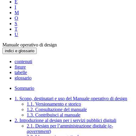
E
I
M
O
S
T
U
Manuale operativo di design
indici e glossario
contenuti
figure
tabelle
glossario
Sommario
1. Scopo, destinatari e uso del Manuale operativo di design
1.1. Versionamento e storico
1.2. Consultazione del manuale
1.3. Contribuisci al manuale
2. Introduzione al design per i servizi pubblici digitali
2.1. Design per l’amministrazione digitale (
e-
government
)