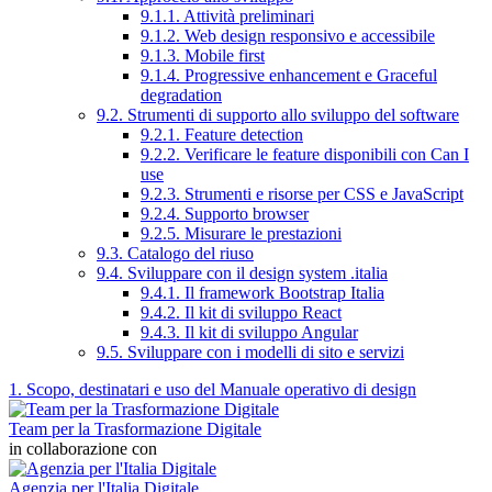
9.1.1. Attività preliminari
9.1.2. Web design responsivo e accessibile
9.1.3. Mobile first
9.1.4. Progressive enhancement e Graceful
degradation
9.2. Strumenti di supporto allo sviluppo del software
9.2.1. Feature detection
9.2.2. Verificare le feature disponibili con Can I
use
9.2.3. Strumenti e risorse per CSS e JavaScript
9.2.4. Supporto browser
9.2.5. Misurare le prestazioni
9.3. Catalogo del riuso
9.4. Sviluppare con il design system .italia
9.4.1. Il framework Bootstrap Italia
9.4.2. Il kit di sviluppo React
9.4.3. Il kit di sviluppo Angular
9.5. Sviluppare con i modelli di sito e servizi
1. Scopo, destinatari e uso del Manuale operativo di design
Team per la Trasformazione Digitale
in collaborazione con
Agenzia per l'Italia Digitale