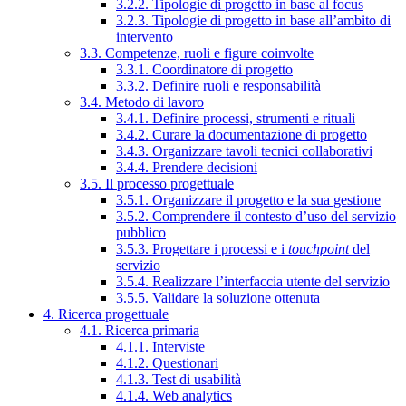
3.2.2. Tipologie di progetto in base al focus
3.2.3. Tipologie di progetto in base all’ambito di
intervento
3.3. Competenze, ruoli e figure coinvolte
3.3.1. Coordinatore di progetto
3.3.2. Definire ruoli e responsabilità
3.4. Metodo di lavoro
3.4.1. Definire processi, strumenti e rituali
3.4.2. Curare la documentazione di progetto
3.4.3. Organizzare tavoli tecnici collaborativi
3.4.4. Prendere decisioni
3.5. Il processo progettuale
3.5.1. Organizzare il progetto e la sua gestione
3.5.2. Comprendere il contesto d’uso del servizio
pubblico
3.5.3. Progettare i processi e i
touchpoint
del
servizio
3.5.4. Realizzare l’interfaccia utente del servizio
3.5.5. Validare la soluzione ottenuta
4. Ricerca progettuale
4.1. Ricerca primaria
4.1.1. Interviste
4.1.2. Questionari
4.1.3. Test di usabilità
4.1.4. Web analytics