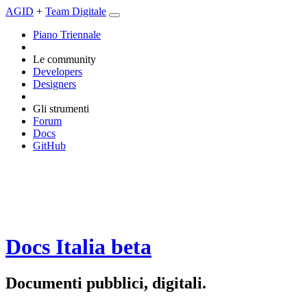
AGID
+
Team Digitale
Piano Triennale
Le community
Developers
Designers
Gli strumenti
Forum
Docs
GitHub
Docs Italia
beta
Documenti pubblici, digitali.