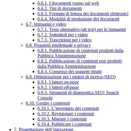
6.6.1. I documenti vanno sul web
6.6.2. Tipi di documenti
6.6.3. Formato di lettura dei documenti elettronici
6.6.4. Modalità di produzione dei documenti
6.7. Immagini e video
6.7.1. Testo alternativo (alt text) per le immagini
6.7.2. Sottotitoli per i video
6.7.3. Trascrizioni per i video
6.8. Proprietà intellettuale e privacy
6.8.1. Pubblicazione di contenuti prodotti dalla
Pubblica Amministrazione
6.8.2. Pubblicazione di contenuti non prodotti
dalla Pubblica Amministrazione
6.8.3. Consenso dei soggetti ritratti
6.9. Ottimizzazione per i motori di ricerca (SEO)
6.9.1. I fattori
on-page
6.9.2. I fattori
off-page
6.9.3. Strumenti di diagnostica SEO: Search
Console
6.10. Gestire i contenuti
6.10.1. L’inventario dei contenuti
6.10.2. Revisionare i contenuti
6.10.3. Migrare i contenuti
6.10.4. Pubblicare i contenuti
7. Progettazione dell’interazione