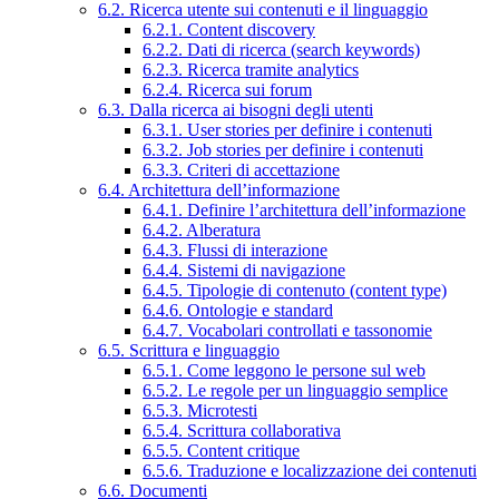
6.2. Ricerca utente sui contenuti e il linguaggio
6.2.1. Content discovery
6.2.2. Dati di ricerca (search keywords)
6.2.3. Ricerca tramite analytics
6.2.4. Ricerca sui forum
6.3. Dalla ricerca ai bisogni degli utenti
6.3.1. User stories per definire i contenuti
6.3.2. Job stories per definire i contenuti
6.3.3. Criteri di accettazione
6.4. Architettura dell’informazione
6.4.1. Definire l’architettura dell’informazione
6.4.2. Alberatura
6.4.3. Flussi di interazione
6.4.4. Sistemi di navigazione
6.4.5. Tipologie di contenuto (content type)
6.4.6. Ontologie e standard
6.4.7. Vocabolari controllati e tassonomie
6.5. Scrittura e linguaggio
6.5.1. Come leggono le persone sul web
6.5.2. Le regole per un linguaggio semplice
6.5.3. Microtesti
6.5.4. Scrittura collaborativa
6.5.5. Content critique
6.5.6. Traduzione e localizzazione dei contenuti
6.6. Documenti