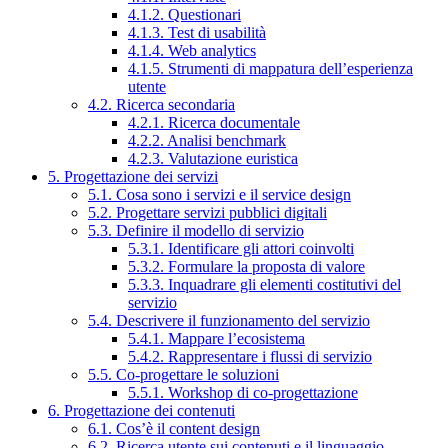
4.1.2. Questionari
4.1.3. Test di usabilità
4.1.4. Web analytics
4.1.5. Strumenti di mappatura dell’esperienza
utente
4.2. Ricerca secondaria
4.2.1. Ricerca documentale
4.2.2. Analisi benchmark
4.2.3. Valutazione euristica
5. Progettazione dei servizi
5.1. Cosa sono i servizi e il service design
5.2. Progettare servizi pubblici digitali
5.3. Definire il modello di servizio
5.3.1. Identificare gli attori coinvolti
5.3.2. Formulare la proposta di valore
5.3.3. Inquadrare gli elementi costitutivi del
servizio
5.4. Descrivere il funzionamento del servizio
5.4.1. Mappare l’ecosistema
5.4.2. Rappresentare i flussi di servizio
5.5. Co-progettare le soluzioni
5.5.1. Workshop di co-progettazione
6. Progettazione dei contenuti
6.1. Cos’è il content design
6.2. Ricerca utente sui contenuti e il linguaggio