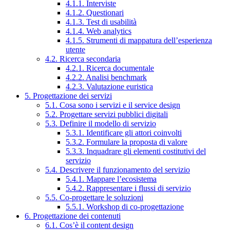
4.1.1. Interviste
4.1.2. Questionari
4.1.3. Test di usabilità
4.1.4. Web analytics
4.1.5. Strumenti di mappatura dell’esperienza
utente
4.2. Ricerca secondaria
4.2.1. Ricerca documentale
4.2.2. Analisi benchmark
4.2.3. Valutazione euristica
5. Progettazione dei servizi
5.1. Cosa sono i servizi e il service design
5.2. Progettare servizi pubblici digitali
5.3. Definire il modello di servizio
5.3.1. Identificare gli attori coinvolti
5.3.2. Formulare la proposta di valore
5.3.3. Inquadrare gli elementi costitutivi del
servizio
5.4. Descrivere il funzionamento del servizio
5.4.1. Mappare l’ecosistema
5.4.2. Rappresentare i flussi di servizio
5.5. Co-progettare le soluzioni
5.5.1. Workshop di co-progettazione
6. Progettazione dei contenuti
6.1. Cos’è il content design