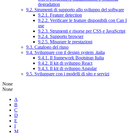
degradation
9.2. Strumenti di supporto allo sviluppo del software
9.2.1. Feature detection
9.2.2. Verificare le feature disponibili con Can I
use
9.2.3. Strumenti e risorse per CSS e JavaScript
9.2.4. Supporto browser
9.2.5. Misurare le prestazioni
9.3. Catalogo del riuso
9.4. Sviluppare con il design system .italia
9.4.1. Il framework Bootstrap Italia
9.4.2. Il kit di sviluppo React
9.4.3. Il kit di sviluppo Angular
9.5. Sviluppare con i modelli di sito e servizi
None
None
A
B
C
D
E
I
M