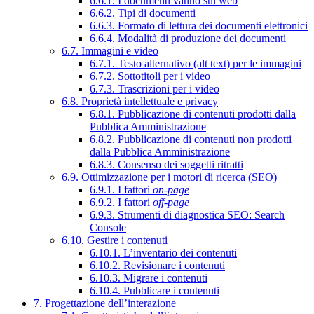
6.6.1. I documenti vanno sul web
6.6.2. Tipi di documenti
6.6.3. Formato di lettura dei documenti elettronici
6.6.4. Modalità di produzione dei documenti
6.7. Immagini e video
6.7.1. Testo alternativo (alt text) per le immagini
6.7.2. Sottotitoli per i video
6.7.3. Trascrizioni per i video
6.8. Proprietà intellettuale e privacy
6.8.1. Pubblicazione di contenuti prodotti dalla
Pubblica Amministrazione
6.8.2. Pubblicazione di contenuti non prodotti
dalla Pubblica Amministrazione
6.8.3. Consenso dei soggetti ritratti
6.9. Ottimizzazione per i motori di ricerca (SEO)
6.9.1. I fattori
on-page
6.9.2. I fattori
off-page
6.9.3. Strumenti di diagnostica SEO: Search
Console
6.10. Gestire i contenuti
6.10.1. L’inventario dei contenuti
6.10.2. Revisionare i contenuti
6.10.3. Migrare i contenuti
6.10.4. Pubblicare i contenuti
7. Progettazione dell’interazione