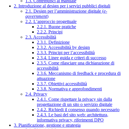
1.3. Contribuisci al manuale
2. Introduzione al design per i servizi pubblici digitali
2.1. Design per l’amministrazione digitale (
e-
government
)
2.2. L’approccio progettuale
2.2.1. Buone pratiche
2.2.2. Principi
2.3. Accessibilità
2.3.1. Definizione
2.3.2. Accessibilità by design
2.3.3. Principi per l’accessibilità
2.3.4. Linee guida e criteri di successo
2.3.5. Come rilasciare una dichiarazione di
accessibilità
2.3.6. Meccanismo di feedback e procedura di
attuazione
2.3.7. Obiettivi accessibilità
2.3.8. Normativa e approfondimenti
2.4. Privacy
2.4.1. Come rispettare la privacy sin dalla
progettazione di un sito o servizio digitale
2.4.2. Richiedi il consenso quando necessario
2.4.3. Le basi del sito web: architettura,
informativa privacy, riferimenti DPO
3. Pianificazione, gestione e strategia