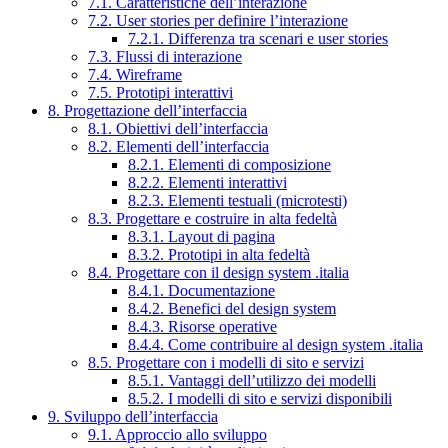
7.1. Caratteristiche dell’interazione
7.2. User stories per definire l’interazione
7.2.1. Differenza tra scenari e user stories
7.3. Flussi di interazione
7.4. Wireframe
7.5. Prototipi interattivi
8. Progettazione dell’interfaccia
8.1. Obiettivi dell’interfaccia
8.2. Elementi dell’interfaccia
8.2.1. Elementi di composizione
8.2.2. Elementi interattivi
8.2.3. Elementi testuali (microtesti)
8.3. Progettare e costruire in alta fedeltà
8.3.1. Layout di pagina
8.3.2. Prototipi in alta fedeltà
8.4. Progettare con il design system .italia
8.4.1. Documentazione
8.4.2. Benefici del design system
8.4.3. Risorse operative
8.4.4. Come contribuire al design system .italia
8.5. Progettare con i modelli di sito e servizi
8.5.1. Vantaggi dell’utilizzo dei modelli
8.5.2. I modelli di sito e servizi disponibili
9. Sviluppo dell’interfaccia
9.1. Approccio allo sviluppo