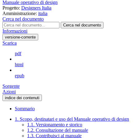
Manuale operativo di design
Progetto:
Designers Italia
Amministrazione:
italia
Cerca nel documento
Cerca nel documento
Informazioni
versione-corrente
Scarica
pdf
html
epub
Sorgente
Azioni
indice dei contenuti
Sommario
1. Scopo, destinatari e uso del Manuale operativo di design
1.1. Versionamento e storico
1.2. Consultazione del manuale
1.3. Contribuisci al manuale