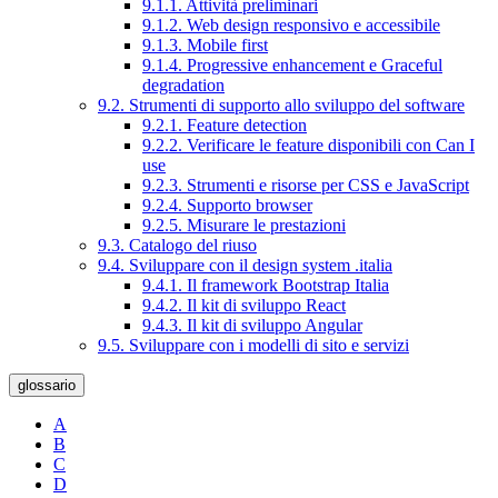
9.1.1. Attività preliminari
9.1.2. Web design responsivo e accessibile
9.1.3. Mobile first
9.1.4. Progressive enhancement e Graceful
degradation
9.2. Strumenti di supporto allo sviluppo del software
9.2.1. Feature detection
9.2.2. Verificare le feature disponibili con Can I
use
9.2.3. Strumenti e risorse per CSS e JavaScript
9.2.4. Supporto browser
9.2.5. Misurare le prestazioni
9.3. Catalogo del riuso
9.4. Sviluppare con il design system .italia
9.4.1. Il framework Bootstrap Italia
9.4.2. Il kit di sviluppo React
9.4.3. Il kit di sviluppo Angular
9.5. Sviluppare con i modelli di sito e servizi
glossario
A
B
C
D