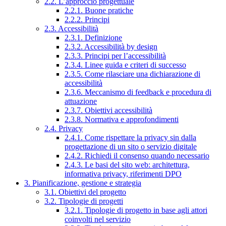
2.2. L’approccio progettuale
2.2.1. Buone pratiche
2.2.2. Principi
2.3. Accessibilità
2.3.1. Definizione
2.3.2. Accessibilità by design
2.3.3. Principi per l’accessibilità
2.3.4. Linee guida e criteri di successo
2.3.5. Come rilasciare una dichiarazione di
accessibilità
2.3.6. Meccanismo di feedback e procedura di
attuazione
2.3.7. Obiettivi accessibilità
2.3.8. Normativa e approfondimenti
2.4. Privacy
2.4.1. Come rispettare la privacy sin dalla
progettazione di un sito o servizio digitale
2.4.2. Richiedi il consenso quando necessario
2.4.3. Le basi del sito web: architettura,
informativa privacy, riferimenti DPO
3. Pianificazione, gestione e strategia
3.1. Obiettivi del progetto
3.2. Tipologie di progetti
3.2.1. Tipologie di progetto in base agli attori
coinvolti nel servizio