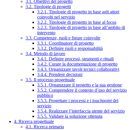
3.1. Obiettivi del progetto
3.2. Tipologie di progetti
3.2.1. Tipologie di progetto in base agli attori
coinvolti nel servizio
3.2.2. Tipologie di progetto in base al focus
3.2.3. Tipologie di progetto in base all’ambito di
intervento
3.3. Competenze, ruoli e figure coinvolte
3.3.1. Coordinatore di progetto
3.3.2. Definire ruoli e responsabilità
3.4. Metodo di lavoro
3.4.1. Definire processi, strumenti e rituali
3.4.2. Curare la documentazione di progetto
3.4.3. Organizzare tavoli tecnici collaborativi
3.4.4. Prendere decisioni
3.5. Il processo progettuale
3.5.1. Organizzare il progetto e la sua gestione
3.5.2. Comprendere il contesto d’uso del servizio
pubblico
3.5.3. Progettare i processi e i
touchpoint
del
servizio
3.5.4. Realizzare l’interfaccia utente del servizio
3.5.5. Validare la soluzione ottenuta
4. Ricerca progettuale
4.1. Ricerca primaria