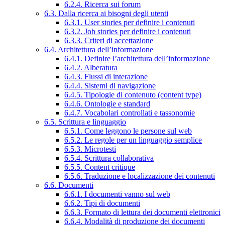
6.2.4. Ricerca sui forum
6.3. Dalla ricerca ai bisogni degli utenti
6.3.1. User stories per definire i contenuti
6.3.2. Job stories per definire i contenuti
6.3.3. Criteri di accettazione
6.4. Architettura dell’informazione
6.4.1. Definire l’architettura dell’informazione
6.4.2. Alberatura
6.4.3. Flussi di interazione
6.4.4. Sistemi di navigazione
6.4.5. Tipologie di contenuto (content type)
6.4.6. Ontologie e standard
6.4.7. Vocabolari controllati e tassonomie
6.5. Scrittura e linguaggio
6.5.1. Come leggono le persone sul web
6.5.2. Le regole per un linguaggio semplice
6.5.3. Microtesti
6.5.4. Scrittura collaborativa
6.5.5. Content critique
6.5.6. Traduzione e localizzazione dei contenuti
6.6. Documenti
6.6.1. I documenti vanno sul web
6.6.2. Tipi di documenti
6.6.3. Formato di lettura dei documenti elettronici
6.6.4. Modalità di produzione dei documenti