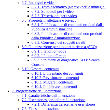
6.7. Immagini e video
6.7.1. Testo alternativo (alt text) per le immagini
6.7.2. Sottotitoli per i video
6.7.3. Trascrizioni per i video
6.8. Proprietà intellettuale e privacy
6.8.1. Pubblicazione di contenuti prodotti dalla
Pubblica Amministrazione
6.8.2. Pubblicazione di contenuti non prodotti
dalla Pubblica Amministrazione
6.8.3. Consenso dei soggetti ritratti
6.9. Ottimizzazione per i motori di ricerca (SEO)
6.9.1. I fattori
on-page
6.9.2. I fattori
off-page
6.9.3. Strumenti di diagnostica SEO: Search
Console
6.10. Gestire i contenuti
6.10.1. L’inventario dei contenuti
6.10.2. Revisionare i contenuti
6.10.3. Migrare i contenuti
6.10.4. Pubblicare i contenuti
7. Progettazione dell’interazione
7.1. Caratteristiche dell’interazione
7.2. User stories per definire l’interazione
7.2.1. Differenza tra scenari e user stories
7.3. Flussi di interazione