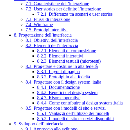
7.1. Caratteristiche dell’interazione
7.2. User stories per definire l’interazione
7.2.1. Differenza tra scenari e user stories
7.3. Flussi di interazione
7.4. Wireframe
7.5. Prototipi interattivi
8. Progettazione dell’interfaccia
8.1. Obiettivi dell’interfaccia
8.2. Elementi dell’interfaccia
8.2.1. Elementi di composizione
8.2.2. Elementi interattivi
8.2.3. Elementi testuali (microtesti)
8.3. Progettare e costruire in alta fedeltà
8.3.1. Layout di pagina
8.3.2. Prototipi in alta fedeltà
8.4. Progettare con il design system .italia
8.4.1. Documentazione
8.4.2. Benefici del design system
8.4.3. Risorse operative
8.4.4. Come contribuire al design system .italia
8.5. Progettare con i modelli di sito e servizi
8.5.1. Vantaggi dell’utilizzo dei modelli
8.5.2. I modelli di sito e servizi disponibili
9. Sviluppo dell’interfaccia
9.1. Approccio allo sviluppo