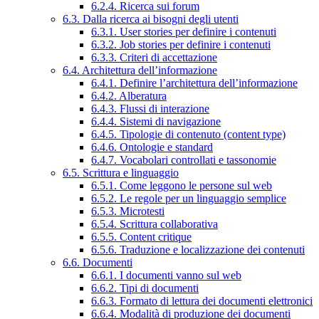
6.2.4. Ricerca sui forum
6.3. Dalla ricerca ai bisogni degli utenti
6.3.1. User stories per definire i contenuti
6.3.2. Job stories per definire i contenuti
6.3.3. Criteri di accettazione
6.4. Architettura dell’informazione
6.4.1. Definire l’architettura dell’informazione
6.4.2. Alberatura
6.4.3. Flussi di interazione
6.4.4. Sistemi di navigazione
6.4.5. Tipologie di contenuto (content type)
6.4.6. Ontologie e standard
6.4.7. Vocabolari controllati e tassonomie
6.5. Scrittura e linguaggio
6.5.1. Come leggono le persone sul web
6.5.2. Le regole per un linguaggio semplice
6.5.3. Microtesti
6.5.4. Scrittura collaborativa
6.5.5. Content critique
6.5.6. Traduzione e localizzazione dei contenuti
6.6. Documenti
6.6.1. I documenti vanno sul web
6.6.2. Tipi di documenti
6.6.3. Formato di lettura dei documenti elettronici
6.6.4. Modalità di produzione dei documenti