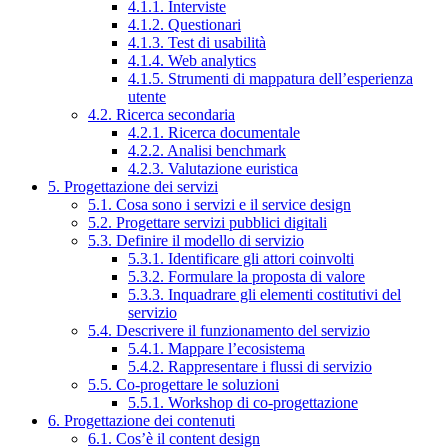
4.1.1. Interviste
4.1.2. Questionari
4.1.3. Test di usabilità
4.1.4. Web analytics
4.1.5. Strumenti di mappatura dell’esperienza
utente
4.2. Ricerca secondaria
4.2.1. Ricerca documentale
4.2.2. Analisi benchmark
4.2.3. Valutazione euristica
5. Progettazione dei servizi
5.1. Cosa sono i servizi e il service design
5.2. Progettare servizi pubblici digitali
5.3. Definire il modello di servizio
5.3.1. Identificare gli attori coinvolti
5.3.2. Formulare la proposta di valore
5.3.3. Inquadrare gli elementi costitutivi del
servizio
5.4. Descrivere il funzionamento del servizio
5.4.1. Mappare l’ecosistema
5.4.2. Rappresentare i flussi di servizio
5.5. Co-progettare le soluzioni
5.5.1. Workshop di co-progettazione
6. Progettazione dei contenuti
6.1. Cos’è il content design