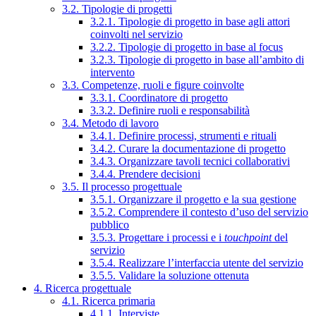
3.2. Tipologie di progetti
3.2.1. Tipologie di progetto in base agli attori
coinvolti nel servizio
3.2.2. Tipologie di progetto in base al focus
3.2.3. Tipologie di progetto in base all’ambito di
intervento
3.3. Competenze, ruoli e figure coinvolte
3.3.1. Coordinatore di progetto
3.3.2. Definire ruoli e responsabilità
3.4. Metodo di lavoro
3.4.1. Definire processi, strumenti e rituali
3.4.2. Curare la documentazione di progetto
3.4.3. Organizzare tavoli tecnici collaborativi
3.4.4. Prendere decisioni
3.5. Il processo progettuale
3.5.1. Organizzare il progetto e la sua gestione
3.5.2. Comprendere il contesto d’uso del servizio
pubblico
3.5.3. Progettare i processi e i
touchpoint
del
servizio
3.5.4. Realizzare l’interfaccia utente del servizio
3.5.5. Validare la soluzione ottenuta
4. Ricerca progettuale
4.1. Ricerca primaria
4.1.1. Interviste