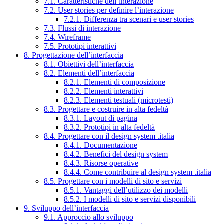
7.1. Caratteristiche dell’interazione
7.2. User stories per definire l’interazione
7.2.1. Differenza tra scenari e user stories
7.3. Flussi di interazione
7.4. Wireframe
7.5. Prototipi interattivi
8. Progettazione dell’interfaccia
8.1. Obiettivi dell’interfaccia
8.2. Elementi dell’interfaccia
8.2.1. Elementi di composizione
8.2.2. Elementi interattivi
8.2.3. Elementi testuali (microtesti)
8.3. Progettare e costruire in alta fedeltà
8.3.1. Layout di pagina
8.3.2. Prototipi in alta fedeltà
8.4. Progettare con il design system .italia
8.4.1. Documentazione
8.4.2. Benefici del design system
8.4.3. Risorse operative
8.4.4. Come contribuire al design system .italia
8.5. Progettare con i modelli di sito e servizi
8.5.1. Vantaggi dell’utilizzo dei modelli
8.5.2. I modelli di sito e servizi disponibili
9. Sviluppo dell’interfaccia
9.1. Approccio allo sviluppo