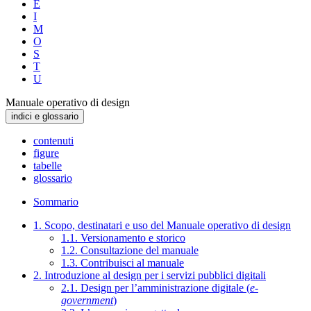
E
I
M
O
S
T
U
Manuale operativo di design
indici e glossario
contenuti
figure
tabelle
glossario
Sommario
1. Scopo, destinatari e uso del Manuale operativo di design
1.1. Versionamento e storico
1.2. Consultazione del manuale
1.3. Contribuisci al manuale
2. Introduzione al design per i servizi pubblici digitali
2.1. Design per l’amministrazione digitale (
e-
government
)