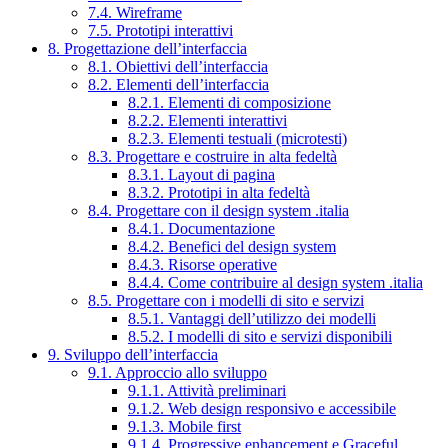
7.4. Wireframe
7.5. Prototipi interattivi
8. Progettazione dell’interfaccia
8.1. Obiettivi dell’interfaccia
8.2. Elementi dell’interfaccia
8.2.1. Elementi di composizione
8.2.2. Elementi interattivi
8.2.3. Elementi testuali (microtesti)
8.3. Progettare e costruire in alta fedeltà
8.3.1. Layout di pagina
8.3.2. Prototipi in alta fedeltà
8.4. Progettare con il design system .italia
8.4.1. Documentazione
8.4.2. Benefici del design system
8.4.3. Risorse operative
8.4.4. Come contribuire al design system .italia
8.5. Progettare con i modelli di sito e servizi
8.5.1. Vantaggi dell’utilizzo dei modelli
8.5.2. I modelli di sito e servizi disponibili
9. Sviluppo dell’interfaccia
9.1. Approccio allo sviluppo
9.1.1. Attività preliminari
9.1.2. Web design responsivo e accessibile
9.1.3. Mobile first
9.1.4. Progressive enhancement e Graceful