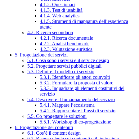
4.1.2. Questionari
4.1.3. Test di usabilità
4.1.4. Web analytics
4.1.5. Strumenti di mappatura dell’esperienza
utente
4.2. Ricerca secondaria
4.2.1. Ricerca documentale
4.2.2. Analisi benchmark
4.2.3. Valutazione euristica
5. Progettazione dei servizi
5.1. Cosa sono i servizi e il service design
5.2. Progettare servizi pubblici digitali
5.3. Definire il modello di servizio
5.3.1. Identificare gli attori coinvolti
5.3.2. Formulare la proposta di valore
5.3.3. Inquadrare gli elementi costitutivi del
servizio
5.4. Descrivere il funzionamento del servizio
5.4.1. Mappare l’ecosistema
5.4.2. Rappresentare i flussi di servizio
5.5. Co-progettare le soluzioni
5.5.1. Workshop di co-progettazione
6. Progettazione dei contenuti
6.1. Cos’è il content design
6.2. Ricerca utente sui contenuti e il linguaggio