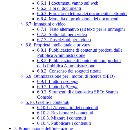
6.6.1. I documenti vanno sul web
6.6.2. Tipi di documenti
6.6.3. Formato di lettura dei documenti elettronici
6.6.4. Modalità di produzione dei documenti
6.7. Immagini e video
6.7.1. Testo alternativo (alt text) per le immagini
6.7.2. Sottotitoli per i video
6.7.3. Trascrizioni per i video
6.8. Proprietà intellettuale e privacy
6.8.1. Pubblicazione di contenuti prodotti dalla
Pubblica Amministrazione
6.8.2. Pubblicazione di contenuti non prodotti
dalla Pubblica Amministrazione
6.8.3. Consenso dei soggetti ritratti
6.9. Ottimizzazione per i motori di ricerca (SEO)
6.9.1. I fattori
on-page
6.9.2. I fattori
off-page
6.9.3. Strumenti di diagnostica SEO: Search
Console
6.10. Gestire i contenuti
6.10.1. L’inventario dei contenuti
6.10.2. Revisionare i contenuti
6.10.3. Migrare i contenuti
6.10.4. Pubblicare i contenuti
7. Progettazione dell’interazione