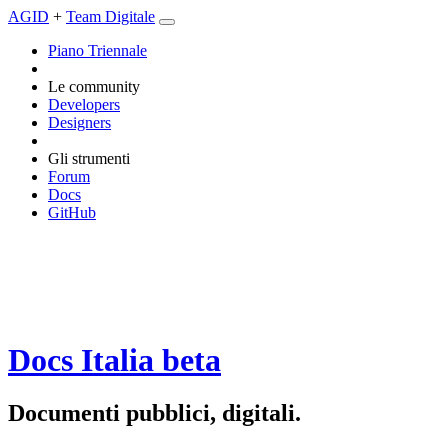
AGID
+
Team Digitale
Piano Triennale
Le community
Developers
Designers
Gli strumenti
Forum
Docs
GitHub
Docs Italia
beta
Documenti pubblici, digitali.