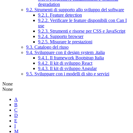
degradation
9.2. Strumenti di supporto allo sviluppo del software
9.2.1. Feature detection
9.2.2. Verificare le feature disponibili con Can I
use
9.2.3. Strumenti e risorse per CSS e JavaScript
9.2.4. Supporto browser
9.2.5. Misurare le prestazioni
9.3. Catalogo del riuso
9.4. Sviluppare con il design system .italia
9.4.1. Il framework Bootstrap Italia
9.4.2. Il kit di sviluppo React
9.4.3. Il kit di sviluppo Angular
9.5. Sviluppare con i modelli di sito e servizi
None
None
A
B
C
D
E
I
M