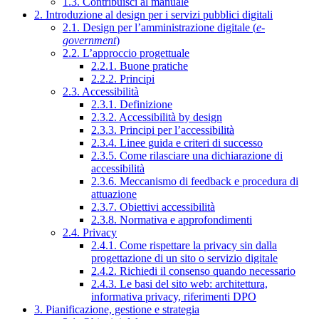
1.3. Contribuisci al manuale
2. Introduzione al design per i servizi pubblici digitali
2.1. Design per l’amministrazione digitale (
e-
government
)
2.2. L’approccio progettuale
2.2.1. Buone pratiche
2.2.2. Principi
2.3. Accessibilità
2.3.1. Definizione
2.3.2. Accessibilità by design
2.3.3. Principi per l’accessibilità
2.3.4. Linee guida e criteri di successo
2.3.5. Come rilasciare una dichiarazione di
accessibilità
2.3.6. Meccanismo di feedback e procedura di
attuazione
2.3.7. Obiettivi accessibilità
2.3.8. Normativa e approfondimenti
2.4. Privacy
2.4.1. Come rispettare la privacy sin dalla
progettazione di un sito o servizio digitale
2.4.2. Richiedi il consenso quando necessario
2.4.3. Le basi del sito web: architettura,
informativa privacy, riferimenti DPO
3. Pianificazione, gestione e strategia