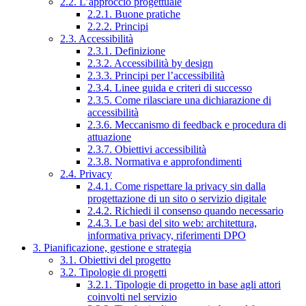
2.2. L’approccio progettuale
2.2.1. Buone pratiche
2.2.2. Principi
2.3. Accessibilità
2.3.1. Definizione
2.3.2. Accessibilità by design
2.3.3. Principi per l’accessibilità
2.3.4. Linee guida e criteri di successo
2.3.5. Come rilasciare una dichiarazione di
accessibilità
2.3.6. Meccanismo di feedback e procedura di
attuazione
2.3.7. Obiettivi accessibilità
2.3.8. Normativa e approfondimenti
2.4. Privacy
2.4.1. Come rispettare la privacy sin dalla
progettazione di un sito o servizio digitale
2.4.2. Richiedi il consenso quando necessario
2.4.3. Le basi del sito web: architettura,
informativa privacy, riferimenti DPO
3. Pianificazione, gestione e strategia
3.1. Obiettivi del progetto
3.2. Tipologie di progetti
3.2.1. Tipologie di progetto in base agli attori
coinvolti nel servizio