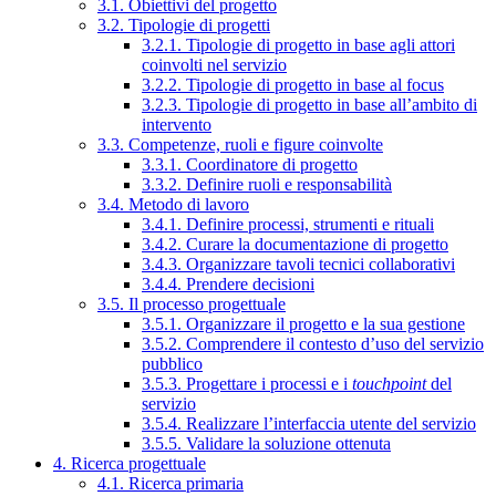
3.1. Obiettivi del progetto
3.2. Tipologie di progetti
3.2.1. Tipologie di progetto in base agli attori
coinvolti nel servizio
3.2.2. Tipologie di progetto in base al focus
3.2.3. Tipologie di progetto in base all’ambito di
intervento
3.3. Competenze, ruoli e figure coinvolte
3.3.1. Coordinatore di progetto
3.3.2. Definire ruoli e responsabilità
3.4. Metodo di lavoro
3.4.1. Definire processi, strumenti e rituali
3.4.2. Curare la documentazione di progetto
3.4.3. Organizzare tavoli tecnici collaborativi
3.4.4. Prendere decisioni
3.5. Il processo progettuale
3.5.1. Organizzare il progetto e la sua gestione
3.5.2. Comprendere il contesto d’uso del servizio
pubblico
3.5.3. Progettare i processi e i
touchpoint
del
servizio
3.5.4. Realizzare l’interfaccia utente del servizio
3.5.5. Validare la soluzione ottenuta
4. Ricerca progettuale
4.1. Ricerca primaria