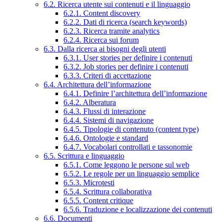
6.2. Ricerca utente sui contenuti e il linguaggio
6.2.1. Content discovery
6.2.2. Dati di ricerca (search keywords)
6.2.3. Ricerca tramite analytics
6.2.4. Ricerca sui forum
6.3. Dalla ricerca ai bisogni degli utenti
6.3.1. User stories per definire i contenuti
6.3.2. Job stories per definire i contenuti
6.3.3. Criteri di accettazione
6.4. Architettura dell’informazione
6.4.1. Definire l’architettura dell’informazione
6.4.2. Alberatura
6.4.3. Flussi di interazione
6.4.4. Sistemi di navigazione
6.4.5. Tipologie di contenuto (content type)
6.4.6. Ontologie e standard
6.4.7. Vocabolari controllati e tassonomie
6.5. Scrittura e linguaggio
6.5.1. Come leggono le persone sul web
6.5.2. Le regole per un linguaggio semplice
6.5.3. Microtesti
6.5.4. Scrittura collaborativa
6.5.5. Content critique
6.5.6. Traduzione e localizzazione dei contenuti
6.6. Documenti