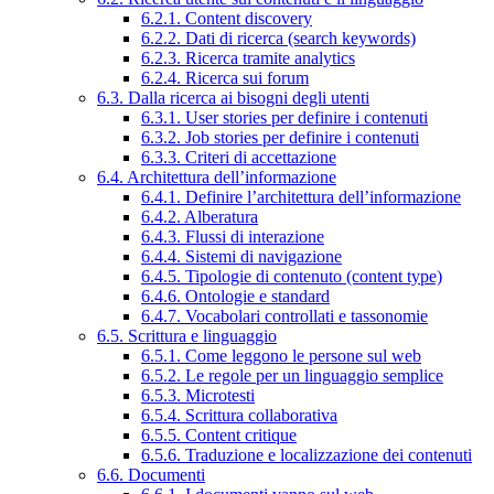
6.2.1. Content discovery
6.2.2. Dati di ricerca (search keywords)
6.2.3. Ricerca tramite analytics
6.2.4. Ricerca sui forum
6.3. Dalla ricerca ai bisogni degli utenti
6.3.1. User stories per definire i contenuti
6.3.2. Job stories per definire i contenuti
6.3.3. Criteri di accettazione
6.4. Architettura dell’informazione
6.4.1. Definire l’architettura dell’informazione
6.4.2. Alberatura
6.4.3. Flussi di interazione
6.4.4. Sistemi di navigazione
6.4.5. Tipologie di contenuto (content type)
6.4.6. Ontologie e standard
6.4.7. Vocabolari controllati e tassonomie
6.5. Scrittura e linguaggio
6.5.1. Come leggono le persone sul web
6.5.2. Le regole per un linguaggio semplice
6.5.3. Microtesti
6.5.4. Scrittura collaborativa
6.5.5. Content critique
6.5.6. Traduzione e localizzazione dei contenuti
6.6. Documenti