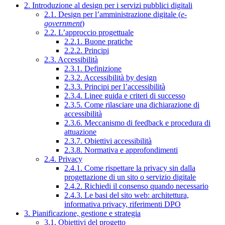
2. Introduzione al design per i servizi pubblici digitali
2.1. Design per l’amministrazione digitale (
e-
government
)
2.2. L’approccio progettuale
2.2.1. Buone pratiche
2.2.2. Principi
2.3. Accessibilità
2.3.1. Definizione
2.3.2. Accessibilità by design
2.3.3. Principi per l’accessibilità
2.3.4. Linee guida e criteri di successo
2.3.5. Come rilasciare una dichiarazione di
accessibilità
2.3.6. Meccanismo di feedback e procedura di
attuazione
2.3.7. Obiettivi accessibilità
2.3.8. Normativa e approfondimenti
2.4. Privacy
2.4.1. Come rispettare la privacy sin dalla
progettazione di un sito o servizio digitale
2.4.2. Richiedi il consenso quando necessario
2.4.3. Le basi del sito web: architettura,
informativa privacy, riferimenti DPO
3. Pianificazione, gestione e strategia
3.1. Obiettivi del progetto