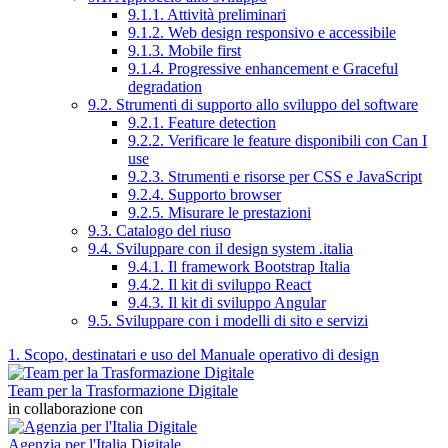
9.1.1. Attività preliminari
9.1.2. Web design responsivo e accessibile
9.1.3. Mobile first
9.1.4. Progressive enhancement e Graceful
degradation
9.2. Strumenti di supporto allo sviluppo del software
9.2.1. Feature detection
9.2.2. Verificare le feature disponibili con Can I
use
9.2.3. Strumenti e risorse per CSS e JavaScript
9.2.4. Supporto browser
9.2.5. Misurare le prestazioni
9.3. Catalogo del riuso
9.4. Sviluppare con il design system .italia
9.4.1. Il framework Bootstrap Italia
9.4.2. Il kit di sviluppo React
9.4.3. Il kit di sviluppo Angular
9.5. Sviluppare con i modelli di sito e servizi
1. Scopo, destinatari e uso del Manuale operativo di design
Team per la Trasformazione Digitale
in collaborazione con
Agenzia per l'Italia Digitale