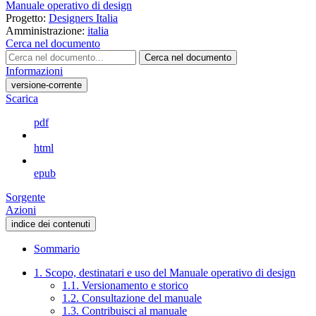
Manuale operativo di design
Progetto:
Designers Italia
Amministrazione:
italia
Cerca nel documento
Cerca nel documento
Informazioni
versione-corrente
Scarica
pdf
html
epub
Sorgente
Azioni
indice dei contenuti
Sommario
1. Scopo, destinatari e uso del Manuale operativo di design
1.1. Versionamento e storico
1.2. Consultazione del manuale
1.3. Contribuisci al manuale