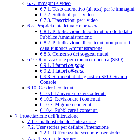
6.7. Immagini e video
6.7.1. Testo alternativo (alt text) per le immagini
6.7.2. Sottotitoli per i video
6.7.3. Trascrizioni per i video
6.8. Proprietà intellettuale e privacy
6.8.1. Pubblicazione di contenuti prodotti dalla
Pubblica Amministrazione
6.8.2. Pubblicazione di contenuti non prodotti
dalla Pubblica Amministrazione
6.8.3. Consenso dei soggetti ritratti
6.9. Ottimizzazione per i motori di ricerca (SEO)
6.9.1. I fattori
on-page
6.9.2. I fattori
off-page
6.9.3. Strumenti di diagnostica SEO: Search
Console
6.10. Gestire i contenuti
6.10.1. L’inventario dei contenuti
6.10.2. Revisionare i contenuti
6.10.3. Migrare i contenuti
6.10.4. Pubblicare i contenuti
7. Progettazione dell’interazione
7.1. Caratteristiche dell’interazione
7.2. User stories per definire l’interazione
7.2.1. Differenza tra scenari e user stories
7.3. Flussi di interazione