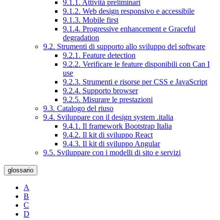
9.1.1. Attività preliminari
9.1.2. Web design responsivo e accessibile
9.1.3. Mobile first
9.1.4. Progressive enhancement e Graceful
degradation
9.2. Strumenti di supporto allo sviluppo del software
9.2.1. Feature detection
9.2.2. Verificare le feature disponibili con Can I
use
9.2.3. Strumenti e risorse per CSS e JavaScript
9.2.4. Supporto browser
9.2.5. Misurare le prestazioni
9.3. Catalogo del riuso
9.4. Sviluppare con il design system .italia
9.4.1. Il framework Bootstrap Italia
9.4.2. Il kit di sviluppo React
9.4.3. Il kit di sviluppo Angular
9.5. Sviluppare con i modelli di sito e servizi
glossario
A
B
C
D