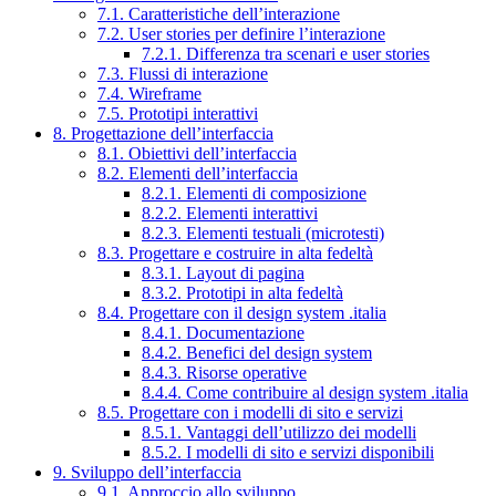
7.1. Caratteristiche dell’interazione
7.2. User stories per definire l’interazione
7.2.1. Differenza tra scenari e user stories
7.3. Flussi di interazione
7.4. Wireframe
7.5. Prototipi interattivi
8. Progettazione dell’interfaccia
8.1. Obiettivi dell’interfaccia
8.2. Elementi dell’interfaccia
8.2.1. Elementi di composizione
8.2.2. Elementi interattivi
8.2.3. Elementi testuali (microtesti)
8.3. Progettare e costruire in alta fedeltà
8.3.1. Layout di pagina
8.3.2. Prototipi in alta fedeltà
8.4. Progettare con il design system .italia
8.4.1. Documentazione
8.4.2. Benefici del design system
8.4.3. Risorse operative
8.4.4. Come contribuire al design system .italia
8.5. Progettare con i modelli di sito e servizi
8.5.1. Vantaggi dell’utilizzo dei modelli
8.5.2. I modelli di sito e servizi disponibili
9. Sviluppo dell’interfaccia
9.1. Approccio allo sviluppo