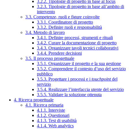
3.2.2. Tipologie di progetto in base al focus
3.2.3. Tipologie di progetto in base all’ambito di
intervento
3.3. Competenze, ruoli e figure coinvolte
3.3.1. Coordinatore di progetto
3.3.2. Definire ruoli e responsabilità
3.4. Metodo di lavoro
3.4.1. Definire processi, strumenti e rituali
3.4.2. Curare la documentazione di progetto
3.4.3. Organizzare tavoli tecnici collaborativi
3.4.4. Prendere decisioni
3.5. Il processo progettuale
3.5.1. Organizzare il progetto e la sua gestione
3.5.2. Comprendere il contesto d’uso del servizio
pubblico
3.5.3. Progettare i processi e i
touchpoint
del
servizio
3.5.4. Realizzare l’interfaccia utente del servizio
3.5.5. Validare la soluzione ottenuta
4. Ricerca progettuale
4.1. Ricerca primaria
4.1.1. Interviste
4.1.2. Questionari
4.1.3. Test di usabilità
4.1.4. Web analytics