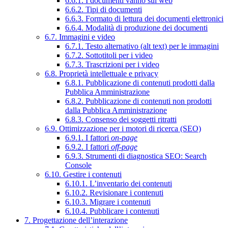
6.6.1. I documenti vanno sul web
6.6.2. Tipi di documenti
6.6.3. Formato di lettura dei documenti elettronici
6.6.4. Modalità di produzione dei documenti
6.7. Immagini e video
6.7.1. Testo alternativo (alt text) per le immagini
6.7.2. Sottotitoli per i video
6.7.3. Trascrizioni per i video
6.8. Proprietà intellettuale e privacy
6.8.1. Pubblicazione di contenuti prodotti dalla
Pubblica Amministrazione
6.8.2. Pubblicazione di contenuti non prodotti
dalla Pubblica Amministrazione
6.8.3. Consenso dei soggetti ritratti
6.9. Ottimizzazione per i motori di ricerca (SEO)
6.9.1. I fattori
on-page
6.9.2. I fattori
off-page
6.9.3. Strumenti di diagnostica SEO: Search
Console
6.10. Gestire i contenuti
6.10.1. L’inventario dei contenuti
6.10.2. Revisionare i contenuti
6.10.3. Migrare i contenuti
6.10.4. Pubblicare i contenuti
7. Progettazione dell’interazione