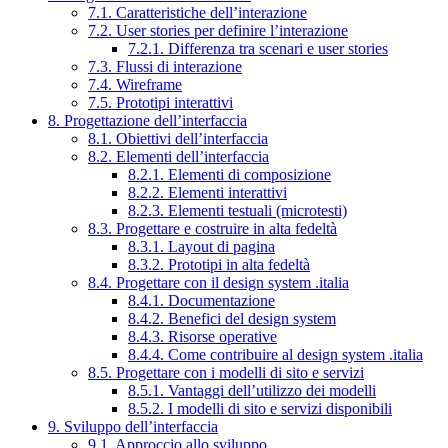
7.1. Caratteristiche dell’interazione
7.2. User stories per definire l’interazione
7.2.1. Differenza tra scenari e user stories
7.3. Flussi di interazione
7.4. Wireframe
7.5. Prototipi interattivi
8. Progettazione dell’interfaccia
8.1. Obiettivi dell’interfaccia
8.2. Elementi dell’interfaccia
8.2.1. Elementi di composizione
8.2.2. Elementi interattivi
8.2.3. Elementi testuali (microtesti)
8.3. Progettare e costruire in alta fedeltà
8.3.1. Layout di pagina
8.3.2. Prototipi in alta fedeltà
8.4. Progettare con il design system .italia
8.4.1. Documentazione
8.4.2. Benefici del design system
8.4.3. Risorse operative
8.4.4. Come contribuire al design system .italia
8.5. Progettare con i modelli di sito e servizi
8.5.1. Vantaggi dell’utilizzo dei modelli
8.5.2. I modelli di sito e servizi disponibili
9. Sviluppo dell’interfaccia
9.1. Approccio allo sviluppo