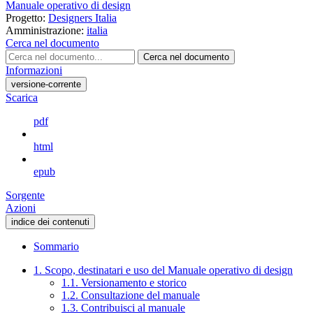
Manuale operativo di design
Progetto:
Designers Italia
Amministrazione:
italia
Cerca nel documento
Cerca nel documento
Informazioni
versione-corrente
Scarica
pdf
html
epub
Sorgente
Azioni
indice dei contenuti
Sommario
1. Scopo, destinatari e uso del Manuale operativo di design
1.1. Versionamento e storico
1.2. Consultazione del manuale
1.3. Contribuisci al manuale