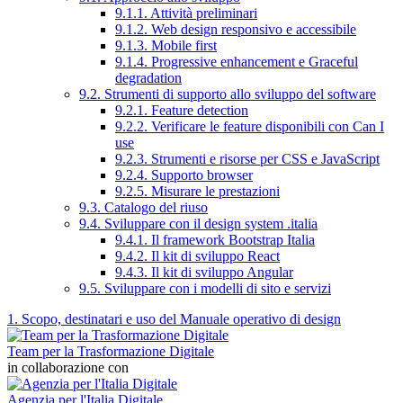
9.1.1. Attività preliminari
9.1.2. Web design responsivo e accessibile
9.1.3. Mobile first
9.1.4. Progressive enhancement e Graceful
degradation
9.2. Strumenti di supporto allo sviluppo del software
9.2.1. Feature detection
9.2.2. Verificare le feature disponibili con Can I
use
9.2.3. Strumenti e risorse per CSS e JavaScript
9.2.4. Supporto browser
9.2.5. Misurare le prestazioni
9.3. Catalogo del riuso
9.4. Sviluppare con il design system .italia
9.4.1. Il framework Bootstrap Italia
9.4.2. Il kit di sviluppo React
9.4.3. Il kit di sviluppo Angular
9.5. Sviluppare con i modelli di sito e servizi
1. Scopo, destinatari e uso del Manuale operativo di design
Team per la Trasformazione Digitale
in collaborazione con
Agenzia per l'Italia Digitale