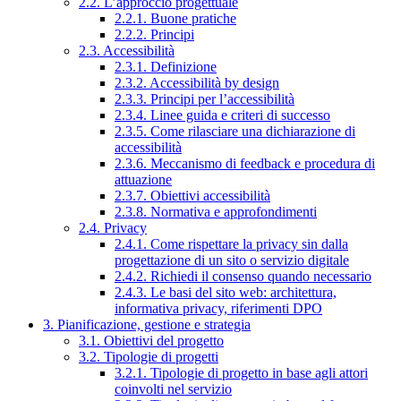
2.2. L’approccio progettuale
2.2.1. Buone pratiche
2.2.2. Principi
2.3. Accessibilità
2.3.1. Definizione
2.3.2. Accessibilità by design
2.3.3. Principi per l’accessibilità
2.3.4. Linee guida e criteri di successo
2.3.5. Come rilasciare una dichiarazione di
accessibilità
2.3.6. Meccanismo di feedback e procedura di
attuazione
2.3.7. Obiettivi accessibilità
2.3.8. Normativa e approfondimenti
2.4. Privacy
2.4.1. Come rispettare la privacy sin dalla
progettazione di un sito o servizio digitale
2.4.2. Richiedi il consenso quando necessario
2.4.3. Le basi del sito web: architettura,
informativa privacy, riferimenti DPO
3. Pianificazione, gestione e strategia
3.1. Obiettivi del progetto
3.2. Tipologie di progetti
3.2.1. Tipologie di progetto in base agli attori
coinvolti nel servizio