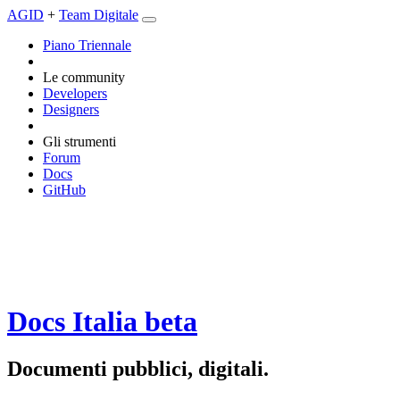
AGID
+
Team Digitale
Piano Triennale
Le community
Developers
Designers
Gli strumenti
Forum
Docs
GitHub
Docs Italia
beta
Documenti pubblici, digitali.