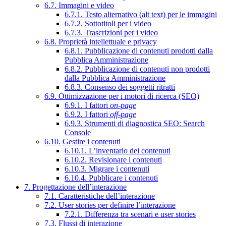
6.7. Immagini e video
6.7.1. Testo alternativo (alt text) per le immagini
6.7.2. Sottotitoli per i video
6.7.3. Trascrizioni per i video
6.8. Proprietà intellettuale e privacy
6.8.1. Pubblicazione di contenuti prodotti dalla
Pubblica Amministrazione
6.8.2. Pubblicazione di contenuti non prodotti
dalla Pubblica Amministrazione
6.8.3. Consenso dei soggetti ritratti
6.9. Ottimizzazione per i motori di ricerca (SEO)
6.9.1. I fattori
on-page
6.9.2. I fattori
off-page
6.9.3. Strumenti di diagnostica SEO: Search
Console
6.10. Gestire i contenuti
6.10.1. L’inventario dei contenuti
6.10.2. Revisionare i contenuti
6.10.3. Migrare i contenuti
6.10.4. Pubblicare i contenuti
7. Progettazione dell’interazione
7.1. Caratteristiche dell’interazione
7.2. User stories per definire l’interazione
7.2.1. Differenza tra scenari e user stories
7.3. Flussi di interazione