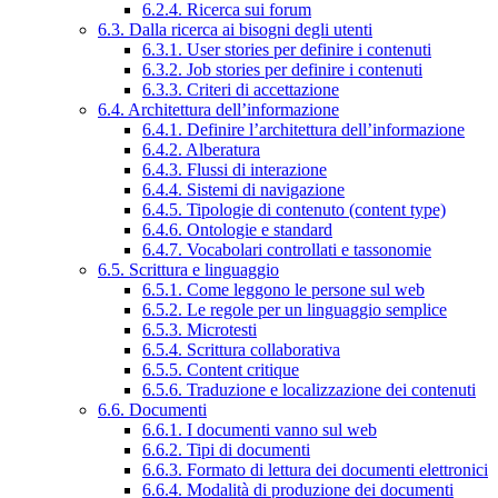
6.2.4. Ricerca sui forum
6.3. Dalla ricerca ai bisogni degli utenti
6.3.1. User stories per definire i contenuti
6.3.2. Job stories per definire i contenuti
6.3.3. Criteri di accettazione
6.4. Architettura dell’informazione
6.4.1. Definire l’architettura dell’informazione
6.4.2. Alberatura
6.4.3. Flussi di interazione
6.4.4. Sistemi di navigazione
6.4.5. Tipologie di contenuto (content type)
6.4.6. Ontologie e standard
6.4.7. Vocabolari controllati e tassonomie
6.5. Scrittura e linguaggio
6.5.1. Come leggono le persone sul web
6.5.2. Le regole per un linguaggio semplice
6.5.3. Microtesti
6.5.4. Scrittura collaborativa
6.5.5. Content critique
6.5.6. Traduzione e localizzazione dei contenuti
6.6. Documenti
6.6.1. I documenti vanno sul web
6.6.2. Tipi di documenti
6.6.3. Formato di lettura dei documenti elettronici
6.6.4. Modalità di produzione dei documenti