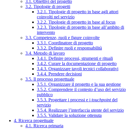
3.1. Obiettivi del progetto
3.2. Tipologie di progetti
3.2.1. Tipologie di progetto in base agli attori
coinvolti nel servizio
3.2.2. Tipologie di progetto in base al focus
3.2.3. Tipologie di progetto in base all’ambito di
intervento
3.3. Competenze, ruoli e figure coinvolte
3.3.1. Coordinatore di progetto
3.3.2. Definire ruoli e responsabilità
3.4. Metodo di lavoro
3.4.1. Definire processi, strumenti e rituali
3.4.2. Curare la documentazione di progetto
3.4.3. Organizzare tavoli tecnici collaborativi
3.4.4. Prendere decisioni
3.5. Il processo progettuale
3.5.1. Organizzare il progetto e la sua gestione
3.5.2. Comprendere il contesto d’uso del servizio
pubblico
3.5.3. Progettare i processi e i
touchpoint
del
servizio
3.5.4. Realizzare l’interfaccia utente del servizio
3.5.5. Validare la soluzione ottenuta
4. Ricerca progettuale
4.1. Ricerca primaria