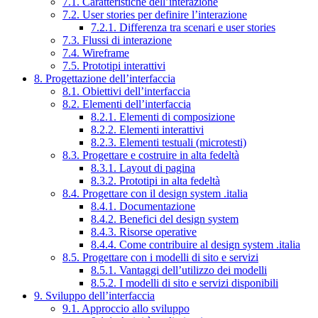
7.1. Caratteristiche dell’interazione
7.2. User stories per definire l’interazione
7.2.1. Differenza tra scenari e user stories
7.3. Flussi di interazione
7.4. Wireframe
7.5. Prototipi interattivi
8. Progettazione dell’interfaccia
8.1. Obiettivi dell’interfaccia
8.2. Elementi dell’interfaccia
8.2.1. Elementi di composizione
8.2.2. Elementi interattivi
8.2.3. Elementi testuali (microtesti)
8.3. Progettare e costruire in alta fedeltà
8.3.1. Layout di pagina
8.3.2. Prototipi in alta fedeltà
8.4. Progettare con il design system .italia
8.4.1. Documentazione
8.4.2. Benefici del design system
8.4.3. Risorse operative
8.4.4. Come contribuire al design system .italia
8.5. Progettare con i modelli di sito e servizi
8.5.1. Vantaggi dell’utilizzo dei modelli
8.5.2. I modelli di sito e servizi disponibili
9. Sviluppo dell’interfaccia
9.1. Approccio allo sviluppo