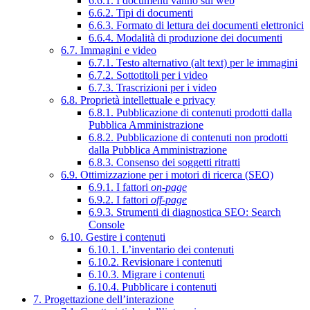
6.6.1. I documenti vanno sul web
6.6.2. Tipi di documenti
6.6.3. Formato di lettura dei documenti elettronici
6.6.4. Modalità di produzione dei documenti
6.7. Immagini e video
6.7.1. Testo alternativo (alt text) per le immagini
6.7.2. Sottotitoli per i video
6.7.3. Trascrizioni per i video
6.8. Proprietà intellettuale e privacy
6.8.1. Pubblicazione di contenuti prodotti dalla
Pubblica Amministrazione
6.8.2. Pubblicazione di contenuti non prodotti
dalla Pubblica Amministrazione
6.8.3. Consenso dei soggetti ritratti
6.9. Ottimizzazione per i motori di ricerca (SEO)
6.9.1. I fattori
on-page
6.9.2. I fattori
off-page
6.9.3. Strumenti di diagnostica SEO: Search
Console
6.10. Gestire i contenuti
6.10.1. L’inventario dei contenuti
6.10.2. Revisionare i contenuti
6.10.3. Migrare i contenuti
6.10.4. Pubblicare i contenuti
7. Progettazione dell’interazione