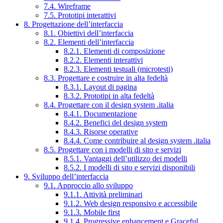
7.4. Wireframe
7.5. Prototipi interattivi
8. Progettazione dell’interfaccia
8.1. Obiettivi dell’interfaccia
8.2. Elementi dell’interfaccia
8.2.1. Elementi di composizione
8.2.2. Elementi interattivi
8.2.3. Elementi testuali (microtesti)
8.3. Progettare e costruire in alta fedeltà
8.3.1. Layout di pagina
8.3.2. Prototipi in alta fedeltà
8.4. Progettare con il design system .italia
8.4.1. Documentazione
8.4.2. Benefici del design system
8.4.3. Risorse operative
8.4.4. Come contribuire al design system .italia
8.5. Progettare con i modelli di sito e servizi
8.5.1. Vantaggi dell’utilizzo dei modelli
8.5.2. I modelli di sito e servizi disponibili
9. Sviluppo dell’interfaccia
9.1. Approccio allo sviluppo
9.1.1. Attività preliminari
9.1.2. Web design responsivo e accessibile
9.1.3. Mobile first
9.1.4. Progressive enhancement e Graceful