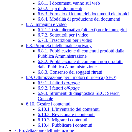
6.6.1. I documenti vanno sul web
6.6.2. Tipi di documenti
6.6.3. Formato di lettura dei documenti elettronici
6.6.4. Modalità di produzione dei documenti
6.7. Immagini e video
6.7.1. Testo alternativo (alt text) per le immagini
6.7.2. Sottotitoli per i video
6.7.3. Trascrizioni per i video
6.8. Proprietà intellettuale e privacy
6.8.1. Pubblicazione di contenuti prodotti dalla
Pubblica Amministrazione
6.8.2. Pubblicazione di contenuti non prodotti
dalla Pubblica Amministrazione
6.8.3. Consenso dei soggetti ritratti
6.9. Ottimizzazione per i motori di ricerca (SEO)
6.9.1. I fattori
on-page
6.9.2. I fattori
off-page
6.9.3. Strumenti di diagnostica SEO: Search
Console
6.10. Gestire i contenuti
6.10.1. L’inventario dei contenuti
6.10.2. Revisionare i contenuti
6.10.3. Migrare i contenuti
6.10.4. Pubblicare i contenuti
7. Progettazione dell’interazione