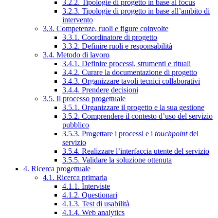
3.2.2. Tipologie di progetto in base al focus
3.2.3. Tipologie di progetto in base all’ambito di
intervento
3.3. Competenze, ruoli e figure coinvolte
3.3.1. Coordinatore di progetto
3.3.2. Definire ruoli e responsabilità
3.4. Metodo di lavoro
3.4.1. Definire processi, strumenti e rituali
3.4.2. Curare la documentazione di progetto
3.4.3. Organizzare tavoli tecnici collaborativi
3.4.4. Prendere decisioni
3.5. Il processo progettuale
3.5.1. Organizzare il progetto e la sua gestione
3.5.2. Comprendere il contesto d’uso del servizio
pubblico
3.5.3. Progettare i processi e i
touchpoint
del
servizio
3.5.4. Realizzare l’interfaccia utente del servizio
3.5.5. Validare la soluzione ottenuta
4. Ricerca progettuale
4.1. Ricerca primaria
4.1.1. Interviste
4.1.2. Questionari
4.1.3. Test di usabilità
4.1.4. Web analytics