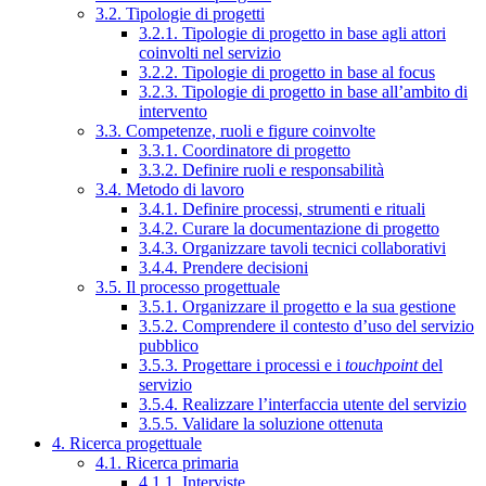
3.2. Tipologie di progetti
3.2.1. Tipologie di progetto in base agli attori
coinvolti nel servizio
3.2.2. Tipologie di progetto in base al focus
3.2.3. Tipologie di progetto in base all’ambito di
intervento
3.3. Competenze, ruoli e figure coinvolte
3.3.1. Coordinatore di progetto
3.3.2. Definire ruoli e responsabilità
3.4. Metodo di lavoro
3.4.1. Definire processi, strumenti e rituali
3.4.2. Curare la documentazione di progetto
3.4.3. Organizzare tavoli tecnici collaborativi
3.4.4. Prendere decisioni
3.5. Il processo progettuale
3.5.1. Organizzare il progetto e la sua gestione
3.5.2. Comprendere il contesto d’uso del servizio
pubblico
3.5.3. Progettare i processi e i
touchpoint
del
servizio
3.5.4. Realizzare l’interfaccia utente del servizio
3.5.5. Validare la soluzione ottenuta
4. Ricerca progettuale
4.1. Ricerca primaria
4.1.1. Interviste