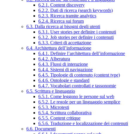
6.2.1. Content discovery
6.2.2. Dati di ricerca (search keywords)
6.2.3. Ricerca tramite analytics
6.2.4. Ricerca sui forum
6.3. Dalla ricerca ai bisogni degli utenti
6.3.1. User stories per definire i contenuti
6.3.2. Job stories per definire i contenuti
6.3.3. Criteri di accettazione
6.4. Architettura dell’informazione
6.4.1. Definire l’architettura dell’informazione
6.4.2. Alberatura
6.4.3. Flussi di interazione
6.4.4. Sistemi di navigazione
6.4.5. Tipologie di contenuto (content type)
6.4.6. Ontologie e standard
6.4.7. Vocabolari controllati e tassonomie
6.5. Scrittura e linguaggio
6.5.1. Come leggono le persone sul web
6.5.2. Le regole per un linguaggio semplice
6.5.3. Microtesti
6.5.4. Scrittura collaborativa
6.5.5. Content critique
6.5.6. Traduzione e localizzazione dei contenuti
6.6. Documenti