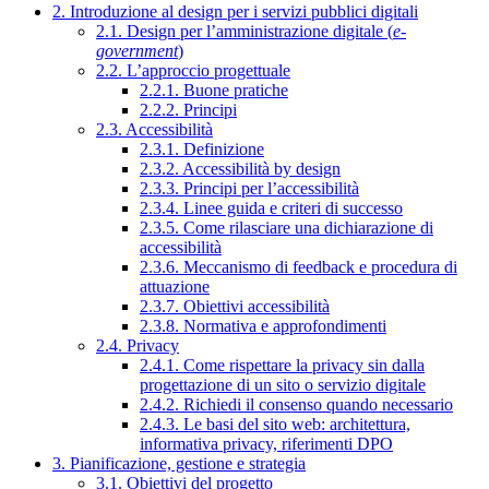
2. Introduzione al design per i servizi pubblici digitali
2.1. Design per l’amministrazione digitale (
e-
government
)
2.2. L’approccio progettuale
2.2.1. Buone pratiche
2.2.2. Principi
2.3. Accessibilità
2.3.1. Definizione
2.3.2. Accessibilità by design
2.3.3. Principi per l’accessibilità
2.3.4. Linee guida e criteri di successo
2.3.5. Come rilasciare una dichiarazione di
accessibilità
2.3.6. Meccanismo di feedback e procedura di
attuazione
2.3.7. Obiettivi accessibilità
2.3.8. Normativa e approfondimenti
2.4. Privacy
2.4.1. Come rispettare la privacy sin dalla
progettazione di un sito o servizio digitale
2.4.2. Richiedi il consenso quando necessario
2.4.3. Le basi del sito web: architettura,
informativa privacy, riferimenti DPO
3. Pianificazione, gestione e strategia
3.1. Obiettivi del progetto