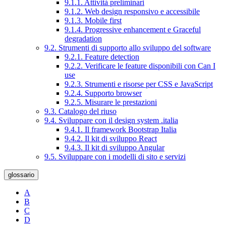
9.1.1. Attività preliminari
9.1.2. Web design responsivo e accessibile
9.1.3. Mobile first
9.1.4. Progressive enhancement e Graceful
degradation
9.2. Strumenti di supporto allo sviluppo del software
9.2.1. Feature detection
9.2.2. Verificare le feature disponibili con Can I
use
9.2.3. Strumenti e risorse per CSS e JavaScript
9.2.4. Supporto browser
9.2.5. Misurare le prestazioni
9.3. Catalogo del riuso
9.4. Sviluppare con il design system .italia
9.4.1. Il framework Bootstrap Italia
9.4.2. Il kit di sviluppo React
9.4.3. Il kit di sviluppo Angular
9.5. Sviluppare con i modelli di sito e servizi
glossario
A
B
C
D