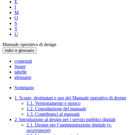
E
I
M
O
S
T
U
Manuale operativo di design
indici e glossario
contenuti
figure
tabelle
glossario
Sommario
1. Scopo, destinatari e uso del Manuale operativo di design
1.1. Versionamento e storico
1.2. Consultazione del manuale
1.3. Contribuisci al manuale
2. Introduzione al design per i servizi pubblici digitali
2.1. Design per l’amministrazione digitale (
e-
government
)