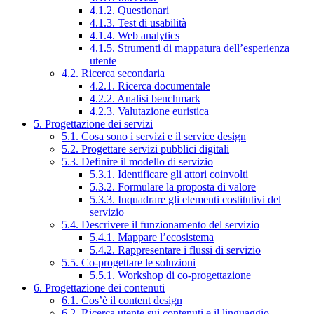
4.1.2. Questionari
4.1.3. Test di usabilità
4.1.4. Web analytics
4.1.5. Strumenti di mappatura dell’esperienza
utente
4.2. Ricerca secondaria
4.2.1. Ricerca documentale
4.2.2. Analisi benchmark
4.2.3. Valutazione euristica
5. Progettazione dei servizi
5.1. Cosa sono i servizi e il service design
5.2. Progettare servizi pubblici digitali
5.3. Definire il modello di servizio
5.3.1. Identificare gli attori coinvolti
5.3.2. Formulare la proposta di valore
5.3.3. Inquadrare gli elementi costitutivi del
servizio
5.4. Descrivere il funzionamento del servizio
5.4.1. Mappare l’ecosistema
5.4.2. Rappresentare i flussi di servizio
5.5. Co-progettare le soluzioni
5.5.1. Workshop di co-progettazione
6. Progettazione dei contenuti
6.1. Cos’è il content design
6.2. Ricerca utente sui contenuti e il linguaggio