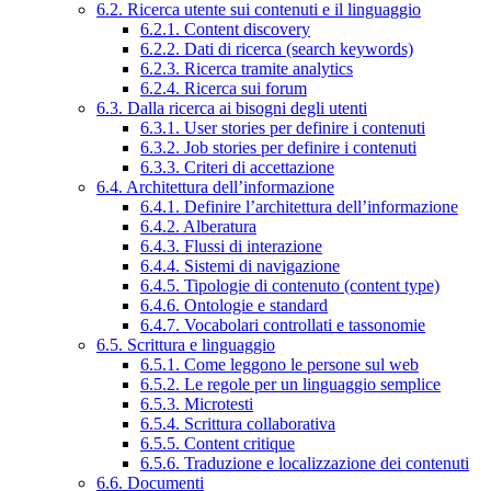
6.2. Ricerca utente sui contenuti e il linguaggio
6.2.1. Content discovery
6.2.2. Dati di ricerca (search keywords)
6.2.3. Ricerca tramite analytics
6.2.4. Ricerca sui forum
6.3. Dalla ricerca ai bisogni degli utenti
6.3.1. User stories per definire i contenuti
6.3.2. Job stories per definire i contenuti
6.3.3. Criteri di accettazione
6.4. Architettura dell’informazione
6.4.1. Definire l’architettura dell’informazione
6.4.2. Alberatura
6.4.3. Flussi di interazione
6.4.4. Sistemi di navigazione
6.4.5. Tipologie di contenuto (content type)
6.4.6. Ontologie e standard
6.4.7. Vocabolari controllati e tassonomie
6.5. Scrittura e linguaggio
6.5.1. Come leggono le persone sul web
6.5.2. Le regole per un linguaggio semplice
6.5.3. Microtesti
6.5.4. Scrittura collaborativa
6.5.5. Content critique
6.5.6. Traduzione e localizzazione dei contenuti
6.6. Documenti