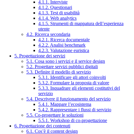
4.1.1. Interviste
4.1.2. Questionari
4.1.3. Test di usabilità
4.1.4. Web analytics
4.1.5. Strumenti di mappatura dell’esperienza
utente
4.2. Ricerca secondaria
4.2.1. Ricerca documentale
4.2.2. Analisi benchmark
4.2.3. Valutazione euristica
5. Progettazione dei servizi
5.1. Cosa sono i servizi e il service design
5.2. Progettare servizi pubblici digitali
5.3. Definire il modello di servizio
5.3.1. Identificare gli attori coinvolti
5.3.2. Formulare la proposta di valore
5.3.3. Inquadrare gli elementi costitutivi del
servizio
5.4. Descrivere il funzionamento del servizio
5.4.1. Mappare l’ecosistema
5.4.2. Rappresentare i flussi di servizio
5.5. Co-progettare le soluzioni
5.5.1. Workshop di co-progettazione
6. Progettazione dei contenuti
6.1. Cos’è il content design