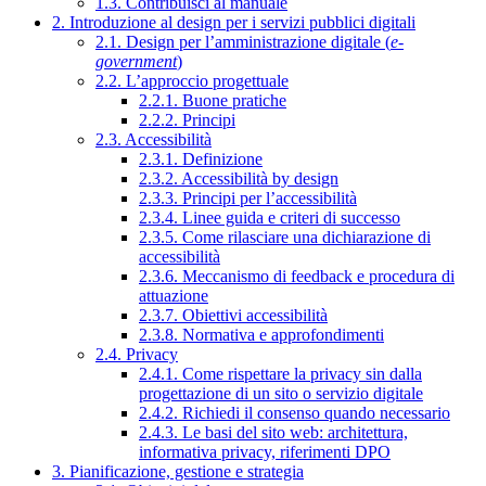
1.3. Contribuisci al manuale
2. Introduzione al design per i servizi pubblici digitali
2.1. Design per l’amministrazione digitale (
e-
government
)
2.2. L’approccio progettuale
2.2.1. Buone pratiche
2.2.2. Principi
2.3. Accessibilità
2.3.1. Definizione
2.3.2. Accessibilità by design
2.3.3. Principi per l’accessibilità
2.3.4. Linee guida e criteri di successo
2.3.5. Come rilasciare una dichiarazione di
accessibilità
2.3.6. Meccanismo di feedback e procedura di
attuazione
2.3.7. Obiettivi accessibilità
2.3.8. Normativa e approfondimenti
2.4. Privacy
2.4.1. Come rispettare la privacy sin dalla
progettazione di un sito o servizio digitale
2.4.2. Richiedi il consenso quando necessario
2.4.3. Le basi del sito web: architettura,
informativa privacy, riferimenti DPO
3. Pianificazione, gestione e strategia