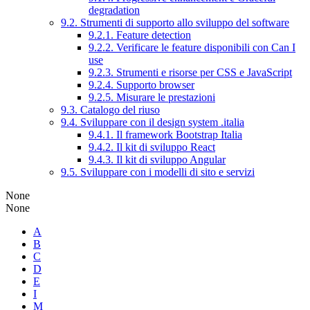
degradation
9.2. Strumenti di supporto allo sviluppo del software
9.2.1. Feature detection
9.2.2. Verificare le feature disponibili con Can I
use
9.2.3. Strumenti e risorse per CSS e JavaScript
9.2.4. Supporto browser
9.2.5. Misurare le prestazioni
9.3. Catalogo del riuso
9.4. Sviluppare con il design system .italia
9.4.1. Il framework Bootstrap Italia
9.4.2. Il kit di sviluppo React
9.4.3. Il kit di sviluppo Angular
9.5. Sviluppare con i modelli di sito e servizi
None
None
A
B
C
D
E
I
M