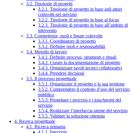
3.2. Tipologie di progetti
3.2.1. Tipologie di progetto in base agli attori
coinvolti nel servizio
3.2.2. Tipologie di progetto in base al focus
3.2.3. Tipologie di progetto in base all’ambito di
intervento
3.3. Competenze, ruoli e figure coinvolte
3.3.1. Coordinatore di progetto
3.3.2. Definire ruoli e responsabilità
3.4. Metodo di lavoro
3.4.1. Definire processi, strumenti e rituali
3.4.2. Curare la documentazione di progetto
3.4.3. Organizzare tavoli tecnici collaborativi
3.4.4. Prendere decisioni
3.5. Il processo progettuale
3.5.1. Organizzare il progetto e la sua gestione
3.5.2. Comprendere il contesto d’uso del servizio
pubblico
3.5.3. Progettare i processi e i
touchpoint
del
servizio
3.5.4. Realizzare l’interfaccia utente del servizio
3.5.5. Validare la soluzione ottenuta
4. Ricerca progettuale
4.1. Ricerca primaria
4.1.1. Interviste