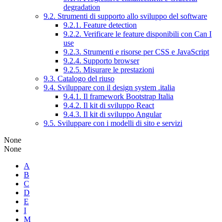
degradation
9.2. Strumenti di supporto allo sviluppo del software
9.2.1. Feature detection
9.2.2. Verificare le feature disponibili con Can I
use
9.2.3. Strumenti e risorse per CSS e JavaScript
9.2.4. Supporto browser
9.2.5. Misurare le prestazioni
9.3. Catalogo del riuso
9.4. Sviluppare con il design system .italia
9.4.1. Il framework Bootstrap Italia
9.4.2. Il kit di sviluppo React
9.4.3. Il kit di sviluppo Angular
9.5. Sviluppare con i modelli di sito e servizi
None
None
A
B
C
D
E
I
M