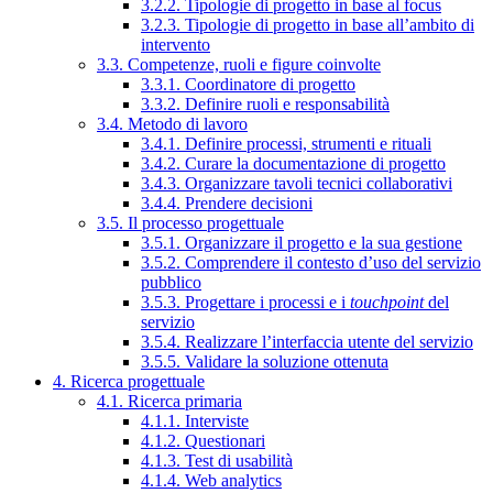
3.2.2. Tipologie di progetto in base al focus
3.2.3. Tipologie di progetto in base all’ambito di
intervento
3.3. Competenze, ruoli e figure coinvolte
3.3.1. Coordinatore di progetto
3.3.2. Definire ruoli e responsabilità
3.4. Metodo di lavoro
3.4.1. Definire processi, strumenti e rituali
3.4.2. Curare la documentazione di progetto
3.4.3. Organizzare tavoli tecnici collaborativi
3.4.4. Prendere decisioni
3.5. Il processo progettuale
3.5.1. Organizzare il progetto e la sua gestione
3.5.2. Comprendere il contesto d’uso del servizio
pubblico
3.5.3. Progettare i processi e i
touchpoint
del
servizio
3.5.4. Realizzare l’interfaccia utente del servizio
3.5.5. Validare la soluzione ottenuta
4. Ricerca progettuale
4.1. Ricerca primaria
4.1.1. Interviste
4.1.2. Questionari
4.1.3. Test di usabilità
4.1.4. Web analytics