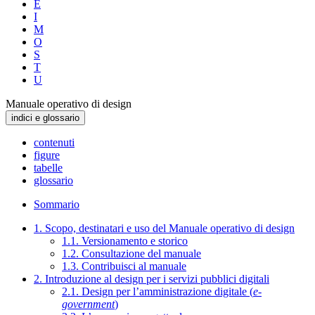
E
I
M
O
S
T
U
Manuale operativo di design
indici e glossario
contenuti
figure
tabelle
glossario
Sommario
1. Scopo, destinatari e uso del Manuale operativo di design
1.1. Versionamento e storico
1.2. Consultazione del manuale
1.3. Contribuisci al manuale
2. Introduzione al design per i servizi pubblici digitali
2.1. Design per l’amministrazione digitale (
e-
government
)