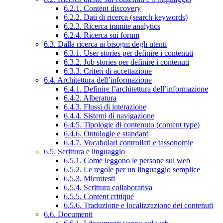
6.2.1. Content discovery
6.2.2. Dati di ricerca (search keywords)
6.2.3. Ricerca tramite analytics
6.2.4. Ricerca sui forum
6.3. Dalla ricerca ai bisogni degli utenti
6.3.1. User stories per definire i contenuti
6.3.2. Job stories per definire i contenuti
6.3.3. Criteri di accettazione
6.4. Architettura dell’informazione
6.4.1. Definire l’architettura dell’informazione
6.4.2. Alberatura
6.4.3. Flussi di interazione
6.4.4. Sistemi di navigazione
6.4.5. Tipologie di contenuto (content type)
6.4.6. Ontologie e standard
6.4.7. Vocabolari controllati e tassonomie
6.5. Scrittura e linguaggio
6.5.1. Come leggono le persone sul web
6.5.2. Le regole per un linguaggio semplice
6.5.3. Microtesti
6.5.4. Scrittura collaborativa
6.5.5. Content critique
6.5.6. Traduzione e localizzazione dei contenuti
6.6. Documenti