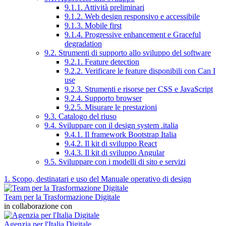
9.1.1. Attività preliminari
9.1.2. Web design responsivo e accessibile
9.1.3. Mobile first
9.1.4. Progressive enhancement e Graceful
degradation
9.2. Strumenti di supporto allo sviluppo del software
9.2.1. Feature detection
9.2.2. Verificare le feature disponibili con Can I
use
9.2.3. Strumenti e risorse per CSS e JavaScript
9.2.4. Supporto browser
9.2.5. Misurare le prestazioni
9.3. Catalogo del riuso
9.4. Sviluppare con il design system .italia
9.4.1. Il framework Bootstrap Italia
9.4.2. Il kit di sviluppo React
9.4.3. Il kit di sviluppo Angular
9.5. Sviluppare con i modelli di sito e servizi
1. Scopo, destinatari e uso del Manuale operativo di design
Team per la Trasformazione Digitale
in collaborazione con
Agenzia per l'Italia Digitale