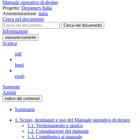
Manuale operativo di design
Progetto:
Designers Italia
Amministrazione:
italia
Cerca nel documento
Cerca nel documento
Informazioni
versione-corrente
Scarica
pdf
html
epub
Sorgente
Azioni
indice dei contenuti
Sommario
1. Scopo, destinatari e uso del Manuale operativo di design
1.1. Versionamento e storico
1.2. Consultazione del manuale
1.3. Contribuisci al manuale