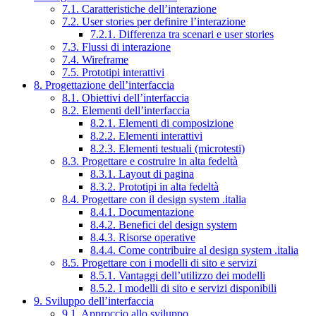
7.1. Caratteristiche dell’interazione
7.2. User stories per definire l’interazione
7.2.1. Differenza tra scenari e user stories
7.3. Flussi di interazione
7.4. Wireframe
7.5. Prototipi interattivi
8. Progettazione dell’interfaccia
8.1. Obiettivi dell’interfaccia
8.2. Elementi dell’interfaccia
8.2.1. Elementi di composizione
8.2.2. Elementi interattivi
8.2.3. Elementi testuali (microtesti)
8.3. Progettare e costruire in alta fedeltà
8.3.1. Layout di pagina
8.3.2. Prototipi in alta fedeltà
8.4. Progettare con il design system .italia
8.4.1. Documentazione
8.4.2. Benefici del design system
8.4.3. Risorse operative
8.4.4. Come contribuire al design system .italia
8.5. Progettare con i modelli di sito e servizi
8.5.1. Vantaggi dell’utilizzo dei modelli
8.5.2. I modelli di sito e servizi disponibili
9. Sviluppo dell’interfaccia
9.1. Approccio allo sviluppo