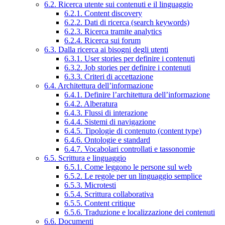
6.2. Ricerca utente sui contenuti e il linguaggio
6.2.1. Content discovery
6.2.2. Dati di ricerca (search keywords)
6.2.3. Ricerca tramite analytics
6.2.4. Ricerca sui forum
6.3. Dalla ricerca ai bisogni degli utenti
6.3.1. User stories per definire i contenuti
6.3.2. Job stories per definire i contenuti
6.3.3. Criteri di accettazione
6.4. Architettura dell’informazione
6.4.1. Definire l’architettura dell’informazione
6.4.2. Alberatura
6.4.3. Flussi di interazione
6.4.4. Sistemi di navigazione
6.4.5. Tipologie di contenuto (content type)
6.4.6. Ontologie e standard
6.4.7. Vocabolari controllati e tassonomie
6.5. Scrittura e linguaggio
6.5.1. Come leggono le persone sul web
6.5.2. Le regole per un linguaggio semplice
6.5.3. Microtesti
6.5.4. Scrittura collaborativa
6.5.5. Content critique
6.5.6. Traduzione e localizzazione dei contenuti
6.6. Documenti