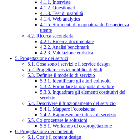
4.1.1. Interviste
4.1.2. Questionari
4.1.3. Test di usabilità
4.1.4. Web analytics
4.1.5. Strumenti di mappatura dell’esperienza
utente
4.2. Ricerca secondaria
4.2.1. Ricerca documentale
4.2.2. Analisi benchmark
4.2.3. Valutazione euristica
5. Progettazione dei servizi
5.1. Cosa sono i servizi e il service design
5.2. Progettare servizi pubblici digitali
5.3. Definire il modello di servizio
5.3.1. Identificare gli attori coinvolti
5.3.2. Formulare la proposta di valore
5.3.3. Inquadrare gli elementi costitutivi del
servizio
5.4. Descrivere il funzionamento del servizio
5.4.1. Mappare l’ecosistema
5.4.2. Rappresentare i flussi di servizio
5.5. Co-progettare le soluzioni
5.5.1. Workshop di co-progettazione
6. Progettazione dei contenuti
6.1. Cos’è il content design