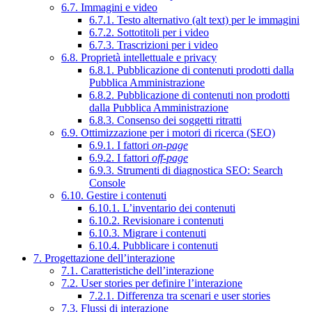
6.7. Immagini e video
6.7.1. Testo alternativo (alt text) per le immagini
6.7.2. Sottotitoli per i video
6.7.3. Trascrizioni per i video
6.8. Proprietà intellettuale e privacy
6.8.1. Pubblicazione di contenuti prodotti dalla
Pubblica Amministrazione
6.8.2. Pubblicazione di contenuti non prodotti
dalla Pubblica Amministrazione
6.8.3. Consenso dei soggetti ritratti
6.9. Ottimizzazione per i motori di ricerca (SEO)
6.9.1. I fattori
on-page
6.9.2. I fattori
off-page
6.9.3. Strumenti di diagnostica SEO: Search
Console
6.10. Gestire i contenuti
6.10.1. L’inventario dei contenuti
6.10.2. Revisionare i contenuti
6.10.3. Migrare i contenuti
6.10.4. Pubblicare i contenuti
7. Progettazione dell’interazione
7.1. Caratteristiche dell’interazione
7.2. User stories per definire l’interazione
7.2.1. Differenza tra scenari e user stories
7.3. Flussi di interazione