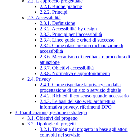
2.2. L’approccio progettuale
2.2.1. Buone pratiche
2.2.2. Principi
2.3. Accessibilità
2.3.1. Definizione
2.3.2. Accessibilità by design
2.3.3. Principi per l’accessibilità
2.3.4. Linee guida e criteri di successo
2.3.5. Come rilasciare una dichiarazione di
accessibilità
2.3.6. Meccanismo di feedback e procedura di
attuazione
2.3.7. Obiettivi accessibilità
2.3.8. Normativa e approfondimenti
2.4. Privacy
2.4.1. Come rispettare la privacy sin dalla
progettazione di un sito o servizio digitale
2.4.2. Richiedi il consenso quando necessario
2.4.3. Le basi del sito web: architettura,
informativa privacy, riferimenti DPO
3. Pianificazione, gestione e strategia
3.1. Obiettivi del progetto
3.2. Tipologie di progetti
3.2.1. Tipologie di progetto in base agli attori
coinvolti nel servizio