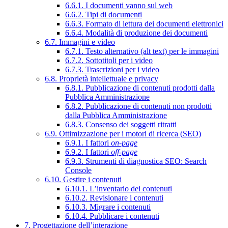
6.6.1. I documenti vanno sul web
6.6.2. Tipi di documenti
6.6.3. Formato di lettura dei documenti elettronici
6.6.4. Modalità di produzione dei documenti
6.7. Immagini e video
6.7.1. Testo alternativo (alt text) per le immagini
6.7.2. Sottotitoli per i video
6.7.3. Trascrizioni per i video
6.8. Proprietà intellettuale e privacy
6.8.1. Pubblicazione di contenuti prodotti dalla
Pubblica Amministrazione
6.8.2. Pubblicazione di contenuti non prodotti
dalla Pubblica Amministrazione
6.8.3. Consenso dei soggetti ritratti
6.9. Ottimizzazione per i motori di ricerca (SEO)
6.9.1. I fattori
on-page
6.9.2. I fattori
off-page
6.9.3. Strumenti di diagnostica SEO: Search
Console
6.10. Gestire i contenuti
6.10.1. L’inventario dei contenuti
6.10.2. Revisionare i contenuti
6.10.3. Migrare i contenuti
6.10.4. Pubblicare i contenuti
7. Progettazione dell’interazione