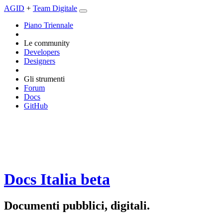
AGID
+
Team Digitale
Piano Triennale
Le community
Developers
Designers
Gli strumenti
Forum
Docs
GitHub
Docs Italia
beta
Documenti pubblici, digitali.