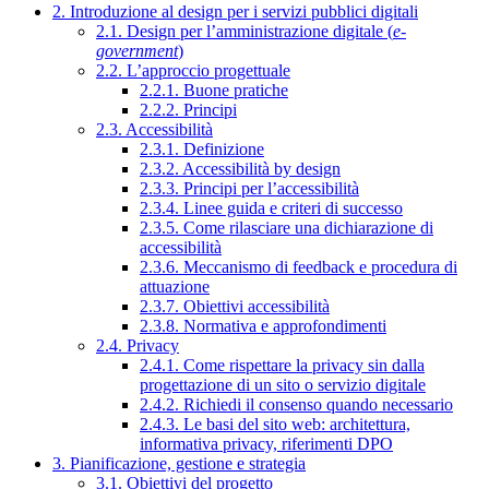
2. Introduzione al design per i servizi pubblici digitali
2.1. Design per l’amministrazione digitale (
e-
government
)
2.2. L’approccio progettuale
2.2.1. Buone pratiche
2.2.2. Principi
2.3. Accessibilità
2.3.1. Definizione
2.3.2. Accessibilità by design
2.3.3. Principi per l’accessibilità
2.3.4. Linee guida e criteri di successo
2.3.5. Come rilasciare una dichiarazione di
accessibilità
2.3.6. Meccanismo di feedback e procedura di
attuazione
2.3.7. Obiettivi accessibilità
2.3.8. Normativa e approfondimenti
2.4. Privacy
2.4.1. Come rispettare la privacy sin dalla
progettazione di un sito o servizio digitale
2.4.2. Richiedi il consenso quando necessario
2.4.3. Le basi del sito web: architettura,
informativa privacy, riferimenti DPO
3. Pianificazione, gestione e strategia
3.1. Obiettivi del progetto