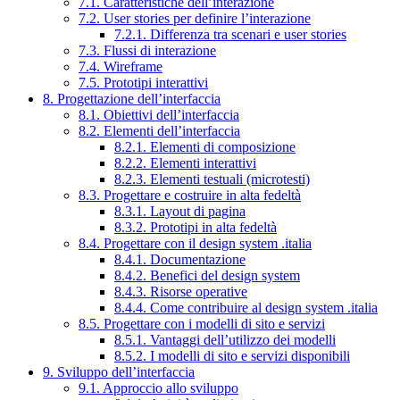
7.1. Caratteristiche dell’interazione
7.2. User stories per definire l’interazione
7.2.1. Differenza tra scenari e user stories
7.3. Flussi di interazione
7.4. Wireframe
7.5. Prototipi interattivi
8. Progettazione dell’interfaccia
8.1. Obiettivi dell’interfaccia
8.2. Elementi dell’interfaccia
8.2.1. Elementi di composizione
8.2.2. Elementi interattivi
8.2.3. Elementi testuali (microtesti)
8.3. Progettare e costruire in alta fedeltà
8.3.1. Layout di pagina
8.3.2. Prototipi in alta fedeltà
8.4. Progettare con il design system .italia
8.4.1. Documentazione
8.4.2. Benefici del design system
8.4.3. Risorse operative
8.4.4. Come contribuire al design system .italia
8.5. Progettare con i modelli di sito e servizi
8.5.1. Vantaggi dell’utilizzo dei modelli
8.5.2. I modelli di sito e servizi disponibili
9. Sviluppo dell’interfaccia
9.1. Approccio allo sviluppo