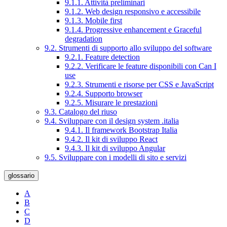
9.1.1. Attività preliminari
9.1.2. Web design responsivo e accessibile
9.1.3. Mobile first
9.1.4. Progressive enhancement e Graceful
degradation
9.2. Strumenti di supporto allo sviluppo del software
9.2.1. Feature detection
9.2.2. Verificare le feature disponibili con Can I
use
9.2.3. Strumenti e risorse per CSS e JavaScript
9.2.4. Supporto browser
9.2.5. Misurare le prestazioni
9.3. Catalogo del riuso
9.4. Sviluppare con il design system .italia
9.4.1. Il framework Bootstrap Italia
9.4.2. Il kit di sviluppo React
9.4.3. Il kit di sviluppo Angular
9.5. Sviluppare con i modelli di sito e servizi
glossario
A
B
C
D