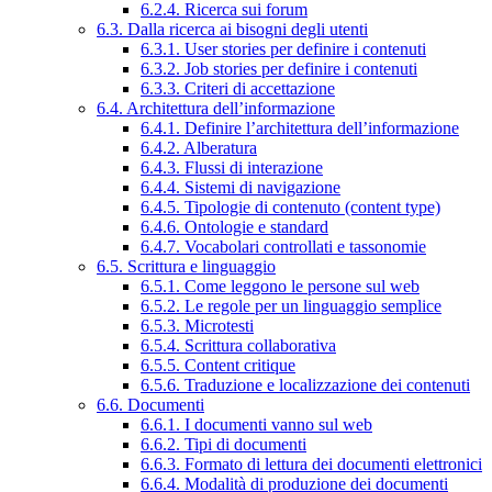
6.2.4. Ricerca sui forum
6.3. Dalla ricerca ai bisogni degli utenti
6.3.1. User stories per definire i contenuti
6.3.2. Job stories per definire i contenuti
6.3.3. Criteri di accettazione
6.4. Architettura dell’informazione
6.4.1. Definire l’architettura dell’informazione
6.4.2. Alberatura
6.4.3. Flussi di interazione
6.4.4. Sistemi di navigazione
6.4.5. Tipologie di contenuto (content type)
6.4.6. Ontologie e standard
6.4.7. Vocabolari controllati e tassonomie
6.5. Scrittura e linguaggio
6.5.1. Come leggono le persone sul web
6.5.2. Le regole per un linguaggio semplice
6.5.3. Microtesti
6.5.4. Scrittura collaborativa
6.5.5. Content critique
6.5.6. Traduzione e localizzazione dei contenuti
6.6. Documenti
6.6.1. I documenti vanno sul web
6.6.2. Tipi di documenti
6.6.3. Formato di lettura dei documenti elettronici
6.6.4. Modalità di produzione dei documenti