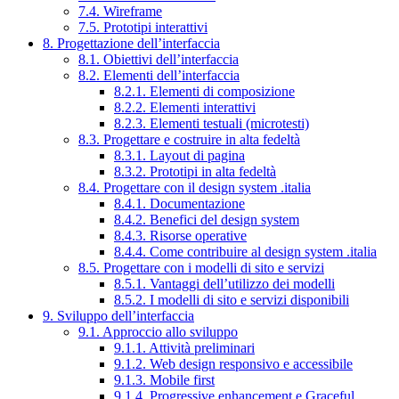
7.4. Wireframe
7.5. Prototipi interattivi
8. Progettazione dell’interfaccia
8.1. Obiettivi dell’interfaccia
8.2. Elementi dell’interfaccia
8.2.1. Elementi di composizione
8.2.2. Elementi interattivi
8.2.3. Elementi testuali (microtesti)
8.3. Progettare e costruire in alta fedeltà
8.3.1. Layout di pagina
8.3.2. Prototipi in alta fedeltà
8.4. Progettare con il design system .italia
8.4.1. Documentazione
8.4.2. Benefici del design system
8.4.3. Risorse operative
8.4.4. Come contribuire al design system .italia
8.5. Progettare con i modelli di sito e servizi
8.5.1. Vantaggi dell’utilizzo dei modelli
8.5.2. I modelli di sito e servizi disponibili
9. Sviluppo dell’interfaccia
9.1. Approccio allo sviluppo
9.1.1. Attività preliminari
9.1.2. Web design responsivo e accessibile
9.1.3. Mobile first
9.1.4. Progressive enhancement e Graceful