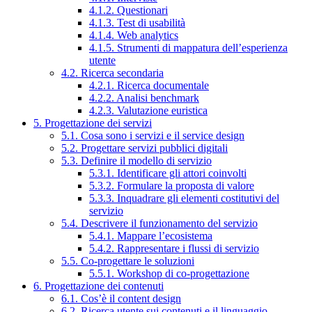
4.1.2. Questionari
4.1.3. Test di usabilità
4.1.4. Web analytics
4.1.5. Strumenti di mappatura dell’esperienza
utente
4.2. Ricerca secondaria
4.2.1. Ricerca documentale
4.2.2. Analisi benchmark
4.2.3. Valutazione euristica
5. Progettazione dei servizi
5.1. Cosa sono i servizi e il service design
5.2. Progettare servizi pubblici digitali
5.3. Definire il modello di servizio
5.3.1. Identificare gli attori coinvolti
5.3.2. Formulare la proposta di valore
5.3.3. Inquadrare gli elementi costitutivi del
servizio
5.4. Descrivere il funzionamento del servizio
5.4.1. Mappare l’ecosistema
5.4.2. Rappresentare i flussi di servizio
5.5. Co-progettare le soluzioni
5.5.1. Workshop di co-progettazione
6. Progettazione dei contenuti
6.1. Cos’è il content design
6.2. Ricerca utente sui contenuti e il linguaggio