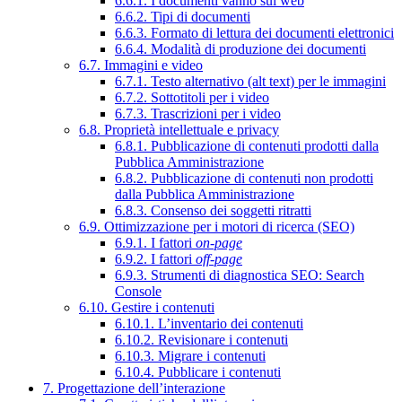
6.6.1. I documenti vanno sul web
6.6.2. Tipi di documenti
6.6.3. Formato di lettura dei documenti elettronici
6.6.4. Modalità di produzione dei documenti
6.7. Immagini e video
6.7.1. Testo alternativo (alt text) per le immagini
6.7.2. Sottotitoli per i video
6.7.3. Trascrizioni per i video
6.8. Proprietà intellettuale e privacy
6.8.1. Pubblicazione di contenuti prodotti dalla
Pubblica Amministrazione
6.8.2. Pubblicazione di contenuti non prodotti
dalla Pubblica Amministrazione
6.8.3. Consenso dei soggetti ritratti
6.9. Ottimizzazione per i motori di ricerca (SEO)
6.9.1. I fattori
on-page
6.9.2. I fattori
off-page
6.9.3. Strumenti di diagnostica SEO: Search
Console
6.10. Gestire i contenuti
6.10.1. L’inventario dei contenuti
6.10.2. Revisionare i contenuti
6.10.3. Migrare i contenuti
6.10.4. Pubblicare i contenuti
7. Progettazione dell’interazione