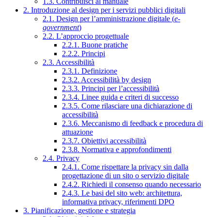
1.3. Contribuisci al manuale
2. Introduzione al design per i servizi pubblici digitali
2.1. Design per l’amministrazione digitale (
e-
government
)
2.2. L’approccio progettuale
2.2.1. Buone pratiche
2.2.2. Principi
2.3. Accessibilità
2.3.1. Definizione
2.3.2. Accessibilità by design
2.3.3. Principi per l’accessibilità
2.3.4. Linee guida e criteri di successo
2.3.5. Come rilasciare una dichiarazione di
accessibilità
2.3.6. Meccanismo di feedback e procedura di
attuazione
2.3.7. Obiettivi accessibilità
2.3.8. Normativa e approfondimenti
2.4. Privacy
2.4.1. Come rispettare la privacy sin dalla
progettazione di un sito o servizio digitale
2.4.2. Richiedi il consenso quando necessario
2.4.3. Le basi del sito web: architettura,
informativa privacy, riferimenti DPO
3. Pianificazione, gestione e strategia