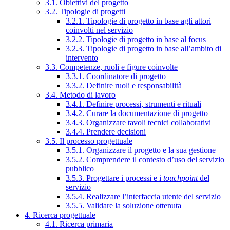
3.1. Obiettivi del progetto
3.2. Tipologie di progetti
3.2.1. Tipologie di progetto in base agli attori
coinvolti nel servizio
3.2.2. Tipologie di progetto in base al focus
3.2.3. Tipologie di progetto in base all’ambito di
intervento
3.3. Competenze, ruoli e figure coinvolte
3.3.1. Coordinatore di progetto
3.3.2. Definire ruoli e responsabilità
3.4. Metodo di lavoro
3.4.1. Definire processi, strumenti e rituali
3.4.2. Curare la documentazione di progetto
3.4.3. Organizzare tavoli tecnici collaborativi
3.4.4. Prendere decisioni
3.5. Il processo progettuale
3.5.1. Organizzare il progetto e la sua gestione
3.5.2. Comprendere il contesto d’uso del servizio
pubblico
3.5.3. Progettare i processi e i
touchpoint
del
servizio
3.5.4. Realizzare l’interfaccia utente del servizio
3.5.5. Validare la soluzione ottenuta
4. Ricerca progettuale
4.1. Ricerca primaria