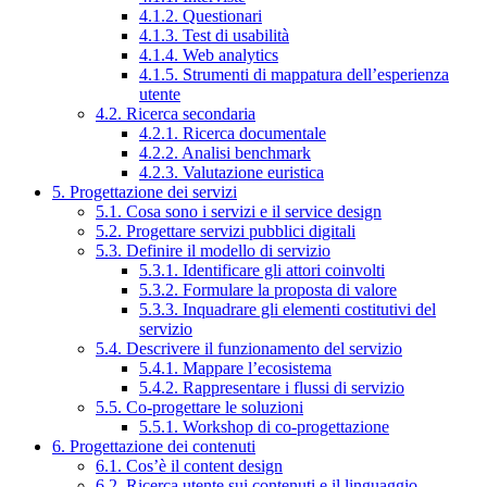
4.1.2. Questionari
4.1.3. Test di usabilità
4.1.4. Web analytics
4.1.5. Strumenti di mappatura dell’esperienza
utente
4.2. Ricerca secondaria
4.2.1. Ricerca documentale
4.2.2. Analisi benchmark
4.2.3. Valutazione euristica
5. Progettazione dei servizi
5.1. Cosa sono i servizi e il service design
5.2. Progettare servizi pubblici digitali
5.3. Definire il modello di servizio
5.3.1. Identificare gli attori coinvolti
5.3.2. Formulare la proposta di valore
5.3.3. Inquadrare gli elementi costitutivi del
servizio
5.4. Descrivere il funzionamento del servizio
5.4.1. Mappare l’ecosistema
5.4.2. Rappresentare i flussi di servizio
5.5. Co-progettare le soluzioni
5.5.1. Workshop di co-progettazione
6. Progettazione dei contenuti
6.1. Cos’è il content design
6.2. Ricerca utente sui contenuti e il linguaggio