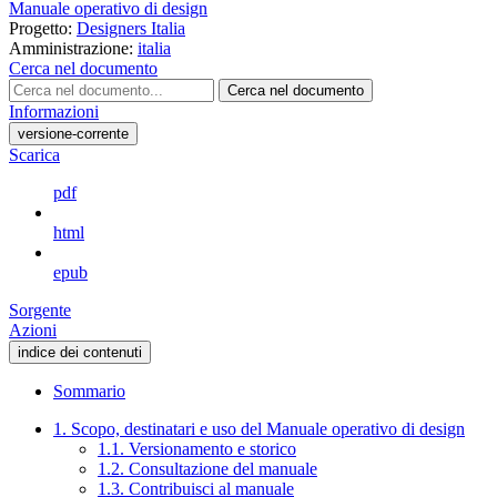
Manuale operativo di design
Progetto:
Designers Italia
Amministrazione:
italia
Cerca nel documento
Cerca nel documento
Informazioni
versione-corrente
Scarica
pdf
html
epub
Sorgente
Azioni
indice dei contenuti
Sommario
1. Scopo, destinatari e uso del Manuale operativo di design
1.1. Versionamento e storico
1.2. Consultazione del manuale
1.3. Contribuisci al manuale