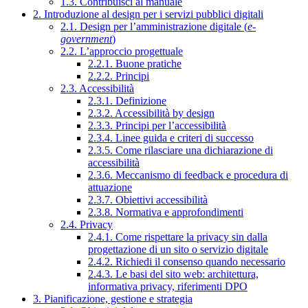
1.3. Contribuisci al manuale
2. Introduzione al design per i servizi pubblici digitali
2.1. Design per l’amministrazione digitale (
e-
government
)
2.2. L’approccio progettuale
2.2.1. Buone pratiche
2.2.2. Principi
2.3. Accessibilità
2.3.1. Definizione
2.3.2. Accessibilità by design
2.3.3. Principi per l’accessibilità
2.3.4. Linee guida e criteri di successo
2.3.5. Come rilasciare una dichiarazione di
accessibilità
2.3.6. Meccanismo di feedback e procedura di
attuazione
2.3.7. Obiettivi accessibilità
2.3.8. Normativa e approfondimenti
2.4. Privacy
2.4.1. Come rispettare la privacy sin dalla
progettazione di un sito o servizio digitale
2.4.2. Richiedi il consenso quando necessario
2.4.3. Le basi del sito web: architettura,
informativa privacy, riferimenti DPO
3. Pianificazione, gestione e strategia