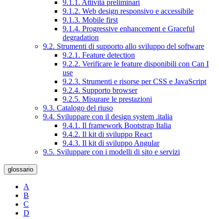
9.1.1. Attività preliminari
9.1.2. Web design responsivo e accessibile
9.1.3. Mobile first
9.1.4. Progressive enhancement e Graceful
degradation
9.2. Strumenti di supporto allo sviluppo del software
9.2.1. Feature detection
9.2.2. Verificare le feature disponibili con Can I
use
9.2.3. Strumenti e risorse per CSS e JavaScript
9.2.4. Supporto browser
9.2.5. Misurare le prestazioni
9.3. Catalogo del riuso
9.4. Sviluppare con il design system .italia
9.4.1. Il framework Bootstrap Italia
9.4.2. Il kit di sviluppo React
9.4.3. Il kit di sviluppo Angular
9.5. Sviluppare con i modelli di sito e servizi
glossario
A
B
C
D