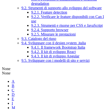
degradation
9.2. Strumenti di supporto allo sviluppo del software
9.2.1. Feature detection
9.2.2. Verificare le feature disponibili con Can I
use
9.2.3. Strumenti e risorse per CSS e JavaScript
9.2.4. Supporto browser
9.2.5. Misurare le prestazioni
9.3. Catalogo del riuso
9.4. Sviluppare con il design system .italia
9.4.1. Il framework Bootstrap Italia
9.4.2. Il kit di sviluppo React
9.4.3. Il kit di sviluppo Angular
9.5. Sviluppare con i modelli di sito e servizi
None
None
A
B
C
D
E
I
M