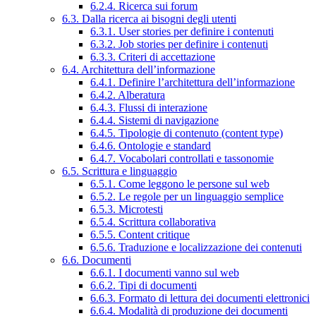
6.2.4. Ricerca sui forum
6.3. Dalla ricerca ai bisogni degli utenti
6.3.1. User stories per definire i contenuti
6.3.2. Job stories per definire i contenuti
6.3.3. Criteri di accettazione
6.4. Architettura dell’informazione
6.4.1. Definire l’architettura dell’informazione
6.4.2. Alberatura
6.4.3. Flussi di interazione
6.4.4. Sistemi di navigazione
6.4.5. Tipologie di contenuto (content type)
6.4.6. Ontologie e standard
6.4.7. Vocabolari controllati e tassonomie
6.5. Scrittura e linguaggio
6.5.1. Come leggono le persone sul web
6.5.2. Le regole per un linguaggio semplice
6.5.3. Microtesti
6.5.4. Scrittura collaborativa
6.5.5. Content critique
6.5.6. Traduzione e localizzazione dei contenuti
6.6. Documenti
6.6.1. I documenti vanno sul web
6.6.2. Tipi di documenti
6.6.3. Formato di lettura dei documenti elettronici
6.6.4. Modalità di produzione dei documenti