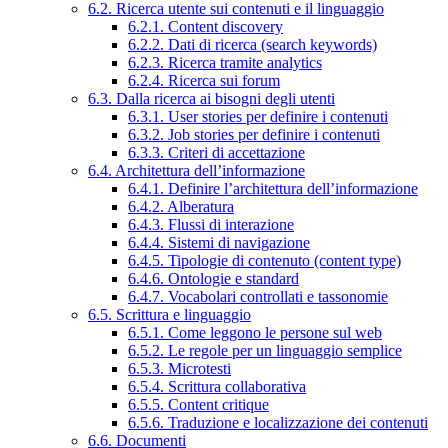
6.2. Ricerca utente sui contenuti e il linguaggio
6.2.1. Content discovery
6.2.2. Dati di ricerca (search keywords)
6.2.3. Ricerca tramite analytics
6.2.4. Ricerca sui forum
6.3. Dalla ricerca ai bisogni degli utenti
6.3.1. User stories per definire i contenuti
6.3.2. Job stories per definire i contenuti
6.3.3. Criteri di accettazione
6.4. Architettura dell’informazione
6.4.1. Definire l’architettura dell’informazione
6.4.2. Alberatura
6.4.3. Flussi di interazione
6.4.4. Sistemi di navigazione
6.4.5. Tipologie di contenuto (content type)
6.4.6. Ontologie e standard
6.4.7. Vocabolari controllati e tassonomie
6.5. Scrittura e linguaggio
6.5.1. Come leggono le persone sul web
6.5.2. Le regole per un linguaggio semplice
6.5.3. Microtesti
6.5.4. Scrittura collaborativa
6.5.5. Content critique
6.5.6. Traduzione e localizzazione dei contenuti
6.6. Documenti