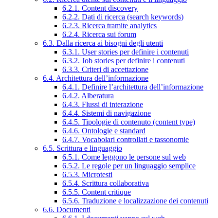
6.2.1. Content discovery
6.2.2. Dati di ricerca (search keywords)
6.2.3. Ricerca tramite analytics
6.2.4. Ricerca sui forum
6.3. Dalla ricerca ai bisogni degli utenti
6.3.1. User stories per definire i contenuti
6.3.2. Job stories per definire i contenuti
6.3.3. Criteri di accettazione
6.4. Architettura dell’informazione
6.4.1. Definire l’architettura dell’informazione
6.4.2. Alberatura
6.4.3. Flussi di interazione
6.4.4. Sistemi di navigazione
6.4.5. Tipologie di contenuto (content type)
6.4.6. Ontologie e standard
6.4.7. Vocabolari controllati e tassonomie
6.5. Scrittura e linguaggio
6.5.1. Come leggono le persone sul web
6.5.2. Le regole per un linguaggio semplice
6.5.3. Microtesti
6.5.4. Scrittura collaborativa
6.5.5. Content critique
6.5.6. Traduzione e localizzazione dei contenuti
6.6. Documenti