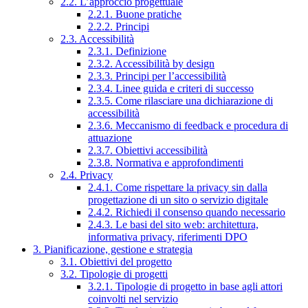
2.2. L’approccio progettuale
2.2.1. Buone pratiche
2.2.2. Principi
2.3. Accessibilità
2.3.1. Definizione
2.3.2. Accessibilità by design
2.3.3. Principi per l’accessibilità
2.3.4. Linee guida e criteri di successo
2.3.5. Come rilasciare una dichiarazione di
accessibilità
2.3.6. Meccanismo di feedback e procedura di
attuazione
2.3.7. Obiettivi accessibilità
2.3.8. Normativa e approfondimenti
2.4. Privacy
2.4.1. Come rispettare la privacy sin dalla
progettazione di un sito o servizio digitale
2.4.2. Richiedi il consenso quando necessario
2.4.3. Le basi del sito web: architettura,
informativa privacy, riferimenti DPO
3. Pianificazione, gestione e strategia
3.1. Obiettivi del progetto
3.2. Tipologie di progetti
3.2.1. Tipologie di progetto in base agli attori
coinvolti nel servizio