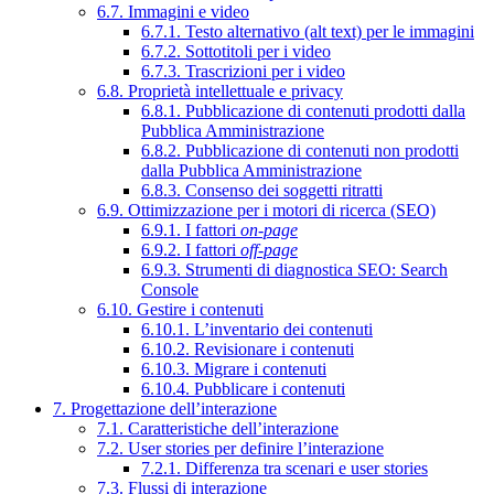
6.7. Immagini e video
6.7.1. Testo alternativo (alt text) per le immagini
6.7.2. Sottotitoli per i video
6.7.3. Trascrizioni per i video
6.8. Proprietà intellettuale e privacy
6.8.1. Pubblicazione di contenuti prodotti dalla
Pubblica Amministrazione
6.8.2. Pubblicazione di contenuti non prodotti
dalla Pubblica Amministrazione
6.8.3. Consenso dei soggetti ritratti
6.9. Ottimizzazione per i motori di ricerca (SEO)
6.9.1. I fattori
on-page
6.9.2. I fattori
off-page
6.9.3. Strumenti di diagnostica SEO: Search
Console
6.10. Gestire i contenuti
6.10.1. L’inventario dei contenuti
6.10.2. Revisionare i contenuti
6.10.3. Migrare i contenuti
6.10.4. Pubblicare i contenuti
7. Progettazione dell’interazione
7.1. Caratteristiche dell’interazione
7.2. User stories per definire l’interazione
7.2.1. Differenza tra scenari e user stories
7.3. Flussi di interazione