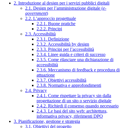
2. Introduzione al design per i servizi pubblici digitali
2.1. Design per l’amministrazione digitale (
e-
government
)
2.2. L’approccio progettuale
2.2.1. Buone pratiche
2.2.2. Principi
2.3. Accessibilità
2.3.1. Definizione
2.3.2. Accessibilità by design
2.3.3. Principi per l’accessibilità
2.3.4. Linee guida e criteri di successo
2.3.5. Come rilasciare una dichiarazione di
accessibilità
2.3.6. Meccanismo di feedback e procedura di
attuazione
2.3.7. Obiettivi accessibilità
2.3.8. Normativa e approfondimenti
2.4. Privacy
2.4.1. Come rispettare la privacy sin dalla
progettazione di un sito o servizio digitale
2.4.2. Richiedi il consenso quando necessario
2.4.3. Le basi del sito web: architettura,
informativa privacy, riferimenti DPO
3. Pianificazione, gestione e strategia
3.1. Obiettivi del progetto