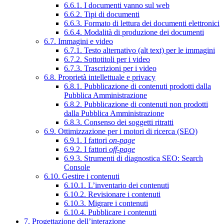
6.6.1. I documenti vanno sul web
6.6.2. Tipi di documenti
6.6.3. Formato di lettura dei documenti elettronici
6.6.4. Modalità di produzione dei documenti
6.7. Immagini e video
6.7.1. Testo alternativo (alt text) per le immagini
6.7.2. Sottotitoli per i video
6.7.3. Trascrizioni per i video
6.8. Proprietà intellettuale e privacy
6.8.1. Pubblicazione di contenuti prodotti dalla
Pubblica Amministrazione
6.8.2. Pubblicazione di contenuti non prodotti
dalla Pubblica Amministrazione
6.8.3. Consenso dei soggetti ritratti
6.9. Ottimizzazione per i motori di ricerca (SEO)
6.9.1. I fattori
on-page
6.9.2. I fattori
off-page
6.9.3. Strumenti di diagnostica SEO: Search
Console
6.10. Gestire i contenuti
6.10.1. L’inventario dei contenuti
6.10.2. Revisionare i contenuti
6.10.3. Migrare i contenuti
6.10.4. Pubblicare i contenuti
7. Progettazione dell’interazione