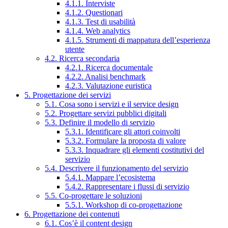
4.1.1. Interviste
4.1.2. Questionari
4.1.3. Test di usabilità
4.1.4. Web analytics
4.1.5. Strumenti di mappatura dell’esperienza
utente
4.2. Ricerca secondaria
4.2.1. Ricerca documentale
4.2.2. Analisi benchmark
4.2.3. Valutazione euristica
5. Progettazione dei servizi
5.1. Cosa sono i servizi e il service design
5.2. Progettare servizi pubblici digitali
5.3. Definire il modello di servizio
5.3.1. Identificare gli attori coinvolti
5.3.2. Formulare la proposta di valore
5.3.3. Inquadrare gli elementi costitutivi del
servizio
5.4. Descrivere il funzionamento del servizio
5.4.1. Mappare l’ecosistema
5.4.2. Rappresentare i flussi di servizio
5.5. Co-progettare le soluzioni
5.5.1. Workshop di co-progettazione
6. Progettazione dei contenuti
6.1. Cos’è il content design