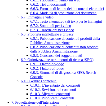
6.6.1. I documenti vanno sul web
6.6.2. Tipi di documenti
6.6.3. Formato di lettura dei documenti elettronici
6.6.4. Modalità di produzione dei documenti
6.7. Immagini e video
6.7.1. Testo alternativo (alt text) per le immagini
6.7.2. Sottotitoli per i video
6.7.3. Trascrizioni per i video
6.8. Proprietà intellettuale e privacy
6.8.1. Pubblicazione di contenuti prodotti dalla
Pubblica Amministrazione
6.8.2. Pubblicazione di contenuti non prodotti
dalla Pubblica Amministrazione
6.8.3. Consenso dei soggetti ritratti
6.9. Ottimizzazione per i motori di ricerca (SEO)
6.9.1. I fattori
on-page
6.9.2. I fattori
off-page
6.9.3. Strumenti di diagnostica SEO: Search
Console
6.10. Gestire i contenuti
6.10.1. L’inventario dei contenuti
6.10.2. Revisionare i contenuti
6.10.3. Migrare i contenuti
6.10.4. Pubblicare i contenuti
7. Progettazione dell’interazione