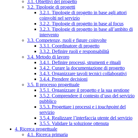
3.1. Obiettivi del progetto
3.2. Tipologie di progetti
3.2.1. Tipologie di progetto in base agli attori
coinvolti nel servizio
3.2.2. Tipologie di progetto in base al focus
3.2.3. Tipologie di progetto in base all’ambito di
intervento
3.3. Competenze, ruoli e figure coinvolte
3.3.1. Coordinatore di progetto
3.3.2. Definire ruoli e responsabilità
3.4. Metodo di lavoro
3.4.1. Definire processi, strumenti e rituali
3.4.2. Curare la documentazione di progetto
3.4.3. Organizzare tavoli tecnici collaborativi
3.4.4. Prendere decisioni
3.5. Il processo progettuale
3.5.1. Organizzare il progetto e la sua gestione
3.5.2. Comprendere il contesto d’uso del servizio
pubblico
3.5.3. Progettare i processi e i
touchpoint
del
servizio
3.5.4. Realizzare l’interfaccia utente del servizio
3.5.5. Validare la soluzione ottenuta
4. Ricerca progettuale
4.1. Ricerca primaria