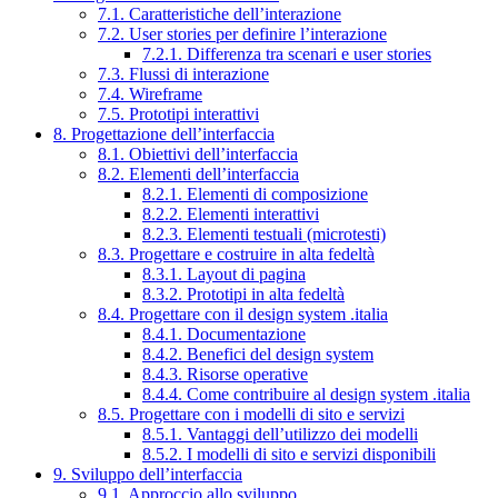
7.1. Caratteristiche dell’interazione
7.2. User stories per definire l’interazione
7.2.1. Differenza tra scenari e user stories
7.3. Flussi di interazione
7.4. Wireframe
7.5. Prototipi interattivi
8. Progettazione dell’interfaccia
8.1. Obiettivi dell’interfaccia
8.2. Elementi dell’interfaccia
8.2.1. Elementi di composizione
8.2.2. Elementi interattivi
8.2.3. Elementi testuali (microtesti)
8.3. Progettare e costruire in alta fedeltà
8.3.1. Layout di pagina
8.3.2. Prototipi in alta fedeltà
8.4. Progettare con il design system .italia
8.4.1. Documentazione
8.4.2. Benefici del design system
8.4.3. Risorse operative
8.4.4. Come contribuire al design system .italia
8.5. Progettare con i modelli di sito e servizi
8.5.1. Vantaggi dell’utilizzo dei modelli
8.5.2. I modelli di sito e servizi disponibili
9. Sviluppo dell’interfaccia
9.1. Approccio allo sviluppo