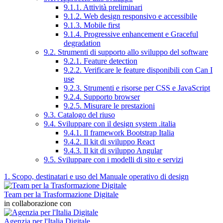
9.1.1. Attività preliminari
9.1.2. Web design responsivo e accessibile
9.1.3. Mobile first
9.1.4. Progressive enhancement e Graceful
degradation
9.2. Strumenti di supporto allo sviluppo del software
9.2.1. Feature detection
9.2.2. Verificare le feature disponibili con Can I
use
9.2.3. Strumenti e risorse per CSS e JavaScript
9.2.4. Supporto browser
9.2.5. Misurare le prestazioni
9.3. Catalogo del riuso
9.4. Sviluppare con il design system .italia
9.4.1. Il framework Bootstrap Italia
9.4.2. Il kit di sviluppo React
9.4.3. Il kit di sviluppo Angular
9.5. Sviluppare con i modelli di sito e servizi
1. Scopo, destinatari e uso del Manuale operativo di design
Team per la Trasformazione Digitale
in collaborazione con
Agenzia per l'Italia Digitale