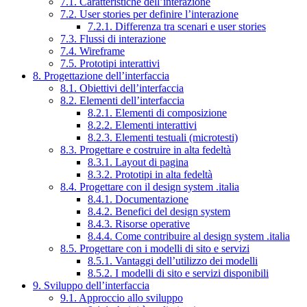
7.1. Caratteristiche dell’interazione
7.2. User stories per definire l’interazione
7.2.1. Differenza tra scenari e user stories
7.3. Flussi di interazione
7.4. Wireframe
7.5. Prototipi interattivi
8. Progettazione dell’interfaccia
8.1. Obiettivi dell’interfaccia
8.2. Elementi dell’interfaccia
8.2.1. Elementi di composizione
8.2.2. Elementi interattivi
8.2.3. Elementi testuali (microtesti)
8.3. Progettare e costruire in alta fedeltà
8.3.1. Layout di pagina
8.3.2. Prototipi in alta fedeltà
8.4. Progettare con il design system .italia
8.4.1. Documentazione
8.4.2. Benefici del design system
8.4.3. Risorse operative
8.4.4. Come contribuire al design system .italia
8.5. Progettare con i modelli di sito e servizi
8.5.1. Vantaggi dell’utilizzo dei modelli
8.5.2. I modelli di sito e servizi disponibili
9. Sviluppo dell’interfaccia
9.1. Approccio allo sviluppo