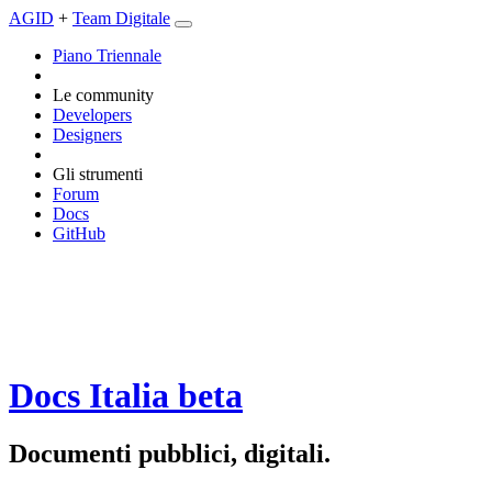
AGID
+
Team Digitale
Piano Triennale
Le community
Developers
Designers
Gli strumenti
Forum
Docs
GitHub
Docs Italia
beta
Documenti pubblici, digitali.