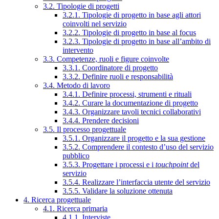
3.2. Tipologie di progetti
3.2.1. Tipologie di progetto in base agli attori
coinvolti nel servizio
3.2.2. Tipologie di progetto in base al focus
3.2.3. Tipologie di progetto in base all’ambito di
intervento
3.3. Competenze, ruoli e figure coinvolte
3.3.1. Coordinatore di progetto
3.3.2. Definire ruoli e responsabilità
3.4. Metodo di lavoro
3.4.1. Definire processi, strumenti e rituali
3.4.2. Curare la documentazione di progetto
3.4.3. Organizzare tavoli tecnici collaborativi
3.4.4. Prendere decisioni
3.5. Il processo progettuale
3.5.1. Organizzare il progetto e la sua gestione
3.5.2. Comprendere il contesto d’uso del servizio
pubblico
3.5.3. Progettare i processi e i
touchpoint
del
servizio
3.5.4. Realizzare l’interfaccia utente del servizio
3.5.5. Validare la soluzione ottenuta
4. Ricerca progettuale
4.1. Ricerca primaria
4.1.1. Interviste