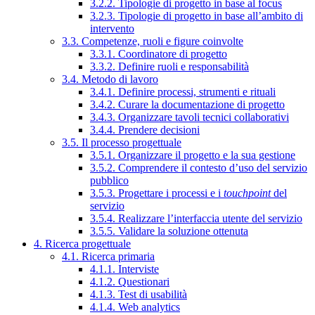
3.2.2. Tipologie di progetto in base al focus
3.2.3. Tipologie di progetto in base all’ambito di
intervento
3.3. Competenze, ruoli e figure coinvolte
3.3.1. Coordinatore di progetto
3.3.2. Definire ruoli e responsabilità
3.4. Metodo di lavoro
3.4.1. Definire processi, strumenti e rituali
3.4.2. Curare la documentazione di progetto
3.4.3. Organizzare tavoli tecnici collaborativi
3.4.4. Prendere decisioni
3.5. Il processo progettuale
3.5.1. Organizzare il progetto e la sua gestione
3.5.2. Comprendere il contesto d’uso del servizio
pubblico
3.5.3. Progettare i processi e i
touchpoint
del
servizio
3.5.4. Realizzare l’interfaccia utente del servizio
3.5.5. Validare la soluzione ottenuta
4. Ricerca progettuale
4.1. Ricerca primaria
4.1.1. Interviste
4.1.2. Questionari
4.1.3. Test di usabilità
4.1.4. Web analytics