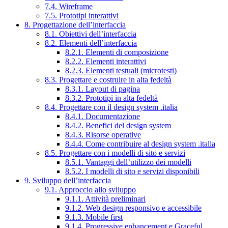
7.4. Wireframe
7.5. Prototipi interattivi
8. Progettazione dell’interfaccia
8.1. Obiettivi dell’interfaccia
8.2. Elementi dell’interfaccia
8.2.1. Elementi di composizione
8.2.2. Elementi interattivi
8.2.3. Elementi testuali (microtesti)
8.3. Progettare e costruire in alta fedeltà
8.3.1. Layout di pagina
8.3.2. Prototipi in alta fedeltà
8.4. Progettare con il design system .italia
8.4.1. Documentazione
8.4.2. Benefici del design system
8.4.3. Risorse operative
8.4.4. Come contribuire al design system .italia
8.5. Progettare con i modelli di sito e servizi
8.5.1. Vantaggi dell’utilizzo dei modelli
8.5.2. I modelli di sito e servizi disponibili
9. Sviluppo dell’interfaccia
9.1. Approccio allo sviluppo
9.1.1. Attività preliminari
9.1.2. Web design responsivo e accessibile
9.1.3. Mobile first
9.1.4. Progressive enhancement e Graceful