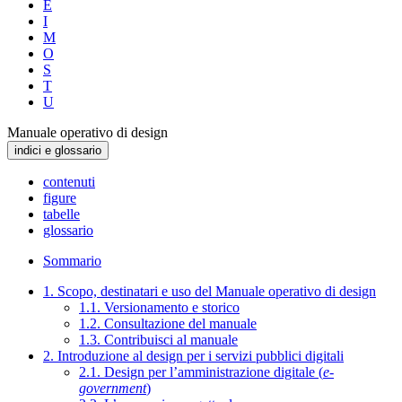
E
I
M
O
S
T
U
Manuale operativo di design
indici e glossario
contenuti
figure
tabelle
glossario
Sommario
1. Scopo, destinatari e uso del Manuale operativo di design
1.1. Versionamento e storico
1.2. Consultazione del manuale
1.3. Contribuisci al manuale
2. Introduzione al design per i servizi pubblici digitali
2.1. Design per l’amministrazione digitale (
e-
government
)