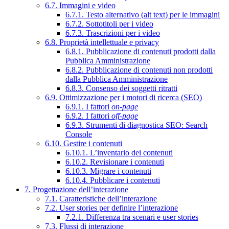
6.7. Immagini e video
6.7.1. Testo alternativo (alt text) per le immagini
6.7.2. Sottotitoli per i video
6.7.3. Trascrizioni per i video
6.8. Proprietà intellettuale e privacy
6.8.1. Pubblicazione di contenuti prodotti dalla
Pubblica Amministrazione
6.8.2. Pubblicazione di contenuti non prodotti
dalla Pubblica Amministrazione
6.8.3. Consenso dei soggetti ritratti
6.9. Ottimizzazione per i motori di ricerca (SEO)
6.9.1. I fattori
on-page
6.9.2. I fattori
off-page
6.9.3. Strumenti di diagnostica SEO: Search
Console
6.10. Gestire i contenuti
6.10.1. L’inventario dei contenuti
6.10.2. Revisionare i contenuti
6.10.3. Migrare i contenuti
6.10.4. Pubblicare i contenuti
7. Progettazione dell’interazione
7.1. Caratteristiche dell’interazione
7.2. User stories per definire l’interazione
7.2.1. Differenza tra scenari e user stories
7.3. Flussi di interazione