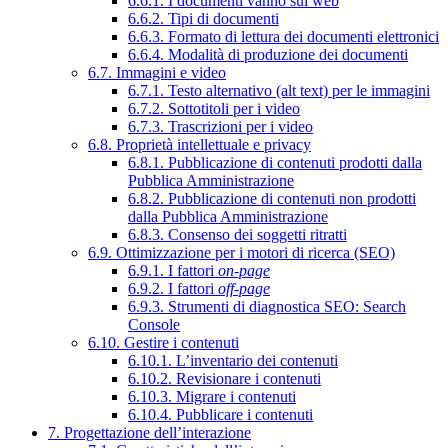
6.6.1. I documenti vanno sul web
6.6.2. Tipi di documenti
6.6.3. Formato di lettura dei documenti elettronici
6.6.4. Modalità di produzione dei documenti
6.7. Immagini e video
6.7.1. Testo alternativo (alt text) per le immagini
6.7.2. Sottotitoli per i video
6.7.3. Trascrizioni per i video
6.8. Proprietà intellettuale e privacy
6.8.1. Pubblicazione di contenuti prodotti dalla
Pubblica Amministrazione
6.8.2. Pubblicazione di contenuti non prodotti
dalla Pubblica Amministrazione
6.8.3. Consenso dei soggetti ritratti
6.9. Ottimizzazione per i motori di ricerca (SEO)
6.9.1. I fattori
on-page
6.9.2. I fattori
off-page
6.9.3. Strumenti di diagnostica SEO: Search
Console
6.10. Gestire i contenuti
6.10.1. L’inventario dei contenuti
6.10.2. Revisionare i contenuti
6.10.3. Migrare i contenuti
6.10.4. Pubblicare i contenuti
7. Progettazione dell’interazione