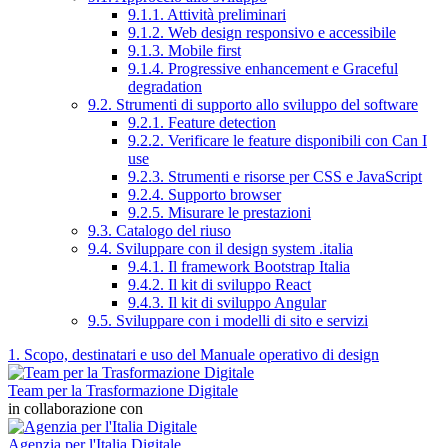
9.1.1. Attività preliminari
9.1.2. Web design responsivo e accessibile
9.1.3. Mobile first
9.1.4. Progressive enhancement e Graceful
degradation
9.2. Strumenti di supporto allo sviluppo del software
9.2.1. Feature detection
9.2.2. Verificare le feature disponibili con Can I
use
9.2.3. Strumenti e risorse per CSS e JavaScript
9.2.4. Supporto browser
9.2.5. Misurare le prestazioni
9.3. Catalogo del riuso
9.4. Sviluppare con il design system .italia
9.4.1. Il framework Bootstrap Italia
9.4.2. Il kit di sviluppo React
9.4.3. Il kit di sviluppo Angular
9.5. Sviluppare con i modelli di sito e servizi
1. Scopo, destinatari e uso del Manuale operativo di design
Team per la Trasformazione Digitale
in collaborazione con
Agenzia per l'Italia Digitale