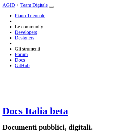
AGID
+
Team Digitale
Piano Triennale
Le community
Developers
Designers
Gli strumenti
Forum
Docs
GitHub
Docs Italia
beta
Documenti pubblici, digitali.