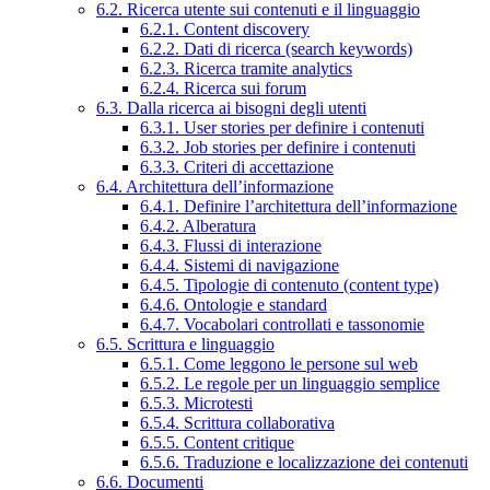
6.2. Ricerca utente sui contenuti e il linguaggio
6.2.1. Content discovery
6.2.2. Dati di ricerca (search keywords)
6.2.3. Ricerca tramite analytics
6.2.4. Ricerca sui forum
6.3. Dalla ricerca ai bisogni degli utenti
6.3.1. User stories per definire i contenuti
6.3.2. Job stories per definire i contenuti
6.3.3. Criteri di accettazione
6.4. Architettura dell’informazione
6.4.1. Definire l’architettura dell’informazione
6.4.2. Alberatura
6.4.3. Flussi di interazione
6.4.4. Sistemi di navigazione
6.4.5. Tipologie di contenuto (content type)
6.4.6. Ontologie e standard
6.4.7. Vocabolari controllati e tassonomie
6.5. Scrittura e linguaggio
6.5.1. Come leggono le persone sul web
6.5.2. Le regole per un linguaggio semplice
6.5.3. Microtesti
6.5.4. Scrittura collaborativa
6.5.5. Content critique
6.5.6. Traduzione e localizzazione dei contenuti
6.6. Documenti