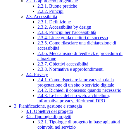
2.2. L’approccio progettuale
2.2.1. Buone pratiche
2.2.2. Principi
2.3. Accessibilità
2.3.1. Definizione
2.3.2. Accessibilità by design
2.3.3. Principi per l’accessibilità
2.3.4. Linee guida e criteri di successo
2.3.5. Come rilasciare una dichiarazione di
accessibilità
2.3.6. Meccanismo di feedback e procedura di
attuazione
2.3.7. Obiettivi accessibilità
2.3.8. Normativa e approfondimenti
2.4. Privacy
2.4.1. Come rispettare la privacy sin dalla
progettazione di un sito o servizio digitale
2.4.2. Richiedi il consenso quando necessario
2.4.3. Le basi del sito web: architettura,
informativa privacy, riferimenti DPO
3. Pianificazione, gestione e strategia
3.1. Obiettivi del progetto
3.2. Tipologie di progetti
3.2.1. Tipologie di progetto in base agli attori
coinvolti nel servizio