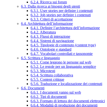
6.2.4. Ricerca sui forum
6.3. Dalla ricerca ai bisogni degli utenti
6.3.1. User stories per definire i contenuti
6.3.2. Job stories per definire i contenuti
6.3.3. Criteri di accettazione
6.4. Architettura dell’informazione
6.4.1. Definire l’architettura dell’informazione
6.4.2. Alberatura
6.4.3. Flussi di interazione
6.4.4. Sistemi di navigazione
6.4.5. Tipologie di contenuto (content type)
6.4.6. Ontologie e standard
6.4.7. Vocabolari controllati e tassonomie
6.5. Scrittura e linguaggio
6.5.1. Come leggono le persone sul web
6.5.2. Le regole per un linguaggio semplice
6.5.3. Microtesti
6.5.4. Scrittura collaborativa
6.5.5. Content critique
6.5.6. Traduzione e localizzazione dei contenuti
6.6. Documenti
6.6.1. I documenti vanno sul web
6.6.2. Tipi di documenti
6.6.3. Formato di lettura dei documenti elettronici
6.6.4. Modalità di produzione dei documenti