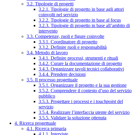
3.2. Tipologie di progetti
3.2.1. Tipologie di progetto in base agli attori
coinvolti nel servizio
3.2.2. Tipologie di progetto in base al focus
3.2.3. Tipologie di progetto in base all’ambito di
intervento
3.3. Competenze, ruoli e figure coinvolte
3.3.1. Coordinatore di progetto
3.3.2. Definire ruoli e responsabilità
3.4. Metodo di lavoro
3.4.1. Definire processi, strumenti e rituali
3.4.2. Curare la documentazione di progetto
3.4.3. Organizzare tavoli tecnici collaborativi
3.4.4. Prendere decisioni
3.5. Il processo progettuale
3.5.1. Organizzare il progetto e la sua gestione
3.5.2. Comprendere il contesto d’uso del servizio
pubblico
3.5.3. Progettare i processi e i
touchpoint
del
servizio
3.5.4. Realizzare l’interfaccia utente del servizio
3.5.5. Validare la soluzione ottenuta
4. Ricerca progettuale
4.1. Ricerca primaria
4.1.1. Interviste