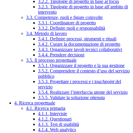
3.2.2. Tipologie di progetto in base al focus
3.2.3. Tipologie di progetto in base all’ambito di
intervento
3.3. Competenze, ruoli e figure coinvolte
3.3.1. Coordinatore di progetto
3.3.2. Definire ruoli e responsabilità
3.4. Metodo di lavoro
3.4.1. Definire processi, strumenti e rituali
3.4.2. Curare la documentazione di progetto
3.4.3. Organizzare tavoli tecnici collaborativi
3.4.4. Prendere decisioni
3.5. Il processo progettuale
3.5.1. Organizzare il progetto e la sua gestione
3.5.2. Comprendere il contesto d’uso del servizio
pubblico
3.5.3. Progettare i processi e i
touchpoint
del
servizio
3.5.4. Realizzare l’interfaccia utente del servizio
3.5.5. Validare la soluzione ottenuta
4. Ricerca progettuale
4.1. Ricerca primaria
4.1.1. Interviste
4.1.2. Questionari
4.1.3. Test di usabilità
4.1.4. Web analytics