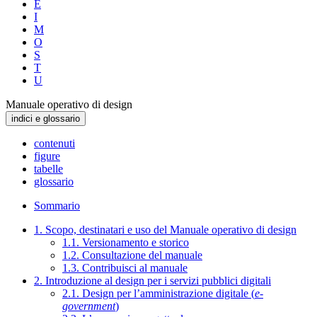
E
I
M
O
S
T
U
Manuale operativo di design
indici e glossario
contenuti
figure
tabelle
glossario
Sommario
1. Scopo, destinatari e uso del Manuale operativo di design
1.1. Versionamento e storico
1.2. Consultazione del manuale
1.3. Contribuisci al manuale
2. Introduzione al design per i servizi pubblici digitali
2.1. Design per l’amministrazione digitale (
e-
government
)