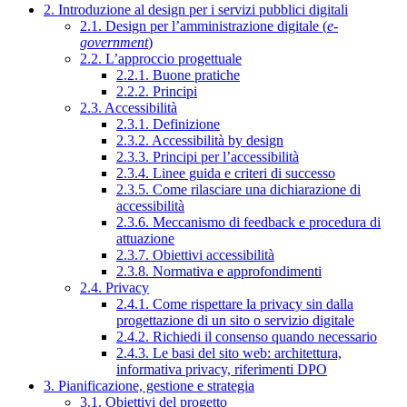
2. Introduzione al design per i servizi pubblici digitali
2.1. Design per l’amministrazione digitale (
e-
government
)
2.2. L’approccio progettuale
2.2.1. Buone pratiche
2.2.2. Principi
2.3. Accessibilità
2.3.1. Definizione
2.3.2. Accessibilità by design
2.3.3. Principi per l’accessibilità
2.3.4. Linee guida e criteri di successo
2.3.5. Come rilasciare una dichiarazione di
accessibilità
2.3.6. Meccanismo di feedback e procedura di
attuazione
2.3.7. Obiettivi accessibilità
2.3.8. Normativa e approfondimenti
2.4. Privacy
2.4.1. Come rispettare la privacy sin dalla
progettazione di un sito o servizio digitale
2.4.2. Richiedi il consenso quando necessario
2.4.3. Le basi del sito web: architettura,
informativa privacy, riferimenti DPO
3. Pianificazione, gestione e strategia
3.1. Obiettivi del progetto