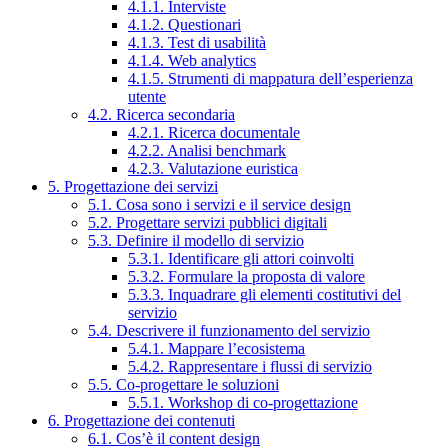
4.1.1. Interviste
4.1.2. Questionari
4.1.3. Test di usabilità
4.1.4. Web analytics
4.1.5. Strumenti di mappatura dell’esperienza
utente
4.2. Ricerca secondaria
4.2.1. Ricerca documentale
4.2.2. Analisi benchmark
4.2.3. Valutazione euristica
5. Progettazione dei servizi
5.1. Cosa sono i servizi e il service design
5.2. Progettare servizi pubblici digitali
5.3. Definire il modello di servizio
5.3.1. Identificare gli attori coinvolti
5.3.2. Formulare la proposta di valore
5.3.3. Inquadrare gli elementi costitutivi del
servizio
5.4. Descrivere il funzionamento del servizio
5.4.1. Mappare l’ecosistema
5.4.2. Rappresentare i flussi di servizio
5.5. Co-progettare le soluzioni
5.5.1. Workshop di co-progettazione
6. Progettazione dei contenuti
6.1. Cos’è il content design