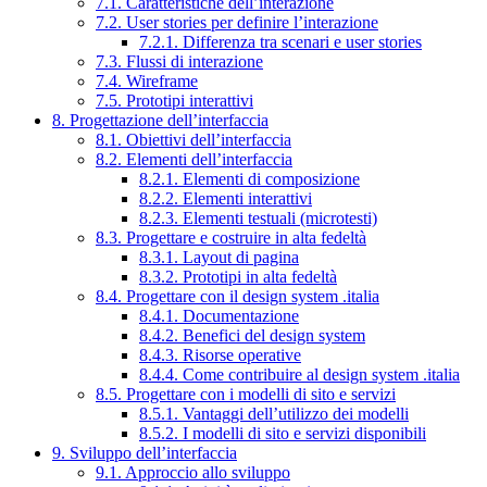
7.1. Caratteristiche dell’interazione
7.2. User stories per definire l’interazione
7.2.1. Differenza tra scenari e user stories
7.3. Flussi di interazione
7.4. Wireframe
7.5. Prototipi interattivi
8. Progettazione dell’interfaccia
8.1. Obiettivi dell’interfaccia
8.2. Elementi dell’interfaccia
8.2.1. Elementi di composizione
8.2.2. Elementi interattivi
8.2.3. Elementi testuali (microtesti)
8.3. Progettare e costruire in alta fedeltà
8.3.1. Layout di pagina
8.3.2. Prototipi in alta fedeltà
8.4. Progettare con il design system .italia
8.4.1. Documentazione
8.4.2. Benefici del design system
8.4.3. Risorse operative
8.4.4. Come contribuire al design system .italia
8.5. Progettare con i modelli di sito e servizi
8.5.1. Vantaggi dell’utilizzo dei modelli
8.5.2. I modelli di sito e servizi disponibili
9. Sviluppo dell’interfaccia
9.1. Approccio allo sviluppo