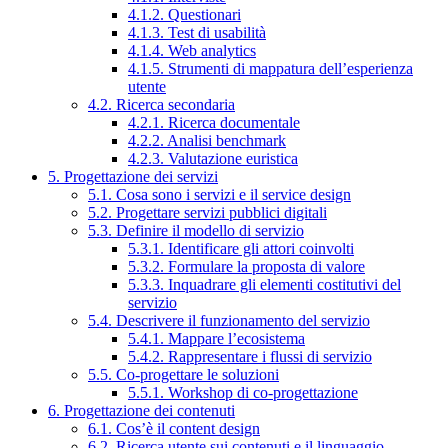
4.1.2. Questionari
4.1.3. Test di usabilità
4.1.4. Web analytics
4.1.5. Strumenti di mappatura dell’esperienza
utente
4.2. Ricerca secondaria
4.2.1. Ricerca documentale
4.2.2. Analisi benchmark
4.2.3. Valutazione euristica
5. Progettazione dei servizi
5.1. Cosa sono i servizi e il service design
5.2. Progettare servizi pubblici digitali
5.3. Definire il modello di servizio
5.3.1. Identificare gli attori coinvolti
5.3.2. Formulare la proposta di valore
5.3.3. Inquadrare gli elementi costitutivi del
servizio
5.4. Descrivere il funzionamento del servizio
5.4.1. Mappare l’ecosistema
5.4.2. Rappresentare i flussi di servizio
5.5. Co-progettare le soluzioni
5.5.1. Workshop di co-progettazione
6. Progettazione dei contenuti
6.1. Cos’è il content design
6.2. Ricerca utente sui contenuti e il linguaggio