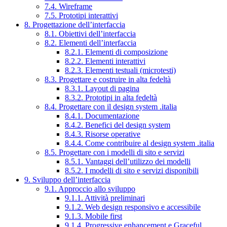
7.4. Wireframe
7.5. Prototipi interattivi
8. Progettazione dell’interfaccia
8.1. Obiettivi dell’interfaccia
8.2. Elementi dell’interfaccia
8.2.1. Elementi di composizione
8.2.2. Elementi interattivi
8.2.3. Elementi testuali (microtesti)
8.3. Progettare e costruire in alta fedeltà
8.3.1. Layout di pagina
8.3.2. Prototipi in alta fedeltà
8.4. Progettare con il design system .italia
8.4.1. Documentazione
8.4.2. Benefici del design system
8.4.3. Risorse operative
8.4.4. Come contribuire al design system .italia
8.5. Progettare con i modelli di sito e servizi
8.5.1. Vantaggi dell’utilizzo dei modelli
8.5.2. I modelli di sito e servizi disponibili
9. Sviluppo dell’interfaccia
9.1. Approccio allo sviluppo
9.1.1. Attività preliminari
9.1.2. Web design responsivo e accessibile
9.1.3. Mobile first
9.1.4. Progressive enhancement e Graceful