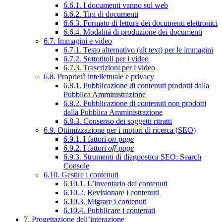
6.6.1. I documenti vanno sul web
6.6.2. Tipi di documenti
6.6.3. Formato di lettura dei documenti elettronici
6.6.4. Modalità di produzione dei documenti
6.7. Immagini e video
6.7.1. Testo alternativo (alt text) per le immagini
6.7.2. Sottotitoli per i video
6.7.3. Trascrizioni per i video
6.8. Proprietà intellettuale e privacy
6.8.1. Pubblicazione di contenuti prodotti dalla
Pubblica Amministrazione
6.8.2. Pubblicazione di contenuti non prodotti
dalla Pubblica Amministrazione
6.8.3. Consenso dei soggetti ritratti
6.9. Ottimizzazione per i motori di ricerca (SEO)
6.9.1. I fattori
on-page
6.9.2. I fattori
off-page
6.9.3. Strumenti di diagnostica SEO: Search
Console
6.10. Gestire i contenuti
6.10.1. L’inventario dei contenuti
6.10.2. Revisionare i contenuti
6.10.3. Migrare i contenuti
6.10.4. Pubblicare i contenuti
7. Progettazione dell’interazione