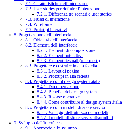
7.1. Caratteristiche dell’interazione
7.2. User stories per definire l’interazione
7.2.1. Differenza tra scenari e user stories
7.3. Flussi di interazione
7.4. Wireframe
7.5. Prototipi interattivi
8. Progettazione dell’interfaccia
8.1. Obiettivi dell’interfaccia
8.2. Elementi dell’interfaccia
8.2.1. Elementi di composizione
8.2.2. Elementi interattivi
8.2.3. Elementi testuali (microtesti)
8.3. Progettare e costruire in alta fedeltà
8.3.1. Layout di pagina
8.3.2. Prototipi in alta fedeltà
8.4. Progettare con il design system .italia
8.4.1. Documentazione
8.4.2. Benefici del design system
8.4.3. Risorse operative
8.4.4. Come contribuire al design system .italia
8.5. Progettare con i modelli di sito e servizi
8.5.1. Vantaggi dell’utilizzo dei modelli
8.5.2. I modelli di sito e servizi disponibili
9. Sviluppo dell’interfaccia
9.1. Approccio allo sviluppo