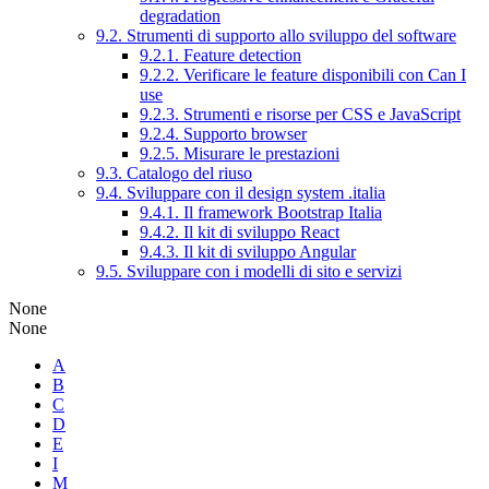
degradation
9.2. Strumenti di supporto allo sviluppo del software
9.2.1. Feature detection
9.2.2. Verificare le feature disponibili con Can I
use
9.2.3. Strumenti e risorse per CSS e JavaScript
9.2.4. Supporto browser
9.2.5. Misurare le prestazioni
9.3. Catalogo del riuso
9.4. Sviluppare con il design system .italia
9.4.1. Il framework Bootstrap Italia
9.4.2. Il kit di sviluppo React
9.4.3. Il kit di sviluppo Angular
9.5. Sviluppare con i modelli di sito e servizi
None
None
A
B
C
D
E
I
M