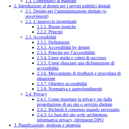
1.3. Contribuisci al manuale
2. Introduzione al design per i servizi pubblici digitali
2.1. Design per l’amministrazione digitale (
e-
government
)
2.2. L’approccio progettuale
2.2.1. Buone pratiche
2.2.2. Principi
2.3. Accessibilità
2.3.1. Definizione
2.3.2. Accessibilità by design
2.3.3. Principi per l’accessibilità
2.3.4. Linee guida e criteri di successo
2.3.5. Come rilasciare una dichiarazione di
accessibilità
2.3.6. Meccanismo di feedback e procedura di
attuazione
2.3.7. Obiettivi accessibilità
2.3.8. Normativa e approfondimenti
2.4. Privacy
2.4.1. Come rispettare la privacy sin dalla
progettazione di un sito o servizio digitale
2.4.2. Richiedi il consenso quando necessario
2.4.3. Le basi del sito web: architettura,
informativa privacy, riferimenti DPO
3. Pianificazione, gestione e strategia