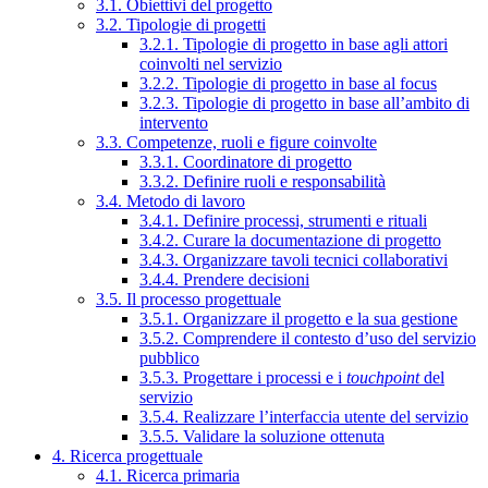
3.1. Obiettivi del progetto
3.2. Tipologie di progetti
3.2.1. Tipologie di progetto in base agli attori
coinvolti nel servizio
3.2.2. Tipologie di progetto in base al focus
3.2.3. Tipologie di progetto in base all’ambito di
intervento
3.3. Competenze, ruoli e figure coinvolte
3.3.1. Coordinatore di progetto
3.3.2. Definire ruoli e responsabilità
3.4. Metodo di lavoro
3.4.1. Definire processi, strumenti e rituali
3.4.2. Curare la documentazione di progetto
3.4.3. Organizzare tavoli tecnici collaborativi
3.4.4. Prendere decisioni
3.5. Il processo progettuale
3.5.1. Organizzare il progetto e la sua gestione
3.5.2. Comprendere il contesto d’uso del servizio
pubblico
3.5.3. Progettare i processi e i
touchpoint
del
servizio
3.5.4. Realizzare l’interfaccia utente del servizio
3.5.5. Validare la soluzione ottenuta
4. Ricerca progettuale
4.1. Ricerca primaria