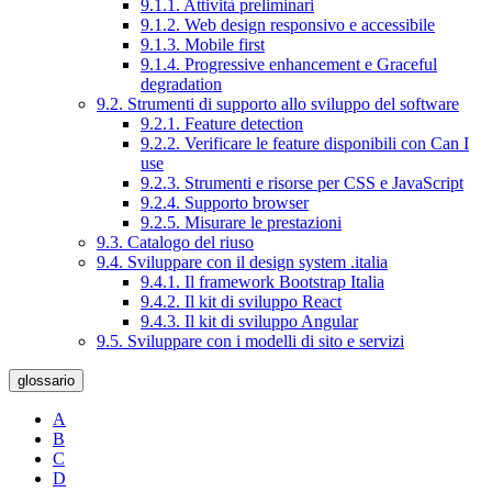
9.1.1. Attività preliminari
9.1.2. Web design responsivo e accessibile
9.1.3. Mobile first
9.1.4. Progressive enhancement e Graceful
degradation
9.2. Strumenti di supporto allo sviluppo del software
9.2.1. Feature detection
9.2.2. Verificare le feature disponibili con Can I
use
9.2.3. Strumenti e risorse per CSS e JavaScript
9.2.4. Supporto browser
9.2.5. Misurare le prestazioni
9.3. Catalogo del riuso
9.4. Sviluppare con il design system .italia
9.4.1. Il framework Bootstrap Italia
9.4.2. Il kit di sviluppo React
9.4.3. Il kit di sviluppo Angular
9.5. Sviluppare con i modelli di sito e servizi
glossario
A
B
C
D