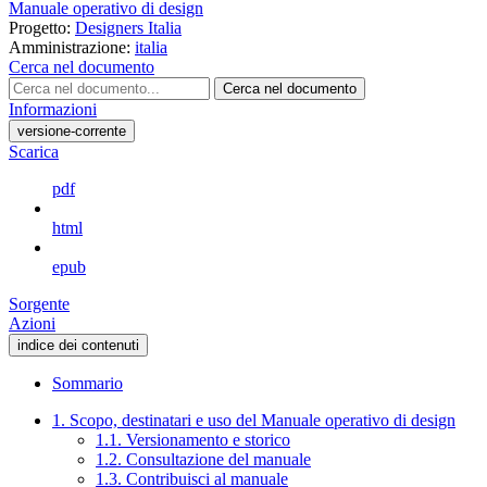
Manuale operativo di design
Progetto:
Designers Italia
Amministrazione:
italia
Cerca nel documento
Cerca nel documento
Informazioni
versione-corrente
Scarica
pdf
html
epub
Sorgente
Azioni
indice dei contenuti
Sommario
1. Scopo, destinatari e uso del Manuale operativo di design
1.1. Versionamento e storico
1.2. Consultazione del manuale
1.3. Contribuisci al manuale